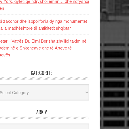
 York, qyteti që ndryshoi emrin… dhe ndryshoi
ën
i zakonor dhe isopolifonia dy nga monumentet
jalla madhështore të antikitetit shqiptar
etari i Vatrës Dr. Elmi Berisha zhvilloi takim në
deminë e Shkencave dhe të Arteve të
sovës
KATEGORITË
egoritë
ARKIV
iv