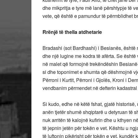
dhe mikpritja e tyre më lanë përshtypje të ve
vete, që është e pamundur të përmblidhet 
Rrënjë të thella atdhetarie
Bradashi (sot Bardhashi) i Besianës, është nj
dhe një lugine me kodra të afërta. Se është
në malet që formojnë trekëndëshin Besianë-V
si dhe toponimet e shumta që dëshmojnë vjet
Përroni i Kurtit, Përroni i Gjolës, Kroni i D
vendbanim përmendet në defterin kadastral të
Si kudo, edhe në këtë fshat, gjatë histori
anën tjetër shumë shqiptarë u detyruan të s
nuk arritën të kalojnë kufirin dhe u kthyen 
të jepnin jetën për tokën e vet. Kështu u ngj
të luftonin pikërisht për tokën e vet, kund