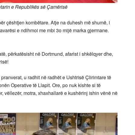
rin e Republikës së Çamërisë
për çështjen kombëtare. Atje na duhesh më shumë, i
e pavarësi e ndihmoi me mbi 3o mijë marka gjermane.
atë, përkatësisht në Dortmund, afarist i shkëlqyer dhe,
isë!
pranverat, u radhit në radhët e Ushtrisë Çlirimtare të
nën Operative të Llapit. Ore, po nuk kishte si të
ër, vëllezër, motra, xhaxhallarë e kushërinj ishin vënë në