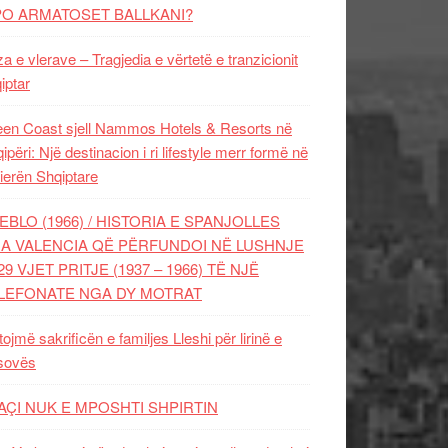
PO ARMATOSET BALLKANI?
za e vlerave – Tragjedia e vërtetë e tranzicionit
iptar
en Coast sjell Nammos Hotels & Resorts në
ipëri: Një destinacion i ri lifestyle merr formë në
ierën Shqiptare
EBLO (1966) / HISTORIA E SPANJOLLES
A VALENCIA QË PËRFUNDOI NË LUSHNJE
29 VJET PRITJE (1937 – 1966) TË NJË
LEFONATE NGA DY MOTRAT
tojmë sakrificën e familjes Lleshi për lirinë e
sovës
AÇI NUK E MPOSHTI SHPIRTIN