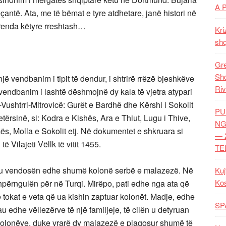
A 
çantë. Ata, me të bëmat e tyre atdhetare, janë histori në
brenda këtyre rreshtash…
Kri
shq
Gre
Shq
ë vendbanim i tipit të dendur, i shtrirë rrëzë bjeshkëve
Riv
 vendbanim i lashtë dëshmojnë dy kala të vjetra atypari
ushtrri-Mitrovicë: Gurët e Bardhë dhe Kërshi i Sokolit
PU
ërsinë, si: Kodra e Kishës, Ara e Thiut, Lugu i Thive,
NG
emës, Molla e Sokolit etj. Në dokumentet e shkruara si
— 
 Vilajeti Vëllk të vitit 1455.
TE
së, u vendosën edhe shumë kolonë serbë e malazezë. Në
Kuj
Ko
hpërngulën për në Turqi. Mirëpo, pati edhe nga ata që
në tokat e veta që ua kishin zaptuar kolonët. Madje, edhe
SP
au edhe vëllezërve të një familjeje, të cilën u detyruan
ër kolonëve, duke vrarë dy malazezë e plagosur shumë të