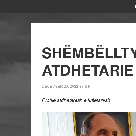
SHËMBËLLT
ATDHETARIE
DECEMBER 20, 2022
BY
S P
Profile atdhetarësh e luftëtarësh