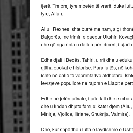
tjerë. Tre prej tyre mbetën të vrarë, duke lu
tyre, Aliun.
Aliu i Rexhës ishte burrë me nam, siç i thonë 
Bajgorës, me trimin e paepur Ukshin Kovaçic
dhe që nga rinia u dallua për trimëri, bujari 
Edhe djali i Beqës, Tahiri, u rrit dhe u eduk
gjitha epokat e historisë. Para luftës, në 
ishte në ballë të veprimtarive atdhetare. Ish
lëvizjeve popullore në rajonin e Llapit e përtej
Edhe në jetën private, i priu fati dhe e mba
dhe u lindën dhjetë fëmijë: katër djem (Aliu
Minirja, Vjollca, Iliriane, Shukrija, Valmira).
Dhe, kur shpërtheu lufta e lavdishme e Ushtr