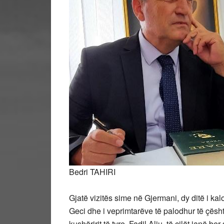
Bedri TAHIRI
Gjatë vizitës sime në Gjermani, dy ditë i ka
Geci dhe i veprimtarëve të palodhur të çësh
kushëririt të tyre, Fadil Aliu, të cilët janë 