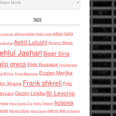
TAGS
arben llalla
alfons Grishaj
Anton Cefa
no kolonjari
Astrit Lulushi
Aurenc Bebja
an Bushati
ehlul Jashari
Beqir Sina
alip greca
Elida Buçpapaj
Elmi Berisha
Eugjen Merlika
er Bytyci
Ermira Babamusta
Frank shkreli
hri Xharra
Fritz
Ilir Levonja
Gezim Llojdia
dovani
kosova
rviste
Kolec Traboini
Keze Kozeta Zylo
sove
nderroi jete
Marjana Bulku
ne Kosove
Murat Gecaj