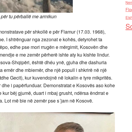
Nen
Flo
 për tu përballë me armikun
Els
So
emonstratave për shkollë e për Flamur (17.03. 1968),
rbe. I shtrënguar nga zezonat e kohës, detyrohet ta
rëpo, edhe pse mori rrugën e mërgimit, Kosovën dhe
e mendje e me zemër përherë ishte aty ku kishte lindur.
osova-Shqipëri, është dhéu ynë, gjuha dhe dashuria
pa emër dhe mbiemër, dhe një popull i shkrirë në një
Atdhe Gecit), kur kuvendojnë në lokalin e tyre mikpritës.
r dhe i papërfunduar. Demonstratat e Kosovës aso kohe
 kur bëj gjumë, duart i mbaj grusht, ndërsa ëndrrat e
pra. Lot më bie në zemër pse s´jam në Kosovë.