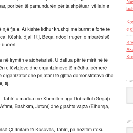
New
ftuar, por bën të pamundurën për ta shpëtuar vëllain e
bot
Kod
një fjale. Ai kishte lidhur krushqi me burrat e fortë të
e g
a. Kështu djali i tij, Beqa, ndoqi rrugën e mbarësisë
Kry
e burrëri.
Aka
Ko
ua në frymën e atdhetarisë. U dallua për të mirë në të
kohën e lëvizjeve dhe organizimeve të mëdha, përherë
te organizator dhe prijatar i të gjitha demonstratave dhe
 tij.
Kat
ra. Tahiri u martua me Xhemilen nga Dobratini (Gegaj)
, Afrimi, Bashkim, Jetoni) dhe gjashtë vajza (Elhemja,
isë Çlirimtare të Kosovës, Tahiri, pa hezitim rroku
Ark