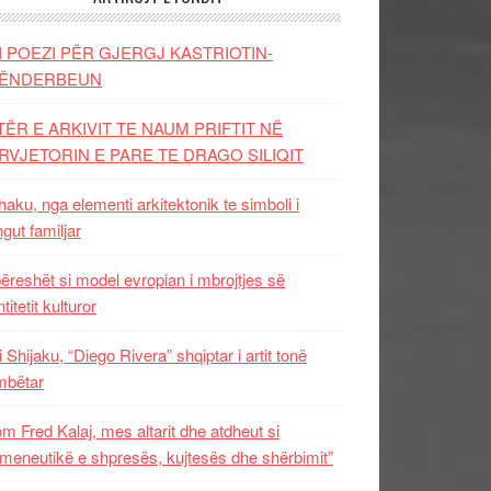
I POEZI PËR GJERGJ KASTRIOTIN-
ËNDERBEUN
TËR E ARKIVIT TE NAUM PRIFTIT NË
RVJETORIN E PARE TE DRAGO SILIQIT
aku, nga elementi arkitektonik te simboli i
ngut familjar
ëreshët si model evropian i mbrojtjes së
titetit kulturor
i Shijaku, “Diego Rivera” shqiptar i artit tonë
mbëtar
m Fred Kalaj, mes altarit dhe atdheut si
meneutikë e shpresës, kujtesës dhe shërbimit”