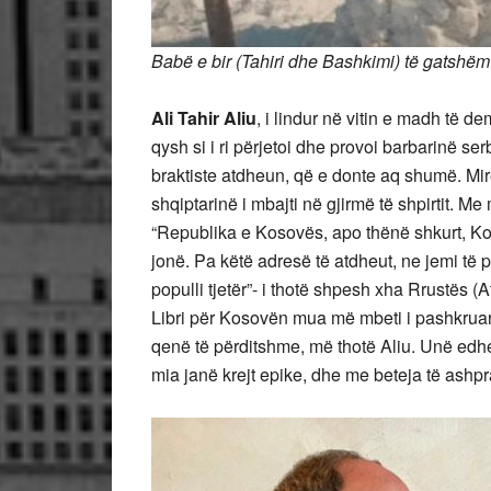
Babë e bir (Tahiri dhe Bashkimi) të gatshëm
Ali Tahir Aliu
, i lindur në vitin e madh të d
qysh si i ri përjetoi dhe provoi barbarinë se
braktiste atdheun, që e donte aq shumë. Mi
shqiptarinë i mbajti në gjirmë të shpirtit. M
“Republika e Kosovës, apo thënë shkurt, K
jonë. Pa këtë adresë të atdheut, ne jemi të 
populli tjetër”- i thotë shpesh xha Rrustës (
Libri për Kosovën mua më mbeti i pashkrua
qenë të përditshme, më thotë Aliu. Unë edhe
mia janë krejt epike, dhe me beteja të ash