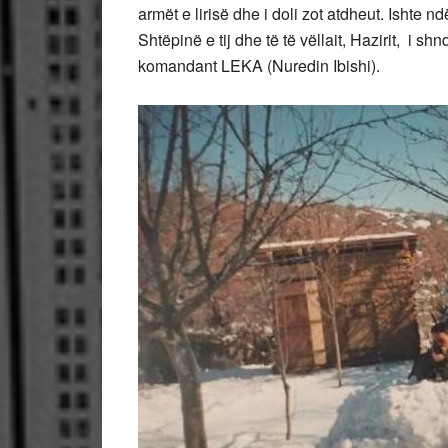
armët e lirisë dhe i doli zot atdheut. Ishte 
Shtëpinë e tij dhe të të vëllait, Hazirit, i 
komandant LEKA (Nuredin Ibishi).