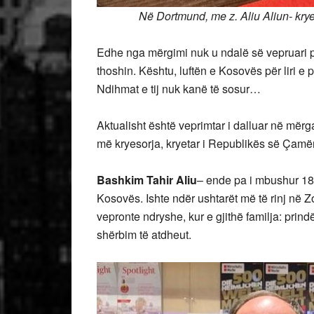
Në Dortmund, me z. Aliu Aliun- kryeta
Edhe nga mërgimi nuk u ndalë së vepruari 
thoshin. Kështu, luftën e Kosovës për liri 
Ndihmat e tij nuk kanë të sosur…
Aktualisht është veprimtar i dalluar në mërg
më kryesorja, kryetar i Republikës së Çamër
Bashkim Tahir Aliu
– ende pa i mbushur 18 
Kosovës. Ishte ndër ushtarët më të rinj në Zo
vepronte ndryshe, kur e gjithë familja: prind
shërbim të atdheut.