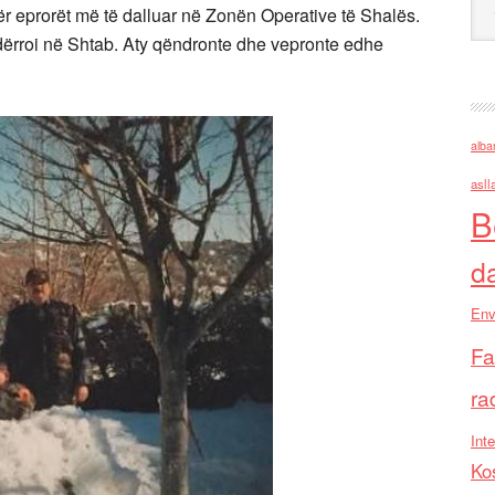
ndër eprorët më të dalluar në Zonën Operative të Shalës.
shndërroi në Shtab. Aty qëndronte dhe vepronte edhe
alba
asll
B
d
Env
Fa
ra
Inte
Ko