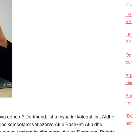
TR
SK
LE
PE
Oxh
tru
Arb
iden
Sal
ko
“Do
lova edhe në Dortmund. Isha mysafir i kolegut tim, Atdhe
her
tjes kombëtare: vëllezërve Ali e Bashkim Aliu dhe
ber sinonim i mërgatës shqiptare këtu në Dortmund. Bujaria