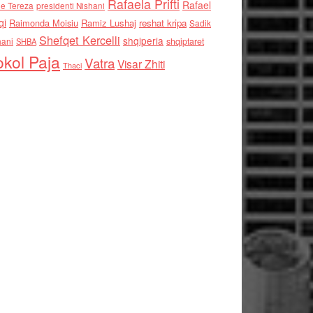
Rafaela Prifti
Rafael
e Tereza
presidenti Nishani
qi
Raimonda Moisiu
Ramiz Lushaj
reshat kripa
Sadik
Shefqet Kercelli
shqiperia
hani
shqiptaret
SHBA
kol Paja
Vatra
Visar Zhiti
Thaci