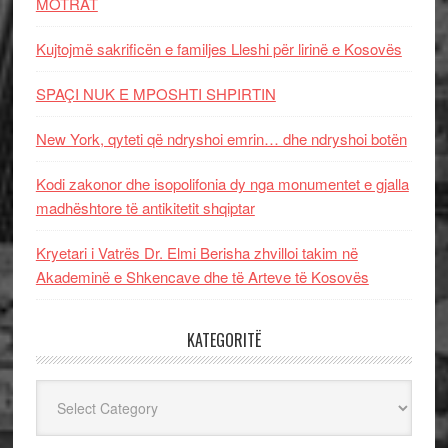
MOTRAT
Kujtojmë sakrificën e familjes Lleshi për lirinë e Kosovës
SPAÇI NUK E MPOSHTI SHPIRTIN
New York, qyteti që ndryshoi emrin… dhe ndryshoi botën
Kodi zakonor dhe isopolifonia dy nga monumentet e gjalla
madhështore të antikitetit shqiptar
Kryetari i Vatrës Dr. Elmi Berisha zhvilloi takim në
Akademinë e Shkencave dhe të Arteve të Kosovës
KATEGORITË
Kategoritë