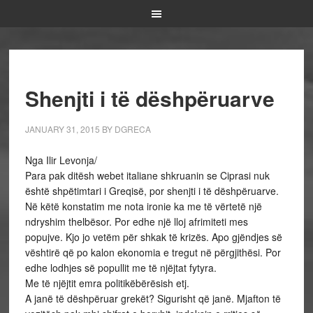
Shenjti i të dëshpëruarve
JANUARY 31, 2015
BY
DGRECA
Nga Ilir Levonja/
Para pak ditësh webet italiane shkruanin se Ciprasi nuk
është shpëtimtari i Greqisë, por shenjti i të dëshpëruarve.
Në këtë konstatim me nota ironie ka me të vërtetë një
ndryshim thelbësor. Por edhe një lloj afrimiteti mes
popujve. Kjo jo vetëm për shkak të krizës. Apo gjëndjes së
vështirë që po kalon ekonomia e tregut në përgjithësi. Por
edhe lodhjes së popullit me të njëjtat fytyra.
Me të njëjtit emra politikëbërësish etj.
A janë të dëshpëruar grekët? Sigurisht që janë. Mjafton të