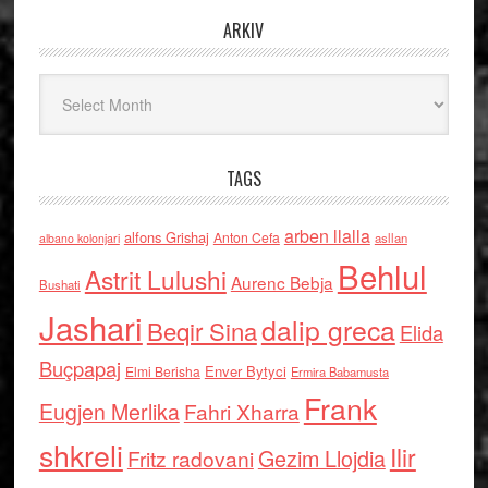
ARKIV
Arkiv
TAGS
arben llalla
alfons Grishaj
Anton Cefa
asllan
albano kolonjari
Behlul
Astrit Lulushi
Aurenc Bebja
Bushati
Jashari
dalip greca
Beqir Sina
Elida
Buçpapaj
Enver Bytyci
Elmi Berisha
Ermira Babamusta
Frank
Eugjen Merlika
Fahri Xharra
shkreli
Ilir
Gezim Llojdia
Fritz radovani