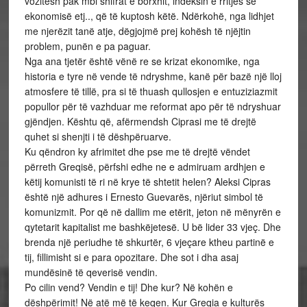
vozitësh pak mbi shifrat e borxhit, indeksin e rritjes së
ekonomisë etj.., që të kuptosh këtë. Ndërkohë, nga lidhjet
me njerëzit tanë atje, dëgjojmë prej kohësh të njëjtin
problem, punën e pa paguar.
Nga ana tjetër është vënë re se krizat ekonomike, nga
historia e tyre në vende të ndryshme, kanë për bazë një lloj
atmosfere të tillë, pra si të thuash qullosjen e entuziziazmit
popullor për të vazhduar me reformat apo për të ndryshuar
gjëndjen. Kështu që, afërmendsh Ciprasi me të drejtë
quhet si shenjti i të dëshpëruarve.
Ku qëndron ky afrimitet dhe pse me të drejtë vëndet
përreth Greqisë, përfshi edhe ne e admiruam ardhjen e
këtij komunisti të ri në krye të shtetit helen? Aleksi Cipras
është një adhures i Ernesto Guevarës, njëriut simbol të
komunizmit. Por që në dallim me etërit, jeton në mënyrën e
qytetarit kapitalist me bashkëjetesë. U bë lider 33 vjeç. Dhe
brenda një periudhe të shkurtër, 6 vjeçare ktheu partinë e
tij, fillimisht si e para opozitare. Dhe sot i dha asaj
mundësinë të qeverisë vendin.
Po cilin vend? Vendin e tij! Dhe kur? Në kohën e
dëshpërimit! Në atë më të keqen. Kur Greqia e kulturës