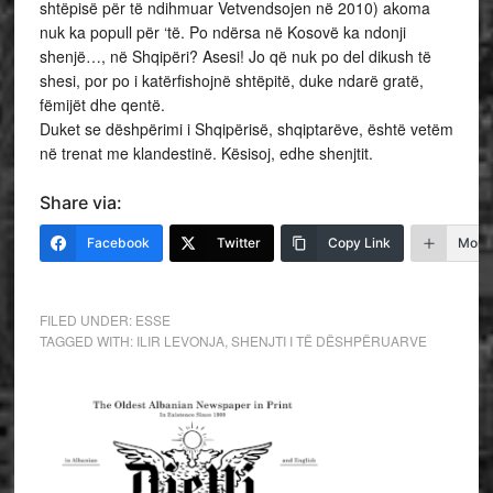
shtëpisë për të ndihmuar Vetvendsojen në 2010) akoma
nuk ka popull për ‘të. Po ndërsa në Kosovë ka ndonji
shenjë…, në Shqipëri? Asesi! Jo që nuk po del dikush të
shesi, por po i katërfishojnë shtëpitë, duke ndarë gratë,
fëmijët dhe qentë.
Duket se dëshpërimi i Shqipërisë, shqiptarëve, është vetëm
në trenat me klandestinë. Kësisoj, edhe shenjtit.
Share via:
Facebook
Twitter
Copy Link
More
FILED UNDER:
ESSE
TAGGED WITH:
ILIR LEVONJA
,
SHENJTI I TË DËSHPËRUARVE