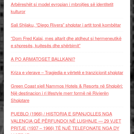
Arbëreshët si model evropian i mbrojtjes së identitetit
kulturor
Sali Shijaku, “Diego Rivera” shqiptar i artit tonë kombëtar
“Dom Fred Kalaj, mes altarit dhe atdheut si hermeneutikë
e shpresës, kujtesës dhe shërbimit”
A PO ARMATOSET BALLKANI?
Kriza e vlerave – Tragjedia e vërtetë e tranzicionit shqiptar
Green Coast sjell Nammos Hotels & Resorts në Shqipëri:
Një destinacion i ri lifestyle merr formë në Rivierën
Shqiptare
PUEBLO (1966) / HISTORIA E SPANJOLLES NGA
VALENCIA QË PËRFUNDOI NË LUSHNJE — 29 VJET
PRITJE (1937 – 1966) TË NJË TELEFONATE NGA DY