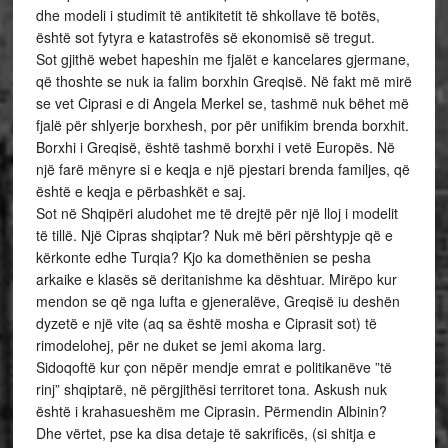
dhe modeli i studimit të antikitetit të shkollave të botës,
është sot fytyra e katastrofës së ekonomisë së tregut.
Sot gjithë webet hapeshin me fjalët e kancelares gjermane,
që thoshte se nuk ia falim borxhin Greqisë. Në fakt më mirë
se vet Ciprasi e di Angela Merkel se, tashmë nuk bëhet më
fjalë për shlyerje borxhesh, por për unifikim brenda borxhit.
Borxhi i Greqisë, është tashmë borxhi i vetë Europës. Në
një farë mënyre si e keqja e një pjestari brenda familjes, që
është e keqja e përbashkët e saj.
Sot në Shqipëri aludohet me të drejtë për një lloj i modelit
të tillë. Një Cipras shqiptar? Nuk më bëri përshtypje që e
kërkonte edhe Turqia? Kjo ka domethënien se pesha
arkaike e klasës së deritanishme ka dështuar. Mirëpo kur
mendon se që nga lufta e gjeneralëve, Greqisë iu deshën
dyzetë e një vite (aq sa është mosha e Ciprasit sot) të
rimodelohej, për ne duket se jemi akoma larg.
Sidoqoftë kur çon nëpër mendje emrat e politikanëve ”të
rinj” shqiptarë, në përgjithësi territoret tona. Askush nuk
është i krahasueshëm me Ciprasin. Përmendin Albinin?
Dhe vërtet, pse ka disa detaje të sakrificës, (si shitja e