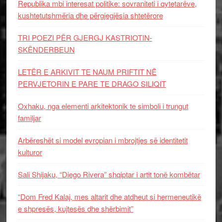
Republika mbi interesat politike: sovraniteti i qytetarëve,
kushtetutshmëria dhe përgjegjësia shtetërore
TRI POEZI PËR GJERGJ KASTRIOTIN-
SKËNDERBEUN
LETËR E ARKIVIT TE NAUM PRIFTIT NË
PERVJETORIN E PARE TE DRAGO SILIQIT
Oxhaku, nga elementi arkitektonik te simboli i trungut
familjar
Arbëreshët si model evropian i mbrojtjes së identitetit
kulturor
Sali Shijaku, “Diego Rivera” shqiptar i artit tonë kombëtar
“Dom Fred Kalaj, mes altarit dhe atdheut si hermeneutikë
e shpresës, kujtesës dhe shërbimit”