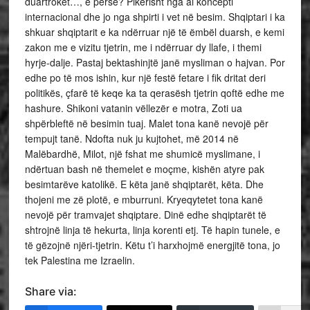
duartroket…, e përse? Pikërisht nga ai koncepti
internacional dhe jo nga shpirti i vet në besim. Shqiptari i ka
shkuar shqiptarit e ka ndërruar një të ëmbël duarsh, e kemi
zakon me e vizitu tjetrin, me i ndërruar dy llafe, i themi
hyrje-dalje. Pastaj bektashinjtë janë mysliman o hajvan. Por
edhe po të mos ishin, kur një festë fetare i fik dritat deri
politikës, çfarë të keqe ka ta qerasësh tjetrin qoftë edhe me
hashure. Shikoni vatanin vëllezër e motra, Zoti ua
shpërbleftë në besimin tuaj. Malet tona kanë nevojë për
tempujt tanë. Ndofta nuk ju kujtohet, më 2014 në
Malëbardhë, Milot, një fshat me shumicë myslimane, i
ndërtuan bash në themelet e moçme, kishën atyre pak
besimtarëve katolikë. E këta janë shqiptarët, këta. Dhe
thojeni me zë plotë, e mburruni. Kryeqytetet tona kanë
nevojë për tramvajet shqiptare. Dinë edhe shqiptarët të
shtrojnë linja të hekurta, linja korenti etj. Të hapin tunele, e
të gëzojnë njëri-tjetrin. Këtu t’i harxhojmë energjitë tona, jo
tek Palestina me Izraelin.
Share via: