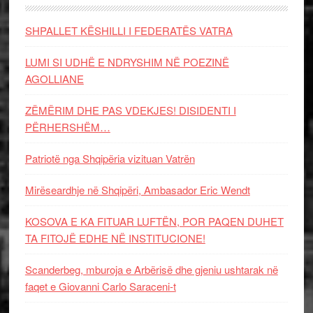
SHPALLET KËSHILLI I FEDERATËS VATRA
LUMI SI UDHË E NDRYSHIM NË POEZINË
AGOLLIANE
ZËMËRIM DHE PAS VDEKJES! DISIDENTI I
PËRHERSHËM…
Patriotë nga Shqipëria vizituan Vatrën
Mirëseardhje në Shqipëri, Ambasador Eric Wendt
KOSOVA E KA FITUAR LUFTËN, POR PAQEN DUHET
TA FITOJË EDHE NË INSTITUCIONE!
Scanderbeg, mburoja e Arbërisë dhe gjeniu ushtarak në
faqet e Giovanni Carlo Saraceni-t