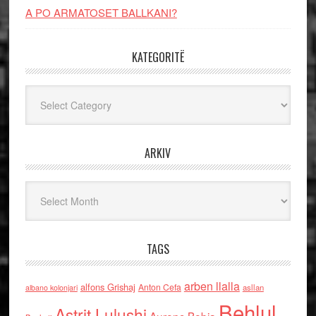
A PO ARMATOSET BALLKANI?
KATEGORITË
Kategoritë
ARKIV
Arkiv
TAGS
arben llalla
alfons Grishaj
Anton Cefa
asllan
albano kolonjari
Behlul
Astrit Lulushi
Aurenc Bebja