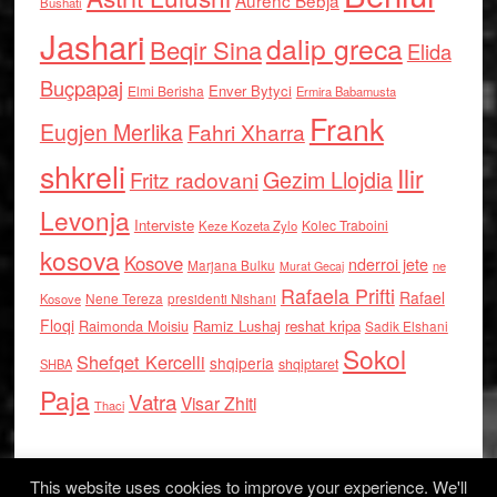
Bushati
Jashari
dalip greca
Beqir Sina
Elida
Buçpapaj
Enver Bytyci
Elmi Berisha
Ermira Babamusta
Frank
Eugjen Merlika
Fahri Xharra
shkreli
Ilir
Gezim Llojdia
Fritz radovani
Levonja
Interviste
Kolec Traboini
Keze Kozeta Zylo
kosova
Kosove
nderroi jete
Marjana Bulku
ne
Murat Gecaj
Rafaela Prifti
Rafael
Nene Tereza
Kosove
presidenti Nishani
Floqi
Raimonda Moisiu
Ramiz Lushaj
reshat kripa
Sadik Elshani
Sokol
Shefqet Kercelli
shqiperia
shqiptaret
SHBA
Paja
Vatra
Visar Zhiti
Thaci
This website uses cookies to improve your experience. We'll