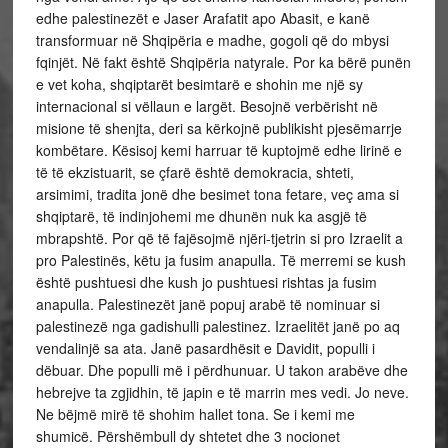
edhe palestinezët e Jaser Arafatit apo Abasit, e kanë
transformuar në Shqipëria e madhe, gogoli që do mbysi
fqinjët. Në fakt është Shqipëria natyrale. Por ka bërë punën
e vet koha, shqiptarët besimtarë e shohin me një sy
internacional si vëllaun e largët. Besojnë verbërisht në
misione të shenjta, deri sa kërkojnë publikisht pjesëmarrje
kombëtare. Kësisoj kemi harruar të kuptojmë edhe lirinë e
të të ekzistuarit, se çfarë është demokracia, shteti,
arsimimi, tradita jonë dhe besimet tona fetare, veç ama si
shqiptarë, të indinjohemi me dhunën nuk ka asgjë të
mbrapshtë. Por që të fajësojmë njëri-tjetrin si pro Izraelit a
pro Palestinës, këtu ja fusim anapulla. Të merremi se kush
është pushtuesi dhe kush jo pushtuesi rishtas ja fusim
anapulla. Palestinezët janë popuj arabë të nominuar si
palestinezë nga gadishulli palestinez. Izraelitët janë po aq
vendalinjë sa ata. Janë pasardhësit e Davidit, populli i
dëbuar. Dhe populli më i përdhunuar. U takon arabëve dhe
hebrejve ta zgjidhin, të japin e të marrin mes vedi. Jo neve.
Ne bëjmë mirë të shohim hallet tona. Se i kemi me
shumicë. Përshëmbull dy shtetet dhe 3 nocionet