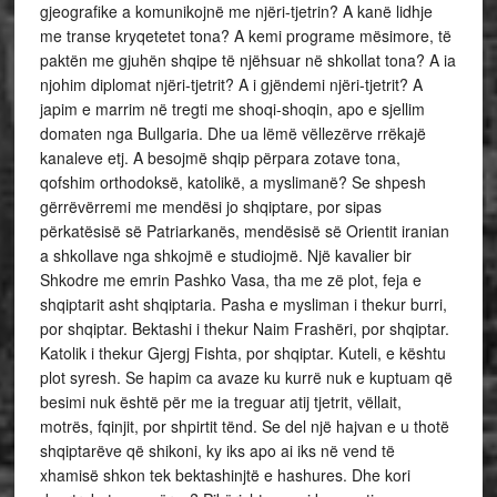
gjeografike a komunikojnë me njëri-tjetrin? A kanë lidhje
me transe kryqetetet tona? A kemi programe mësimore, të
paktën me gjuhën shqipe të njëhsuar në shkollat tona? A ia
njohim diplomat njëri-tjetrit? A i gjëndemi njëri-tjetrit? A
japim e marrim në tregti me shoqi-shoqin, apo e sjellim
domaten nga Bullgaria. Dhe ua lëmë vëllezërve rrëkajë
kanaleve etj. A besojmë shqip përpara zotave tona,
qofshim orthodoksë, katolikë, a myslimanë? Se shpesh
gërrëvërremi me mendësi jo shqiptare, por sipas
përkatësisë së Patriarkanës, mendësisë së Orientit iranian
a shkollave nga shkojmë e studiojmë. Një kavalier bir
Shkodre me emrin Pashko Vasa, tha me zë plot, feja e
shqiptarit asht shqiptaria. Pasha e mysliman i thekur burri,
por shqiptar. Bektashi i thekur Naim Frashëri, por shqiptar.
Katolik i thekur Gjergj Fishta, por shqiptar. Kuteli, e kështu
plot syresh. Se hapim ca avaze ku kurrë nuk e kuptuam që
besimi nuk është për me ia treguar atij tjetrit, vëllait,
motrës, fqinjit, por shpirtit tënd. Se del një hajvan e u thotë
shqiptarëve që shikoni, ky iks apo ai iks në vend të
xhamisë shkon tek bektashinjtë e hashures. Dhe kori