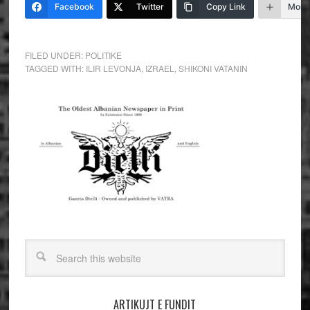
Facebook
Twitter
Copy Link
More
FILED UNDER:
POLITIKE
TAGGED WITH:
ILIR LEVONJA
,
IZRAEL
,
SHIKONI VATANIN
ARTIKUJT E FUNDIT