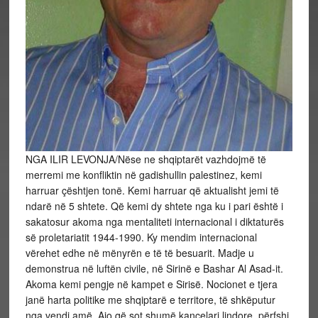
NGA ILIR LEVONJA/Nëse ne shqiptarët vazhdojmë të
merremi me konfliktin në gadishullin palestinez, kemi
harruar çështjen tonë. Kemi harruar që aktualisht jemi të
ndarë në 5 shtete. Që kemi dy shtete nga ku i pari është i
sakatosur akoma nga mentaliteti internacional i diktaturës
së proletariatit 1944-1990. Ky mendim internacional
vërehet edhe në mënyrën e të të besuarit. Madje u
demonstrua në luftën civile, në Sirinë e Bashar Al Asad-it.
Akoma kemi pengje në kampet e Sirisë. Nocionet e tjera
janë harta politike me shqiptarë e territore, të shkëputur
nga vendi amë. Ajo që sot shumë kancelari lindore, përfshi