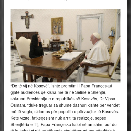
“Do të vij në Kosovë”, ishte premtimi i Papa Françeskut
gjatë audiencës që kisha me të në Selinë e Shenjtë,
shkruan Presidentja e e republikës së Kosovës, Dr Vjosa
Osmani, “duke treguar sa shumë dashuri kishte për vendet
më të vogla, sidomos për popullin e përvuajtur të Kosovës.
Këtë vizitë, fatkeqësisht nuk arriti ta realizojë, sepse
Shenjtëria e Tij, Papa Françesku kaloi në amshim, por do
të kujtohet si një udhëheqës shpirtëror që me përulësinë,