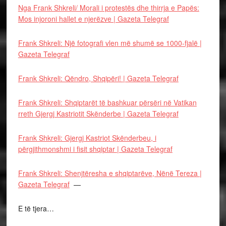
Nga Frank Shkreli/ Morali i protestës dhe thirrja e Papës:
Mos injoroni hallet e njerëzve | Gazeta Telegraf
Frank Shkreli: Një fotografi vlen më shumë se 1000-fjalë |
Gazeta Telegraf
Frank Shkreli: Qëndro, Shqipëri! | Gazeta Telegraf
Frank Shkreli: Shqiptarët të bashkuar përsëri në Vatikan
rreth Gjergj Kastriotit Skënderbe | Gazeta Telegraf
Frank Shkreli: Gjergj Kastriot Skënderbeu, i
përgjithmonshmi i fisit shqiptar | Gazeta Telegraf
Frank Shkreli: Shenjtëresha e shqiptarëve, Nënë Tereza |
Gazeta Telegraf
—
E të tjera…