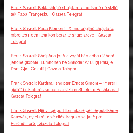
Frank Shkreli: Bektashinjtë shqiptaro-amerikanë në vizitë
tek Papa Françesku | Gazeta Telegraf
Frank Shkreli: Papa Klementi i XI me origjinë shqiptare,
mbrojtës i identitetit kombëtar të shqiptarëve | Gazeta
Telegraf
Frank Shkreli: Shqipëria jonë e vogël bën edhe njëherë
jehonë globale. Lumnohen në Shkodër Át Luigj Palaj e
Dom Gjon Gazulli | Gazeta Telegraf
Frank Shkreli: Kardinali shqiptar Ernest Simoni – “martir i
gjallë” i diktaturës komuniste viziton Shtetet e Bashkuara |
Gazeta Telegraf
Frank Shkreli: Një vit që po fillon mbarë për Republikën e
Kosovës, qytetarët e së cilës treguan se janë pro
Perëndimorë | Gazeta Telegraf