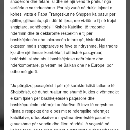
shoqërore dhe fetare, si dhe në një vend të prekur nga
varfëria e vazhdueshme. Por siç vunë në dukje lajmet e
kohës, vizita e Papa Françeskut në Shqipëri ka pasur për
qëllim, gjithashtu, që ndër të tjera, me vizitën e tij në trojet
shqiptare, udhëheqësi i Kishës Katolike, të tregonte
nderimin dhe të deklaronte respektin e tij për
bashkëjetesën dhe tolerancën fetare që, historikisht,
ekziston midis shqiptarëve të feve të ndryshme. Një traditë
kjo dhe një thesar kombëtar, i cili është pasqyruar,
botërisht, si shembull bashkëjetese ndërfetare dhe
ndërkombëtare, jo vetëm në Balkan dhe në Europë, por
edhe më gjerë.
“Ju përgëzoj posaçërisht për një karakteristikë fatlume të
Shqipërisë, që duhet ruajtur me shumë kujdes e vëmendje:
e kam fjalën për bashkëjetesën paqësore dhe
bashkëpunimin ndërmjet anëtarëve të feve të ndryshme.
Klima e respektit dhe e besimit të ndërsjelltë ndërmjet
katolikëve, ortodoksëve e myslimanëve është pasuri e
çmueshme për vendin dhe fiton rëndësi të veçantë në