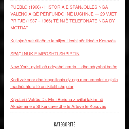
PUEBLO (1966) / HISTORIA E SPANJOLLES NGA
VALENCIA QË PËRFUNDOI NË LUSHNJE — 29 VJET
PRITJE (1937 – 1966) TË NJË TELEFONATE NGA DY
MOTRAT
Kujtojmë sakrificën e familjes Lleshi për lirinë e Kosovës
SPAÇI NUK E MPOSHTI SHPIRTIN
New York, qyteti që ndryshoi emrin… dhe ndryshoi botën
Kodi zakonor dhe isopolifonia dy nga monumentet e gjalla
madhështore të antikitetit shqiptar
Kryetari i Vatrës Dr. Elmi Berisha zhvilloi takim në
Akademinë e Shkencave dhe të Arteve të Kosovës
KATEGORITË