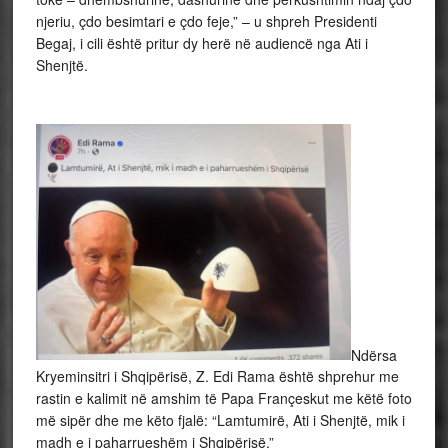
njeriu, çdo besimtari e çdo feje,” – u shpreh Presidenti
Begaj, i cili është pritur dy herë në audiencë nga Ati i
Shenjtë.
Ndërsa
Kryeminsitri i Shqipërisë, Z. Edi Rama është shprehur me
rastin e kalimit në amshim të Papa Françeskut me këtë foto
më sipër dhe me këto fjalë: “Lamtumirë, Ati i Shenjtë, mik i
madh e i paharrueshëm i Shqipërisë.”