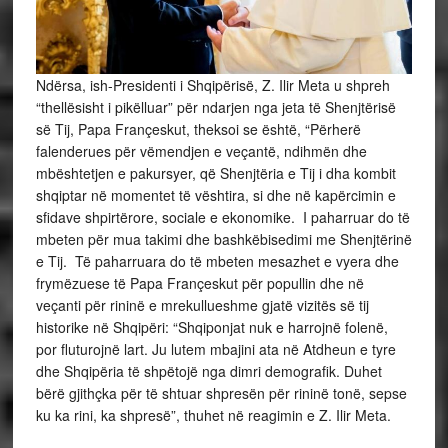
Ndërsa, ish-Presidenti i Shqipërisë, Z. Ilir Meta u shpreh
“thellësisht i pikëlluar” për ndarjen nga jeta të Shenjtërisë
së Tij, Papa Françeskut, theksoi se është, “Përherë
falenderues për vëmendjen e veçantë, ndihmën dhe
mbështetjen e pakursyer, që Shenjtëria e Tij i dha kombit
shqiptar në momentet të vështira, si dhe në kapërcimin e
sfidave shpirtërore, sociale e ekonomike. I paharruar do të
mbeten për mua takimi dhe bashkëbisedimi me Shenjtërinë
e Tij. Të paharruara do të mbeten mesazhet e vyera dhe
frymëzuese të Papa Françeskut për popullin dhe në
veçanti për rininë e mrekullueshme gjatë vizitës së tij
historike në Shqipëri: “Shqiponjat nuk e harrojnë folenë,
por fluturojnë lart. Ju lutem mbajini ata në Atdheun e tyre
dhe Shqipëria të shpëtojë nga dimri demografik. Duhet
bërë gjithçka për të shtuar shpresën për rininë tonë, sepse
ku ka rini, ka shpresë”, thuhet në reagimin e Z. Ilir Meta.