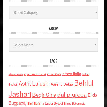
Kategoritë
ARKIV
Arkiv
TAGS
arben llalla
alfons Grishaj
Anton Cefa
asllan
albano kolonjari
Behlul
Astrit Lulushi
Aurenc Bebja
Bushati
Jashari
dalip greca
Beqir Sina
Elida
Buçpapaj
Enver Bytyci
Elmi Berisha
Ermira Babamusta