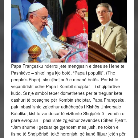
Papa Françesku ndërroi jetë mengjesin e ditës së Hënë të
Pashkëve – shkoi nga kjo botë, “Papa i popullit”, (The
people’s Pope), siç njihej anë e mbanë botës. Por ishte
veçanërisht edhe Papa i Kombit shqiptar – i shqiptarëve
kudo. Si një simbol tepër domethënës për të treguar këtë
dashuri të posaçme për Kombin shqiptar, Papa Françesku,
pak mbasi ishte zgjedhur udhëheqës i Kishës Universale
Katolike, kishte vendosur të vizitonte Shqipërinë –vendin e
parë evropian – pasi ishte zgjedhur zevëndës i Shën Pjetrit.
“Jam shumë i gëzuar që gjendem mes jush, në tokën e
fisme të Shqipërisë, tokë heronjsh, që kanë flijuar jetën për