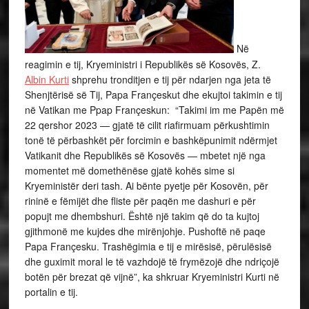
Në
reagimin e tij, Kryeministri i Republikës së Kosovës, Z.
Albin Kurti
shprehu tronditjen e tij për ndarjen nga jeta të
Shenjtërisë së Tij, Papa Françeskut dhe ekujtoi takimin e tij
në Vatikan me Ppap Françeskun: “Takimi im me Papën më
22 qershor 2023 — gjatë të cilit riafirmuam përkushtimin
tonë të përbashkët për forcimin e bashkëpunimit ndërmjet
Vatikanit dhe Republikës së Kosovës — mbetet një nga
momentet më domethënëse gjatë kohës sime si
Kryeministër deri tash. Ai bënte pyetje për Kosovën, për
rininë e fëmijët dhe fliste për paqën me dashuri e për
popujt me dhembshuri. Është një takim që do ta kujtoj
gjithmonë me kujdes dhe mirënjohje. Pushoftë në paqe
Papa Françesku. Trashëgimia e tij e mirësisë, përulësisë
dhe guximit moral le të vazhdojë të frymëzojë dhe ndriçojë
botën për brezat që vijnë”, ka shkruar Kryeministri Kurti në
portalin e tij.