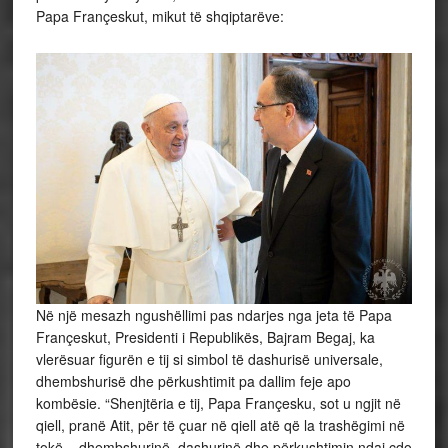
Papa Françeskut, mikut të shqiptarëve:
Në një mesazh ngushëllimi pas ndarjes nga jeta të Papa
Françeskut, Presidenti i Republikës, Bajram Begaj, ka
vlerësuar figurën e tij si simbol të dashurisë universale,
dhembshurisë dhe përkushtimit pa dallim feje apo
kombësie. “Shenjtëria e tij, Papa Françesku, sot u ngjit në
qiell, pranë Atit, për të çuar në qiell atë që la trashëgimi në
tokë – dhembshurinë, dashurinë dhe përkushtimin ndaj çdo