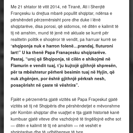
Me 21 shtator të vitit 2014, në Tiranë, Ati i Shenjtë
Françesku iu drejtua mbarë popullit shqiptar, ndërsa e
përshëndeti përzemërsisht pore dhe duke i lënë
shqiptarëve, disa porosi, që sidomos, në ditën e kalimit të
tij në amshim, mund të jenë më aktuale se kurrë për
realitetin politik e shoqëror të vendit, pa harruar kurrë se
“
shqiponja nuk e harron folenë…prandaj, fluturoni
lart!” U ka thenë Papa Franaçesku shqiptarëve.
Pastaj, “uroj që Shqiponja, të cilën e shikojmë në
Flamurin e vendit tuaj, t’ju kujtojë gjithnjë shpresën,
për ta mbështetur përherë besimin tuaj në Hyjin, që
nuk zhgënjen, por është gjithnjë përkrah nesh,
posaçërisht në çaste të vështira”.
Fjalët e përzemërta gjatë vizitës së Papa Fraçeskut gjatë
vizitës së tij në Shqipëris dhe përshëndetjet e mëvonshme
për Kombin shqiptar dhe vuajtjet e tija gjatë historisë kanë
kumbuar gjatë viteve dhe vazhdojnë të tingëllojnë edhe sot
— ditën e kalimit të tij në amshim — në veshët e
shqiptarëve dhe të udhëheqsve të tyre.