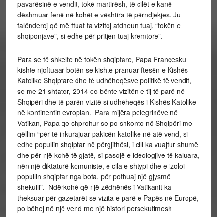
pavarësinë e vendit, tokë martirësh, të cilët e kanë
dëshmuar fenë në kohët e vështira të përndjekjes. Ju
falënderoj që më ftuat ta vizitoj atdheun tuaj, “tokën e
shqiponjave”, si edhe për pritjen tuaj kremtore”.
Para se të shkelte në tokën shqiptare, Papa Françesku
kishte njoftuaar botën se kishte pranuar ftesën e Kishës
Katolike Shqiptare dhe të udhëheqësve politikë të vendit,
se me 21 shtator, 2014 do bënte vizitën e tij të parë në
Shqipëri dhe të parën vizitë si udhëheqës i Kishës Katolike
në kontinentin evropian. Para mijëra pelegrinëve në
Vatikan, Papa qe shprehur se po shkonte në Shqipëri me
qëllim “për të inkurajuar pakicën katolike në atë vend, si
edhe popullin shqiptar në përgjithësi, i cili ka vuajtur shumë
dhe për një kohë të gjatë, si pasojë e ideologjive të kaluara,
nën një diktaturë komuniste, e cila e shtypi dhe e izoloi
popullin shqiptar nga bota, për pothuaj një gjysmë
shekulli”. Ndërkohë që një zëdhënës i Vatikanit ka
theksuar për gazetarët se vizita e parë e Papës në Europë,
po bëhej në një vend me një histori persekutimesh