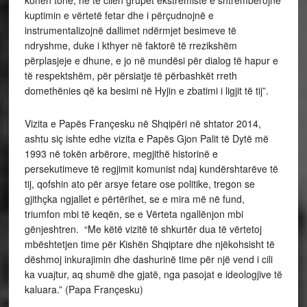
kohën tonë, në të cilën grupet ekstremiste e shtrembërojnë
kuptimin e vërtetë fetar dhe i përçudnojnë e
instrumentalizojnë dallimet ndërmjet besimeve të
ndryshme, duke i kthyer në faktorë të rrezikshëm
përplasjeje e dhune, e jo në mundësi për dialog të hapur e
të respektshëm, për përsiatje të përbashkët rreth
domethënies që ka besimi në Hyjin e zbatimi i ligjit të tij”.
Vizita e Papës Françesku në Shqipëri në shtator 2014,
ashtu siç ishte edhe vizita e Papës Gjon Palit të Dytë më
1993 në tokën arbërore, megjithë historinë e
persekutimeve të regjimit komunist ndaj kundërshtarëve të
tij, qofshin ato për arsye fetare ose politike, tregon se
gjithçka ngjallet e përtërihet, se e mira më në fund,
triumfon mbi të keqën, se e Vërteta ngallënjon mbi
gënjeshtren. “Me këtë vizitë të shkurtër dua të vërtetoj
mbështetjen time për Kishën Shqiptare dhe njëkohsisht të
dëshmoj inkurajimin dhe dashurinë time për një vend i cili
ka vuajtur, aq shumë dhe gjatë, nga pasojat e ideologjive të
kaluara.” (Papa Françesku)