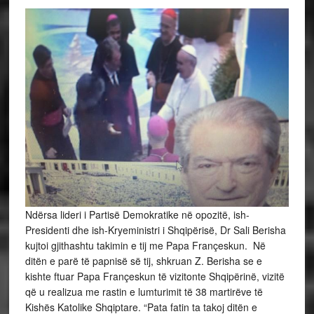
Ndërsa lideri i Partisë Demokratike në opozitë, ish-
Presidenti dhe ish-Kryeministri i Shqipërisë, Dr Sali Berisha
kujtoi gjithashtu takimin e tij me Papa Françeskun. Në
ditën e parë të papnisë së tij, shkruan Z. Berisha se e
kishte ftuar Papa Françeskun të vizitonte Shqipërinë, vizitë
që u realizua me rastin e lumturimit të 38 martirëve të
Kishës Katolike Shqiptare. “Pata fatin ta takoj ditën e