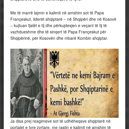
Me të marrë lajmin e kalimit në amshim sot të Papa
Françeskut, liderët shqiptarë – në Shqipëri dhe në Kosovë
– kujtuan fjalët e tij dhe përkujdesjen e veçant të tij të
vazhdueshme dhe të sinqert të Papa Françeskut për
Shqipërinë, për Kosovën dhe mbarë Kombin shqiptar.
Ja disa prej reagimeve sot të udhëheqsve shqiptarë në
portalet e tyre zyrtare, me rastin e kalimit në amshim të