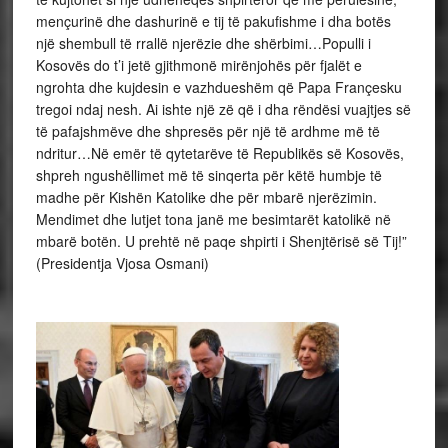
mençurinë dhe dashurinë e tij të pakufishme i dha botës
një shembull të rrallë njerëzie dhe shërbimi…Populli i
Kosovës do t’i jetë gjithmonë mirënjohës për fjalët e
ngrohta dhe kujdesin e vazhdueshëm që Papa Françesku
tregoi ndaj nesh. Ai ishte një zë që i dha rëndësi vuajtjes së
të pafajshmëve dhe shpresës për një të ardhme më të
ndritur…Në emër të qytetarëve të Republikës së Kosovës,
shpreh ngushëllimet më të sinqerta për këtë humbje të
madhe për Kishën Katolike dhe për mbarë njerëzimin.
Mendimet dhe lutjet tona janë me besimtarët katolikë në
mbarë botën. U prehtë në paqe shpirti i Shenjtërisë së Tij!”
(Presidentja Vjosa Osmani)