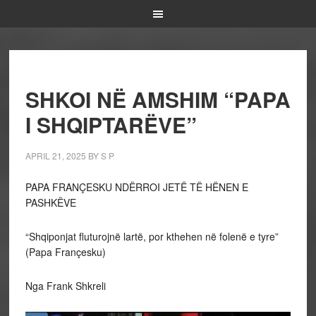
SHKOI NË AMSHIM “PAPA
I SHQIPTARËVE”
APRIL 21, 2025
BY
S P
PAPA FRANÇESKU NDËRROI JETË TË HËNEN E
PASHKËVE
“Shqiponjat fluturojnë lartë, por kthehen në folenë e tyre”
(Papa Françesku)
Nga Frank Shkreli