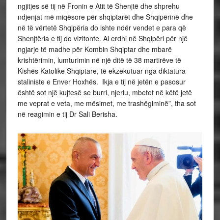
ngjitjes së tij në Fronin e Atit të Shenjtë dhe shprehu
ndjenjat më miqësore për shqiptarët dhe Shqipërinë dhe
në të vërtetë Shqipëria do ishte ndër vendet e para që
Shenjtëria e tij do vizitonte. Ai erdhi në Shqipëri për një
ngjarje të madhe për Kombin Shqiptar dhe mbarë
krishtërimin, lumturimin në një ditë të 38 martirëve të
Kishës Katolike Shqiptare, të ekzekutuar nga diktatura
staliniste e Enver Hoxhës. Ikja e tij në jetën e pasosur
është sot një kujtesë se burri, njeriu, mbetet në këtë jetë
me veprat e veta, me mësimet, me trashëgiminë”, tha sot
në reagimin e tij Dr Sali Berisha.