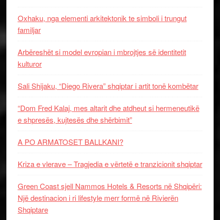
Oxhaku, nga elementi arkitektonik te simboli i trungut
familjar
Arbëreshët si model evropian i mbrojtjes së identitetit
kulturor
Sali Shijaku, “Diego Rivera” shqiptar i artit tonë kombëtar
“Dom Fred Kalaj, mes altarit dhe atdheut si hermeneutikë
e shpresës, kujtesës dhe shërbimit”
A PO ARMATOSET BALLKANI?
Kriza e vlerave – Tragjedia e vërtetë e tranzicionit shqiptar
Green Coast sjell Nammos Hotels & Resorts në Shqipëri:
Një destinacion i ri lifestyle merr formë në Rivierën
Shqiptare