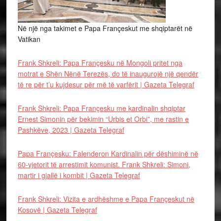
Në një nga takimet e Papa Françeskut me shqiptarët në
Vatikan
Frank Shkreli: Papa Françesku në Mongoli pritet nga
motrat e Shën Nënë Terezës, do të inaugurojë një qendër
të re për t’u kujdesur për më të varfërit | Gazeta Telegraf
Frank Shkreli: Papa Françesku me kardinalin shqiptar
Ernest Simonin për bekimin “Urbis et Orbi”, me rastin e
Pashkëve, 2023 | Gazeta Telegraf
Papa Françesku: Falenderon Kardinalin për dëshiminë në
60-vjetorit të arrestimit komunist. Frank Shkreli: Simoni,
martir i gjallë i kombit | Gazeta Telegraf
Frank Shkreli: Vizita e ardhëshme e Papa Françeskut në
Kosovë | Gazeta Telegraf