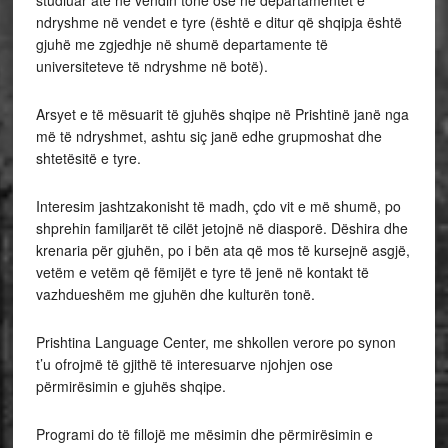
ndryshme në vendet e tyre (është e ditur që shqipja është
gjuhë me zgjedhje në shumë departamente të
universiteteve të ndryshme në botë).
Arsyet e të mësuarit të gjuhës shqipe në Prishtinë janë nga
më të ndryshmet, ashtu siç janë edhe grupmoshat dhe
shtetësitë e tyre.
Interesim jashtzakonisht të madh, çdo vit e më shumë, po
shprehin familjarët të cilët jetojnë në diasporë. Dëshira dhe
krenaria për gjuhën, po i bën ata që mos të kursejnë asgjë,
vetëm e vetëm që fëmijët e tyre të jenë në kontakt të
vazhdueshëm me gjuhën dhe kulturën tonë.
Prishtina Language Center, me shkollen verore po synon
t’u ofrojmë të gjithë të interesuarve njohjen ose
përmirësimin e gjuhës shqipe.
Programi do të fillojë me mësimin dhe përmirësimin e