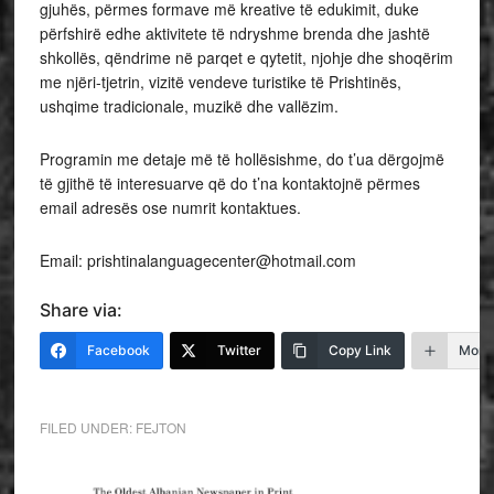
gjuhës, përmes formave më kreative të edukimit, duke
përfshirë edhe aktivitete të ndryshme brenda dhe jashtë
shkollës, qëndrime në parqet e qytetit, njohje dhe shoqërim
me njëri-tjetrin, vizitë vendeve turistike të Prishtinës,
ushqime tradicionale, muzikë dhe vallëzim.
Programin me detaje më të hollësishme, do t’ua dërgojmë
të gjithë të interesuarve që do t’na kontaktojnë përmes
email adresës ose numrit kontaktues.
Email: prishtinalanguagecenter@hotmail.com
Share via:
Facebook
Twitter
Copy Link
More
FILED UNDER:
FEJTON