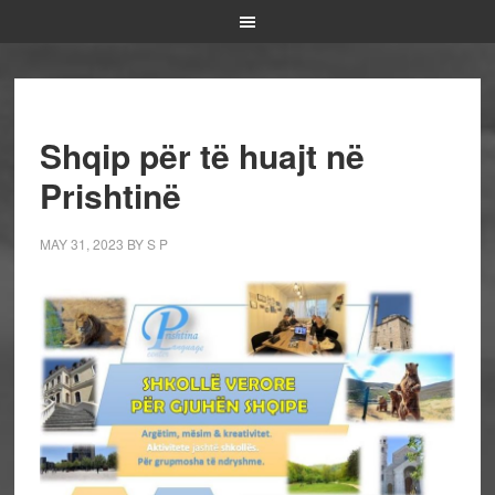
Shqip për të huajt në
Prishtinë
MAY 31, 2023
BY
S P