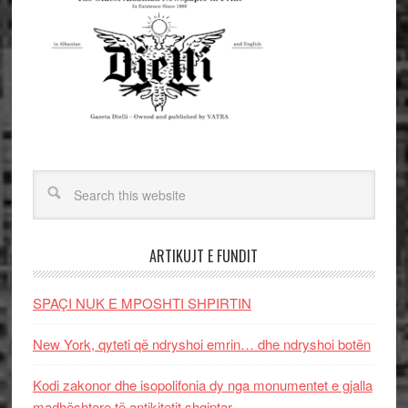
ARTIKUJT E FUNDIT
SPAÇI NUK E MPOSHTI SHPIRTIN
New York, qyteti që ndryshoi emrin… dhe ndryshoi botën
Kodi zakonor dhe isopolifonia dy nga monumentet e gjalla
madhështore të antikitetit shqiptar