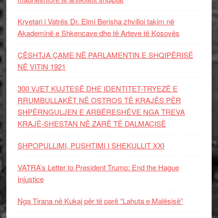
Kryetari i Vatrës Dr. Elmi Berisha zhvilloi takim në
Akademinë e Shkencave dhe të Arteve të Kosovës
ÇËSHTJA ÇAME NË PARLAMENTIN E SHQIPËRISË
NË VITIN 1921
300 VJET KUJTESË DHE IDENTITET-TRYEZË E
RRUMBULLAKËT NË OSTROS TË KRAJËS PËR
SHPËRNGULJEN E ARBËRESHËVE NGA TREVA
KRAJË-SHESTAN NË ZARË TË DALMACISË
SHPOPULLIMI, PUSHTIMI I SHEKULLIT XXI
VATRA’s Letter to President Trump: End the Hague
Injustice
Nga Tirana në Kukaj për të parë “Lahuta e Malësisë”