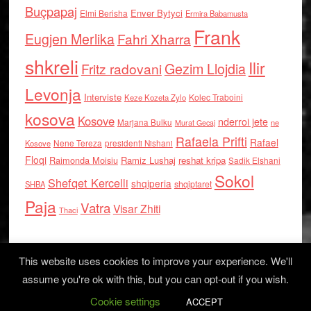
Buçpapaj
Enver Bytyci
Elmi Berisha
Ermira Babamusta
Frank
Eugjen Merlika
Fahri Xharra
shkreli
Ilir
Gezim Llojdia
Fritz radovani
Levonja
Interviste
Kolec Traboini
Keze Kozeta Zylo
kosova
Kosove
nderroi jete
Marjana Bulku
ne
Murat Gecaj
Rafaela Prifti
Rafael
Nene Tereza
Kosove
presidenti Nishani
Floqi
Raimonda Moisiu
Ramiz Lushaj
reshat kripa
Sadik Elshani
Sokol
Shefqet Kercelli
shqiperia
shqiptaret
SHBA
Paja
Vatra
Visar Zhiti
Thaci
This website uses cookies to improve your experience. We'll
assume you're ok with this, but you can opt-out if you wish.
Cookie settings
Log in
ACCEPT