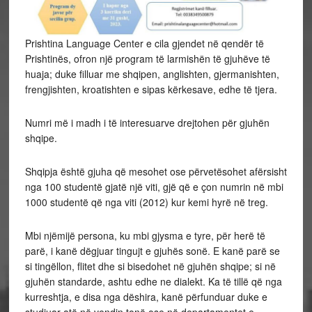
Prishtina Language Center e cila gjendet në qendër të
Prishtinës, ofron një program të larmishën të gjuhëve të
huaja; duke filluar me shqipen, anglishten, gjermanishten,
frengjishten, kroatishten e sipas kërkesave, edhe të tjera.
Numri më i madh i të interesuarve drejtohen për gjuhën
shqipe.
Shqipja është gjuha që mesohet ose përvetësohet afërsisht
nga 100 studentë gjatë një viti, gjë që e çon numrin në mbi
1000 studentë që nga viti (2012) kur
kemi hyrë në treg.
Mbi njëmijë persona, ku mbi gjysma e tyre, për herë të
parë, i kanë dëgjuar tingujt e gjuhës sonë. E kanë parë se
si tingëllon, flitet dhe si bisedohet në gjuhën shqipe; si në
gjuhën standarde, ashtu edhe ne dialekt. Ka të tillë që nga
kurreshtja, e disa nga dëshira, kanë përfunduar duke e
studiuar atë në vendin tonë ose në departamentet e