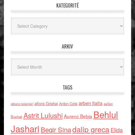
KATEGORITË
Kategoritë
ARKIV
Arkiv
TAGS
arben llalla
alfons Grishaj
Anton Cefa
asllan
albano kolonjari
Behlul
Astrit Lulushi
Aurenc Bebja
Bushati
Jashari
dalip greca
Beqir Sina
Elida