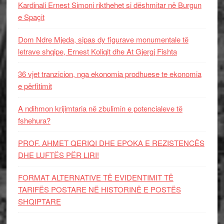
Kardinali Ernest Simoni rikthehet si dëshmitar në Burgun
e Spaçit
Dom Ndre Mjeda, sipas dy figurave monumentale të
letrave shqipe, Ernest Koliqit dhe At Gjergj Fishta
36 vjet tranzicion, nga ekonomia prodhuese te ekonomia
e përfitimit
A ndihmon krijimtaria në zbulimin e potencialeve të
fshehura?
PROF. AHMET QERIQI DHE EPOKA E REZISTENCЁS
DHE LUFTЁS PЁR LIRI!
FORMAT ALTERNATIVE TË EVIDENTIMIT TË
TARIFËS POSTARE NË HISTORINË E POSTËS
SHQIPTARE