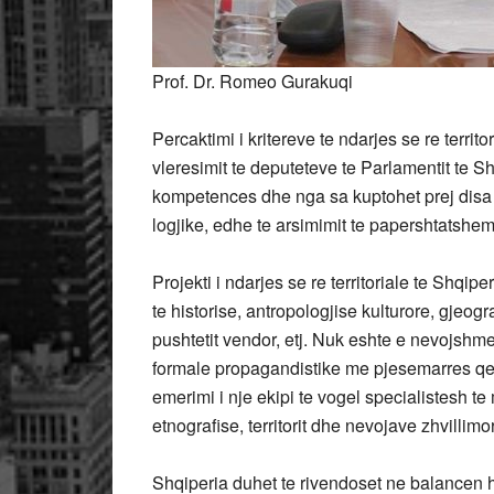
Prof. Dr. Romeo Gurakuqi
Percaktimi i kritereve te ndarjes se re territ
vleresimit te deputeteve te Parlamentit te 
kompetences dhe nga sa kuptohet prej disa 
logjike, edhe te arsimimit te papershtatshem
Projekti i ndarjes se re territoriale te Shqipe
te historise, antropologjise kulturore, gjeogr
pushtetit vendor, etj. Nuk eshte e nevojshm
formale propagandistike me pjesemarres qe 
emerimi i nje ekipi te vogel specialistesh te
etnografise, territorit dhe nevojave zhvillimo
Shqiperia duhet te rivendoset ne balancen hi