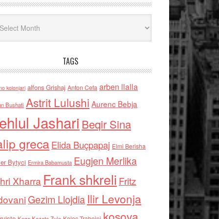
iv
TAGS
arben llalla
alfons Grishaj
Anton Cefa
no kolonjari
Astrit Lulushi
Aurenc Bebja
an Bushati
ehlul Jashari
Beqir Sina
alip greca
Elida Buçpapaj
Elmi Berisha
Eugjen Merlika
er Bytyci
Ermira Babamusta
Frank shkreli
hri Xharra
Fritz
Ilir Levonja
Gezim Llojdia
dovani
kosova
rviste
Kolec Traboini
Keze Kozeta Zylo