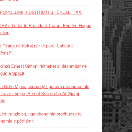
POPULLIMI, PUSHTIMI I SHEKULLIT XXI
RA’s Letter to President Trump: End the Hague
ustice
 Tirana në Kukaj për të parë “Lahuta e
ësisë”
dinali Ernest Simoni rikthehet si dëshmitar në
gun e Spaçit
 Ndre Mjeda, sipas dy figurave monumentale
letrave shqipe, Ernest Koliqit dhe At Gjergj
hta
vjet tranzicion, nga ekonomia prodhuese te
nomia e përfitimit