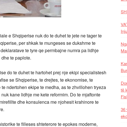
SH
VAT
Inj
oriale e Shqiperise nuk do te duhet te jete ne tager te
Shqiperise, per shkak te mungeses se dukshme te
Nga
deklaratave te tyre qe permbajne numra pa lidhje
Mal
 dhe te paplote.
Kar
Bur
rise do te duhet te hartohet prej nje ekipi specialistesh
afise se Shqiperise, te drejtes, te ekonomise, te
Dom
e te ndertohen ekipe te medha, as te zhvillohen tryeza
të 
nuk kane lidhje me kete reformim. Do te mjaftonte
Fis
 mirefillte dhe konsulenca me njohesit krahinore te
re.
36 
eko
storike te filleses shteterore te epokes moderne,