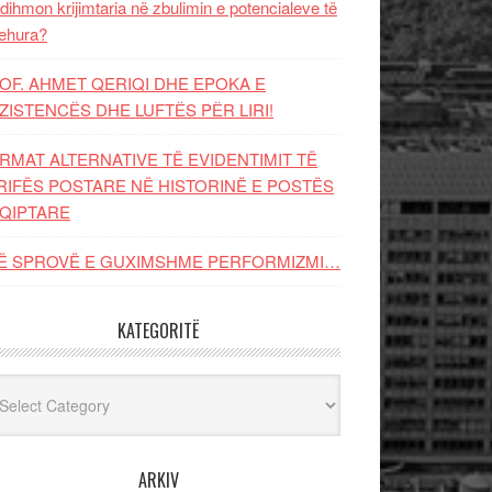
dihmon krijimtaria në zbulimin e potencialeve të
ehura?
OF. AHMET QERIQI DHE EPOKA E
ZISTENCЁS DHE LUFTЁS PЁR LIRI!
RMAT ALTERNATIVE TË EVIDENTIMIT TË
RIFËS POSTARE NË HISTORINË E POSTËS
QIPTARE
Ë SPROVË E GUXIMSHME PERFORMIZMI…
KATEGORITË
egoritë
ARKIV