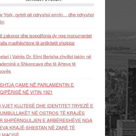
 York, qyteti që ndryshoi emrin… dhe ndryshoi
ën
i zakonor dhe isopolifonia dy nga monumentet
jalla madhështore të antikitetit shqiptar
etari i Vatrës Dr. Elmi Berisha zhvilloi takim në
deminë e Shkencave dhe të Arteve të
sovës
SHTJA ÇAME NË PARLAMENTIN E
QIPËRISË NË VITIN 1921
0 VJET KUJTESË DHE IDENTITET-TRYEZË E
UMBULLAKËT NË OSTROS TË KRAJËS
R SHPËRNGULJEN E ARBËRESHËVE NGA
EVA KRAJË-SHESTAN NË ZARË TË
LMACISË