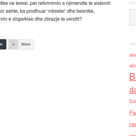
ike ne teresi, per reformimin e njimendte te sistemit
 sic eshte, ka prodhuar ‘mbreter’ dhe besnike,
Ark
dimin e oligarkise dhe zbrazje te vendit?
nk
More
alba
asll
B
d
Env
Fa
ra
Inte