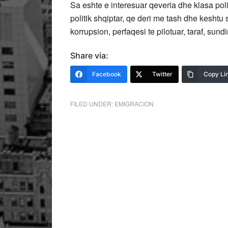
Sa eshte e interesuar qeveria dhe klasa polit
politik shqiptar, qe deri me tash dhe keshtu
korrupsion, perfaqesi te pilotuar, taraf, sun
Share via:
Facebook
Twitter
Copy Li
FILED UNDER:
EMIGRACION