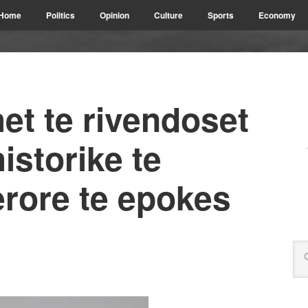
Home
Politics
Opinion
Culture
Sports
Economy
et te rivendoset
istorike te
terore te epokes