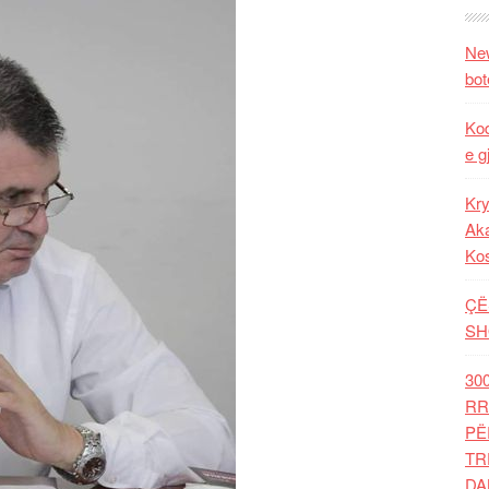
New
bot
Kod
e g
Kry
Aka
Ko
ÇË
SH
30
RR
PË
TR
DA