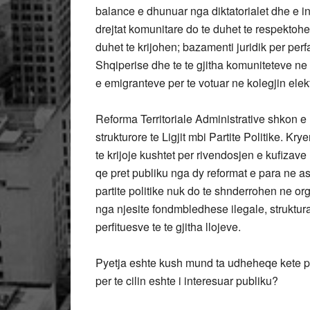
balance e dhunuar nga diktatorialet dhe e inj
drejtat komunitare do te duhet te respektohen
duhet te krijohen; bazamenti juridik per per
Shqiperise dhe te te gjitha komuniteteve ne 
e emigranteve per te votuar ne kolegjin elekt
Reforma Territoriale Administrative shkon 
strukturore te Ligjit mbi Partite Politike. K
te krijoje kushtet per rivendosjen e kufizave
qe pret publiku nga dy reformat e para ne as
partite politike nuk do te shnderrohen ne org
nga njesite fondmbledhese ilegale, struktur
perfituesve te te gjitha llojeve.
Pyetja eshte kush mund ta udheheqe kete pr
per te cilin eshte i interesuar publiku?