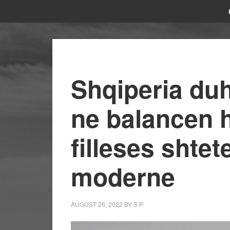
Shqiperia duh
ne balancen h
filleses shte
moderne
AUGUST 26, 2022
BY
S P