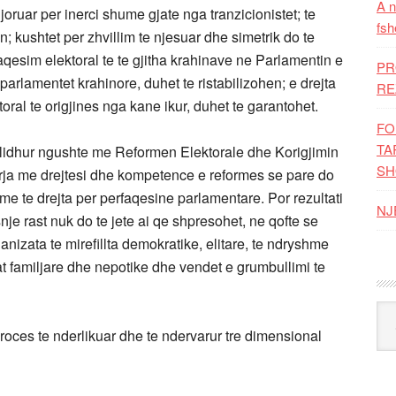
A n
oruar per inerci shume gjate nga tranzicionistet; te
fsh
; kushtet per zhvillim te njesuar dhe simetrik do te
faqesim elektoral te te gjitha krahinave ne Parlamentin e
PR
parlamentet krahinore, duhet te ristabilizohen; e drejta
RE
oral te origjines nga kane ikur, duhet te garantohet.
FO
TA
e lidhur ngushte me Reformen Elektorale dhe Korigjimin
SH
ryerja me drejtesi dhe kompetence e reformes se pare do
 me te drejta per perfaqesine parlamentare. Por rezultati
NJ
nje rast nuk do te jete ai qe shpresohet, ne qofte se
anizata te mirefillta demokratike, elitare, te ndryshme
at familjare dhe nepotike dhe vendet e grumbullimi te
Kat
oces te nderlikuar dhe te ndervarur tre dimensional