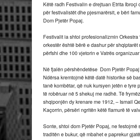
Këtë radh Festivalin e drejtuan Etrita Ibro
për festivalistët dhe pjesmarërsit, e bëri fa
Dom Pjetër Popaj.
Festivalit ia shtoi profesionalizmin Orkestr
orkestër është bërë e dashur për shqiptarët 
përfshi dhe 100 vjetorin e Vatrës organizua
Në fjalën përshëndetëse Dom Pjetër Popaj so
Ndërsa kremtojmë këtë datë historike së bas
tanë kombëtar, që nuk kursyen jetën e tyre p
të robëruar në 5 shekuj me radhë. Të frymëzua
shqiponjën dy krenare me 1912, – Ismail Qe
Kaçorrin, përsëri ngritën këtë flamurë të valv
Sonte, shtoi dom Pjetër Popaj, ne festojmë s
traditën e bukur, që mbahet e paprekur gjatë