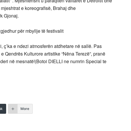
fatit” . Mjeshtërisht u paraqitën valltarët e Detroitit dhe
a mjeshtrat e koreografisë, Brahaj dhe
rk Gjonaj.
gjedhur për mbyllje të festivalit
i, ç’ka e ndezi atmosferën atdhetare në sallë. Pas
n e Qendrës Kulturore artistike “Nëna Terezë”, pranë
r deri në mesnatë!(Botoi DIELLI ne numrin Special te
nk
More