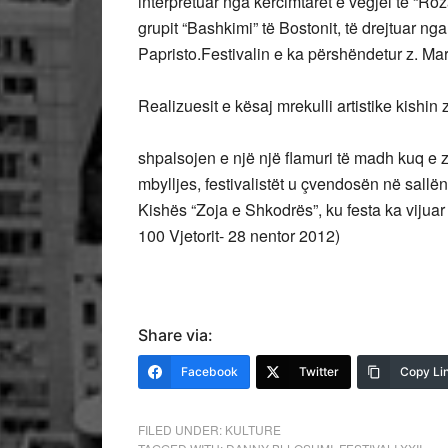
interpretuar nga kërcimtarët e vegjël të “Roza
grupit “Bashkimi” të Bostonit, të drejtuar ng
Papristo.Festivalin e ka përshëndetur z. Ma
Realizuesit e kësaj mrekulli artistike kishin z
shpalsojen e një një flamuri të madh kuq e z
mbylljes, festivalistët u çvendosën në sallë
Kishës “Zoja e Shkodrës”, ku festa ka vijua
100 Vjetorit- 28 nentor 2012)
Share via:
Facebook
Twitter
Copy Li
FILED UNDER:
KULTURE