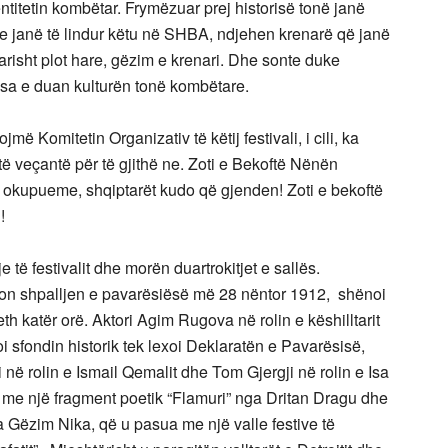
titetin kombëtar. Frymëzuar prej historisë tonë janë
thse janë të lindur këtu në SHBA, ndjehen krenarë që janë
arisht plot hare, gëzim e krenari. Dhe sonte duke
 sa e duan kulturën tonë kombëtare.
ë Komitetin Organizativ të këtij festivali, i cili, ka
 veçantë për të gjithë ne. Zoti e Bekoftë Nënën
të okupueme, shqiptarët kudo që gjenden! Zoti e bekoftë
!
 të festivalit dhe morën duartrokitjet e sallës.
okon shpalljen e pavarësiësë më 28 nëntor 1912, shënoi
eth katër orë. Aktori Agim Rugova në rolin e këshilltarit
joi sfondin historik tek lexoi Deklaratën e Pavarësisë,
 rolin e Ismail Qemalit dhe Tom Gjergji në rolin e Isa
oi me një fragment poetik “Flamuri” nga Dritan Dragu dhe
Gëzim Nika, që u pasua me një valle festive të