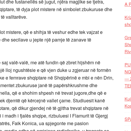
t dhe fustanellës së jugut, njëra magjike se tjetra,
A 
shqiptare, të dyja plot mistere në simbolet zbukuruse dhe
 të valltarëve.
Kri
shq
ot mistere, që e shihja të veshur edhe tek vajzat e
Gre
te dhe secilave u jepte një pamje të zanave të
Shq
Riv
saj valë-valë, me atë fundin që zbret hijshëm në
PU
jë lloj ngushtësie e që vjen duke u zgjeruar në formën
NG
ke e femrave shqiptare në Shqipërinë e mbi e nën Drin,
— 
namentet zbukuruse janë të papërshkrushme dhe
TE
nella, që e shohim shpesh në trevat jugore,dhe që e
Kuj
 tek djemtë që kërcejnë vallet çame. Studiuesit kanë
Ko
tare, që dikur gjendej në të gjitha trevat shqiptare në
 madh i fjalës shqipe, rizbuluesi I Flamurit të Gjergj
SP
Vatrës, Faik Konica, ua spjegonte me pasion
e, madje edhe në emisione radiofonike, u tregonte se