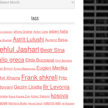
TAGS
arben llalla
alfons Grishaj
Anton Cefa
no kolonjari
Astrit Lulushi
Aurenc Bebja
an Bushati
ehlul Jashari
Beqir Sina
alip greca
Elida Buçpapaj
Elmi Berisha
Eugjen Merlika
er Bytyci
Ermira Babamusta
Frank shkreli
hri Xharra
Fritz
Ilir Levonja
Gezim Llojdia
dovani
kosova
rviste
Kolec Traboini
Keze Kozeta Zylo
sove
nderroi jete
Marjana Bulku
ne Kosove
Murat Gecaj