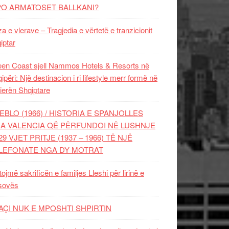
PO ARMATOSET BALLKANI?
za e vlerave – Tragjedia e vërtetë e tranzicionit
iptar
en Coast sjell Nammos Hotels & Resorts në
ipëri: Një destinacion i ri lifestyle merr formë në
ierën Shqiptare
EBLO (1966) / HISTORIA E SPANJOLLES
A VALENCIA QË PËRFUNDOI NË LUSHNJE
29 VJET PRITJE (1937 – 1966) TË NJË
LEFONATE NGA DY MOTRAT
tojmë sakrificën e familjes Lleshi për lirinë e
sovës
AÇI NUK E MPOSHTI SHPIRTIN