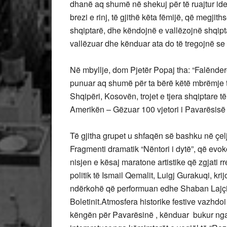
dhanë aq shumë në shekuj për të ruajtur iden
brezi e rinj, të gjithë këta fëmijë, që megji
shqiptarë, dhe këndojnë e vallëzojnë shqipt
vallëzuar dhe kënduar ata do të tregojnë se
Në mbyllje, dom Pjetër Popaj tha: “Falënderojm
punuar aq shumë për ta bërë këtë mbrëmje të
Shqipëri, Kosovën, trojet e tjera shqiptare 
Amerikën – Gëzuar 100 vjetori i Pavarësisë 
Të gjitha grupet u shfaqën së bashku në çelje
Fragmenti dramatik “Nëntori i dytë”, që ev
nisjen e kësaj maratone artistike që zgjati rr
politik të Ismail Qemalit, Luigj Gurakuqi, kri
ndërkohë që performuan edhe Shaban Lajçi në
Boletinit.Atmosfera historike festive vazhd
këngën për Pavarësinë , kënduar bukur nga 