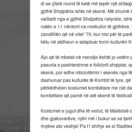
di se çfarë mund të ketë më tepër një shfaqj
gjithë Shqipëria ishte në skenë. Më shumë s
valltarë nga e gjithë Shqipëria natyrale, isht
natën e 11 nëntorit na mrekulloi të gjithëve.
zanafillën që në vitet ’70, kur nisi për të pa
këtu në atdheun e adaptuar tonin kulturën K
Ajo që të mbetet në mendje është jo vetëm 
pasuria e pashtershme e folklorit shqiptar, 
skenë, por edhe mbizotërimi i skenës nga fëm
dashuruar pas kulturës të Kombit të tyre, që
përkëdhelen kostumet kombëtare me një da
kombëtare që pamë në atë skenë të festivalit
Kostumet e jugut dhe të veriut, të Malësisë
dhe gjakovarëve, njëri më i bukur se sa tjetr
rinjëve ato veshje! Pa t’i shihje se si flladi