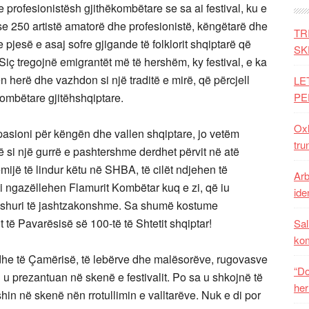
e profesionistësh gjithëkombëtare se sa ai festival, ku e
e 250 artistë amatorë dhe profesionistë, këngëtarë dhe
TR
e pjesë e asaj sofre gjigande të folklorit shqiptarë që
SK
 Siç tregojnë emigrantët më të hershëm, ky festival, e ka
rën herë dhe vazhdon si një traditë e mirë, që përcjell
LE
ombëtare gjitëhshqiptare.
PE
Oxh
pasioni për këngën dhe vallen shqiptare, jo vetëm
tru
që si një gurrë e pashtershme derdhet përvit në atë
ijë të lindur këtu në SHBA, të cilët ndjehen të
Arb
 i ngazëllehen Flamurit Kombëtar kuq e zi, që iu
iden
shuri të jashtzakonshme. Sa shumë kostume
 të Pavarësisë së 100-të të Shtetit shqiptar!
Sal
ko
 dhe të Çamërisë, të lebërve dhe malësorëve, rugovasve
“Do
i u prezantuan në skenë e festivalit. Po sa u shkojnë të
her
teshin në skenë nën rrotullimin e valltarëve. Nuk e di por