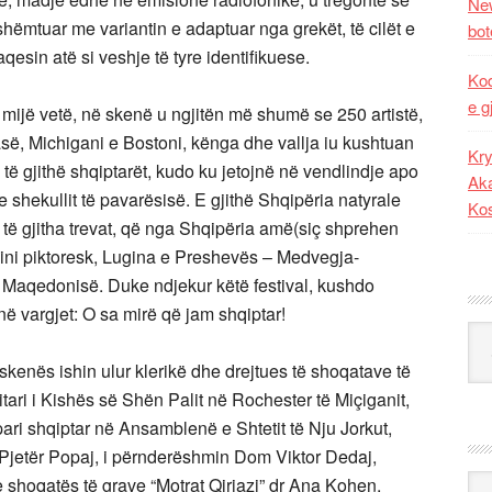
New
shëmtuar me variantin e adaptuar nga grekët, të cilët e
bot
esin atë si veshje të tyre identifikuese.
Kod
e g
e mijë vetë, në skenë u ngjitën më shumë se 250 artistë,
ë, Michigani e Bostoni, kënga dhe vallja iu kushtuan
Kry
 të gjithë shqiptarët, kudo ku jetojnë në vendlindje apo
Aka
shekullit të pavarësisë. E gjithë Shqipëria natyrale
Ko
n të gjitha trevat, që nga Shqipëria amë(siç shprehen
ini piktoresk, Lugina e Preshevës – Medvegja-
i, Maqedonisë. Duke ndjekur këtë festival, kushdo
ë vargjet: O sa mirë që jam shqiptar!
Kat
skenës ishin ulur klerikë dhe drejtues të shoqatave të
itari i Kishës së Shën Palit në Rochester të Miçiganit,
 pari shqiptar në Ansamblenë e Shtetit të Nju Jorkut,
m Pjetër Popaj, i përnderëshmin Dom Viktor Dedaj,
Ark
 e shoqatës të grave “Motrat Qiriazi” dr Ana Kohen,