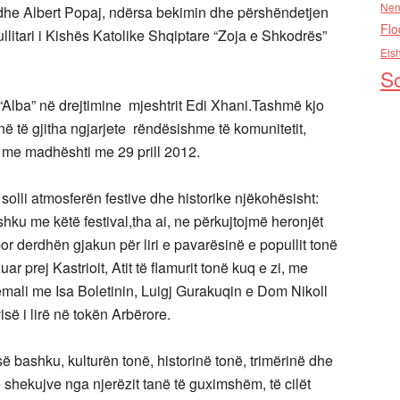
Nen
çi dhe Albert Popaj, ndërsa bekimin dhe përshëndetjen
Flo
mullitari i Kishës Katolike Shqiptare “Zoja e Shkodrës”
Els
So
a “Alba” në drejtimine mjeshtrit Edi Xhani.Tashmë kjo
në të gjitha ngjarjete rëndësishme të komunitetit,
r me madhështi me 29 prill 2012.
lli atmosferën festive dhe historike njëkohësisht:
hku me këtë festival,tha ai, ne përkujtojmë heronjët
or derdhën gjakun për liri e pavarësinë e popullit tonë
r prej Kastrioit, Atit të flamurit tonë kuq e zi, me
mali me Isa Boletinin, Luigj Gurakuqin e Dom Nikoll
isë i lirë në tokën Arbërore.
ë bashku, kulturën tonë, historinë tonë, trimërinë dhe
 shekujve nga njerëzit tanë të guximshëm, të cilët