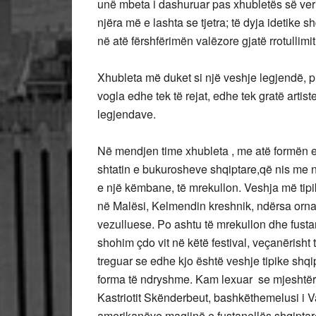
unë mbeta i dashuruar pas xhubletës së veriu
njëra më e lashta se tjetra; të dyja idetike 
në atë fërshfërimën valëzore gjatë rrotullimit
Xhubleta më duket si një veshje legjendë, pl
vogla edhe tek të rejat, edhe tek gratë artis
legjendave.
Në mendjen time xhubleta , me atë formën e 
shtatin e bukurosheve shqiptare,që nis me n
e një këmbane, të mrekullon. Veshja më tipi
në Malësi, Kelmendin kreshnik, ndërsa or
vezulluese. Po ashtu të mrekullon dhe fusta
shohim çdo vit në këtë festival, veçanërisht
treguar se edhe kjo është veshje tipike shqip
forma të ndryshme. Kam lexuar se mjeshtëri i
Kastriotit Skënderbeut, bashkëthemelusi i 
amerikanëve magjinë e fustanellës shqiptar