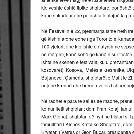
kjo veshje është tipike shqiptare, por është 
kanë shkurtuar dhe po ashtu tentojnë ta paraq
Në Festivalin e 22, pjesmarrja ishte rreth tr
që kishin ardhe edhe nga Toronto e Kanadas
100 vjetorit dhe kjo ishte e natyrshme sepse
në mërgim, kanë kohë që kanë nisur festën e 
ishte në skenën e festivalit, ku u prezantua
kosovarët), Kosova, Malësia kreshnike, Ulq
Bujanovci, Çamëria, shqiptarët e Malit të Z
ndjenë krenari dhe brenda vetes i shpërthejn
Në radhët e para të sallës së madhe, pranë 
komunitetit shqiptar : dom Fran Kolaj, famull
Mark Gjonaj, shqiptari që hyri në histori si i
famullitari i Kishës Katolike Shqiptare, do
Kryetari i Vatrës dr Gjon Buçaj, presidentja