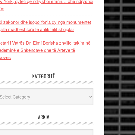
 York, qyteti që ndryshoi emrin… dhe ndryshoi
ën
i zakonor dhe isopolifonia dy nga monumentet
jalla madhështore të antikitetit shqiptar
etari i Vatrës Dr. Elmi Berisha zhvilloi takim në
deminë e Shkencave dhe të Arteve të
sovës
KATEGORITË
egoritë
ARKIV
iv