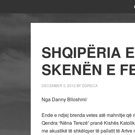
SHQIPËRIA E
SKENËN E FE
DECEMBER 5, 2012
BY
DGRECA
Nga Danny Blloshmi/
Ende e ndjej brenda vetes atë mahnitje që më
Qendra “Nëna Terezë” pranë Kishës Katolik
me akustikë të shkëlqyer të pallatit të Art