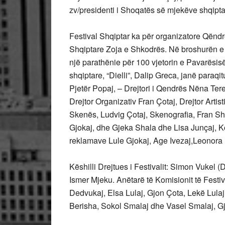
zv/presidenti i Shoqatës së mjekëve shqipta
Festival Shqiptar ka për organizatore Qënd
Shqiptare Zoja e Shkodrës. Në broshurën e 
një parathënie për 100 vjetorin e Pavarësisë,
shqiptare, “Dielli”, Dalip Greca, janë paraqitu
Pjetër Popaj, – Drejtori i Qendrës Nëna Terez
Drejtor Organizativ Fran Çotaj, Drejtor Artis
Skenës, Ludvig Çotaj, Skenografia, Fran Sh
Gjokaj, dhe Gjeka Shala dhe Lisa Junçaj, K
reklamave Lule Gjokaj, Age Ivezaj,Leonora L
Këshilli Drejtues i Festivalit: Simon Vukel (
Ismer Mjeku. Anëtarë të Komisionit të Festiv
Dedvukaj, Elsa Lulaj, Gjon Çota, Lekë Lulaj
Berisha, Sokol Smalaj dhe Vasel Smalaj, Gje