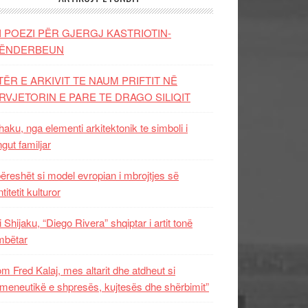
I POEZI PËR GJERGJ KASTRIOTIN-
ËNDERBEUN
TËR E ARKIVIT TE NAUM PRIFTIT NË
RVJETORIN E PARE TE DRAGO SILIQIT
aku, nga elementi arkitektonik te simboli i
ngut familjar
ëreshët si model evropian i mbrojtjes së
titetit kulturor
i Shijaku, “Diego Rivera” shqiptar i artit tonë
mbëtar
m Fred Kalaj, mes altarit dhe atdheut si
meneutikë e shpresës, kujtesës dhe shërbimit”