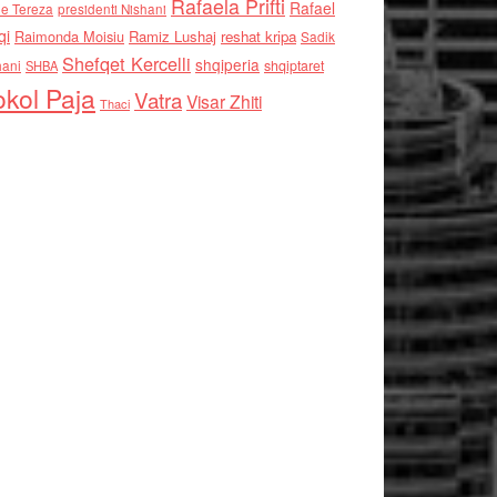
Rafaela Prifti
Rafael
e Tereza
presidenti Nishani
qi
Raimonda Moisiu
Ramiz Lushaj
reshat kripa
Sadik
Shefqet Kercelli
shqiperia
hani
shqiptaret
SHBA
kol Paja
Vatra
Visar Zhiti
Thaci