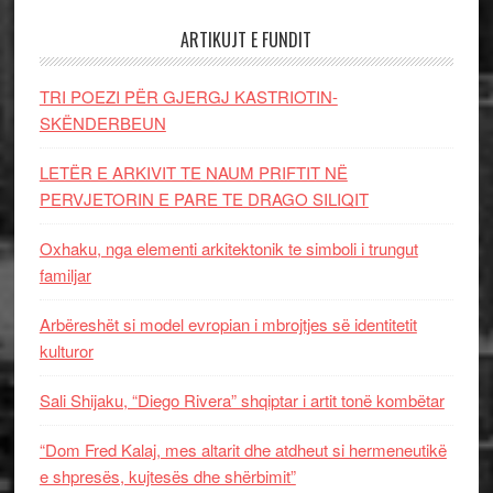
ARTIKUJT E FUNDIT
TRI POEZI PËR GJERGJ KASTRIOTIN-
SKËNDERBEUN
LETËR E ARKIVIT TE NAUM PRIFTIT NË
PERVJETORIN E PARE TE DRAGO SILIQIT
Oxhaku, nga elementi arkitektonik te simboli i trungut
familjar
Arbëreshët si model evropian i mbrojtjes së identitetit
kulturor
Sali Shijaku, “Diego Rivera” shqiptar i artit tonë kombëtar
“Dom Fred Kalaj, mes altarit dhe atdheut si hermeneutikë
e shpresës, kujtesës dhe shërbimit”