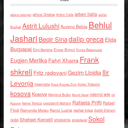
arben llalla
alfons Grishaj
Anton Cefa
asllan
albano kolonjari
Behlul
Astrit Lulushi
Aurenc Bebja
Bushati
Jashari
dalip greca
Beqir Sina
Elida
Buçpapaj
Enver Bytyci
Elmi Berisha
Ermira Babamusta
Frank
Eugjen Merlika
Fahri Xharra
shkreli
Ilir
Gezim Llojdia
Fritz radovani
Levonja
Interviste
Kolec Traboini
Keze Kozeta Zylo
kosova
Kosove
nderroi jete
Marjana Bulku
ne
Murat Gecaj
Rafaela Prifti
Rafael
Nene Tereza
Kosove
presidenti Nishani
Floqi
Raimonda Moisiu
Ramiz Lushaj
reshat kripa
Sadik Elshani
Sokol
Shefqet Kercelli
shqiperia
shqiptaret
SHBA