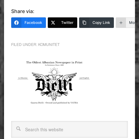
Share via:
Facebook
Twitter
Copy Link
More
FILED UNDER:
KOMUNITET