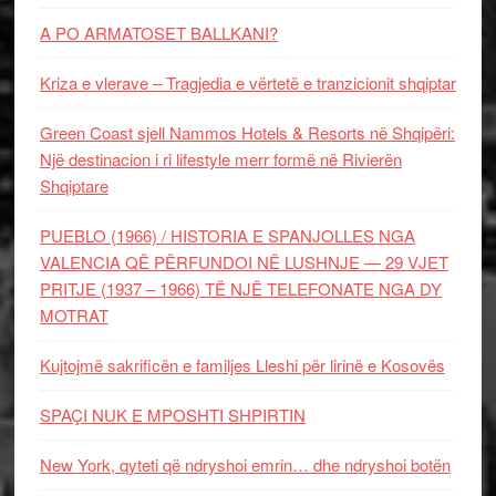
A PO ARMATOSET BALLKANI?
Kriza e vlerave – Tragjedia e vërtetë e tranzicionit shqiptar
Green Coast sjell Nammos Hotels & Resorts në Shqipëri:
Një destinacion i ri lifestyle merr formë në Rivierën
Shqiptare
PUEBLO (1966) / HISTORIA E SPANJOLLES NGA
VALENCIA QË PËRFUNDOI NË LUSHNJE — 29 VJET
PRITJE (1937 – 1966) TË NJË TELEFONATE NGA DY
MOTRAT
Kujtojmë sakrificën e familjes Lleshi për lirinë e Kosovës
SPAÇI NUK E MPOSHTI SHPIRTIN
New York, qyteti që ndryshoi emrin… dhe ndryshoi botën