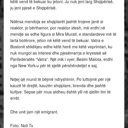
këtë vend të bekuar ku jetoni. Ju nuk jeni larg Shqipërisë,
ju jeni pjesë e Shqipërisë.
Ndërsa mendoja se shqiptarët jashtë trojeve janë si
reaktor, jo bërthamor, por reaktor idesh, më erdhi në
mendje se edhe figura si Mira Murati, e standardeve më të
larta botërore, jeton në këtë vend të bekuar. Vatra e
Bostonit shkëlqeu edhe këtë herë me këtë veprimtari, ku
nuk mungoi as interesi dhe pjesëmarrja e kryesisë së
Panfederatës “Vatra”. Një mik i vyer, Besim Malota, erdhi
nga New York-u për të sjellë përshëndetjet e saj.
Ndjej që mund të bëjmë ndryshimin. Po luftojmë për një
kauzë të drejtë, kauzën shqiptare, brenda dhe jashtë
kufijve. Sepse për mua atdheu është ylli në qiellin tim të
errët.
Dhe unë jam një emigrant.
Foto: Noli Tv