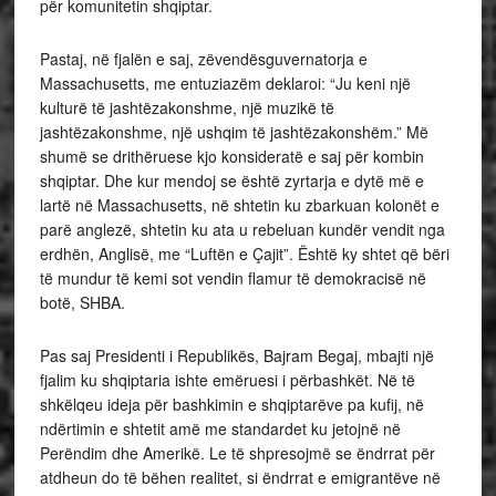
për komunitetin shqiptar.
Pastaj, në fjalën e saj, zëvendësguvernatorja e
Massachusetts, me entuziazëm deklaroi: “Ju keni një
kulturë të jashtëzakonshme, një muzikë të
jashtëzakonshme, një ushqim të jashtëzakonshëm.” Më
shumë se drithëruese kjo konsideratë e saj për kombin
shqiptar. Dhe kur mendoj se është zyrtarja e dytë më e
lartë në Massachusetts, në shtetin ku zbarkuan kolonët e
parë anglezë, shtetin ku ata u rebeluan kundër vendit nga
erdhën, Anglisë, me “Luftën e Çajit”. Është ky shtet që bëri
të mundur të kemi sot vendin flamur të demokracisë në
botë, SHBA.
Pas saj Presidenti i Republikës, Bajram Begaj, mbajti një
fjalim ku shqiptaria ishte emëruesi i përbashkët. Në të
shkëlqeu ideja për bashkimin e shqiptarëve pa kufij, në
ndërtimin e shtetit amë me standardet ku jetojnë në
Perëndim dhe Amerikë. Le të shpresojmë se ëndrrat për
atdheun do të bëhen realitet, si ëndrrat e emigrantëve në