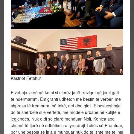
Kastriot Fetahu/
E vetmja vlerë që kemi si njerëz janë rreziqet që jemi gati
të ndërmarrim. Emigranti udhëton me besim të verbër, me
shpresa të trembura, në tokë, det dhe qiell. E besueshmja
do të shërbejë si e vërtetë, me modele urbane në kufijtë e
legjendës. Nuk e di se çfarë menduan Noli, Konica apo
shumë të tjerë në udhëtimin e tyre drejt Tokës së Premtuar,
por unë besoja se liria e munguar nuk do të ishte më tej një