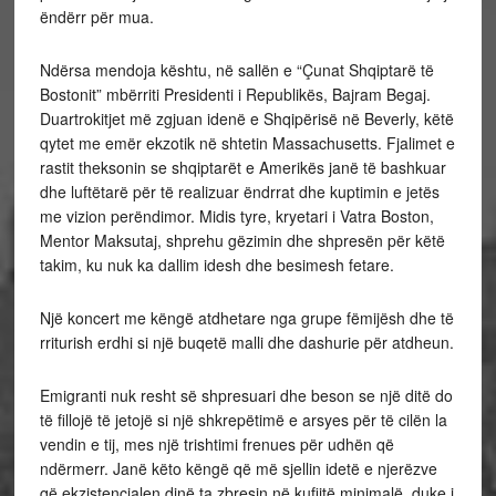
ëndërr për mua.
Ndërsa mendoja kështu, në sallën e “Çunat Shqiptarë të
Bostonit” mbërriti Presidenti i Republikës, Bajram Begaj.
Duartrokitjet më zgjuan idenë e Shqipërisë në Beverly, këtë
qytet me emër ekzotik në shtetin Massachusetts. Fjalimet e
rastit theksonin se shqiptarët e Amerikës janë të bashkuar
dhe luftëtarë për të realizuar ëndrrat dhe kuptimin e jetës
me vizion perëndimor. Midis tyre, kryetari i Vatra Boston,
Mentor Maksutaj, shprehu gëzimin dhe shpresën për këtë
takim, ku nuk ka dallim idesh dhe besimesh fetare.
Një koncert me këngë atdhetare nga grupe fëmijësh dhe të
rriturish erdhi si një buqetë malli dhe dashurie për atdheun.
Emigranti nuk resht së shpresuari dhe beson se një ditë do
të fillojë të jetojë si një shkrepëtimë e arsyes për të cilën la
vendin e tij, mes një trishtimi frenues për udhën që
ndërmerr. Janë këto këngë që më sjellin idetë e njerëzve
që ekzistencialen dinë ta zbresin në kufijtë minimalë, duke i