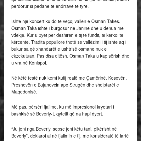
përdorur si pedanë të ëndrrave të tyre.
Ishte një koncert ku do të veçoj vallen e Osman Takës.
Osman Taka ishte i burgosur në Janinë dhe u dënua me
vdekje. Kur u pyet për dëshirën e tij të fundit, ai kërkoi të
kërcente. Tradita popullore thotë se vallëzimi i tij ishte aq i
bukur sa që xhandarët e ushtrisë osmane nuk e
ekzekutuan. Pas disa ditësh, Osman Taka u kap sërish dhe
u vra në Konispol.
Në këtë festë nuk kemi kufij realë me Çamërinë, Kosovën,
Preshevën e Bujanovcin apo Strugën dhe shqiptarët e
Maqedonisë.
Më pas, përsëri fjalime, ku më impresionoi kryetari i
bashkisë së Beverly-t, qytetit që na hapi dyert.
“Ju jeni nga Beverly, sepse jeni këtu tani, pikërisht në
Beverly”, deklaroi ai në fjalimin e tij, me konsideratë të lartë