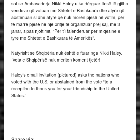
sot se Ambasadorja Nikki Haley u ka dërguar ftesë të gjitha
vendeve që votuan me Shtetet e Bashkuara dhe atyre që
abstenuan si dhe atyre që nuk morën pjesë në votim, për
të marrë pjesë në një pritje të organizuar prej saj, me 3
janar, sipas njoftimit, “Për t’i falënderuar për miqësinë e
tyre me Shtetet e Bashkuara të Amerikës”.
Natyrisht se Shqipëria nuk është e ftuar nga Nikki Haley.
Vota e Shqipërisë nuk meriton koment tjetër!
Haley’s email invitation (pictured) asks the nations who
voted with the U.S. or abstained from the vote “to a
reception to thank you for your friendship to the United
States.”
Share via: