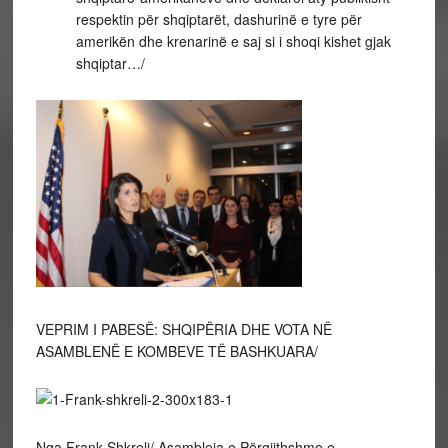
respektin për shqiptarët, dashurinë e tyre për
amerikën dhe krenarinë e saj si i shoqi kishet gjak
shqiptar…/
VEPRIM I PABESË: SHQIPËRIA DHE VOTA NË
ASAMBLENË E KOMBEVE TË BASHKUARA/
Nga Frank Shkreli/ Asambleja e Përgjithshme e