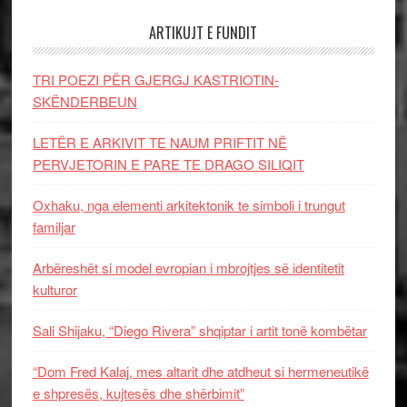
ARTIKUJT E FUNDIT
TRI POEZI PËR GJERGJ KASTRIOTIN-
SKËNDERBEUN
LETËR E ARKIVIT TE NAUM PRIFTIT NË
PERVJETORIN E PARE TE DRAGO SILIQIT
Oxhaku, nga elementi arkitektonik te simboli i trungut
familjar
Arbëreshët si model evropian i mbrojtjes së identitetit
kulturor
Sali Shijaku, “Diego Rivera” shqiptar i artit tonë kombëtar
“Dom Fred Kalaj, mes altarit dhe atdheut si hermeneutikë
e shpresës, kujtesës dhe shërbimit”