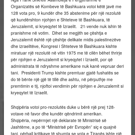
Organizatës së Kombeve të Bashkuara votoi këtë javë me
128 vota pro, 9 kundër dhe 35 abstenime për një rezolutë
që kundërshton njohjen e Shteteve të Bashkuara, të
Jeruzalemit, si kryeqytet të Izraelit. 21-vende nuk ishin të
pranishme në votim. Dihet se megjith se çështja e
Jeruzalemit është një çështje delikate midis palestinezëve
dhe izraelitëve, Kongresi i Shteteve të Bashkuara kishte
miratuar një rezolutë në vitin 1975 me të cilën bëhet thrirje
për njohjen e Jeruzalemit si kryeqytet i Izraelit, por që
administrata të ndryshme amerikane nuk kanë vepruar deri
tani. Presidenti Trump kishte premtuar gjatë fushatës se
do të bënte një gjë të tillë dhe ashtu, në përputhje me
premtimin e tij, njoftoi vendimin për njohjen e Jeruzalemit si
kryeqytet të Izraelit.
Shqipëria votoi pro-rezolutës duke u bërë një prej 128-
votave në favor dhe kundër qëndrimit amerikan.
Shqipëria, nepërmjet një deklarate të Ministrisë së
Jashtëme, a po të “Ministrisë për Evropën” siç e quajnë
tani, përball kritikave të shumta se vota e Tiranës ishte një