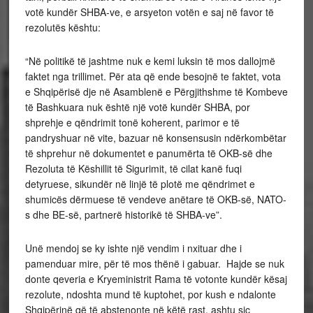
votë kundër SHBA-ve, e arsyeton votën e saj në favor të
rezolutës kështu:
“Në politikë të jashtme nuk e kemi luksin të mos dallojmë
faktet nga trillimet. Për ata që ende besojnë te faktet, vota
e Shqipërisë dje në Asamblenë e Përgjithshme të Kombeve
të Bashkuara nuk është një votë kundër SHBA, por
shprehje e qëndrimit tonë koherent, parimor e të
pandryshuar në vite, bazuar në konsensusin ndërkombëtar
të shprehur në dokumentet e panumërta të OKB-së dhe
Rezoluta të Këshillit të Sigurimit, të cilat kanë fuqi
detyruese, sikundër në linjë të plotë me qëndrimet e
shumicës dërmuese të vendeve anëtare të OKB-së, NATO-
s dhe BE-së, partnerë historikë të SHBA-ve”.
Unë mendoj se ky ishte një vendim i nxituar dhe i
pamenduar mire, për të mos thënë i gabuar. Hajde se nuk
donte qeveria e Kryeministrit Rama të votonte kundër kësaj
rezolute, ndoshta mund të kuptohet, por kush e ndalonte
Shqipërinë që të abstenonte në këtë rast, ashtu siç