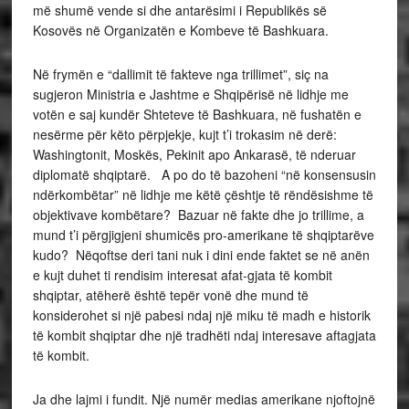
më shumë vende si dhe antarësimi i Republikës së
Kosovës në Organizatën e Kombeve të Bashkuara.
Në frymën e “dallimit të fakteve nga trillimet”, siç na
sugjeron Ministria e Jashtme e Shqipërisë në lidhje me
votën e saj kundër Shteteve të Bashkuara, në fushatën e
nesërme për këto përpjekje, kujt t’i trokasim në derë:
Washingtonit, Moskës, Pekinit apo Ankarasë, të nderuar
diplomatë shqiptarë. A po do të bazoheni “në konsensusin
ndërkombëtar” në lidhje me këtë çështje të rëndësishme të
objektivave kombëtare? Bazuar në fakte dhe jo trillime, a
mund t’i përgjigjeni shumicës pro-amerikane të shqiptarëve
kudo? Nëqoftse deri tani nuk i dini ende faktet se në anën
e kujt duhet ti rendisim interesat afat-gjata të kombit
shqiptar, atëherë është tepër vonë dhe mund të
konsiderohet si një pabesi ndaj një miku të madh e historik
të kombit shqiptar dhe një tradhëti ndaj interesave aftagjata
të kombit.
Ja dhe lajmi i fundit. Një numër medias amerikane njoftojnë