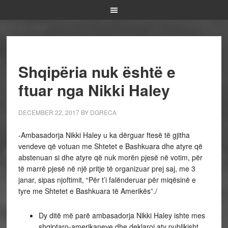
Shqipëria nuk është e
ftuar nga Nikki Haley
DECEMBER 22, 2017
BY
DGRECA
-Ambasadorja Nikki Haley u ka dërguar ftesë të gjitha
vendeve që votuan me Shtetet e Bashkuara dhe atyre që
abstenuan si dhe atyre që nuk morën pjesë në votim, për
të marrë pjesë në një pritje të organizuar prej saj, me 3
janar, sipas njoftimit, “Për t’i falënderuar për miqësinë e
tyre me Shtetet e Bashkuara të Amerikës”./
Dy ditë më parë ambasadorja Nikki Haley ishte mes
shqiptaro-amerikaneve dhe deklaroi aty publikisht