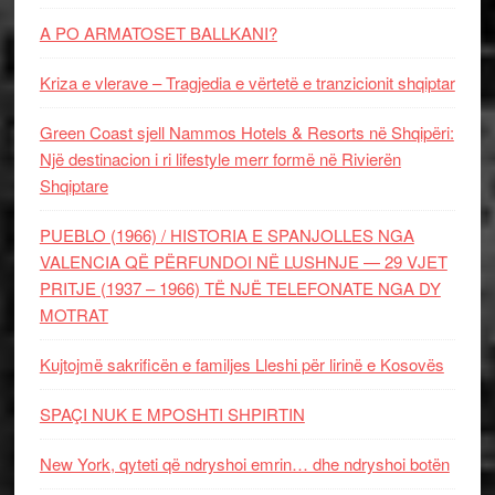
A PO ARMATOSET BALLKANI?
Kriza e vlerave – Tragjedia e vërtetë e tranzicionit shqiptar
Green Coast sjell Nammos Hotels & Resorts në Shqipëri:
Një destinacion i ri lifestyle merr formë në Rivierën
Shqiptare
PUEBLO (1966) / HISTORIA E SPANJOLLES NGA
VALENCIA QË PËRFUNDOI NË LUSHNJE — 29 VJET
PRITJE (1937 – 1966) TË NJË TELEFONATE NGA DY
MOTRAT
Kujtojmë sakrificën e familjes Lleshi për lirinë e Kosovës
SPAÇI NUK E MPOSHTI SHPIRTIN
New York, qyteti që ndryshoi emrin… dhe ndryshoi botën