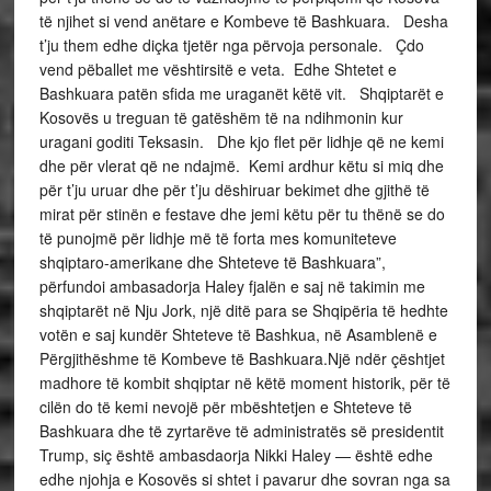
të njihet si vend anëtare e Kombeve të Bashkuara. Desha
t’ju them edhe diçka tjetër nga përvoja personale. Çdo
vend pëballet me vështirsitë e veta. Edhe Shtetet e
Bashkuara patën sfida me uraganët këtë vit. Shqiptarët e
Kosovës u treguan të gatëshëm të na ndihmonin kur
uragani goditi Teksasin. Dhe kjo flet për lidhje që ne kemi
dhe për vlerat që ne ndajmë. Kemi ardhur këtu si miq dhe
për t’ju uruar dhe për t’ju dëshiruar bekimet dhe gjithë të
mirat për stinën e festave dhe jemi këtu për tu thënë se do
të punojmë për lidhje më të forta mes komuniteteve
shqiptaro-amerikane dhe Shteteve të Bashkuara”,
përfundoi ambasadorja Haley fjalën e saj në takimin me
shqiptarët në Nju Jork, një ditë para se Shqipëria të hedhte
votën e saj kundër Shteteve të Bashkua, në Asamblenë e
Përgjithëshme të Kombeve të Bashkuara.Një ndër çështjet
madhore të kombit shqiptar në këtë moment historik, për të
cilën do të kemi nevojë për mbështetjen e Shteteve të
Bashkuara dhe të zyrtarëve të administratës së presidentit
Trump, siç është ambasdaorja Nikki Haley — është edhe
edhe njohja e Kosovës si shtet i pavarur dhe sovran nga sa