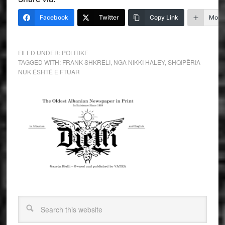
Facebook
Twitter
Copy Link
More
FILED UNDER:
POLITIKE
TAGGED WITH:
FRANK SHKRELI
,
NGA NIKKI HALEY
,
SHQIPËRIA
NUK ËSHTË E FTUAR