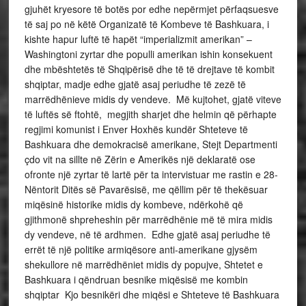
gjuhët kryesore të botës por edhe nepërmjet përfaqsuesve
të saj po në këtë Organizatë të Kombeve të Bashkuara, i
kishte hapur luftë të hapët “imperializmit amerikan” –
Washingtoni zyrtar dhe populli amerikan ishin konsekuent
dhe mbështetës të Shqipërisë dhe të të drejtave të kombit
shqiptar, madje edhe gjatë asaj periudhe të zezë të
marrëdhënieve midis dy vendeve. Më kujtohet, gjatë viteve
të luftës së ftohtë, megjith sharjet dhe helmin që përhapte
regjimi komunist i Enver Hoxhës kundër Shteteve të
Bashkuara dhe demokracisë amerikane, Stejt Departmenti
çdo vit na sillte në Zërin e Amerikës një deklaratë ose
ofronte një zyrtar të lartë për ta intervistuar me rastin e 28-
Nëntorit Ditës së Pavarësisë, me qëllim për të thekësuar
miqësinë historike midis dy kombeve, ndërkohë që
gjithmonë shpreheshin për marrëdhënie më të mira midis
dy vendeve, në të ardhmen. Edhe gjatë asaj periudhe të
errët të një politike armiqësore anti-amerikane gjysëm
shekullore në marrëdhëniet midis dy popujve, Shtetet e
Bashkuara i qëndruan besnike miqësisë me kombin
shqiptar Kjo besnikëri dhe miqësi e Shteteve të Bashkuara