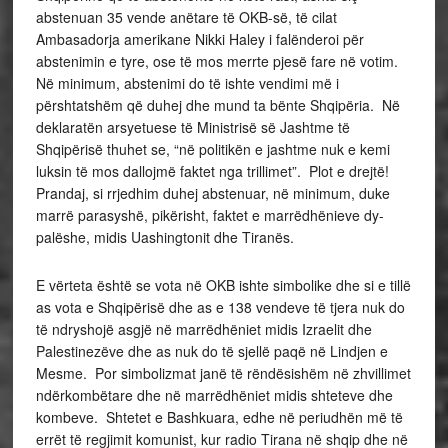
abstenuan 35 vende anëtare të OKB-së, të cilat
Ambasadorja amerikane Nikki Haley i falënderoi për
abstenimin e tyre, ose të mos merrte pjesë fare në votim.
Në minimum, abstenimi do të ishte vendimi më i
përshtatshëm që duhej dhe mund ta bënte Shqipëria. Në
deklaratën arsyetuese të Ministrisë së Jashtme të
Shqipërisë thuhet se, “në politikën e jashtme nuk e kemi
luksin të mos dallojmë faktet nga trillimet”. Plot e drejtë!
Prandaj, si rrjedhim duhej abstenuar, në minimum, duke
marrë parasyshë, pikërisht, faktet e marrëdhënieve dy-
palëshe, midis Uashingtonit dhe Tiranës.
E vërteta është se vota në OKB ishte simbolike dhe si e tillë
as vota e Shqipërisë dhe as e 138 vendeve të tjera nuk do
të ndryshojë asgjë në marrëdhëniet midis Izraelit dhe
Palestinezëve dhe as nuk do të sjellë paqë në Lindjen e
Mesme. Por simbolizmat janë të rëndësishëm në zhvillimet
ndërkombëtare dhe në marrëdhëniet midis shteteve dhe
kombeve. Shtetet e Bashkuara, edhe në periudhën më të
errët të regjimit komunist, kur radio Tirana në shqip dhe në