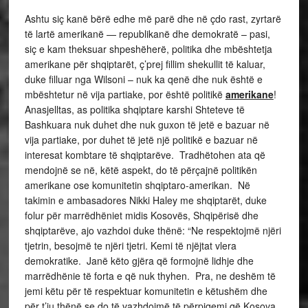
Ashtu siç kanë bërë edhe më parë dhe në çdo rast, zyrtarë
të lartë amerikanë — republikanë dhe demokratë – pasi,
siç e kam theksuar shpeshëherë, politika dhe mbështetja
amerikane për shqiptarët, ç’prej fillim shekullit të kaluar,
duke filluar nga Wilsoni – nuk ka qenë dhe nuk është e
mbështetur në vija partiake, por është politikë
amerikane
!
Anasjelltas, as politika shqiptare karshi Shteteve të
Bashkuara nuk duhet dhe nuk guxon të jetë e bazuar në
vija partiake, por duhet të jetë një politikë e bazuar në
interesat kombtare të shqiptarëve. Tradhëtohen ata që
mendojnë se në, këtë aspekt, do të përçajnë politikën
amerikane ose komunitetin shqiptaro-amerikan. Në
takimin e ambasadores Nikki Haley me shqiptarët, duke
folur për marrëdhëniet midis Kosovës, Shqipërisë dhe
shqiptarëve, ajo vazhdoi duke thënë: “Ne respektojmë njëri
tjetrin, besojmë te njëri tjetri. Kemi të njëjtat vlera
demokratike. Janë këto gjëra që formojnë lidhje dhe
marrëdhënie të forta e që nuk thyhen. Pra, ne deshëm të
jemi këtu për të respektuar komunitetin e këtushëm dhe
për t’ju thënë se do të vazhdojmë të përpiqemi që Kosova