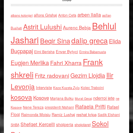
arben llalla
alfons Grishaj
Anton Cefa
asllan
albano kolonjari
Behlul
Astrit Lulushi
Aurenc Bebja
Bushati
Jashari
dalip greca
Beqir Sina
Elida
Buçpapaj
Enver Bytyci
Elmi Berisha
Ermira Babamusta
Frank
Eugjen Merlika
Fahri Xharra
shkreli
Ilir
Gezim Llojdia
Fritz radovani
Levonja
Interviste
Kolec Traboini
Keze Kozeta Zylo
kosova
Kosove
nderroi jete
Marjana Bulku
ne
Murat Gecaj
Rafaela Prifti
Rafael
Nene Tereza
Kosove
presidenti Nishani
Floqi
Raimonda Moisiu
Ramiz Lushaj
reshat kripa
Sadik Elshani
Sokol
Shefqet Kercelli
shqiperia
shqiptaret
SHBA