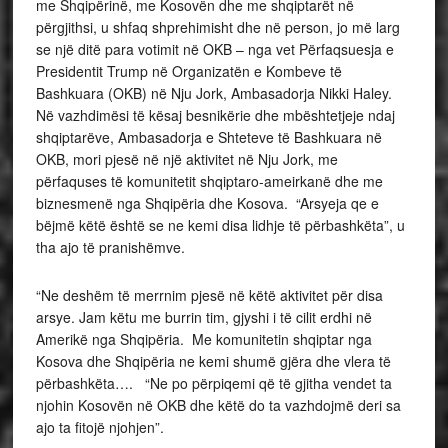
me Shqipërinë, me Kosovën dhe me shqiptarët në
përgjithsi, u shfaq shprehimisht dhe në person, jo më larg
se një ditë para votimit në OKB – nga vet Përfaqsuesja e
Presidentit Trump në Organizatën e Kombeve të
Bashkuara (OKB) në Nju Jork, Ambasadorja Nikki Haley.
Në vazhdimësi të kësaj besnikërie dhe mbështetjeje ndaj
shqiptarëve, Ambasadorja e Shteteve të Bashkuara në
OKB, mori pjesë në një aktivitet në Nju Jork, me
përfaquses të komunitetit shqiptaro-ameirkanë dhe me
biznesmenë nga Shqipëria dhe Kosova. “Arsyeja qe e
bëjmë këtë është se ne kemi disa lidhje të përbashkëta”, u
tha ajo të pranishëmve.
“Ne deshëm të merrnim pjesë në këtë aktivitet për disa
arsye. Jam këtu me burrin tim, gjyshi i të cilit erdhi në
Amerikë nga Shqipëria. Me komunitetin shqiptar nga
Kosova dhe Shqipëria ne kemi shumë gjëra dhe vlera të
përbashkëta…. “Ne po përpiqemi që të gjitha vendet ta
njohin Kosovën në OKB dhe këtë do ta vazhdojmë deri sa
ajo ta fitojë njohjen”.