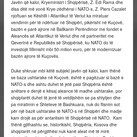
Javën që kaloi, Kryeministri i Shqipërisë, Z. Edi Rama dhe
disa ditë më vonë Krye-zëdhënsi i NATO-s, Z. Piers Cazalet
njoftuan se Këshilli i Atlantikut të Veriut ka miratuar
vendimin për të ndërtuar në Shqipëri, pikërisht në Kuçovë,
bazën e parë ajrore në Ballkanin Perëndimor me fondet e
Aleancës së Atlantikut të Veriut dhe në partneritet me
Qeverinë e Republikës së Shqipërisë, ku NATO do të
investojë fillimisht mbi 50-milion euro, për të modernizuar
bazën ajrore të Kuçovës.
Duke shkruar mbi këtë subjekt javën që kaloi, kam thënë
se baza ushtarake në Kuçovë, është e pagëzuar si bazë e
NATO-s dhe ashtu duhet të jetë pasi Shqipëria është
anëtare e denjë e kësaj aleance të madhe ushtarake, por
shqiptarët duhet të jenë të vetdijshëm se pa shtytjen dhe
pa miratimin e Shteteve të Bashkuara, nuk do flisnim sot
për një bazë ushtarake të NATO-s në Shqipëri dhe madje
kam drojë as për antarësim të Shqipërisë në NATO. Kam
thënë gjithashtu se, historikisht, Shqipëria, Kosova dhe
shqiptarët në përgjithësi nuk kanë aleat më të mirë