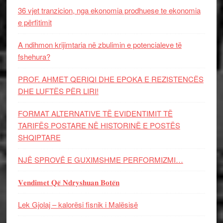
36 vjet tranzicion, nga ekonomia prodhuese te ekonomia
e përfitimit
A ndihmon krijimtaria në zbulimin e potencialeve të
fshehura?
PROF. AHMET QERIQI DHE EPOKA E REZISTENCЁS
DHE LUFTЁS PЁR LIRI!
FORMAT ALTERNATIVE TË EVIDENTIMIT TË
TARIFËS POSTARE NË HISTORINË E POSTËS
SHQIPTARE
NJË SPROVË E GUXIMSHME PERFORMIZMI…
𝐕𝐞𝐧𝐝𝐢𝐦𝐞𝐭 𝐐𝐞̈ 𝐍𝐝𝐫𝐲𝐬𝐡𝐮𝐚𝐧 𝐁𝐨𝐭𝐞̈𝐧
Lek Gjolaj – kalorësi fisnik i Malësisë