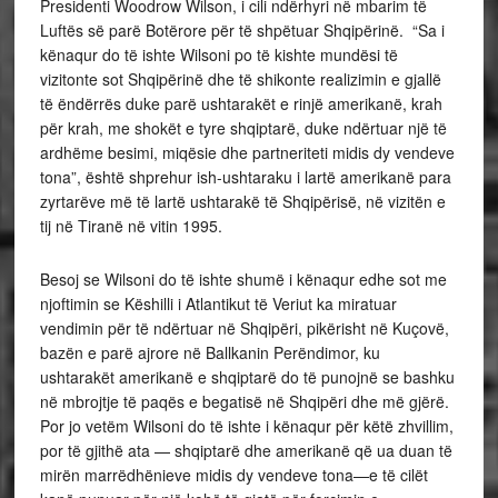
Presidenti Woodrow Wilson, i cili ndërhyri në mbarim të
Luftës së parë Botërore për të shpëtuar Shqipërinë. “Sa i
kënaqur do të ishte Wilsoni po të kishte mundësi të
vizitonte sot Shqipërinë dhe të shikonte realizimin e gjallë
të ëndërrës duke parë ushtarakët e rinjë amerikanë, krah
për krah, me shokët e tyre shqiptarë, duke ndërtuar një të
ardhëme besimi, miqësie dhe partneriteti midis dy vendeve
tona”, është shprehur ish-ushtaraku i lartë amerikanë para
zyrtarëve më të lartë ushtarakë të Shqipërisë, në vizitën e
tij në Tiranë në vitin 1995.
Besoj se Wilsoni do të ishte shumë i kënaqur edhe sot me
njoftimin se Këshilli i Atlantikut të Veriut ka miratuar
vendimin për të ndërtuar në Shqipëri, pikërisht në Kuçovë,
bazën e parë ajrore në Ballkanin Perëndimor, ku
ushtarakët amerikanë e shqiptarë do të punojnë se bashku
në mbrojtje të paqës e begatisë në Shqipëri dhe më gjërë.
Por jo vetëm Wilsoni do të ishte i kënaqur për këtë zhvillim,
por të gjithë ata — shqiptarë dhe amerikanë që ua duan të
mirën marrëdhënieve midis dy vendeve tona—e të cilët