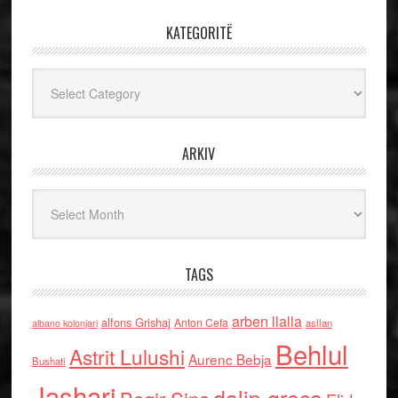
KATEGORITË
Kategoritë
ARKIV
Arkiv
TAGS
arben llalla
alfons Grishaj
Anton Cefa
asllan
albano kolonjari
Behlul
Astrit Lulushi
Aurenc Bebja
Bushati
Jashari
dalip greca