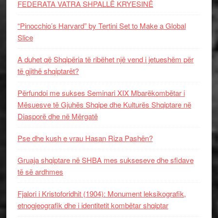
FEDERATA VATRA SHPALLË KRYESINË
“Pinocchio’s Harvard” by Tertini Set to Make a Global
Slice
A duhet që Shqipëria të ribëhet një vend i jetueshëm për
të gjithë shqiptarët?
Përfundoi me sukses Seminari XIX Mbarëkombëtar i
Mësuesve të Gjuhës Shqipe dhe Kulturës Shqiptare në
Diasporë dhe në Mërgatë
Pse dhe kush e vrau Hasan Riza Pashën?
Gruaja shqiptare në SHBA mes sukseseve dhe sfidave
të së ardhmes
Fjalori i Kristoforidhit (1904): Monument leksikografik,
etnogjeografik dhe i identitetit kombëtar shqiptar