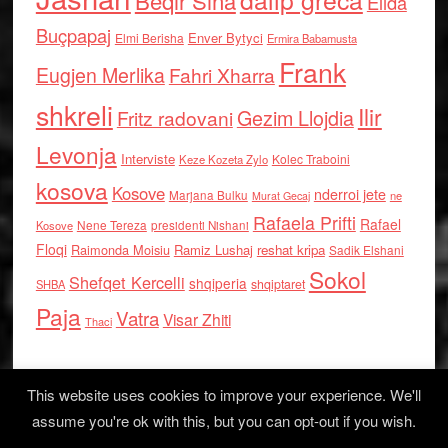
Beqir Sina
Elida
Buçpapaj
Enver Bytyci
Elmi Berisha
Ermira Babamusta
Frank
Eugjen Merlika
Fahri Xharra
shkreli
Ilir
Gezim Llojdia
Fritz radovani
Levonja
Interviste
Kolec Traboini
Keze Kozeta Zylo
kosova
Kosove
nderroi jete
Marjana Bulku
ne
Murat Gecaj
Rafaela Prifti
Rafael
Nene Tereza
Kosove
presidenti Nishani
Floqi
Raimonda Moisiu
Ramiz Lushaj
reshat kripa
Sadik Elshani
Sokol
Shefqet Kercelli
shqiperia
shqiptaret
SHBA
Paja
Vatra
Visar Zhiti
Thaci
This website uses cookies to improve your experience. We'll
assume you're ok with this, but you can opt-out if you wish.