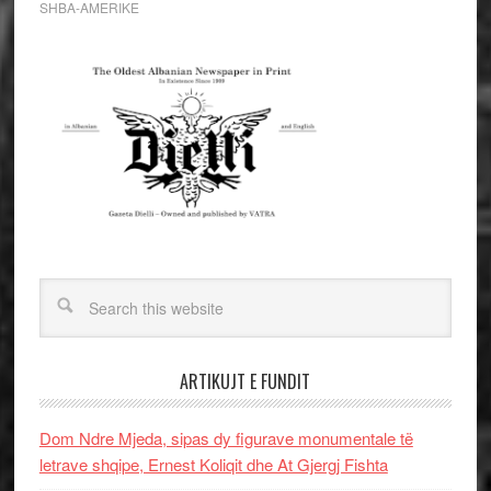
SHBA-AMERIKE
ARTIKUJT E FUNDIT
Dom Ndre Mjeda, sipas dy figurave monumentale të
letrave shqipe, Ernest Koliqit dhe At Gjergj Fishta