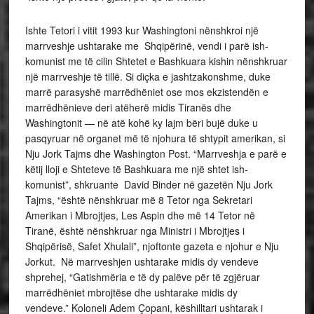
Ishte Tetori i vitit 1993 kur Washingtoni nënshkroi një
marrveshje ushtarake me Shqipërinë, vendi i parë ish-
komunist me të cilin Shtetet e Bashkuara kishin nënshkruar
një marrveshje të tillë. Si diçka e jashtzakonshme, duke
marrë parasyshë marrëdhëniet ose mos ekzistendën e
marrëdhënieve deri atëherë midis Tiranës dhe
Washingtonit — në atë kohë ky lajm bëri bujë duke u
pasqyruar në organet më të njohura të shtypit amerikan, si
Nju Jork Tajms dhe Washington Post. “Marrveshja e parë e
këtij lloji e Shteteve të Bashkuara me një shtet ish-
komunist”, shkruante David Binder në gazetën Nju Jork
Tajms, “është nënshkruar më 8 Tetor nga Sekretari
Amerikan i Mbrojtjes, Les Aspin dhe më 14 Tetor në
Tiranë, është nënshkruar nga Ministri i Mbrojtjes i
Shqipërisë, Safet Xhulali”, njoftonte gazeta e njohur e Nju
Jorkut. Në marrveshjen ushtarake midis dy vendeve
shprehej, “Gatishmëria e të dy palëve për të zgjëruar
marrëdhëniet mbrojtëse dhe ushtarake midis dy
vendeve.” Koloneli Adem Çopani, këshilltari ushtarak i