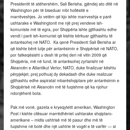
Presidentit të atëhershëm, Sali Berisha, gjëndej ato ditë në
Washington për të biseduar mbi hollësitë e
marrëveshjes. Jo vetëm që kjo ishte marrveshja e parë
ushtarake e Washingtonit me një prej vendeve ish-
komuniste më të egra, por Shqipëria ishte gjithashtu edhe
vendi i parë ish-komunist që kishte kërkuar gjithashtu të
antarësohej në NATO. Ka qenë Presidenti Sali Berisha ai
që kishte bërë lutje për antarësimin e Shqipërisë në NATO,
por fatkeqësisht u desh të pritej deri në vitin 2009 që
Shqipëria, më në fund, të antarësohej zyrtarisht në
Aleancën e Atlantikut Verior, NATO, duke finalizuar kështu
përpjekjet, prej pothuaj dy dekadash dhe duke realizuar
gjithashtu edhe aspiratat mbarëshqiptare për antarësimin e
Shqipërisë në Aleancën më të fuqishme që ka njohur
ndonjëherë bota.
Pak më vonë, gazeta e kryeqytetit amerikan, Washington
Post i kishte cilësuar marrëdhëniet ushtarake shqiptaro-
amerikane – midis ushtrisë më të pasur dhe më të
fuqishme në botë dhe një ushtrie të vogël e të varfër — si