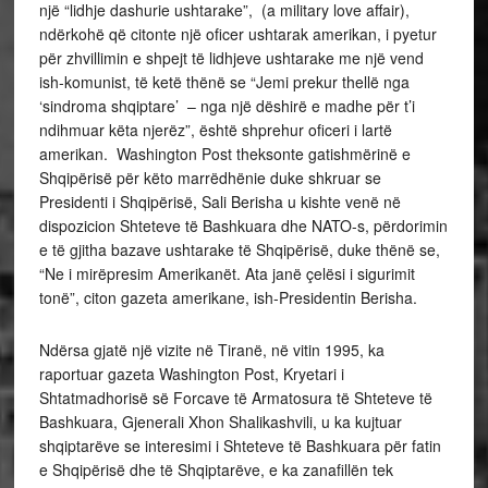
një “lidhje dashurie ushtarake”, (a military love affair),
ndërkohë që citonte një oficer ushtarak amerikan, i pyetur
për zhvillimin e shpejt të lidhjeve ushtarake me një vend
ish-komunist, të ketë thënë se “Jemi prekur thellë nga
‘sindroma shqiptare’ – nga një dëshirë e madhe për t’i
ndihmuar këta njerëz”, është shprehur oficeri i lartë
amerikan. Washington Post theksonte gatishmërinë e
Shqipërisë për këto marrëdhënie duke shkruar se
Presidenti i Shqipërisë, Sali Berisha u kishte venë në
dispozicion Shteteve të Bashkuara dhe NATO-s, përdorimin
e të gjitha bazave ushtarake të Shqipërisë, duke thënë se,
“Ne i mirëpresim Amerikanët. Ata janë çelësi i sigurimit
tonë”, citon gazeta amerikane, ish-Presidentin Berisha.
Ndërsa gjatë një vizite në Tiranë, në vitin 1995, ka
raportuar gazeta Washington Post, Kryetari i
Shtatmadhorisë së Forcave të Armatosura të Shteteve të
Bashkuara, Gjenerali Xhon Shalikashvili, u ka kujtuar
shqiptarëve se interesimi i Shteteve të Bashkuara për fatin
e Shqipërisë dhe të Shqiptarëve, e ka zanafillën tek