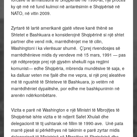
ky që më në fund kulmoi në antarësimin e Shqipërisë në
NATO, në vitin 2009.
Zyrtarë të lartë amerikanë gjatë viteve kanë thënë se
Shtetet e Bashkuara e konsiderojnë Shqipërinë si një shtet
partner dhe vend mik, marrëdhënjet me të cilin,
Washingtoni i ka vlerësuar shumë. Ç’prej rivendosjes së
marrëdhënieve midis dy vendeve më 15 mars, 1991 — pas
një ndëprerjeje prej një gjysëm shekulli nga regjimi
komunist— edhe Shqipëria, mbrenda mundësive të saja, e
ka dalluar veten me fjalë dhe me vepra, si një prej aleatëve
më të ngushtë të Shteteve të Bashkuara, jo vetëm në
marrëdhëniet dypalëshe, por edhe me bashkpunimin në
arenën ndërkombëtare.
Vizita e parë në Washington e një Ministri të Mbrojtjes të
Shqipërisë ishte vizita e të ndjerit Safet Xhulali dhe
delegacionit të tij ushtarak në fillim të 1990-ave. Unë pata
marrë pjesë si përkëthyes në takimin e parë zyrtar midis
delegacionit të Ministrisë së Mbrojtjes të Shqipërisë dhe