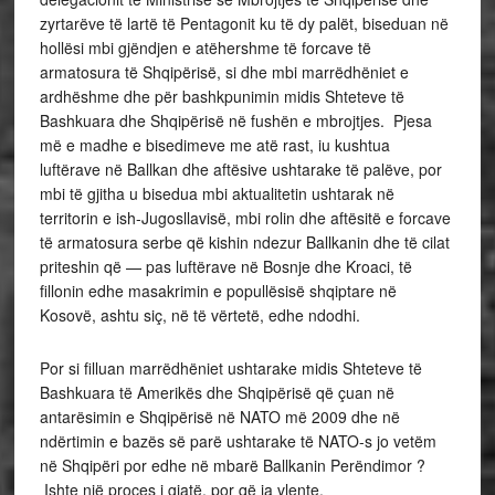
zyrtarëve të lartë të Pentagonit ku të dy palët, biseduan në
hollësi mbi gjëndjen e atëhershme të forcave të
armatosura të Shqipërisë, si dhe mbi marrëdhëniet e
ardhëshme dhe për bashkpunimin midis Shteteve të
Bashkuara dhe Shqipërisë në fushën e mbrojtjes. Pjesa
më e madhe e bisedimeve me atë rast, iu kushtua
luftërave në Ballkan dhe aftësive ushtarake të palëve, por
mbi të gjitha u bisedua mbi aktualitetin ushtarak në
territorin e ish-Jugosllavisë, mbi rolin dhe aftësitë e forcave
të armatosura serbe që kishin ndezur Ballkanin dhe të cilat
priteshin që — pas luftërave në Bosnje dhe Kroaci, të
fillonin edhe masakrimin e popullësisë shqiptare në
Kosovë, ashtu siç, në të vërtetë, edhe ndodhi.
Por si filluan marrëdhëniet ushtarake midis Shteteve të
Bashkuara të Amerikës dhe Shqipërisë që çuan në
antarësimin e Shqipërisë në NATO më 2009 dhe në
ndërtimin e bazës së parë ushtarake të NATO-s jo vetëm
në Shqipëri por edhe në mbarë Ballkanin Perëndimor ?
Ishte një proces i gjatë, por që ia vlente.