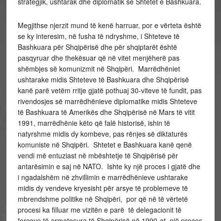
strategjik, ushtarak dhe diplomatik se Shtetet e Bashkuara.
Megjithse njerzit mund të kenë harruar, por e vërteta është
se ky interesim, në fusha të ndryshme, i Shteteve të
Bashkuara për Shqipërisë dhe për shqiptarët është
pasqyruar dhe thekësuar që në vitet menjëherë pas
shëmbjes së komunizmit në Shqipëri. Marrëdhëniet
ushtarake midis Shteteve të Bashkuara dhe Shqipërisë
kanë parë vetëm rritje gjatë pothuaj 30-viteve të fundit, pas
rivendosjes së marrëdhënieve diplomatike midis Shteteve
të Bashkuara të Amerikës dhe Shqipërisë në Mars të vitit
1991, marrëdhënie këto që falë historisë, ishin të
natyrshme midis dy kombeve, pas rënjes së diktaturës
komuniste në Shqipëri. Shtetet e Bashkuara kanë qenë
vendi më entuziast në mbështetje të Shqipërisë për
antarësimin e saj në NATO. Ishte ky një proces i gjatë dhe
i ngadalshëm në zhvillimin e marrëdhënieve ushtarake
midis dy vendeve kryesisht për arsye të problemeve të
mbrendshme politike në Shqipëri, por që në të vërtetë
procesi ka filluar me vizitën e parë të delegacionit të
forcave të armatosura të Shqipërisë në 1990-at, një proces