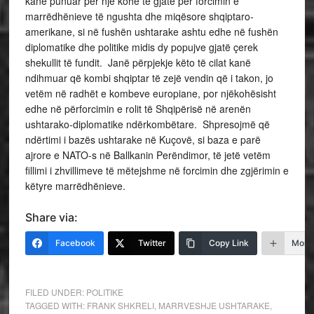
kanë punuar për një kohë të gjatë për forcimin e
marrëdhënieve të ngushta dhe miqësore shqiptaro-
amerikane, si në fushën ushtarake ashtu edhe në fushën
diplomatike dhe politike midis dy popujve gjatë çerek
shekullit të fundit. Janë përpjekje këto të cilat kanë
ndihmuar që kombi shqiptar të zejë vendin që i takon, jo
vetëm në radhët e kombeve europiane, por njëkohësisht
edhe në përforcimin e rolit të Shqipërisë në arenën
ushtarako-diplomatike ndërkombëtare. Shpresojmë që
ndërtimi i bazës ushtarake në Kuçovë, si baza e parë
ajrore e NATO-s në Ballkanin Perëndimor, të jetë vetëm
fillimi i zhvillimeve të mëtejshme në forcimin dhe zgjërimin e
këtyre marrëdhënieve.
Share via:
Facebook
Twitter
Copy Link
More
FILED UNDER:
POLITIKE
TAGGED WITH:
FRANK SHKRELI
,
MARRVESHJE USHTARAKE
,