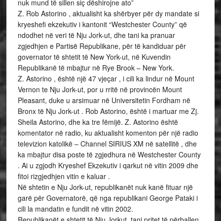
nuk mund të sillen siç dëshirojne ato”
Z. Rob Astorino , aktualisht ka shërbyer për dy mandate si
kryeshefi ekzekutiv i kantonit “Westchester County” që
ndodhet në veri të Nju Jork-ut, dhe tani ka pranuar
zgjedhjen e Partisë Republikane, për të kandiduar për
governator të shtetit të New York-ut, në Kuvendin
Republikanë të mbajtur në Rye Brook – New York.
Z. Astorino , është një 47 vjeçar , i cili ka lindur në Mount
Vernon te Nju Jork-ut, por u rritë në provincën Mount
Pleasant, duke u arsimuar në Universitetin Fordham në
Bronx të Nju Jork-ut . Rob Astorino, është i martuar me Zj.
Sheila Astorino, dhe ka tre fëmijë. Z. Astorino është
komentator në radio, ku aktualisht komenton për një radio
televizion katolikë – Channel SIRIUS XM në satellitë , dhe
ka mbajtur disa poste të zgjedhura në Westchester County
. Ai u zgjodh Kryeshef Ekzekutiv i qarkut në vitin 2009 dhe
fitoi rizgjedhjen vitin e kaluar .
Në shtetin e Nju Jork-ut, republikanët nuk kanë fituar një
garë për Governatorë, që nga republikani George Pataki i
cili la mandatin e fundit në vitin 2002.
Republikanët e shtetit të Nju Jorkut, tani pritet të përballen