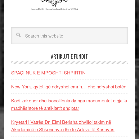
ARTIKUJT E FUNDIT
SPAÇI NUK E MPOSHTI SHPIRTIN
New York, qyteti që ndryshoi emrin… dhe ndryshoi botën
Kodi zakonor dhe isopolifonia dy nga monumentet e gjalla
madhështore të antikitetit shqiptar
Kryetari i Vatrës Dr. Elmi Berisha zhvilloi takim në
Akademinë e Shkencave dhe të Arteve të Kosovës