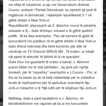
me sfida të ndryshme, si ajo me Governatorin Andrew
Cuomo, anëtarë i Partisë Demokrate, ku njerëzit që janë të
regjistruar si demokratë, i tejkalojnë republikanët 2-1 në
gjithë shtetin e New York-ut .
Republikanët, shpresojnë qe Z. Astorino, mund të përsëris
suksesin e tij – duke tërhequr votuesit e të gjithë spektrit
politik . Ai ka disa avantazhe : Pas një karriere të gjatë të
komunikimit me publikun në të gjithë shtetin e New York-ut,
duke dhënë intervista dhe bërë komente çdo ditë në
mbrëmje në TV Channel SIRIUS XM . Të enjten, ai mbajti
një pjesë të shkurtër të fjalimit të tij në spanjisht .
Duke folur me gazetarët të enjten e kaluar, z. Astorino
pranoi sfidat me të cilat përballen , siç janë për ngritje
fondesh, për të “mposhtur” avantazhin e z.Cuomo – Por, ai
tha se ka besim se do të ketë mbështetje për te mbledhur
fonde të mjaftueshme për të qarkulluar anembanë Nju
Jork-ut mesazhin e tij “Një luftë për të shpëtuar Nju Jork-un
”
Ndërkaq, duke e parë kandidimin e z. Astorino, në
këndëvështrimin me raportet që ka ai me komunitetin