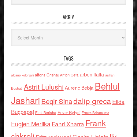
ARKIV
Arkiv
TAGS
arben llalla
alfons Grishaj
Anton Cefa
asllan
albano kolonjari
Behlul
Astrit Lulushi
Aurenc Bebja
Bushati
Jashari
dalip greca
Beqir Sina
Elida
Buçpapaj
Enver Bytyci
Elmi Berisha
Ermira Babamusta
Frank
Eugjen Merlika
Fahri Xharra
shkreli
Ilir
Gezim Llojdia
Fritz radovani