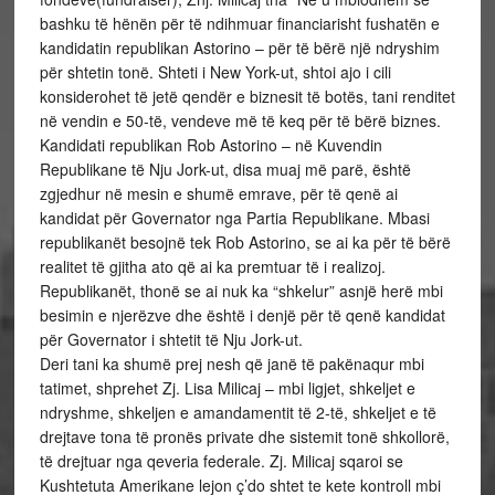
bashku të hënën për të ndihmuar financiarisht fushatën e
kandidatin republikan Astorino – për të bërë një ndryshim
për shtetin tonë. Shteti i New York-ut, shtoi ajo i cili
konsiderohet të jetë qendër e biznesit të botës, tani renditet
në vendin e 50-të, vendeve më të keq për të bërë biznes.
Kandidati republikan Rob Astorino – në Kuvendin
Republikane të Nju Jork-ut, disa muaj më parë, është
zgjedhur në mesin e shumë emrave, për të qenë ai
kandidat për Governator nga Partia Republikane. Mbasi
republikanët besojnë tek Rob Astorino, se ai ka për të bërë
realitet të gjitha ato që ai ka premtuar të i realizoj.
Republikanët, thonë se ai nuk ka “shkelur” asnjë herë mbi
besimin e njerëzve dhe është i denjë për të qenë kandidat
për Governator i shtetit të Nju Jork-ut.
Deri tani ka shumë prej nesh që janë të pakënaqur mbi
tatimet, shprehet Zj. Lisa Milicaj – mbi ligjet, shkeljet e
ndryshme, shkeljen e amandamentit të 2-të, shkeljet e të
drejtave tona të pronës private dhe sistemit tonë shkollorë,
të drejtuar nga qeveria federale. Zj. Milicaj sqaroi se
Kushtetuta Amerikane lejon ç’do shtet te kete kontroll mbi