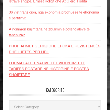
letrave shqipe, Ernest Koliqit dhe At Gjergj Fishta
36 vjet tranzicion, nga ekonomia prodhuese te ekonomia
e përfitimit
A ndihmon krijimtaria në zbulimin e potencialeve të
fshehura?
PROF. AHMET QERIQI DHE EPOKA E REZISTENCЁS
DHE LUFTЁS PЁR LIRI!
FORMAT ALTERNATIVE TË EVIDENTIMIT TË
TARIFËS POSTARE NË HISTORINË E POSTËS
SHQIPTARE
KATEGORITË
Kategoritë