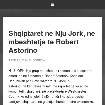
Shqiptaret ne Nju Jork, ne
mbeshtetje te Robert
Astorino
JUNE 12, 2014
BY
DGRECA
NJU JORK: Një grup mbështetës i komunitetit shqiptar dhe
amerikan në fushatën e Robert Astorino- Kandidat
Republikan për Governator të Nju Jork-ut/
Astorino, në këndëvështrimin me raportet që ka ai me
komunitetin shqiptarë, në prefekturën e Westchester
County, ku edhe jetojnë një numër i konsiderueshem i
familjeve shqiptare, në gjendje shumë të mirë ekonomike,