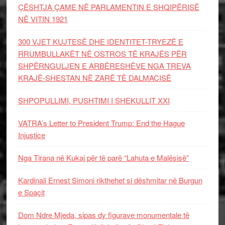
ÇËSHTJA ÇAME NË PARLAMENTIN E SHQIPËRISË
NË VITIN 1921
300 VJET KUJTESË DHE IDENTITET-TRYEZË E
RRUMBULLAKËT NË OSTROS TË KRAJËS PËR
SHPËRNGULJEN E ARBËRESHËVE NGA TREVA
KRAJË-SHESTAN NË ZARË TË DALMACISË
SHPOPULLIMI, PUSHTIMI I SHEKULLIT XXI
VATRA’s Letter to President Trump: End the Hague
Injustice
Nga Tirana në Kukaj për të parë “Lahuta e Malësisë”
Kardinali Ernest Simoni rikthehet si dëshmitar në Burgun
e Spaçit
Dom Ndre Mjeda, sipas dy figurave monumentale të