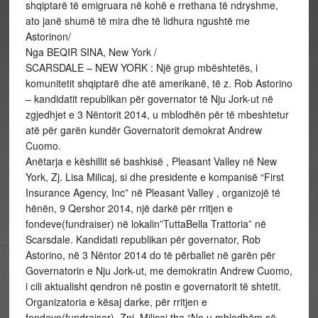
shqiptarë të emigruara në kohë e rrethana të ndryshme,
ato janë shumë të mira dhe të lidhura ngushtë me
Astorinon/
Nga BEQIR SINA, New York /
SCARSDALE – NEW YORK : Një grup mbështetës, i
komunitetit shqiptarë dhe atë amerikanë, të z. Rob Astorino
– kandidatit republikan për governator të Nju Jork-ut në
zgjedhjet e 3 Nëntorit 2014, u mblodhën për të mbeshtetur
atë për garën kundër Governatorit demokrat Andrew
Cuomo.
Anëtarja e këshillit së bashkisë , Pleasant Valley në New
York, Zj. Lisa Milicaj, si dhe presidente e kompanisë “First
Insurance Agency, Inc” në Pleasant Valley , organizojë të
hënën, 9 Qershor 2014, një darkë për rritjen e
fondeve(fundraiser) në lokalin”TuttaBella Trattoria” në
Scarsdale. Kandidati republikan për governator, Rob
Astorino, në 3 Nëntor 2014 do të përballet në garën për
Governatorin e Nju Jork-ut, me demokratin Andrew Cuomo,
i cili aktualisht qendron në postin e governatorit të shtetit.
Organizatoria e kësaj darke, për rritjen e
fondeve(fundraiser), Znj. Milicaj tha “Ne u mblodhëm së