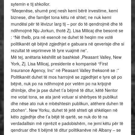
sytemin e tij shkollor.
“Meqenëse, shumë prej nesh kemi bërë investime, kemi
biznese, dhe familjet tona këtu në shtet; ne nuk kemi
mundësi për të lëvizur larg tij – por do të qendrojmë dhe të
ndihmojmë Nju Jorkun, thotë Zj. Lisa Milicaj dhe besonë se
: “Në thelb, pra në esencë ne duhet të heqim me votë
politikanët që bëjnë zgjedhjet e gabuara në qeverisje dhe si
rezultat të veprimeve të tyre vuajmë ne”.
Më tej, anëtaria këshillit së bashkisë ,Pleasant Valley, New
York, Zj. Lisa Milicaj, presidente e kompanisë “First
Insurance Agency, Inc” në Pleasant Valley theksonë se :”
Politikanët duhet të mos harrojnë se zgjedhjet e tyre që po
bëjnë, nuk po na ndihmojnë por vetëm po na krijojnë
dhimbje, dhe ja pse duhet t’a bëjmë të ditur, këtë Nentor
me votat tona, se ata janë votuar si shërbyes të publikut
dhe nëse ato nuk e mbështesin publikun, atëhere duhen të
zbohen”. New Yorku, duhet të jetë shteti që shkëlqen në
këto zgjedhje dhe t’a bëjë të qartë, se nuk do të na
verdadallisin më njerëzit e padobishëm, ne jemi këtu për të
qendruar dhe ti bëjmë të ditur politikanëve në Albany – se