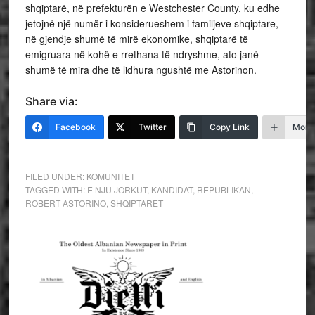
shqiptarë, në prefekturën e Westchester County, ku edhe
jetojnë një numër i konsiderueshem i familjeve shqiptare,
në gjendje shumë të mirë ekonomike, shqiptarë të
emigruara në kohë e rrethana të ndryshme, ato janë
shumë të mira dhe të lidhura ngushtë me Astorinon.
Share via:
Facebook
Twitter
Copy Link
More
FILED UNDER:
KOMUNITET
TAGGED WITH:
E NJU JORKUT
,
KANDIDAT
,
REPUBLIKAN
,
ROBERT ASTORINO
,
SHQIPTARET