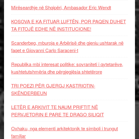
Mirëseardhje në Shqipëri, Ambasador Eric Wendt
KOSOVA E KA FITUAR LUFTËN, POR PAQEN DUHET
TA FITOJË EDHE NË INSTITUCIONE!
Scanderbeg, mburoja e Arbërisë dhe gjeniu ushtarak në
faqet e Giovanni Carlo Saraceni-t
Republika mbi interesat politike: sovraniteti i qytetarëve,
kushtetutshmëria dhe përgjegjësia shtetërore
TRI POEZI PËR GJERGJ KASTRIOTIN-
SKËNDERBEUN
LETËR E ARKIVIT TE NAUM PRIFTIT NË
PERVJETORIN E PARE TE DRAGO SILIQIT
Oxhaku, nga elementi arkitektonik te simboli i trungut
familjar