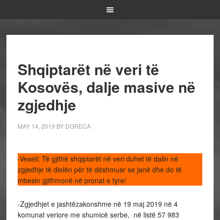
Shqiptarët në veri të
Kosovës, dalje masive në
zgjedhje
MAY 14, 2019
BY
DGRECA
-Veseli: Të gjithë shqiptarët në veri duhet të dalin në
zgjedhje të dielën për të dëshmuar se janë dhe do të
mbesin gjithmonë në pronat e tyre/
-Zgjedhjet e jashtëzakonshme në 19 maj 2019 në 4
komunat veriore me shumicë serbe, në listë 57 983