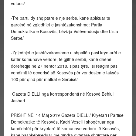
votues/
-Tre parti, dy shqiptare e një serbe, kanë aplikuar të
garojnë në zgjedhjet e jashtëzakonshme: Partia
Demokratike e Kosovës, Lëvizja Vetëvendosje dhe Lista
Serbe/
-Zgjedhjet e jashtëzakonshme u shpallën pasi kryetarët e
katër komunave veriore, të gjithë serbë, kanë dhënë
dorëheqje në 27 nëntor 2018, sipas tyre, si reagim pas
vendimit të qeverisë së Kosovës për vendosjen e taksës
100 për qind për mallrat e Serbisë/
Gazeta DIELLI nga korrespondenti në Kosovë Behlul
Jashari
PRISHTINË, 14 Maj 2019-Gazeta DIELLI/ Kryetari i Partisë
Demokratike të Kosovës, Kadri Veseli i shoqëruar nga
kandidatët për kryetarë të komunave veriore të Kosovës,
kanë bashkëbiseduar me qindra qytetarë shqiptarë për