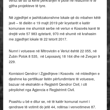
veriut se do ta kenë përkrahjen e plotë në realizimin e të
gjitha projekteve të tyre.
Në zgjedhjet e jashtëzakonshme lokale që do mbahen këtë
javë – të dielën e 19 majit 2019 për kryetarët e katër
komunave me shumicë serbe në veriun e Kosovës kanë të
drejtë vote 57 983 qytetarë, 970 më shumë në krahasim
me zgjedhjet lokale të 22 tetorit 2017.
Numri i votuesve në Mitrovicën e Veriut është 22 055, në
Zubin Potok 8 535, në Leposaviç 18 164 dhe në Zveçan 9
229.
Komisioni Qendror i Zgjedhjeve i Kosovës në mbledhjen e
djeshme ka çertifikuar listën përfundimtare të votuesve,
bazuar në ekstraktin e Regjistrit Qendror Civil, i cili
përpilohet nga Agjencia e Regjistrimit Civil.
Poashtu u bë e ditur se, në të katër komunat numri i
qendrave të votimit do jetë 44, ndërsa i venvotimeve 87.