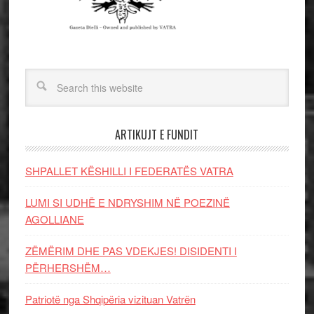
ARTIKUJT E FUNDIT
SHPALLET KËSHILLI I FEDERATËS VATRA
LUMI SI UDHË E NDRYSHIM NË POEZINË
AGOLLIANE
ZËMËRIM DHE PAS VDEKJES! DISIDENTI I
PËRHERSHËM…
Patriotë nga Shqipëria vizituan Vatrën