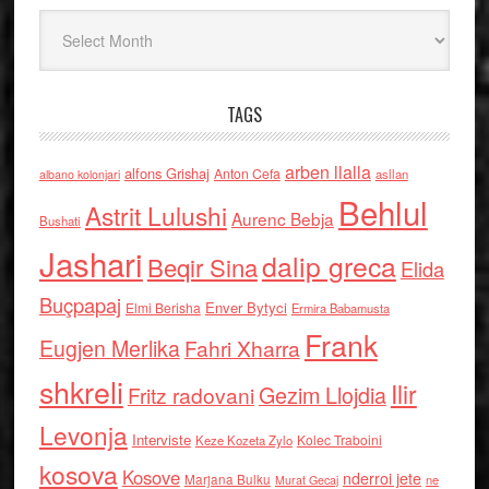
Arkiv
TAGS
arben llalla
alfons Grishaj
Anton Cefa
asllan
albano kolonjari
Behlul
Astrit Lulushi
Aurenc Bebja
Bushati
Jashari
dalip greca
Beqir Sina
Elida
Buçpapaj
Enver Bytyci
Elmi Berisha
Ermira Babamusta
Frank
Eugjen Merlika
Fahri Xharra
shkreli
Ilir
Gezim Llojdia
Fritz radovani
Levonja
Interviste
Kolec Traboini
Keze Kozeta Zylo
kosova
Kosove
nderroi jete
Marjana Bulku
ne
Murat Gecaj