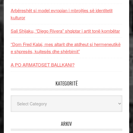
Arbëreshët si model evropian i mbrojtjes së identitetit
kulturor
Sali Shijaku, “Diego Rivera” shqiptar i artit tonë kombëtar
“Dom Fred Kalaj, mes altarit dhe atdheut si hermeneutikë
e shpresës, kujtesës dhe shërbimit”
A PO ARMATOSET BALLKANI?
KATEGORITË
Kategoritë
ARKIV