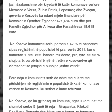
jashtëzakonshme për kryetarë të katër komunave veriore,
Mitrovicë e Veriut, Zubin Potok, Leposaviç dhe Zveçan,
qeveria e Kosovës ka ndarë mjete financiare për
Komisionin Qendror Zgjedhor 471,484 euro dhe për
Panelin Zgjedhor për Ankesa dhe Parashtresa 18,618
euro.
Në Kosovë komuniteti serb përbën 1.47 % të banorëve
sipas regjistrimit të popullsisë të pranverës 2011, kur u
numëran 1.739. 825 banorë rezidentë, prej tyre 92.93 %
shqiptarë, pa përfshirë një të tretën e kosovarëve që
vlerësohet se jetojnë e punojnë jashtë vendit.
Përqindja e komunitetit serb do ishte më e lartë me
përfshirjen në regjistrimin e popullsisë të katër komunave
veriore të Kosovës, ku serbët e kanë refuzuar.
Në Kosovë, që ka gjithësej 38 komuna, nga10 komunat me
shumicë serbe 5 janë të reja – Graçanica, Kllokoti,
Ranillugu, Parteshi dhe Mitrovica e Veriut, të formuara