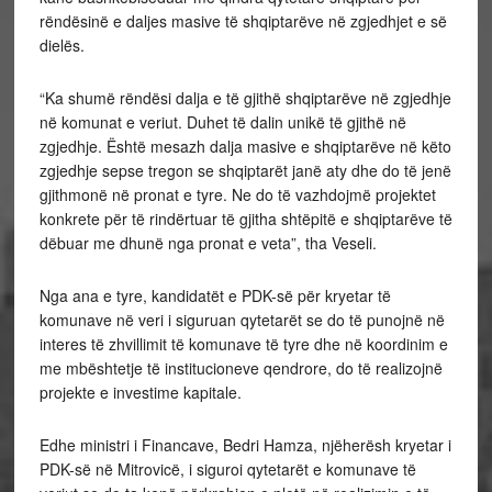
rëndësinë e daljes masive të shqiptarëve në zgjedhjet e së
dielës.
“Ka shumë rëndësi dalja e të gjithë shqiptarëve në zgjedhje
në komunat e veriut. Duhet të dalin unikë të gjithë në
zgjedhje. Është mesazh dalja masive e shqiptarëve në këto
zgjedhje sepse tregon se shqiptarët janë aty dhe do të jenë
gjithmonë në pronat e tyre. Ne do të vazhdojmë projektet
konkrete për të rindërtuar të gjitha shtëpitë e shqiptarëve të
dëbuar me dhunë nga pronat e veta”, tha Veseli.
Nga ana e tyre, kandidatët e PDK-së për kryetar të
komunave në veri i siguruan qytetarët se do të punojnë në
interes të zhvillimit të komunave të tyre dhe në koordinim e
me mbështetje të institucioneve qendrore, do të realizojnë
projekte e investime kapitale.
Edhe ministri i Financave, Bedri Hamza, njëherësh kryetar i
PDK-së në Mitrovicë, i siguroi qytetarët e komunave të