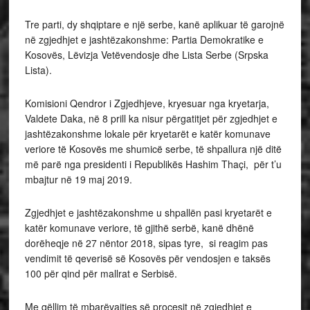
Tre parti, dy shqiptare e një serbe, kanë aplikuar të garojnë
në zgjedhjet e jashtëzakonshme: Partia Demokratike e
Kosovës, Lëvizja Vetëvendosje dhe Lista Serbe (Srpska
Lista).
Komisioni Qendror i Zgjedhjeve, kryesuar nga kryetarja,
Valdete Daka, në 8 prill ka nisur përgatitjet për zgjedhjet e
jashtëzakonshme lokale për kryetarët e katër komunave
veriore të Kosovës me shumicë serbe, të shpallura një ditë
më parë nga presidenti i Republikës Hashim Thaçi, për t’u
mbajtur në 19 maj 2019.
Zgjedhjet e jashtëzakonshme u shpallën pasi kryetarët e
katër komunave veriore, të gjithë serbë, kanë dhënë
dorëheqje në 27 nëntor 2018, sipas tyre, si reagim pas
vendimit të qeverisë së Kosovës për vendosjen e taksës
100 për qind për mallrat e Serbisë.
Me qëllim të mbarëvajtjes së procesit në zgjedhjet e