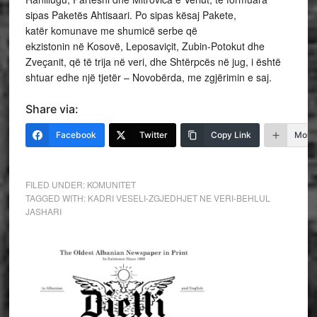
sipas Paketës Ahtisaari. Po sipas kësaj Pakete,
katër komunave me shumicë serbe që
ekzistonin në Kosovë, Leposaviçit, Zubin-Potokut dhe
Zveçanit, që të trija në veri, dhe Shtërpcës në jug, i është
shtuar edhe një tjetër – Novobërda, me zgjërimin e saj.
Share via:
Facebook
Twitter
Copy Link
More
FILED UNDER:
KOMUNITET
TAGGED WITH:
KADRI VESELI-ZGJEDHJET NE VERI-BEHLUL
JASHARI