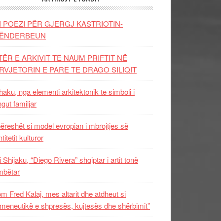
I POEZI PËR GJERGJ KASTRIOTIN-
ËNDERBEUN
TËR E ARKIVIT TE NAUM PRIFTIT NË
RVJETORIN E PARE TE DRAGO SILIQIT
aku, nga elementi arkitektonik te simboli i
ngut familjar
ëreshët si model evropian i mbrojtjes së
titetit kulturor
i Shijaku, “Diego Rivera” shqiptar i artit tonë
mbëtar
m Fred Kalaj, mes altarit dhe atdheut si
meneutikë e shpresës, kujtesës dhe shërbimit”