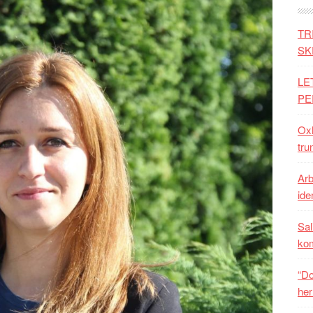
TR
SK
LE
PE
Oxh
tru
Arb
iden
Sal
ko
“Do
her