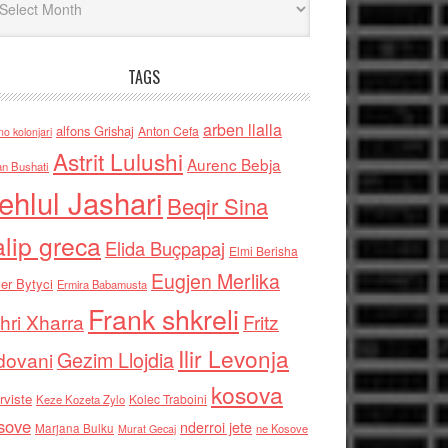
TAGS
arben llalla
alfons Grishaj
Anton Cefa
no kolonjari
Astrit Lulushi
Aurenc Bebja
an Bushati
ehlul Jashari
Beqir Sina
alip greca
Elida Buçpapaj
Elmi Berisha
Eugjen Merlika
er Bytyci
Ermira Babamusta
Frank shkreli
hri Xharra
Fritz
Ilir Levonja
Gezim Llojdia
dovani
kosova
rviste
Kolec Traboini
Keze Kozeta Zylo
sove
nderroi jete
Marjana Bulku
ne Kosove
Murat Gecaj