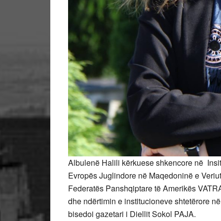
Albulenë Halili kërkuese shkencore në Insit
Evropës Juglindore në Maqedoninë e Veriut, 
Federatës Panshqiptare të Amerikës VATRA, N
dhe ndërtimin e institucioneve shtetërore n
bisedoi gazetari i Diellit Sokol PAJA.