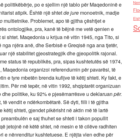
Nen
në politikëbërje, po e sjellim një tablo për Maqedoninë e
Flo
itarist atipik. Është një shtet
de jure
monoetnik, madje
Els
to
multietnike. Problemet, apo të gjitha çështjet e
So
ës ontologjike, pra, kanë të bëjnë me vetë qenien e
si shtet. Maqedonia u krijua në vitin 1945, nga Tito, si
 nga njëra anë, dhe Serbisë e Greqisë nga ana tjetër,
ar një stabilitet gjeostrategjik dhe gjeopolitik rajonal.
e status të republikës, pra, sipas kushtetutës së 1974,
1, Maqedonia organizoi referendumin për pavarësi, të
etin e tyre mbetën brenda kufijve të këtij shteti. Ky fakt, e
itim. Për më tepër, në vitin 1992, shqiptarët organizuan
le dhe politike, ku 92% e pjesëmarrësve u deklaruan
për.
të vendit e ndërkombëtarë. Së dyti, filli i të gjitha
këtij shteti, gjendet pikërisht në aktin më të lartë
Në preambulën e saj thuhet se shteti i takon popullit
ë jetojnë në këtë shtet, në mesin e të cilëve radhiten
ori e nënrenditur kushtetuese. E njëjta vlen edhe për