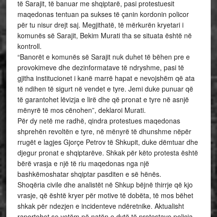
të Sarajit, të banuar me shqiptarë, pasi protestuesit
maqedonas tentuan pa sukses të çanin kordonin policor
për tu nisur drejt saj. Megjithatë, të mërkurën kryetari i
komunës së Sarajit, Bekim Murati tha se situata është në
kontroll.
“Banorët e komunës së Sarajit nuk duhet të bëhen pre e
provokimeve dhe dezinformatave të ndryshme, pasi të
gjitha institucionet i kanë marrë hapat e nevojshëm që ata
të ndihen të sigurt në vendet e tyre. Jemi duke punuar që
të garantohet lëvizja e lirë dhe që pronat e tyre në asnjë
mënyrë të mos cënohen”, deklaroi Murati.
Për dy netë me radhë, qindra protestues maqedonas
shprehën revoltën e tyre, në mënyrë të dhunshme nëpër
rrugët e lagjes Gjorçe Petrov të Shkupit, duke dëmtuar dhe
djegur pronat e shqiptarëve. Shkak për këto protesta është
bërë vrasja e një të riu maqedonas nga një
bashkëmoshatar shqiptar pasditen e së hënës.
Shoqëria civile dhe analistët në Shkup bëjnë thirrje që kjo
vrasje, që është kryer për motive të dobëta, të mos bëhet
shkak për ndezjen e incidenteve ndëretnike. Aktualisht
raportohet se vetëm në natën e dytë të protestave policia