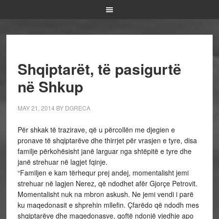
Shqiptarët, të pasigurtë
në Shkup
MAY 21, 2014
BY
DGRECA
Për shkak të trazirave, që u përcollën me djegien e
pronave të shqiptarëve dhe thirrjet për vrasjen e tyre, disa
familje përkohësisht janë larguar nga shtëpitë e tyre dhe
janë strehuar në lagjet fqinje.
“Familjen e kam tërhequr prej andej, momentalisht jemi
strehuar në lagjen Nerez, që ndodhet afër Gjorçe Petrovit.
Momentalisht nuk na mbron askush. Ne jemi vendi i parë
ku maqedonasit e shprehin mllefin. Çfarëdo që ndodh mes
shqiptarëve dhe maqedonasve, qoftë ndonjë vjedhje apo