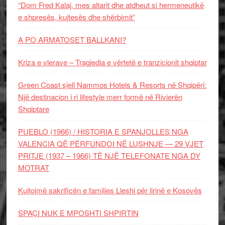
“Dom Fred Kalaj, mes altarit dhe atdheut si hermeneutikë
e shpresës, kujtesës dhe shërbimit”
A PO ARMATOSET BALLKANI?
Kriza e vlerave – Tragjedia e vërtetë e tranzicionit shqiptar
Green Coast sjell Nammos Hotels & Resorts në Shqipëri:
Një destinacion i ri lifestyle merr formë në Rivierën
Shqiptare
PUEBLO (1966) / HISTORIA E SPANJOLLES NGA
VALENCIA QË PËRFUNDOI NË LUSHNJE — 29 VJET
PRITJE (1937 – 1966) TË NJË TELEFONATE NGA DY
MOTRAT
Kujtojmë sakrificën e familjes Lleshi për lirinë e Kosovës
SPAÇI NUK E MPOSHTI SHPIRTIN