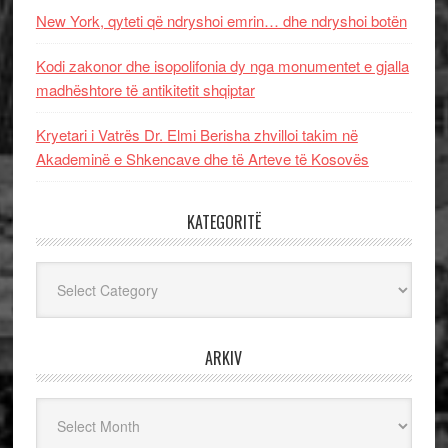
New York, qyteti që ndryshoi emrin… dhe ndryshoi botën
Kodi zakonor dhe isopolifonia dy nga monumentet e gjalla
madhështore të antikitetit shqiptar
Kryetari i Vatrës Dr. Elmi Berisha zhvilloi takim në
Akademinë e Shkencave dhe të Arteve të Kosovës
KATEGORITË
Kategoritë
ARKIV
Arkiv