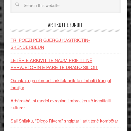
ARTIKUJT E FUNDIT
TRI POEZI PËR GJERGJ KASTRIOTIN-
SKËNDERBEUN
LETËR E ARKIVIT TE NAUM PRIFTIT NË
PERVJETORIN E PARE TE DRAGO SILIQIT
Oxhaku, nga elementi arkitektonik te simboli i trungut
familjar
Arbëreshët si model evropian i mbrojtjes së identitetit
kulturor
Sali Shijaku, “Diego Rivera” shqiptar i artit tonë kombëtar