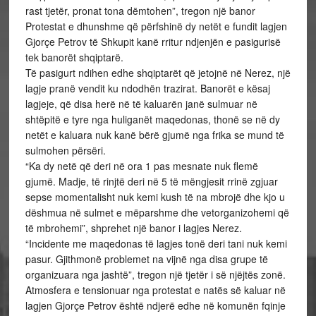
rast tjetër, pronat tona dëmtohen”, tregon një banor
Protestat e dhunshme që përfshinë dy netët e fundit lagjen
Gjorçe Petrov të Shkupit kanë rritur ndjenjën e pasigurisë
tek banorët shqiptarë.
Të pasigurt ndihen edhe shqiptarët që jetojnë në Nerez, një
lagje pranë vendit ku ndodhën trazirat. Banorët e kësaj
lagjeje, që disa herë në të kaluarën janë sulmuar në
shtëpitë e tyre nga huliganët maqedonas, thonë se në dy
netët e kaluara nuk kanë bërë gjumë nga frika se mund të
sulmohen përsëri.
“Ka dy netë që deri në ora 1 pas mesnate nuk flemë
gjumë. Madje, të rinjtë deri në 5 të mëngjesit rrinë zgjuar
sepse momentalisht nuk kemi kush të na mbrojë dhe kjo u
dëshmua në sulmet e mëparshme dhe vetorganizohemi që
të mbrohemi”, shprehet një banor i lagjes Nerez.
“Incidente me maqedonas të lagjes tonë deri tani nuk kemi
pasur. Gjithmonë problemet na vijnë nga disa grupe të
organizuara nga jashtë”, tregon një tjetër i së njëjtës zonë.
Atmosfera e tensionuar nga protestat e natës së kaluar në
lagjen Gjorçe Petrov është ndjerë edhe në komunën fqinje