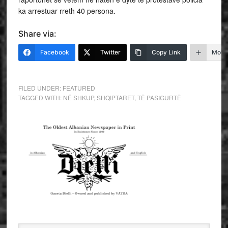
ka arrestuar rreth 40 persona.
Share via:
Facebook
Twitter
Copy Link
More
FILED UNDER:
FEATURED
TAGGED WITH:
NË SHKUP
,
SHQIPTARET
,
TË PASIGURTË