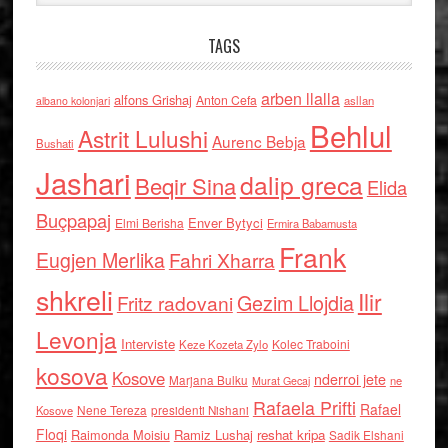
TAGS
arben llalla
alfons Grishaj
Anton Cefa
asllan
albano kolonjari
Behlul
Astrit Lulushi
Aurenc Bebja
Bushati
Jashari
dalip greca
Beqir Sina
Elida
Buçpapaj
Enver Bytyci
Elmi Berisha
Ermira Babamusta
Frank
Eugjen Merlika
Fahri Xharra
shkreli
Ilir
Gezim Llojdia
Fritz radovani
Levonja
Interviste
Kolec Traboini
Keze Kozeta Zylo
kosova
Kosove
nderroi jete
Marjana Bulku
ne
Murat Gecaj
Rafaela Prifti
Rafael
Nene Tereza
Kosove
presidenti Nishani
Floqi
Raimonda Moisiu
Ramiz Lushaj
reshat kripa
Sadik Elshani