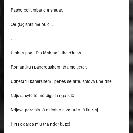
Pashë pëllumbat e trishtuar,
Që gugisnin me oi, oi…
. -.
U shua poeti Din Mehmeti, tha dikush,
Romantiku i pandreqshëm, tha një tjetër,
Udhëtari i kahershëm i penës së artë, shtova unë dhe
Ndjeva sytë të më digjnin nga lotët,
Ndjeva parzmin të dhimbte e zemrën të tkurrej,
Hiri i cigares m’u tha ndër buzë!