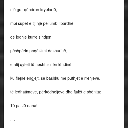
një gur qëndron kryelartë,
mbi supet e tij një pëllumb i bardhë,
që lodhje kurrë s’ndjen,
pëshpërin paqësisht dashurinë,
e atij qyteti të heshtur nën lëndinë,
ku flejnë ëngjëjt, së bashku me puthjet e rrënjëve,
të ledhatimeve, përkëdheljeve dhe fjalët e shënjta:
Të pastë nana!
. -.