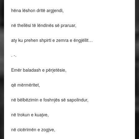
hëna lëshon dritë argjendi,
në thellësi të lëndinës së praruar,
aty ku prehen shpirti e zemra e ëngjëllit…
. -.
Emër baladash e përjetësie,
që mërmëritet,
në bëlbëzimin e foshnjës së sapolindur,
në trokun e kuajve,
në cicërimën e zogjve,