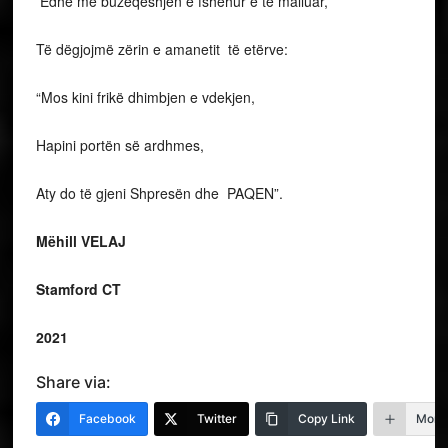
Edhe me buzëqeshjen e fshehur e të malluar,
Të dëgjojmë zërin e amanetit të etërve:
“Mos kini frikë dhimbjen e vdekjen,
Hapini portën së ardhmes,
Aty do të gjeni Shpresën dhe PAQEN”.
Mëhill VELAJ
Stamford CT
2021
Share via:
Facebook
Twitter
Copy Link
More