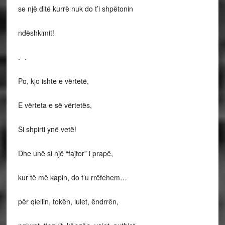
se një ditë kurrë nuk do t’i shpëtonin
ndëshkimit!
. -.
Po, kjo ishte e vërtetë,
E vërteta e së vërtetës,
Si shpirti ynë vetë!
Dhe unë si një “fajtor” i prapë,
kur të më kapin, do t’u rrëfehem…
për qiellin, tokën, lulet, ëndrrën,