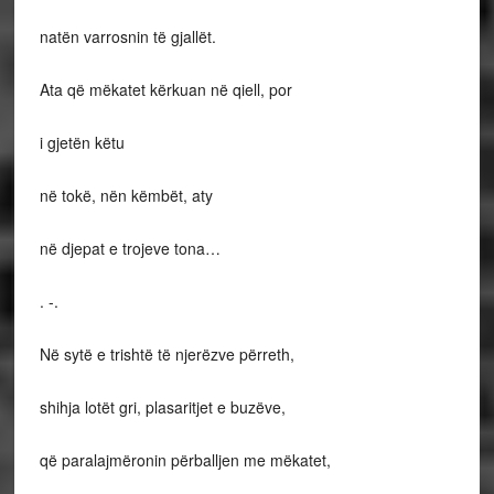
natën varrosnin të gjallët.
Ata që mëkatet kërkuan në qiell, por
i gjetën këtu
në tokë, nën këmbët, aty
në djepat e trojeve tona…
. -.
Në sytë e trishtë të njerëzve përreth,
shihja lotët gri, plasaritjet e buzëve,
që paralajmëronin përballjen me mëkatet,