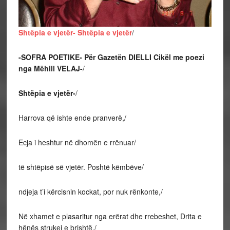
Shtëpia e vjetër- Shtëpia e vjetër
/
-SOFRA POETIKE- Për Gazetën DIELLI Cikël me poezi
nga Mëhill VELAJ-
/
Shtëpia e vjetër-
/
Harrova që ishte ende pranverë,/
Ecja i heshtur në dhomën e rrënuar/
të shtëpisë së vjetër. Poshtë këmbëve/
ndjeja t’i kërcisnin kockat, por nuk rënkonte,/
Në xhamet e plasaritur nga erërat dhe rrebeshet, Drita e
hënës strukej e brishtë,/