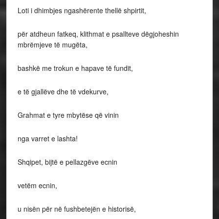
Loti i dhimbjes ngashërente thellë shpirtit,
për atdheun fatkeq, klithmat e psallteve dëgjoheshin
mbrëmjeve të mugëta,
bashkë me trokun e hapave të fundit,
e të gjallëve dhe të vdekurve,
Grahmat e tyre mbytëse që vinin
nga varret e lashta!
Shqipet, bijtë e pellazgëve ecnin
vetëm ecnin,
u nisën për në fushbetejën e historisë,