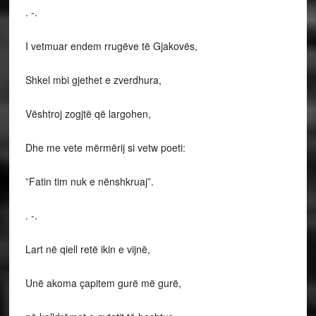
. -.
I vetmuar endem rrugëve të Gjakovës,
Shkel mbi gjethet e zverdhura,
Vështroj zogjtë që largohen,
Dhe me vete mërmërij si vetw poeti:
”Fatin tim nuk e nënshkruaj”.
. -.
Lart në qiell retë ikin e vijnë,
Unë akoma çapitem gurë më gurë,