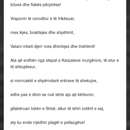
lotues dhe flakës përpirëse!
Vraponin të coroditur e të frikësuar,
mes ikjes, braktisjes dhe shpëtimit,
Vatani mbeti djerr mes dhimbjes dhe trishtimit!
Ata që erdhën nga stepat e Karpateve murgërore, të etur e
të shkujdesur,
si morrcakët e shpërndarë erërave të shekujve,
edhe pse e dinin se nuk ishte ajo që kërkonin,
gllabëruan tokën e Ilirisë, sikur të ishin zotërit e saj,
aty ku ende rrjedhin plagët e pellazgëve!