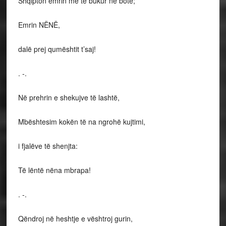
Shqipton emrin më të bukur në botë;
Emrin NËNË,
dalë prej qumështit t’saj!
. -.
Në prehrin e shekujve të lashtë,
Mbështesim kokën të na ngrohë kujtimi,
i fjalëve të shenjta:
Të lëntë nëna mbrapa!
. -.
Qëndroj në heshtje e vështroj gurin,