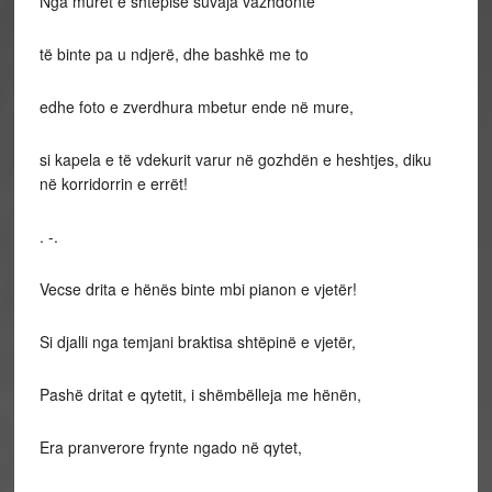
Nga muret e shtëpisë suvaja vazhdonte
të binte pa u ndjerë, dhe bashkë me to
edhe foto e zverdhura mbetur ende në mure,
si kapela e të vdekurit varur në gozhdën e heshtjes, diku
në korridorrin e errët!
. -.
Vecse drita e hënës binte mbi pianon e vjetër!
Si djalli nga temjani braktisa shtëpinë e vjetër,
Pashë dritat e qytetit, i shëmbëlleja me hënën,
Era pranverore frynte ngado në qytet,