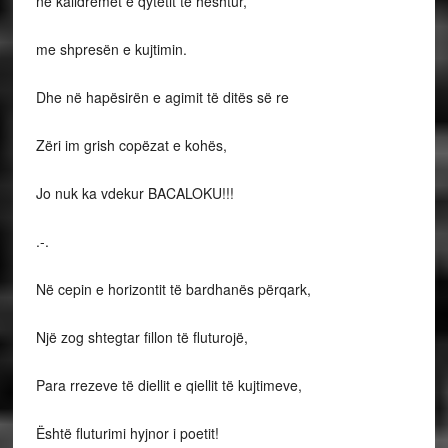
në kalldrëmet e qytetit të heshtur,
me shpresën e kujtimin.
Dhe në hapësirën e agimit të ditës së re
Zëri im grish copëzat e kohës,
Jo nuk ka vdekur BACALOKU!!!
.-.
Në cepin e horizontit të bardhanës përqark,
Një zog shtegtar fillon të fluturojë,
Para rrezeve të diellit e qiellit të kujtimeve,
Është fluturimi hyjnor i poetit!