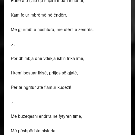
Edhe ato fjalë që shpirti mban fshehur,
Kam folur mbrëmë në ëndërr,
Me gjurmët e heshtura, me etërit e zemrës.
.-.
Por dhimbja dhe vdekja ishin frika ime,
I kemi besuar lirisë, pritjes së gjatë,
Për të ngritur atë flamur kuqezi!
.-.
Më buzëqeshi ëndrra në fytyrën time,
Më pëshpëriste historia;