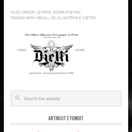
FILED UNDER:
LETERSI
,
SOFRA POETIKE
TAGGED WITH:
MEHILL VELAJ
,
SHTËPIA E VJETËR
ARTIKUJT E FUNDIT