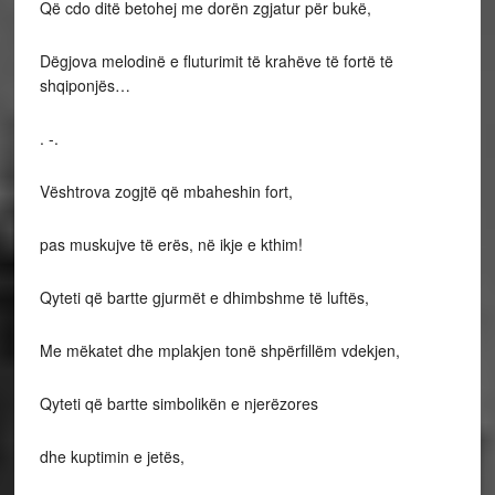
Që cdo ditë betohej me dorën zgjatur për bukë,
Dëgjova melodinë e fluturimit të krahëve të fortë të
shqiponjës…
. -.
Vështrova zogjtë që mbaheshin fort,
pas muskujve të erës, në ikje e kthim!
Qyteti që bartte gjurmët e dhimbshme të luftës,
Me mëkatet dhe mplakjen tonë shpërfillëm vdekjen,
Qyteti që bartte simbolikën e njerëzores
dhe kuptimin e jetës,