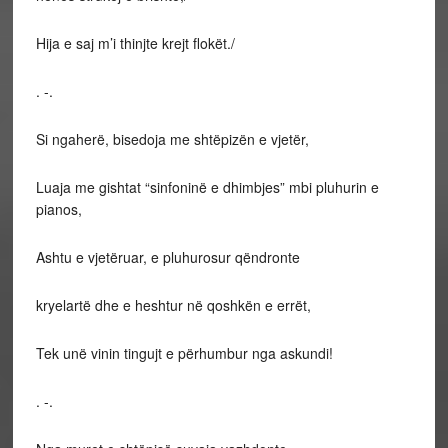
Hija e saj m’i thinjte krejt flokët./
. -.
Si ngaherë, bisedoja me shtëpizën e vjetër,
Luaja me gishtat “sinfoninë e dhimbjes” mbi pluhurin e
pianos,
Ashtu e vjetëruar, e pluhurosur qëndronte
kryelartë dhe e heshtur në qoshkën e errët,
Tek unë vinin tingujt e përhumbur nga askundi!
. -.