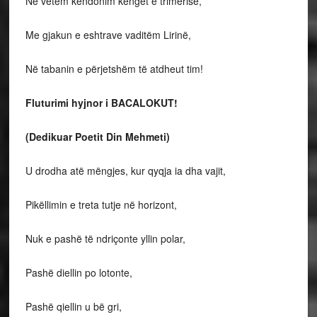
Ne vetëm këndonim këngët e trimërisë,
Me gjakun e eshtrave vaditëm Lirinë,
Në tabanin e përjetshëm të atdheut tim!
Fluturimi hyjnor i BACALOKUT!
(Dedikuar Poetit Din Mehmeti)
U drodha atë mëngjes, kur qyqja ia dha vajit,
Pikëllimin e treta tutje në horizont,
Nuk e pashë të ndriçonte yllin polar,
Pashë diellin po lotonte,
Pashë qiellin u bë gri,