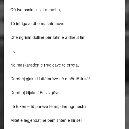
Që tymosnin llullat e trasha,
Të intrigave dhe mashtrimeve,
Dhe ngrinin dollinë për fatin e atdheut tim!
. -.
Në maskaradën e rrugicave të errëta,
Derdhej gjaku i luftëtarëve në emër të lirisë!
Derdhej Gjaku i Pellazgëve
në tokën e të parëve të mi, dhe ngriheshin
Mitet e legjendat në pemishten e Ilirisë!