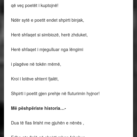
që veç poetët i kuptojnë!
Ndër sytë e poetit endet shpirti binjak,
Herë shfaqet si simbiozë, herë zhduket,
Herë shfaqet i mjegulluar nga lëngimi
i plagëve në tokën mëmë,
Kroi i lotëve shterri fjalët,
Shpirti i poetit gjen prehje në fluturimin hyjnor!
Më pëshpëriste historia…-
Dua të flas lirisht me gjuhën e nënës ,