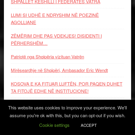
SHPALLET KËSHILLI I FEDERATËS VATRA
LUMI SI UDHË E NDRYSHIM NË POEZINË
AGOLLIANE
ZËMËRIM DHE PAS VDEKJES! DISIDENTI I
PËRHERSHËM…
Patriotë nga Shqipëria vizituan Vatrën
Mirëseardhje në Shqipëri, Ambasador Eric Wendt
KOSOVA E KA FITUAR LUFTËN, POR PAQEN DUHET
TA FITOJË EDHE NË INSTITUCIONE!
Scanderbeg, mburoja e Arbërisë dhe gjeniu ushtarak në
This website uses cookies to improve your experience. We'll
faqet e Giovanni Carlo Saraceni-t
assume you're ok with this, but you can opt-out if you wish.
Cookie settings
Republika mbi interesat politike: sovraniteti i qytetarëve,
ACCEPT
kushtetutshmëria dhe përgjegjësia shtetërore