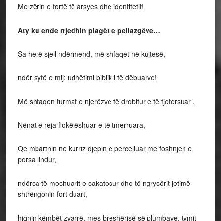
Me zërin e fortë të arsyes dhe identitetit!
Aty ku ende rrjedhin plagët e pellazgëve…
Sa herë sjell ndërmend, më shfaqet në kujtesë,
ndër sytë e mij; udhëtimi biblik i të dëbuarve!
Më shfaqen turmat e njerëzve të drobitur e të tjetersuar ,
Nënat e reja flokëlëshuar e të tmerruara,
Që mbartnin në kurriz djepin e përcëlluar me foshnjën e
porsa lindur,
ndërsa të moshuarit e sakatosur dhe të ngrysërit jetimë
shtrëngonin fort duart,
hiqnin këmbët zvarrë, mes breshërisë së plumbave, tymit