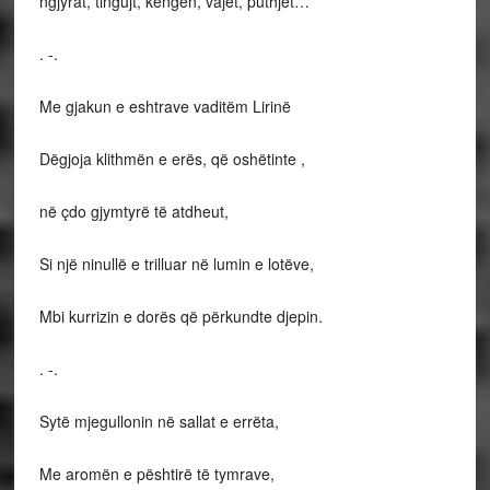
ngjyrat, tingujt, këngën, vajet, puthjet…
. -.
Me gjakun e eshtrave vaditëm Lirinë
Dëgjoja klithmën e erës, që oshëtinte ,
në çdo gjymtyrë të atdheut,
Si një ninullë e trilluar në lumin e lotëve,
Mbi kurrizin e dorës që përkundte djepin.
. -.
Sytë mjegullonin në sallat e errëta,
Me aromën e pështirë të tymrave,