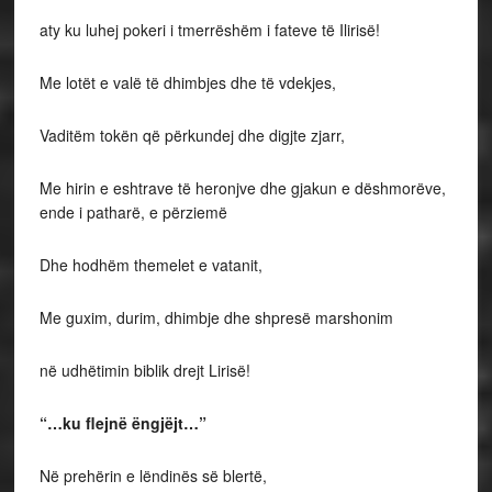
aty ku luhej pokeri i tmerrëshëm i fateve të Ilirisë!
Me lotët e valë të dhimbjes dhe të vdekjes,
Vaditëm tokën që përkundej dhe digjte zjarr,
Me hirin e eshtrave të heronjve dhe gjakun e dëshmorëve,
ende i patharë, e përziemë
Dhe hodhëm themelet e vatanit,
Me guxim, durim, dhimbje dhe shpresë marshonim
në udhëtimin biblik drejt Lirisë!
“…ku flejnë ëngjëjt…”
Në prehërin e lëndinës së blertë,