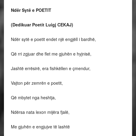
Ndër Sytë e POETIT
(Dedikuar Poetit Luigj CEKAJ)
Ndër sytë e poetit endet një engjëll i bardhë,
Që rri zgjuar dhe flet me gjuhën e hyjnisë,
Jashtë errësirë, era fishkëllen e çmendur,
Vajton për zemrën e poetit,
Që mbytet nga heshtja,
Ndërsa nata lexon mijëra fjalë,
Me gjuhën e engjujve të lashtë