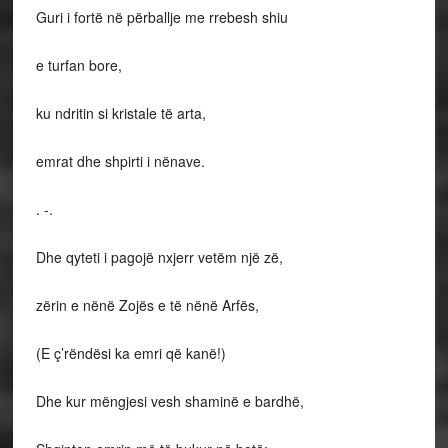
Guri i fortë në përballje me rrebesh shiu
e turfan bore,
ku ndritin si kristale të arta,
emrat dhe shpirti i nënave.
. -.
Dhe qyteti i pagojë nxjerr vetëm një zë,
zërin e nënë Zojës e të nënë Arfës,
(E ç’rëndësi ka emri që kanë!)
Dhe kur mëngjesi vesh shaminë e bardhë,