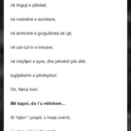
në tingujt e çiftelisë,
në melodinë e sonetave,
në sinfoninë e gurgullimës së ujit,
në caf-cuf-in e trenave,
në mbylljen e syve, dhe përsërit çdo ditë,
togfjalëshin e përshpirtur:
Oh, Nëna Ime!
Më kapni, do t’u rrëfehem…
Si “fajtor” i prapë, u hoqa zvarrë,