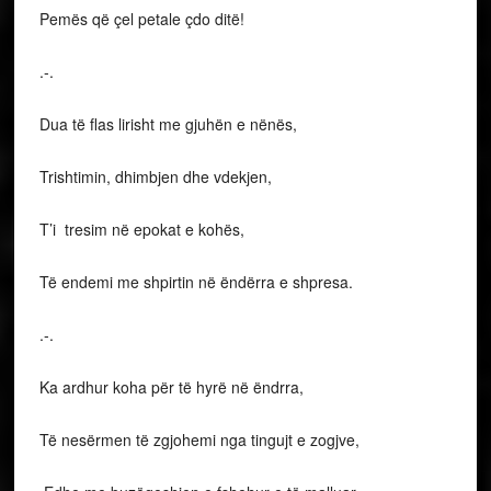
Pemës që çel petale çdo ditë!
.-.
Dua të flas lirisht me gjuhën e nënës,
Trishtimin, dhimbjen dhe vdekjen,
T’i tresim në epokat e kohës,
Të endemi me shpirtin në ëndërra e shpresa.
.-.
Ka ardhur koha për të hyrë në ëndrra,
Të nesërmen të zgjohemi nga tingujt e zogjve,