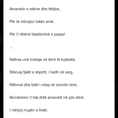
Amanetin e etërve dhe tëbijve,
Për të mbrojtur tokën amë,
Për t’i dhënë blasfeminë e paqes!
.-.
Ndërsa unë trokisja në derë të kujtesës,
Shkruaj fjalët e shpirtit, i hedh në varg,
Klithmat dhe lotët i mbaj në zemrën time,
Mundohem t’i bëj dritë amanetit në çdo stinë,
I ndriçoj rrugën e lirisë;