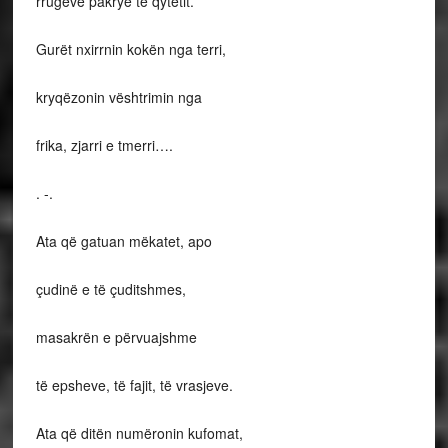
rrugëve pakrye të qytetit.
Gurët nxirrnin kokën nga terri,
kryqëzonin vështrimin nga
frika, zjarri e tmerri….
. -.
Ata që gatuan mëkatet, apo
çudinë e të çuditshmes,
masakrën e përvuajshme
të epsheve, të fajit, të vrasjeve.
Ata që ditën numëronin kufomat,