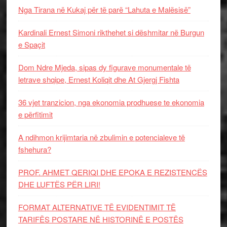
Nga Tirana në Kukaj për të parë “Lahuta e Malësisë”
Kardinali Ernest Simoni rikthehet si dëshmitar në Burgun
e Spaçit
Dom Ndre Mjeda, sipas dy figurave monumentale të
letrave shqipe, Ernest Koliqit dhe At Gjergj Fishta
36 vjet tranzicion, nga ekonomia prodhuese te ekonomia
e përfitimit
A ndihmon krijimtaria në zbulimin e potencialeve të
fshehura?
PROF. AHMET QERIQI DHE EPOKA E REZISTENCЁS
DHE LUFTЁS PЁR LIRI!
FORMAT ALTERNATIVE TË EVIDENTIMIT TË
TARIFËS POSTARE NË HISTORINË E POSTËS