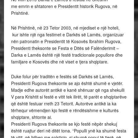
me emrin e shtatoren e Presidentit historik Rugova, në
Prishtinë.
Në Prishtinë, në 23 Tetor 2003, në mjediset e një hoteli,
kur ishte një nga festimet e Darkës së Lamës, organizuar
nën patronatin e Presidentit të Kosovës Ibrahim Rugova,
Presidenti theksonte se Festa e Ditës së Falënderimit –
Darka e Lamës është një festë tradicionale popullore dhe
familjare e Kosovës dhe në viset e tjera shqiptare.
Duke folur për traditën e festës së Darkës së Lamës,
Presidenti Rugova theksonte se ajo është shumë e vjetër.
Madje edhe autorët antikë e kanë shënuar që nga shekulli
V para Krishtit si festë e vitit tek ilirët, të parët e shqiptarëve
që është festuar rreth 23 Tetorit. Autorëve antikë ia ka
tërhequr vëmendjen kjo festë e rëndësishme e kulturës
shqiptare, shtonte ai.
Presidenti Rugova theksonte se kjo festë nëpër shekuj
është ruajtur deri në ditët tona. “Populli ynë ka shumë festa
të vitit, që lidhen me solsticin, si shumë popuj të tjerë, që