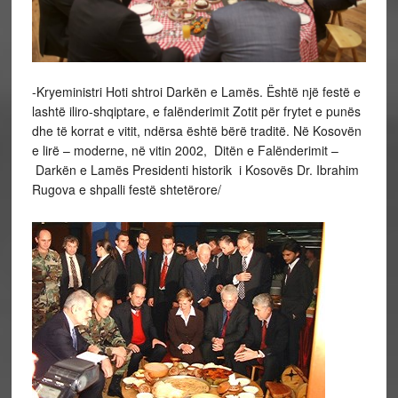
-Kryeministri Hoti shtroi Darkën e Lamës. Është një festë e
lashtë iliro-shqiptare, e falënderimit Zotit për frytet e punës
dhe të korrat e vitit, ndërsa është bërë traditë. Në Kosovën
e lirë – moderne, në vitin 2002, Ditën e Falënderimit –
Darkën e Lamës Presidenti historik i Kosovës Dr. Ibrahim
Rugova e shpalli festë shtetërore/