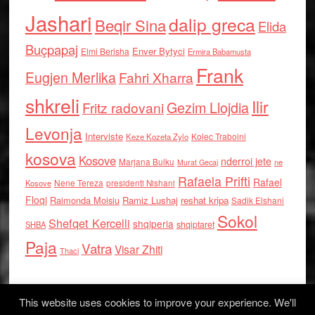
Jashari
dalip greca
Beqir Sina
Elida
Buçpapaj
Enver Bytyci
Elmi Berisha
Ermira Babamusta
Frank
Eugjen Merlika
Fahri Xharra
shkreli
Ilir
Gezim Llojdia
Fritz radovani
Levonja
Interviste
Kolec Traboini
Keze Kozeta Zylo
kosova
Kosove
nderroi jete
Marjana Bulku
ne
Murat Gecaj
Rafaela Prifti
Rafael
Nene Tereza
Kosove
presidenti Nishani
Floqi
Raimonda Moisiu
Ramiz Lushaj
reshat kripa
Sadik Elshani
Sokol
Shefqet Kercelli
shqiperia
shqiptaret
SHBA
Paja
Vatra
Visar Zhiti
Thaci
This website uses cookies to improve your experience. We'll