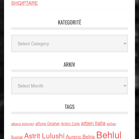
SHQIPTARE
KATEGORITË
Kategoritë
ARKIV
Arkiv
TAGS
arben llalla
alfons Grishaj
Anton Cefa
asllan
albano kolonjari
Behlul
Astrit Lulushi
Aurenc Bebja
Bushati