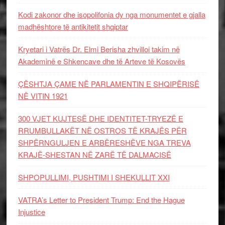
Kodi zakonor dhe isopolifonia dy nga monumentet e gjalla
madhështore të antikitetit shqiptar
Kryetari i Vatrës Dr. Elmi Berisha zhvilloi takim në
Akademinë e Shkencave dhe të Arteve të Kosovës
ÇËSHTJA ÇAME NË PARLAMENTIN E SHQIPËRISË
NË VITIN 1921
300 VJET KUJTESË DHE IDENTITET-TRYEZË E
RRUMBULLAKËT NË OSTROS TË KRAJËS PËR
SHPËRNGULJEN E ARBËRESHËVE NGA TREVA
KRAJË-SHESTAN NË ZARË TË DALMACISË
SHPOPULLIMI, PUSHTIMI I SHEKULLIT XXI
VATRA’s Letter to President Trump: End the Hague
Injustice