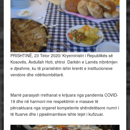
PRISHTINË, 23 Tetor 2020/ Kryeministri i Republikës së
Kosovës, Avdullah Hoti, shtroi Darkën e Lamës mbrëmjen
e djeshme, ku të pranishëm ishin krerët e institucioneve
vendore dhe ndërkombëtarë.
Marrë parasysh rrethanat e krijuara nga pandemia COVID-
19 dhe në harmoni me respektimin e masave të
përcaktuara nga organet kompetente shëndetësore numri i
të ftuarve dhe i pjesëmarrësve ishte tejet i kufizuar.