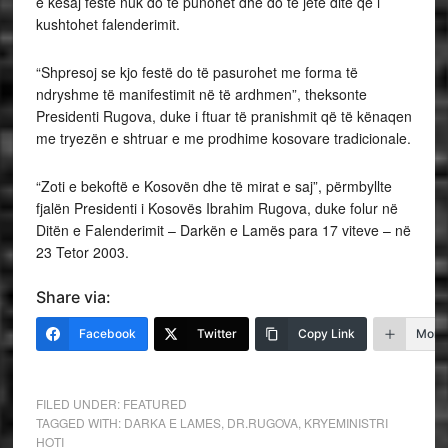
e kësaj feste nuk do të punohet dhe do të jetë ditë që i
kushtohet falenderimit.
“Shpresoj se kjo festë do të pasurohet me forma të
ndryshme të manifestimit në të ardhmen”, theksonte
Presidenti Rugova, duke i ftuar të pranishmit që të kënaqen
me tryezën e shtruar e me prodhime kosovare tradicionale.
“Zoti e bekoftë e Kosovën dhe të mirat e saj”, përmbyllte
fjalën Presidenti i Kosovës Ibrahim Rugova, duke folur në
Ditën e Falenderimit – Darkën e Lamës para 17 viteve – në
23 Tetor 2003.
Share via:
Facebook
Twitter
Copy Link
More
FILED UNDER:
FEATURED
TAGGED WITH:
DARKA E LAMES
,
DR.RUGOVA
,
KRYEMINISTRI
HOTI