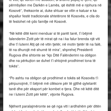
përmbyllen me Darkën e Lamës, që është më e njohura në
Kosovë”, theksonte ai, duke shtuar se vitin e kaluar e ka
shpallur festë tradicionale shtetërore të Kosovës, e cila do
të festohet në çdo familje në Kosovë.
“Në këtë ditë kemi menduar si të parët tanë, t’i bëjmë
falenderim Zotit për të mirat që na i ka falur brenda një viti
dhe t’i lutemi Atij që në vitin tjetër, në motin tjetër të na falë,
të na dhurojë më shumë të mira”, shprehej Presidenti
Rugova dhe shtonte se “kjo Ditë Falënderimi na obligon
dhe na përkujton se duhet t’i shtojmë prodhimet tona të
tokës”.
“Po ashtu na obligon që prodhimet e tokës së Kosovës t’i
përpunojmë, t’i bëjmë më cilësore për të gjithë qytetarët
tanë dhe për eksport për kombet e tjera. Dhe në këtë ditë
ne i lutemi Zotit për këtë”, vijonte Rugova.
Njëherit paralajmëronte se që nga viti i ardhshëm për ditën