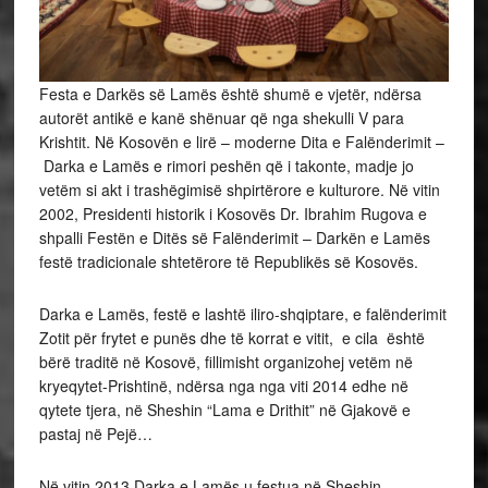
Festa e Darkës së Lamës është shumë e vjetër, ndërsa
autorët antikë e kanë shënuar që nga shekulli V para
Krishtit. Në Kosovën e lirë – moderne Dita e Falënderimit –
Darka e Lamës e rimori peshën që i takonte, madje jo
vetëm si akt i trashëgimisë shpirtërore e kulturore. Në vitin
2002, Presidenti historik i Kosovës Dr. Ibrahim Rugova e
shpalli Festën e Ditës së Falënderimit – Darkën e Lamës
festë tradicionale shtetërore të Republikës së Kosovës.
Darka e Lamës, festë e lashtë iliro-shqiptare, e falënderimit
Zotit për frytet e punës dhe të korrat e vitit, e cila është
bërë traditë në Kosovë, fillimisht organizohej vetëm në
kryeqytet-Prishtinë, ndërsa nga nga viti 2014 edhe në
qytete tjera, në Sheshin “Lama e Drithit” në Gjakovë e
pastaj në Pejë…
Në vitin 2013 Darka e Lamës u festua në Sheshin