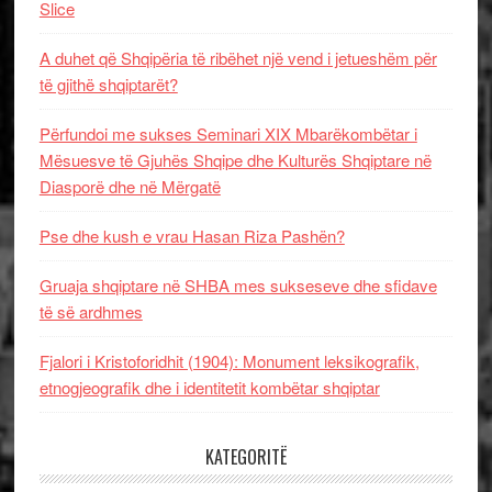
Slice
A duhet që Shqipëria të ribëhet një vend i jetueshëm për
të gjithë shqiptarët?
Përfundoi me sukses Seminari XIX Mbarëkombëtar i
Mësuesve të Gjuhës Shqipe dhe Kulturës Shqiptare në
Diasporë dhe në Mërgatë
Pse dhe kush e vrau Hasan Riza Pashën?
Gruaja shqiptare në SHBA mes sukseseve dhe sfidave
të së ardhmes
Fjalori i Kristoforidhit (1904): Monument leksikografik,
etnogjeografik dhe i identitetit kombëtar shqiptar
KATEGORITË