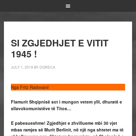
SI ZGJEDHJET E VITIT
1945 !
JULY 1, 2019
BY
DGRECA
Nga Fritz Radovani/
Flamurit Shqipnisë sot i mungon vetem ylli, dhuratë e
sllavokomunistëve të Titos…
E pabesueshme! Zgjedhjet e zhvillueme mbi 30 vjet
mbas ramjes së Murit Berlinit, në një nga shtetet ma të