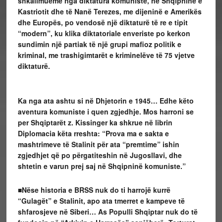
shkallmueme nga diktatura komuniste, në Shqipninë e
Kastriotit dhe të Nanë Terezes, me dijeninë e Amerikës
dhe Europës, po vendosë një diktaturë të re e tipit
“modern”, ku klika diktatoriale enveriste po kerkon
sundimin një partiak të një grupi mafioz politik e
kriminal, me trashigimtarët e kriminelëve të 75 vjetve
diktaturë.
Ka nga ata ashtu si në Dhjetorin e 1945… Edhe këto
aventura komuniste i quen zgjedhje. Mos harroni se
per Shqiptarët z. Kissinger ka shkrue në librin
Diplomacia këta rreshta: “Prova ma e sakta e
mashtrimeve të Stalinit për ata “premtime” ishin
zgjedhjet që po përgatiteshin në Jugosllavi, dhe
shtetin e varun prej saj në Shqipninë komuniste.”
■Nëse historia e BRSS nuk do ti harrojë kurrë
“Gulagët” e Stalinit, apo ata tmerret e kampeve të
shfarosjeve në Siberi… As Populli Shqiptar nuk do të