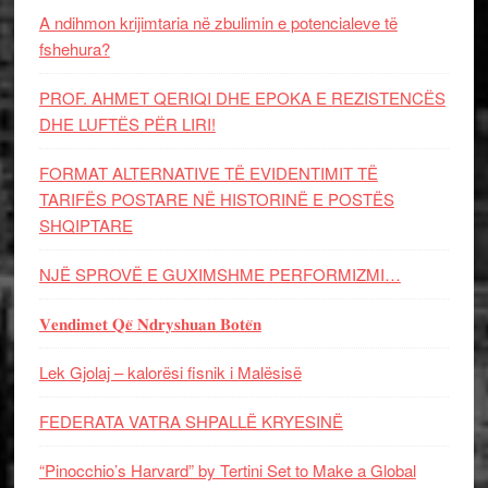
A ndihmon krijimtaria në zbulimin e potencialeve të
fshehura?
PROF. AHMET QERIQI DHE EPOKA E REZISTENCЁS
DHE LUFTЁS PЁR LIRI!
FORMAT ALTERNATIVE TË EVIDENTIMIT TË
TARIFËS POSTARE NË HISTORINË E POSTËS
SHQIPTARE
NJË SPROVË E GUXIMSHME PERFORMIZMI…
𝐕𝐞𝐧𝐝𝐢𝐦𝐞𝐭 𝐐𝐞̈ 𝐍𝐝𝐫𝐲𝐬𝐡𝐮𝐚𝐧 𝐁𝐨𝐭𝐞̈𝐧
Lek Gjolaj – kalorësi fisnik i Malësisë
FEDERATA VATRA SHPALLË KRYESINË
“Pinocchio’s Harvard” by Tertini Set to Make a Global