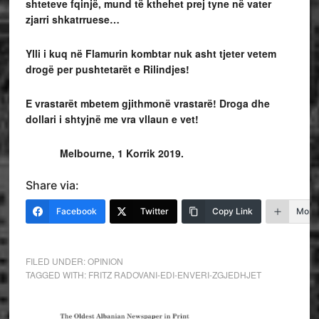
shteteve fqinjë, mund të kthehet prej tyne në vater
zjarri shkatrruese…
Ylli i kuq në Flamurin kombtar nuk asht tjeter vetem
drogë per pushtetarët e Rilindjes!
E vrastarët mbetem gjithmonë vrastarë! Droga dhe
dollari i shtyjnë me vra vllaun e vet!
Melbourne, 1 Korrik 2019.
Share via:
Facebook
Twitter
Copy Link
More
FILED UNDER:
OPINION
TAGGED WITH:
FRITZ RADOVANI-EDI-ENVERI-ZGJEDHJET