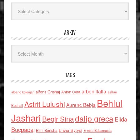
Kategoritë
ARKIV
Arkiv
TAGS
arben llalla
alfons Grishaj
Anton Cefa
asllan
albano kolonjari
Behlul
Astrit Lulushi
Aurenc Bebja
Bushati
Jashari
dalip greca
Beqir Sina
Elida
Buçpapaj
Enver Bytyci
Elmi Berisha
Ermira Babamusta