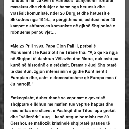
fundosin në “Arkivin e Harresës” asnjëherë: Torturat,
masakrat dhe zhdukjet e bame nga hetuesit dhe
vrasësit komunistë, nder 26 Burgjet dhe hetuesit e
Shkodres nga 1944.., e përgjithmonë, ashtusi nder 40
kampet e shfarosjes komuniste në gjithë Shqipninë e
robnueme per 50 vjet…
■Me 25 Prill 1993, Papa Gjon Pali II, perballë
Monumentit të Kastriotit në Tiranë tha: “Ajo që ka ngja
në Shqipni të dashtun Vëllazën dhe Motra, nuk asht pa
kurrë në historinë e njerëzimit. Drama e Juej Shqiptarë
të dashtun, zgjon interesimin e gjithë Kontinentit
Europian dhe, asht e domosdoshme që Europa mos t’
Ju harrojë.”
Fatkeqsisht, duhet thanë se veprimet e qeverisë
shqiptare e lidhun me mafien tue veprue haptas dhe
mësheftas me sllavet e Pashiqit dhe Titos, apo grekët
dhe “vëllezërit” turq… kanë tregue botnisht me 30
Qershor, se mafiozët kriminelë shqiptarë pasues të