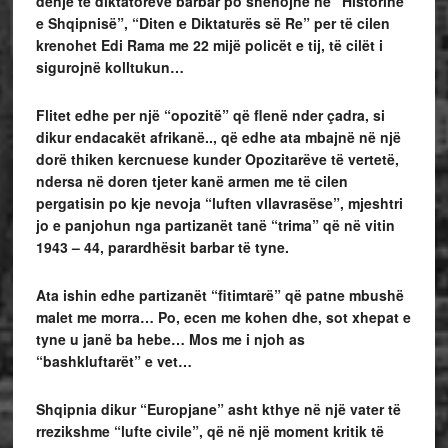
denjë të diktatorëve barbar po shenojnë në “Historinë
e Shqipnisë”, “Diten e Diktaturës së Re” per të cilen
krenohet Edi Rama me 22 mijë policët e tij, të cilët i
sigurojnë kolltukun…
Flitet edhe per një “opozitë” që flenë nder çadra, si
dikur endacakët afrikanë.., që edhe ata mbajnë në një
dorë thiken kercnuese kunder Opozitarëve të vertetë,
ndersa në doren tjeter kanë armen me të cilen
pergatisin po kje nevoja “luften vllavrasëse”, mjeshtri
jo e panjohun nga partizanët tanë “trima” që në vitin
1943 – 44, parardhësit barbar të tyne.
Ata ishin edhe partizanët “fitimtarë” që patne mbushë
malet me morra… Po, ecen me kohen dhe, sot xhepat e
tyne u janë ba hebe… Mos me i njoh as
“bashkluftarët” e vet…
Shqipnia dikur “Europjane” asht kthye në një vater të
rrezikshme “lufte civile”, që në një moment kritik të