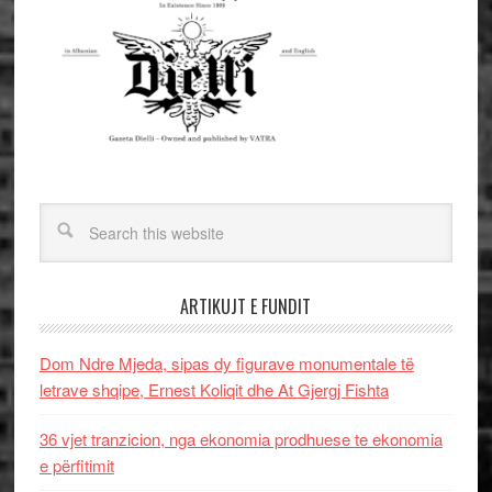
ARTIKUJT E FUNDIT
Dom Ndre Mjeda, sipas dy figurave monumentale të
letrave shqipe, Ernest Koliqit dhe At Gjergj Fishta
36 vjet tranzicion, nga ekonomia prodhuese te ekonomia
e përfitimit