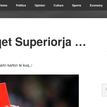
Home
Politics
Opinion
Culture
Sports
Economy
et Superiorja …
in karton te kuq../