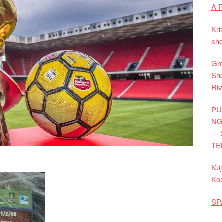
A 
Kri
shq
Gre
Shq
Riv
PU
NG
— 
TE
Kuj
Ko
SP