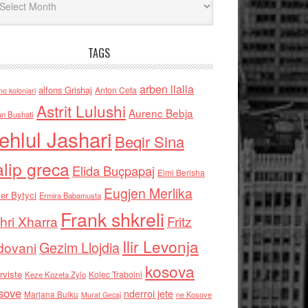
TAGS
arben llalla
alfons Grishaj
Anton Cefa
no kolonjari
Astrit Lulushi
Aurenc Bebja
an Bushati
ehlul Jashari
Beqir Sina
alip greca
Elida Buçpapaj
Elmi Berisha
Eugjen Merlika
er Bytyci
Ermira Babamusta
Frank shkreli
hri Xharra
Fritz
Ilir Levonja
Gezim Llojdia
dovani
kosova
rviste
Kolec Traboini
Keze Kozeta Zylo
sove
nderroi jete
Marjana Bulku
ne Kosove
Murat Gecaj