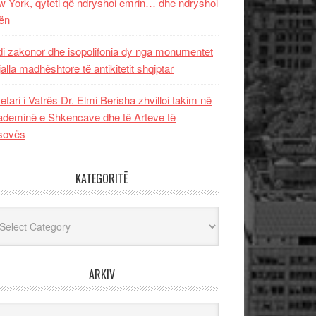
 York, qyteti që ndryshoi emrin… dhe ndryshoi
ën
i zakonor dhe isopolifonia dy nga monumentet
jalla madhështore të antikitetit shqiptar
etari i Vatrës Dr. Elmi Berisha zhvilloi takim në
deminë e Shkencave dhe të Arteve të
sovës
KATEGORITË
egoritë
ARKIV
iv