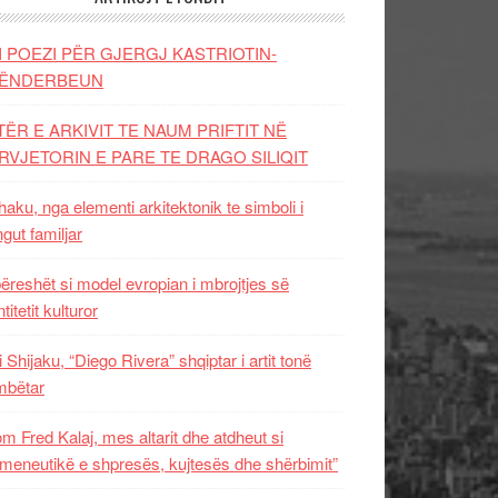
I POEZI PËR GJERGJ KASTRIOTIN-
ËNDERBEUN
TËR E ARKIVIT TE NAUM PRIFTIT NË
RVJETORIN E PARE TE DRAGO SILIQIT
aku, nga elementi arkitektonik te simboli i
ngut familjar
ëreshët si model evropian i mbrojtjes së
titetit kulturor
i Shijaku, “Diego Rivera” shqiptar i artit tonë
mbëtar
m Fred Kalaj, mes altarit dhe atdheut si
meneutikë e shpresës, kujtesës dhe shërbimit”