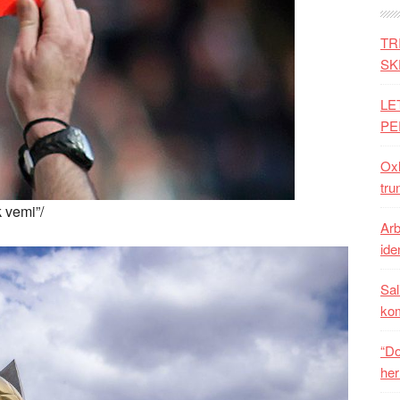
TR
SK
LE
PE
Oxh
tru
 vemi”/
Arb
iden
Sal
ko
“Do
her