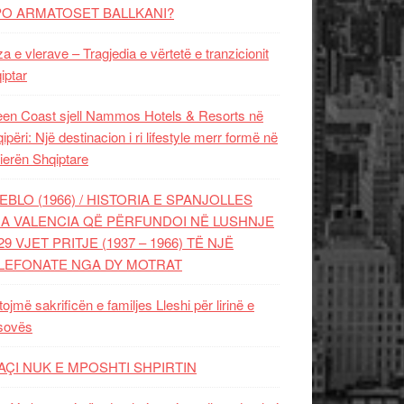
PO ARMATOSET BALLKANI?
za e vlerave – Tragjedia e vërtetë e tranzicionit
iptar
en Coast sjell Nammos Hotels & Resorts në
ipëri: Një destinacion i ri lifestyle merr formë në
ierën Shqiptare
EBLO (1966) / HISTORIA E SPANJOLLES
A VALENCIA QË PËRFUNDOI NË LUSHNJE
29 VJET PRITJE (1937 – 1966) TË NJË
LEFONATE NGA DY MOTRAT
tojmë sakrificën e familjes Lleshi për lirinë e
sovës
AÇI NUK E MPOSHTI SHPIRTIN