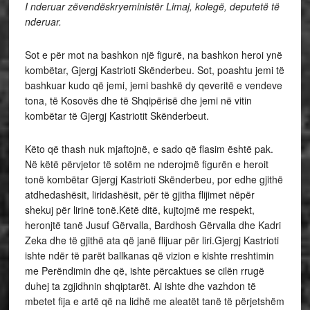
I nderuar zëvendëskryeministër Limaj, kolegë, deputetë të
nderuar.
Sot e për mot na bashkon një figurë, na bashkon heroi ynë
kombëtar, Gjergj Kastrioti Skënderbeu. Sot, poashtu jemi të
bashkuar kudo që jemi, jemi bashkë dy qeveritë e vendeve
tona, të Kosovës dhe të Shqipërisë dhe jemi në vitin
kombëtar të Gjergj Kastriotit Skënderbeut.
Këto që thash nuk mjaftojnë, e sado që flasim është pak.
Në këtë përvjetor të sotëm ne nderojmë figurën e heroit
tonë kombëtar Gjergj Kastrioti Skënderbeu, por edhe gjithë
atdhedashësit, liridashësit, për të gjitha flijimet nëpër
shekuj për lirinë tonë.Këtë ditë, kujtojmë me respekt,
heronjtë tanë Jusuf Gërvalla, Bardhosh Gërvalla dhe Kadri
Zeka dhe të gjithë ata që janë flijuar për liri.Gjergj Kastrioti
ishte ndër të parët ballkanas që vizion e kishte rreshtimin
me Perëndimin dhe që, ishte përcaktues se cilën rrugë
duhej ta zgjidhnin shqiptarët. Ai ishte dhe vazhdon të
mbetet fija e artë që na lidhë me aleatët tanë të përjetshëm