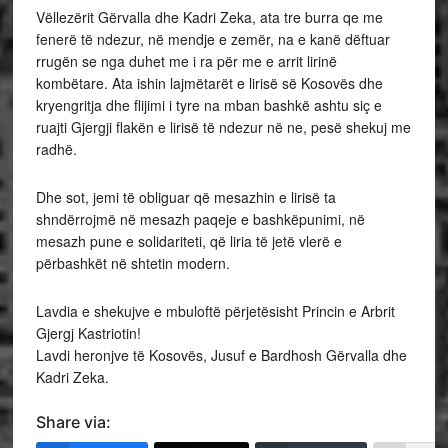
Vëllezërit Gërvalla dhe Kadri Zeka, ata tre burra qe me
fenerë të ndezur, në mendje e zemër, na e kanë dëftuar
rrugën se nga duhet me i ra për me e arrit lirinë
kombëtare. Ata ishin lajmëtarët e lirisë së Kosovës dhe
kryengritja dhe flijimi i tyre na mban bashkë ashtu siç e
ruajti Gjergji flakën e lirisë të ndezur në ne, pesë shekuj me
radhë.
Dhe sot, jemi të obliguar që mesazhin e lirisë ta
shndërrojmë në mesazh paqeje e bashkëpunimi, në
mesazh pune e solidariteti, që liria të jetë vlerë e
përbashkët në shtetin modern.
Lavdia e shekujve e mbuloftë përjetësisht Princin e Arbrit
Gjergj Kastriotin!
Lavdi heronjve të Kosovës, Jusuf e Bardhosh Gërvalla dhe
Kadri Zeka.
Share via: