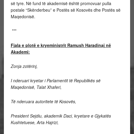
së tyre. Në fund të akademisë është promovuar pulla
postale “Skënderbeu” e Postës së Kosovës dhe Postës së
Maqedonisë.
***
Fjala e plotë e kryeministrit Ramush Haradinaj në
Akademi:
Zonja zotërinj,
I nderuari kryetar i Parlamentit të Republikës së
Maqedonisë, Talat Xhaferi,
Të nderuara autoritete të Kosovës,
President Sejdiu, akademik Daci, kryetare e Gjykatës
Kushtetuese, Arta Hajrizi,