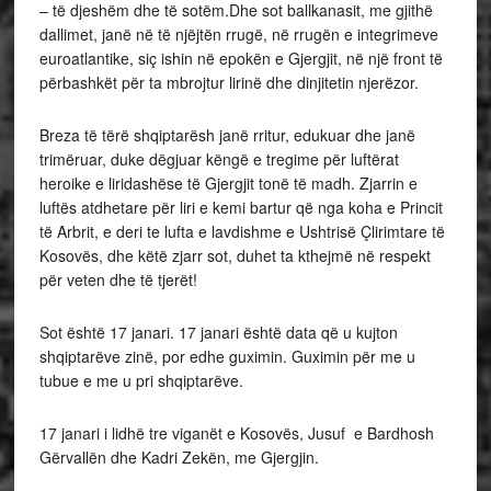
– të djeshëm dhe të sotëm.Dhe sot ballkanasit, me gjithë
dallimet, janë në të njëjtën rrugë, në rrugën e integrimeve
euroatlantike, siç ishin në epokën e Gjergjit, në një front të
përbashkët për ta mbrojtur lirinë dhe dinjitetin njerëzor.
Breza të tërë shqiptarësh janë rritur, edukuar dhe janë
trimëruar, duke dëgjuar këngë e tregime për luftërat
heroike e liridashëse të Gjergjit tonë të madh. Zjarrin e
luftës atdhetare për liri e kemi bartur që nga koha e Princit
të Arbrit, e deri te lufta e lavdishme e Ushtrisë Çlirimtare të
Kosovës, dhe këtë zjarr sot, duhet ta kthejmë në respekt
për veten dhe të tjerët!
Sot është 17 janari. 17 janari është data që u kujton
shqiptarëve zinë, por edhe guximin. Guximin për me u
tubue e me u pri shqiptarëve.
17 janari i lidhë tre viganët e Kosovës, Jusuf e Bardhosh
Gërvallën dhe Kadri Zekën, me Gjergjin.