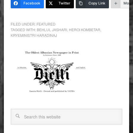
Facebook
Twitter
Copy Link
More
FILED UNDER:
FEATURED
TAGGED WITH:
BEHLUL JASHARI
,
HEROI KOMBETAR
,
KRYEMINISTRI HARADINAJ