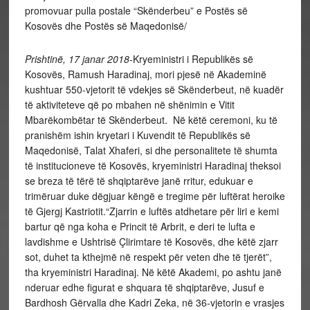
promovuar pulla postale “Skënderbeu” e Postës së
Kosovës dhe Postës së Maqedonisë/
Prishtinë, 17 janar 2018-
Kryeministri i Republikës së
Kosovës, Ramush Haradinaj, mori pjesë në Akademinë
kushtuar 550-vjetorit të vdekjes së Skënderbeut, në kuadër
të aktiviteteve që po mbahen në shënimin e Vitit
Mbarëkombëtar të Skënderbeut. Në këtë ceremoni, ku të
pranishëm ishin kryetari i Kuvendit të Republikës së
Maqedonisë, Talat Xhaferi, si dhe personalitete të shumta
të institucioneve të Kosovës, kryeministri Haradinaj theksoi
se breza të tërë të shqiptarëve janë rritur, edukuar e
trimëruar duke dëgjuar këngë e tregime për luftërat heroike
të Gjergj Kastriotit.“Zjarrin e luftës atdhetare për liri e kemi
bartur që nga koha e Princit të Arbrit, e deri te lufta e
lavdishme e Ushtrisë Çlirimtare të Kosovës, dhe këtë zjarr
sot, duhet ta kthejmë në respekt për veten dhe të tjerët”,
tha kryeministri Haradinaj. Në këtë Akademi, po ashtu janë
nderuar edhe figurat e shquara të shqiptarëve, Jusuf e
Bardhosh Gërvalla dhe Kadri Zeka, në 36-vjetorin e vrasjes