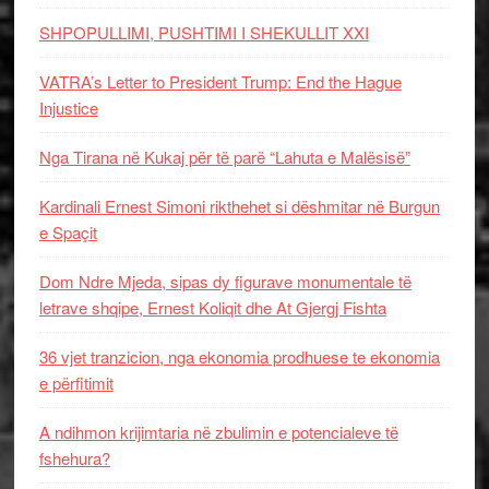
SHPOPULLIMI, PUSHTIMI I SHEKULLIT XXI
VATRA’s Letter to President Trump: End the Hague
Injustice
Nga Tirana në Kukaj për të parë “Lahuta e Malësisë”
Kardinali Ernest Simoni rikthehet si dëshmitar në Burgun
e Spaçit
Dom Ndre Mjeda, sipas dy figurave monumentale të
letrave shqipe, Ernest Koliqit dhe At Gjergj Fishta
36 vjet tranzicion, nga ekonomia prodhuese te ekonomia
e përfitimit
A ndihmon krijimtaria në zbulimin e potencialeve të
fshehura?