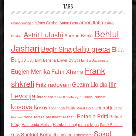
TAGS
arben llalla
alfons Grishaj
Anton Cefa
asllan
albano kolonjari
Behlul
Astrit Lulushi
Aurenc Bebja
Bushati
Jashari
dalip greca
Beqir Sina
Elida
Buçpapaj
Enver Bytyci
Elmi Berisha
Ermira Babamusta
Frank
Eugjen Merlika
Fahri Xharra
shkreli
Ilir
Gezim Llojdia
Fritz radovani
Levonja
Interviste
Kolec Traboini
Keze Kozeta Zylo
kosova
Kosove
nderroi jete
Marjana Bulku
ne
Murat Gecaj
Rafaela Prifti
Rafael
Nene Tereza
Kosove
presidenti Nishani
Floqi
Raimonda Moisiu
Ramiz Lushaj
reshat kripa
Sadik Elshani
Sokol
Shefqet Kercelli
shqiperia
shqiptaret
SHBA