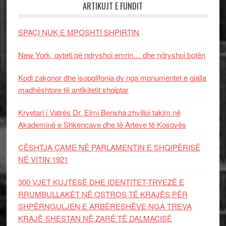
ARTIKUJT E FUNDIT
SPAÇI NUK E MPOSHTI SHPIRTIN
New York, qyteti që ndryshoi emrin… dhe ndryshoi botën
Kodi zakonor dhe isopolifonia dy nga monumentet e gjalla
madhështore të antikitetit shqiptar
Kryetari i Vatrës Dr. Elmi Berisha zhvilloi takim në
Akademinë e Shkencave dhe të Arteve të Kosovës
ÇËSHTJA ÇAME NË PARLAMENTIN E SHQIPËRISË
NË VITIN 1921
300 VJET KUJTESË DHE IDENTITET-TRYEZË E
RRUMBULLAKËT NË OSTROS TË KRAJËS PËR
SHPËRNGULJEN E ARBËRESHËVE NGA TREVA
KRAJË-SHESTAN NË ZARË TË DALMACISË