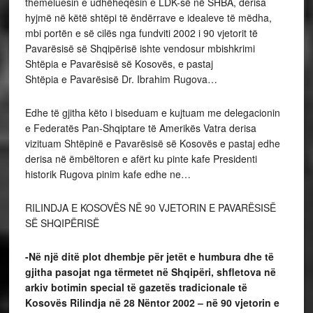
themeluesin e udhëheqësin e LDK-së në SHBA, derisa
hyjmë në këtë shtëpi të ëndërrave e idealeve të mëdha,
mbi portën e së cilës nga fundviti 2002 i 90 vjetorit të
Pavarësisë së Shqipërisë ishte vendosur mbishkrimi
Shtëpia e Pavarësisë së Kosovës, e pastaj
Shtëpia e Pavarësisë Dr. Ibrahim Rugova…
Edhe të gjitha këto i biseduam e kujtuam me delegacionin
e Federatës Pan-Shqiptare të Amerikës Vatra derisa
vizituam Shtëpinë e Pavarësisë së Kosovës e pastaj edhe
derisa në ëmbëltoren e afërt ku pinte kafe Presidenti
historik Rugova pinim kafe edhe ne…
RILINDJA E KOSOVËS NË 90 VJETORIN E PAVARËSISË
SË SHQIPËRISË
-Në një ditë plot dhembje për jetët e humbura dhe të
gjitha pasojat nga tërmetet në Shqipëri, shfletova në
arkiv botimin special të gazetës tradicionale të
Kosovës Rilindja në 28 Nëntor 2002 – në 90 vjetorin e