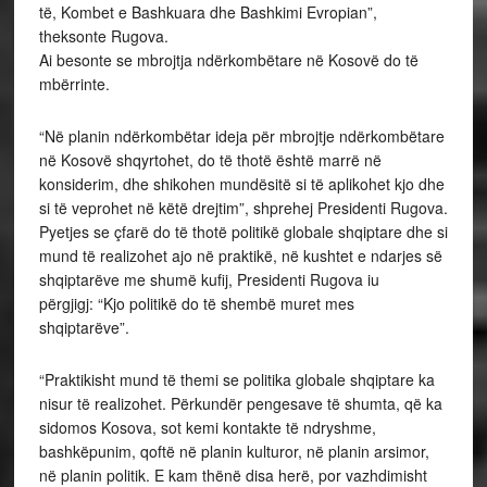
të, Kombet e Bashkuara dhe Bashkimi Evropian”,
theksonte Rugova.
Ai besonte se mbrojtja ndërkombëtare në Kosovë do të
mbërrinte.
“Në planin ndërkombëtar ideja për mbrojtje ndërkombëtare
në Kosovë shqyrtohet, do të thotë është marrë në
konsiderim, dhe shikohen mundësitë si të aplikohet kjo dhe
si të veprohet në këtë drejtim”, shprehej Presidenti Rugova.
Pyetjes se çfarë do të thotë politikë globale shqiptare dhe si
mund të realizohet ajo në praktikë, në kushtet e ndarjes së
shqiptarëve me shumë kufij, Presidenti Rugova iu
përgjigj: “Kjo politikë do të shembë muret mes
shqiptarëve”.
“Praktikisht mund të themi se politika globale shqiptare ka
nisur të realizohet. Përkundër pengesave të shumta, që ka
sidomos Kosova, sot kemi kontakte të ndryshme,
bashkëpunim, qoftë në planin kulturor, në planin arsimor,
në planin politik. E kam thënë disa herë, por vazhdimisht