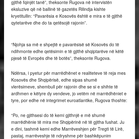
gjithë fqinjët tanë”, theksonte Rugova në intervistën
eksluzive që në ballinë të gazetës Rilindja kishte
kryetitullin: “Pavarësia e Kosovës është e mira e të gjithë
qytetarëve dhe do ta qetësojë rajonin”.
“Njohja sa më e shpejtë e pavarësisë së Kosovës do të
ndihmonte edhe qetësimin e të gjithë shqiptarëve në këtë
pjesë të Evropës dhe të botës”, theksonte Rugova.
Ndërsa, i pyetur për marrëdhënet e realiteteve të reja mes
Kosovës dhe Shqipërisë, edhe sipas shumë
vlerësimeve, shembull për rajonin dhe se si e shihte të
ardhmen e këtyre dy vendeve, jo vetëm në marrëdhëniet e
tyre, por edhe në integrimet euroatlantike, Rugova thoshte:
“Po, ne gjithsesi do të kemi gjithnjë e më shumë
marrëdhënie të mira me Shqipërinë në të gjitha fushat. Ju
e dini, tashmë kemi edhe Marrëveshjen për Tregti të Lirë,
pastaj, marrëveshje të ndryshme për bashkëpunim