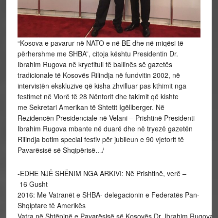
“Kosova e pavarur në NATO e në BE dhe në miqësi të
përhershme me SHBA”, citoja kështu Presidentin Dr.
Ibrahim Rugova në kryetitull të ballinës së gazetës
tradicionale të Kosovës Rilindja në fundvitin 2002, në
intervistën ekskluzive që kisha zhvilluar pas kthimit nga
festimet në Vlorë të 28 Nëntorit dhe takimit që kishte
me Sekretari Amerikan të Shtetit Igëllberger. Në
Rezidencën Presidenciale në Velani – Prishtinë Presidenti
Ibrahim Rugova mbante në duarë dhe në tryezë gazetën
Rilindja botim special festiv për jubileun e 90 vjetorit të
Pavarësisë së Shqipërisë…/
-EDHE NJË SHËNIM NGA ARKIVI: Në Prishtinë, verë –
16 Gusht
2016: Me Vatranët e SHBA- delegacionin e Federatës Pan-
Shqiptare të Amerikës
Vatra në Shtëpinë e Pavarësisë së Kosovës Dr. Ibrahim Rugova/