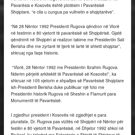
Pavarësia e Kosovës është plotësim i Pavarësisë
Shqiptare, “e cila u cungua pa vullnetin e shqiptarëve”.
“Në 28 Nëntor 1992 Presidenti Rugova qëndron në Vlorë
në festimin e 80 vjetorit të pavarësisë së Shqipërisë. Gjatë
qëndrimit në Shqipëri ai realizon takime me Presidentin Sali
Berisha dhe me zyrtarë të tjerë të lartë të shtetit shqiptar”,
shkruaj nga faqe historie.
“Vlorë, 28 Nëntor 1992 me Presidentin Ibrahim Rugova.
Nderim përjetë arkitektit të Pavarësisë së Kosovës!”, ka
shkruar në 105 vjetorin e shpalljes së Pavarësisë Shqiptare
ish-Presidenti Berisha duke publikuar një foto me
Presidentin historik Rugova në Sheshin e Flamurit para
Monumentit të Pavarësisë.
I zgjedhur president i Kosovës në zgjedhjet e para
pluraliste, Dr. Rugova pas vizitës në Shqipëri në Nëntor për
festën e 80 vjetorit të Pavarësisë, në Dhjetor 1992 shkoi në
Bruksel, ku takohet me Sekretarin e Shtetit të Shteteve të