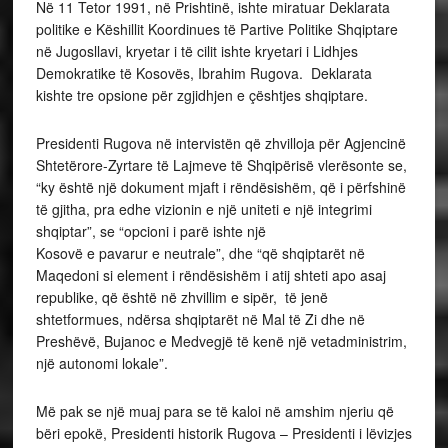
Në 11 Tetor 1991, në Prishtinë, ishte miratuar Deklarata
politike e Këshillit Koordinues të Partive Politike Shqiptare
në Jugosllavi, kryetar i të cilit ishte kryetari i Lidhjes
Demokratike të Kosovës, Ibrahim Rugova. Deklarata
kishte tre opsione për zgjidhjen e çështjes shqiptare.
Presidenti Rugova në intervistën që zhvilloja për Agjencinë
Shtetërore-Zyrtare të Lajmeve të Shqipërisë vlerësonte se,
“ky është një dokument mjaft i rëndësishëm, që i përfshinë
të gjitha, pra edhe vizionin e një uniteti e një integrimi
shqiptar”, se “opcioni i parë ishte një
Kosovë e pavarur e neutrale”, dhe “që shqiptarët në
Maqedoni si element i rëndësishëm i atij shteti apo asaj
republike, që është në zhvillim e sipër, të jenë
shtetformues, ndërsa shqiptarët në Mal të Zi dhe në
Preshëvë, Bujanoc e Medvegjë të kenë një vetadministrim,
një autonomi lokale”.
Më pak se një muaj para se të kaloi në amshim njeriu që
bëri epokë, Presidenti historik Rugova – Presidenti i lëvizjes