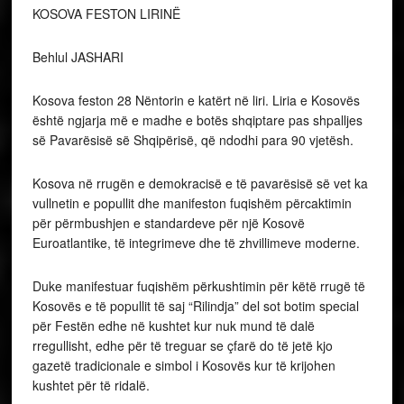
KOSOVA FESTON LIRINË
Behlul JASHARI
Kosova feston 28 Nëntorin e katërt në liri. Liria e Kosovës
është ngjarja më e madhe e botës shqiptare pas shpalljes
së Pavarësisë së Shqipërisë, që ndodhi para 90 vjetësh.
Kosova në rrugën e demokracisë e të pavarësisë së vet ka
vullnetin e popullit dhe manifeston fuqishëm përcaktimin
për përmbushjen e standardeve për një Kosovë
Euroatlantike, të integrimeve dhe të zhvillimeve moderne.
Duke manifestuar fuqishëm përkushtimin për këtë rrugë të
Kosovës e të popullit të saj “Rilindja” del sot botim special
për Festën edhe në kushtet kur nuk mund të dalë
rregullisht, edhe për të treguar se çfarë do të jetë kjo
gazetë tradicionale e simbol i Kosovës kur të krijohen
kushtet për të ridalë.