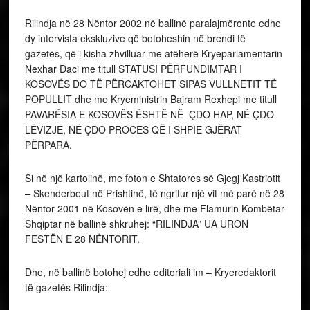
Rilindja në 28 Nëntor 2002 në ballinë paralajmëronte edhe
dy intervista ekskluzive që botoheshin në brendi të
gazetës, që i kisha zhvilluar me atëherë Kryeparlamentarin
Nexhar Daci me titull STATUSI PËRFUNDIMTAR I
KOSOVËS DO TË PËRCAKTOHET SIPAS VULLNETIT TË
POPULLIT dhe me Kryeministrin Bajram Rexhepi me titull
PAVARËSIA E KOSOVËS ËSHTË NË ÇDO HAP, NË ÇDO
LËVIZJE, NË ÇDO PROCES QË I SHPIE GJËRAT
PËRPARA.
Si në një kartolinë, me foton e Shtatores së Gjegj Kastriotit
– Skenderbeut në Prishtinë, të ngritur një vit më parë në 28
Nëntor 2001 në Kosovën e lirë, dhe me Flamurin Kombëtar
Shqiptar në ballinë shkruhej: “RILINDJA” UA URON
FESTËN E 28 NËNTORIT.
Dhe, në ballinë botohej edhe editoriali im – Kryeredaktorit
të gazetës Rilindja: