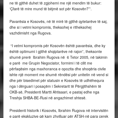
ne të gjithë duhet të zgjohemi me një mendim të bukur:
‘Çfarë të mire mund të bëjmë sot për Kosovën?’”.
Pavarësia e Kosovës, në të mirë të gjithë qytetarëve të saj,
dhe si i vetmi kompromis, theksohej e ritheksohej
vazhdimisht nga Rugova.
“I vetmi kompromis për Kosovën është pavarësia, dhe ky
është optimumi i gjithë shqiptarëve në rajon”, theksonte
shumë prerë Ibrahim Rugova në 6 Tetor 2005, në takimin
e parë me Grupin Negociator, formimi i të cilit me
përfaqësim nga maxhoranca e opozita dhe shoqëria civile
ishte një moment me shumë rëndësi për unitetin në vend si
dhe për bisedimet për statusin e Kosovës të udhëhequra
nga i dërguari i posaçëm i Sekretarit të Përgjithshëm të
OKB-së, Presidenti Martti Ahtisaari, e pastaj edhe nga
Treshja SHBA-BE-Rusi në angazhimet shtesë.
Presidenti historik i Kosovës, Ibrahim Rugova në intervistën
e parë ekskluzive që kam zhvilluar për ATSH-në para çerek