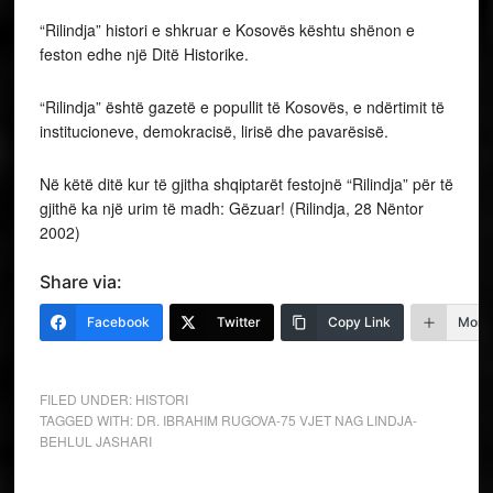
“Rilindja” histori e shkruar e Kosovës kështu shënon e
feston edhe një Ditë Historike.
“Rilindja” është gazetë e popullit të Kosovës, e ndërtimit të
institucioneve, demokracisë, lirisë dhe pavarësisë.
Në këtë ditë kur të gjitha shqiptarët festojnë “Rilindja” për të
gjithë ka një urim të madh: Gëzuar! (Rilindja, 28 Nëntor
2002)
Share via:
Facebook
Twitter
Copy Link
More
FILED UNDER:
HISTORI
TAGGED WITH:
DR. IBRAHIM RUGOVA-75 VJET NAG LINDJA-
BEHLUL JASHARI