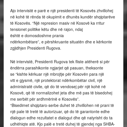
Ajo intervistë e parë e një presidenti të Kosovës zhvillohej
në kohë të rënda të okupimit e dhunës kundër shqiptarëve
të Kosovës. “Një represion masiv në Kosovë ka rritur
tensionet politike këtu dhe në rajon, ndaj
është e domosdoshme prania
ndërkombëtare”, e përshkruante situatën dhe e kërkonte
zgjidhjen Presidenti Rugova.
Në intervistë, Presidenti Rugova tek fliste atëherë si për
ëndërra parashikonte ngjarjet që pasuan, theksonte
se “kishte kërkuar një mbrojtje për Kosovën para një
viti e gjysmë, një protektorat ndërkombëtar civil, një
administratë civile, që do të vendosej për një kohë në
Kosovë, që të normalizohet jeta dhe më pas të bisedohej
me serbët për ardhmërinë e Kosovës”.
“Bisedimet shqiptaro-serbe duhet të zhvillohen në prani të
një pale të tretë të autorizuar, që do të garantonte edhe
dialogun edhe rezultatet e dialogut dhe që natyrisht do ta
udhëhiqte atë. Kjo palë e tretë duhej të gjendej nga SHBA-