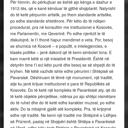
Për himnin, do përkujtuar se është ajo kënga e dashur e
1912-tës, që e kanë kënduar të gjithë shqiptarët. Natyrisht
do të ketë përpunim artistik, po them standarde artistike,
po edhe standarde shtetërore. Për këto do të ndiqen
procedurat, pra në konsultim me institucionet e Kosovës,
me Parlamentin, me Qeverinë. Po edhe njerëzit le të
diskutojnë, le t’i thonë hapur mendimet e veta. Por, besoj
se shumica në Kosovë – e popullit, e intelegjencies, e
klasës politike – janë dakord që të kemi simbolet tona. E
kam marrë këtë si një inisiativë të Presidentit. Është në
detyrën time t’i eci këto punë dhe besoj se së shpejti do të
kryhen. Në këtë vazhdë ishte edhe përurimi i Shtëpisë së
Pavarsisë. Dëshiruam të lëmë një monument, një traditë,
atje ku janë krijuar institucionet e para të Republikës së
Kosovës. Do të ketë një kompleks të Pavarësisë aty, që do
të ketë objekte përcjellëse, ndërsa po ajo shtëpi nismëtare
do të ruhet dhe do të ketë edhe karakter muzeal, po edhe
aktiv. Do ta mbajmë gjallë atë kompleks. Pra, të krijojmë
edhe një traditë. Ne kemi një traditë me Shtëpinë e Lidhjes
së Prizrenit, pastaj në Shqipëri është Shtëpa e Pavarësisë
në Vlorë, edhe këtu tash Shtëpia e Pavarësisë së Kosovës,