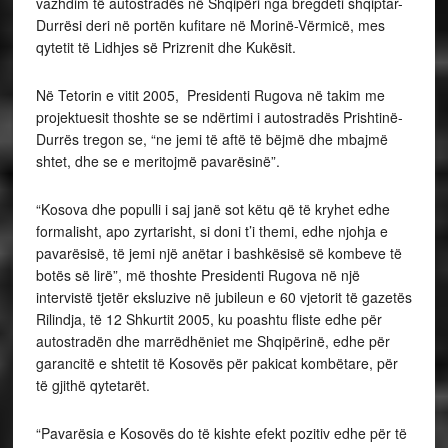
vazhdim të autostradës në Shqipëri nga bregdeti shqiptar-
Durrësi deri në portën kufitare në Morinë-Vërmicë, mes
qytetit të Lidhjes së Prizrenit dhe Kukësit.
Në Tetorin e vitit 2005, Presidenti Rugova në takim me
projektuesit thoshte se se ndërtimi i autostradës Prishtinë-
Durrës tregon se, “ne jemi të aftë të bëjmë dhe mbajmë
shtet, dhe se e meritojmë pavarësinë”.
“Kosova dhe populli i saj janë sot këtu që të kryhet edhe
formalisht, apo zyrtarisht, si doni t’i themi, edhe njohja e
pavarësisë, të jemi një anëtar i bashkësisë së kombeve të
botës së lirë”, më thoshte Presidenti Rugova në një
intervistë tjetër eksluzive në jubileun e 60 vjetorit të gazetës
Rilindja, të 12 Shkurtit 2005, ku poashtu fliste edhe për
autostradën dhe marrëdhëniet me Shqipërinë, edhe për
garancitë e shtetit të Kosovës për pakicat kombëtare, për
të gjithë qytetarët.
“Pavarësia e Kosovës do të kishte efekt pozitiv edhe për të