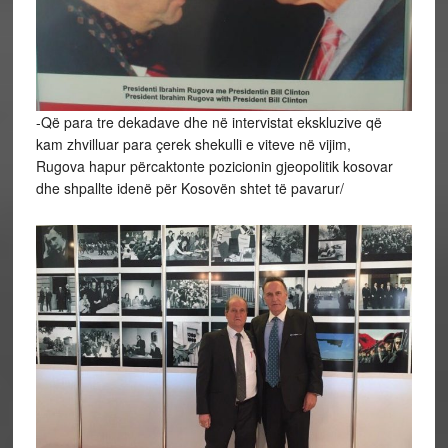
-Që para tre dekadave dhe në intervistat ekskluzive që
kam zhvilluar para çerek shekulli e viteve në vijim,
Rugova hapur përcaktonte pozicionin gjeopolitik kosovar
dhe shpallte idenë për Kosovën shtet të pavarur/