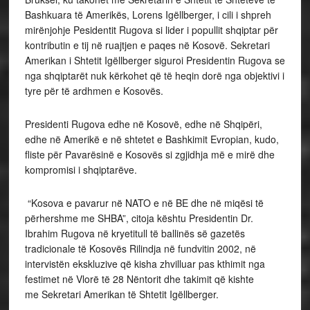
Bashkuara të Amerikës, Lorens Igëllberger, i cili i shpreh
mirënjohje Pesidentit Rugova si lider i popullit shqiptar për
kontributin e tij në ruajtjen e paqes në Kosovë. Sekretari
Amerikan i Shtetit Igëllberger siguroi Presidentin Rugova se
nga shqiptarët nuk kërkohet që të heqin dorë nga objektivi i
tyre për të ardhmen e Kosovës.
Presidenti Rugova edhe në Kosovë, edhe në Shqipëri,
edhe në Amerikë e në shtetet e Bashkimit Evropian, kudo,
fliste për Pavarësinë e Kosovës si zgjidhja më e mirë dhe
kompromisi i shqiptarëve.
“Kosova e pavarur në NATO e në BE dhe në miqësi të
përhershme me SHBA”, citoja kështu Presidentin Dr.
Ibrahim Rugova në kryetitull të ballinës së gazetës
tradicionale të Kosovës Rilindja në fundvitin 2002, në
intervistën ekskluzive që kisha zhvilluar pas kthimit nga
festimet në Vlorë të 28 Nëntorit dhe takimit që kishte
me Sekretari Amerikan të Shtetit Igëllberger.