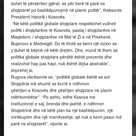
duhet të përsëriten gjërat, se për herë të parë ne
shqiptarët po bashkëpunojmë në planin politik”, theksonte
Presidenti historik i Kosovës.
“Në këtë politikë globale shqiptare respektohet vullneti
politik i shqiptarëve të Kosovës, pastaj i shqiptarëve në
Maqedoni, i shqiptarëve në Mal të Zi e në Preshevë,
Bujanovc e Medvegjë. Do të thotë se kemi një vizion se
ç’duhet të bëjmë në këtë drejtim. Dhe, mund të them se
politika globale shqiptare përditë është prezente dhe
realizohet hap pas hapi, nuk është diçka abstrakte”,
shprehej ai.
Rugova vlerësonte se, “politikë globale është se sot
Shqipëria më shumë se kurrë e ndihmon
çështjen e Kosovës dhe çështjen shqiptare në planin
ndërkombëtar”. “Po ashtu, edhe Kosova me
institucionet e saj, brenda dhe jashtë, e ndihmon
Shqipërinë dhe në këtë plan ka një bashkëpunim, një
mirëkuptim dhe një marrëveshje, që nuk e kemi pasur më
parë ne shqiptarët”, vijonte ai.