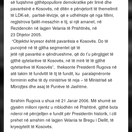
së fuqishme gjithëpopullore demokratike për lirinë dhe
pavarësinë e Kosovës, në ditën e përvjetorit të themelimit
të LDK-së, partisë-lëvizje, që e udhëhiqte që nga fillimi,
regjistrova fjalët-mesazhin e tij, si një amanet, në
Rezidencën në lagjen Velania të Prishtinës, në
23 Dhjetor 2005.
“Objektivi kryesor është pavarësia e Kosovës. Do të
punojmë në të gjitha segmentet që të
jetë një pavarësi e qëndrueshme, që do t’u përgjigjet të
gjithë qytetarëve të Kosovës, në të mirë të të gjithë
qytetarëve të Kosovës”, theksonte Presidenti Rugova në
atë takim të fundvitit të tij të fundit, ku paralajmëronte
formimin edhe të dy ministrive të reja – të Ministrisë së
Mbrojtjes dhe asaj të Punëve të Jashtme.
Ibrahim Rugova u shua në 21 Janar 2006. Më shumë se
gjysëm milioni njerëz u mblodhën në Prishtinë, gjithë bota
nderoi në përcjelljen e fundit për Presidentin historik, i cili
prehet në amshim në lagjen Velania te Bregu i Diellit, të
kryeqytetit të Kosovës.