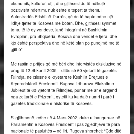
ekonomik, kulturor, etj., dhe gjithsesi do të ndikojë
pozitivisht ndërtimi, nuk është e tepërt ta themi, i
Autostradës Prishtinë-Durrës, që do të hapte edhe një
lidhje tjetër të Kosovës me botën. Dhe, gjithsesi synimet
tona, të të dy vendeve, janë integrimi në Bashkimin
Evropian, pra Shqipëria, Kosova dhe vendet e tjera, dhe
kjo është perspektiva dhe në këtë plan po punojmë me të
gjithë”.
Me rastin e pritjes që më bëri dhe intervistës ekskluzive në
prag të 12 Shkurtit 2005 – ditës së 60 vjetorit të gazetës
Rilindja, në cilësinë e kryetarit të Këshillit Drejtues e
Kryeredaktorit Presidentit Rugova i dhurova Pllakatin e
Jubileut të 60-vjetorit të Rilindjes, punar me ar e argjend
nga zejtarët e Prizrenit, qytetit ku ka dalë numri i parë i
gazetës tradicionale e historike të Kosovës.
Si gjithmonë, edhe në 4 Mars 2002, duke u inauguruar në
Parlamentin e Kosovës President i pas zgjedhjeve të para
nacionale të pasluftës – në liri, Rugova shprehej: “Çdo ditë