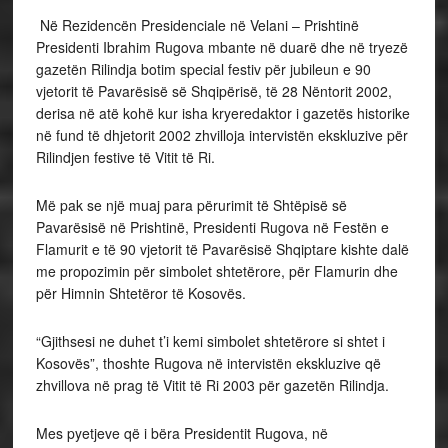
Në Rezidencën Presidenciale në Velani – Prishtinë
Presidenti Ibrahim Rugova mbante në duarë dhe në tryezë
gazetën Rilindja botim special festiv për jubileun e 90
vjetorit të Pavarësisë së Shqipërisë, të 28 Nëntorit 2002,
derisa në atë kohë kur isha kryeredaktor i gazetës historike
në fund të dhjetorit 2002 zhvilloja intervistën ekskluzive për
Rilindjen festive të Vitit të Ri.
Më pak se një muaj para përurimit të Shtëpisë së
Pavarësisë në Prishtinë, Presidenti Rugova në Festën e
Flamurit e të 90 vjetorit të Pavarësisë Shqiptare kishte dalë
me propozimin për simbolet shtetërore, për Flamurin dhe
për Himnin Shtetëror të Kosovës.
“Gjithsesi ne duhet t’i kemi simbolet shtetërore si shtet i
Kosovës”, thoshte Rugova në intervistën ekskluzive që
zhvillova në prag të Vitit të Ri 2003 për gazetën Rilindja.
Mes pyetjeve që i bëra Presidentit Rugova, në