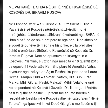
ME VATRANËT E SHBA NË SHTËPINË E PAVARËSISË SË
KOSOVËS DR. IBRAHIM RUGOVA
Në Prishtinë, verë – 16 Gusht 2016: President i Lirisë e
Pavarësisë së Kosovës përjetësisht…Përgjithmonë
mirënjohës, falënderues…Shkruajnë vatranët nga SHBA në
librin e pafund që shkruhet përditë nga populli në shtëpinë
e vogël të punëve të mëdha e historike, e cila prej vitesh
është e emërtuar: Shtëpia e Pavarësisë së Kosovës Dr.
Ibrahim Rugova. Këtë shtëpi-muze në kryeqytetin e
Kosovës, Prishtinë, e viziton nga mesdita e 16 gushtit 2016
delegacioni i Federatës Pan-Shqiptare të Amerikës Vatra,
kryesuar nga zv/kryetari Agim Rexhaj, ku janë edhe Laura
Rexhaj, Marjan Cubi – arkëtar i Vatrës, Dila Cubi, Fran
Marku, Mhill Gjuraj, Pashk Maksuti, Mëhill Velaj dhe unë-
korrespondent në Kosovë i Gazetës Dielli – organ i Vatrës,
pasi të gjithë së bashku u pritëm me shumë nderim e
respekt në Ipeshkvinë e Kosovës dhe në Katedralen “Nënë
Tereza” nga Ipeshkvi Imzot Dodë Gjergji, e me ftesën e tij