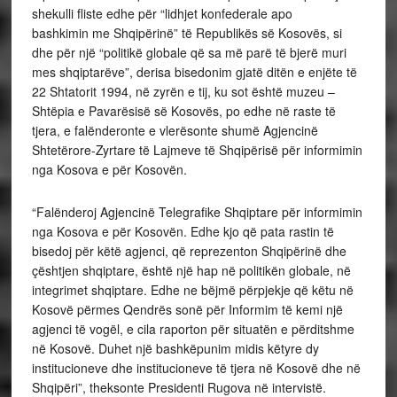
shekulli fliste edhe për “lidhjet konfederale apo
bashkimin me Shqipërinë” të Republikës së Kosovës, si
dhe për një “politikë globale që sa më parë të bjerë muri
mes shqiptarëve”, derisa bisedonim gjatë ditën e enjëte të
22 Shtatorit 1994, në zyrën e tij, ku sot është muzeu –
Shtëpia e Pavarësisë së Kosovës, po edhe në raste të
tjera, e falënderonte e vlerësonte shumë Agjencinë
Shtetërore-Zyrtare të Lajmeve të Shqipërisë për informimin
nga Kosova e për Kosovën.
“Falënderoj Agjencinë Telegrafike Shqiptare për informimin
nga Kosova e për Kosovën. Edhe kjo që pata rastin të
bisedoj për këtë agjenci, që reprezenton Shqipërinë dhe
çështjen shqiptare, është një hap në politikën globale, në
integrimet shqiptare. Edhe ne bëjmë përpjekje që këtu në
Kosovë përmes Qendrës sonë për Informim të kemi një
agjenci të vogël, e cila raporton për situatën e përditshme
në Kosovë. Duhet një bashkëpunim midis këtyre dy
institucioneve dhe institucioneve të tjera në Kosovë dhe në
Shqipëri”, theksonte Presidenti Rugova në intervistë.