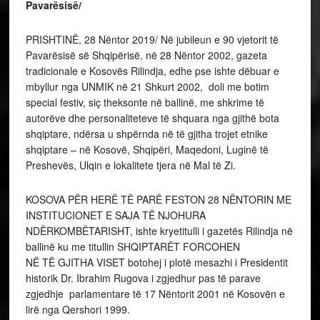
Pavarësisë/
PRISHTINË, 28 Nëntor 2019/ Në jubileun e 90 vjetorit të
Pavarësisë së Shqipërisë, në 28 Nëntor 2002, gazeta
tradicionale e Kosovës Rilindja, edhe pse ishte dëbuar e
mbyllur nga UNMIK në 21 Shkurt 2002, doli me botim
special festiv, siç theksonte në ballinë, me shkrime të
autorëve dhe personaliteteve të shquara nga gjithë bota
shqiptare, ndërsa u shpërnda në të gjitha trojet etnike
shqiptare – në Kosovë, Shqipëri, Maqedoni, Luginë të
Preshevës, Ulqin e lokalitete tjera në Mal të Zi.
KOSOVA PËR HERË TË PARË FESTON 28 NËNTORIN ME
INSTITUCIONET E SAJA TË NJOHURA
NDËRKOMBËTARISHT, ishte kryetitulli i gazetës Rilindja në
ballinë ku me titullin SHQIPTARËT FORCOHEN
NË TË GJITHA VISET botohej i plotë mesazhi i Presidentit
historik Dr. Ibrahim Rugova i zgjedhur pas të parave
zgjedhje parlamentare të 17 Nëntorit 2001 në Kosovën e
lirë nga Qershori 1999.