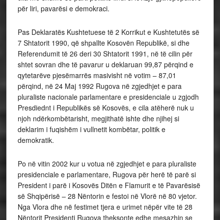
për liri, pavarësi e demokraci.
Pas Deklaratës Kushtetuese të 2 Korrikut e Kushtetutës së
7 Shtatorit 1990, që shpallte Kosovën Republikë, si dhe
Referendumit të 26 deri 30 Shtatorit 1991, në të cilin për
shtet sovran dhe të pavarur u deklaruan 99,87 përqind e
qytetarëve pjesëmarrës masivisht në votim – 87,01
përqind, në 24 Maj 1992 Rugova në zgjedhjet e para
pluraliste nacionale parlamentare e presidenciale u zgjodh
Presdiednt i Republikës së Kosovës, e cila atëherë nuk u
njoh ndërkombëtarisht, megjithatë ishte dhe njihej si
deklarim i fuqishëm i vullnetit kombëtar, politik e
demokratik.
Po në vitin 2002 kur u votua në zgjedhjet e para pluraliste
presidenciale e parlamentare, Rugova për herë të parë si
President i parë i Kosovës Ditën e Flamurit e të Pavarësisë
së Shqipërisë – 28 Nëntorin e festoi në Vlorë në 80 vjetor.
Nga Vlora dhe në festimet tjera e urimet nëpër vite të 28
Nëntorit Presidenti Rugova theksonte edhe mesazhin se