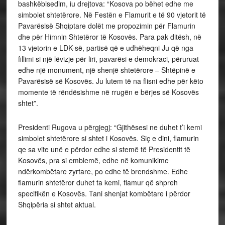
bashkëbisedim, iu drejtova: “Kosova po bëhet edhe me
simbolet shtetërore. Në Festën e Flamurit e të 90 vjetorit të
Pavarësisë Shqiptare dolët me propozimin për Flamurin
dhe për Himnin Shtetëror të Kosovës. Para pak ditësh, në
13 vjetorin e LDK-së, partisë që e udhëheqni Ju që nga
fillimi si një lëvizje për liri, pavarësi e demokraci, përuruat
edhe një monument, një shenjë shtetërore – Shtëpinë e
Pavarësisë së Kosovës. Ju lutem të na flisni edhe për këto
momente të rëndësishme në rrugën e bërjes së Kosovës
shtet”.
Presidenti Rugova u përgjegj: “Gjithësesi ne duhet t’i kemi
simbolet shtetërore si shtet i Kosovës. Siç e dini, flamurin
qe sa vite unë e përdor edhe si stemë të Presidentit të
Kosovës, pra si emblemë, edhe në komunikime
ndërkombëtare zyrtare, po edhe të brendshme. Edhe
flamurin shtetëror duhet ta kemi, flamur që shpreh
specifikën e Kosovës. Tani shenjat kombëtare i përdor
Shqipëria si shtet aktual.