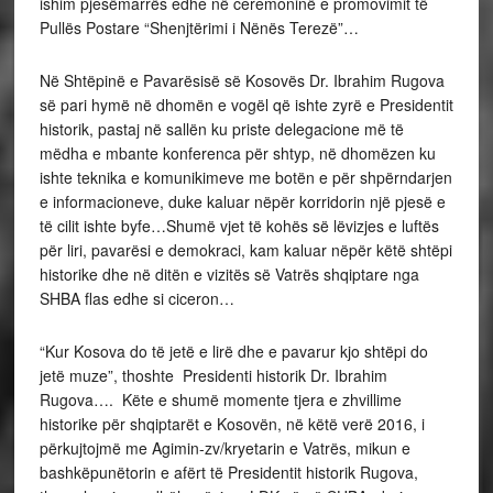
ishim pjesëmarrës edhe në ceremoninë e promovimit të
Pullës Postare “Shenjtërimi i Nënës Terezë”…
Në Shtëpinë e Pavarësisë së Kosovës Dr. Ibrahim Rugova
së pari hymë në dhomën e vogël që ishte zyrë e Presidentit
historik, pastaj në sallën ku priste delegacione më të
mëdha e mbante konferenca për shtyp, në dhomëzen ku
ishte teknika e komunikimeve me botën e për shpërndarjen
e informacioneve, duke kaluar nëpër korridorin një pjesë e
të cilit ishte byfe…Shumë vjet të kohës së lëvizjes e luftës
për liri, pavarësi e demokraci, kam kaluar nëpër këtë shtëpi
historike dhe në ditën e vizitës së Vatrës shqiptare nga
SHBA flas edhe si ciceron…
“Kur Kosova do të jetë e lirë dhe e pavarur kjo shtëpi do
jetë muze”, thoshte Presidenti historik Dr. Ibrahim
Rugova…. Këte e shumë momente tjera e zhvillime
historike për shqiptarët e Kosovën, në këtë verë 2016, i
përkujtojmë me Agimin-zv/kryetarin e Vatrës, mikun e
bashkëpunëtorin e afërt të Presidentit historik Rugova,