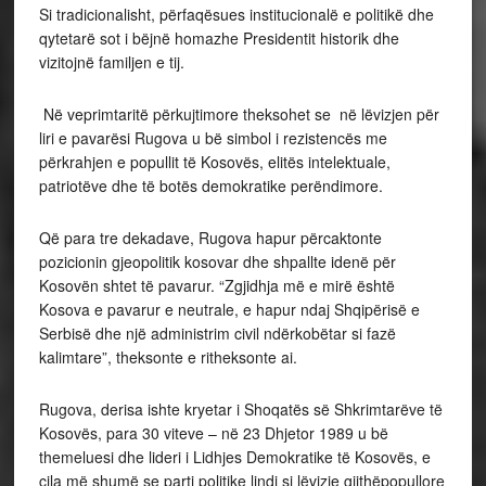
Si tradicionalisht, përfaqësues institucionalë e politikë dhe
qytetarë sot i bëjnë homazhe Presidentit historik dhe
vizitojnë familjen e tij.
Në veprimtaritë përkujtimore theksohet se në lëvizjen për
liri e pavarësi Rugova u bë simbol i rezistencës me
përkrahjen e popullit të Kosovës, elitës intelektuale,
patriotëve dhe të botës demokratike perëndimore.
Që para tre dekadave, Rugova hapur përcaktonte
pozicionin gjeopolitik kosovar dhe shpallte idenë për
Kosovën shtet të pavarur. “Zgjidhja më e mirë është
Kosova e pavarur e neutrale, e hapur ndaj Shqipërisë e
Serbisë dhe një administrim civil ndërkobëtar si fazë
kalimtare”, theksonte e ritheksonte ai.
Rugova, derisa ishte kryetar i Shoqatës së Shkrimtarëve të
Kosovës, para 30 viteve – në 23 Dhjetor 1989 u bë
themeluesi dhe lideri i Lidhjes Demokratike të Kosovës, e
cila më shumë se parti politike lindi si lëvizje gjithëpopullore