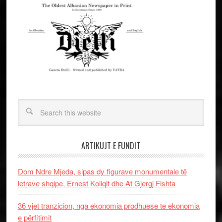
ARTIKUJT E FUNDIT
Dom Ndre Mjeda, sipas dy figurave monumentale të
letrave shqipe, Ernest Koliqit dhe At Gjergj Fishta
36 vjet tranzicion, nga ekonomia prodhuese te ekonomia
e përfitimit