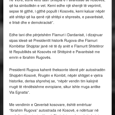
që ka simbolikën e vet. Kemi edhe një shenjë të veprimit,
sepse të gjithë, i gjithë populli i Kosovës, kemi kaluar nëpër
atë shtëpi që ka qenë një shtëpi e shpresës, e pavarësisë,
e lirisë dhe e demokracisë”.
Edhe tani dhe përjetshëm Flamuri i Dardanisë, i dizajnuar
sipas idesë së Presidentit historik Rugova dhe Flamuri
Kombëtar Shqiptar janë në të dy anët e Flamurit Shtetëror
të Republikës së Kosovës në Shtëpinë e Pavarësisë me
emrin e Ibrahim Rugovës.
Presidenti Rugova kaherë theksonte idenë për autostradën
Shqipëri-Kosovë, Rrugën e Kombit, nëpër shtigjet e vjetra
historike, derisa shprehej se, “nëpër vendin tim kalojnë
rrugë të rëndësishme evropiane, sikur ishte rruga antike
Via Egnatia”.
Me vendimin e Qeverisë kosovare, është emërtuar
“Ibrahim Rugova” autostrada në Kosovë, e ndërtuar në