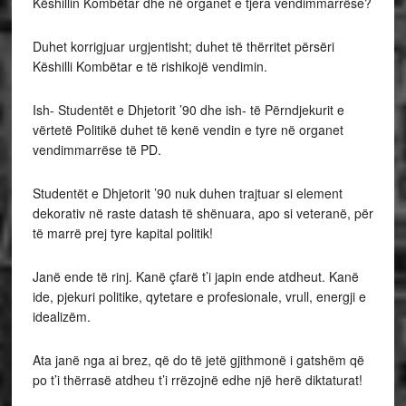
Këshillin Kombëtar dhe në organet e tjera vendimmarrëse?
Duhet korrigjuar urgjentisht; duhet të thërritet përsëri
Këshilli Kombëtar e të rishikojë vendimin.
Ish- Studentët e Dhjetorit ’90 dhe ish- të Përndjekurit e
vërtetë Politikë duhet të kenë vendin e tyre në organet
vendimmarrëse të PD.
Studentët e Dhjetorit ’90 nuk duhen trajtuar si element
dekorativ në raste datash të shënuara, apo si veteranë, për
të marrë prej tyre kapital politik!
Janë ende të rinj. Kanë çfarë t’i japin ende atdheut. Kanë
ide, pjekuri politike, qytetare e profesionale, vrull, energji e
idealizëm.
Ata janë nga ai brez, që do të jetë gjithmonë i gatshëm që
po t’i thërrasë atdheu t’i rrëzojnë edhe një herë diktaturat!