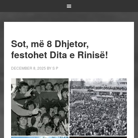
Sot, më 8 Dhjetor,
festohet Dita e Rinisë!
DECEMBER 8, 2025
BY
S P