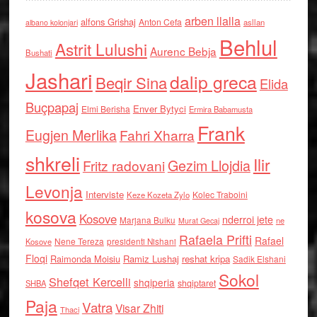
arben llalla
alfons Grishaj
Anton Cefa
asllan
albano kolonjari
Behlul
Astrit Lulushi
Aurenc Bebja
Bushati
Jashari
dalip greca
Beqir Sina
Elida
Buçpapaj
Enver Bytyci
Elmi Berisha
Ermira Babamusta
Frank
Eugjen Merlika
Fahri Xharra
shkreli
Ilir
Gezim Llojdia
Fritz radovani
Levonja
Interviste
Kolec Traboini
Keze Kozeta Zylo
kosova
Kosove
nderroi jete
Marjana Bulku
ne
Murat Gecaj
Rafaela Prifti
Rafael
Nene Tereza
Kosove
presidenti Nishani
Floqi
Raimonda Moisiu
Ramiz Lushaj
reshat kripa
Sadik Elshani
Sokol
Shefqet Kercelli
shqiperia
shqiptaret
SHBA
Paja
Vatra
Visar Zhiti
Thaci