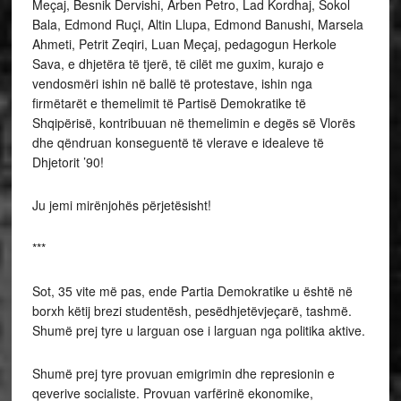
Meçaj, Besnik Dervishi, Arben Petro, Lad Kordhaj, Sokol
Bala, Edmond Ruçi, Altin Llupa, Edmond Banushi, Marsela
Ahmeti, Petrit Zeqiri, Luan Meçaj, pedagogun Herkole
Sava, e dhjetëra të tjerë, të cilët me guxim, kurajo e
vendosmëri ishin në ballë të protestave, ishin nga
firmëtarët e themelimit të Partisë Demokratike të
Shqipërisë, kontribuuan në themelimin e degës së Vlorës
dhe qëndruan konseguentë të vlerave e idealeve të
Dhjetorit ’90!
Ju jemi mirënjohës përjetësisht!
***
Sot, 35 vite më pas, ende Partia Demokratike u është në
borxh këtij brezi studentësh, pesëdhjetëvjeçarë, tashmë.
Shumë prej tyre u larguan ose i larguan nga politika aktive.
Shumë prej tyre provuan emigrimin dhe represionin e
qeverive socialiste. Provuan varfërinë ekonomike,