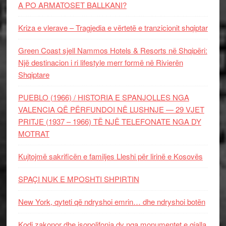
A PO ARMATOSET BALLKANI?
Kriza e vlerave – Tragjedia e vërtetë e tranzicionit shqiptar
Green Coast sjell Nammos Hotels & Resorts në Shqipëri:
Një destinacion i ri lifestyle merr formë në Rivierën
Shqiptare
PUEBLO (1966) / HISTORIA E SPANJOLLES NGA
VALENCIA QË PËRFUNDOI NË LUSHNJE — 29 VJET
PRITJE (1937 – 1966) TË NJË TELEFONATE NGA DY
MOTRAT
Kujtojmë sakrificën e familjes Lleshi për lirinë e Kosovës
SPAÇI NUK E MPOSHTI SHPIRTIN
New York, qyteti që ndryshoi emrin… dhe ndryshoi botën
Kodi zakonor dhe isopolifonia dy nga monumentet e gjalla