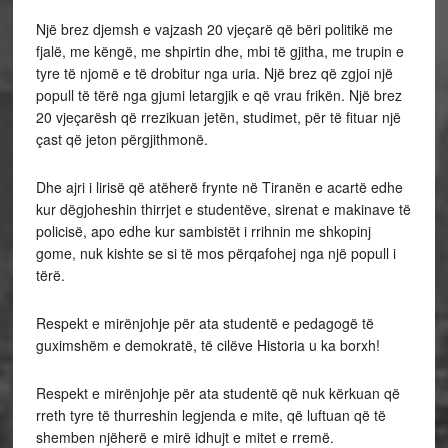
Një brez djemsh e vajzash 20 vjeçarë që bëri politikë me
fjalë, me këngë, me shpirtin dhe, mbi të gjitha, me trupin e
tyre të njomë e të drobitur nga uria. Një brez që zgjoi një
popull të tërë nga gjumi letargjik e që vrau frikën. Një brez
20 vjeçarësh që rrezikuan jetën, studimet, për të fituar një
çast që jeton përgjithmonë.
Dhe ajri i lirisë që atëherë frynte në Tiranën e acartë edhe
kur dëgjoheshin thirrjet e studentëve, sirenat e makinave të
policisë, apo edhe kur sambistët i rrihnin me shkopinj
gome, nuk kishte se si të mos përqafohej nga një popull i
tërë.
Respekt e mirënjohje për ata studentë e pedagogë të
guximshëm e demokratë, të cilëve Historia u ka borxh!
Respekt e mirënjohje për ata studentë që nuk kërkuan që
rreth tyre të thurreshin legjenda e mite, që luftuan që të
shemben njëherë e mirë idhujt e mitet e rremë.