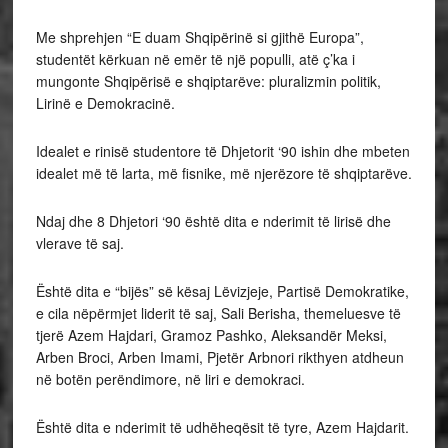
Me shprehjen “E duam Shqipërinë si gjithë Europa”,
studentët kërkuan në emër të një populli, atë ç’ka i
mungonte Shqipërisë e shqiptarëve: pluralizmin politik,
Lirinë e Demokracinë.
Idealet e rinisë studentore të Dhjetorit ‘90 ishin dhe mbeten
idealet më të larta, më fisnike, më njerëzore të shqiptarëve.
Ndaj dhe 8 Dhjetori ‘90 është dita e nderimit të lirisë dhe
vlerave të saj.
Është dita e “bijës” së kësaj Lëvizjeje, Partisë Demokratike,
e cila nëpërmjet liderit të saj, Sali Berisha, themeluesve të
tjerë Azem Hajdari, Gramoz Pashko, Aleksandër Meksi,
Arben Broci, Arben Imami, Pjetër Arbnori rikthyen atdheun
në botën perëndimore, në liri e demokraci.
Është dita e nderimit të udhëheqësit të tyre, Azem Hajdarit.