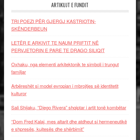
ARTIKUJT E FUNDIT
TRI POEZI PËR GJERGJ KASTRIOTIN-
SKËNDERBEUN
LETËR E ARKIVIT TE NAUM PRIFTIT NË
PERVJETORIN E PARE TE DRAGO SILIQIT
Oxhaku, nga elementi arkitektonik te simboli i trungut
familjar
Arbëreshët si model evropian i mbrojtjes së identitetit
kulturor
Sali Shijaku, “Diego Rivera” shqiptar i artit tonë kombëtar
“Dom Fred Kalaj, mes altarit dhe atdheut si hermeneutikë
e shpresës, kujtesës dhe shërbimit”