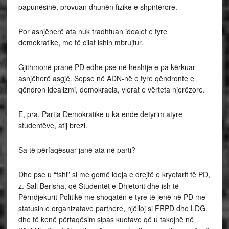
papunësinë, provuan dhunën fizike e shpirtërore.
Por asnjëherë ata nuk tradhtuan idealet e tyre
demokratike, me të cilat ishin mbrujtur.
Gjithmonë pranë PD edhe pse në heshtje e pa kërkuar
asnjëherë asgjë. Sepse në ADN-në e tyre qëndronte e
qëndron idealizmi, demokracia, vlerat e vërteta njerëzore.
E, pra. Partia Demokratike u ka ende detyrim atyre
studentëve, atij brezi.
Sa të përfaqësuar janë ata në parti?
Dhe pse u “fshi” si me gomë ideja e drejtë e kryetarit të PD,
z. Sali Berisha, që Studentët e Dhjetorit dhe ish të
Përndjekurit Politikë me shoqatën e tyre të jenë në PD me
statusin e organizatave partnere, njëlloj si FRPD dhe LDG,
dhe të kenë përfaqësim sipas kuotave që u takojnë në