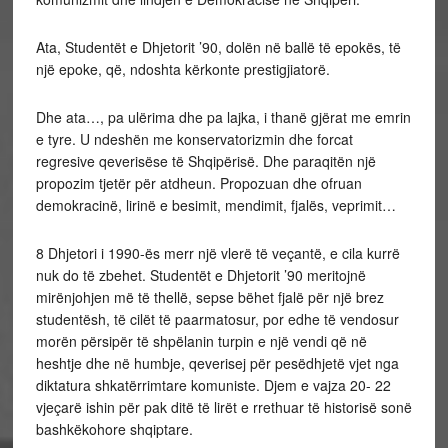
Ata, Studentët e Dhjetorit ’90, dolën në ballë të epokës, të
një epoke, që, ndoshta kërkonte prestigjiatorë.
Dhe ata…, pa ulërima dhe pa lajka, i thanë gjërat me emrin
e tyre. U ndeshën me konservatorizmin dhe forcat
regresive qeverisëse të Shqipërisë. Dhe paraqitën një
propozim tjetër për atdheun. Propozuan dhe ofruan
demokracinë, lirinë e besimit, mendimit, fjalës, veprimit…
8 Dhjetori i 1990-ës merr një vlerë të veçantë, e cila kurrë
nuk do të zbehet. Studentët e Dhjetorit ’90 meritojnë
mirënjohjen më të thellë, sepse bëhet fjalë për një brez
studentësh, të cilët të paarmatosur, por edhe të vendosur
morën përsipër të shpëlanin turpin e një vendi që në
heshtje dhe në humbje, qeverisej për pesëdhjetë vjet nga
diktatura shkatërrimtare komuniste. Djem e vajza 20- 22
vjeçarë ishin për pak ditë të lirët e rrethuar të historisë sonë
bashkëkohore shqiptare.