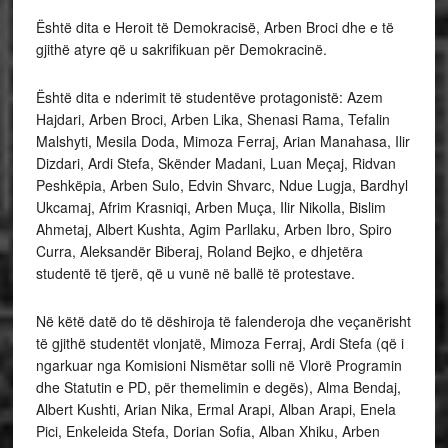
Është dita e Heroit të Demokracisë, Arben Broci dhe e të
gjithë atyre që u sakrifikuan për Demokracinë.
Është dita e nderimit të studentëve protagonistë: Azem
Hajdari, Arben Broci, Arben Lika, Shenasi Rama, Tefalin
Malshyti, Mesila Doda, Mimoza Ferraj, Arian Manahasa, Ilir
Dizdari, Ardi Stefa, Skënder Madani, Luan Meçaj, Ridvan
Peshkëpia, Arben Sulo, Edvin Shvarc, Ndue Lugja, Bardhyl
Ukcamaj, Afrim Krasniqi, Arben Muça, Ilir Nikolla, Bislim
Ahmetaj, Albert Kushta, Agim Parllaku, Arben Ibro, Spiro
Curra, Aleksandër Biberaj, Roland Bejko, e dhjetëra
studentë të tjerë, që u vunë në ballë të protestave.
Në këtë datë do të dëshiroja të falenderoja dhe veçanërisht
të gjithë studentët vlonjatë, Mimoza Ferraj, Ardi Stefa (që i
ngarkuar nga Komisioni Nismëtar solli në Vlorë Programin
dhe Statutin e PD, për themelimin e degës), Alma Bendaj,
Albert Kushti, Arian Nika, Ermal Arapi, Alban Arapi, Enela
Pici, Enkeleida Stefa, Dorian Sofia, Alban Xhiku, Arben