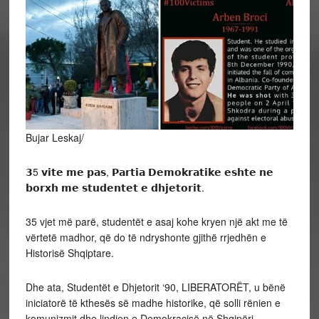
Bujar Leskaj/
𝟯5 𝘃𝗶𝘁𝗲 𝗺𝗲 𝗽𝗮𝘀, 𝗣𝗮𝗿𝘁𝗶𝗮 𝗗𝗲𝗺𝗼𝗸𝗿𝗮𝘁𝗶𝗸𝗲 𝗲𝘀𝗵𝘁𝗲 𝗻𝗲
𝗯𝗼𝗿𝘅𝗵 𝗺𝗲 𝘀𝘁𝘂𝗱𝗲𝗻𝘁𝗲𝘁 𝗲 𝗱𝗵𝗷𝗲𝘁𝗼𝗿𝗶𝘁.
35 vjet më parë, studentët e asaj kohe kryen një akt me të
vërtetë madhor, që do të ndryshonte gjithë rrjedhën e
Historisë Shqiptare.
Dhe ata, Studentët e Dhjetorit ‘90, LIBERATORËT, u bënë
iniciatorë të kthesës së madhe historike, që solli rënien e
komunizmit dhe lindjen e Demokracisë në Shqipëri.