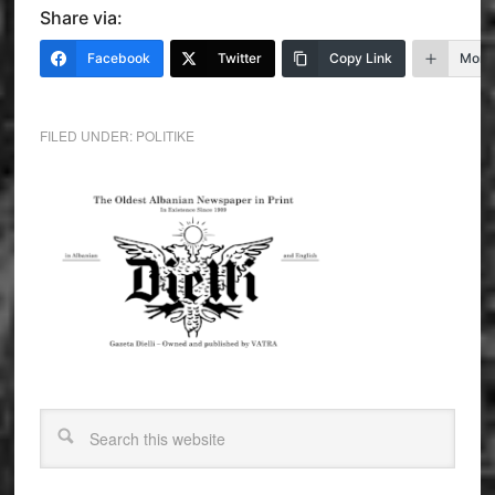
Share via:
Facebook
Twitter
Copy Link
More
FILED UNDER:
POLITIKE