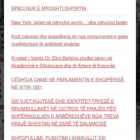
SPAÇI NUK E MPOSHTI SHPIRTIN
New York, qyteti që ndryshoi emrin… dhe ndryshoi botën
Kodi zakonor dhe isopolifonia dy nga monumentet e gjalla
madhështore të antikitetit shqiptar
Kryetari i Vatrës Dr. Elmi Berisha zhvilloi takim në
Akademinë e Shkencave dhe të Arteve të Kosovës
ÇËSHTJA ÇAME NË PARLAMENTIN E SHQIPËRISË
NË VITIN 1921
300 VJET KUJTESË DHE IDENTITET-TRYEZË E
RRUMBULLAKËT NË OSTROS TË KRAJËS PËR
SHPËRNGULJEN E ARBËRESHËVE NGA TREVA
KRAJË-SHESTAN NË ZARË TË DALMACISË
SHPOPULLIMI, PUSHTIMI I SHEKULLIT XXI