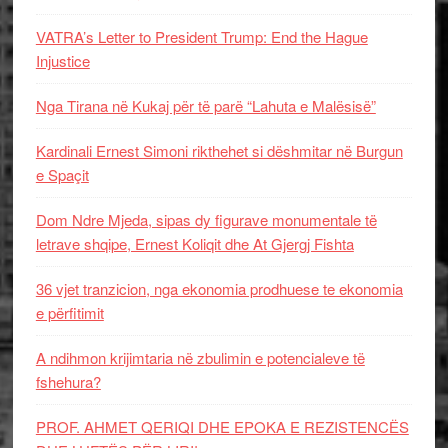
VATRA’s Letter to President Trump: End the Hague
Injustice
Nga Tirana në Kukaj për të parë “Lahuta e Malësisë”
Kardinali Ernest Simoni rikthehet si dëshmitar në Burgun
e Spaçit
Dom Ndre Mjeda, sipas dy figurave monumentale të
letrave shqipe, Ernest Koliqit dhe At Gjergj Fishta
36 vjet tranzicion, nga ekonomia prodhuese te ekonomia
e përfitimit
A ndihmon krijimtaria në zbulimin e potencialeve të
fshehura?
PROF. AHMET QERIQI DHE EPOKA E REZISTENCЁS