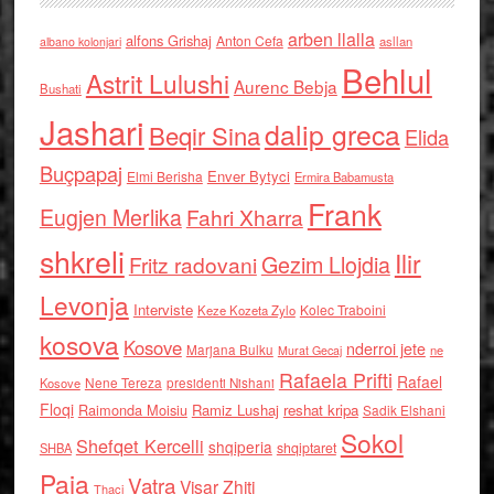
arben llalla
alfons Grishaj
Anton Cefa
asllan
albano kolonjari
Behlul
Astrit Lulushi
Aurenc Bebja
Bushati
Jashari
dalip greca
Beqir Sina
Elida
Buçpapaj
Enver Bytyci
Elmi Berisha
Ermira Babamusta
Frank
Eugjen Merlika
Fahri Xharra
shkreli
Ilir
Gezim Llojdia
Fritz radovani
Levonja
Interviste
Kolec Traboini
Keze Kozeta Zylo
kosova
Kosove
nderroi jete
Marjana Bulku
ne
Murat Gecaj
Rafaela Prifti
Rafael
Nene Tereza
Kosove
presidenti Nishani
Floqi
Raimonda Moisiu
Ramiz Lushaj
reshat kripa
Sadik Elshani
Sokol
Shefqet Kercelli
shqiperia
shqiptaret
SHBA
Paja
Vatra
Visar Zhiti
Thaci