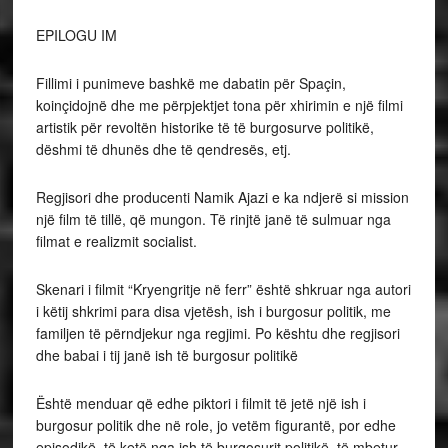
EPILOGU IM
Fillimi i punimeve bashkë me dabatin për Spaçin,
koinçidojnë dhe me përpjektjet tona për xhirimin e një filmi
artistik për revoltën historike të të burgosurve politikë,
dëshmi të dhunës dhe të qendresës, etj.
Regjisori dhe producenti Namik Ajazi e ka ndjerë si mission
një film të tillë, që mungon. Të rinjtë janë të sulmuar nga
filmat e realizmit socialist.
Skenari i filmit “Kryengritje në ferr” është shkruar nga autori
i këtij shkrimi para disa vjetësh, ish i burgosur politik, me
familjen të përndjekur nga regjimi. Po kështu dhe regjisori
dhe babai i tij janë ish të burgosur politikë
Është menduar që edhe piktori i filmit të jetë një ish i
burgosur politik dhe në role, jo vetëm figurantë, por edhe
episodikë, të ketë nga ish të burgosurit politikë, të mbetur