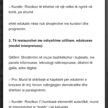
– Kundër: Rrezikon të kthehet në një relike të ngrirë në
kohë, pa shumë
efekt edukativ nëse nuk shoqërohet me kuratorí dhe
programim.
2. Të restaurohet me ndryshime utilitare, edukuese
(model interpretues):
Qëllimi: Shndërrimi në muze bashkëkohor i kujtesës, me
panele informuese, teknologji ndërvepruese, dëshmi të
gjalla, arkiv digjital.
– Pro: Mund të shërbejë si hapësirë për edukimin e
brezave të rinj; forcon ndërgjegjen demokratike dhe
shërben si paralajmërim.
– Kundër: Rrezikon t’i humbasë elementët autentikë; mund
të interpretohet si “teatër” i së kaluarës.