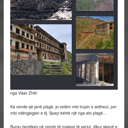
nga Visar Zhiti/
Ka vende që janë plagë, jo vetëm mbi trupin e atdheut, por
mbi ndërgjegjen e tij. Spaçi është një nga ato plagë…
Burgu famëkeq në zemër të maleve të veriut, dikur skenë e