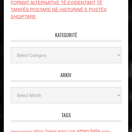
FORMAT ALTERNATIVE TË EVIDENTIMIT TË
TARIFËS POSTARE NË HISTORINË E POSTËS
SHQIPTARE
KATEGORITË
Kategoritë
ARKIV
Arkiv
TAGS
arben llalla
alfons Grishaj
Anton Cefa
asllan
albano kolonjari