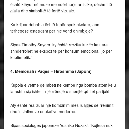
është kthyer në muze me ndërthurje artistike, dëshmi të
gjalla dhe simbolikë të fortë vizuale.
Ka krijuar debat: a është tepër spektakolare, apo
tërheqëse estetikisht për një vend dhimbjeje?
Sipas Timothy Snyder, ky është rreziku kur “e kaluara
shndërrohet në ekspozitë për konsum emocional, jo për
kuptim etik.”
4. Memoriali i Paqes – Hiroshima (Japoni)
Kupola e vetme që mbeti në këmbë nga bomba atomike u
la ashtu siç ishte – një rrënojë e shenjtë që flet pa fjalë.
Aty është realizuar një kombinim mes ruajtjes së rrënimit
dhe instalimeve edukative moderne.
Sipas sociologes japoneze Yoshiko Nozaki: “Kujtesa nuk