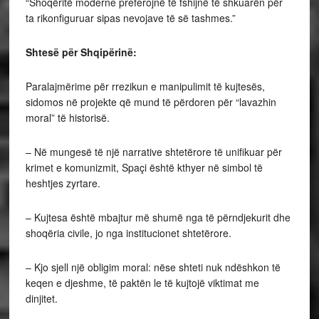
“Shoqëritë moderne preferojnë të fshijnë të shkuarën për
ta rikonfiguruar sipas nevojave të së tashmes.”
Shtesë për Shqipërinë:
Paralajmërime për rrezikun e manipulimit të kujtesës,
sidomos në projekte që mund të përdoren për “lavazhin
moral” të historisë.
– Në mungesë të një narrative shtetërore të unifikuar për
krimet e komunizmit, Spaçi është kthyer në simbol të
heshtjes zyrtare.
– Kujtesa është mbajtur më shumë nga të përndjekurit dhe
shoqëria civile, jo nga institucionet shtetërore.
– Kjo sjell një obligim moral: nëse shteti nuk ndëshkon të
keqen e djeshme, të paktën le të kujtojë viktimat me
dinjitet.