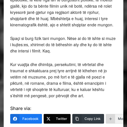
gjallë, kjo do ta bënte filmin unik në botë, ndërsa në rolet
kryesorë janë gjetur nga regjisori aktorë të njohur,
shqiptarë dhe të huaj. Mbështetja e huaj, interesi i tyre
kinematografik është, ajo e shtetit shqiptar ende mungon.
Spaçi si burg fizik tani mungon. Nëse ai do të ishte si muze
i kujtes:es, xhirimet do të bëheshin aty dhe ky do të ishte
dhe intersi i filmit. Kaq.
Kur vuajtja dhe dhimbja, persekutimi, të vërtetat dhe
traumat e shkaktuara prej tyre arrijnë të kthehen në jo
vetëm në muzeume, po më fort e të gjalla në poezi e
pikturë, në romane, drama e filma, është emancipim i
vërtetë i një shoqërie të kulturuar, ku e kaluar kështu
s’është më pengesë, por përvojë dhe art.
Share via:
Facebook
Twitter
Copy Link
More