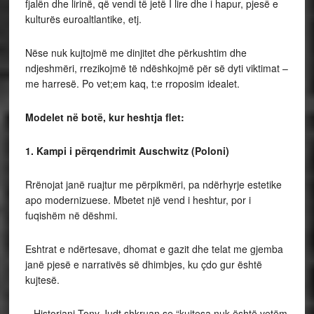
fjalën dhe lirinë, që vendi të jetë I lire dhe i hapur, pjesë e
kulturës euroaltlantike, etj.
Nëse nuk kujtojmë me dinjitet dhe përkushtim dhe
ndjeshmëri, rrezikojmë të ndëshkojmë për së dyti viktimat –
me harresë. Po vet;em kaq, t:e rroposim idealet.
Modelet në botë, kur heshtja flet:
1. Kampi i përqendrimit Auschwitz (Poloni)
Rrënojat janë ruajtur me përpikmëri, pa ndërhyrje estetike
apo modernizuese. Mbetet një vend i heshtur, por i
fuqishëm në dëshmi.
Eshtrat e ndërtesave, dhomat e gazit dhe telat me gjemba
janë pjesë e narrativës së dhimbjes, ku çdo gur është
kujtesë.
– Historiani Tony Judt shkruan se “kujtesa nuk është vetëm