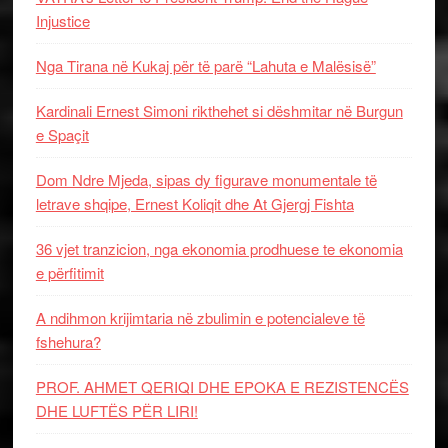
Injustice
Nga Tirana në Kukaj për të parë “Lahuta e Malësisë”
Kardinali Ernest Simoni rikthehet si dëshmitar në Burgun
e Spaçit
Dom Ndre Mjeda, sipas dy figurave monumentale të
letrave shqipe, Ernest Koliqit dhe At Gjergj Fishta
36 vjet tranzicion, nga ekonomia prodhuese te ekonomia
e përfitimit
A ndihmon krijimtaria në zbulimin e potencialeve të
fshehura?
PROF. AHMET QERIQI DHE EPOKA E REZISTENCЁS
DHE LUFTЁS PЁR LIRI!