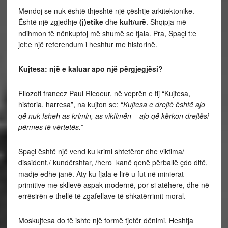
Mendoj se nuk është thjeshtë një çështje arkitektonike.
Është një zgjedhje
(j)etike
dhe
kult/urë
. Shqipja më
ndihmon të nënkuptoj më shumë se fjala. Pra, Spaçi t:e
jet:e një referendum i heshtur me historinë.
Kujtesa: një e kaluar apo një përgjegjësi?
Filozofi francez Paul Ricoeur, në veprën e tij “Kujtesa,
historia, harresa”, na kujton se: “
Kujtesa e drejtë është ajo
që nuk fsheh as krimin, as viktimën – ajo që kërkon drejtësi
përmes të vërtetës.
”
Spaçi është një vend ku krimi shtetëror dhe viktima/
dissident,/ kundërshtar, /hero kanë qenë përballë çdo ditë,
madje edhe janë. Aty ku fjala e lirë u fut në minierat
primitive me skllevë aspak modernë, por si atëhere, dhe në
errësirën e thellë të zgafellave të shkatërrimit moral.
Moskujtesa do të ishte një formë tjetër dënimi. Heshtja