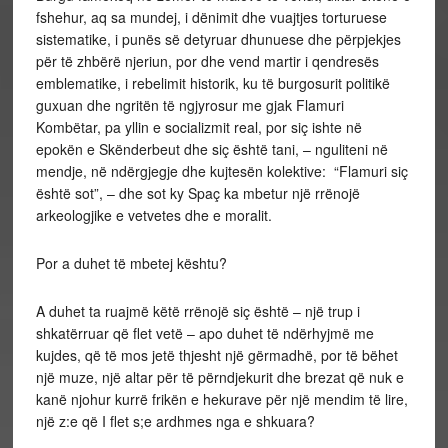
fshehur, aq sa mundej, i dënimit dhe vuajtjes torturuese
sistematike, i punës së detyruar dhunuese dhe përpjekjes
për të zhbërë njeriun, por dhe vend martir i qendresës
emblematike, i rebelimit historik, ku të burgosurit politikë
guxuan dhe ngritën të ngjyrosur me gjak Flamuri
Kombëtar, pa yllin e socializmit real, por siç ishte në
epokën e Skënderbeut dhe siç është tani, – nguliteni në
mendje, në ndërgjegje dhe kujtesën kolektive: “Flamuri siç
është sot”, – dhe sot ky Spaç ka mbetur një rrënojë
arkeologjike e vetvetes dhe e moralit.
Por a duhet të mbetej kështu?
A duhet ta ruajmë këtë rrënojë siç është – një trup i
shkatërruar që flet vetë – apo duhet të ndërhyjmë me
kujdes, që të mos jetë thjesht një gërmadhë, por të bëhet
një muze, një altar për të përndjekurit dhe brezat që nuk e
kanë njohur kurrë frikën e hekurave për një mendim të lire,
një z:e që I flet s;e ardhmes nga e shkuara?