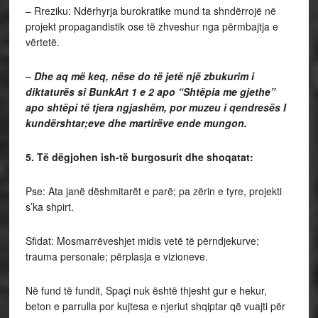
– Rreziku: Ndërhyrja burokratike mund ta shndërrojë në
projekt propagandistik ose të zhveshur nga përmbajtja e
vërtetë.
–
Dhe aq më keq, nëse do të jetë një zbukurim i
diktaturës si BunkArt 1 e 2 apo “Shtëpia me gjethe”
apo shtëpi të tjera ngjashëm, por muzeu i qendresës I
kundërshtar;eve dhe martirëve ende mungon.
5. Të dëgjohen ish-të burgosurit dhe shoqatat:
Pse: Ata janë dëshmitarët e parë; pa zërin e tyre, projekti
s’ka shpirt.
Sfidat: Mosmarrëveshjet midis vetë të përndjekurve;
trauma personale; përplasja e vizioneve.
Në fund të fundit, Spaçi nuk është thjesht gur e hekur,
beton e parrulla por kujtesa e njeriut shqiptar që vuajti për