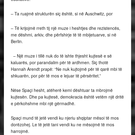
– Ta ruajmë strukturën siç është, si në Auschwitz, por
– Të krijojmë rreth tij një muze i heshtjes dhe rezistencës,
me dëshmi, arkiv, dhe përfshirje të të mbijetuarve, si në
Berlin.
– Një muze i tillë nuk do të ishte thjesht kujtesë e së
kaluarës, por parandalim për të ardhmen. Siç thotë
Hannah Arendt prapë: “Ne nuk kujtojmë për të qarë mbi të
shkuarën, por për të mos e lejuar të përsëritet.”
Nëse Spaçi hesht, atëherë kemi dështuar ta mbrojmë
kujtesën. Dhe pa kujtesë, demokracia është vetëm një dritë
e përkohshme mbi një gërmadhë.
Spaçi mund të jetë vendi ku njeriu shqiptar mësoi të mos
dorëzohej. Le të jetë tani vendi ku ne mësojmë të mos
harrojmë.