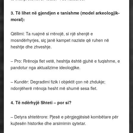
3. Të lihet në gjendjen e tanishme (model arkeologjik-
moral):
Qëllimi: Ta ruajmë si rrënojë, si një shenjë e
mosndërhyrjes, siç janë kampet naziste që ruhen në
heshtje dhe zhveshje.
– Pro: Rrënoja flet vetë, heshtja është gjuhë e fuqishme, e
pandotur nga aktualizime ideologjike.
– Kundër: Degradimi fizik i objektit çon në zhdukje;
ndonjëherë rrënoja hesht më shumë sesa flet.
4. Të ndërhyjë Shteti – por si?
– Detyra shtetërore: Pjesë e përgjegjësisë kombëtare për
kujtesën historike dhe arsimimin qytetar.