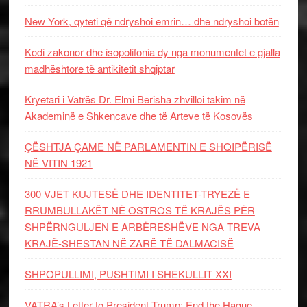
New York, qyteti që ndryshoi emrin… dhe ndryshoi botën
Kodi zakonor dhe isopolifonia dy nga monumentet e gjalla
madhështore të antikitetit shqiptar
Kryetari i Vatrës Dr. Elmi Berisha zhvilloi takim në
Akademinë e Shkencave dhe të Arteve të Kosovës
ÇËSHTJA ÇAME NË PARLAMENTIN E SHQIPËRISË
NË VITIN 1921
300 VJET KUJTESË DHE IDENTITET-TRYEZË E
RRUMBULLAKËT NË OSTROS TË KRAJËS PËR
SHPËRNGULJEN E ARBËRESHËVE NGA TREVA
KRAJË-SHESTAN NË ZARË TË DALMACISË
SHPOPULLIMI, PUSHTIMI I SHEKULLIT XXI
VATRA’s Letter to President Trump: End the Hague