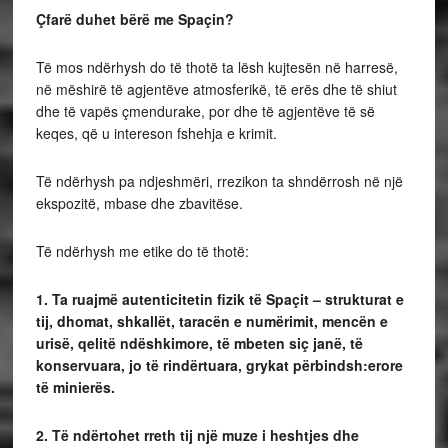
Çfarë duhet bërë me Spaçin?
Të mos ndërhysh do të thotë ta lësh kujtesën në harresë,
në mëshirë të agjentëve atmosferikë, të erës dhe të shiut
dhe të vapës çmendurake, por dhe të agjentëve të së
keqes, që u intereson fshehja e krimit.
Të ndërhysh pa ndjeshmëri, rrezikon ta shndërrosh në një
ekspozitë, mbase dhe zbavitëse.
Të ndërhysh me etike do të thotë:
1. Ta ruajmë autenticitetin fizik të Spaçit
– strukturat e
tij, dhomat, shkallët, taracën e numërimit, mencën e
urisë, qelitë ndëshkimore, të mbeten siç janë, të
konservuara, jo të rindërtuara, grykat përbindsh:erore
të minierës.
2. Të ndërtohet rreth tij një muze i heshtjes dhe