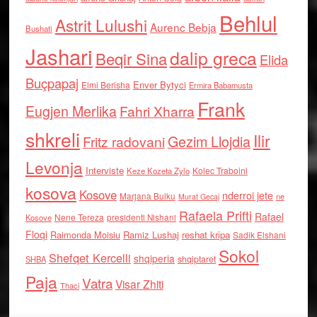
Behlul
Astrit Lulushi
Aurenc Bebja
Bushati
Jashari
dalip greca
Beqir Sina
Elida
Buçpapaj
Enver Bytyci
Elmi Berisha
Ermira Babamusta
Frank
Eugjen Merlika
Fahri Xharra
shkreli
Ilir
Gezim Llojdia
Fritz radovani
Levonja
Interviste
Kolec Traboini
Keze Kozeta Zylo
kosova
Kosove
nderroi jete
Marjana Bulku
ne
Murat Gecaj
Rafaela Prifti
Rafael
Nene Tereza
Kosove
presidenti Nishani
Floqi
Raimonda Moisiu
Ramiz Lushaj
reshat kripa
Sadik Elshani
Sokol
Shefqet Kercelli
shqiperia
shqiptaret
SHBA
Paja
Vatra
Visar Zhiti
Thaci