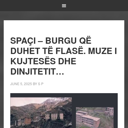
SPAÇI – BURGU QË
DUHET TË FLASË. MUZE I
KUJTESËS DHE
DINJITETIT…
JUNE 5, 2025
BY
S P