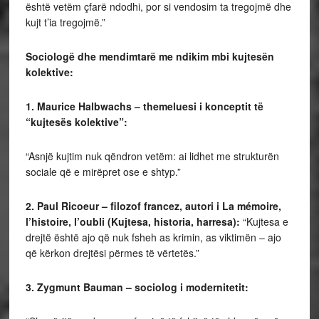
është vetëm çfarë ndodhi, por si vendosim ta tregojmë dhe
kujt t’ia tregojmë.”
Sociologë dhe mendimtarë me ndikim mbi kujtesën
kolektive:
1. Maurice Halbwachs
– themeluesi i konceptit të
“kujtesës kolektive”:
“Asnjë kujtim nuk qëndron vetëm: ai lidhet me strukturën
sociale që e mirëpret ose e shtyp.”
2. Paul Ricoeur
– filozof francez, autori i La mémoire,
l’histoire, l’oubli
(Kujtesa, historia, harresa):
“Kujtesa e
drejtë është ajo që nuk fsheh as krimin, as viktimën – ajo
që kërkon drejtësi përmes të vërtetës.”
3. Zygmunt Bauman
– sociolog i modernitetit: