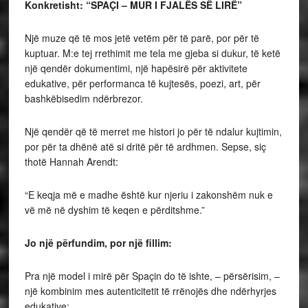
Konkretisht: “SPAÇI – MUR I FJALËS SË LIRË”
Një muze që të mos jetë vetëm për të parë, por për të
kuptuar. M:e tej rrethimit me tela me gjeba si dukur, të ketë
një qendër dokumentimi, një hapësirë për aktivitete
edukative, për performanca të kujtesës, poezi, art, për
bashkëbisedim ndërbrezor.
Një qendër që të merret me histori jo për të ndalur kujtimin,
por për ta dhënë atë si dritë për të ardhmen. Sepse, siç
thotë Hannah Arendt:
“E keqja më e madhe është kur njeriu i zakonshëm nuk e
vë më në dyshim të keqen e përditshme.”
Jo një përfundim, por një fillim:
Pra një model i mirë për Spaçin do të ishte, – përsërisim, –
një kombinim mes autenticitetit të rrënojës dhe ndërhyrjes
edukative: