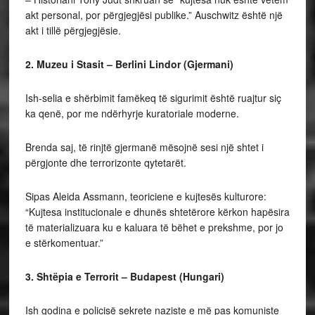
akt personal, por përgjegjësi publike.” Auschwitz është një
akt i tillë përgjegjësie.
2. Muzeu i Stasit – Berlini Lindor (Gjermani)
Ish-selia e shërbimit famëkeq të sigurimit është ruajtur siç
ka qenë, por me ndërhyrje kuratoriale moderne.
Brenda saj, të rinjtë gjermanë mësojnë sesi një shtet i
përgjonte dhe terrorizonte qytetarët.
Sipas Aleida Assmann, teoriciene e kujtesës kulturore:
“Kujtesa institucionale e dhunës shtetërore kërkon hapësira
të materializuara ku e kaluara të bëhet e prekshme, por jo
e stërkomentuar.”
3. Shtëpia e Terrorit – Budapest (Hungari)
Ish godina e policisë sekrete naziste e më pas komuniste