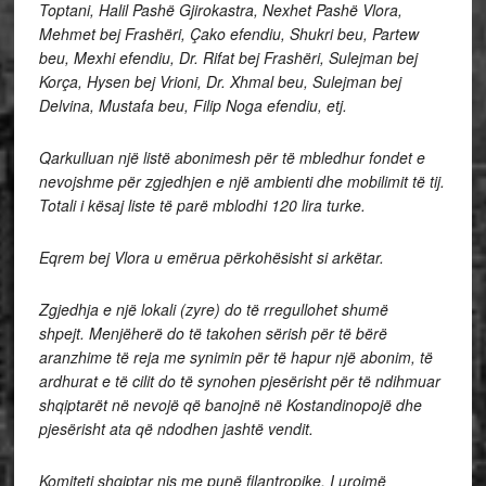
Toptani, Halil Pashë Gjirokastra, Nexhet Pashë Vlora,
Mehmet bej Frashëri, Çako efendiu, Shukri beu, Partew
beu, Mexhi efendiu, Dr. Rifat bej Frashëri, Sulejman bej
Korça, Hysen bej Vrioni, Dr. Xhmal beu, Sulejman bej
Delvina, Mustafa beu, Filip Noga efendiu, etj.
Qarkulluan një listë abonimesh për të mbledhur fondet e
nevojshme për zgjedhjen e një ambienti dhe mobilimit të tij.
Totali i kësaj liste të parë mblodhi 120 lira turke.
Eqrem bej Vlora u emërua përkohësisht si arkëtar.
Zgjedhja e një lokali (zyre) do të rregullohet shumë
shpejt.
Menjëherë do të takohen sërish për të bërë
aranzhime të reja me synimin për të hapur një abonim, të
ardhurat e të cilit do të synohen pjesërisht për të ndihmuar
shqiptarët në nevojë që banojnë në Kostandinopojë dhe
pjesërisht ata që ndodhen jashtë vendit.
Komiteti shqiptar nis me punë filantropike. I urojmë