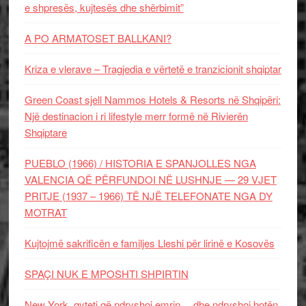
e shpresës, kujtesës dhe shërbimit”
A PO ARMATOSET BALLKANI?
Kriza e vlerave – Tragjedia e vërtetë e tranzicionit shqiptar
Green Coast sjell Nammos Hotels & Resorts në Shqipëri:
Një destinacion i ri lifestyle merr formë në Rivierën
Shqiptare
PUEBLO (1966) / HISTORIA E SPANJOLLES NGA
VALENCIA QË PËRFUNDOI NË LUSHNJE — 29 VJET
PRITJE (1937 – 1966) TË NJË TELEFONATE NGA DY
MOTRAT
Kujtojmë sakrificën e familjes Lleshi për lirinë e Kosovës
SPAÇI NUK E MPOSHTI SHPIRTIN
New York, qyteti që ndryshoi emrin… dhe ndryshoi botën