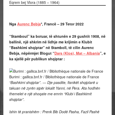
Eqrem bej Vlora (1885 – 1964)
Nga
Aurenc Bebja
*, Francë – 29 Tetor 2022
“
Stamboul” ka botuar, të shtunën e 29 gushtit 1908, në
ballinë, një shkrim në lidhje me krijimin e Klubit
“Bashkimi shqiptar” në Stamboll, të cilin Aurenc
Bebja, nëpërmjet Blogut “
Dars (Klos), Mat – Albania
”, e
ka sjellë për publikun shqiptar :
Burimi : gallica.bnf.fr / Bibliothèque nationale de France
“Bashkimi shqiptar”. — Dje pasdite, fisnikët shqiptarë u
takuan në zyrën sipër lokalit Yanni, në Pera. Ata hodhën
themelet e një shoqate me emrin “Klubi i Bashkimit
shqiptar”.
Ishin të pranishëm : Prenk Bib Dodë Pasha, Fazil Pashë