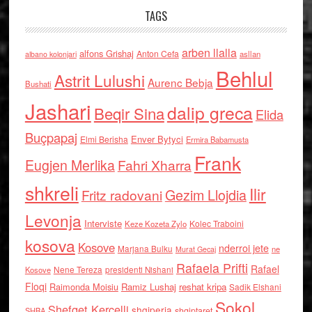
TAGS
arben llalla
alfons Grishaj
Anton Cefa
asllan
albano kolonjari
Behlul
Astrit Lulushi
Aurenc Bebja
Bushati
Jashari
dalip greca
Beqir Sina
Elida
Buçpapaj
Enver Bytyci
Elmi Berisha
Ermira Babamusta
Frank
Eugjen Merlika
Fahri Xharra
shkreli
Ilir
Gezim Llojdia
Fritz radovani
Levonja
Interviste
Kolec Traboini
Keze Kozeta Zylo
kosova
Kosove
nderroi jete
Marjana Bulku
ne
Murat Gecaj
Rafaela Prifti
Rafael
Nene Tereza
Kosove
presidenti Nishani
Floqi
Raimonda Moisiu
Ramiz Lushaj
reshat kripa
Sadik Elshani
Sokol
Shefqet Kercelli
shqiperia
shqiptaret
SHBA