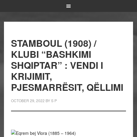
STAMBOUL (1908) /
KLUBI “BASHKIMI
SHQIPTAR” : VENDI I
KRIJIMIT,
PJESMARRËSIT, QËLLIMI
OCTOBER 29, 2022
BY
S P