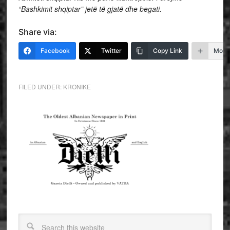
“Bashkimit shqiptar” jetë të gjatë dhe begati.
Share via:
Facebook
Twitter
Copy Link
More
FILED UNDER:
KRONIKE