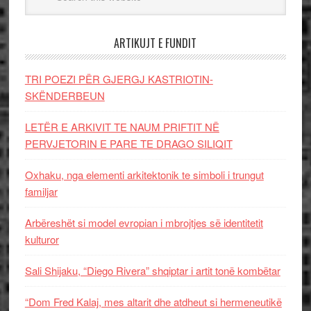
ARTIKUJT E FUNDIT
TRI POEZI PËR GJERGJ KASTRIOTIN-
SKËNDERBEUN
LETËR E ARKIVIT TE NAUM PRIFTIT NË
PERVJETORIN E PARE TE DRAGO SILIQIT
Oxhaku, nga elementi arkitektonik te simboli i trungut
familjar
Arbëreshët si model evropian i mbrojtjes së identitetit
kulturor
Sali Shijaku, “Diego Rivera” shqiptar i artit tonë kombëtar
“Dom Fred Kalaj, mes altarit dhe atdheut si hermeneutikë