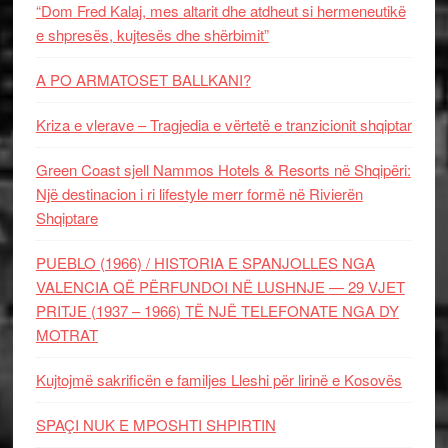
“Dom Fred Kalaj, mes altarit dhe atdheut si hermeneutikë
e shpresës, kujtesës dhe shërbimit”
A PO ARMATOSET BALLKANI?
Kriza e vlerave – Tragjedia e vërtetë e tranzicionit shqiptar
Green Coast sjell Nammos Hotels & Resorts në Shqipëri:
Një destinacion i ri lifestyle merr formë në Rivierën
Shqiptare
PUEBLO (1966) / HISTORIA E SPANJOLLES NGA
VALENCIA QË PËRFUNDOI NË LUSHNJE — 29 VJET
PRITJE (1937 – 1966) TË NJË TELEFONATE NGA DY
MOTRAT
Kujtojmë sakrificën e familjes Lleshi për lirinë e Kosovës
SPAÇI NUK E MPOSHTI SHPIRTIN