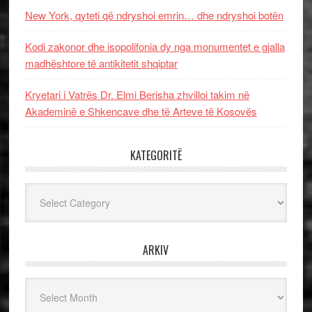
New York, qyteti që ndryshoi emrin… dhe ndryshoi botën
Kodi zakonor dhe isopolifonia dy nga monumentet e gjalla
madhështore të antikitetit shqiptar
Kryetari i Vatrës Dr. Elmi Berisha zhvilloi takim në
Akademinë e Shkencave dhe të Arteve të Kosovës
KATEGORITË
Kategoritë
ARKIV
Arkiv