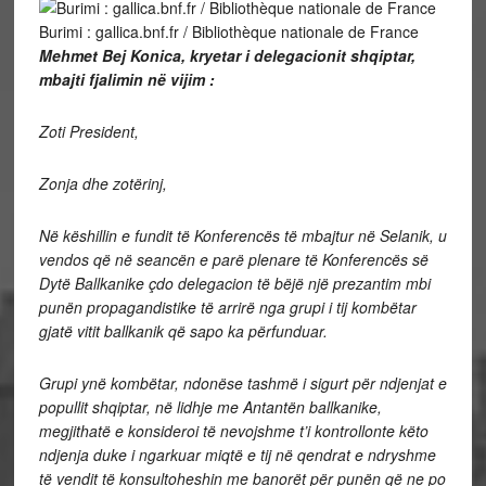
Burimi : gallica.bnf.fr / Bibliothèque nationale de France
Mehmet Bej Konica, kryetar i delegacionit shqiptar,
mbajti fjalimin në vijim :
Zoti President,
Zonja dhe zotërinj,
Në këshillin e fundit të Konferencës të mbajtur në Selanik, u
vendos që në seancën e parë plenare të Konferencës së
Dytë Ballkanike çdo delegacion të bëjë një prezantim mbi
punën propagandistike të arrirë nga grupi i tij kombëtar
gjatë vitit ballkanik që sapo ka përfunduar.
Grupi ynë kombëtar, ndonëse tashmë i sigurt për ndjenjat e
popullit shqiptar, në lidhje me Antantën ballkanike,
megjithatë e konsideroi të nevojshme t’i kontrollonte këto
ndjenja duke i ngarkuar miqtë e tij në qendrat e ndryshme
të vendit të konsultoheshin me banorët për punën që ne po