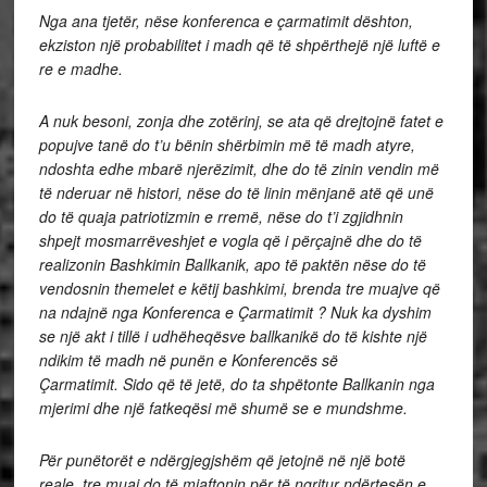
Nga ana tjetër, nëse konferenca e çarmatimit dështon,
ekziston një probabilitet i madh që të shpërthejë një luftë e
re e madhe.
A nuk besoni, zonja dhe zotërinj, se ata që drejtojnë fatet e
popujve tanë do t’u bënin shërbimin më të madh atyre,
ndoshta edhe mbarë njerëzimit, dhe do të zinin vendin më
të nderuar në histori, nëse do të linin mënjanë atë që unë
do të quaja patriotizmin e rremë, nëse do t’i zgjidhnin
shpejt mosmarrëveshjet e vogla që i përçajnë dhe do të
realizonin Bashkimin Ballkanik, apo të paktën nëse do të
vendosnin themelet e këtij bashkimi, brenda tre muajve që
na ndajnë nga Konferenca e Çarmatimit ?
Nuk ka dyshim
se një akt i tillë i udhëheqësve ballkanikë do të kishte një
ndikim të madh në punën e Konferencës së
Çarmatimit.
Sido që të jetë, do ta shpëtonte Ballkanin nga
mjerimi dhe një fatkeqësi më shumë se e mundshme.
Për punëtorët e ndërgjegjshëm që jetojnë në një botë
reale, tre muaj do të mjaftonin për të ngritur ndërtesën e