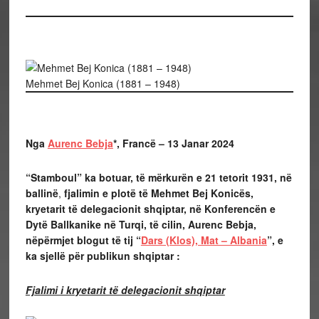
Mehmet Bej Konica (1881 – 1948)
Nga
Aurenc Bebja
*, Francë – 13 Janar 2024
“Stamboul” ka botuar, të mërkurën e 21 tetorit 1931, në
ballinë
,
fjalimin e plotë të Mehmet Bej Konicës,
kryetarit të delegacionit shqiptar, në Konferencën e
Dytë Ballkanike në Turqi, të cilin, Aurenc Bebja,
nëpërmjet blogut të tij “
Dars (Klos), Mat – Albania
”, e
ka sjellë për publikun shqiptar :
Fjalimi i kryetarit të delegacionit shqiptar