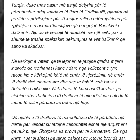
Turqia, duke mos pasur më asnjë detyrim për të
përmbushur ndaj vendeve të tjera të Gadishullit, gjendet në
pozitën e privilegjuar për të luajtur rolin e ndërmjetëses për
zgjidhjen e mosmarrëveshjeve që pengojnë Bashkimin
Ballkanik. Ajo do të tentojë të mbulojë me një vello pak a
shumë të trashë spektaklin dekurajues të vitit ballkanik që
sapo ka skaduar.
Ne kërkojmë vetëm që të lejohen të jetojnë qindra mijëra
individë që rrethanat i kanë ndarë nga vëllezërit e tyre
racor.
Ne e kërkojmë këtë në emër të njerëzimit, në emër
të drejtësisë elementare dhe sepse është vetë baza e
Antantës ballkanike.
Nuk duhet të kemi asnjë iluzion; pa
njohjen dhe zbatimin e të drejtave të minoriteteve nuk do të
mund të ecim përpara as edhe një hap.
Që njohja e të drejtave të minoriteteve do të përbënte një
rrezik për vendet ku jetojnë minoritetet është një argument
që nuk pi ujë.
Shqipëria ka prova për të kundërtën.
Që nga
krijimi i saj si shtet i pavarur, pakicat që jetojnë brenda saj,