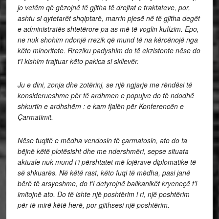
jo vetëm që gëzojnë të gjitha të drejtat e traktateve, por,
ashtu si qytetarët shqiptarë, marrin pjesë në të gjitha degët
e administratës shtetërore pa as më të voglin kufizim.
Epo,
ne nuk shohim ndonjë rrezik që mund të na kërcënojë nga
këto minoritete.
Rreziku padyshim do të ekzistonte nëse do
t’i kishim trajtuar këto pakica si skllevër.
Ju e dini, zonja dhe zotërinj, se një ngjarje me rëndësi të
konsiderueshme për të ardhmen e popujve do të ndodhë
shkurtin e ardhshëm : e kam fjalën për Konferencën e
Çarmatimit.
Nëse fuqitë e mëdha vendosin të çarmatosin, ato do ta
bëjnë këtë plotësisht dhe me ndershmëri, sepse situata
aktuale nuk mund t’i përshtatet më lojërave diplomatike të
së shkuarës.
Në këtë rast, këto fuqi të mëdha, pasi janë
bërë të arsyeshme, do t’i detyrojnë ballkanikët kryeneçë t’i
imitojnë ato.
Do të ishte një poshtërim i ri, një poshtërim
për të mirë këtë herë, por gjithsesi një poshtërim.