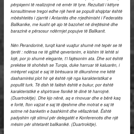
përpiqemi të realizojmë në emër të tyre.
Rezultati i këtyre
konsultimeve tregoi edhe një herë se populli shqiptar është
mbështetës i zjarrtë i Antantës dhe rrjedhimisht i Federatës
Ballkanike, me kusht që ajo të bazohet në drejtësinë dhe
barazinë e përsosur ndërmjet popujve të Ballkanit.
Nën Perandorinë, turqit kanë vuajtur shumë më tepër se të
tjerët : ndërsa ne të gjithë qeverisnim, e kishim të lehtë si
lojë, por jo shumë elegante, t’i fajësonim ata.
Dhe sot është
prekëse të shohësh se Turqia, duke harruar të kaluarën, i
mirëpret vajzat e saj të birësuara të dikurshme me këtë
dashamirësi plot hir që është një nga karakteristikat e
popullit turk.
Të dish të falësh është e bukur, por është
karakteristikë e shpirtrave fisnikë të dinë të harrojnë.
(Duartrokitje).
Dhe kjo nënë, aq e rinovuar dhe e bërë kaq
e fortë, fton vajzat e saj të djeshme dhe motrat e saj të
sotme në banketin e bashkimit dhe vëllazërisë.
Është
padyshim një stimul për delegatët e Konferencës dhe një
mësim për shtetarët ballkanikë. (Duartrokitje).