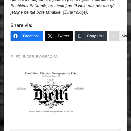
Bashkimit Ballkanik, tre shekuj do të ishin pak për ata që
jetojnë në një botë fanatike.
(Duartrokitje).
Share via:
Facebook
Twitter
Copy Link
More
FILED UNDER:
EMIGRACION