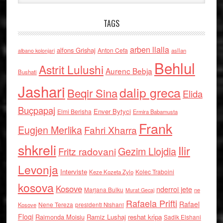
TAGS
arben llalla
alfons Grishaj
Anton Cefa
asllan
albano kolonjari
Behlul
Astrit Lulushi
Aurenc Bebja
Bushati
Jashari
dalip greca
Beqir Sina
Elida
Buçpapaj
Enver Bytyci
Elmi Berisha
Ermira Babamusta
Frank
Eugjen Merlika
Fahri Xharra
shkreli
Ilir
Gezim Llojdia
Fritz radovani
Levonja
Interviste
Kolec Traboini
Keze Kozeta Zylo
kosova
Kosove
nderroi jete
Marjana Bulku
ne
Murat Gecaj
Rafaela Prifti
Rafael
Nene Tereza
Kosove
presidenti Nishani
Floqi
Raimonda Moisiu
Ramiz Lushaj
reshat kripa
Sadik Elshani