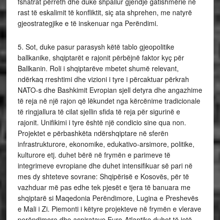
fshatrat përreth dhe duke shpallur gjendje gatishmërie në
rast të eskalimit të konfliktit, siç ata shprehen, me natyrë
gjeostrategjike e të inskenuar nga Perëndimi.
5. Sot, duke pasur parasysh këtë tablo gjeopolitike
ballkanike, shqiptarët e rajonit përbëjnë faktor kyç për
Ballkanin. Roli i shqiptarëve mbetet shumë relevant,
ndërkaq rreshtimi dhe vizioni i tyre i përcaktuar përkrah
NATO-s dhe Bashkimit Evropian sjell detyra dhe angazhime
të reja në një rajon që lëkundet nga kërcënime tradicionale
të ringjallura të cilat sjellin sfida të reja për sigurinë e
rajonit. Unifikimi i tyre është një condicio sine qua non.
Projektet e përbashkëta ndërshqiptare në sferën
infrastrukturore, ekonomike, edukativo-arsimore, politike,
kulturore etj. duhet bërë në frymën e parimeve të
integrimeve evropiane dhe duhet intensifikuar së pari në
mes dy shteteve sovrane: Shqipërisë e Kosovës, për të
vazhduar më pas edhe tek pjesët e tjera të banuara me
shqiptarë si Maqedonia Perëndimore, Lugina e Preshevës
e Mali i Zi. Piemonti i këtyre projekteve në frymën e vlerave
perëndimore dhe aspiratave Euro-Atlantike duhet të jetë