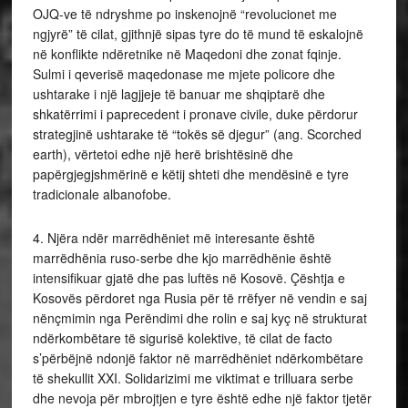
OJQ-ve të ndryshme po inskenojnë “revolucionet me
ngjyrë” të cilat, gjithnjë sipas tyre do të mund të eskalojnë
në konflikte ndëretnike në Maqedoni dhe zonat fqinje.
Sulmi i qeverisë maqedonase me mjete policore dhe
ushtarake i një lagjjeje të banuar me shqiptarë dhe
shkatërrimi i paprecedent i pronave civile, duke përdorur
strategjinë ushtarake të “tokës së djegur” (ang. Scorched
earth), vërtetoi edhe një herë brishtësinë dhe
papërgjegjshmërinë e këtij shteti dhe mendësinë e tyre
tradicionale albanofobe.
4. Njëra ndër marrëdhëniet më interesante është
marrëdhënia ruso-serbe dhe kjo marrëdhënie është
intensifikuar gjatë dhe pas luftës në Kosovë. Çështja e
Kosovës përdoret nga Rusia për të rrëfyer në vendin e saj
nënçmimin nga Perëndimi dhe rolin e saj kyç në strukturat
ndërkombëtare të sigurisë kolektive, të cilat de facto
s’përbëjnë ndonjë faktor në marrëdhëniet ndërkombëtare
të shekullit XXI. Solidarizimi me viktimat e trilluara serbe
dhe nevoja për mbrojtjen e tyre është edhe një faktor tjetër