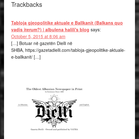
Trackbacks
Tabloja gjeopolitike aktuale e Ballkanit (Balkans quo
vadis iterum?) | albulena halili's blog
says:
October 5, 2015 at 8:06 am
[…] Botuar në gazetën Dielli në
SHBA, https://gazetadielli.com/tabloja-gjeopolitike-aktuale-
e-ballkanit/ […]