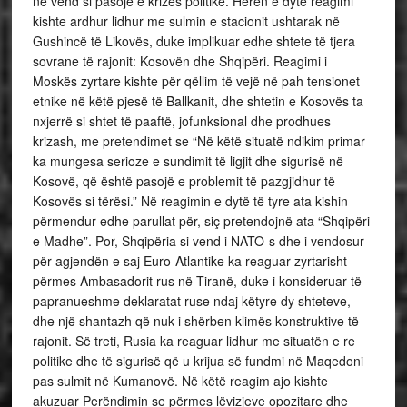
në vend si pasojë e krizës politike. Herën e dytë reagimi
kishte ardhur lidhur me sulmin e stacionit ushtarak në
Gushincë të Likovës, duke implikuar edhe shtete të tjera
sovrane të rajonit: Kosovën dhe Shqipëri. Reagimi i
Moskës zyrtare kishte për qëllim të vejë në pah tensionet
etnike në këtë pjesë të Ballkanit, dhe shtetin e Kosovës ta
nxjerrë si shtet të paaftë, jofunksional dhe prodhues
krizash, me pretendimet se “Në këtë situatë ndikim primar
ka mungesa serioze e sundimit të ligjit dhe sigurisë në
Kosovë, që është pasojë e problemit të pazgjidhur të
Kosovës si tërësi.” Në reagimin e dytë të tyre ata kishin
përmendur edhe parullat për, siç pretendojnë ata “Shqipëri
e Madhe”. Por, Shqipëria si vend i NATO-s dhe i vendosur
për agjendën e saj Euro-Atlantike ka reaguar zyrtarisht
përmes Ambasadorit rus në Tiranë, duke i konsideruar të
papranueshme deklaratat ruse ndaj këtyre dy shteteve,
dhe një shantazh që nuk i shërben klimës konstruktive të
rajonit. Së treti, Rusia ka reaguar lidhur me situatën e re
politike dhe të sigurisë që u krijua së fundmi në Maqedoni
pas sulmit në Kumanovë. Në këtë reagim ajo kishte
akuzuar Perëndimin se përmes lëvizjeve opozitare dhe