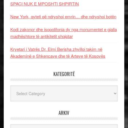
SPAÇI NUK E MPOSHTI SHPIRTIN
New York, qyteti që ndryshoi emrin… dhe ndryshoi botën
Kodi zakonor dhe isopolifonia dy nga monumentet e gjalla
madhështore të antikitetit shqiptar
Kryetari i Vatrës Dr. Elmi Berisha zhvilloi takim në
Akademinë e Shkencave dhe të Arteve të Kosovës
KATEGORITË
Kategoritë
ARKIV
Arkiv