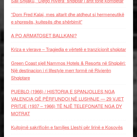
Sali Shijaku, “Diego Rivera” shqiptar i artit tonë kombëtar
“Dom Fred Kalaj, mes altarit dhe atdheut si hermeneutikë
e shpresës, kujtesës dhe shërbimit”
A PO ARMATOSET BALLKANI?
Kriza e vlerave – Tragjedia e vërtetë e tranzicionit shqiptar
Green Coast sjell Nammos Hotels & Resorts në Shqipëri:
Një destinacion i ri lifestyle merr formë në Rivierën
Shqiptare
PUEBLO (1966) / HISTORIA E SPANJOLLES NGA
VALENCIA QË PËRFUNDOI NË LUSHNJE — 29 VJET
PRITJE (1937 – 1966) TË NJË TELEFONATE NGA DY
MOTRAT
Kujtojmë sakrificën e familjes Lleshi për lirinë e Kosovës