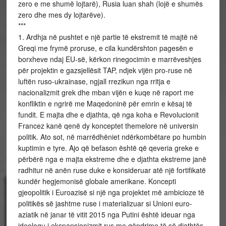
zero e me shumë lojtarë), Rusia luan shah (lojë e shumës
zero dhe mes dy lojtarëve).
***
1. Ardhja në pushtet e një partie të ekstremit të majtë në
Greqi me frymë proruse, e cila kundërshton pagesën e
borxheve ndaj EU-së, kërkon rinegocimin e marrëveshjes
për projektin e gazsjellësit TAP, ndjek vijën pro-ruse në
luftën ruso-ukrainase, ngjall rrezikun nga rritja e
nacionalizmit grek dhe mban vijën e kuqe në raport me
konfliktin e ngrirë me Maqedoninë për emrin e kësaj të
fundit. E majta dhe e djathta, që nga koha e Revolucionit
Francez kanë qenë dy konceptet themelore në universin
politik. Ato sot, në marrëdhëniet ndërkombëtare po humbin
kuptimin e tyre. Ajo që befason është që qeveria greke e
përbërë nga e majta ekstreme dhe e djathta ekstreme janë
radhitur në anën ruse duke e konsideruar atë një fortifikatë
kundër hegjemonisë globale amerikane. Koncepti
gjeopolitik i Euroazisë si një nga projektet më ambicioze të
politikës së jashtme ruse i materializuar si Unioni euro-
aziatik në janar të vitit 2015 nga Putini është ideuar nga
ideologu i ekspansionizmit rus me qëndrime të së djathtës