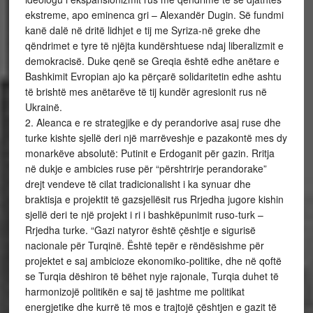
ekstreme, apo eminenca gri – Alexandër Dugin. Së fundmi
kanë dalë në dritë lidhjet e tij me Syriza-në greke dhe
qëndrimet e tyre të njëjta kundërshtuese ndaj liberalizmit e
demokracisë. Duke qenë se Greqia është edhe anëtare e
Bashkimit Evropian ajo ka përçarë solidaritetin edhe ashtu
të brishtë mes anëtarëve të tij kundër agresionit rus në
Ukrainë.
2. Aleanca e re strategjike e dy perandorive asaj ruse dhe
turke kishte sjellë deri një marrëveshje e pazakontë mes dy
monarkëve absolutë: Putinit e Erdoganit për gazin. Rritja
në dukje e ambicies ruse për “përshtrirje perandorake”
drejt vendeve të cilat tradicionalisht i ka synuar dhe
braktisja e projektit të gazsjellësit rus Rrjedha jugore kishin
sjellë deri te një projekt i ri i bashkëpunimit ruso-turk –
Rrjedha turke. “Gazi natyror është çështje e sigurisë
nacionale për Turqinë. Është tepër e rëndësishme për
projektet e saj ambicioze ekonomiko-politike, dhe në qoftë
se Turqia dëshiron të bëhet nyje rajonale, Turqia duhet të
harmonizojë politikën e saj të jashtme me politikat
energjetike dhe kurrë të mos e trajtojë çështjen e gazit të