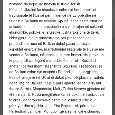
historisë do bëjnë që historia të fillojë sërish.”
Kriza në Ukrainë ka shpalosur edhe një herë ambiciet
tradicionale të Rusisë për influencë në Evropë dhe në
rajonin e Ballkanit në veçanti. Kjo influencë është rritur në
dekadën e fundit me prezencën e saj në rajon në sektorët
ekonomikë, politikë, energjetikë, ushtarakë dhe të tjerë.
Ndër gjërat më të rëndësishme për prezencën dhe
pretendimet ruse në Ballkan duhet pasur parasysh:
aspektet energjetike, marrëdhëniet bilaterale të Rusisë me
vendet e Ballkanit, influenca kulturore historikisht prezente
te popujt sllavo-jugorë e ortodoksë dhe roli i Rusisë si
anëtar i përhershëm i Këshillit të Sigurimit. Prezenca ruse
në Ballkan është një antipod i Perëndimit në përgjithësi.
Pas përplasjeve në Ukrainë duket sikur përplasja e radhës
do të jetë në Ballkan. Këtë e paralajmëroi edhe Kerry kur
tha se Serbia, Maqedonia, Mali i Zi dhe Kosova gjenden në
vijën e zjarrit. Rusia megjithëse ka një doktrinë tradicionale
të cilës i qëndron besnike është një lojtare taktike e
përkryer dhe siç shkruante The Economist, përderisa
Perëndimi luan lojën Monopol (që s’është lojë e shumës