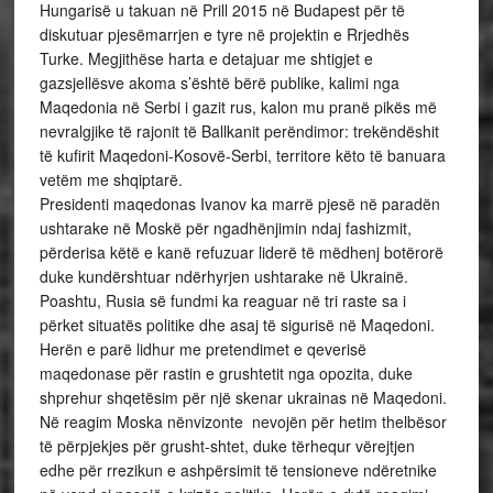
Hungarisë u takuan në Prill 2015 në Budapest për të
diskutuar pjesëmarrjen e tyre në projektin e Rrjedhës
Turke. Megjithëse harta e detajuar me shtigjet e
gazsjellësve akoma s’është bërë publike, kalimi nga
Maqedonia në Serbi i gazit rus, kalon mu pranë pikës më
nevralgjike të rajonit të Ballkanit perëndimor: trekëndëshit
të kufirit Maqedoni-Kosovë-Serbi, territore këto të banuara
vetëm me shqiptarë.
Presidenti maqedonas Ivanov ka marrë pjesë në paradën
ushtarake në Moskë për ngadhënjimin ndaj fashizmit,
përderisa këtë e kanë refuzuar liderë të mëdhenj botërorë
duke kundërshtuar ndërhyrjen ushtarake në Ukrainë.
Poashtu, Rusia së fundmi ka reaguar në tri raste sa i
përket situatës politike dhe asaj të sigurisë në Maqedoni.
Herën e parë lidhur me pretendimet e qeverisë
maqedonase për rastin e grushtetit nga opozita, duke
shprehur shqetësim për një skenar ukrainas në Maqedoni.
Në reagim Moska nënvizonte nevojën për hetim thelbësor
të përpjekjes për grusht-shtet, duke tërhequr vërejtjen
edhe për rrezikun e ashpërsimit të tensioneve ndëretnike