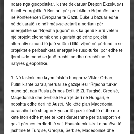
ndarë nga gjeopolitika”, kishte deklaruar Drejtori Ekzekutiv i
Klubit Energjetik të Bosforit për projektin e Rrjedhës turke
në Konferencën Evropiane të Gazit. Duke u bazuar edhe
në deklaratën e ndihmës-sekretarit amerikan për
energjetikë se “Rrjedha jugore” nuk ka qenë kurrë vetëm
një projekt ekonomik dhe sigurisht që edhe projekti
alternativ s’mund të jetë vetëm i tillë, vijmë në përfundim se
projektet e përbashkëta energjetike ruso-turke, por edhe të
tjerat s’do mend se janë rreshtime dhe rirreshtime të
natyrës gjeopolitike.
3. Në takimin me kryeministrin hungarez Viktor Orban,
Putini kishte paralajmëruar se gazsjellësi “Rrjedha turke”
mund që, nga Rusia përmes Detit të Zi, Turqisë, Greqisë,
Maqedonisë dhe Serbisë të arrijë deri në Hungari, e
ndoshta edhe deri në Austri. Me këtë plan Maqedonia
parashihet në shtegun kryesor të gazsjellësit të ri dhe me
këtë fiton edhe mjete të konsiderueshme për transportin e
gazit përmes territorit të saj. Poashtu ministrat e punëve të
jashtme të Turqisë, Greqisë, Serbisë, Maqedonisë dhe