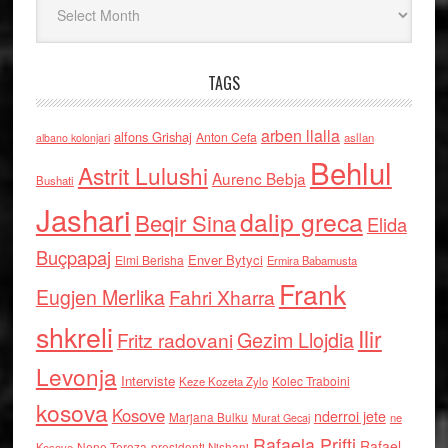
TAGS
arben llalla
alfons Grishaj
Anton Cefa
asllan
albano kolonjari
Behlul
Astrit Lulushi
Aurenc Bebja
Bushati
Jashari
dalip greca
Beqir Sina
Elida
Buçpapaj
Enver Bytyci
Elmi Berisha
Ermira Babamusta
Frank
Eugjen Merlika
Fahri Xharra
shkreli
Ilir
Gezim Llojdia
Fritz radovani
Levonja
Interviste
Kolec Traboini
Keze Kozeta Zylo
kosova
Kosove
nderroi jete
Marjana Bulku
ne
Murat Gecaj
Rafaela Prifti
Rafael
Nene Tereza
Kosove
presidenti Nishani