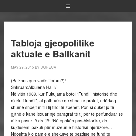
Tabloja gjeopolitike
aktuale e Ballkanit
MAY 29, 2015
BY
DGRECA
(Balkans quo vadis iterum?)/
Shkruan:Albulena Halili/
Në vitin 1989, kur Fukujama botoi “Fundi i historisë dhe
njeriu i fundit”, ai pothuajse qe shpallur profet, ndërkaq
shumë shpejt miti i tij filloi të zbehet. Por, si duket jo të
gjithë e kanë lexuar një paragraf të tij për të përfunduar se
ai ka pasur të drejtë: “Në epokën pas-historike, do
kujdesemi pakufi për muzeun e historisë njerëzore…
Ndoshta kjo pamje e shekujve të bezdisë në fund të