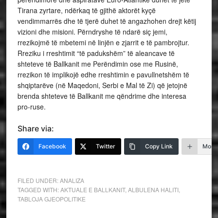
Tirana zyrtare, ndërkaq të gjithë aktorët kyçë
vendimmarrës dhe të tjerë duhet të angazhohen drejt këtij
vizioni dhe misioni. Përndryshe të ndarë siç jemi,
rrezikojmë të mbetemi në linjën e zjarrit e të pambrojtur.
Rreziku i rreshtimit “të padukshëm” të aleancave të
shteteve të Ballkanit me Perëndimin ose me Rusinë,
rrezikon të implikojë edhe rreshtimin e pavullnetshëm të
shqiptarëve (në Maqedoni, Serbi e Mal të Zi) që jetojnë
brenda shteteve të Ballkanit me qëndrime dhe interesa
pro-ruse.
Share via:
Facebook
Twitter
Copy Link
More
FILED UNDER:
ANALIZA
TAGGED WITH:
AKTUALE E BALLKANIT
,
ALBULENA HALITI
,
TABLOJA GJEOPOLITIKE