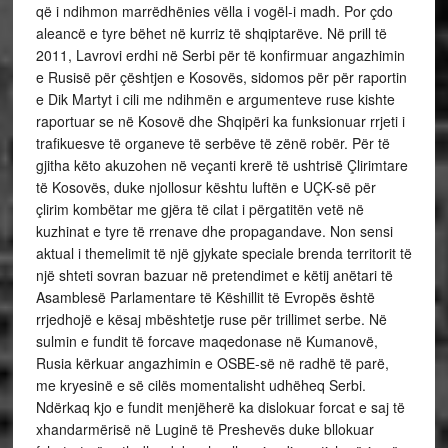
që i ndihmon marrëdhënies vëlla i vogël-i madh. Por çdo
aleancë e tyre bëhet në kurriz të shqiptarëve. Në prill të
2011, Lavrovi erdhi në Serbi për të konfirmuar angazhimin
e Rusisë për çështjen e Kosovës, sidomos për për raportin
e Dik Martyt i cili me ndihmën e argumenteve ruse kishte
raportuar se në Kosovë dhe Shqipëri ka funksionuar rrjeti i
trafikuesve të organeve të serbëve të zënë robër. Për të
gjitha këto akuzohen në veçanti krerë të ushtrisë Çlirimtare
të Kosovës, duke njollosur kështu luftën e UÇK-së për
çlirim kombëtar me gjëra të cilat i përgatitën vetë në
kuzhinat e tyre të rrenave dhe propagandave. Non sensi
aktual i themelimit të një gjykate speciale brenda territorit të
një shteti sovran bazuar në pretendimet e këtij anëtari të
Asamblesë Parlamentare të Këshillit të Evropës është
rrjedhojë e kësaj mbështetje ruse për trillimet serbe. Në
sulmin e fundit të forcave maqedonase në Kumanovë,
Rusia kërkuar angazhimin e OSBE-së në radhë të parë,
me kryesinë e së cilës momentalisht udhëheq Serbi.
Ndërkaq kjo e fundit menjëherë ka dislokuar forcat e saj të
xhandarmërisë në Luginë të Preshevës duke bllokuar