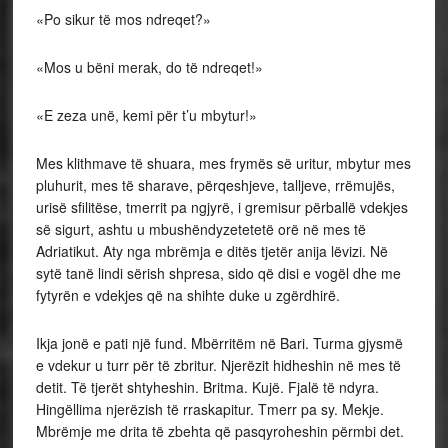
«Po sikur të mos ndreqet?»
«Mos u bëni merak, do të ndreqet!»
«E zeza unë, kemi për t’u mbytur!»
Mes klithmave të shuara, mes frymës së uritur, mbytur mes
pluhurit, mes të sharave, përqeshjeve,
talljeve, rrëmujës,
urisë sfilitëse, tmerrit pa ngjyrë,
i gremisur përballë vdekjes
së sigurt, ashtu u mbushën
dyzetetetë orë në mes të
Adriatikut. Aty nga mbrëmja e ditës tjetër anija lëvizi. Në
sytë
tanë lindi sërish shpresa, sido që disi e vogël dhe
me
fytyrën e vdekjes që na shihte duke u zgërdhirë.
Ikja jonë e pati një fund. Mbërritëm në Bari. Turma gjysmë
e vdekur u turr për të zbritur. Njerëzit hidheshin në mes të
detit. Të tjerët shtyheshin. Britma. Kujë. Fjalë të ndyra.
Hingëllima njerëzish të rraskapitur. Tmerr pa sy. Mekje.
Mbrëmje me drita
të zbehta që pasqyroheshin përmbi det.