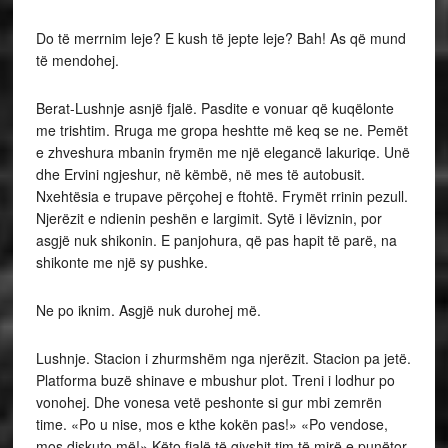
Do të merrnim leje? E kush të jepte leje? Bah! As që mund
të mendohej.
Berat-Lushnje asnjë fjalë. Pasdite e vonuar që kuqëlonte
me trishtim. Rruga me gropa heshtte më keq se ne. Pemët
e zhveshura mbanin frymën me një elegancë lakuriqe. Unë
dhe Ervini ngjeshur, në këmbë, në mes të autobusit.
Nxehtësia e trupave përçohej e ftohtë. Frymët rrinin pezull.
Njerëzit e ndienin peshën e largimit. Sytë i lëviznin, por
asgjë nuk shikonin. E panjohura, që pas hapit të parë, na
shikonte me një sy pushke.
Ne po iknim. Asgjë nuk durohej më.
Lushnje. Stacion i zhurmshëm nga njerëzit. Sta­cion pa jetë.
Platforma buzë shinave e mbushur plot. Treni i lodhur po
vonohej. Dhe vonesa vetë peshonte si gur mbi zemrën
time. «Po u nise, mos e kthe kokën pas!» «Po vendose,
mos diskuto më!» Këto fjalë të gjyshit tim të mirë e punëtor,