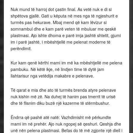
Nuk mund të harroj dot çastin final. As vetë nuk e di si
shpëtova gjallë. Gati u këputa në mes nga të ngjeshurit e
turmës pas hekurave. Mbaj mend që kam lëvizur si
somnambul dhe e kam parë veten të mbuluar me qeskë
plastmasi. Ajo ishte dhoma
e parë imja jashtë shtetit, gjumi
im i parë jashtë, i mbështjellë me pelenat moderne të
perëndimit.
Kur kam qenë kërthi mami im më ka mbështjellë me pelena
pambuku. Në këtë ikje, në lindjen time
të dytë jam
llahtarisur nga vetëdija makabre e pelenave.
Të qarat e mia dhe ato të turmës brenda atyre pelenave
nuk kishin më zë. Na duhej të hanim pas tmerrit të urisë
dhe të flisnim diku buzë një kazerme të stërmbushur.
Ëndrra që pashë atë natë:
Vazhdimisht më përkundte
mami im në prehër. Ajo nuk ngopej së qeshuri. Qeshja dhe
unë nën
pelena plastmasi. Befas do të më zgjonte një diell
i