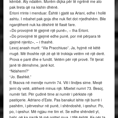
këmbë. Aty ndalëm. Morëm diçka për të ngrënë me ato
pak lireta që na kishin dhënë.
Erioni rrinte i menduar. Është i gjatë sa Ariani, edhe i hollë
ashtu. I mbahet pak goja dhe nuk flet dot rrjedhshëm. Bile
nganjëherë nuk ka dëshirë të flasë fare.
«Do provojmë të gjejmë një punë», – tha Erioni.
«Do provojmë të gjejmë edhe punë, por më përpara të
gjejmë njerëz», – i thashë.
Lexoj anash murit: “Via Pracchiuso”. Ja, hyjmë në këtë
rrugë. Më thoshte një zë që të trokisja vetëm në një derë.
Prova e parë dhe e fundit. Vetëm për një provë. Të tjerat
janë të dëmshme, janë kot.
“Ndahemi?”
“Jo. Bashkë.”
E fiksova në mendje numrin 74. Viti i lindjes sime. Meqë
jemi dy vetë, atëherë minus një. Mbetet numri 73. Besoj,
numër fati. Për çudinë time ai numër i përkiste një
pastiçerie. Adriano d’Este. Pas banakut ishte një burrë i
pashëm, i përveshur në punë, i shëndoshë, i qeshur. Po,
po, i qeshur. Më ngjau me tim et. Se edhe shëndeti yt,
babi, që ka rrezik të më ngjitet mua, i tillë është. Ke për ta