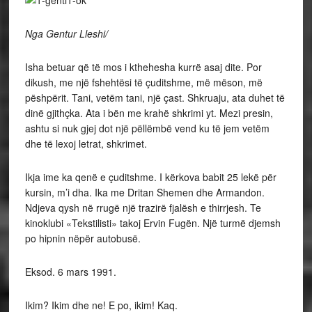
Nga Gentur Lleshi/
Isha betuar që të mos i kthehesha kurrë asaj dite. Por
dikush, me një fshehtësi të çuditshme, më mëson, më
pëshpërit. Tani, vetëm tani, një çast. Shkruaju, ata duhet të
dinë gjithçka. Ata i bën me krahë shkrimi yt. Mezi presin,
ashtu si nuk gjej dot një pëllëmbë vend ku të jem vetëm
dhe të lexoj letrat, shkrimet.
Ikja ime ka qenë e çuditshme. I kërkova babit 25 lekë për
kursin, m’i dha. Ika me Dritan Shemen dhe Armandon.
Ndjeva qysh në rrugë një trazirë fjalësh e thirrjesh. Te
kinoklubi «Tekstilisti» takoj Ervin Fugën. Një turmë djemsh
po hipnin nëpër autobusë.
Eksod. 6 mars 1991.
Ikim? Ikim dhe ne! E po, ikim! Kaq.