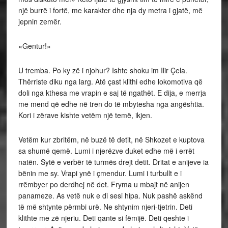
një burrë i fortë, me karakter dhe nja dy metra i gjatë, më
jepnin zemër.
«Gentur!»
U tremba. Po ky zë i njohur? Ishte shoku im Ilir Çela.
Thërriste diku nga larg. Atë çast klithi edhe lokomotiva që
doli nga kthesa me vrapin e saj të ngathët. E dija, e merrja
me mend që edhe në tren do të mbytesha nga angështia.
Kori i zërave kishte vetëm një temë, ikjen.
Vetëm kur zbritëm, në buzë të detit, në Shkozet e kuptova
sa shumë qemë. Lumi i njerëzve duket edhe më i errët
natën. Sytë e verbër të turmës drejt detit. Dritat e anijeve ia
bënin me sy. Vrapi ynë i çmendur. Lumi i turbullt e i
rrëmbyer po derdhej në det. Fryma u mbajt në anijen
panameze. As vetë nuk e di sesi hipa. Nuk pashë askënd
të më shtynte përmbi urë. Ne shtynim njeri-tjetrin. Deti
klithte me zë njeriu. Deti qante si fëmijë. Deti qeshte i