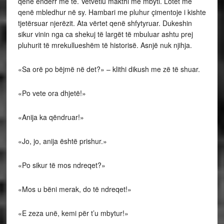
qenë ëndërr me të. Vetvetiu makthi më mbyti. Lotët më
qenë mbledhur në sy. Hambari me pluhur çimentoje i kishte
tjetërsuar njerëzit. Ata vërtet qenë shfytyruar. Dukeshin
sikur vinin nga ca shekuj të largët të mbuluar ashtu prej
pluhurit të mrekullueshëm të historisë. Asnjë nuk njihja.
«Sa orë po bëjmë në det?» – klithi dikush me zë të shuar.
«Po vete ora dhjetë!»
«Anija ka qëndruar!»
«Jo, jo, anija është prishur.»
«Po sikur të mos ndreqet?»
«Mos u bëni merak, do të ndreqet!»
«E zeza unë, kemi për t’u mbytur!»