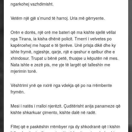
ngarkohej vazhdimisht.
Vetëm një gjë s’mund të harroj. Uria më gërryente.
Orën e dorës, një orë me bateri që ma kishte sjellë vëllai
nga Tirana, ia kisha dhënë policit. Tmerri i vetvetes po
kapërcehej me hapat e të tjerëve. Unë prisja dikë dhe ky
ishte frymë, ngjeshje, qarje, një e qeshur e qelbur dhe e
xhindosur. Trupat u bënë petë, thuajse u këputën në mes.
Nata ishte e zezë pis, me yje të largët që talleshin me
mjerimin tonë.
Vështrimi ynë qe nxirë nga vdekja që po na rrëmbente
frymën.
Mesi i natës i rralloi njerëzit. Çuditërisht anija panameze që
kishte shkarkuar çimento, kishte dalë në radë.
Flitej që e paskëshin rrëmbyer nja dy shkodranë që i kishin