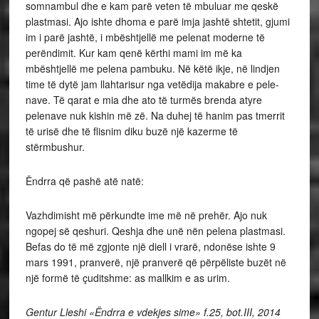
somnambul dhe e kam parë veten të mbuluar me qeskë
plastmasi. Ajo ishte dhoma e parë imja jashtë shtetit, gjumi
im i parë jashtë, i mbështjellë me pelenat moderne të
perëndimit. Kur kam qenë kërthi mami im më ka
mbështjellë me pelena pambuku. Në këtë ikje, në lindjen
time të dytë jam llahtarisur nga vetëdija makabre e pele­
nave. Të qarat e mia dhe ato të turmës brenda atyre
pelenave nuk kishin më zë. Na duhej të hanim pas tmerrit
të urisë dhe të flisnim diku buzë një ka­zerme të
stërmbushur.
Ëndrra që pashë atë natë:
Vazhdimisht më përkundte ime më në prehër. Ajo nuk
ngopej së qeshuri. Qeshja dhe unë nën pelena plastmasi.
Befas do të më zgjonte një diell i vrarë, ndonëse ishte 9
mars 1991, pranverë, një pranverë që përpëliste buzët në
një formë të çudit­shme: as mallkim e as urim.
Gentur Lleshi «Ëndrra e vdekjes sime» f.25, bot.III, 2014