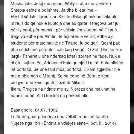
Mosha jote. Jetoj me gruan, Wally-n dhe me vjehrrën.
Shtëpia është e bollshme. Ja dhe bileta ime.»
Heshti sërish i turbulluar. Kishte diçka që nuk po shkonte
mirë, sido që nuk e kuptoja dhe aq qartë. I tregova për ju,
për ty babi, për mamin, për vëllain tim student në Tiranë. I
tregova edhe për Almën, të fejuarën e vëllait, edhe ajo
studente për matematikë në Tiranë. Iu bë qejfi. Qeshi pak
dhe sërish më përqafoi. «Je kaq i vogël. O Zot. Dhe ke ikur
larg!» Psherëtiu dhe ndërkaq lotët i zbritën në faqe. Nuk e
di ç’iu kujtua. Po, Adriano d’Este qe njeri i mirë. Futa biletën
në portofol. Se unë tani mbaj portofol. E kam zgjedhur një
me emblemën e Milanit. Se ne edhe në Berat e kemi
pëlqyer dhe kemi qenë tifozë të Milanit.
Ikëm. Rrugica na ndiqte me sy. Njerëzit dhe makinat na
hapnin udhë. Ajri i freskët na përkëdhelte.
Basalghelle, 04.07. 1992
Letër dërguar prindërve dhe vëllait, ruhet në familje.
*(pjesë nga libri «Ëndrra e vdekjes sime», bot. III, 2014)