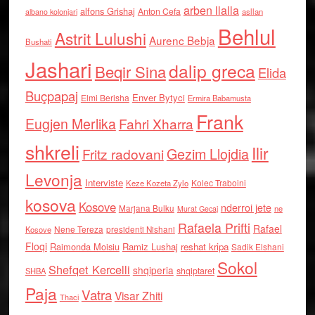
arben llalla
alfons Grishaj
Anton Cefa
asllan
albano kolonjari
Behlul
Astrit Lulushi
Aurenc Bebja
Bushati
Jashari
dalip greca
Beqir Sina
Elida
Buçpapaj
Enver Bytyci
Elmi Berisha
Ermira Babamusta
Frank
Eugjen Merlika
Fahri Xharra
shkreli
Ilir
Gezim Llojdia
Fritz radovani
Levonja
Interviste
Kolec Traboini
Keze Kozeta Zylo
kosova
Kosove
nderroi jete
Marjana Bulku
ne
Murat Gecaj
Rafaela Prifti
Rafael
Nene Tereza
Kosove
presidenti Nishani
Floqi
Raimonda Moisiu
Ramiz Lushaj
reshat kripa
Sadik Elshani
Sokol
Shefqet Kercelli
shqiperia
shqiptaret
SHBA
Paja
Vatra
Visar Zhiti
Thaci