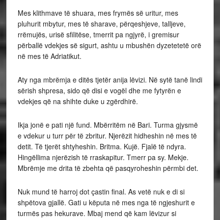
Mes klithmave të shuara, mes frymës së uritur, mes
pluhurit mbytur, mes të sharave, përqeshjeve, talljeve,
rrëmujës, urisë sfilitëse, tmerrit pa ngjyrë, i gremisur
përballë vdekjes së sigurt, ashtu u mbushën dyzetetetë orë
në mes të Adriatikut.
Aty nga mbrëmja e ditës tjetër anija lëvizi. Në sytë tanë lindi
sërish shpresa, sido që disi e vogël dhe me fytyrën e
vdekjes që na shihte duke u zgërdhirë.
Ikja jonë e pati një fund. Mbërritëm në Bari. Tur­ma gjysmë
e vdekur u turr për të zbritur. Njerëzit hidheshin në mes të
detit. Të tjerët shtyheshin. Brit­ma. Kujë. Fjalë të ndyra.
Hingëllima njerëzish të rraskapitur. Tmerr pa sy. Mekje.
Mbrëmje me drita të zbehta që pasqyroheshin përmbi det.
Nuk mund të harroj dot çastin final. As vetë nuk e di si
shpëtova gjallë. Gati u këputa në mes nga të ngjeshurit e
turmës pas hekurave. Mbaj mend që kam lëvizur si