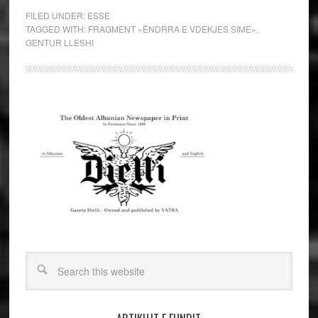
FILED UNDER:
ESSE
TAGGED WITH:
FRAGMENT «ËNDRRA E VDEKJES SIME»
,
GENTUR LLESHI