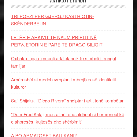
ARTIKUJT E FUNDIT
TRI POEZI PËR GJERGJ KASTRIOTIN-
SKËNDERBEUN
LETËR E ARKIVIT TE NAUM PRIFTIT NË
PERVJETORIN E PARE TE DRAGO SILIQIT
Oxhaku, nga elementi arkitektonik te simboli i trungut
familjar
Arbëreshët si model evropian i mbrojtjes së identitetit
kulturor
Sali Shijaku, “Diego Rivera” shqiptar i artit tonë kombëtar
“Dom Fred Kalaj, mes altarit dhe atdheut si hermeneutikë
e shpresës, kujtesës dhe shërbimit”
A PO ARMATOSET BALLKANI?