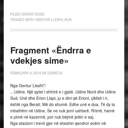
FILED UNDER:
ESSE
TAGGED WITH:
GENTUR LLESHI
,
IKJA
Fragment «Ëndrra e
vdekjes sime»
FEBRUARY 4, 2016
BY
DGRECA
Nga Gentur Lleshi*/
…Udine. Një qytet i shtrirë e i gjatë. Udine Nord dhe Udine
Sud. Unë dhe Erion Llapi, ju e dini që Erioni, çiklisti i ri,
është nga Berati. Më do shumë. Edhe unë e dua. Të dy ia
mbathëm në Udine. Se ne nuk jemi ushtarë. Rrimë, hamë
e pimë në kazermë, por nuk bëjmë jetën e saj.
Nga stacioni i trenit gjer në sheshin qendror ecëm në