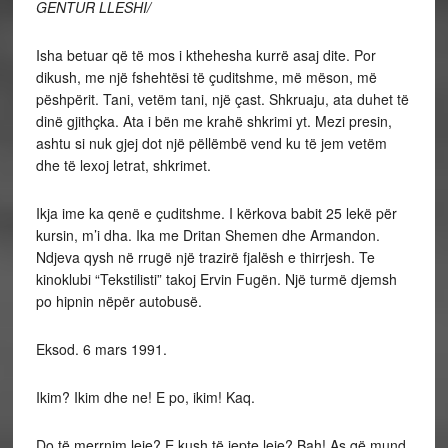
GENTUR LLESHI/
I
sha betuar që të mos i kthehesha kurrë asaj dite. Por
dikush, me një fshehtësi të çuditshme, më mëson, më
pëshpërit. Tani, vetëm tani, një çast. Shkruaju, ata duhet të
dinë gjithçka. Ata i bën me krahë shkrimi yt. Mezi presin,
ashtu si nuk gjej dot
një pëllëmbë vend ku të jem vetëm
dhe të lexoj letrat, shkrimet.
Ikja ime ka qenë e çuditshme. I kërkova babit 25 lekë për
kursin, m’i dha. Ika me Dritan Shemen dhe Armandon.
Ndjeva qysh në rrugë një trazirë fjalësh e thirrjesh. Te
kinoklubi “Tekstilisti” takoj Ervin Fugën. Një turmë djemsh
po hipnin nëpër autobusë.
Eksod. 6 mars 1991.
Ikim? Ikim dhe ne! E po, ikim! Kaq.
Do të merrnim leje? E kush të jepte leje? Bah! As që mund