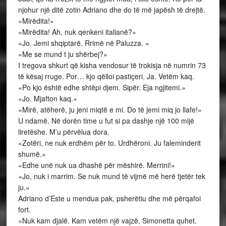
njohur një ditë zotin Adriano dhe do të më japësh të drejtë.
«Mirëdita!»
«Mirëdita! Ah, nuk qenkeni italianë?»
«Jo. Jemi shqiptarë. Rrimë në Paluzza. »
«Me se mund t ju shërbej?»
I tregova shkurt që kisha vendosur të trokisja në numrin 73
të kësaj rruge. Por… kjo qëlloi pastiçeri. Ja. Vetëm kaq.
«Po kjo është edhe shtëpi djem. Sipër. Eja ngjitemi.»
«Jo. Mjafton kaq.»
«Mirë, atëherë, ju jeni miqtë e mi. Do të jemi miq jo llafe!»
U ndamë. Në dorën time u fut si pa dashje një 100 mijë
liretëshe. M’u përvëlua dora.
«Zotëri, ne nuk erdhëm për to. Urdhëroni. Ju faleminderit
shumë.»
«Edhe unë nuk ua dhashë për mëshirë. Merrini!»
«Jo, nuk i marrim. Se nuk mund të vijmë më herë tjetër tek
ju.»
Adriano d’Este u mendua pak, psherëtiu dhe më përqafoi
fort.
«Nuk kam djalë. Kam vetëm një vajzë, Simonetta quhet.