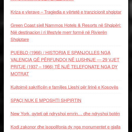
Kriza e vlerave – Tragjedia e vërtetë e tranzicionit shqiptar
Green Coast sjell Nammos Hotels & Resorts në Shqipëri:
Një destinacion i ri lifestyle merr formë në Rivierën
Shqiptare
PUEBLO (1966) / HISTORIA E SPANJOLLES NGA
VALENCIA QË PËRFUNDOI NË LUSHNJE — 29 VJET
PRITJE (1937 – 1966) TË NJË TELEFONATE NGA DY
MOTRAT
Kujtojmë sakrificën e familjes Lleshi për lirinë e Kosovës
SPAÇI NUK E MPOSHTI SHPIRTIN
New York, qyteti që ndryshoi emrin… dhe ndryshoi botën
Kodi zakonor dhe isopolifonia dy nga monumentet e gjalla