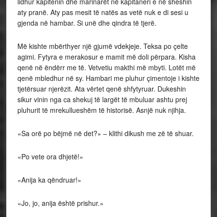
lidhur kapitenin dhe marinarët në kapitaneri e në sheshin
aty pranë. Aty pas mesit të natës as vetë nuk e di sesi u
gjenda në hambar. Si unë dhe qindra të tjerë.
Më kishte mbërthyer një gjumë vdekjeje. Teksa po çelte
agimi. Fytyra e merakosur e mamit më doli përpara. Kisha
qenë në ëndërr me të. Vetvetiu makthi më mbyti. Lotët më
qenë mbledhur në sy. Hambari me pluhur çimentoje i kishte
tjetërsuar njerëzit. Ata
vërtet qenë shfytyruar. Dukeshin
sikur vinin nga ca shekuj të largët të mbuluar ashtu prej
pluhurit të mrekullueshëm të historisë. Asnjë nuk njihja.
«Sa orë po bëjmë në det?» – klithi dikush me zë të shuar.
«Po vete ora dhjetë!»
«Anija ka qëndruar!»
«Jo, jo, anija është prishur.»