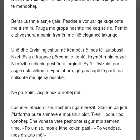
të mendohej.
Berat-Lushnje asnjë fjalë. Pasdite e vonuar që kuqëlonte
me trishtim. Rruga me gropa heshtte më
keq se ne. Pemët
e zhveshura mbanin frymën me
një elegancë lakuriqe.
Unë dhe Ervini ngjeshur, në këmbë, në mes të
autobusit.
Nxehtësia e trupave përçohej e ftohtë. Frymët rrinin pezull.
Njerëzit e ndienin peshën e
largimit. Sytë i lëviznin, por
asgjë nuk shikonin. E
panjohura, që pas hapit të parë, na
shikonte me një
sy pushke.
Ne po iknim. Asgjë nuk durohej më.
Lushnje. Stacion i zhurmshëm nga njerëzit. Stacion pa jetë.
Platforma buzë shinave e mbushur
plot. Treni i lodhur po
vonohej. Dhe vonesa vetë
peshonte si gur mbi zemrën
time. «Po u nise, mos
e kthe kokën pas!» «Po vendose,
mos diskuto më!»