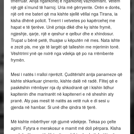
tmerruar. Anija ngarkohej e ngarkohej vazhdimisht. Vetëm
një gjë s’mund të harroj. Uria më gërryente. Orën e dorës,
një orë me bateri që ma kishte sjellë vëllai nga Tirana, ia
kisha dhënë policit. Tmerri i vetvetes po kapërcehej me
hapat e të tjerëve. Unë prisja dikë dhe ky ishte frymë,
ngjeshje, qarje, një e qeshur e qelbur dhe e xhindosur.
Trupat u bënë petë, thuajse u këputën në mes. Nata ishte
e zezë pis, me yje të largët që talleshin me mjerimin tonë.
Vështrimi ynë qe nxirë nga vdekja që po na rrëm­bente
frymën.
Mesi i natës i rralloi njerëzit. Çuditërisht anija panameze që
kishte shkarkuar çimento, kishte dalë në radë. Flitej që e
paskëshin rrëmbyer nja dy shko­dranë që i kishin lidhur
kapitenin dhe marinarët në kapiteneri e në sheshin aty
pranë. Aty pas mesit të natës as vetë nuk e di sesi u
gjenda në hambar. Si unë dhe qindra të tjerë.
Më kishte mbërthyer një gjumë vdekjeje. Teksa po çelte
agimi. Fytyra e merakosur e mamit më doli përpara. Kisha