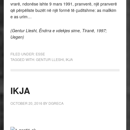
vrarë, ndonëse ishte 9 mars 1991, pranverë, një
pranverë
që përpëliste buzët në një formë të çuditshme:
as mallkim
e as urim…
(Gentur Lleshi, Ëndrra e vdekjes sime, Tiranë, 1997;
Uegen)
FILED UNDER:
ESSE
TAGGED WITH:
GENTUR LLESHI
,
IKJA
IKJA
OCTOBER 20, 2016
BY
DGRECA