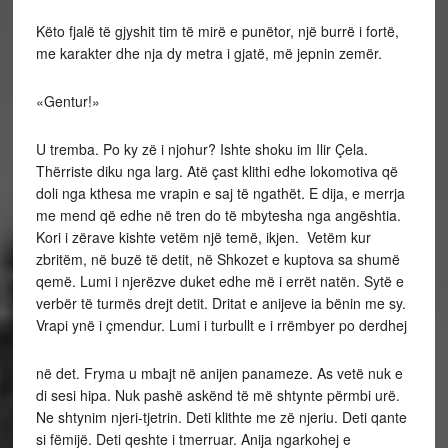
Këto fjalë të gjyshit tim të mirë e punëtor, një burrë i fortë,
me karakter dhe nja dy metra i gjatë, më jepnin zemër.
«Gentur!»
U tremba. Po ky zë i njohur? Ishte shoku im Ilir Çela.
Thërriste diku nga larg. Atë çast klithi edhe
lokomotiva që
doli nga kthesa me vrapin e saj të
ngathët. E dija, e merrja
me mend që edhe në tren
do të mbytesha nga angështia.
Kori i zërave kishte
vetëm një temë, ikjen.
Vetëm kur
zbritëm, në buzë të detit, në Shkozet
e kuptova sa shumë
qemë. Lumi i njerëzve duket
edhe më i errët natën. Sytë e
verbër të turmës drejt
detit. Dritat e anijeve ia bënin me sy.
Vrapi ynë i çmendur. Lumi i turbullt e i rrëmbyer po derdhej
në det. Fryma u mbajt në anijen panameze. As vetë nuk e
di sesi hipa. Nuk pashë askënd të më shtynte përmbi urë.
Ne shtynim njeri-tjetrin. Deti klithte me zë njeriu. Deti qante
si fëmijë. Deti qeshte i tmerruar. Anija ngarkohej e