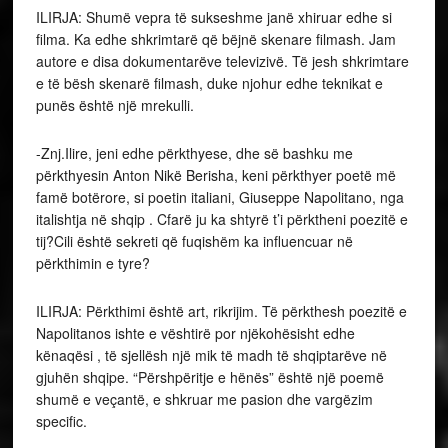
ILIRJA: Shumë vepra të sukseshme janë xhiruar edhe si
filma. Ka edhe shkrimtarë që bëjnë skenare filmash. Jam
autore e disa dokumentarëve televizivë. Të jesh shkrimtare
e të bësh skenarë filmash, duke njohur edhe teknikat e
punës është një mrekulli.
-Znj.Ilire, jeni edhe përkthyese, dhe së bashku me
përkthyesin Anton Nikë Berisha, keni përkthyer poetë më
famë botërore, si poetin italiani, Giuseppe Napolitano, nga
italishtja në shqip . Cfarë ju ka shtyrë t’i përktheni poezitë e
tij?Cili është sekreti që fuqishëm ka influencuar në
përkthimin e tyre?
ILIRJA: Përkthimi është art, rikrijim. Të përkthesh poezitë e
Napolitanos ishte e vështirë por njëkohësisht edhe
kënaqësi , të sjellësh një mik të madh të shqiptarëve në
gjuhën shqipe. “Përshpëritje e hënës” është një poemë
shumë e veçantë, e shkruar me pasion dhe vargëzim
specific.