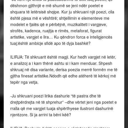
dëshmon gjithnjë e më shumë se jeni ndër poetet e
shquara të letërsisë shqipe. Kur ju shkruani një poezi, cila
është pjesa më e vështirë; shtjellimin e elementeve me
modelet e fjalës që e përbëjnë, muzikaliteti i vargjeve,
strofës, kadenca, ruajtja e rimës, metaforat, figurat
artistike, vargjet e lira… Ku qëndron forca e inteligjencës
tuaj;është ambicje sfidë apo të dyja bashkë?
ILIRJA: Të shkruarit është magji. Kur hedh vargjet në letër,
e analizoj a i kam thënë ashtu si i kam menduar. Shpesh
shkruaj në disa variante, derisa poezia merrë formën me të
gjitha finesat artistike.Ndodh që edhe atëherë të kërkoj më
tepër nga vetja.
-Ju shkruani poezi lirika dashurie “të pastra dhe të
drejtpërdrejta në të shprehur” –dhe vërtet jeni nga poetet e
rralla që me vargjet tuaja shpërthyese ilustroni dashurinë
njerëzore. Si ja arrini ta bëni këë?