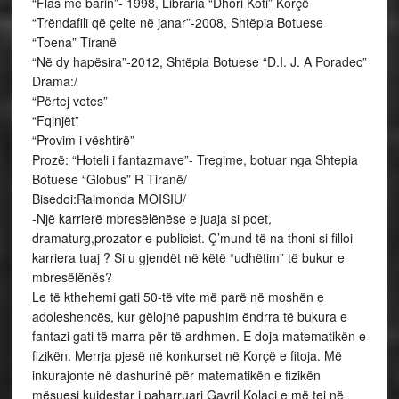
“Flas me barin”- 1998, Libraria “Dhori Koti” Korçë
“Trëndafili që çelte në janar”-2008, Shtëpia Botuese
“Toena” Tiranë
“Në dy hapësira”-2012, Shtëpia Botuese “D.I. J. A Poradec”
Drama:/
“Përtej vetes”
“Fqinjët”
“Provim i vështirë”
Prozë: “Hoteli i fantazmave”- Tregime, botuar nga Shtepia
Botuese “Globus” R Tiranë/
Bisedoi:Raimonda MOISIU/
-Një karrierë mbresëlënëse e juaja si poet,
dramaturg,prozator e publicist. Ç’mund të na thoni si filloi
karriera tuaj ? Si u gjendët në këtë “udhëtim” të bukur e
mbresëlënës?
Le të kthehemi gati 50-të vite më parë në moshën e
adoleshencës, kur gëlojnë papushim ëndrra të bukura e
fantazi gati të marra për të ardhmen. E doja matematikën e
fizikën. Merrja pjesë në konkurset në Korçë e fitoja. Më
inkurajonte në dashurinë për matematikën e fizikën
mësuesi kujdestar i paharruari Gavril Kolaci e më tej në