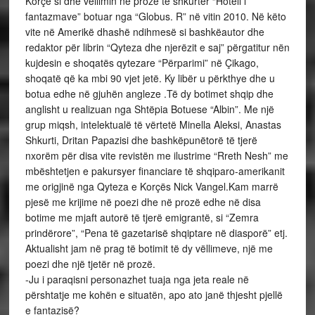
Korçë si dhe vëllimin në prozë të shkurtër “Hoteli i
fantazmave” botuar nga “Globus. R” në vitin 2010. Në këto
vite në Amerikë dhashë ndihmesë si bashkëautor dhe
redaktor për librin “Qyteza dhe njerëzit e saj” përgatitur nën
kujdesin e shoqatës qytezare “Përparimi” në Çikago,
shoqatë që ka mbi 90 vjet jetë. Ky libër u përkthye dhe u
botua edhe në gjuhën angleze .Të dy botimet shqip dhe
anglisht u realizuan nga Shtëpia Botuese “Albin”. Me një
grup miqsh, intelektualë të vërtetë Minella Aleksi, Anastas
Shkurti, Dritan Papazisi dhe bashkëpunëtorë të tjerë
nxorëm për disa vite revistën me ilustrime “Rreth Nesh” me
mbështetjen e pakursyer financiare të shqiparo-amerikanit
me origjinë nga Qyteza e Korçës Nick Vangel.Kam marrë
pjesë me krijime në poezi dhe në prozë edhe në disa
botime me mjaft autorë të tjerë emigrantë, si “Zemra
prindërore”, “Pena të gazetarisë shqiptare në diasporë” etj.
Aktualisht jam në prag të botimit të dy vëllimeve, një me
poezi dhe një tjetër në prozë.
-Ju i paraqisni personazhet tuaja nga jeta reale në
përshtatje me kohën e situatën, apo ato janë thjesht pjellë
e fantazisë?