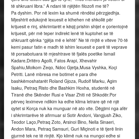
të shkruani libra.” A ndani të njëjtën filozofi me të?
Pa dyshim. Por në lexim ka shumë rëndësi përzgjedhja.
Mjeshtrit edukojnë lexuesit e kthehen në shkollë për
krijuesit e rinj, shkrimtarët e këqij prishin shijet e çorientojnë
krijuesit, për më teper indirekt lenë të kuptohet se të
shkruarit qënka “gjëja më e lehtë” Ne të rinjtë e viteve 70-të
kemi pasur fatin e madh të ishim lexuesit e parë të veprave
të porsabotuara të mjeshtrave të fjalës poetike Ismail
Kadare,Dritëro Agolli, Fatos Arapi, Xhevahir
Spahiu,Moikom Zeqo, Ndoc Gjetja,Musa Vyshka, Koçi
Petriti. Lanë mbresa me botimet e para dhe
bashkëmoshatarët Roland Gjoza, Rudolf Marku, Agim
Isaku, Petraq Risto dhe Bashkim Hoxha, studentë në
Tiranë dhe Skënder Rusi e Visar Zhiti në Shkodër.Por
përveç leximeve ndikim ka edhe klima letrare që në një
qytet si Korça nuk ka munguar në ato vite. Dëgjimi nga afër
i shkrimtarëve të afirmuar si Sotir Andoni, Vangjush Ziko,
Teodor Laço,Petraq Zoto, Arsinoi Bino, Nella Sinaeri,
Andon Mara, Petraq Samsuri, Guri Miçinoti e të tjerë linin
gjurmë tek ne të rinjtë. Kjo klimë nuk na mungoi edhe si