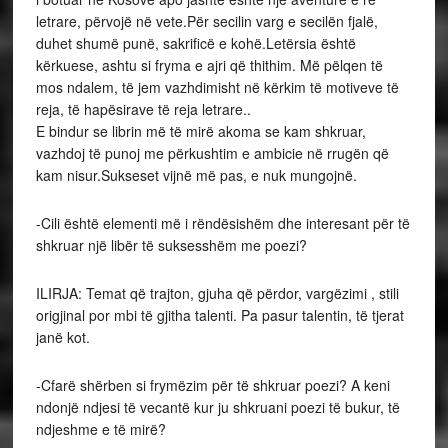
letrare, përvojë në vete.Për secilin varg e secilën fjalë,
duhet shumë punë, sakrificë e kohë.Letërsia është
kërkuese, ashtu si fryma e ajri që thithim. Më pëlqen të
mos ndalem, të jem vazhdimisht në kërkim të motiveve të
reja, të hapësirave të reja letrare..
E bindur se librin më të mirë akoma se kam shkruar,
vazhdoj të punoj me përkushtim e ambicie në rrugën që
kam nisur.Sukseset vijnë më pas, e nuk mungojnë.
-Cili është elementi më i rëndësishëm dhe interesant për të
shkruar një libër të suksesshëm me poezi?
ILIRJA: Temat që trajton, gjuha që përdor, vargëzimi , stili
origjinal por mbi të gjitha talenti. Pa pasur talentin, të tjerat
janë kot.
-Cfarë shërben si frymëzim për të shkruar poezi? A keni
ndonjë ndjesi të vecantë kur ju shkruani poezi të bukur, të
ndjeshme e të mirë?