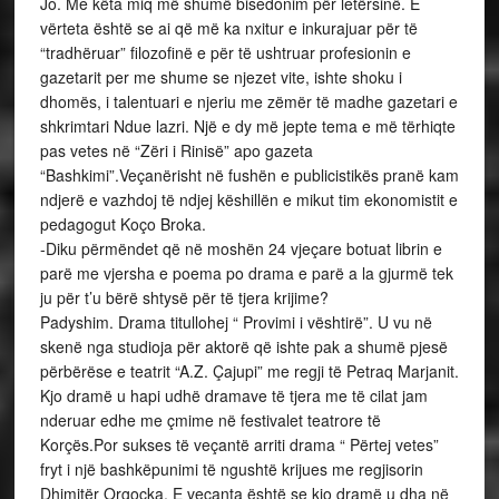
Jo. Me këta miq më shumë bisedonim për letërsinë. E
vërteta është se ai që më ka nxitur e inkurajuar për të
“tradhëruar” filozofinë e për të ushtruar profesionin e
gazetarit per me shume se njezet vite, ishte shoku i
dhomës, i talentuari e njeriu me zëmër të madhe gazetari e
shkrimtari Ndue lazri. Një e dy më jepte tema e më tërhiqte
pas vetes në “Zëri i Rinisë” apo gazeta
“Bashkimi”.Veçanërisht në fushën e publicistikës pranë kam
ndjerë e vazhdoj të ndjej këshillën e mikut tim ekonomistit e
pedagogut Koço Broka.
-Diku përmëndet që në moshën 24 vjeçare botuat librin e
parë me vjersha e poema po drama e parë a la gjurmë tek
ju për t’u bërë shtysë për të tjera krijime?
Padyshim. Drama titullohej “ Provimi i vështirë”. U vu në
skenë nga studioja për aktorë që ishte pak a shumë pjesë
përbërëse e teatrit “A.Z. Çajupi” me regji të Petraq Marjanit.
Kjo dramë u hapi udhë dramave të tjera me të cilat jam
nderuar edhe me çmime në festivalet teatrore të
Korçës.Por sukses të veçantë arriti drama “ Përtej vetes”
fryt i një bashkëpunimi të ngushtë krijues me regjisorin
Dhimitër Orgocka. E veçanta është se kjo dramë u dha në