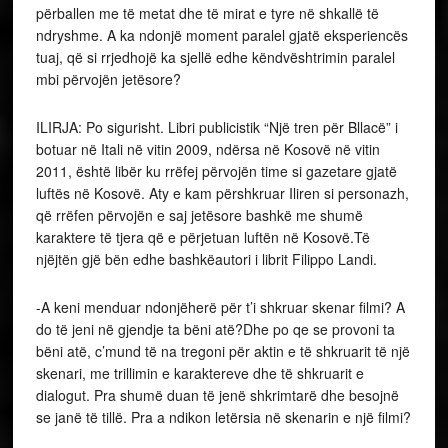
përballen me të metat dhe të mirat e tyre në shkallë të
ndryshme. A ka ndonjë moment paralel gjatë eksperiencës
tuaj, që si rrjedhojë ka sjellë edhe këndvështrimin paralel
mbi përvojën jetësore?
ILIRJA: Po sigurisht. Libri publicistik “Një tren për Bllacë” i
botuar në Itali në vitin 2009, ndërsa në Kosovë në vitin
2011, është libër ku rrëfej përvojën time si gazetare gjatë
luftës në Kosovë. Aty e kam përshkruar Iliren si personazh,
që rrëfen përvojën e saj jetësore bashkë me shumë
karaktere të tjera që e përjetuan luftën në Kosovë.Të
njëjtën gjë bën edhe bashkëautori i librit Filippo Landi.
-A keni menduar ndonjëherë për t’i shkruar skenar filmi? A
do të jeni në gjendje ta bëni atë?Dhe po qe se provoni ta
bëni atë, c’mund të na tregoni për aktin e të shkruarit të një
skenari, me trillimin e karaktereve dhe të shkruarit e
dialogut. Pra shumë duan të jenë shkrimtarë dhe besojnë
se janë të tillë. Pra a ndikon letërsia në skenarin e një filmi?