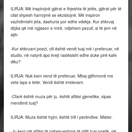
ILIRJA: Më inspirojnë gjërat e thjeshta të jetës, gjërat për të
cilat shpesh harrojmë se ekzistojnë. Më inspiron
vazhdimisht jeta, dashuria por edhe vdekja. Kur shkruaj
diçka që më ngjason e mirë, ndjehem pezull, si të jem në
ajër.
-Kur shkruani poezi, cili është vendi tuaj më i preferuar, në
studio, në natyrë apo krejt rastësisht edhe duke pirë kafe
diku?
ILIRJA: Nuk kam vend të preferuar. Mbaj gjithmonë me
vete laps e letër. Vendi është irrelevant.
-Cfarë është muza për ju, është aftësi gjenetike, sipas
mendimit tuaj?
ILIRJA: Muza është hyjni, është trill i perëndive. Mister.
-Ju keni një aftësi të pabesueshme të stilit tuaj poetik, që