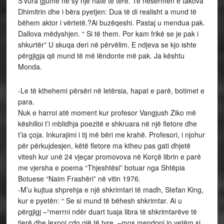
S’vura gjumë në sy një natë të tërë. Të nesërmen e takova
Dhimitrin dhe i bëra pyetjen: Dua të di realisht a mund të
bëhem aktor i vërtetë.?Ai buzëqeshi. Pastaj u mendua pak.
Dallova mëdyshjen. “ Si të them. Por kam frikë se je pak i
shkurtër” U skuqa deri në përvëlim. E ndjeva se kjo ishte
përgjigja që mund të më lëndonte më pak. Ja kështu
Monda.
-Le të kthehemi përsëri në letërsia, hapat e parë, botimet e
para.
Nuk e harroi atë moment kur profesor Vangjush Ziko më
këshilloi t’i mblidhja poezitë e shkruara në një fletore dhe
t’ia çoja. Inkurajimi i tij më bëri me krahë. Profesori, i njohur
për përkujdesjen, këtë fletore ma ktheu pas gati dhjetë
vitesh kur unë 24 vjeçar promovova në Korçë librin e parë
me vjersha e poema “Thjeshtësi” botuar nga Shtëpia
Botuese “Naim Frashëri” në vitin 1976.
-M’u kujtua shprehja e një shkrimtari të madh, Stefan King,
kur e pyetën: “ Se si mund të bëhesh shkrimtar. Ai u
përgjigj –“merrni ndër duart tuaja libra të shkrimtarëve të
tjerë dhe lexoni cdo gjë të tyre, –mos mendoni jo vetëm si