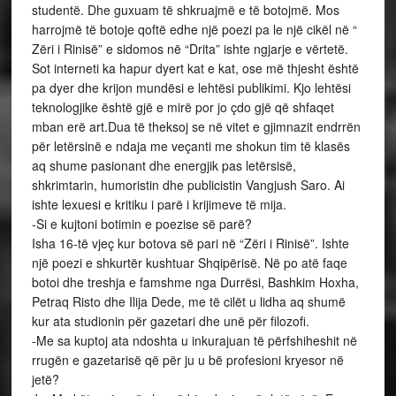
studentë. Dhe guxuam të shkruajmë e të botojmë. Mos
harrojmë të botoje qoftë edhe një poezi pa le një cikël në “
Zëri i Rinisë” e sidomos në “Drita” ishte ngjarje e vërtetë.
Sot interneti ka hapur dyert kat e kat, ose më thjesht është
pa dyer dhe krijon mundësi e lehtësi publikimi. Kjo lehtësi
teknologjike është gjë e mirë por jo çdo gjë që shfaqet
mban erë art.Dua të theksoj se në vitet e gjimnazit endrrën
për letërsinë e ndaja me veçanti me shokun tim të klasës
aq shume pasionant dhe energjik pas letërsisë,
shkrimtarin, humoristin dhe publicistin Vangjush Saro. Ai
ishte lexuesi e kritiku i parë i krijimeve të mija.
-Si e kujtoni botimin e poezise së parë?
Isha 16-të vjeç kur botova së pari në “Zëri i Rinisë”. Ishte
një poezi e shkurtër kushtuar Shqipërisë. Në po atë faqe
botoi dhe treshja e famshme nga Durrësi, Bashkim Hoxha,
Petraq Risto dhe Ilija Dede, me të cilët u lidha aq shumë
kur ata studionin për gazetari dhe unë për filozofi.
-Me sa kuptoj ata ndoshta u inkurajuan të përfshiheshit në
rrugën e gazetarisë që për ju u bë profesioni kryesor në
jetë?