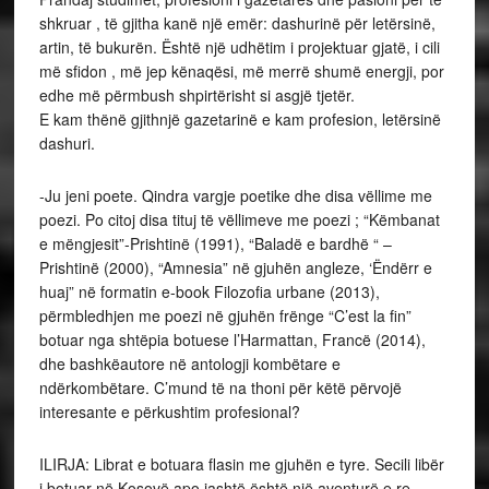
shkruar , të gjitha kanë një emër: dashurinë për letërsinë,
artin, të bukurën. Është një udhëtim i projektuar gjatë, i cili
më sfidon , më jep kënaqësi, më merrë shumë energji, por
edhe më përmbush shpirtërisht si asgjë tjetër.
E kam thënë gjithnjë gazetarinë e kam profesion, letërsinë
dashuri.
-Ju jeni poete. Qindra vargje poetike dhe disa vëllime me
poezi. Po citoj disa tituj të vëllimeve me poezi ; “Këmbanat
e mëngjesit”-Prishtinë (1991), “Baladë e bardhë “ –
Prishtinë (2000), “Amnesia” në gjuhën angleze, ‘Ëndërr e
huaj” në formatin e-book Filozofia urbane (2013),
përmbledhjen me poezi në gjuhën frënge “C’est la fin”
botuar nga shtëpia botuese l’Harmattan, Francë (2014),
dhe bashkëautore në antologji kombëtare e
ndërkombëtare. C’mund të na thoni për këtë përvojë
interesante e përkushtim profesional?
ILIRJA: Librat e botuara flasin me gjuhën e tyre. Secili libër
i botuar në Kosovë apo jashtë është një aventurë e re