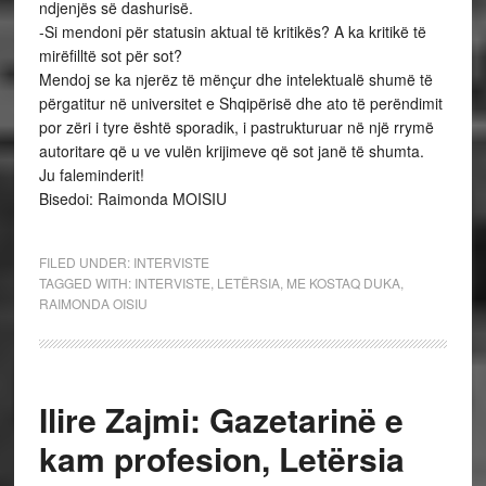
ndjenjës së dashurisë.
-Si mendoni për statusin aktual të kritikës? A ka kritikë të
mirëfilltë sot për sot?
Mendoj se ka njerëz të mënçur dhe intelektualë shumë të
përgatitur në universitet e Shqipërisë dhe ato të perëndimit
por zëri i tyre është sporadik, i pastrukturuar në një rrymë
autoritare që u ve vulën krijimeve që sot janë të shumta.
Ju faleminderit!
Bisedoi: Raimonda MOISIU
FILED UNDER:
INTERVISTE
TAGGED WITH:
INTERVISTE
,
LETËRSIA
,
ME KOSTAQ DUKA
,
RAIMONDA OISIU
Ilire Zajmi: Gazetarinë e
kam profesion, Letërsia