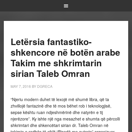
Letërsia fantastiko-
shkencore në botën arabe
Takim me shkrimtarin
sirian Taleb Omran
MAY 7, 2016
BY
DGRECA
“Njeriu modern duhet të lexojë më shumë libra, që ta
zhvillojë fantazinë dhe të mos bëhet rob i teknologjisë,
sepse kështu ruan ndjeshmërinë dhe natyrën e tij
njerëzore”. Ky ishte një nga mesazhet e shumta që përcolli
shkrimtari dhe shkencëtari sirian dr. Taleb Omran në
takimin e radhës të ciklit “Bisedë me autorin” organizuar