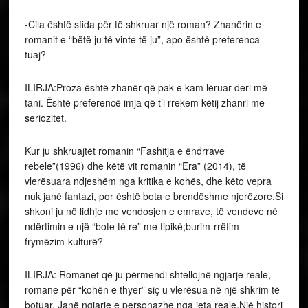
-Cila është sfida për të shkruar një roman? Zhanërin e
romanit e “bëtë ju të vinte të ju”, apo është preferenca
tuaj?
ILIRJA:Proza është zhanër që pak e kam lëruar deri më
tani. Është preferencë imja që t’i rrekem këtij zhanri me
seriozitet.
Kur ju shkruajtët romanin “Fashitja e ëndrrave
rebele”(1996) dhe këtë vit romanin “Era” (2014), të
vlerësuara ndjeshëm nga kritika e kohës, dhe këto vepra
nuk janë fantazi, por është bota e brendëshme njerëzore.Si
shkoni ju në lidhje me vendosjen e emrave, të vendeve në
ndërtimin e një “bote të re” me tipikë;burim-rrëfim-
frymëzim-kulturë?
ILIRJA: Romanet që ju përmendi shtellojnë ngjarje reale,
romane për “kohën e thyer” siç u vlerësua në një shkrim të
botuar. Janë ngjarje e personazhe nga jeta reale.Një histori