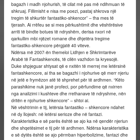
bagazh i madh njohurish, të cilat më pas më ndihmuan të
shkruaj. Fillimisht e nisa me poezi, pastaj shkrova një
tregim të shkurtër fantastiko-shkencor” – tha mes të
tjerash. Ai rrëfeu se si mes përkushtimit dhe vështirësive
arriti të bindte botues të ndryshëm, derisa nxori në
qarkullim mbi njëzet romane dhe dhjetëra tregime
fantastiko-shkencore përgjatë 40 viteve.
Ndërsa më 2007-ën themeloi Lidhjen e Shkrimtarëve
Arabë të Fantashkencës, të cilën vazhdon ta kryesojë.
Duke shpjeguar shtysat që e nxitën të merrej me letërsinë
fantashkencore, ai tha se bagazhi i njohurive që merr njeriu
në jetë e frymëzon atë të shprehet për të ardhmen. “Këto
parashikime nuk janë profeci, por përfundime që nxirren
nga analizimi i kushteve dhe rrethanave të ndryshme, nën
dritën e njohurive shkencore” – shtoi ai.
Në vështrimin e tij, letërsia fantastiko – shkencore ndahet
në dy llojesh: në letërsi serioze dhe në fantazi.
Karakteristika e së parës është se ajo ka në qendër njeriun
dhe shqetësimet e tij për të ardhmen. Ndërsa karakteristika
e së dytës është se ajo përmban hiperbolizime, fantazi dhe