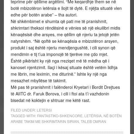
teprime për qëllime argëtimi. “Me keqardhje them se në
botë mbizotëron letërsia e llojit të dytë. E njëjta situatë vlen
edhe për botën arabe” – tha autori.
Në shkëmbimet e shumta që pati me të pranishmit,
shkrimtari theksoi rëndësinë e vënies së një ekuilibri midis
kënaqësisë dhe arsyes, me qëllim që njeriu ta jetojë jetën
natyrshëm. “Në qoftë se kënaqësia e mbizotëron arsyen,
produkt i saj është njeriu mendjengushtë, i cili synon që
mendimin e tij t’ua imponojë të tjerëve me çdo mjet.
Është pikërisht ky një nga rreziqet më të mëdha që i
kanoset njerëzimit. Ilaçi i kësaj situate është vetëm lidhja
me librin, me leximin, me diturinë.” Ishte ky një nga
mesazhet mbyllëse të takimit.
Më pas të pranishmit i falënderoi Kryetari i Bordit Drejtues
të AIITC dr. Faruk Borova, i cili i ftoi ata t’i vazhdonin
bisedat në koktejin e shtruar me këtë rast.
FILED UNDER:
LETERSI
TAGGED WITH:
FANTASTIKO-SHKENCORE
,
LETËRSIA
,
NË BOTËN
ARABE TAKIM ME SHKRIMTARIN SIRIAN
,
TALEB OMRAN