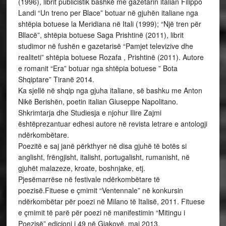
(1996), librit publicistik bashkë me gazetarin italian Filippo
Landi “Un treno per Blace” botuar në gjuhën italiane nga
shtëpia botuese la Meridiana në Itali (1999); “Një tren për
Bllacë”, shtëpia botuese Saga Prishtinë (2011), librit
studimor në fushën e gazetarisë “Pamjet televizive dhe
realiteti” shtëpia botuese Rozafa , Prishtinë (2011). Autore
e romanit “Era” botuar nga shtëpia botuese ” Bota
Shqiptare” Tiranë 2014.
Ka sjellë në shqip nga gjuha italiane, së bashku me Anton
Nikë Berishën, poetin italian Giuseppe Napolitano.
Shkrimtarja dhe Studiesja e njohur Ilire Zajmi
ështëprezantuar edhesi autore në revista letrare e antologji
ndërkombëtare.
Poezitë e saj janë përkthyer në disa gjuhë të botës si
anglisht, frëngjisht, italisht, portugalisht, rumanisht, në
gjuhët malazeze, kroate, boshnjake, etj.
Pjesëmarrëse në festivale ndërkombëtare të
poezisë.Fituese e çmimit “Ventennale” në konkursin
ndërkombëtar për poezi në Milano të Italisë, 2011. Fituese
e çmimit të parë për poezi në manifestimin “Mitingu i
Poezisë” edicioni i 49 në Gjakovë, maj 2013.