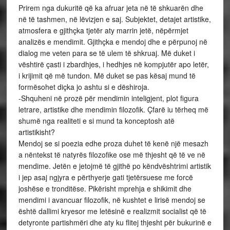
Prirem nga dukuritë që ka afruar jeta në të shkuarën dhe
në të tashmen, në lëvizjen e saj. Subjektet, detajet artistike,
atmosfera e gjithçka tjetër aty marrin jetë, nëpërmjet
analizës e mendimit. Gjithçka e mendoj dhe e përpunoj në
dialog me veten para se të ulem të shkruaj. Më duket i
vështirë çasti i zbardhjes, i hedhjes në kompjutër apo letër,
i krijimit që më tundon. Më duket se pas kësaj mund të
formësohet diçka jo ashtu si e dëshiroja.
-Shquheni në prozë për mendimin inteligjent, plot figura
letrare, artistike dhe mendimin filozofik. Çfarë iu tërheq më
shumë nga realiteti e si mund ta konceptosh atë
artistikisht?
Mendoj se si poezia edhe proza duhet të kenë një mesazh
a nëntekst të natyrës filozofike ose më thjesht që të ve në
mendime. Jetën e jetojmë të gjithë po këndvështrimi artistik
i jep asaj ngjyra e përthyerje gati tjetërsuese me forcë
joshëse e tronditëse. Pikërisht mprehja e shikimit dhe
mendimi i avancuar filozofik, në kushtet e lirisë mendoj se
është dallimi kryesor me letësinë e realizmit socialist që të
detyronte partishmëri dhe aty ku flitej thjesht për bukurinë e