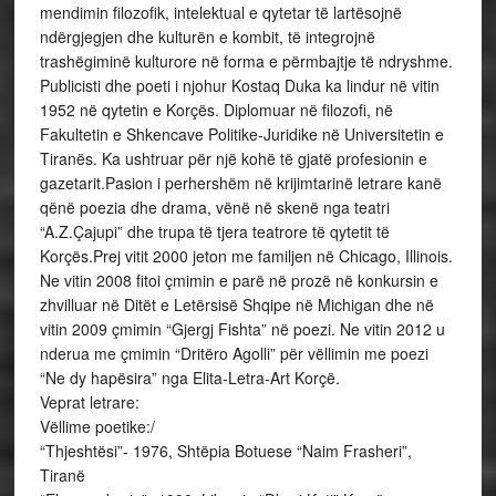
mendimin filozofik, intelektual e qytetar të lartësojnë
ndërgjegjen dhe kulturën e kombit, të integrojnë
trashëgiminë kulturore në forma e përmbajtje të ndryshme.
Publicisti dhe poeti i njohur Kostaq Duka ka lindur në vitin
1952 në qytetin e Korçës. Diplomuar në filozofi, në
Fakultetin e Shkencave Politike-Juridike në Universitetin e
Tiranës. Ka ushtruar për një kohë të gjatë profesionin e
gazetarit.Pasion i perhershëm në krijimtarinë letrare kanë
qënë poezia dhe drama, vënë në skenë nga teatri
“A.Z.Çajupi” dhe trupa të tjera teatrore të qytetit të
Korçës.Prej vitit 2000 jeton me familjen në Chicago, Illinois.
Ne vitin 2008 fitoi çmimin e parë në prozë në konkursin e
zhvilluar në Ditët e Letërsisë Shqipe në Michigan dhe në
vitin 2009 çmimin “Gjergj Fishta” në poezi. Ne vitin 2012 u
nderua me çmimin “Dritëro Agolli” për vëllimin me poezi
“Ne dy hapësira” nga Elita-Letra-Art Korçë.
Veprat letrare:
Vëllime poetike:/
“Thjeshtësi”- 1976, Shtëpia Botuese “Naim Frasheri”,
Tiranë