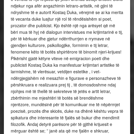
ndjekur nga afër angazhimin letraro-artistik, në gjini të
ndryshme të e autorit Kostaq Duka, vërejmë se ai ka merita
të vecanta duke luajtur një rol të rëndësishëm si poet,
prozator dhe publicist. Kjo është një nga arësyet që më
bëri mua të hyj në dialogun intervistues me krijimtarinë e tij,
për të kërkuar dhe gjetur ndërrthurrjen e rrymave në
gjendjen kulturore, psikollogjike, formimin e tij letrar,
fenomene këto të botës shpirtërore të binomit njeri-krijues!
Pikërisht gjatë këtyre viteve në emigracion poeti dhe
publicisti Kostaq Duka ka manifestuar krijimtari artistike të
larmishme, të vlerësuar, vetdijen estetike , i vet-
ndërgjegjshëm në mesazhin e figurave e personazheve të
përshkruara e realizuara prej tij , të domosdoshme ndaj
njohjes më të thellë të sekreteve të jetës e artit letrar,
zbërthimin me mjeshtëri të botës së brendëshme
njerëzore, mundësinë për të komunikuar me të nëpërmjet
poezisë, prozës dhe skicës, duke na dhënë kështu vepra të
spikatura dhe interesante të fjalës së bukur dhe mendimit
filozofik. Andaj detyrë parësore për të gjithë krijuesit e
mërguar është se; ” janë ata që me fjalën e shkruar,