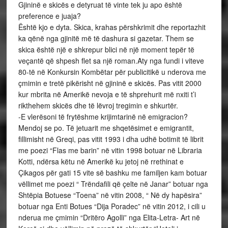
Gjininë e skicës e detyruat të vinte tek ju apo është
preference e juaja?
Është kjo e dyta. Skica, krahas përshkrimit dhe reportazhit
ka qënë nga gjinitë më të dashura si gazetar. Them se
skica është një e shkrepur blici në një moment tepër të
veçantë që shpesh flet sa një roman.Aty nga fundi i viteve
80-të në Konkursin Kombëtar për publicitikë u nderova me
çmimin e tretë pikërisht në gjininë e skicës. Pas vitit 2000
kur mbrita në Amerikë nevoja e të shprehurit më nxiti t’i
rikthehem skicës dhe të lëvroj tregimin e shkurtër.
-E vlerësoni të frytëshme krijimtarinë në emigracion?
Mendoj se po. Të jetuarit me shqetësimet e emigrantit,
fillimisht në Greqi, pas vitit 1993 i dha udhë botimit të librit
me poezi “Flas me barin” në vitin 1998 botuar në Libraria
Kotti, ndërsa këtu në Amerikë ku jetoj në rrethinat e
Çikagos për gati 15 vite së bashku me familjen kam botuar
vëllimet me poezi “ Trëndafili që çelte në Janar” botuar nga
Shtëpia Botuese “Toena” në vitin 2008, “ Në dy hapësira”
botuar nga Enti Botues “Dija Poradec” në vitin 2012, i cili u
nderua me çmimin “Dritëro Agolli” nga Elita-Letra- Art në