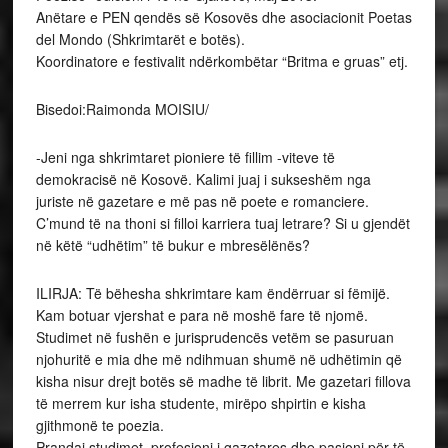
Anëtare e PEN qendës së Kosovës dhe asociacionit Poetas
del Mondo (Shkrimtarët e botës).
Koordinatore e festivalit ndërkombëtar “Britma e gruas” etj.
Bisedoi:Raimonda MOISIU/
-Jeni nga shkrimtaret pioniere të fillim -viteve të
demokracisë në Kosovë. Kalimi juaj i sukseshëm nga
juriste në gazetare e më pas në poete e romanciere.
C’mund të na thoni si filloi karriera tuaj letrare? Si u gjendët
në këtë “udhëtim” të bukur e mbresëlënës?
ILIRJA: Të bëhesha shkrimtare kam ëndërruar si fëmijë.
Kam botuar vjershat e para në moshë fare të njomë.
Studimet në fushën e jurisprudencës vetëm se pasuruan
njohuritë e mia dhe më ndihmuan shumë në udhëtimin që
kisha nisur drejt botës së madhe të librit. Me gazetari fillova
të merrem kur isha studente, mirëpo shpirtin e kisha
gjithmonë te poezia.
Prandaj studimet, profesioni i gazetares dhe pasioni për të