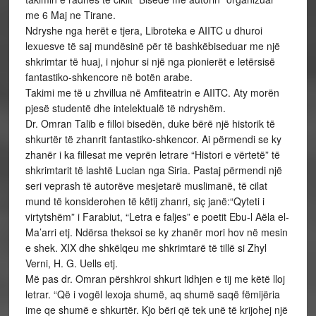
me 6 Maj ne Tirane.
Ndryshe nga herët e tjera, Libroteka e AIITC u dhuroi
lexuesve të saj mundësinë për të bashkëbiseduar me një
shkrimtar të huaj, i njohur si një nga pionierët e letërsisë
fantastiko-shkencore në botën arabe.
Takimi me të u zhvillua në Amfiteatrin e AIITC. Aty morën
pjesë studentë dhe intelektualë të ndryshëm.
Dr. Omran Talib e filloi bisedën, duke bërë një historik të
shkurtër të zhanrit fantastiko-shkencor. Ai përmendi se ky
zhanër i ka fillesat me veprën letrare “Histori e vërtetë” të
shkrimtarit të lashtë Lucian nga Siria. Pastaj përmendi një
seri veprash të autorëve mesjetarë muslimanë, të cilat
mund të konsiderohen të këtij zhanri, siç janë:“Qyteti i
virtytshëm” i Farabiut, “Letra e faljes” e poetit Ebu-l Aëla el-
Ma’arri etj. Ndërsa theksoi se ky zhanër mori hov në mesin
e shek. XIX dhe shkëlqeu me shkrimtarë të tillë si Zhyl
Verni, H. G. Uells etj.
Më pas dr. Omran përshkroi shkurt lidhjen e tij me këtë lloj
letrar. “Që i vogël lexoja shumë, aq shumë saqë fëmijëria
ime qe shumë e shkurtër. Kjo bëri që tek unë të krijohej një