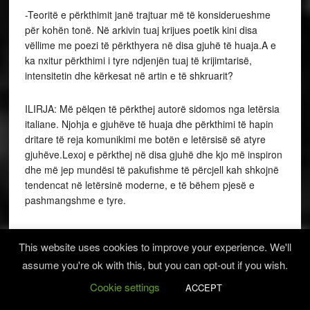
-Teoritë e përkthimit janë trajtuar më të konsiderueshme
për kohën tonë. Në arkivin tuaj krijues poetik kini disa
vëllime me poezi të përkthyera në disa gjuhë të huaja.A e
ka nxitur përkthimi i tyre ndjenjën tuaj të krijimtarisë,
intensitetin dhe kërkesat në artin e të shkruarit?
ILIRJA: Më pëlqen të përkthej autorë sidomos nga letërsia
italiane. Njohja e gjuhëve të huaja dhe përkthimi të hapin
dritare të reja komunikimi me botën e letërsisë së atyre
gjuhëve.Lexoj e përkthej në disa gjuhë dhe kjo më inspiron
dhe më jep mundësi të pakufishme të përcjell kah shkojnë
tendencat në letërsinë moderne, e të bëhem pjesë e
pashmangshme e tyre.
-Ju keni gjithashtu edhe karrierë të admirueshme- në
This website uses cookies to improve your experience. We'll
gazetarinë e komunikimit masiv. Aktualisht punoni në Radio
Televizionin publik të Kosovës ( RTK). Si mendoni a është
assume you're ok with this, but you can opt-out if you wish.
domosdoshmëri ngritja e një bordi letrar apo miratimi nga
Cookie settings
ACCEPT
kritika e kohës për botimin e një libri?