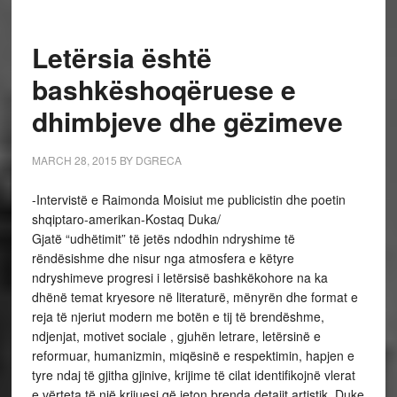
Letërsia është
bashkëshoqëruese e
dhimbjeve dhe gëzimeve
MARCH 28, 2015
BY
DGRECA
-Intervistë e Raimonda Moisiut me publicistin dhe poetin
shqiptaro-amerikan-Kostaq Duka/
Gjatë “udhëtimit” të jetës ndodhin ndryshime të
rëndësishme dhe nisur nga atmosfera e këtyre
ndryshimeve progresi i letërsisë bashkëkohore na ka
dhënë temat kryesore në literaturë, mënyrën dhe format e
reja të njeriut modern me botën e tij të brendëshme,
ndjenjat, motivet sociale , gjuhën letrare, letërsinë e
reformuar, humanizmin, miqësinë e respektimin, hapjen e
tyre ndaj të gjitha gjinive, krijime të cilat identifikojnë vlerat
e vërteta të një krijuesi që jeton brenda detajit artistik. Duke