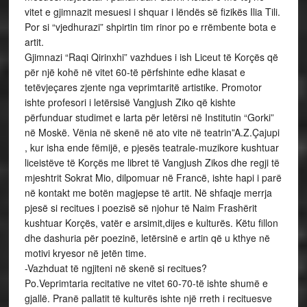
vitet e gjimnazit mesuesi i shquar i lëndës së fizikës Ilia Tili.
Por si “vjedhurazi” shpirtin tim rinor po e rrëmbente bota e
artit.
Gjimnazi “Raqi Qirinxhi” vazhdues i ish Liceut të Korçës që
për një kohë në vitet 60-të përfshinte edhe klasat e
tetëvjeçares zjente nga veprimtaritë artistike. Promotor
ishte profesori i letërsisë Vangjush Ziko që kishte
përfunduar studimet e larta për letërsi në Institutin “Gorki”
në Moskë. Vënia në skenë në ato vite në teatrin”A.Z.Çajupi
, kur isha ende fëmijë, e pjesës teatrale-muzikore kushtuar
liceistëve të Korçës me libret të Vangjush Zikos dhe regji të
mjeshtrit Sokrat Mio, dilpomuar në Francë, ishte hapi i parë
në kontakt me botën magjepse të artit. Në shfaqje merrja
pjesë si recitues i poezisë së njohur të Naim Frashërit
kushtuar Korçës, vatër e arsimit,dijes e kulturës. Këtu fillon
dhe dashuria për poezinë, letërsinë e artin që u kthye në
motivi kryesor në jetën time.
-Vazhduat të ngjiteni në skenë si recitues?
Po.Veprimtaria recitative ne vitet 60-70-të ishte shumë e
gjallë. Pranë pallatit të kulturës ishte një rreth i recituesve