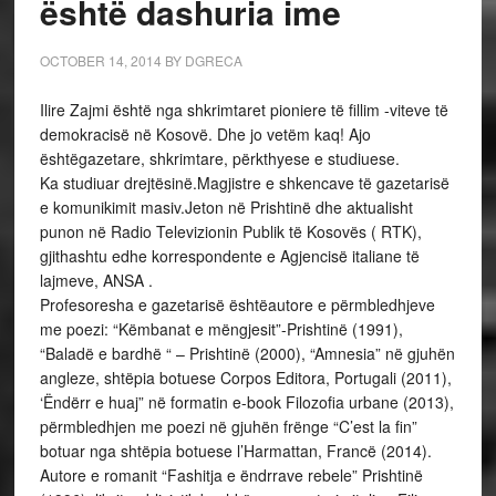
është dashuria ime
OCTOBER 14, 2014
BY
DGRECA
Ilire Zajmi është nga shkrimtaret pioniere të fillim -viteve të
demokracisë në Kosovë. Dhe jo vetëm kaq! Ajo
ështëgazetare, shkrimtare, përkthyese e studiuese.
Ka studiuar drejtësinë.Magjistre e shkencave të gazetarisë
e komunikimit masiv.Jeton në Prishtinë dhe aktualisht
punon në Radio Televizionin Publik të Kosovës ( RTK),
gjithashtu edhe korrespondente e Agjencisë italiane të
lajmeve, ANSA .
Profesoresha e gazetarisë ështëautore e përmbledhjeve
me poezi: “Këmbanat e mëngjesit”-Prishtinë (1991),
“Baladë e bardhë “ – Prishtinë (2000), “Amnesia” në gjuhën
angleze, shtëpia botuese Corpos Editora, Portugali (2011),
‘Ëndërr e huaj” në formatin e-book Filozofia urbane (2013),
përmbledhjen me poezi në gjuhën frënge “C’est la fin”
botuar nga shtëpia botuese l’Harmattan, Francë (2014).
Autore e romanit “Fashitja e ëndrrave rebele” Prishtinë