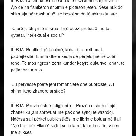
ILIRJA: Dashuria është esenca e ekzistencës njerëzore.
Ajo që na fisnikëron shpirtin e plotëson jetën. Nëse nuk do
shkruaja për dashurinë, se besoj se do të shkruaja fare.
-Cfarë ju shtyn të shkruani një poezi protestë me ton
qytetar, intelektual e social?
ILIRJA: Realiteti që jetojmë, koha dhe rrethanat,
padrejtësitë. E mira dhe e keqja që përjetojmë në botën
tonë. Të mos ngresh zërin kundër këtyre dukurive, dmth. të
pajtohesh me to.
-Ju përvecse poete jeni romanciere dhe publiciste. A i
shihni këto zhanëre si sfidë?
ILIRJA: Poezia është religjioni im. Prozën e shoh si një
zhanër ku jam sprovuar më pak dhe synoj të vazhdoj.
Ndërsa sa i përket publicistikës, me librin e botuar në Itali
“Një tren për Bllacë” kujtoj se ia kam dalur ta sfidoj veten
me sukses.