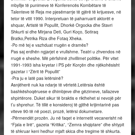
mbyllje të punimeve të Konferencës Kombëtare të
Talenteve të Reja me pjesëmarrje të gjërë të krijuesve, në
tetor të vitit 1990. Interpretuan të paharruarit aktorët e
shquar, Artistë të Popullit, Dhorkë Orgocka dhe Stavri
Shkurti si dhe Mirjana Deti, Guri Koço, Sotiraq
Bratko,Petrika Riza dhe Fotaq Xheka.
-Po më tej e vazhduat rrugën e dramës?
Pas saj erdhën ngjarjet e vrullshme. Teatri u zhvendos në
rrugë e sheshe. Më përfshinë zhvillimet politike. Për vitet
1991-1993 isha kryetar i PS për Korçën dhe njëkohësisht
gazetar i “Zërit të Popullit”
-Pra ju e latë pas letërsinë?
Asnjëherë nuk ka ndarje të vërtetë.Letërsia është
bashkëshoqëruese e dhimbjeve dhe gëzimeve, tallazeve
shpirtërore. Duket sikur të braktis e rikthehet si nevojë për
t’u shprehur. Të tillë e konsideroj të gjithë krijimtarinë pas
viteve 90-të në poezi, prozë, letërsi dokumetare.
-Përmendët prozën. Ju në faqet e internetit vecanerisht në
“Fjala e lirë”, gazeta “Kritika”, “Zemra shqiptare” dhe shtypit
të shkruar keni hedhur mjaft skica dhe tregime të shkurta.