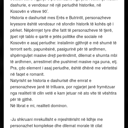
dashurie, e vendosur në një periudhë historike, në
Kosovën e viteve 90’.
Historia e dashurisë mes Erës e Butrintit, personazheve
kryesore është vendosur në sfondin historik të kohës që i
përket. Nëpërmjet tyre dhe fatit të personazheve të tjerë,
jipet një tablo e qartë e jetës politike dhe sociale në
Kosovën e asaj periudhe: instalimin gjithnjë e më shumë të
terrorit serb, papunësinë, pasigurinë për të ardhmen,
shpërnguljet masive drejt perëndimit, dilemat e shumta mbi
të ardhmen, arrestimet dhe pushimet masive nga puna, etj.
Pra, çdo element i asaj periudhe, është dhënë me vërtetësi
në faqet e romanit.
Natyrisht se historia e dashurisë dhe emrat e
personazheve janë të trilluara, por ngjarjet janë frymëzuar
nga realiteti të cilin vetë e kam jetuar në ato vite të vështira
për të gjithë.
Në librat e mi, realiteti dominon.
-Ju shkruani mrekullisht e mjeshtërisht në lidhje me
personazhet komplekse dhe dilemat morale të cilat