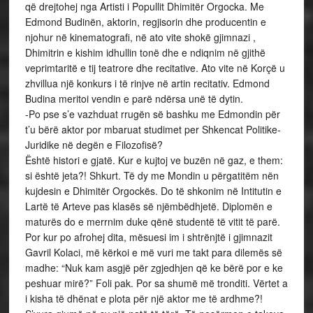
që drejtohej nga Artisti i Popullit Dhimitër Orgocka. Me
Edmond Budinën, aktorin, regjisorin dhe producentin e
njohur në kinematografi, në ato vite shokë gjimnazi ,
Dhimitrin e kishim idhullin tonë dhe e ndiqnim në gjithë
veprimtaritë e tij teatrore dhe recitative. Ato vite në Korçë u
zhvillua një konkurs i të rinjve në artin recitativ. Edmond
Budina meritoi vendin e parë ndërsa unë të dytin.
-Po pse s’e vazhduat rrugën së bashku me Edmondin për
t’u bërë aktor por mbaruat studimet per Shkencat Politike-
Juridike në degën e Filozofisë?
Është histori e gjatë. Kur e kujtoj ve buzën në gaz, e them:
si është jeta?! Shkurt. Të dy me Mondin u përgatitëm nën
kujdesin e Dhimitër Orgockës. Do të shkonim në Intitutin e
Lartë të Arteve pas klasës së njëmbëdhjetë. Diplomën e
maturës do e merrnim duke qënë studentë të vitit të parë.
Por kur po afrohej dita, mësuesi im i shtrënjtë i gjimnazit
Gavril Kolaci, më kërkoi e më vuri me takt para dilemës së
madhe: “Nuk kam asgjë për zgjedhjen që ke bërë por e ke
peshuar mirë?” Foli pak. Por sa shumë më tronditi. Vërtet a
i kisha të dhënat e plota për një aktor me të ardhme?!