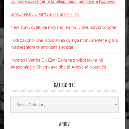
Kujtojmë sakrificën e familjes Lleshi për lirinë e Kosovës
SPAÇI NUK E MPOSHTI SHPIRTIN
New York, qyteti që ndryshoi emrin… dhe ndryshoi botën
Kodi zakonor dhe isopolifonia dy nga monumentet e gjalla
madhështore të antikitetit shqiptar
Kryetari i Vatrës Dr. Elmi Berisha zhvilloi takim në
Akademinë e Shkencave dhe të Arteve të Kosovës
KATEGORITË
Kategoritë
ARKIV