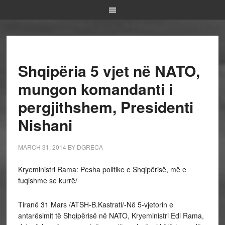
Shqipëria 5 vjet në NATO,
mungon komandanti i
pergjithshem, Presidenti
Nishani
MARCH 31, 2014
BY
DGRECA
Kryeministri Rama: Pesha politike e Shqipërisë, më e
fuqishme se kurrë/
Tiranë 31 Mars /ATSH-B.Kastrati/-Në 5-vjetorin e
antarësimit të Shqipërisë në NATO, Kryeministri Edi Rama,