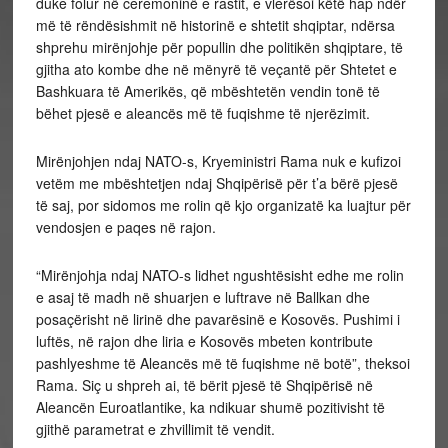
duke folur në ceremoninë e rastit, e vlerësoi këtë hap ndër
më të rëndësishmit në historinë e shtetit shqiptar, ndërsa
shprehu mirënjohje për popullin dhe politikën shqiptare, të
gjitha ato kombe dhe në mënyrë të veçantë për Shtetet e
Bashkuara të Amerikës, që mbështetën vendin tonë të
bëhet pjesë e aleancës më të fuqishme të njerëzimit.
Mirënjohjen ndaj NATO-s, Kryeministri Rama nuk e kufizoi
vetëm me mbështetjen ndaj Shqipërisë për t’a bërë pjesë
të saj, por sidomos me rolin që kjo organizatë ka luajtur për
vendosjen e paqes në rajon.
“Mirënjohja ndaj NATO-s lidhet ngushtësisht edhe me rolin
e asaj të madh në shuarjen e luftrave në Ballkan dhe
posaçërisht në lirinë dhe pavarësinë e Kosovës. Pushimi i
luftës, në rajon dhe liria e Kosovës mbeten kontribute
pashlyeshme të Aleancës më të fuqishme në botë”, theksoi
Rama. Siç u shpreh ai, të bërit pjesë të Shqipërisë në
Aleancën Euroatlantike, ka ndikuar shumë pozitivisht të
gjithë parametrat e zhvillimit të vendit.