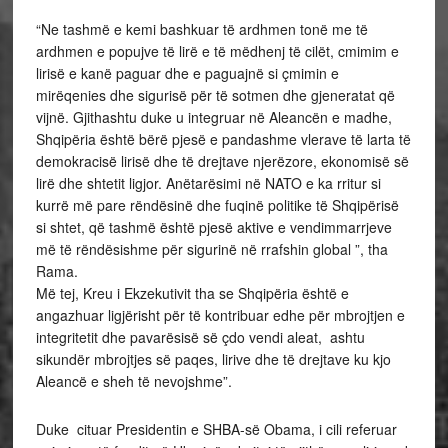
“Ne tashmë e kemi bashkuar të ardhmen tonë me të
ardhmen e popujve të lirë e të mëdhenj të cilët, cmimim e
lirisë e kanë paguar dhe e paguajnë si çmimin e
mirëqenies dhe sigurisë për të sotmen dhe gjeneratat që
vijnë. Gjithashtu duke u integruar në Aleancën e madhe,
Shqipëria është bërë pjesë e pandashme vlerave të larta të
demokracisë lirisë dhe të drejtave njerëzore, ekonomisë së
lirë dhe shtetit ligjor. Anëtarësimi në NATO e ka rritur si
kurrë më pare rëndësinë dhe fuqinë politike të Shqipërisë
si shtet, që tashmë është pjesë aktive e vendimmarrjeve
më të rëndësishme për sigurinë në rrafshin global ”, tha
Rama.
Më tej, Kreu i Ekzekutivit tha se Shqipëria është e
angazhuar ligjërisht për të kontribuar edhe për mbrojtjen e
integritetit dhe pavarësisë së çdo vendi aleat, ashtu
sikundër mbrojtjes së paqes, lirive dhe të drejtave ku kjo
Aleancë e sheh të nevojshme”.
Duke cituar Presidentin e SHBA-së Obama, i cili referuar