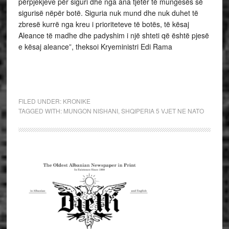
përpjekjeve për siguri dhe nga ana tjetër të mungesës së
sigurisë nëpër botë. Siguria nuk mund dhe nuk duhet të
zbresë kurrë nga kreu i prioriteteve të botës, të kësaj
Aleance të madhe dhe padyshim i një shteti që është pjesë
e kësaj aleance”, theksoi Kryeministri Edi Rama
FILED UNDER:
KRONIKE
TAGGED WITH:
MUNGON NISHANI
,
SHQIPERIA 5 VJET NE NATO