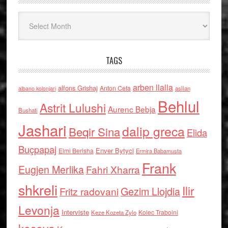
Arkiv
TAGS
arben llalla
alfons Grishaj
Anton Cefa
asllan
albano kolonjari
Behlul
Astrit Lulushi
Aurenc Bebja
Bushati
Jashari
dalip greca
Beqir Sina
Elida
Buçpapaj
Enver Bytyci
Elmi Berisha
Ermira Babamusta
Frank
Eugjen Merlika
Fahri Xharra
shkreli
Ilir
Gezim Llojdia
Fritz radovani
Levonja
Interviste
Kolec Traboini
Keze Kozeta Zylo