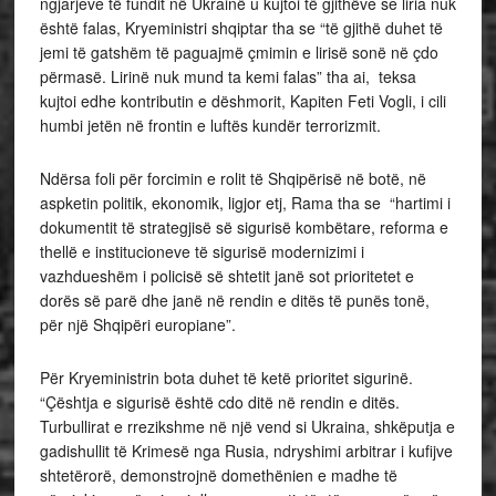
ngjarjeve të fundit në Ukrainë u kujtoi të gjithëve se liria nuk
është falas, Kryeministri shqiptar tha se “të gjithë duhet të
jemi të gatshëm të paguajmë çmimin e lirisë sonë në çdo
përmasë. Lirinë nuk mund ta kemi falas” tha ai, teksa
kujtoi edhe kontributin e dëshmorit, Kapiten Feti Vogli, i cili
humbi jetën në frontin e luftës kundër terrorizmit.
Ndërsa foli për forcimin e rolit të Shqipërisë në botë, në
aspketin politik, ekonomik, ligjor etj, Rama tha se “hartimi i
dokumentit të strategjisë së sigurisë kombëtare, reforma e
thellë e institucioneve të sigurisë modernizimi i
vazhdueshëm i policisë së shtetit janë sot prioritetet e
dorës së parë dhe janë në rendin e ditës të punës tonë,
për një Shqipëri europiane”.
Për Kryeministrin bota duhet të ketë prioritet sigurinë.
“Çështja e sigurisë është cdo ditë në rendin e ditës.
Turbullirat e rrezikshme në një vend si Ukraina, shkëputja e
gadishullit të Krimesë nga Rusia, ndryshimi arbitrar i kufijve
shtetërorë, demonstrojnë domethënien e madhe të