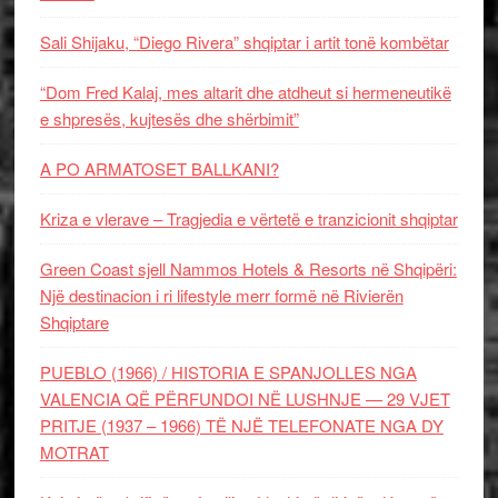
Sali Shijaku, “Diego Rivera” shqiptar i artit tonë kombëtar
“Dom Fred Kalaj, mes altarit dhe atdheut si hermeneutikë
e shpresës, kujtesës dhe shërbimit”
A PO ARMATOSET BALLKANI?
Kriza e vlerave – Tragjedia e vërtetë e tranzicionit shqiptar
Green Coast sjell Nammos Hotels & Resorts në Shqipëri:
Një destinacion i ri lifestyle merr formë në Rivierën
Shqiptare
PUEBLO (1966) / HISTORIA E SPANJOLLES NGA
VALENCIA QË PËRFUNDOI NË LUSHNJE — 29 VJET
PRITJE (1937 – 1966) TË NJË TELEFONATE NGA DY
MOTRAT