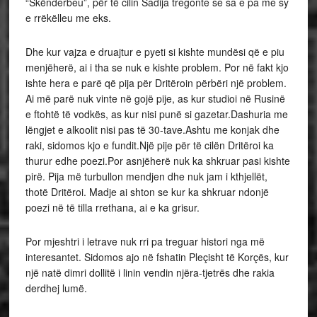
“Skënderbeu”, për të cilin Sadija tregonte se sa e pa me sy
e rrëkëlleu me eks.
Dhe kur vajza e druajtur e pyeti si kishte mundësi që e piu
menjëherë, ai i tha se nuk e kishte problem. Por në fakt kjo
ishte hera e parë që pija për Dritëroin përbëri një problem.
Ai më parë nuk vinte në gojë pije, as kur studioi në Rusinë
e ftohtë të vodkës, as kur nisi punë si gazetar.Dashuria me
lëngjet e alkoolit nisi pas të 30-tave.Ashtu me konjak dhe
raki, sidomos kjo e fundit.Një pije për të cilën Dritëroi ka
thurur edhe poezi.Por asnjëherë nuk ka shkruar pasi kishte
pirë. Pija më turbullon mendjen dhe nuk jam i kthjellët,
thotë Dritëroi. Madje ai shton se kur ka shkruar ndonjë
poezi në të tilla rrethana, ai e ka grisur.
Por mjeshtri i letrave nuk rri pa treguar histori nga më
interesantet. Sidomos ajo në fshatin Pleçisht të Korçës, kur
një natë dimri dollitë i linin vendin njëra-tjetrës dhe rakia
derdhej lumë.