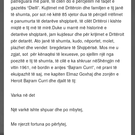
patreguara më parë, të cilën do e përcjellim në faqet e
gazetës “Dielli”. Kujtimet më Dritëroin dhe familjen e tij janë
të shumta, por sot në këtë 85 vjetor dua të përcjell rrëfimet
e panumurta të detarëve shqiptarë, të cilët Dritëroi i kishte
miqtë e tij më të mirë.Duke u marrë më historinë e
detarëve shqiptarë, jam kujdesur dhe për krijimet e Dritëroit
për detarët. Ato janë të shumta, kudo, nëportet, molet,
plazhet dhe vendet bregdetare të Shqipërisë. Mos me u
zgjat, sot për kënaqësi të lexuesve, po sjellim një nga
poezitë e tij të shumta, të cilë e ka shkruar nëShëngjin në
vitin 1961, në bordin e anijes “Bajram Curri”, në prani të
ekuipazhit të saj, me kapiten Elmaz Goxhaj dhe zonjën e
Heroit Bajram Curri dhe djalit të tij:
Varka në det
Një varkë ishte shpuar dhe po mbytej,
Me njerzit fortuna po përfytej,