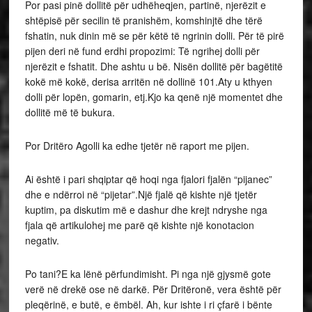
Por pasi pinë dollitë për udhëheqjen, partinë, njerëzit e
shtëpisë për secilin të pranishëm, komshinjtë dhe tërë
fshatin, nuk dinin më se për këtë të ngrinin dolli. Për të pirë
pijen deri në fund erdhi propozimi: Të ngrihej dolli për
njerëzit e fshatit. Dhe ashtu u bë. Nisën dollitë për bagëtitë
kokë më kokë, derisa arritën në dollinë 101.Aty u kthyen
dolli për lopën, gomarin, etj.Kjo ka qenë një momentet dhe
dollitë më të bukura.
Por Dritëro Agolli ka edhe tjetër në raport me pijen.
Ai është i pari shqiptar që hoqi nga fjalori fjalën “pijanec”
dhe e ndërroi në “pijetar”.Një fjalë që kishte një tjetër
kuptim, pa diskutim më e dashur dhe krejt ndryshe nga
fjala që artikulohej me parë që kishte një konotacion
negativ.
Po tani?E ka lënë përfundimisht. Pi nga një gjysmë gote
verë në drekë ose në darkë. Për Dritëronë, vera është për
pleqërinë, e butë, e ëmbël. Ah, kur ishte i ri çfarë i bënte