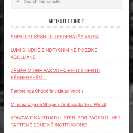
ARTIKUJT E FUNDIT
SHPALLET KËSHILLI I FEDERATËS VATRA
LUMI SI UDHË E NDRYSHIM NË POEZINË
AGOLLIANE
ZËMËRIM DHE PAS VDEKJES! DISIDENTI I
PËRHERSHËM…
Patriotë nga Shqipëria vizituan Vatrën
Mirëseardhje në Shqipëri, Ambasador Eric Wendt
KOSOVA E KA FITUAR LUFTËN, POR PAQEN DUHET
TA FITOJË EDHE NË INSTITUCIONE!