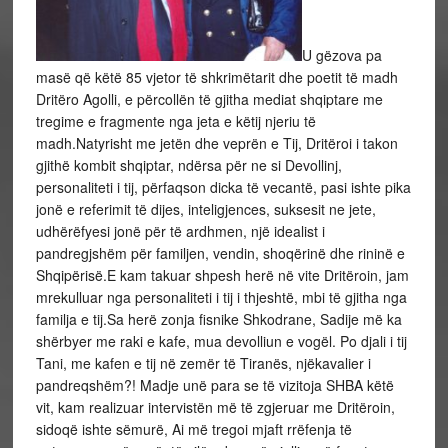
U gëzova pa
masë që këtë 85 vjetor të shkrimëtarit dhe poetit të madh
Dritëro Agolli, e përcollën të gjitha mediat shqiptare me
tregime e fragmente nga jeta e këtij njeriu të
madh.Natyrisht me jetën dhe veprën e Tij, Dritëroi i takon
gjithë kombit shqiptar, ndërsa për ne si Devollinj,
personaliteti i tij, përfaqson dicka të vecantë, pasi ishte pika
jonë e referimit të dijes, inteligjences, suksesit ne jete,
udhërëfyesi jonë për të ardhmen, një idealist i
pandregjshëm për familjen, vendin, shoqërinë dhe rininë e
Shqipërisë.E kam takuar shpesh herë në vite Dritëroin, jam
mrekulluar nga personaliteti i tij i thjeshtë, mbi të gjitha nga
familja e tij.Sa herë zonja fisnike Shkodrane, Sadije më ka
shërbyer me raki e kafe, mua devolliun e vogël. Po djali i tij
Tani, me kafen e tij në zemër të Tiranës, njëkavalier i
pandreqshëm?! Madje unë para se të vizitoja SHBA këtë
vit, kam realizuar intervistën më të zgjeruar me Dritëroin,
sidoqë ishte sëmurë, Ai më tregoi mjaft rrëfenja të