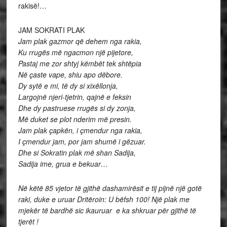
rakisë!…
JAM SOKRATI PLAK
Jam plak gazmor që dehem nga rakia,
Ku rrugës më ngacmon një pijetore,
Pastaj me zor shtyj këmbët tek shtëpia
Në çaste vape, shiu apo dëbore.
Dy sytë e mi, të dy si xixëllonja,
Largojnë njeri-tjetrin, qajnë e feksin
Dhe dy pastruese rrugës si dy zonja,
Më duket se plot nderim më presin.
Jam plak çapkën, i çmendur nga rakia,
I çmendur jam, por jam shumë i gëzuar.
Dhe si Sokratin plak më shan Sadija,
Sadija ime, grua e bekuar…
Në këtë 85 vjetor të gjithë dashamirësit e tij pijnë një gotë
raki, duke e uruar Dritëroin: U bëfsh 100! Një plak me
mjekër të bardhë sic ikauruar e ka shkruar për gjithë të
tjerët !