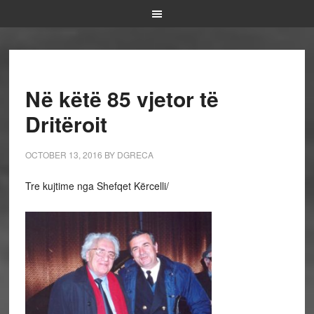
Në këtë 85 vjetor të
Dritëroit
OCTOBER 13, 2016
BY
DGRECA
Tre kujtime nga Shefqet Kërcelli/