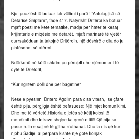
Kjo poeziështë botuar tek vëllimi i parë i “Antologjisë së
Detarisë Shiptare”, faqe 417. Natyrisht Dritëroi ka botuar
mjaft poezi me këtë tematikë, madje për hatër të kësaj
krijimtarie e miqësie me detarët, mjaft marinarë të vjetër
durrsakëduan ta takojnë Dritëroin, një dëshirë e cila do ju
plotësohet së afërmi.
Ndërkohë në këtë shkrim po përcjell dhe njëmoment të
dytë të Driëtorit,
“Kur ngritëm dolli dhe për bagëtinë”
Nëse e pyesnin Dritëro Agollin para disa vitesh, se çfarë
është pija, përgjigja është befasuese: Një mjet komunikimi.
Dhe me të vërtetë.Historia e jetës së këtij kolosi të
mendimit dhe letrave shqipe ka qenë e tillë.Që pija ka
pasur rolin e saj në të gjitha rrethanat. Dhe ia nis që kur
njohu Sadije, ai përpara kishte një gotë konjak