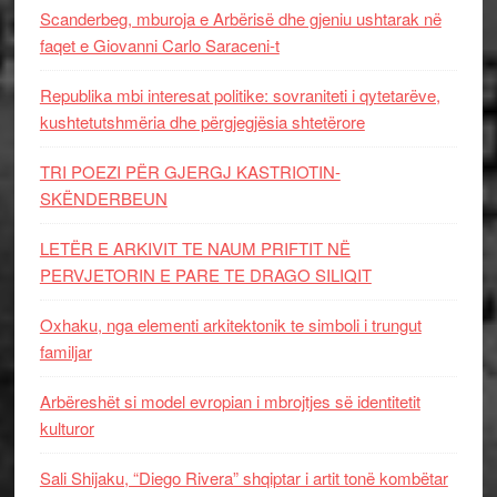
Scanderbeg, mburoja e Arbërisë dhe gjeniu ushtarak në
faqet e Giovanni Carlo Saraceni-t
Republika mbi interesat politike: sovraniteti i qytetarëve,
kushtetutshmëria dhe përgjegjësia shtetërore
TRI POEZI PËR GJERGJ KASTRIOTIN-
SKËNDERBEUN
LETËR E ARKIVIT TE NAUM PRIFTIT NË
PERVJETORIN E PARE TE DRAGO SILIQIT
Oxhaku, nga elementi arkitektonik te simboli i trungut
familjar
Arbëreshët si model evropian i mbrojtjes së identitetit
kulturor
Sali Shijaku, “Diego Rivera” shqiptar i artit tonë kombëtar