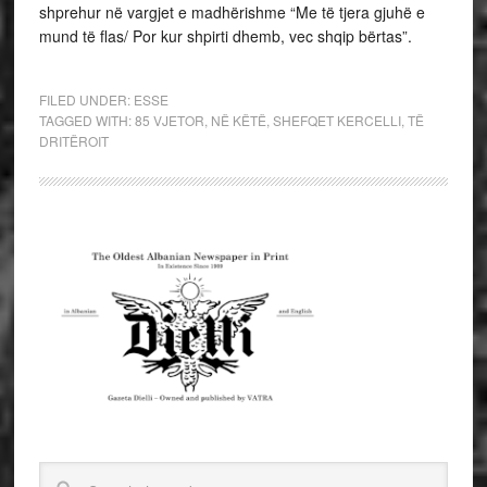
shprehur në vargjet e madhërishme “Me të tjera gjuhë e
mund të flas/ Por kur shpirti dhemb, vec shqip bërtas”.
FILED UNDER:
ESSE
TAGGED WITH:
85 VJETOR
,
NË KËTË
,
SHEFQET KERCELLI
,
TË
DRITËROIT