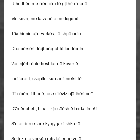
U hodhën me rrëmbim të gjithë c’qenë
Me kova, me kazanë e me legenë.
T’ia hiqnin ujin varkës, të shpëtonin
Dhe përsëri drejt bregut të lundronin.
Vec njëri rrinte heshtur në kuvertë,
Indiferent, skeptic, kurnac i mefshtë.
-Ti c’bën, i thanë,-pse s’lëviz një thërime?
-C’mëduhet , i tha, -kjo sëështë barka ime!?
S’mendonte fare ky qyqar i shkretë
Se tok me varkën mbytej edhe vetë…