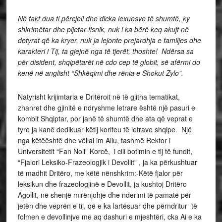
Në fakt dua ti përcjell dhe dicka lexuesve të shumtë, ky
shkrimëtar dhe pijetar fisnik, nuk i ka bërë keq akujt në
detyrat që ka kryer, nuk ja lejonte prejardhja e familjes dhe
karakteri i Tij, ta gjejnë nga të tjerët, thoshte! Ndërsa sa
për disident, shqipëtarët në cdo cep të globit, së afërmi do
kenë në anglisht “Shkëqimi dhe rënia e Shokut Zylo”.
Natyrisht krijimtaria e Dritëroit në të gjitha tematikat,
zhanret dhe gjinitë e ndryshme letrare është një pasuri e
kombit Shqiptar, por janë të shumtë dhe ata që veprat e
tyre ja kanë dedikuar këtij korifeu të letrave shqipe. Një
nga këtëështë dhe vëllai im Aliu, tashmë Rektor i
Universitetit “Fan Noli” Korcë, i cili botimin e tij të fundit,
“Fjalori Leksiko-Frazeologjik i Devollit” , ja ka përkushtuar
të madhit Dritëro, me këtë nënshkrim:-Këtë fjalor për
leksikun dhe frazeologjinë e Devollit, ja kushtoj Dritëro
Agollit, në shenjë mirënjohje dhe nderimi të pamatë për
jetën dhe veprën e tij, që e ka lartësuar dhe përndritur të
folmen e devollinjve me aq dashuri e mjeshtëri, cka Ai e ka