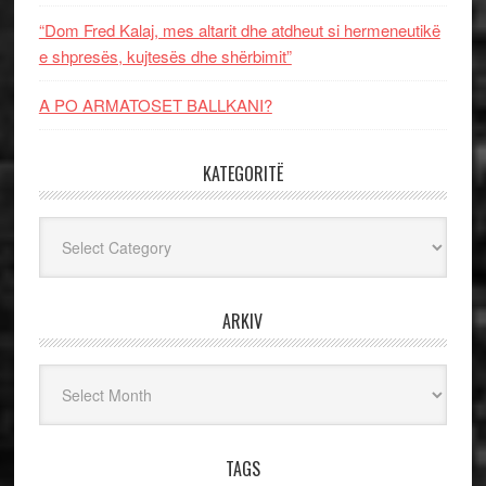
“Dom Fred Kalaj, mes altarit dhe atdheut si hermeneutikë
e shpresës, kujtesës dhe shërbimit”
A PO ARMATOSET BALLKANI?
KATEGORITË
Kategoritë
ARKIV
Arkiv
TAGS