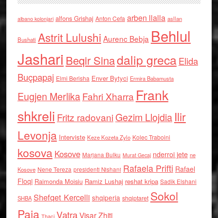
arben llalla
alfons Grishaj
Anton Cefa
asllan
albano kolonjari
Behlul
Astrit Lulushi
Aurenc Bebja
Bushati
Jashari
dalip greca
Beqir Sina
Elida
Buçpapaj
Enver Bytyci
Elmi Berisha
Ermira Babamusta
Frank
Eugjen Merlika
Fahri Xharra
shkreli
Ilir
Gezim Llojdia
Fritz radovani
Levonja
Interviste
Kolec Traboini
Keze Kozeta Zylo
kosova
Kosove
nderroi jete
Marjana Bulku
ne
Murat Gecaj
Rafaela Prifti
Rafael
Nene Tereza
Kosove
presidenti Nishani
Floqi
Raimonda Moisiu
Ramiz Lushaj
reshat kripa
Sadik Elshani
Sokol
Shefqet Kercelli
shqiperia
shqiptaret
SHBA
Paja
Vatra
Visar Zhiti
Thaci