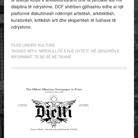
disiplina të ndryshme. DCF shërben gjithashtu edhe si një
platformë diskutimesh ndërmjet artistësh, arkitektësh,
kuratorësh, kritikësh arti dhe ekspertësh të fushave të
ndryshme.
FILED UNDER:
KULTURE
TAGGED WITH:
“MREKULLITË E NJË QYTETI”
,
NË QENDRËN E
INFORMIMIT
,
TË BE-SË NË TIRANË