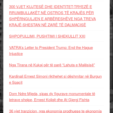
300 VJET KUJTESË DHE IDENTITET-TRYEZË E
RRUMBULLAKËT NË OSTROS TË KRAJËS PËR
SHPËRNGULJEN E ARBËRESHËVE NGA TREVA
KRAJË-SHESTAN NË ZARË TË DALMACISË
SHPOPULLIMI, PUSHTIMI I SHEKULLIT XXI
VATRA’s Letter to President Trump: End the Hague
Injustice
Nga Tirana në Kukaj për të parë “Lahuta e Malësisë”
Kardinali Ernest Simoni rikthehet si dëshmitar në Burgun
e Spaçit
Dom Ndre Mjeda, sipas dy figurave monumentale të
letrave shqipe, Ernest Koliqit dhe At Gjergj Fishta
36 vjet tranzicion, nga ekonomia prodhuese te ekonomia