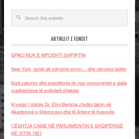
ARTIKUJT E FUNDIT
SPAÇI NUK E MPOSHTI SHPIRTIN
New York, qyteti që ndryshoi emrin… dhe ndryshoi botën
Kodi zakonor dhe isopolifonia dy nga monumentet e gjalla
madhështore të antikitetit shqiptar
Kryetari i Vatrës Dr. Elmi Berisha zhvilloi takim në
Akademinë e Shkencave dhe të Arteve të Kosovës
ÇËSHTJA ÇAME NË PARLAMENTIN E SHQIPËRISË
NË VITIN 1921