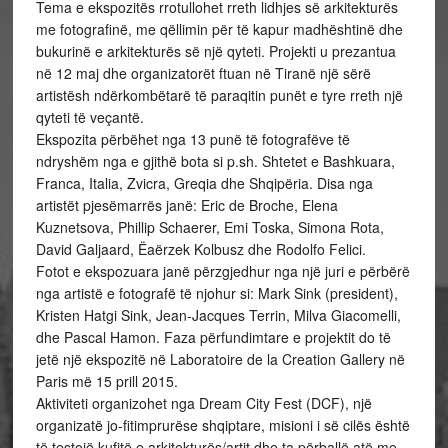
Tema e ekspozitës rrotullohet rreth lidhjes së arkitekturës
me fotografinë, me qëllimin për të kapur madhështinë dhe
bukurinë e arkitekturës së një qyteti. Projekti u prezantua
në 12 maj dhe organizatorët ftuan në Tiranë një sërë
artistësh ndërkombëtarë të paraqitin punët e tyre rreth një
qyteti të veçantë.
Ekspozita përbëhet nga 13 punë të fotografëve të
ndryshëm nga e gjithë bota si p.sh. Shtetet e Bashkuara,
Franca, Italia, Zvicra, Greqia dhe Shqipëria. Disa nga
artistët pjesëmarrës janë: Eric de Broche, Elena
Kuznetsova, Phillip Schaerer, Emi Toska, Simona Rota,
David Galjaard, Ëaërzek Kolbusz dhe Rodolfo Felici.
Fotot e ekspozuara janë përzgjedhur nga një juri e përbërë
nga artistë e fotografë të njohur si: Mark Sink (president),
Kristen Hatgi Sink, Jean-Jacques Terrin, Milva Giacomelli,
dhe Pascal Hamon. Faza përfundimtare e projektit do të
jetë një ekspozitë në Laboratoire de la Creation Gallery në
Paris më 15 prill 2015.
Aktiviteti organizohet nga Dream City Fest (DCF), një
organizatë jo-fitimprurëse shqiptare, misioni i së cilës është
të testojë kufjtë e arkitekturës/artit dhe ta përballë atë me