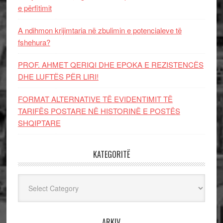
e përfitimit
A ndihmon krijimtaria në zbulimin e potencialeve të
fshehura?
PROF. AHMET QERIQI DHE EPOKA E REZISTENCЁS
DHE LUFTЁS PЁR LIRI!
FORMAT ALTERNATIVE TË EVIDENTIMIT TË
TARIFËS POSTARE NË HISTORINË E POSTËS
SHQIPTARE
KATEGORITË
Kategoritë
ARKIV