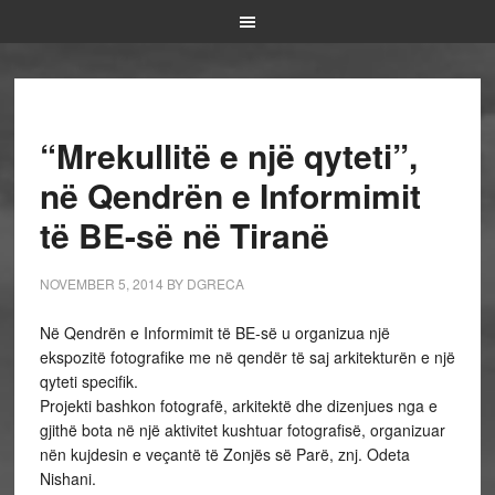
“Mrekullitë e një qyteti”,
në Qendrën e Informimit
të BE-së në Tiranë
NOVEMBER 5, 2014
BY
DGRECA
Në Qendrën e Informimit të BE-së u organizua një
ekspozitë fotografike me në qendër të saj arkitekturën e një
qyteti specifik.
Projekti bashkon fotografë, arkitektë dhe dizenjues nga e
gjithë bota në një aktivitet kushtuar fotografisë, organizuar
nën kujdesin e veçantë të Zonjës së Parë, znj. Odeta
Nishani.