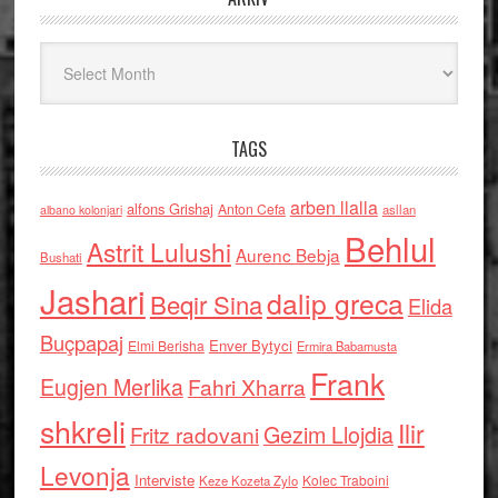
Arkiv
TAGS
arben llalla
alfons Grishaj
Anton Cefa
asllan
albano kolonjari
Behlul
Astrit Lulushi
Aurenc Bebja
Bushati
Jashari
dalip greca
Beqir Sina
Elida
Buçpapaj
Enver Bytyci
Elmi Berisha
Ermira Babamusta
Frank
Eugjen Merlika
Fahri Xharra
shkreli
Ilir
Gezim Llojdia
Fritz radovani
Levonja
Interviste
Kolec Traboini
Keze Kozeta Zylo