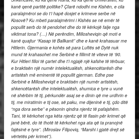
kanë qenë partitë politike? Çfarë ndodhi me Kishën, e cila
paralajmëroi se do t’i hapë dosjet e krimeve serbe në
Kosovë? Ku mbeti paralajmërimi i Kishës se në emër të
popullit serb do të pendohet dhe do të kërkojë falje nga
viktimat tona? (…) Në perëndim, Millosheviqin që moti e
kanë quajtur “Kasap të Ballkanit” dhe e kanë krahasuar me
Hitlerin. Gjermania e kohës së para Luftës së Dytë nuk
mund të krahasohet me Serbinë e fillimit të viteve të ‘90.
Kur Hitleri filloi të çartet dhe t’i ngjajë një kafshe të tërbuar,
e braktisën një numër intelektualësh, shkencëtarësh dhe
artistësh më eminentë të popullit gjerman. Edhe pse
Serbinë e Millosheviqit e braktisën një numër artistësh,
shkencëtarësh dhe intelektualësh, shumica e tyre u vunë
në shërbim të tij, përkundër asaj se e dinin që me urdhrin e
tij, me miratimin e tij ose, së paku, me dijeninë e tij, çdo ditë
“nga dora serbe” e pësonin qindra njerëz të pafajshëm.
Tani, të kërkohet nga këta njerëz që të flasin për krimet që
janë bërë, do të thotë të kërkohet nga ata që ta pranojnë
fajësinë e tyre”. (Miroslav Filipoviq, “Marshi i gjatë drejt së
vërtetës për krimet”).