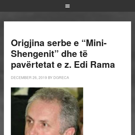
Origjina serbe e “Mini-
Shengenit” dhe të
pavërtetat e z. Edi Rama
DECEMBER 26, 2019
BY
DGRECA