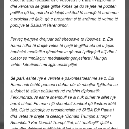
dhe kërcënoi se gjatë gjithë kohës që do të jetë në pozitën
politike që ka, nuk do të lejojë askënd të cenojë të ardhmen
e projektit në fjalë, që e prezanton si të ardhme të vetme të
popujve të Ballkanit Perëndimor.
Përveç fyerjeve drejtuar udhëheqësve të Kosovës, z. Edi
Rama i dha të drejtë vetes të fyejë të gjitha ata që u japin
hapësirë mediatike qëndrimeve që nuk i pëlqejnë atij dhe i
cilësoi se “mbllaçitin mediatikisht gënjeshtra”! Mungoi
vetëm kërcënimi me ligjin antishpifje!
Së pari
, është një e vërtetë e pakontestueshme se z. Edi
Rama nuk është personi i duhur për të mbajtur ligjëratat se
si duhet të sillen politikanët në rrafshin diplomatik.
Përkundrazi. Ai është shembull se si nuk duhet të sillet një
burrë shteti. Po marr një shembull konkret që ilustron këtë
fakt. Gjatë zgjedhjeve presidenciale në SHBA Edi Rama i
dha vetes të drejtë ta cilësojë “Donald Trumpin si turpi i
Amerikës”! Kur Donald Trumpi
fitoi, ai i “mbllaçiti” fjalët e
veta dhe deklaroi publikisht: “Unë s’jam manual se si duhet