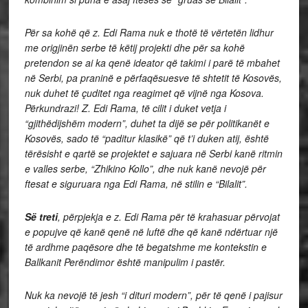
Për sa kohë që z. Edi Rama nuk e thotë të vërtetën lidhur
me origjinën serbe të këtij projekti dhe për sa kohë
pretendon se ai ka qenë ideator që takimi i parë të mbahet
në Serbi, pa praninë e përfaqësuesve të shtetit të Kosovës,
nuk duhet të çuditet nga reagimet që vijnë nga Kosova.
Përkundrazi! Z. Edi Rama, të cilit i duket vetja i
“gjithëdijshëm modern”, duhet ta dijë se për politikanët e
Kosovës, sado të “paditur klasikë” që t’i duken atij, është
tërësisht e qartë se projektet e sajuara në Serbi kanë ritmin
e valles serbe, “Zhikino Kollo”, dhe nuk kanë nevojë për
ftesat e siguruara nga Edi Rama, në stilin e “Bilalit”.
Së treti
, përpjekja e z. Edi Rama për të krahasuar përvojat
e popujve që kanë qenë në luftë dhe që kanë ndërtuar një
të ardhme paqësore dhe të begatshme me kontekstin e
Ballkanit Perëndimor është manipulim i pastër.
Nuk ka nevojë të jesh “i dituri modern”, për të qenë i pajisur