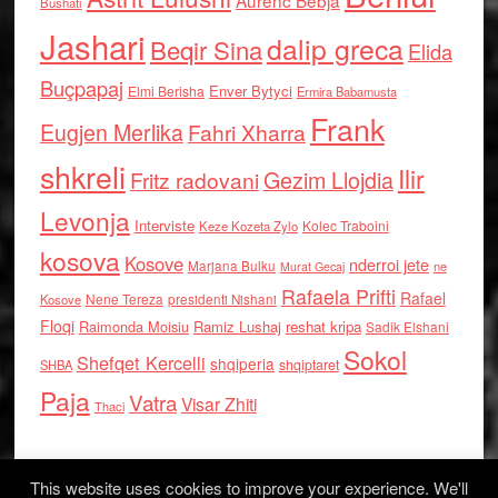
Aurenc Bebja
Bushati
Jashari
dalip greca
Beqir Sina
Elida
Buçpapaj
Enver Bytyci
Elmi Berisha
Ermira Babamusta
Frank
Eugjen Merlika
Fahri Xharra
shkreli
Ilir
Gezim Llojdia
Fritz radovani
Levonja
Interviste
Kolec Traboini
Keze Kozeta Zylo
kosova
Kosove
nderroi jete
Marjana Bulku
ne
Murat Gecaj
Rafaela Prifti
Rafael
Nene Tereza
Kosove
presidenti Nishani
Floqi
Raimonda Moisiu
Ramiz Lushaj
reshat kripa
Sadik Elshani
Sokol
Shefqet Kercelli
shqiperia
shqiptaret
SHBA
Paja
Vatra
Visar Zhiti
Thaci
This website uses cookies to improve your experience. We'll