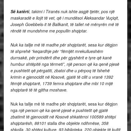
Së katërti
, takimi i Tiranës nuk ishte asgjë tjetër, pos një
maskaradë e llojit të vet, që i mundësoi Aleksandar Vuçiqit,
Joseph Goebbels-it të Ballkanit, të tallet në mënyrën më të
rëndë të mundshme me popullin shqiptar.
Nuk ka tallje më të madhe për shqiptarët, sesa kur dëgjon
të shprehë “keqardhje për “fëmijët mrekullueshëm
durrsakë, për prindërit dhe për gjyshërit e tyre që kanë
humbur shtëpitë nga tërmeti”, një person që ka qenë pjesë
e pushtetit që përgatiti, zbatoi dhe u përpoq të fshehë
krimin e gjenocidit në Kosovë, gjatë të cilit u vranë 1392
fëmijë shqiptarë, 1739 femra shqiptare dhe mbi 10 mijë
shqiptarë të të gjitha moshave.
Nuk ka tallje më të madhe për shqiptarët, sesa kur dëgjon
nga
një person që ka qenë pjesë e pushtetit që gjatë
zbatimit të gjenocidit në Kosovë shkatërroi 100589 shtëpi
shqiptarësh, 88101
stalla dhe
objekte ndihmëse, 358
shkolla, 30 shtëpi kulture, 93 biblioteka, 220 objekte të kultit