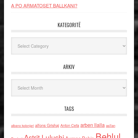
A PO ARMATOSET BALLKANI?
KATEGORITË
Kategoritë
ARKIV
Arkiv
TAGS
arben llalla
alfons Grishaj
Anton Cefa
asllan
albano kolonjari
Behlul
Astrit Lulushi