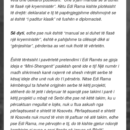
të flasë një kryeministër”. Këtu Edi Rama kishte plotësisht
të drejtë: deklaratat e tij të papërgjegjshme dëshmojnë se
ai është “i paditur klasik” në fushën e diplomacisë.
Së dyti
, edhe pse nuk është “manual se si duhet të flasë
një kryeministër”, është e pahijshme ta cilësojë dikë si
“gënjeshtar”, përderisa as vet nuk thotë të vërtetën.
Është tërësisht i pavërtetë pretendimi i Edi Ramës se gjoja
ideja e “Mini-Shengenit” paskësh qenë ide e tij! Një numër i
madh shkrimesh kanë nxjerrë në shesh rrënjët serbe të
kësaj ideje dhe unë nuk do t’i përsëris. Nëse Edi Rama
këmbëngul ta fshehë origjinën serbe të këtij projekti,
atëherë do të jetë i detyruar të sqarojë pse takimi i parë i
këtij projekti u mbajt në Serbi dhe pse në këtë takim, ku u
përcaktuan rregullat e lojës, nuk u ftua askush nga
përfaqësuesit e shtetit të Kosovës. Përfaqësuesit e shtetit
të Kosovës nuk mund të vinin të paftuar në atë takim, edhe
pse Edi Rama, me përvojën e tij, do të kishte gjetur ndonjë
kombinim si puna e asaj ftesës së “gruas së Bilalit”.