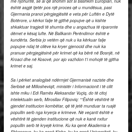
me njohuritë, se ai që shohim sot si Bashkim Europian, nuk
është asgjë tjetër pos një proces që u mundësua, pasi
Gjermania pranoi përgjegjësitë e veta për Luftën e Dytë
Botërore, u kërkoi falje të gjithë popujve që u kishte
shkaktuar tragjedi të shumta dhe u angazhua të riparonte
dëmet e kësaj lufte. Në Ballkanin Perëndimor është e
kundërta. Serbia jo vetëm që nuk u ka kërkuar falje
popujve ndaj të cilëve ka kryer gjenocid dhe nuk ka
pranuar përgjegjësinë për krimet që ka bërë në Bosnjë, në
Kroaci dhe në Kosovë, por ajo vazhdon t’i mohojë të gjitha
krimet e saj.
Sa i përket analogjisë ndërmjet Gjermanisë naziste dhe
Serbisë së Millosheviqit, ministër i Informacionit i të cilit
ishte miku i Edi Ramës Aleksandar Vuçiq, do të citoj
intelektualin serb, Mirosllav Filipoviq: ““Është vështirë të
gjendet institucion kombëtar, që të jetë munduar ta ruajë
popullin serb nga kryerja e krimeve. Në veçanti është e
vështirë të gjenden institucione që nuk e kanë nxitur
popullin serb të kryejë krime. Ku ka qenë Akademia e
Shkencave, ku ka qenë Kisha, ku ka qenë Universiteti, ku