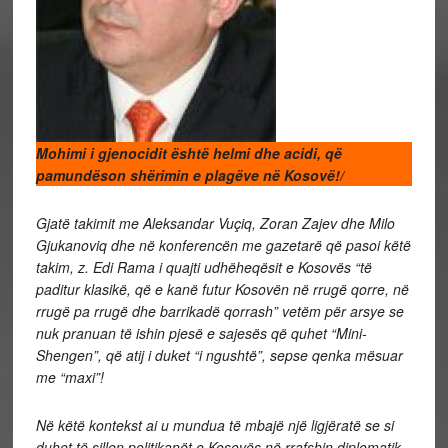
Mohimi i gjenocidit është helmi dhe acidi, që
pamundëson shërimin e plagëve në Kosovë!/
Gjatë takimit me Aleksandar Vuçiq, Zoran Zajev dhe Milo
Gjukanoviq dhe në konferencën me gazetarë që pasoi këtë
takim, z. Edi Rama i quajti udhëheqësit e Kosovës “të
paditur klasikë, që e kanë futur Kosovën në rrugë qorre, në
rrugë pa rrugë dhe barrikadë qorrash” vetëm për arsye se
nuk pranuan të ishin pjesë e sajesës që quhet “Mini-
Shengen”, që atij i duket “i ngushtë”, sepse qenka mësuar
me “maxi”!
Në këtë kontekst ai u mundua të mbajë një ligjëratë se si
duhet të sillen politikanët e Kosovës në rrafshin diplomatik