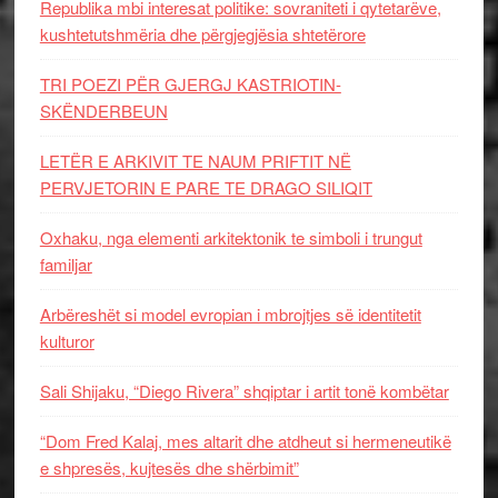
Republika mbi interesat politike: sovraniteti i qytetarëve,
kushtetutshmëria dhe përgjegjësia shtetërore
TRI POEZI PËR GJERGJ KASTRIOTIN-
SKËNDERBEUN
LETËR E ARKIVIT TE NAUM PRIFTIT NË
PERVJETORIN E PARE TE DRAGO SILIQIT
Oxhaku, nga elementi arkitektonik te simboli i trungut
familjar
Arbëreshët si model evropian i mbrojtjes së identitetit
kulturor
Sali Shijaku, “Diego Rivera” shqiptar i artit tonë kombëtar
“Dom Fred Kalaj, mes altarit dhe atdheut si hermeneutikë
e shpresës, kujtesës dhe shërbimit”