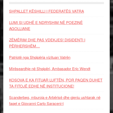
SHPALLET KËSHILLI I FEDERATËS VATRA
LUMI SI UDHË E NDRYSHIM NË POEZINË
AGOLLIANE
ZËMËRIM DHE PAS VDEKJES! DISIDENTI I
PËRHERSHËM…
Patriotë nga Shqipëria vizituan Vatrën
Mirëseardhje në Shqipëri, Ambasador Eric Wendt
KOSOVA E KA FITUAR LUFTËN, POR PAQEN DUHET
TA FITOJË EDHE NË INSTITUCIONE!
Scanderbeg, mburoja e Arbërisë dhe gjeniu ushtarak në
faqet e Giovanni Carlo Saraceni-t