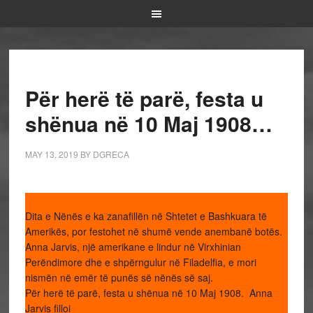
Për herë të parë, festa u
shënua në 10 Maj 1908…
MAY 13, 2019
BY
DGRECA
Dita e Nënës e ka zanafillën në Shtetet e Bashkuara të
Amerikës, por festohet në shumë vende anembanë botës.
Anna Jarvis, një amerikane e lindur në Virxhinian
Perëndimore dhe e shpërngulur në Filadelfia, e mori
nismën në emër të punës së nënës së saj.
Për herë të parë, festa u shënua në 10 Maj 1908. Anna
Jarvis filloi