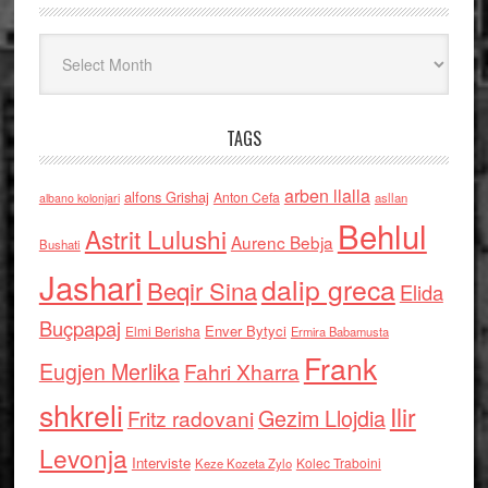
Arkiv
TAGS
arben llalla
alfons Grishaj
Anton Cefa
asllan
albano kolonjari
Behlul
Astrit Lulushi
Aurenc Bebja
Bushati
Jashari
dalip greca
Beqir Sina
Elida
Buçpapaj
Enver Bytyci
Elmi Berisha
Ermira Babamusta
Frank
Eugjen Merlika
Fahri Xharra
shkreli
Ilir
Gezim Llojdia
Fritz radovani
Levonja
Interviste
Kolec Traboini
Keze Kozeta Zylo