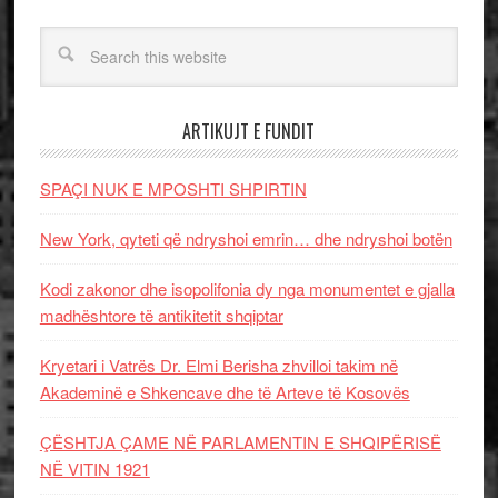
ARTIKUJT E FUNDIT
SPAÇI NUK E MPOSHTI SHPIRTIN
New York, qyteti që ndryshoi emrin… dhe ndryshoi botën
Kodi zakonor dhe isopolifonia dy nga monumentet e gjalla
madhështore të antikitetit shqiptar
Kryetari i Vatrës Dr. Elmi Berisha zhvilloi takim në
Akademinë e Shkencave dhe të Arteve të Kosovës
ÇËSHTJA ÇAME NË PARLAMENTIN E SHQIPËRISË
NË VITIN 1921