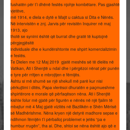
fushatën për t’i dhënë festës njohje kombëtare. Pas gjashtë
vjetëve,
më 1914, e diela e dytë e Majit u caktua si Dita e Nënës.
Në intervistën e znj. Jarvis për revistën Inquirer në maj
1913, ajo
thotë se synimi është që burrat dhe gratë të kuptojnë
përgjegjësitë
individuale dhe e kundërshtonte me shpirt komercializimin
e festës.
Te Dielen me 12 Maj 2019 gjatë meshës së të dielës në
Vatikan, Ati i Shenjtë u ndal dhe i përgëzoi nënat për punën
e tyre për rritjen e mbrojtjen e fëmijës.
Ashtu si më shumë se një shekull më parë kur nisi
përkujtimi i ditës, Papa vlerësoi dhuratën e paçmueshme
shpirtërore e morale që përfaqëson nëna. Ati i Shenjtë
kishte folur më gjatë për figurën e nënës në një fjalim të
mbajtur më 4 Maj gjatë vizitës në Bazilikën e Shën Mërisë
së Madhërishme. Nëna kryen një detyrë madhore sepse e
ndihmon fëmijën t’i përballoj problemet e jetës “pa e
humbur rrugën”, tha ai. Dhe, shtoi se nëna është ajo që e