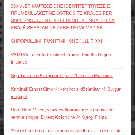
300 VJET KUJTESË DHE IDENTITET-TRYEZË E
RRUMBULLAKËT NË OSTROS TË KRAJËS PËR
SHPËRNGULJEN E ARBËRESHËVE NGA TREVA
KRAJË-SHESTAN NË ZARË TË DALMACISË
SHPOPULLIMI, PUSHTIMI I SHEKULLIT XXI
VATRA’s Letter to President Trump: End the Hague
Injustice
Nga Tirana në Kukaj për të parë “Lahuta e Malësisë”
Kardinali Ernest Simoni rikthehet si dëshmitar në Burgun
e Spaçit
Dom Ndre Mjeda, sipas dy figurave monumentale të
letrave shqipe, Ernest Koliqit dhe At Gjergj Fishta
36 vjet tranzicion, nga ekonomia prodhuese te ekonomia