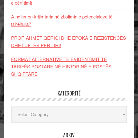
e përfitimit
A ndihmon krijimtaria në zbulimin e potencialeve të
fshehura?
PROF. AHMET QERIQI DHE EPOKA E REZISTENCЁS
DHE LUFTЁS PЁR LIRI!
FORMAT ALTERNATIVE TË EVIDENTIMIT TË
TARIFËS POSTARE NË HISTORINË E POSTËS
SHQIPTARE
KATEGORITË
Kategoritë
ARKIV