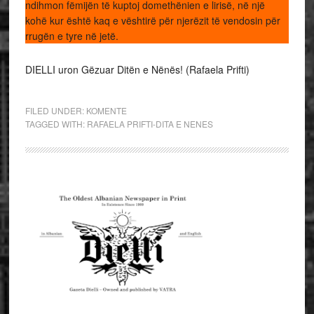
ndihmon fëmijën të kuptoj domethënien e lirisë, në një
kohë kur është kaq e vështirë për njerëzit të vendosin për
rrugën e tyre në jetë.
DIELLI uron Gëzuar Ditën e Nënës! (Rafaela Prifti)
FILED UNDER:
KOMENTE
TAGGED WITH:
RAFAELA PRIFTI-DITA E NENES