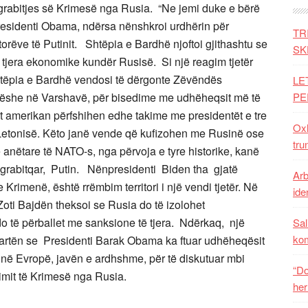
ë grabitjes së Krimesë nga Rusia. “Ne jemi duke e bërë
Presidenti Obama, ndërsa nënshkroi urdhërin për
TR
ëve të Putinit. Shtëpia e Bardhë njoftoi gjithashtu se
SK
 tjera ekonomike kundër Rusisë. Si një reagim tjetër
htëpia e Bardhë vendosi të dërgonte Zëvëndës
LE
ditëshe në Varshavë, për bisedime me udhëheqsit më të
PE
it amerikan përfshihen edhe takime me presidentët e tre
Oxh
 Letonisë. Këto janë vende që kufizohen me Rusinë ose
tru
ë anëtare të NATO-s, nga përvoja e tyre historike, kanë
 grabitqar, Putin. Nënpresidenti Biden tha gjatë
Arb
Krimenë, është rrëmbim territori i një vendi tjetër. Në
iden
Zoti Bajdën theksoi se Rusia do të izolohet
o të përballet me sanksione të tjera. Ndërkaq, një
Sal
ko
martën se Presidenti Barak Obama ka ftuar udhëheqësit
 në Evropë, javën e ardhshme, për të diskutuar mbi
“Do
mit të Krimesë nga Rusia.
her