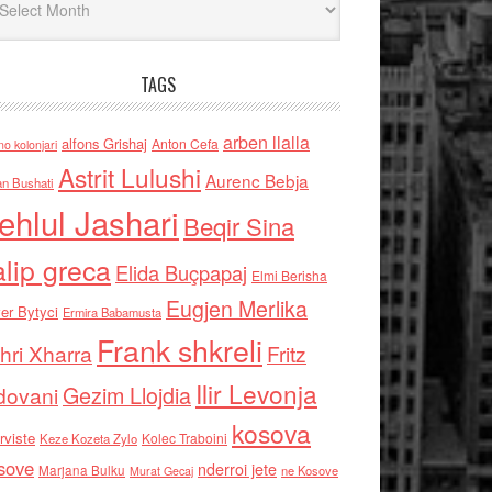
TAGS
arben llalla
alfons Grishaj
Anton Cefa
no kolonjari
Astrit Lulushi
Aurenc Bebja
an Bushati
ehlul Jashari
Beqir Sina
alip greca
Elida Buçpapaj
Elmi Berisha
Eugjen Merlika
er Bytyci
Ermira Babamusta
Frank shkreli
hri Xharra
Fritz
Ilir Levonja
Gezim Llojdia
dovani
kosova
rviste
Kolec Traboini
Keze Kozeta Zylo
sove
nderroi jete
Marjana Bulku
ne Kosove
Murat Gecaj