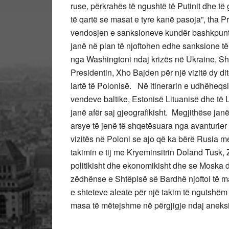
ruse, përkrahës të ngushtë të Putinit dhe t
të qartë se masat e tyre kanë pasoja”, tha 
vendosjen e sanksioneve kundër bashkpuntor
janë në plan të njoftohen edhe sanksione të
nga Washingtoni ndaj krizës në Ukraine, S
Presidentin, Xho Bajden për një vizitë dy 
lartë të Polonisë. Në itinerarin e udhëheqs
vendeve baltike, Estonisë Lituanisë dhe të
janë afër saj gjeografikisht. Megjithëse jan
arsye të jenë të shqetësuara nga avanturier
vizitës në Poloni se ajo që ka bërë Rusia me 
takimin e tij me Kryeminsitrin Doland Tusk, 
politikisht dhe ekonomikisht dhe se Moska d
zëdhënse e Shtëpisë së Bardhë njoftoi të 
e shteteve aleate për një takim të ngutshëm
masa të mëtejshme në përgjigje ndaj aneksi