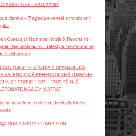
PO ARMATOSET BALLKANI?
za e vlerave – Tragjedia e vërtetë e tranzicionit
iptar
en Coast sjell Nammos Hotels & Resorts në
ipëri: Një destinacion i ri lifestyle merr formë në
ierën Shqiptare
EBLO (1966) / HISTORIA E SPANJOLLES
A VALENCIA QË PËRFUNDOI NË LUSHNJE
29 VJET PRITJE (1937 – 1966) TË NJË
LEFONATE NGA DY MOTRAT
tojmë sakrificën e familjes Lleshi për lirinë e
sovës
AÇI NUK E MPOSHTI SHPIRTIN