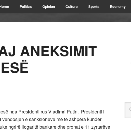
Home
Politics
Opinion
Culture
Sports
Economy
AJ ANEKSIMIT
MESË
esë nga Presidenti rus Vladimri Putin, Presidenti i
i vendosjen e sanksioneve më të ashpëra kundër
duke ngrirë llogaritë bankare dhe pronat e 11 zyrtarëve