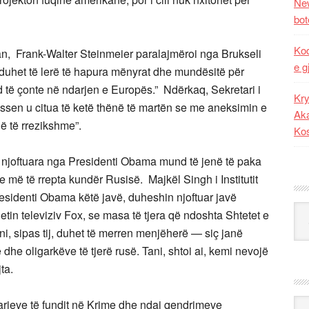
New
bot
Kod
an, Frank-Walter Steinmeier paralajmëroi nga Brukseli
e g
uhet të lerë të hapura mënyrat dhe mundësitë për
 të çonte në ndarjen e Europës.” Ndërkaq, Sekretari i
Kry
sen u citua të ketë thënë të martën se me aneksimin e
Aka
ë të rrezikshme”.
Ko
 njoftuara nga Presidenti Obama mund të jenë të paka
 më të rrepta kundër Rusisë. Majkël Singh i Institutit
esidenti Obama këtë javë, duheshin njoftuar javë
Kat
jetin televiziv Fox, se masa të tjera që ndoshta Shtetet e
i, sipas tij, duhet të merren menjëherë — siç janë
dhe oligarkëve të tjerë rusë. Tani, shtoi ai, kemi nevojë
ta.
Ark
rjeve të fundit në Krime dhe ndaj qendrimeve