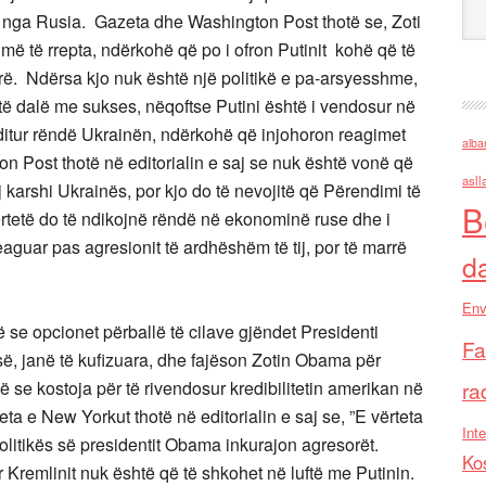
 nga Rusia. Gazeta dhe Washington Post thotë se, Zoti
të rrepta, ndërkohë që po i ofron Putinit kohë që të
ë. Ndërsa kjo nuk është një politikë e pa-arsyesshme,
të dalë me sukses, nëqoftse Putini është i vendosur në
goditur rëndë Ukrainën, ndërkohë që injohoron reagimet
alba
 Post thotë në editorialin e saj se nuk është vonë që
asll
ij karshi Ukrainës, por kjo do të nevojitë që Përendimi të
B
rtetë do të ndikojnë rëndë në ekonominë ruse dhe i
eaguar pas agresionit të ardhëshëm të tij, por të marrë
d
Env
se opcionet përballë të cilave gjëndet Presidenti
Fa
ë, janë të kufizuara, dhe fajëson Zotin Obama për
ë se kostoja për të rivendosur kredibilitetin amerikan në
ra
ta e New Yorkut thotë në editorialin e saj se, ”E vërteta
Inte
litikës së presidentit Obama inkurajon agresorët.
Ko
r Kremlinit nuk është që të shkohet në luftë me Putinin.