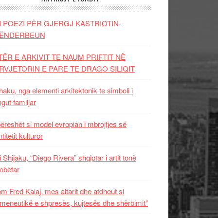
I POEZI PËR GJERGJ KASTRIOTIN-
ËNDERBEUN
TËR E ARKIVIT TE NAUM PRIFTIT NË
RVJETORIN E PARE TE DRAGO SILIQIT
aku, nga elementi arkitektonik te simboli i
ngut familjar
ëreshët si model evropian i mbrojtjes së
titetit kulturor
i Shijaku, “Diego Rivera” shqiptar i artit tonë
mbëtar
m Fred Kalaj, mes altarit dhe atdheut si
meneutikë e shpresës, kujtesës dhe shërbimit”