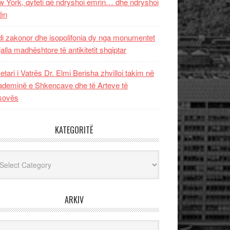
 York, qyteti që ndryshoi emrin… dhe ndryshoi
ën
i zakonor dhe isopolifonia dy nga monumentet
jalla madhështore të antikitetit shqiptar
etari i Vatrës Dr. Elmi Berisha zhvilloi takim në
deminë e Shkencave dhe të Arteve të
sovës
KATEGORITË
egoritë
ARKIV
iv