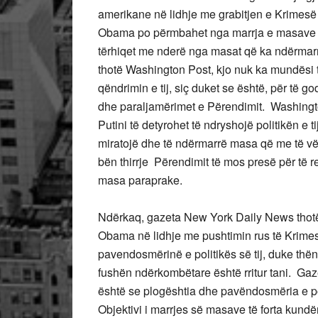
amerikane në lidhje me grabitjen e Krimesë
Obama po përmbahet nga marrja e masave më 
tërhiqet me nderë nga masat që ka ndërmarr
thotë Washington Post, kjo nuk ka mundësi 
qëndrimin e tij, siç duket se është, për të 
dhe paraljamërimet e Përendimit. Washington
Putini të detyrohet të ndryshojë politikën e t
miratojë dhe të ndërmarrë masa që me të vë
bën thirrje Përendimit të mos presë për të r
masa paraprake.
Ndërkaq, gazeta New York Daily News thotë 
Obama në lidhje me pushtimin rus të Krimes
pavendosmërinë e politikës së tij, duke thën
fushën ndërkombëtare është rritur tani. Gaze
është se plogështia dhe pavëndosmëria e po
Objektivi i marrjes së masave të forta kundë