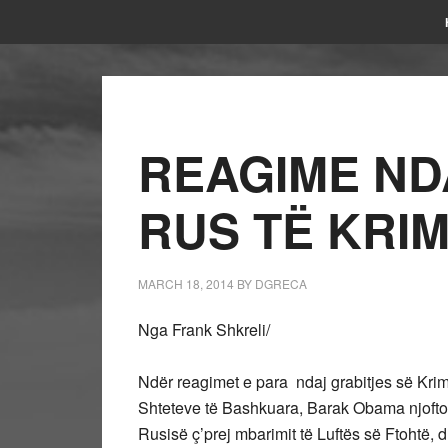
REAGIME ND
RUS TË KRI
MARCH 18, 2014
BY
DGRECA
Nga Frank Shkreli/
Ndër reagimet e para ndaj grabitjes së Krim
Shteteve të Bashkuara, Barak Obama njofto
Rusisë ç’prej mbarimit të Luftës së Ftohtë, 