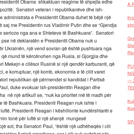
Presidentit Obama shkaktuan reagime të shpejta edhe
A 
ozitë. Senatori veteran i republikanëve dhe ish-
se administrata e Presidentit Obama duhet të bëjë një
Kri
ë saj me Presidentin rus Vladimir Putin dhe se “Gjendja
shq
 me serioze nga ana e Shteteve të Bashkuara”. Senatori
Gre
e pse në deklaratën e Presidentit Obama nuk u
Shq
r Ukrainën, një vend sovran që është pushtuara nga
Riv
a që mund të kërcënohen nga Rusia, si Gjorgjia dhe
i Mekejn e cilësoi Rusinë si një qendër karburanti, që
PU
ci, e korruptuar, një komb, ekonomia e të cilit varet
NG
tori republikan që përmendet si kandidat i Partisë
— 
Paul, duke evokuar ish-presidentitn Reagan dhe
TE
 tha në një artikull se, “nuk ka prioritet më të madh për
Kuj
e të Bashkuara. Presidenti Reagan nuk ishte i
Ko
luftë. Presidenti Reagan i këshillonte kundërshtarët e
min tonë për luftë si një shenjë mungesë
SP
ë sot, tha Senatori Paul, “është një udhëheqës i cili
 projekton fuqinë amerikane, por i cili nuk nxitohet për