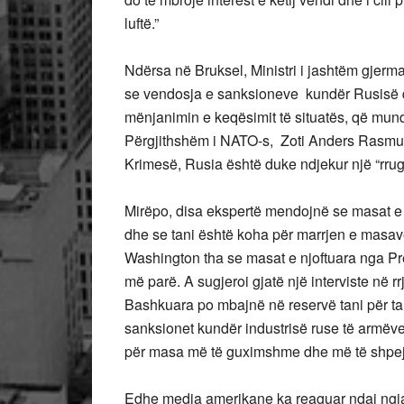
luftë.”
Ndërsa në Bruksel, Ministri i jashtëm gjerm
se vendosja e sanksioneve kundër Rusisë d
mënjanimin e keqësimit të situatës, që mund
Përgjithshëm i NATO-s, Zoti Anders Rasmus
Krimesë, Rusia është duke ndjekur një “rrug
Mirëpo, disa ekspertë mendojnë se masat e
dhe se tani është koha për marrjen e masave
Washington tha se masat e njoftuara nga Pr
më parë. A sugjeroi gjatë një interviste në rr
Bashkuara po mbajnë në reservë tani për tan
sanksionet kundër industrisë ruse të armëve 
për masa më të guximshme dhe më të shpej
Edhe media amerikane ka reaguar ndaj ngja