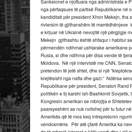
Sanksionet e njoftuara nga administrata e 
nga përfaqsues të partisë Republikane në op
kandiditati për president Xhon Mekejn, tha 
rivlersim të gjithanshëm të marrëdhënjeve t
e krijuar në Ukrainë nevojitë një përgjigje
Mekejn gjithashtu është shfaqur i habitur s
përmendën ndihmat ushtarake amerikane pë
Rusia, si dhe ndihma për disa vende të tjer
Moldova. Në një intervistë me CNN, Senator
pretendon të jetë shtet, dhe si një ”kleptokra
krejtësisht nga nafta dhe gazi.” Ndërsa sena
Republikane për president, Senatori Rand 
politikën e tij karshi ish-Bashkimit Sovjetik,
Kongresin amerikan se mbrojtja e Shtetetev
paarsyeshëm as nuk nxitohej për tu futur në 
Amerikës që të mos keq intrepretonin ngurri
vendosmërie. Për atë çfarë Amerika ka nevoj
do të mbrojë interest e këtij vendi dhe i cili