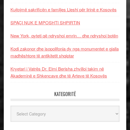
Kujtojmë sakrificën e familjes Lleshi për lirinë e Kosovës
SPAÇI NUK E MPOSHTI SHPIRTIN
New York, qyteti që ndryshoi emrin… dhe ndryshoi botën
Kodi zakonor dhe isopolifonia dy nga monumentet e gjalla
madhështore të antikitetit shqiptar
Kryetari i Vatrës Dr. Elmi Berisha zhvilloi takim në
Akademinë e Shkencave dhe të Arteve të Kosovës
KATEGORITË
Kategoritë