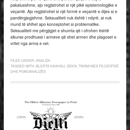
FILED UNDER:
ANALIZA
TAGGED WITH:
BLERTA HAXHIAJ
,
SEKSI
,
TAKIMI MES FILOZOFISË
DHE PSIKOANALIZËS