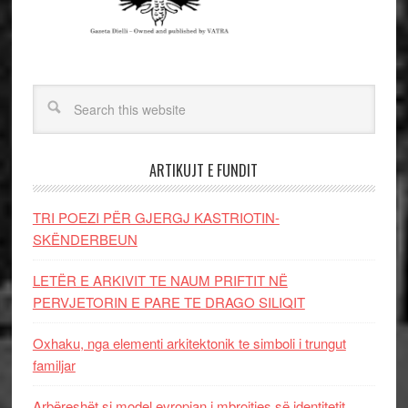
ARTIKUJT E FUNDIT
TRI POEZI PËR GJERGJ KASTRIOTIN-
SKËNDERBEUN
LETËR E ARKIVIT TE NAUM PRIFTIT NË
PERVJETORIN E PARE TE DRAGO SILIQIT
Oxhaku, nga elementi arkitektonik te simboli i trungut
familjar
Arbëreshët si model evropian i mbrojtjes së identitetit