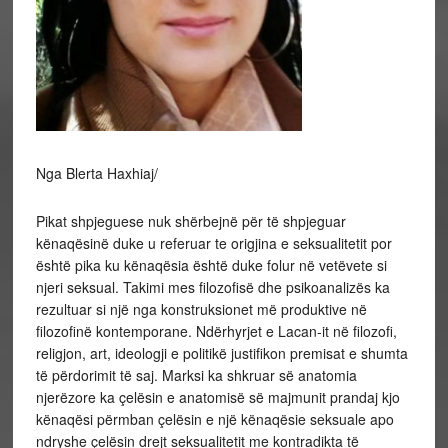
Nga Blerta Haxhiaj/
Pikat shpjeguese nuk shërbejnë për të shpjeguar kënaqësinë duke u referuar te origjina e seksualitetit por është pika ku kënaqësia është duke folur në vetëvete si njeri seksual. Takimi mes filozofisë dhe psikoanalizës ka rezultuar si një nga konstruksionet më produktive në filozofinë kontemporane. Ndërhyrjet e Lacan-it në filozofi, religjon, art, ideologji e politikë justifikon premisat e shumta të përdorimit të saj. Marksi ka shkruar së anatomia njerëzore ka çelësin e anatomisë së majmunit prandaj kjo kënaqësi përmban çelësin e një kënaqësie seksuale apo ndryshe çelësin drejt seksualitetit me kontradikta të shumta. Psikoanaliza ndër të tjera është një shpikje konceptuale e fuqishme si një rezonance kuptimplotë në filozofi. Ajo që mund të paraqitet si problematike është mospranimi apo heqja e kontradiktave që ato implikojnë dhe janë pjesë e tyre. Antagonizmi në vetëvete është ekspozuar ndaj dritës të specializuar në fusha e domene të ekspertizës mes psikoanalizës të njohur si praktikë terapeutike e cila tregohet nga Lacan-i si ekstravagance intelektuale dhe praktike. Ëndrrat, shakatë, forma e krijimet shpirtërore janë të gjitha manifestimet e subkoshiences. Lacan-i gjithashtu pëlqen të tregojë se si skandali më i madh i provokuar nga nocioni freudian i seksualitetit (lidhur me subkoshiencen) nuk ishte pluhuri i pretenduar, por fakti që “ishte aq intelektual” në këtë drejtim. Pra duke barazuar intelektualizmin dhe seksualitetin në një vijë të njëjtë. Nuk ka dyshim që Lacan-i: “Unë do të doja të them, për ata që janë duke më dëgjuar mua, se si ata mund të njohin psikoanalistët e këqij: me anë të fjalës ata përdorin për të zhvlerësuar të gjitha hulumtimet mbi teknikën dhe teorinë që nxit përvoja freudiane në përmasën e saj autentike. Kjo fjalë është ‘intelektualizem’…” Duke rizbuluar filozofinë e pastër dhe veçanërisht ontologjinë e angazhuar, ata që janë në prodhimin e ontologjive të reja, shihet pak interes në atë që duket më së miri si një teori rajonale që korrespondon me një praktikë të veçantë terapeutike. Seksi është zakonisht pyetje e lënë jashtë edhe në ndarjet më miqësore filozofike të Lacan-it dhe konceptet e tij. Ontologjia është diçka që Lacan-i e pa të lidhur me ligjërimin e zotit, duke luajtur në njëjësinë midis demiurgut dhe të qenurit. Reduktimi sistematik i nocionit të seksualitetit është vetë reduktimi i praktikave seksuale të ndryshme të konstituara si interkurs seksual dhe i rrethuar nga aludimi i detyrueshëm seksual, domethënë nga një oqean i gjerë i kuptimeve seksuale. Aktiviteti seksual i shfaqur ndaj Freud-it është i dyfishuar nga vetë impakti i saj dhe i vështirë ose ndryshe si hetim ontologjik. Shumë më shqetësues ishte teza gjithnjë problematike në lidhje me (ontologjikisht) pasigurinë e vetë seksualitetit. Alenka Zupančič referon përmes thirrjeve të epokës viktoriane se Seksi është i ndyrë, përgjigjja freudiane është së nuk është i ndyrë por është natyral dhe Alenka përgjigjet me një pyetje se çfarë është seksi? Lloji i interesit njerëzor filozofik i psikologjizuar është saktësisht ai zbulim i qëndrueshmërisë së seksit si faktor radikal i dis-orientimit. Ajo që Freud-i e quan seksuale nuk është ajo që na bën njeri në asnjë kuptimin e këtij termi, por është më tepër ajo që na bën subjekt, ose ndoshta më saktësisht, është njëlloj me lindjen e subjektit. Psikoanaliza saktësisht është pika ndoshta e habitshme që bën Frojdi që duket perspektive e terapeutike si e kundërt të cilën e kanë të përbashkët (ajo që pretendon se është përgjigjja seksuale çdo gjë, dhe ai që e largon seksin si të mbivlerësuar). Psikoanaliza e sheh pamundësinë e seksit të plotë në mungesë të të gjitha pengesave të jashtme, si një konstituese dhe pjesë përbërëse e seksualitetit, si e tillë subkoshiente. Në psikoanalizë (pothuajse) gjithçka ka kuptim seksual dhe që për ta kuptuar këtë është çelësi i shërimit psikologjik, thjeshtë duhet të mbahet mend se si Freud-i e konstituon teorinë e tij të seksit si konstitutivisht problematik. Ajo nuk është thjesht e zbuluar dhe deshifruar në kuptimi seksual “prapa” simptomave dhe formacioneve të ndryshme të pavetëdijes, përkundrazi, është e kundërta, ajo ndërtohet duke penguar “dështimin terapeutik” të zbulimit përfundimtar të kuptimit seksual. Hapësira për një hipotezë që kuptimi seksual aq bujarisht është i prodhuar nga pandërgjegjshmja ishte për të maskuar realitetin e një negativiteti themelor në punë, në seksualitet, për të nxjerrë efikasitetin e tij nga fakti se është vetë një mjet i kënaqësisë. Një nga detyrat kryesore të psikoanalizës është se duhet të çaktivizojë ngadalë por tërësisht rrugën e kësaj kënaqësie, për ta bërë atë të padobishme. Kjo është për të rivendosur seksin në dimensionin e saj të së vërtetës. Seksualiteti në thelb lidhet me domene të ndryshme të pjesshme me kënaqësinë e tyre, ajo nuk është e lindur, nuk është e bazuar në objekte dhe nuk është prokreative. Një pengesë e madhe e kësaj llogarie lineare e seksualitetit dhe zhvillimit të saj është se ajo lë tërësisht konceptin qendror të psikoanalizës, që është e pandërgjegjshmja. Përpjekja, mund të hyjë në këtë llogari vetëm si represioni i kryer seksual (përmbajtje ose aktivitet), jo si thelbësisht dhe konstitutivisht i lidhur me të. Ka diçka për seksualitetin që shfaqet vetëm si i shtypur, diçka që regjistrohet në realitet vetëm në forma e represionit (dhe jo si diçka që është e para dhe pastaj shtypet). Kjo diçka e bën seksualitetin “seksual” në kuptimin e fortë të fjalës. Kjo do të thotë se lidhja mes të pandërgjegjies dhe seksualitetit është se seksualiteti ka të bëjë me vetë qenien – e pavetëdijshme, në pasigurinë e saj ontologjike – na referon Alenka Z. Normativiteti kulturor (social, moral, fetar) e nxit të ashtuquajturën seksualitet natyror (marrëdhëniet heteroseksuale) dhe tenton të ndalojë ose të shtypë seksualitetin homogjen, e cila shihet si i çoroditur, asocial, që nuk i shërben qëllimit jashtë vetëvetes dhe rrjedhimisht mjetet e kontrollit i ikin individit dhe shoqërisë… Krishterimi zakonisht merret si shembull major që ndalon seksualitetin dhe promovon vetëm bashkimin riprodhues “i qëllimshëm”. (Lacan në pasazhin e mëposhtëm) ‘Krishti, edhe kur ringjallet nga të vdekurit, vlerësohet për trupin e tij dhe për të, trupi është mjeti me të cilin bashkimi në praninë e tij është inkorporimi. Ose, siç thotë Shën Agustini, seksualiteti nuk është mëkati origjinal (ky i fundit i referohet origjinës se paligjshmëria e çiftit kur merrnin fruta nga pema e dijes), por dënimi për ta dhe vend i përhershëm i tij. Pra, seksualiteti është mjaft problematik që të shihet si një dënim, një mallkim. Aspekti natyral i seksualitetit paraqitet në mënyrë dramatike por ka gabimet e saj sepse është i pasigurtë.’ Problemi nuk është thjesht se natyra është gjithmonë-tashmë kulturore, por më tepër se natyra mungon diçka në mënyrë që të jetë ajo që rritet nga vetëvetja dhe kultura nuk është diçka që e ndërmjetëson (me ndalimin e incestit kalojmë nga natyra në kulturë – Michel Foucault). Lidhja mes njohurisë dhe seksit nuk është e kufizuar në Bibel vetëm në skenën e mëkatit origjinal, por ka një insistim të mëtejshëm dhe të përsëritshëm. Idioma “njohuri në kuptimin biblik” që Bibla i referohet marrëdhënieve seksuale (si “njohja e tjetrit”) nuk është aspak e njëllojtë si eufemizmat e zakonshme për marrëdhëniet tjera si eufemizëm përshkrues. “Të njohësh tjetri në kuptimin biblik” është angazhimi në pikën ku Tjetrit i mungojnë njohuritë. Dhe nga perspektiva fetare, kjo mungesë te tjetri, shenja e munguar e marrëdhënies seksuale nuk është çështje e vogël. Pamja e trupave të zhveshur nuk është “e turpshme” për shkak të këtyre si të tillë, por për shkak të asaj që trupat e zhveshur nuk e përcjellin domethëniën e marrëdhënies seksuale. Normat (recetat normative të seksualitetit) shfaqen pikërisht në pikat e mungesës si përfaqësim. Normat mund të shihet si të marrë në vendin e imazhit që “nuk e ka parë kurrë” atë trup krejtësisht duke u mbështjellë rreth trupit të Tjetrit. Ky imazh është mbështetja fantazmagorike e normës. Është fantazi e mbështetur nga vendosja e normës dhe mbështetja e normës kthehet në fantazinë e marrëdhënies seksuale. Kur flasim për psikoanalizën dhe politikën sot janë dy qëndrime. E para është largimi i seksualitetit, mënjanimi i tij dhe ndjekja e koncepteve të tjera, të tilla si të ndaluara, kënaqësi e tepërt. Lacan-i hedh poshtë seksualitetin si diçka që ka vetëm një përkatësisë sekondare ose “rajonale” dhe leximi hedh poshtë politikën si diçka që është domosdoshmërisht patologjike. Koncepti Lacan-ian i seksit është ajo mënyrë në të cilën është duke punuar si një bllokim thelbësor i qenies, strukturimin e saj (si të qenurit). Çështja është se përtej të gjitha përmbajtjeve seksuale dhe praktikave seksuale nuk është një formë e pastër, por referohet në vend të mungesës së kësaj forme si ajo që kthen dhe përcakton hapësirën e seksit. Platoni shkoi aq larg sa të tregonte se edhe gjërat më të ulëtat, si balta dhe papastërtitë, kanë idetë e tyre përkatëse (esencat ideale), por çfarë lidhje me seksin? Përgjigja është negative sepse seksi do të vendoset “si më e ulët” në zinxhiri i qenies së baltës për ndonjë arsye tjetër. Alenka e vazhdon pasazhin me gjetjen e përgjigjes se seksi si një zgjidhje nuk duhet të merret si vetë-shpjeguese, si shpjegim për ndalimin “tradicional” kulturor të seksualitet, por tjetrër rrugë përreth. Kjo ndalesë duhet të shpjegohet me një ndërprerje ontologjike të përfshirë si seksuale në seksuale. Dikush mund të riafirmojë sloganin e mirënjohur “Seksualiteti është politikë” dhe i jep një kuptim të ri “Seksi është politik” në kuptimin që një politikë e vërtetë emancipuese që mund të mendohet vetëm në terrenin e një “ontologjie të çorieruar nga objektet”. Një ontologji që ndjek jo thjesht qenien e qenies, por realen që e përcjell dhe e informon. Megjithatë, “asgjëja” nuk është e natyrshme për të qenë dhe përbën çarjen e saj të pakalueshme, ajo regjistrohet si një pikë epistemologjike e veç