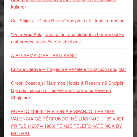
kulturor
Sali Shijaku, “Diego Rivera” shqiptar i artit tonë kombëtar
“Dom Fred Kalaj, mes altarit dhe atdheut si hermeneutikë
e shpresës, kujtesës dhe shërbimit”
A PO ARMATOSET BALLKANI?
Kriza e vlerave – Tragjedia e vërtetë e tranzicionit shqiptar
Green Coast sjell Nammos Hotels & Resorts në Shqipëri:
Një destinacion i ri lifestyle merr formë në Rivierën
Shqiptare
PUEBLO (1966) / HISTORIA E SPANJOLLES NGA
VALENCIA QË PËRFUNDOI NË LUSHNJE — 29 VJET
PRITJE (1937 – 1966) TË NJË TELEFONATE NGA DY
MOTRAT