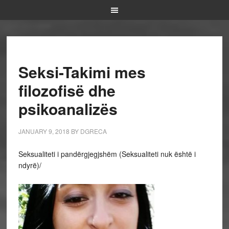
Seksi-Takimi mes
filozofisë dhe
psikoanalizës
JANUARY 9, 2018
BY
DGRECA
Seksualiteti i pandërgjegjshëm (Seksualiteti nuk është i
ndyrë)/