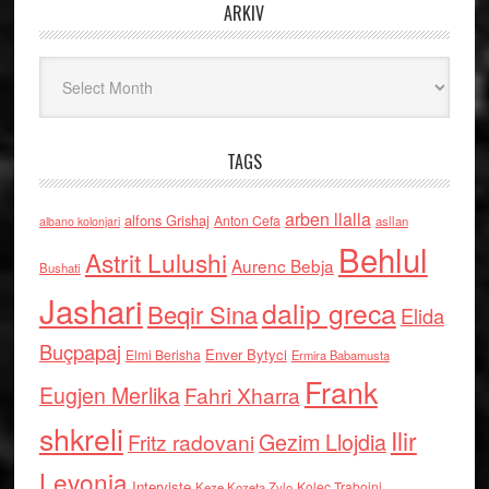
ARKIV
Arkiv
TAGS
arben llalla
alfons Grishaj
Anton Cefa
asllan
albano kolonjari
Behlul
Astrit Lulushi
Aurenc Bebja
Bushati
Jashari
dalip greca
Beqir Sina
Elida
Buçpapaj
Enver Bytyci
Elmi Berisha
Ermira Babamusta
Frank
Eugjen Merlika
Fahri Xharra
shkreli
Ilir
Gezim Llojdia
Fritz radovani
Levonja
Interviste
Kolec Traboini
Keze Kozeta Zylo