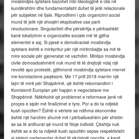
mosbindjes qytetare bazohet mbi ideologjinë e cila në
kundërshtim dhe fundamentalisht duhet të jetë relacionale
për subjektet në fjale.
Riprodhimi i çdo organizimi social
mund të jetë një shoqëri eksploative ose parti
revolucionare. Singulariteti dhe përsëritja e përbashkët
kanë lokalizimin e organizatës sociale më të gjitha
elementet e saj. Si pjesë e demokracisë mosbindja
qytetare është e mirëpritur për një mirëmbajtje sa më të
mire sociale për gjeneratat në vazhdim. Mirëpo mosbindja
civile domosdoshmërit nuk mund të të drejtojë ndaj një
revoltë apo protestë, gjithmonë mosbindja qytetare merret
me konotacione paqësore.
Me 17 prill 2018 marrim një
lajm të mirë për Shqipërinë, që është rekomandimi i
Komisionit Europian për hapjen e negociatave me
Shqipërinë. Ndërkohë që problemet e reformave janë në
proçes e sipër më finalizimet e tyre. Por a do ta ndjekë
kush opoziten? Është e vërtete se ndihma ekonomike
është një harxhim shumë më i përballueshëm për shtetin
se sa të ardhurat që mund të fitoje individi. Çështja nuk
është se a do ta ndjekë kush opozitën sepse respektivisht
si sistem parlamentar duhet të ekzistojë opozita, a kanë