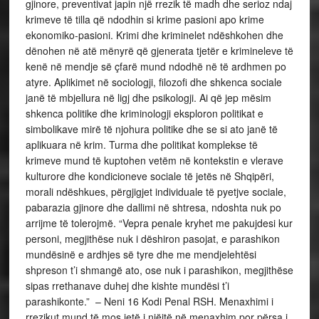
gjinore, preventivat japin një rrezik të madh dhe serioz ndaj
krimeve të tilla që ndodhin si krime pasioni apo krime
ekonomiko-pasioni. Krimi dhe kriminelet ndëshkohen dhe
dënohen në atë mënyrë që gjenerata tjetër e krimineleve të
kenë në mendje së çfarë mund ndodhë në të ardhmen po
atyre. Aplikimet në sociologji, filozofi dhe shkenca sociale
janë të mbjellura në ligj dhe psikologji. Ai që jep mësim
shkenca politike dhe kriminologji eksploron politikat e
simbolikave mirë të njohura politike dhe se si ato janë të
aplikuara në krim. Turma dhe politikat komplekse të
krimeve mund të kuptohen vetëm në kontekstin e vlerave
kulturore dhe kondicioneve sociale të jetës në Shqipëri,
morali ndëshkues, përgjigjet individuale të pyetjve sociale,
pabarazia gjinore dhe dallimi në shtresa, ndoshta nuk po
arrijme të tolerojmë. “Vepra penale kryhet me pakujdesi kur
personi, megjithëse nuk i dëshiron pasojat, e parashikon
mundësinë e ardhjes së tyre dhe me mendjelehtësi
shpreson t’i shmangë ato, ose nuk i parashikon, megjithëse
sipas rrethanave duhej dhe kishte mundësi t’i
parashikonte.” – Neni 16 Kodi Penal RSH. Menaxhimi i
rrezikut mund të mos jetë i njëjtë në menaxhim por përsa i