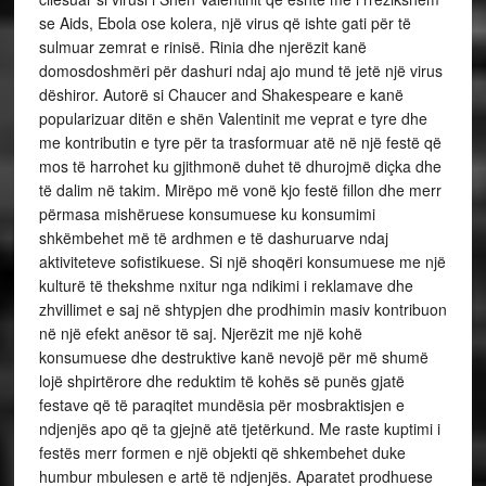
se Aids, Ebola ose kolera, një virus që ishte gati për të
sulmuar zemrat e rinisë. Rinia dhe njerëzit kanë
domosdoshmëri për dashuri ndaj ajo mund të jetë një virus
dëshiror. Autorë si Chaucer and Shakespeare e kanë
popularizuar ditën e shën Valentinit me veprat e tyre dhe
me kontributin e tyre për ta trasformuar atë në një festë që
mos të harrohet ku gjithmonë duhet të dhurojmë diçka dhe
të dalim në takim. Mirëpo më vonë kjo festë fillon dhe merr
përmasa mishëruese konsumuese ku konsumimi
shkëmbehet më të ardhmen e të dashuruarve ndaj
aktiviteteve sofistikuese. Si një shoqëri konsumuese me një
kulturë të thekshme nxitur nga ndikimi i reklamave dhe
zhvillimet e saj në shtypjen dhe prodhimin masiv kontribuon
në një efekt anësor të saj. Njerëzit me një kohë
konsumuese dhe destruktive kanë nevojë për më shumë
lojë shpirtërore dhe reduktim të kohës së punës gjatë
festave që të paraqitet mundësia për mosbraktisjen e
ndjenjës apo që ta gjejnë atë tjetërkund. Me raste kuptimi i
festës merr formen e një objekti që shkembehet duke
humbur mbulesen e artë të ndjenjës. Aparatet prodhuese