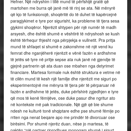
Hefner. Një ndryshim i tillë mund të përfshijë gratë që
martohen me burra që janë më të rinj se ata. Në mënyrë
që kjo të funksionojë, shoqëritë do të duhet të kapërcejnë
paragjykimet e tyre por sigurisht, ka probleme të tjera sesa
gjykimi shoqëror. Njerëzit shtypen për një numër të madh
arsyesh, dhe është shumë e vështirë të ndryshosh se kush
është tërhequr thjesht nga përpjekja e vullnetit. Pra pritja
mund të shfaqet si shumë e zakonshme në një vend ku
femrat dhe nganjëherë njerëzit e vënë fazën e ardhshme
të jetës së tyre në pritje sepse ata nuk janë në gjendje të
gjejnë partnerin që ata duan ose mbahen nga detyrimet
financiare. Martesa formale nuk është struktura e vetme në
të cilën mund të kesh një familje dhe njerëzit me siguri po
eksperimentojnë me mënyra të tjera për të përparuar në
fazën e ardhshme të jetës, duke përfshirë zgjedhjen e tyre
që mos të kenë fëmijëve, ose duke pasur dhe ngritur ato
në kontekste më pak tradicionale. Një gjë që bie shume
ndesh ne kulturë tonë shqiptare edhe pse shumë fëmije po
rriten nga nenat beqare apo me prindër të divorcuar ose
birësimi. Por shumë njerëz duan, nëse jo martesa, të
paktën “një partner riprodhues monogam shumë i sigurt