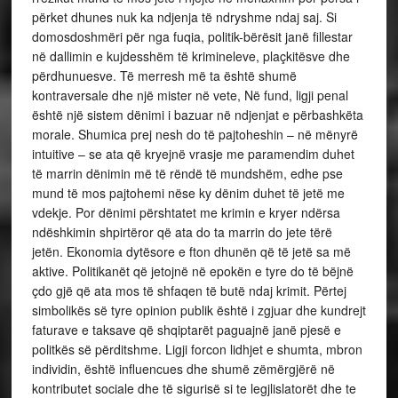
përket dhunes nuk ka ndjenja të ndryshme ndaj saj. Si
domosdoshmëri për nga fuqia, politik-bërësit janë fillestar
në dallimin e kujdesshëm të krimineleve, plaçkitësve dhe
përdhunuesve. Të merresh më ta është shumë
kontraversale dhe një mister në vete, Në fund, ligji penal
është një sistem dënimi i bazuar në ndjenjat e përbashkëta
morale. Shumica prej nesh do të pajtoheshin – në mënyrë
intuitive – se ata që kryejnë vrasje me paramendim duhet
të marrin dënimin më të rëndë të mundshëm, edhe pse
mund të mos pajtohemi nëse ky dënim duhet të jetë me
vdekje. Por dënimi përshtatet me krimin e kryer ndërsa
ndëshkimin shpirtëror që ata do ta marrin do jete tërë
jetën. Ekonomia dytësore e fton dhunën që të jetë sa më
aktive. Politikanët që jetojnë në epokën e tyre do të bëjnë
çdo gjë që ata mos të shfaqen të butë ndaj krimit. Përtej
simbolikës së tyre opinion publik është i zgjuar dhe kundrejt
faturave e taksave që shqiptarët paguajnë janë pjesë e
politkës së përditshme. Ligji forcon lidhjet e shumta, mbron
individin, është influencues dhe shumë zëmërgjërë në
kontributet sociale dhe të sigurisë si te legjlislatorët dhe te