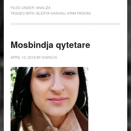
FILED UNDER:
ANALIZA
TAGGED WITH:
BLERTA HAXHIAJ
,
KRIM PASIONI
Mosbindja qytetare
APRIL 10, 2018
BY
DGRECA