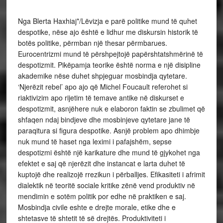
Nga Blerta Haxhiaj*/
Lëvizja e parë politike mund të quhet
despotike, nëse ajo është e lidhur me diskursin historik të
botës politike, përmban një thesar përmbarues.
Eurocentrizmi mund të përshpejtojë papërshtatshmërinë të
despotizmit. Pikëpamja teorike është norma e një disipline
akademike nëse duhet shpjeguar mosbindja qytetare.
‘Njerëzit rebel’ apo ajo që Michel Foucault referohet si
riaktivizim apo rijetim të temave antike në diskurset e
despotizmit, asnjëhere nuk e elaboron faktin se zbulimet që
shfaqen ndaj bindjeve dhe mosbinjeve qytetare jane të
paraqitura si figura despotike. Asnjë problem apo dhimbje
nuk mund të haset nga leximi i pafajshëm, sepse
despotizmi është një karikature dhe mund të gjykohet nga
efektet e saj që njerëzit dhe instancat e larta duhet të
kuptojë dhe realizojë rrezikun i përballjes. Efikasiteti i afrimit
dialektik në teoritë sociale kritike zënë vend produktiv në
mendimin e sotëm politik por edhe në praktiken e saj.
Mosbindja civile eshte e drejte morale, etike dhe e
shtetasve të shtetit të së drejtës.
Produktiviteti i