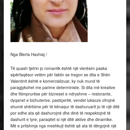
Nga Blerta Haxhiaj /
Të quash tjetrin jo romantik është një vlerësim paska
sipërfaqësor vetëm për faktin se tregon se dita e Shën
Valentinit është e komercializuar, ky nuk mund të
paragjykohet me parime deterministe. Si dita më kreative
dhe fitimprurëse për bizneset e ndryshme – restorante,
dyqanet e bizhuterive, pastiçeritë, vendet luksoze ofrojnë
shumë shërbime për të kënaqur të dashuruarit jo të një ditë
por edhe ata që dashurojnë dhe dinë të respektojnë të
dashurit e tyre, paraqitet si një ditë aktive dhe dinamike.
Më e pritshmja nga meshkujt është që ata të dërgojnë një