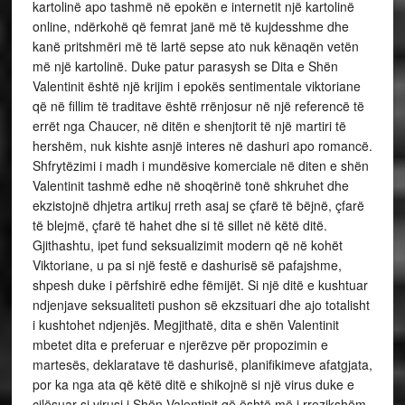
kartolinë apo tashmë në epokën e internetit një kartolinë
online, ndërkohë që femrat janë më të kujdesshme dhe
kanë pritshmëri më të lartë sepse ato nuk kënaqën vetën
më një kartolinë. Duke patur parasysh se Dita e Shën
Valentinit është një krijim i epokës sentimentale viktoriane
që në fillim të traditave është rrënjosur në një referencë të
errët nga Chaucer, në ditën e shenjtorit të një martiri të
hershëm, nuk kishte asnjë interes në dashuri apo romancë.
Shfrytëzimi i madh i mundësive komerciale në diten e shën
Valentinit tashmë edhe në shoqërinë tonë shkruhet dhe
ekzistojnë dhjetra artikuj rreth asaj se çfarë të bëjnë, çfarë
të blejmë, çfarë të hahet dhe si të sillet në këtë ditë.
Gjithashtu, ipet fund seksualizimit modern që në kohët
Viktoriane, u pa si një festë e dashurisë së pafajshme,
shpesh duke i përfshirë edhe fëmijët. Si një ditë e kushtuar
ndjenjave seksualiteti pushon së ekzsituari dhe ajo totalisht
i kushtohet ndjenjës. Megjithatë, dita e shën Valentinit
mbetet dita e preferuar e njerëzve për propozimin e
martesës, deklaratave të dashurisë, planifikimeve afatgjata,
por ka nga ata që këtë ditë e shikojnë si një virus duke e
cilësuar si virusi i Shën Valentinit që është më i rrezikshëm