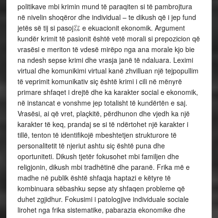
politikave mbi krimin mund të paraqiten si të pambrojtura
në nivelin shoqëror dhe individual – te dikush që i jep fund
jetës së tij si pasoj㍑ e ekuacionit ekonomik. Argument
kundër krimit të pasionit është vetë morali si prepozicion që
vrasësi e meriton të vdesë mirëpo nga ana morale kjo bie
na ndesh sepse krimi dhe vrasja janë të ndaluara. Leximi
virtual dhe komunikimi virtual kanë zhvilluan një tejpopullim
të veprimit komunikativ siç është krimi i cili në mënyrë
primare shfaqet i drejtë dhe ka karakter social e ekonomik,
në instancat e vonshme jep totalisht të kundërtën e saj.
Vrasësi, ai që vret, plaçkitë, përdhunon dhe vjedh ka një
karakter të keq, prandaj se si të ndërtohet një karakter i
tillë, tenton të identifikojë mbeshtetjen strukturore të
personalitetit të njeriut ashtu siç është puna dhe
oportuniteti. Dikush tjetër fokusohet mbi familjen dhe
religjonin, dikush mbi tradhëtinë dhe paranë. Frika më e
madhe në publik është shfaqja haptazi e këtyre të
kombinuara sëbashku sepse aty shfaqen probleme që
duhet zgjidhur. Fokusimi i patologjive individuale sociale
lirohet nga frika sistematike, pabarazia ekonomike dhe