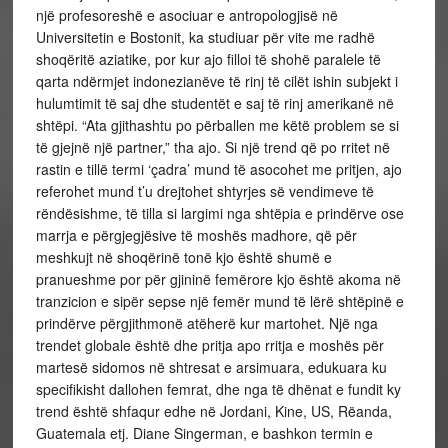
një profesoreshë e asociuar e antropologjisë në
Universitetin e Bostonit, ka studiuar për vite me radhë
shoqëritë aziatike, por kur ajo filloi të shohë paralele të
qarta ndërmjet indonezianëve të rinj të cilët ishin subjekt i
hulumtimit të saj dhe studentët e saj të rinj amerikanë në
shtëpi. “Ata gjithashtu po përballen me këtë problem se si
të gjejnë një partner,” tha ajo. Si një trend që po rritet në
rastin e tillë termi ‘çadra’ mund të asocohet me pritjen, ajo
referohet mund t’u drejtohet shtyrjes së vendimeve të
rëndësishme, të tilla si largimi nga shtëpia e prindërve ose
marrja e përgjegjësive të moshës madhore, që për
meshkujt në shoqërinë tonë kjo është shumë e
pranueshme por për gjininë femërore kjo është akoma në
tranzicion e sipër sepse një femër mund të lërë shtëpinë e
prindërve përgjithmonë atëherë kur martohet. Një nga
trendet globale është dhe pritja apo rritja e moshës për
martesë sidomos në shtresat e arsimuara, edukuara ku
specifikisht dallohen femrat, dhe nga të dhënat e fundit ky
trend është shfaqur edhe në Jordani, Kine, US, Rëanda,
Guatemala etj. Diane Singerman, e bashkon termin e