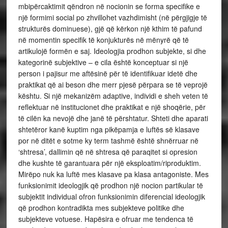
mbipërcaktimit qëndron në nocionin se forma specifike e
një
formimi social po zhvillohet vazhdimisht (në përgjigje të
strukturës dominuese), gjë që kërkon
një kthim të pafund
në momentin specifik të konjukturës në mënyrë që të
artikulojë formën e saj.
Ideologjia prodhon subjekte, si dhe
kategorinë subjektive – e cila është konceptuar si një
person i pajisur me aftësinë për të identifikuar idetë dhe
praktikat që ai beson dhe merr pjesë përpara se të veprojë
kështu. Si një mekanizëm adaptive, individi e sheh veten të
reflektuar në institucionet dhe praktikat e një shoqërie, për
të cilën ka nevojë dhe janë të përshtatur. Shteti dhe aparati
shtetëror kanë kuptim nga pikëpamja e luftës së klasave
por në ditët e sotme ky term tashmë është shnërruar në
‘shtresa’, dallimin që në shtresa që paraqitet si opresion
dhe kushte të garantuara për një eksploatim/riproduktim.
Mirëpo nuk ka luftë mes klasave pa klasa antagoniste. Mes
funksionimit ideologjik që prodhon një nocion partikular të
subjektit individual ofron funksionimin diferencial ideologjik
që prodhon kontradikta mes subjekteve politike dhe
subjekteve votuese. Hapësira e ofruar me tendenca të