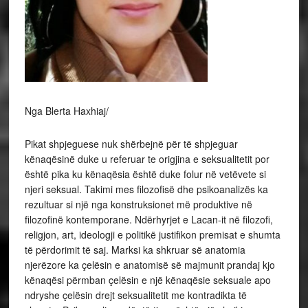
Nga Blerta Haxhiaj/
Pikat shpjeguese nuk shërbejnë për të shpjeguar kënaqësinë duke u referuar te origjina e seksualitetit por është pika ku kënaqësia është duke folur në vetëvete si njeri seksual. Takimi mes filozofisë dhe psikoanalizës ka rezultuar si një nga konstruksionet më produktive në filozofinë kontemporane. Ndërhyrjet e Lacan-it në filozofi, religjon, art, ideologji e politikë justifikon premisat e shumta të përdorimit të saj. Marksi ka shkruar së anatomia njerëzore ka çelësin e anatomisë së majmunit prandaj kjo kënaqësi përmban çelësin e një kënaqësie seksuale apo ndryshe çelësin drejt seksualitetit me kontradikta të shumta. Psikoanaliza ndër të tjera është një shpikje konceptuale e fuqishme si një rezonance kuptimplotë në filozofi. Ajo që mund të paraqitet si problematike është mospranimi apo heqja e kontradiktave që ato implikojnë dhe janë pjesë e tyre. Antagonizmi në vetëvete është ekspozuar ndaj dritës të specializuar në fusha e domene të ekspertizës mes psikoanalizës të njohur si praktikë terapeutike e cila tregohet nga Lacan-i si ekstravagance intelektuale dhe praktike. Ëndrrat, shakatë, forma e krijimet shpirtërore janë të gjitha manifestimet e subkoshiences. Lacan-i gjithashtu pëlqen të tregojë se si skandali më i madh i provokuar nga nocioni freudian i seksualitetit (lidhur me subkoshiencen) nuk ishte pluhuri i pretenduar, por fakti që “ishte aq intelektual” në këtë drejtim. Pra duke barazuar intelektualizmin dhe seksualitetin në një vijë të njëjtë. Nuk ka dyshim që Lacan-i: “Unë do të doja të them, për ata që janë duke më dëgjuar mua, se si ata mund të njohin psikoanalistët e këqij: me anë të fjalës ata përdorin për të zhvlerësuar të gjitha hulumtimet mbi teknikën dhe teorinë që nxit përvoja freudiane në përmasën e saj autentike. Kjo fjalë është ‘intelektualizem’…” Duke rizbuluar filozofinë e pastër dhe veçanërisht ontologjinë e angazhuar, ata që janë në prodhimin e ontologjive të reja, shihet pak interes në atë që duket më së miri si një teori rajonale që korrespondon me një praktikë të veçantë terapeutike. Seksi është zakonisht pyetje e lënë jashtë edhe në ndarjet më miqësore filozofike të Lacan-it dhe konceptet e tij. Ontologjia është diçka që Lacan-i e pa të lidhur me ligjërimin e zotit, duke luajtur në njëjësinë midis demiurgut dhe të qenurit. Reduktimi sistematik i nocionit të seksualitetit është vetë reduktimi i praktikave seksuale të ndryshme të konstituara si interkurs seksual dhe i rrethuar nga aludimi i detyrueshëm seksual, domethënë nga një oqean i gjerë i kuptimeve seksuale. Aktiviteti seksual i shfaqur ndaj Freud-it është i dyfishuar nga vetë impakti i saj dhe i vështirë ose ndryshe si hetim ontologjik. Shumë më shqetësues ishte teza gjithnjë problematike në lidhje me (ontologjikisht) pasigurinë e vetë seksualitetit. Alenka Zupančič referon përmes thirrjeve të epokës viktoriane se Seksi është i ndyrë, përgjigjja freudiane është së nuk është i ndyrë por është natyral dhe Alenka përgjigjet me një pyetje se çfarë është seksi? Lloji i interesit njerëzor filozofik i psikologjizuar është saktësisht ai zbulim i qëndrueshmërisë së seksit si faktor radikal i dis-orientimit. Ajo që Freud-i e quan seksuale nuk është ajo që na bën njeri në asnjë kuptimin e këtij termi, por është më tepër ajo që na bën subjekt, ose ndoshta më saktësisht, është njëlloj me lindjen e subjektit. Psikoanaliza saktësisht është pika ndoshta e habitshme që bën Frojdi që duket perspektive e terapeutike si e kundërt të cilën e kanë të përbashkët (ajo që pretendon se është përgjigjja seksuale çdo gjë, dhe ai që e largon seksin si të mbivlerësuar). Psikoanaliza e sheh pamundësinë e seksit të plotë në mungesë të të gjitha pengesave të jashtme, si një konstituese dhe pjesë përbërëse e seksualitetit, si e tillë subkoshiente. Në psikoanalizë (pothuajse) gjithçka ka kuptim seksual dhe që për ta kuptuar këtë është çelësi i shërimit psikologjik, thjeshtë duhet të mbahet mend se si Freud-i e konstituon teorinë e tij të seksit si konstitutivisht problematik. Ajo nuk është thjesht e zbuluar dhe deshifruar në kuptimi seksual “prapa” simptomave dhe formacioneve të ndryshme të pavetëdijes, përkundrazi, është e kundërta, ajo ndërtohet duke penguar “dështimin terapeutik” të zbulimit përfundimtar të kuptimit seksual. Hapësira për një hipotezë që kuptimi seksual aq bujarisht është i prodhuar nga pandërgjegjshmja ishte për të maskuar realitetin e një negativiteti themelor në punë, në seksualitet, për të nxjerrë efikasitetin e tij nga fakti se është vetë një mjet i kënaqësisë. Një nga detyrat kryesore të psikoanalizës është se duhet të çaktivizojë ngadalë por tërësisht rrugën e kësaj kënaqësie, për ta bërë atë të padobishme. Kjo është për të rivendosur seksin në dimensionin e saj të së vërtetës. Seksualiteti në thelb lidhet me domene të ndryshme të pjesshme me kënaqësinë e tyre, ajo nuk është e lindur, nuk është e bazuar në objekte dhe nuk është prokreative. Një pengesë e madhe e kësaj llogarie lineare e seksualitetit dhe zhvillimit të saj është se ajo lë tërësisht konceptin qendror të psikoanalizës, që është e pandërgjegjshmja. Përpjekja, mund të hyjë në këtë llogari vetëm si represioni i kryer seksual (përmbajtje ose aktivitet), jo si thelbësisht dhe konstitutivisht i lidhur me të. Ka diçka për seksualitetin që shfaqet vetëm si i shtypur, diçka që regjistrohet në realitet vetëm në forma e represionit (dhe jo si diçka që është e para dhe pastaj shtypet). Kjo diçka e bën seksualitetin “seksual” në kuptimin e fortë të fjalës. Kjo do të thotë se lidhja mes të pandërgjegjies dhe seksualitetit është se seksualiteti ka të bëjë me vetë qenien – e pavetëdijshme, në pasigurinë e saj ontologjike – na referon Alenka Z. Normativiteti kulturor (social, moral, fetar) e nxit të ashtuquajturën seksualitet natyror (marrëdhëniet heteroseksuale) dhe tenton të ndalojë ose të shtypë seksualitetin homogjen, e cila shihet si i çoroditur, asocial, që nuk i shërben qëllimit jashtë vetëvetes dhe rrjedhimisht mjetet e kontrollit i ikin individit dhe shoqërisë… Krishterimi zakonisht merret si shembull major që ndalon seksualitetin dhe promovon vetëm bashkimin riprodhues “i qëllimshëm”. (Lacan në pasazhin e mëposhtëm) ‘Krishti, edhe kur ringjallet nga të vdekurit, vlerësohet për trupin e tij dhe për të, trupi është mjeti me të cilin bashkimi në praninë e tij është inkorporimi. Ose, siç thotë Shën Agustini, seksualiteti nuk është mëkati origjinal (ky i fundit i referohet origjinës se paligjshmëria e çiftit kur merrnin fruta nga pema e dijes), por dënimi për ta dhe vend i përhershëm i tij. Pra, seksualiteti është mjaft problematik që të shihet si një dënim, një mallkim. Aspekti natyral i seksualitetit paraqitet në mënyrë dramatike por ka gabimet e saj sepse është i pasigurtë.’ Problemi nuk është thjesht se natyra është gjithmonë-tashmë kulturore, por më tepër se natyra mungon diçka në mënyrë që të jetë ajo që rritet nga vetëvetja dhe kultura nuk është diçka që e ndërmjetëson (me ndalimin e incestit kalojmë nga natyra në kulturë – Michel Foucault). Lidhja mes njohurisë dhe seksit nuk është e kufizuar në Bibel vetëm në skenën e mëkatit origjinal, por ka një insistim të mëtejshëm dhe të përsëritshëm. Idioma “njohuri në kuptimin biblik” që Bibla i referohet marrëdhënieve seksuale (si “njohja e tjetrit”) nuk është aspak e njëllojtë si eufemizmat e zakonshme për marrëdhëniet tjera si eufemizëm përshkrues. “Të njohësh tjetri në kuptimin biblik” është angazhimi në pikën ku Tjetrit i mungojnë njohuritë. Dhe nga perspektiva fetare, kjo mungesë te tjetri, shenja e munguar e marrëdhënies seksuale nuk është çështje e vogël. Pamja e trupave të zhveshur nuk është “e turpshme” për shkak të këtyre si të tillë, por për shkak të asaj që trupat e zhveshur nuk e përcjellin domethëniën e marrëdhënies seksuale. Normat (recetat normative të seksualitetit) shfaqen pikërisht në pikat e mungesës si përfaqësim. Normat mund të shihet si të marrë në vendin e imazhit që “nuk e ka parë kurrë” atë trup krejtësisht duke u mbështjellë rreth trupit të Tjetrit. Ky imazh është mbështetja fantazmagorike e normës. Është fantazi e mbështetur nga vendosja e normës dhe mbështetja e normës kthehet në fantazinë e marrëdhënies seksuale. Kur flasim për psikoanalizën dhe politikën sot janë dy qëndrime. E para është largimi i seksualitetit, mënjanimi i tij dhe ndjekja e koncepteve të tjera, të tilla si të ndaluara, kënaqësi e tepërt. Lacan-i hedh poshtë seksualitetin si diçka që ka vetëm një përkatësisë sekondare ose “rajonale” dhe leximi hedh poshtë politikën si diçka që është domosdoshmërisht patologjike. Koncepti Lacan-ian i seksit është ajo mënyrë në të cilën është duke punuar si një bllokim thelbësor i qenies, strukturimin e saj (si të qenurit). Çështja është se përtej të gjitha përmbajtjeve seksuale dhe praktikave seksuale nuk është një formë e pastër, por referohet në vend të mungesës së kësaj forme si ajo që kthen dhe përcakton hapësirën e seksit. Platoni shkoi aq larg sa të tregonte se edhe gjërat më të ulëtat, si balta dhe papastërtitë, kanë idetë e tyre përkatëse (esencat ideale), por çfarë lidhje me seksin? Përgjigja është negative sepse seksi do të vendoset “si më e ulët” në zinxhiri i qenies së baltës për ndonjë arsye tjetër. Alenka e vazhdon pasazhin me gjetjen e përgjigjes se seksi si një zgjidhje nuk duhet të merret si vetë-shpjeguese, si shpjegim për ndalimin “tradicional” kulturor të seksualitet, por tjetrër rrugë përreth. Kjo ndalesë duhet të shpjegohet me një ndërprerje ontologjike të përfshirë si seksuale në seksuale. Dikush mund të riafirmojë sloganin e mirënjohur “Seksualiteti është politikë” dhe i jep një kuptim të ri “Seksi është politik” në kuptimin që një politikë e vërtetë emancipuese që mund të mendohet vetëm në terrenin e një “ontologjie të çorieruar nga objektet”. Një ontologji që ndjek jo thjesht qenien e qenies, por realen që e përcjell dhe e informon. Megjithatë, “asgjëja” nuk është e natyrshme për të qenë dhe përbën çarjen e saj të pakalueshme, ajo regjistrohet si një pikë epistemologjike e veç