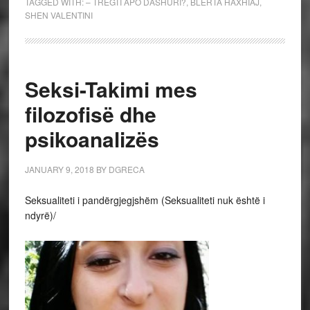
TAGGED WITH:
– TREGTI APO DASHURI?
,
BLERTA HAXHIAJ
,
SHEN VALENTINI
Seksi-Takimi mes
filozofisë dhe
psikoanalizës
JANUARY 9, 2018
BY
DGRECA
Seksualiteti i pandërgjegjshëm (Seksualiteti nuk është i
ndyrë)/