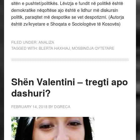
sitën e pushtet/politikës. Lëvizja e fundit në politikë është
demokratike nëqoftëse ajo është e lidhur më diskursin
politik, paraqitet më despotike se vet despotizmi. (Autorja
është zv/kryetare e
Shoqata e Sociologëve të Kosovës)
FILED UNDER:
ANALIZA
TAGGED WITH:
BLERTA HAXHIAJ
,
MOSBINDJA QYTETARE
Shën Valentini – tregti apo
dashuri?
FEBRUARY 14, 2018
BY
DGRECA