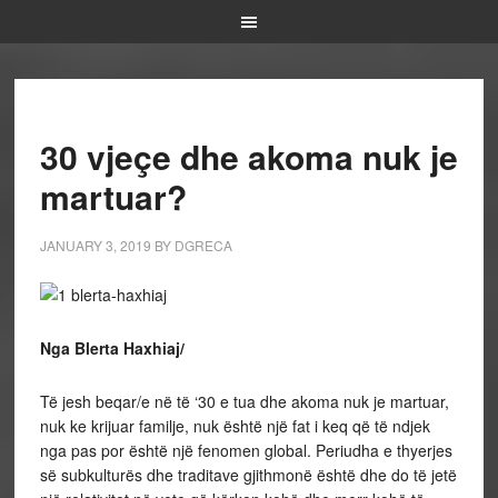
30 vjeçe dhe akoma nuk je
martuar?
JANUARY 3, 2019
BY
DGRECA
Nga Blerta Haxhiaj/
Të jesh beqar/e në të ‘30 e tua dhe akoma nuk je martuar,
nuk ke krijuar familje, nuk është një fat i keq që të ndjek
nga pas por është një fenomen global. Periudha e thyerjes
së subkulturës dhe traditave gjithmonë është dhe do të jetë