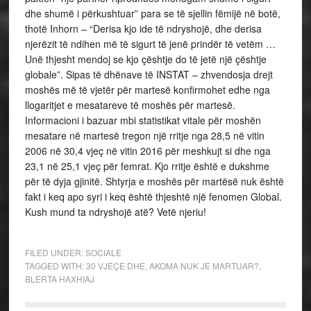
dhe shumë i përkushtuar” para se të sjellin fëmijë në botë,
thotë Inhorn – “Derisa kjo ide të ndryshojë, dhe derisa
njerëzit të ndihen më të sigurt të jenë prindër të vetëm …
Unë thjesht mendoj se kjo çështje do të jetë një çështje
globale”. Sipas të dhënave të INSTAT – zhvendosja drejt
moshës më të vjetër për martesë konfirmohet edhe nga
llogaritjet e mesatareve të moshës për martesë.
Informacioni i bazuar mbi statistikat vitale për moshën
mesatare në martesë tregon një rritje nga 28,5 në vitin
2006 në 30,4 vjeç në vitin 2016 për meshkujt si dhe nga
23,1 në 25,1 vjeç për femrat. Kjo rritje është e dukshme
për të dyja gjinitë. Shtyrja e moshës për martësë nuk është
fakt i keq apo syri i keq është thjeshtë një fenomen Global.
Kush mund ta ndryshojë atë? Vetë njeriu!
FILED UNDER:
SOCIALE
TAGGED WITH:
30 VJEÇE DHE
,
AKOMA NUK JE MARTUAR?
,
BLERTA HAXHIAJ