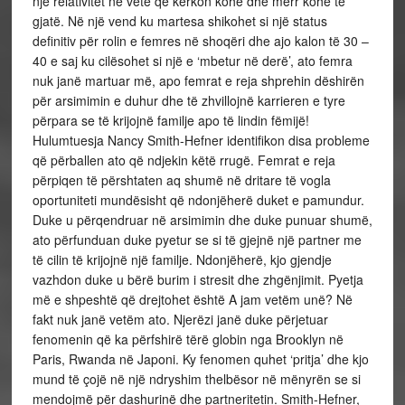
një relativitet në vete që kërkon kohë dhe merr kohë të
gjatë. Në një vend ku martesa shikohet si një status
definitiv për rolin e femres në shoqëri dhe ajo kalon të 30 –
40 e saj ku cilësohet si një e ‘mbetur në derë’, ato femra
nuk janë martuar më, apo femrat e reja shprehin dëshirën
për arsimimin e duhur dhe të zhvillojnë karrieren e tyre
përpara se të krijojnë familje apo të lindin fëmijë!
Hulumtuesja Nancy Smith-Hefner identifikon disa probleme
që përballen ato që ndjekin këtë rrugë. Femrat e reja
përpiqen të përshtaten aq shumë në dritare të vogla
oportuniteti mundësisht që ndonjëherë duket e pamundur.
Duke u përqendruar në arsimimin dhe duke punuar shumë,
ato përfunduan duke pyetur se si të gjejnë një partner me
të cilin të krijojnë një familje. Ndonjëherë, kjo gjendje
vazhdon duke u bërë burim i stresit dhe zhgënjimit. Pyetja
më e shpeshtë që drejtohet është A jam vetëm unë? Në
fakt nuk janë vetëm ato. Njerëzi janë duke përjetuar
fenomenin që ka përfshirë tërë globin nga Brooklyn në
Paris, Rwanda në Japoni. Ky fenomen quhet ‘pritja’ dhe kjo
mund të çojë në një ndryshim thelbësor në mënyrën se si
mendojmë për dashurinë dhe partneritetin. Smith-Hefner,