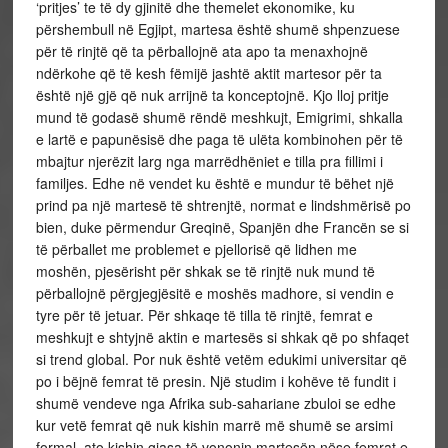
‘pritjes’ te të dy gjinitë dhe themelet ekonomike, ku
përshembull në Egjipt, martesa është shumë shpenzuese
për të rinjtë që ta përballojnë ata apo ta menaxhojnë
ndërkohe që të kesh fëmijë jashtë aktit martesor për ta
është një gjë që nuk arrijnë ta konceptojnë. Kjo lloj pritje
mund të godasë shumë rëndë meshkujt, Emigrimi, shkalla
e lartë e papunësisë dhe paga të ulëta kombinohen për të
mbajtur njerëzit larg nga marrëdhëniet e tilla pra fillimi i
familjes. Edhe në vendet ku është e mundur të bëhet një
prind pa një martesë të shtrenjtë, normat e lindshmërisë po
bien, duke përmendur Greqinë, Spanjën dhe Francën se si
të përballet me problemet e pjellorisë që lidhen me
moshën, pjesërisht për shkak se të rinjtë nuk mund të
përballojnë përgjegjësitë e moshës madhore, si vendin e
tyre për të jetuar. Për shkaqe të tilla të rinjtë, femrat e
meshkujt e shtyjnë aktin e martesës si shkak që po shfaqet
si trend global. Por nuk është vetëm edukimi universitar që
po i bëjnë femrat të presin. Një studim i kohëve të fundit i
shumë vendeve nga Afrika sub-sahariane zbuloi se edhe
kur vetë femrat që nuk kishin marrë më shumë se arsimi
formal, ato kishin gjasa të vononin martesën nëse femrat e