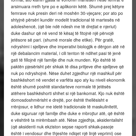
arsimuara rreth tyre po e aplikonin këtë. Shumë prej këtyre
femrave nuk presin deri në moshën 30-vjeçare; por ato po
shtyjnë përsëri kundër modelit tradicional të martesës në
adoleshencë, (që bie ndë ndesh me të drejtat e njeriut)
duke dashur që në vend të kësaj të fitojnë një përvojë
jetësore së pari. (shumë morale dhe etike). Për gratë,
ndryshimi i sjelljeve dhe imperativi biologjik e dërgon atë në
një debalancim material, i cili tenton të ndihet pasi të jenë
gati të fillojnë një familje dhe nuk munden. Kjo është të
paktën pjesërisht për shkak të disa pritjeve dhe sjelljeve që
nuk po ndryshojnë. Nëse duhet zgjedhur një mashkull për
bashkëshort në vendet e varfëta apo aty ku niveli ekonomik
është shumë poshtë standarteve normale të jetësës
atëhere bashkëshorti shihet si një bankomat. Kjo nuk është
domosdoshmërisht e drejtë, por është thellësisht e
rrënjosur, e lidhur me idetë tradicionale të maskulinitetit,
duke siguruar një familje dhe duke e mbrojtur atë, që është
e vështirë ta mirëmbash atë. Nëse zgjedhja, aksidentalisht
(që aksidenti nuk ekziston sepse raporti shkak-pasoje
është i vendosur dhe thjeshte ndiqet një linjë veprimi) ose