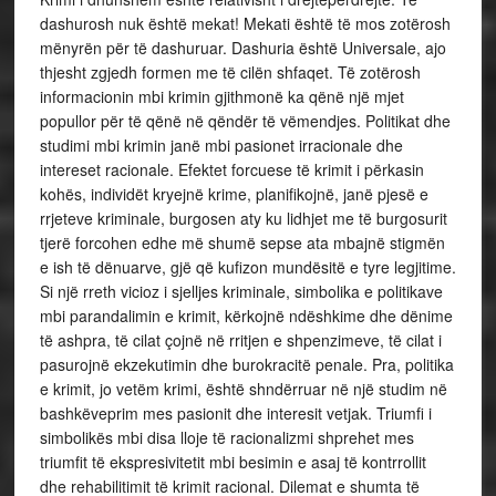
dashurosh nuk është mekat! Mekati është të mos zotërosh
mënyrën për të dashuruar. Dashuria është Universale, ajo
thjesht zgjedh formen me të cilën shfaqet. Të zotërosh
informacionin mbi krimin gjithmonë ka qënë një mjet
popullor për të qënë në qëndër të vëmendjes. Politikat dhe
studimi mbi krimin janë mbi pasionet irracionale dhe
intereset racionale. Efektet forcuese të krimit i përkasin
kohës, individët kryejnë krime, planifikojnë, janë pjesë e
rrjeteve kriminale, burgosen aty ku lidhjet me të burgosurit
tjerë forcohen edhe më shumë sepse ata mbajnë stigmën
e ish të dënuarve, gjë që kufizon mundësitë e tyre legjitime.
Si një rreth vicioz i sjelljes kriminale, simbolika e politikave
mbi parandalimin e krimit, kërkojnë ndëshkime dhe dënime
të ashpra, të cilat çojnë në rritjen e shpenzimeve, të cilat i
pasurojnë ekzekutimin dhe burokracitë penale. Pra, politika
e krimit, jo vetëm krimi, është shndërruar në një studim në
bashkëveprim mes pasionit dhe interesit vetjak. Triumfi i
simbolikës mbi disa lloje të racionalizmi shprehet mes
triumfit të ekspresivitetit mbi besimin e asaj të kontrrollit
dhe rehabilitimit të krimit racional. Dilemat e shumta të