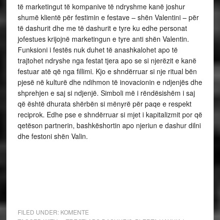
të marketingut të kompanive të ndryshme kanë joshur
shumë klientë për festimin e festave – shën Valentini – për
të dashurit dhe me të dashurit e tyre ku edhe personat
jofestues krijojnë marketingun e tyre anti shën Valentin.
Funksioni i festës nuk duhet të anashkalohet apo të
trajtohet ndryshe nga festat tjera apo se si njerëzit e kanë
festuar atë që nga fillimi. Kjo e shndërruar si nje ritual bën
pjesë në kulturë dhe ndihmon të inovacionin e ndjenjës dhe
shprehjen e saj si ndjenjë. Simboli më i rëndësishëm i saj
që është dhurata shërbën si mënyrë për paqe e respekt
reciprok. Edhe pse e shndërruar si mjet i kapitalizmit por që
qetëson partnerin, bashkëshortin apo njeriun e dashur dilni
dhe festoni shën Valin.
FILED UNDER:
KOMENTE