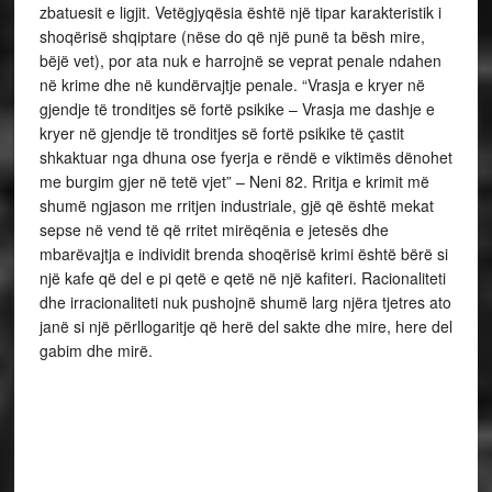
zbatuesit e ligjit. Vetëgjyqësia është një tipar karakteristik i
shoqërisë shqiptare (nëse do që një punë ta bësh mire,
bëjë vet), por ata nuk e harrojnë se veprat penale ndahen
në krime dhe në kundërvajtje penale. “Vrasja e kryer në
gjendje të tronditjes së fortë psikike – Vrasja me dashje e
kryer në gjendje të tronditjes së fortë psikike të çastit
shkaktuar nga dhuna ose fyerja e rëndë e viktimës dënohet
me burgim gjer në tetë vjet” – Neni 82. Rritja e krimit më
shumë ngjason me rritjen industriale, gjë që është mekat
sepse në vend të që rritet mirëqënia e jetesës dhe
mbarëvajtja e individit brenda shoqërisë krimi është bërë si
një kafe që del e pi qetë e qetë në një kafiteri. Racionaliteti
dhe irracionaliteti nuk pushojnë shumë larg njëra tjetres ato
janë si një përllogaritje që herë del sakte dhe mire, here del
gabim dhe mirë.