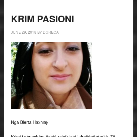
KRIM PASIONI
JUNE 29, 2018
BY
DGRECA
Nga Blerta Haxhiaj/
Krimi i dhunshëm është relativisht i drejtëpërdrejtë. Të