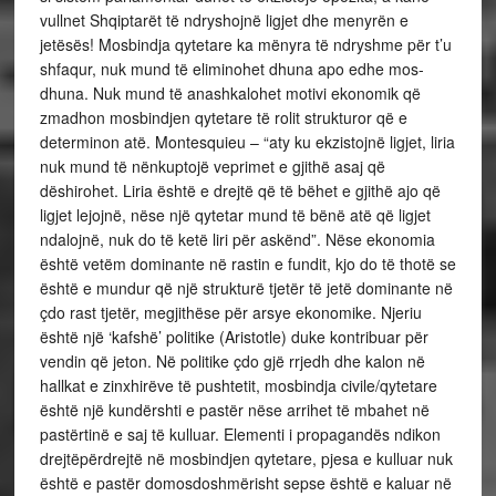
vullnet Shqiptarët të ndryshojnë ligjet dhe menyrën e
jetësës! Mosbindja qytetare ka mënyra të ndryshme për t’u
shfaqur, nuk mund të eliminohet dhuna apo edhe mos-
dhuna.
Nuk mund të anashkalohet motivi ekonomik që
zmadhon mosbindjen qytetare të rolit strukturor që e
determinon atë.
Montesquieu
– “aty ku ekzistojnë ligjet, liria
nuk mund të nënkuptojë veprimet e gjithë asaj që
dëshirohet. Liria është e drejtë që të bëhet e gjithë ajo që
ligjet lejojnë, nëse një qytetar mund të bënë atë që ligjet
ndalojnë, nuk do të ketë liri për askënd”.
Nëse ekonomia
është vetëm dominante në rastin e fundit, kjo do të thotë se
është e mundur që një strukturë tjetër të jetë dominante në
çdo rast tjetër, megjithëse për arsye ekonomike. Njeriu
është një ‘kafshë’ politike (Aristotle) duke kontribuar për
vendin që jeton. Në politike çdo gjë rrjedh dhe kalon në
hallkat e zinxhirëve të pushtetit, mosbindja civile/qytetare
është një kundërshti e pastër nëse arrihet të mbahet në
pastërtinë e saj të kulluar. Elementi i propagandës ndikon
drejtëpërdrejtë në mosbindjen qytetare, pjesa e kulluar nuk
është e pastër domosdoshmërisht sepse është e kaluar në