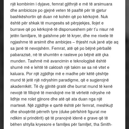
një kombinim i dyjave, femrat gjithnjë e më të arsimuara
dhe ambicioze po gjejnë veten të paaftë për të gjetur
bashkëshortin që duan në kohën që po kërkojnë. Nuk
është për shkak të mungesës së përpjekjes, llojet e
burrave që po kërkojnë-të disponueshem për t’u nisur në
jetën familjare, të gatshme për të kryer, dhe me nivele të
ngjashme të arsimit dhe ambicjes – thjesht nuk janë atje aq
sa janë të nevojshëm. Femrat, atë që po bëjnë përballë
pabarazisë, në të shumtën e rasteve po bëjnë atë çka
munden. Tashmë më avancimin e teknologjisë është
shumë më e lehtë të caktosh një takim se sa në vitet e
kaluara. Por një zgjidhje më e madhe për këtë çështje
mund të jetë një ndryshim paradigme, që e sugjerojnë
akademikët. Të dy gjinitë gratë dhe burrat mund të kenë
nevojë të fillojnë të mendojnë me të vërtetë ndryshe në
lidhje me rolet gjinore dhe atë që ata duan nga një
martesë. Një zgjidhje e qartë është për femrat, meshkujt
dhe shoqëritë përreth tyre (duke përfshirë figurat me
ndikim si prindërit) që të pranojnë idenë e grave që të
bëhen shtylla kryesore e familjes për familjet, tha Smith-