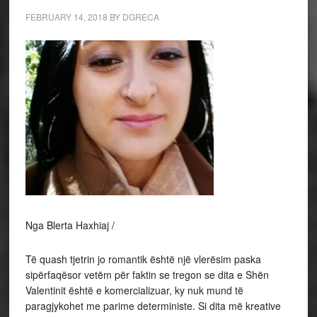
FEBRUARY 14, 2018
BY
DGRECA
Nga Blerta Haxhiaj /
Të quash tjetrin jo romantik është një vlerësim paska
sipërfaqësor vetëm për faktin se tregon se dita e Shën
Valentinit është e komercializuar, ky nuk mund të
paragjykohet me parime deterministe. Si dita më kreative