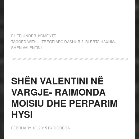
FILED UNDER:
KOMENTE
TAGGED WITH:
– TREGTI APO DASHURI?
,
BLERTA HAXHIAJ
,
SHEN VALENTINI
SHËN VALENTINI NË
VARGJE- RAIMONDA
MOISIU DHE PERPARIM
HYSI
FEBRUARY 13, 2015
BY
DGRECA