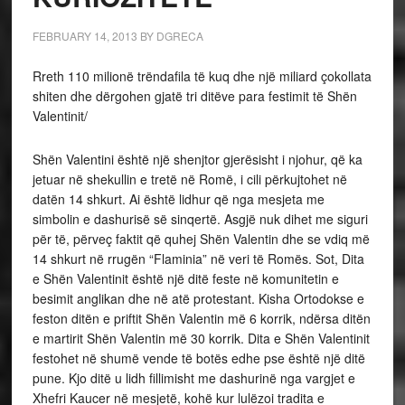
FEBRUARY 14, 2013
BY
DGRECA
Rreth 110 milionë trëndafila të kuq dhe një miliard çokollata
shiten dhe dërgohen gjatë tri ditëve para festimit të Shën
Valentinit/
Shën Valentini është një shenjtor gjerësisht i njohur, që ka
jetuar në shekullin e tretë në Romë, i cili përkujtohet në
datën 14 shkurt. Ai është lidhur që nga mesjeta me
simbolin e dashurisë së sinqertë. Asgjë nuk dihet me siguri
për të, përveç faktit që quhej Shën Valentin dhe se vdiq më
14 shkurt në rrugën “Flaminia” në veri të Romës. Sot, Dita
e Shën Valentinit është një ditë feste në komunitetin e
besimit anglikan dhe në atë protestant. Kisha Ortodokse e
feston ditën e priftit Shën Valentin më 6 korrik, ndërsa ditën
e martirit Shën Valentin më 30 korrik. Dita e Shën Valentinit
festohet në shumë vende të botës edhe pse është një ditë
pune. Kjo ditë u lidh fillimisht me dashurinë nga vargjet e
Xhefri Kaucer në mesjetë, kohë kur lulëzoi tradita e