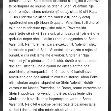
persekutuarve. Kjo e dhënë cilësohet si origjina e zemrave
të përhapura aq shumë në ditën e Shën Valentinit. Një
vepër e mëvonshme shtonte një detaj, sipas të cilit Papa
Julius I ndërtoi një kishë mbi varrin e tij, por ky detaj
ngatërrohet me një tribun të quajtur Valentino, i cili dhuroi
tokë për të ndërtuar një kishë mbi të. Pavarësisht
pavërtetësisë së këtij versioni, ai u huazua si i vërtetë dhe
qarkulloi nëpër shekuj duke iu shtuar legjendës së Shën
Valentinit. Në mbrëmjen para ekzekutimit, Valentini shkoi
kartolinën e parë të Shën Valentinit për vajzën e rojës së
burgut, e cila nuk ishte më e verbër. Shprehja “Nga
Valentini yt” e përdorur në atë letër, është e njohur ende
dhe sot. Historia u bë e njohur në ditët e sotme nga
publikimi prej kompanisë më të madhe të kartolinave
amerikane dhe nga kanali televiziv i historisë. Xhon Foks,
një historian anglez, shprehet se Shën Valentini është
varrosur në Kishën Praxedes, në Romë, pranë varrezës së
Shën Hippolytus. Ky version thotë se, sipas legjendës,
Xhulia mbolli një filiz rozë bajameje në varrin e Shën
Valentinit. Në ditët e sotme pemët rozë të bajames janë
simbol i dashurisë dhe miqësisë së vërtetë.