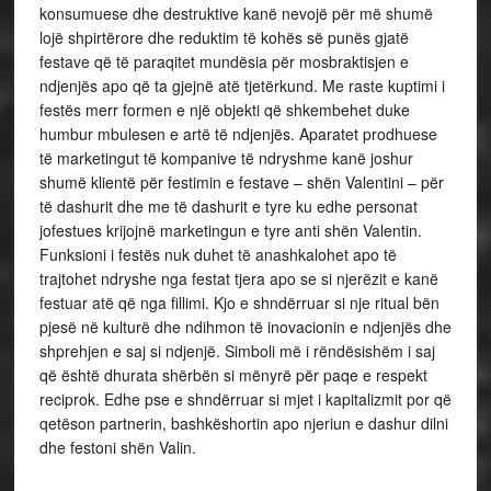
konsumuese dhe destruktive kanë nevojë për më shumë
lojë shpirtërore dhe reduktim të kohës së punës gjatë
festave që të paraqitet mundësia për mosbraktisjen e
ndjenjës apo që ta gjejnë atë tjetërkund. Me raste kuptimi i
festës merr formen e një objekti që shkembehet duke
humbur mbulesen e artë të ndjenjës. Aparatet prodhuese
të marketingut të kompanive të ndryshme kanë joshur
shumë klientë për festimin e festave – shën Valentini – për
të dashurit dhe me të dashurit e tyre ku edhe personat
jofestues krijojnë marketingun e tyre anti shën Valentin.
Funksioni i festës nuk duhet të anashkalohet apo të
trajtohet ndryshe nga festat tjera apo se si njerëzit e kanë
festuar atë që nga fillimi. Kjo e shndërruar si nje ritual bën
pjesë në kulturë dhe ndihmon të inovacionin e ndjenjës dhe
shprehjen e saj si ndjenjë. Simboli më i rëndësishëm i saj
që është dhurata shërbën si mënyrë për paqe e respekt
reciprok. Edhe pse e shndërruar si mjet i kapitalizmit por që
qetëson partnerin, bashkëshortin apo njeriun e dashur dilni
dhe festoni shën Valin.