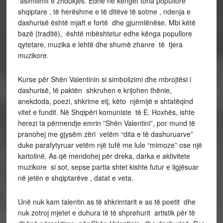
asimilimit e zhdukjes. Edhe në këngët tona popullore
shqiptare , të herëshme e të ditëve të sotme , ndenja e
dashurisë është mjaft e fortë dhe gjurmlënëse. Mbi këtë
bazë (traditë), është mbështetur edhe kënga popullore
qytetare, muzika e lehtë dhe shumë zhanre të tjera
muzikore.
Kurse për Shën Valentinin si simbolizimi dhe mbrojtësi i
dashurisë, të paktën shkruhen e krijohen thënie,
anekdoda, poezi, shkrime etj, këto njëmijë e shtatëqind
vitet e fundit. Në Shqipëri komuniste të E. Hoxhës, ishte
herezi ta përmendje emrin ”Shën Valentini”, por mund të
pranohej me gjysëm zëri vetëm “dita e të dashuruarve”
duke parafytyruar vetëm një tufë me lule “mimoze” ose një
kartolinë. As që mendohej për dreka, darka e aktivitete
muzikore si sot, sepse partia shtet kishte futur e ligjësuar
në jetën e shqiptarëve , datat e veta.
Unë nuk kam talentin as të shkrimtarit e as të poetit dhe
nuk zotroj mjetet e duhura të të shprehurit artistik për të