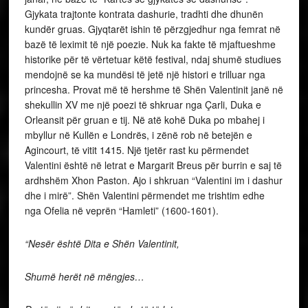
Gjykata trajtonte kontrata dashurie, tradhti dhe dhunën
kundër gruas. Gjyqtarët ishin të përzgjedhur nga femrat në
bazë të leximit të një poezie. Nuk ka fakte të mjaftueshme
historike për të vërtetuar këtë festival, ndaj shumë studiues
mendojnë se ka mundësi të jetë një histori e trilluar nga
princesha. Provat më të hershme të Shën Valentinit janë në
shekullin XV me një poezi të shkruar nga Çarli, Duka e
Orleansit për gruan e tij. Në atë kohë Duka po mbahej i
mbyllur në Kullën e Londrës, i zënë rob në betejën e
Agincourt, të vitit 1415. Një tjetër rast ku përmendet
Valentini është në letrat e Margarit Breus për burrin e saj të
ardhshëm Xhon Paston. Ajo i shkruan “Valentini im i dashur
dhe i mirë”. Shën Valentini përmendet me trishtim edhe
nga Ofelia në veprën “Hamleti” (1600-1601).
“Nesër është Dita e Shën Valentinit,
Shumë herët në mëngjes…