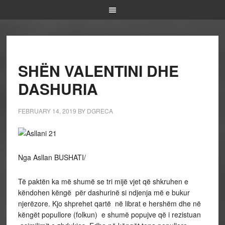
SHËN VALENTINI DHE
DASHURIA
FEBRUARY 14, 2019
BY
DGRECA
Nga Asllan BUSHATI/
Të paktën ka më shumë se tri mijë vjet që shkruhen e
këndohen këngë për dashurinë si ndjenja më e bukur
njerëzore. Kjo shprehet qartë në librat e hershëm dhe në
këngët popullore (folkun) e shumë popujve që i rezistuan