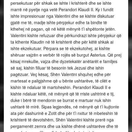
persekutuar për shkak se ishte i krishterë dhe se ishte
marrë në pyetje nga vetë Perandori Klaudi II. Ky i fundit
ishte impresionuar nga Valentini dhe se kishte diskutuar
gjatë me të, madje ishte përpjekur edhe ta bindte të
kthehej në pagan, që në këtë mënyrë t’i shpëtonte jetën.
Valentini kishte refuzuar dhe përkundrazi ishte përpjekur që
ta kthente Klaudin në të krishterë dhe për këtë shkak ai
ishte ekzekutuar. Përpara se të ekzekutohej, ai kishte
shëruar vajzën e verbër të rojës së burgut Asterius. Që prej
kësaj mrekullie, vajza dhe dyzetekatër anëtarët e familjes
së saj, kishin filluar të besonin tek Jezusi dhe ishin
pagëzuar. Veç kësaj, Shën Valentini shquhej edhe për
martesat e paligjshme që u bënte ushtarëve, të cilët e
kishin të ndaluar të martoheshin. Perandori Klaudi II e
kishte ndaluar këtë, në mënyrë që të rriste ushtrinë e tij,
duke i bërë të mendonin se burrat e martuar nuk ishin
ushtarë të mirë. Sipas legjendës, në mënyrë që t’i kujtonte
ata për dashurinë e Zotit dhe për t’i nxitur të mbeteshin të
krishterë të devotshëm, Shën Valentini kishte prerë nga
pergamenët zemra dhe ua kishte dhënë ushtarëve dhe të