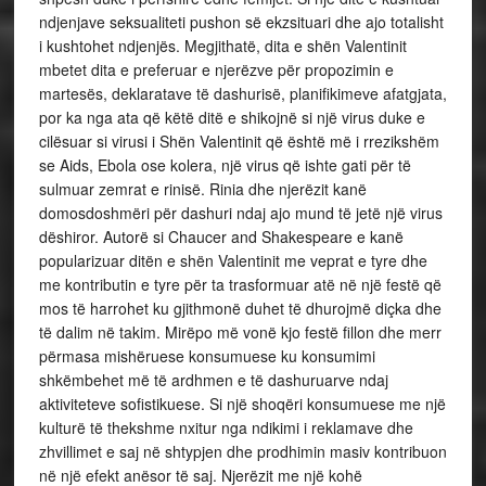
ndjenjave seksualiteti pushon së ekzsituari dhe ajo totalisht
i kushtohet ndjenjës. Megjithatë, dita e shën Valentinit
mbetet dita e preferuar e njerëzve për propozimin e
martesës, deklaratave të dashurisë, planifikimeve afatgjata,
por ka nga ata që këtë ditë e shikojnë si një virus duke e
cilësuar si virusi i Shën Valentinit që është më i rrezikshëm
se Aids, Ebola ose kolera, një virus që ishte gati për të
sulmuar zemrat e rinisë. Rinia dhe njerëzit kanë
domosdoshmëri për dashuri ndaj ajo mund të jetë një virus
dëshiror. Autorë si Chaucer and Shakespeare e kanë
popularizuar ditën e shën Valentinit me veprat e tyre dhe
me kontributin e tyre për ta trasformuar atë në një festë që
mos të harrohet ku gjithmonë duhet të dhurojmë diçka dhe
të dalim në takim. Mirëpo më vonë kjo festë fillon dhe merr
përmasa mishëruese konsumuese ku konsumimi
shkëmbehet më të ardhmen e të dashuruarve ndaj
aktiviteteve sofistikuese. Si një shoqëri konsumuese me një
kulturë të thekshme nxitur nga ndikimi i reklamave dhe
zhvillimet e saj në shtypjen dhe prodhimin masiv kontribuon
në një efekt anësor të saj. Njerëzit me një kohë