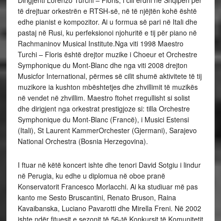
Dirigjenti Lorenzo Turchi – Floris, i cili erdhi në Shqipëri për
të drejtuar orkestrën e RTSH-së, në të njëjtën kohë është
edhe pianist e kompozitor. Ai u formua së pari në Itali dhe
pastaj në Rusi, ku perfeksionoi njohuritë e tij për piano në
Rachmaninov Musical Institute.Nga viti 1998 Maestro
Turchi – Floris është drejtor muzike i Choeur et Orchestre
Symphonique du Mont-Blanc dhe nga viti 2008 drejton
Musicfor International, përmes së cilit shumë aktivitete të tij
muzikore ia kushton mbështetjes dhe zhvillimit të muzikës
në vendet në zhvillim. Maestro ftohet rregullisht si solist
dhe dirigjent nga orkestrat prestigjoze si: tilla Orchestre
Symphonique du Mont-Blanc (Francë), i Musici Estensi
(Itali), St Laurent KammerOrchester (Gjermani), Sarajevo
National Orchestra (Bosnia Herzegovina).
I ftuar në këtë koncert ishte dhe tenori David Sotgiu i lindur
në Perugia, ku edhe u diplomua në oboe pranë
Konservatorit Francesco Morlacchi. Ai ka studiuar më pas
kanto me Sesto Bruscantini, Renato Bruson, Raina
Kavaibanska, Luciano Pavarotti dhe Mirella Freni. Në 2002
ishte ndër fituesit e sezonit të 56-të Konkursit të Komunitetit