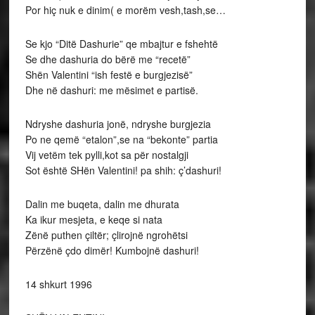
Por hiç nuk e dinim( e morëm vesh,tash,se…
Se kjo “Ditë Dashurie” qe mbajtur e fshehtë
Se dhe dashuria do bërë me “recetë”
Shën Valentini “ish festë e burgjezisë”
Dhe në dashuri: me mësimet e partisë.
Ndryshe dashuria jonë, ndryshe burgjezia
Po ne qemë “etalon”,se na “bekonte” partia
Vij vetëm tek pylli,kot sa për nostalgji
Sot është SHën Valentini! pa shih: ç’dashuri!
Dalin me buqeta, dalin me dhurata
Ka ikur mesjeta, e keqe si nata
Zënë puthen çiltër; çlirojnë ngrohëtsi
Përzënë çdo dimër! Kumbojnë dashuri!
14 shkurt 1996