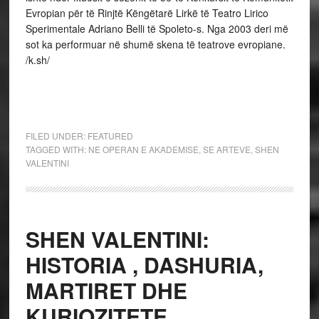
Evropian për të Rinjtë Këngëtarë Lirkë të Teatro Lirico
Sperimentale Adriano Belli të Spoleto-s. Nga 2003 deri më
sot ka performuar në shumë skena të teatrove evropiane.
/k.sh/
FILED UNDER:
FEATURED
TAGGED WITH:
NE OPERAN E AKADEMISE
,
SE ARTEVE
,
SHEN
VALENTINI
SHEN VALENTINI:
HISTORIA , DASHURIA,
MARTIRET DHE
KURIOZITETE