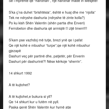
Se i mprehtë qe “hanxhari”, një hanxhar made in Mesjetë!
S’ka ç’na duhet “brishtësia”, është e huaj dhe me “njolla”
Tek ne ndryshe dashuria (ndryshe të zinte kolla?)
Po ku kish Shën Valentin (shën partia dhe Enveri)
Ferrobeton dhe dashuria që armiqtë t’i zijë tmerri!!!
S’kam pse vazhdoj më tutje, brezi ynë qe i pafat
Qe një kohë e mbushur “turpe”;qe një kohë mbushur
gjezapë
Dashuri veç për partinë dhe, patjetër, për Enverin
Dashuri për dashurinë?! Nëse kërkoje “sherrin”.
14 shkurt 1992
A të kujtohet?
A të kujtohet,e bukura si yll?
Qe 14 shkurt kur u futëm në pyll.
Paska qenë Shën Valentin kur hymë atje