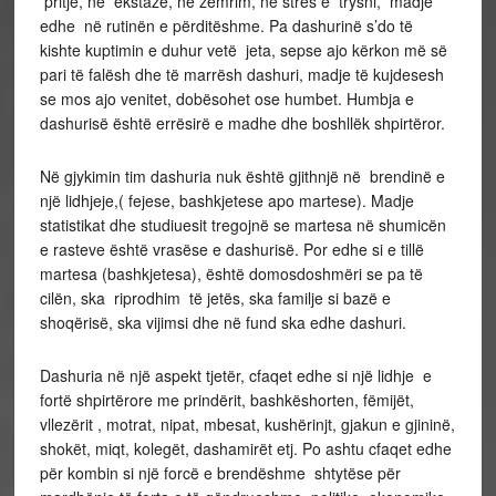
pritje, në ekstazë, në zemrim, në stres e trysni, madje
edhe në rutinën e përditëshme. Pa dashurinë s’do të
kishte kuptimin e duhur vetë jeta, sepse ajo kërkon më së
pari të falësh dhe të marrësh dashuri, madje të kujdesesh
se mos ajo venitet, dobësohet ose humbet. Humbja e
dashurisë është errësirë e madhe dhe boshllëk shpirtëror.
Në gjykimin tim dashuria nuk është gjithnjë në brendinë e
një lidhjeje,( fejese, bashkjetese apo martese). Madje
statistikat dhe studiuesit tregojnë se martesa në shumicën
e rasteve është vrasëse e dashurisë. Por edhe si e tillë
martesa (bashkjetesa), është domosdoshmëri se pa të
cilën, ska riprodhim të jetës, ska familje si bazë e
shoqërisë, ska vijimsi dhe në fund ska edhe dashuri.
Dashuria në një aspekt tjetër, cfaqet edhe si një lidhje e
fortë shpirtërore me prindërit, bashkëshorten, fëmijët,
vllezërit , motrat, nipat, mbesat, kushërinjt, gjakun e gjininë,
shokët, miqt, kolegët, dashamirët etj. Po ashtu cfaqet edhe
për kombin si një forcë e brendëshme shtytëse për