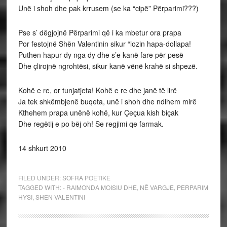
Unë i shoh dhe pak krrusem (se ka “cipë” Përparimi???)
Pse s’ dëgjojnë Përparimi që i ka mbetur ora prapa
Por festojnë Shën Valentinin sikur “lozin hapa-dollapa!
Puthen hapur dy nga dy dhe s’e kanë fare për pesë
Dhe çlirojnë ngrohtësi, sikur kanë vënë krahë si shpezë.
Kohë e re, or tunjatjeta! Kohë e re dhe janë të lirë
Ja tek shkëmbjenë buqeta, unë i shoh dhe ndihem mirë
Kthehem prapa unënë kohë, kur Çeçua kish biçak
Dhe regëtij e po bëj oh! Se regjimi qe farmak.
14 shkurt 2010
FILED UNDER:
SOFRA POETIKE
TAGGED WITH:
- RAIMONDA MOISIU DHE
,
NË VARGJE
,
PERPARIM
HYSI
,
SHEN VALENTINI