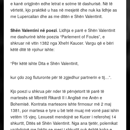
e kanë origjinën edhe letrat e sotme të dashurisë. Në të
vërtetë, kjo praktikë u has në mesjetë dhe nuk ka lidhje as
me Lupercalian dhe as me ditën e Shën Valentinit.
Shën Valentini në poezi
. Lidhja e parë e Shën Valentinit
me dashurinë ishte poezia “Parlement of Foules”, e
shkruar në vitin 1382 nga Xhefri Kaucer. Vargu që e bëri
këtë ditë të njohur ishte:
“Për këtë ishte Dita e Shën Valentinit,
kur çdo zog fluturonte për të zgjedhur partnerin e tij…”.
Kjo poezi u shkrua për nder të përvjetorit të parë të
martesës së Mbretit Rikardi II i Anglisë me Anën e
Bohemisë. Kontrata martesore ishte firmosur më 2 maj
1381, por martesa e tyre u bë tetë muaj më vonë pasi ishin
vetëm 15 vjeç. Lexuesit mendojnë se Kucer i referohej 14
shkurtit, Ditës së Shën Valentinit. Nga ana tjetër, polemikat
vazhdojnë me faktin se mesi i shkurtit nuk është koha e