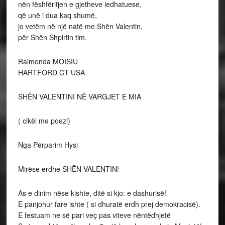
nën fëshfëritjen e gjetheve ledhatuese,
që unë i dua kaq shumë,
jo vetëm në një natë me Shën Valentin,
për Shën Shpirtin tim.
Raimonda MOISIU
HARTFORD CT USA
SHËN VALENTINI NË VARGJET E MIA
( cikël me poezi)
Nga Përparim Hysi
Mirëse erdhe SHËN VALENTIN!
As e dinim nëse kishte, ditë si kjo: e dashurisë!
E panjohur fare ishte ( si dhuratë erdh prej demokracisë).
E festuam ne së pari veç pas viteve nëntëdhjetë