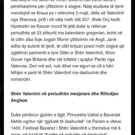
përshtatshme për çiftëzimin e zogjve. Ndaj studiues të tjerë
mendojnë se Kraus po i referohej 3 majit, ditës së Valentinit
nga Xhenova, prift i cili vdiq rreth vitit 307. Xhek Orç hedh
hipotezën se Kaucer mund të jetë duke iu referuar
periudhës së 23 shkurtit me kalendarin gregorian, kohë në
të cilën disa lloje zogjsh fillonin çiftëzimin në Angli. Janë
edhe dy autorë të tjerë, të cilët krijuan poezi rreth zogjve që
zgjidhnin partnerët e tyre Ditën e Shën Valentinit, Xhon
Gouer nga Britania dhe një luftëtar i quajtur Pardo nga
Valencia. Deri më sot, nuk dihet me siguri se cili e bëri
lidhjen e parë të Shën Valentinit me dashurinë dhe
romancën.
Shën Valentini në periudhën mesjetare dhe Rilindjen
Angleze
Duke përdorur gjuhën e ligjit, Princesha Izabel e Bavarisë
kishte ngritur një “gjykatë të dashurisë” në Parisin e viteve
1400. Festivali Bavarez i Shën Valentinit u themelua më 6
janar, në bazë të “Kartës së gjykatës së dashurisë”.