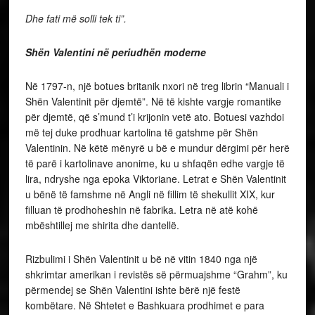
Dhe fati më solli tek ti”.
Shën Valentini në periudhën moderne
Në 1797-n, një botues britanik nxori në treg librin “Manuali i
Shën Valentinit për djemtë”. Në të kishte vargje romantike
për djemtë, që s’mund t’i krijonin vetë ato. Botuesi vazhdoi
më tej duke prodhuar kartolina të gatshme për Shën
Valentinin. Në këtë mënyrë u bë e mundur dërgimi për herë
të parë i kartolinave anonime, ku u shfaqën edhe vargje të
lira, ndryshe nga epoka Viktoriane. Letrat e Shën Valentinit
u bënë të famshme në Angli në fillim të shekullit XIX, kur
filluan të prodhoheshin në fabrika. Letra në atë kohë
mbështillej me shirita dhe dantellë.
Rizbulimi i Shën Valentinit u bë në vitin 1840 nga një
shkrimtar amerikan i revistës së përmuajshme “Grahm”, ku
përmendej se Shën Valentini ishte bërë një festë
kombëtare. Në Shtetet e Bashkuara prodhimet e para