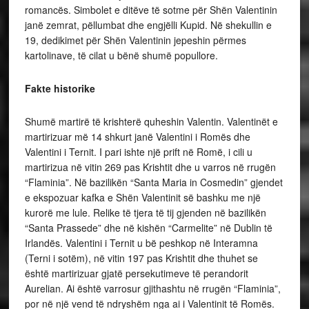
romancës. Simbolet e ditëve të sotme për Shën Valentinin
janë zemrat, pëllumbat dhe engjëlli Kupid. Në shekullin e
19, dedikimet për Shën Valentinin jepeshin përmes
kartolinave, të cilat u bënë shumë popullore.
Fakte historike
Shumë martirë të krishterë quheshin Valentin. Valentinët e
martirizuar më 14 shkurt janë Valentini i Romës dhe
Valentini i Ternit. I pari ishte një prift në Romë, i cili u
martirizua në vitin 269 pas Krishtit dhe u varros në rrugën
“Flaminia”. Në bazilikën “Santa Maria in Cosmedin” gjendet
e ekspozuar kafka e Shën Valentinit së bashku me një
kurorë me lule. Relike të tjera të tij gjenden në bazilikën
“Santa Prassede” dhe në kishën “Carmelite” në Dublin të
Irlandës. Valentini i Ternit u bë peshkop në Interamna
(Terni i sotëm), në vitin 197 pas Krishtit dhe thuhet se
është martirizuar gjatë persekutimeve të perandorit
Aurelian. Ai është varrosur gjithashtu në rrugën “Flaminia”,
por në një vend të ndryshëm nga ai i Valentinit të Romës.