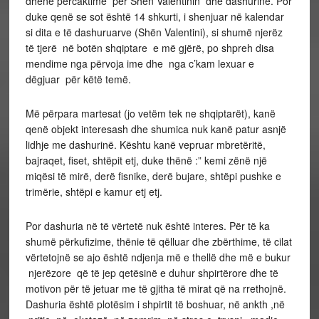
dhënë përcaktime për Shën Valentinin dhe dashurinë. Por
duke qenë se sot është 14 shkurti, i shenjuar në kalendar
si dita e të dashuruarve (Shën Valentini), si shumë njerëz
të tjerë në botën shqiptare e më gjërë, po shpreh disa
mendime nga përvoja ime dhe nga c’kam lexuar e
dëgjuar për këtë temë.
Më përpara martesat (jo vetëm tek ne shqiptarët), kanë
qenë objekt interesash dhe shumica nuk kanë patur asnjë
lidhje me dashurinë. Kështu kanë vepruar mbretëritë,
bajraqet, fiset, shtëpit etj, duke thënë :” kemi zënë një
miqësi të mirë, derë fisnike, derë bujare, shtëpi pushke e
trimërie, shtëpi e kamur etj etj.
Por dashuria në të vërtetë nuk është interes. Për të ka
shumë përkufizime, thënie të qëlluar dhe zbërthime, të cilat
vërtetojnë se ajo është ndjenja më e thellë dhe më e bukur
njerëzore që të jep qetësinë e duhur shpirtërore dhe të
motivon për të jetuar me të gjitha të mirat që na rrethojnë.
Dashuria është plotësim i shpirtit të boshuar, në ankth ,në