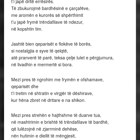
t’i japë dritë errësirës.
Të zbukurojmë bardhësinë e çarçafëve,
me aromën e kurorës së shpërthimit
t’u japë frymë trëndafilave të ndezur,
në kopshtin tim.
Jashtë bien qeparisët e flokëve të borës,
si nostalgjia e syve të qelqtë,
atë pranverë të parë, teksa çelje lulet e përgjumura,
në livadhin e mermertë si bora.
Mezi pres të ngrohim me frymën e ofshamave,
qeparisët dhe
t’i tretim në shtratin e virgjër të dëshirave,
kur hëna zbret në dritare e na shikon.
Mezi pres strehën e hajthshme të duarve tua,
në mashtrimin e brishtë të trëndafilave të bardhë,
që lulëzojnë në zjarrminë dehëse,
nën hutimin e diellit të mëngjesit,