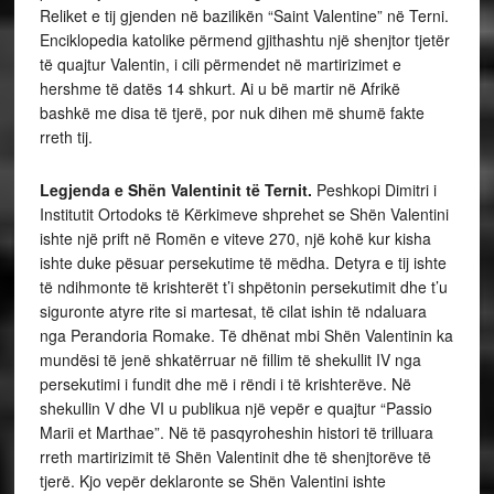
Reliket e tij gjenden në bazilikën “Saint Valentine” në Terni.
Enciklopedia katolike përmend gjithashtu një shenjtor tjetër
të quajtur Valentin, i cili përmendet në martirizimet e
hershme të datës 14 shkurt. Ai u bë martir në Afrikë
bashkë me disa të tjerë, por nuk dihen më shumë fakte
rreth tij.
Legjenda e Shën Valentinit të Ternit.
Peshkopi Dimitri i
Institutit Ortodoks të Kërkimeve shprehet se Shën Valentini
ishte një prift në Romën e viteve 270, një kohë kur kisha
ishte duke pësuar persekutime të mëdha. Detyra e tij ishte
të ndihmonte të krishterët t’i shpëtonin persekutimit dhe t’u
siguronte atyre rite si martesat, të cilat ishin të ndaluara
nga Perandoria Romake. Të dhënat mbi Shën Valentinin ka
mundësi të jenë shkatërruar në fillim të shekullit IV nga
persekutimi i fundit dhe më i rëndi i të krishterëve. Në
shekullin V dhe VI u publikua një vepër e quajtur “Passio
Marii et Marthae”. Në të pasqyroheshin histori të trilluara
rreth martirizimit të Shën Valentinit dhe të shenjtorëve të
tjerë. Kjo vepër deklaronte se Shën Valentini ishte