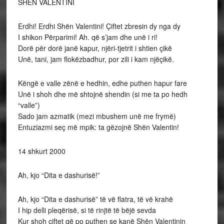
SHËN VALENTINI
Erdhi! Erdhi Shën Valentini! Çiftet zbresin dy nga dy
I shikon Përparimi! Ah. që s’jam dhe unë i ri!
Dorë për dorë janë kapur, njëri-tjetrit i shtien çikë
Unë, tani, jam flokëzbadhur, por zili i kam njëçikë.
Këngë e valle zënë e hedhin, edhe puthen hapur fare
Unë i shoh dhe më shtojnë shendin (si me ta po hedh
“valle”)
Sado jam azmatik (mezi mbushem unë me frymë)
Entuziazmi seç më mpik: ta gëzojnë Shën Valentin!
14 shkurt 2000
Ah, kjo “Dita e dashurisë!”
Ah, kjo “Dita e dashurisë” të vë flatra, të vë krahë
I hip delli pleqërisë, si të rinjtë të bëjë sevda
Kur shoh çiftet që po puthen se kanë Shën Valentinin