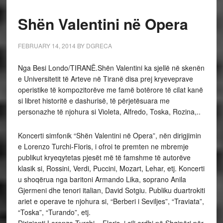
Shën Valentini në Opera
FEBRUARY 14, 2014
BY
DGRECA
Nga Besi Londo/
TIRANË.Shën Valentini ka sjellë në skenën
e Universitetit të Arteve në Tiranë disa prej kryeveprave
operistike të kompozitorëve me famë botërore të cilat kanë
si libret historitë e dashurisë, të përjetësuara me
personazhe të njohura si Violeta, Alfredo, Toska, Rozina,..
Koncerti simfonik “Shën Valentini në Opera”, nën dirigjimin
e Lorenzo Turchi-Floris, i ofroi te premten ne mbremje
publikut kryeqytetas pjesët më të famshme të autorëve
klasik si, Rossini, Verdi, Puccini, Mozart, Lehar, etj. Koncerti
u shoqërua nga baritoni Armando Lika, soprano Anila
Gjermeni dhe tenori italian, David Sotgiu. Publiku duartrokiti
ariet e operave te njohura si, “Berberi i Seviljes”, “Traviata”,
“Toska”, “Turando”, etj.