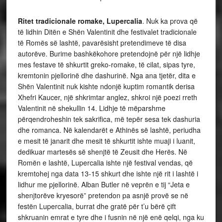
Ritet tradicionale romake, Lupercalia
. Nuk ka prova që
të lidhin Ditën e Shën Valentinit dhe festivalet tradicionale
të Romës së lashtë, pavarësisht pretendimeve të disa
autorëve. Burime bashkëkohore pretendojnë për një lidhje
mes festave të shkurtit greko-romake, të cilat, sipas tyre,
kremtonin pjellorinë dhe dashurinë. Nga ana tjetër, dita e
Shën Valentinit nuk kishte ndonjë kuptim romantik derisa
Xhefri Kaucer, një shkrimtar anglez, shkroi një poezi rreth
Valentinit në shekullin 14. Lidhje të mëparshme
përqendroheshin tek sakrifica, më tepër sesa tek dashuria
dhe romanca. Në kalendarët e Athinës së lashtë, periudha
e mesit të janarit dhe mesit të shkurtit ishte muaji i luanit,
dedikuar martesës së shenjtë të Zeusit dhe Herës. Në
Romën e lashtë, Lupercalia ishte një festival vendas, që
kremtohej nga data 13-15 shkurt dhe ishte një rit i lashtë i
lidhur me pjellorinë. Alban Butler në veprën e tij “Jeta e
shenjtorëve kryesorë” pretendon pa asnjë provë se në
festën Lupercalia, burrat dhe gratë për t’u bërë çift
shkruanin emrat e tyre dhe i fusnin në një enë qelqi, nga ku