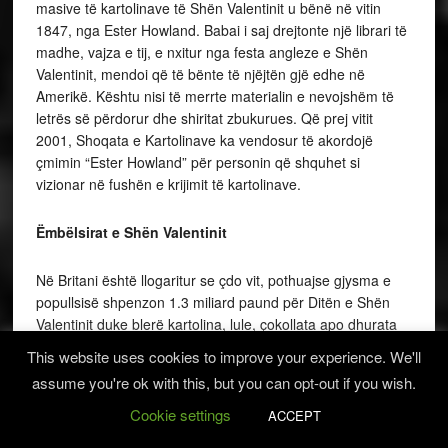
masive të kartolinave të Shën Valentinit u bënë në vitin
1847, nga Ester Howland. Babai i saj drejtonte një librari të
madhe, vajza e tij, e nxitur nga festa angleze e Shën
Valentinit, mendoi që të bënte të njëjtën gjë edhe në
Amerikë. Kështu nisi të merrte materialin e nevojshëm të
letrës së përdorur dhe shiritat zbukurues. Që prej vitit
2001, Shoqata e Kartolinave ka vendosur të akordojë
çmimin “Ester Howland” për personin që shquhet si
vizionar në fushën e krijimit të kartolinave.
Ëmbëlsirat e Shën Valentinit
Në Britani është llogaritur se çdo vit, pothuajse gjysma e
popullsisë shpenzon 1.3 miliard paund për Ditën e Shën
Valentinit duke blerë kartolina, lule, çokollata apo dhurata
të tjera. Numri i kartolinave të dërguara mendohet se arrin
This website uses cookies to improve your experience. We'll
deri në 25 milionë. Në gjysmën e dytë të shekullit XX,
assume you're ok with this, but you can opt-out if you wish.
praktika e dërgimit të kartolinave ndryshoi rrënjësisht
mënyrën e të bërit dhurata. Nisën të dhuroheshin trëndafila
Cookie settings
ACCEPT
dhe çokollata të paketuara në kuti në formë zemre. Në vitin