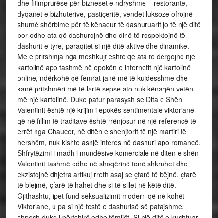
dhe fitimprurëse për bizneset e ndryshme – restorante,
dyqanet e bizhuterive, pastiçeritë, vendet luksoze ofrojnë
shumë shërbime për të kënaqur të dashuruarit jo të një ditë
por edhe ata që dashurojnë dhe dinë të respektojnë të
dashurit e tyre, paraqitet si një ditë aktive dhe dinamike.
Më e pritshmja nga meshkujt është që ata të dërgojnë një
kartolinë apo tashmë në epokën e internetit një kartolinë
online, ndërkohë që femrat janë më të kujdesshme dhe
kanë pritshmëri më të lartë sepse ato nuk kënaqën vetën
më një kartolinë. Duke patur parasysh se Dita e Shën
Valentinit është një krijim i epokës sentimentale viktoriane
që në fillim të traditave është rrënjosur në një referencë të
errët nga Chaucer, në ditën e shenjtorit të një martiri të
hershëm, nuk kishte asnjë interes në dashuri apo romancë.
Shfrytëzimi i madh i mundësive komerciale në diten e shën
Valentinit tashmë edhe në shoqërinë tonë shkruhet dhe
ekzistojnë dhjetra artikuj rreth asaj se çfarë të bëjnë, çfarë
të blejmë, çfarë të hahet dhe si të sillet në këtë ditë.
Gjithashtu, ipet fund seksualizimit modern që në kohët
Viktoriane, u pa si një festë e dashurisë së pafajshme,
shpesh duke i përfshirë edhe fëmijët. Si një ditë e kushtuar