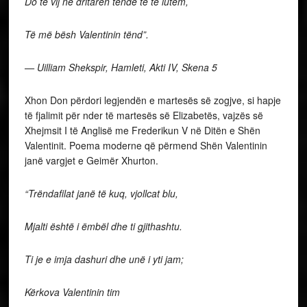
Do të vij në dritaren tënde të të lutem,
Të më bësh Valentinin tënd”.
— Uilliam Shekspir, Hamleti, Akti IV, Skena 5
Xhon Don përdori legjendën e martesës së zogjve, si hapje
të fjalimit për nder të martesës së Elizabetës, vajzës së
Xhejmsit I të Anglisë me Frederikun V në Ditën e Shën
Valentinit. Poema moderne që përmend Shën Valentinin
janë vargjet e Geimër Xhurton.
“Trëndafilat janë të kuq, vjollcat blu,
Mjalti është i ëmbël dhe ti gjithashtu.
Ti je e imja dashuri dhe unë i yti jam;
Kërkova Valentinin tim