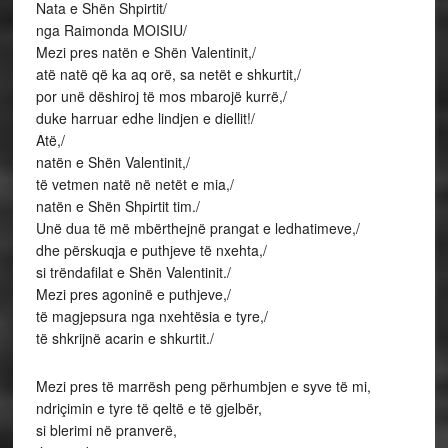
Nata e Shën Shpirtit/
nga Raimonda MOISIU/
Mezi pres natën e Shën Valentinit,/
atë natë që ka aq orë, sa netët e shkurtit,/
por unë dëshiroj të mos mbarojë kurrë,/
duke harruar edhe lindjen e diellit!/
Atë,/
natën e Shën Valentinit,/
të vetmen natë në netët e mia,/
natën e Shën Shpirtit tim./
Unë dua të më mbërthejnë prangat e ledhatimeve,/
dhe përskuqja e puthjeve të nxehta,/
si trëndafilat e Shën Valentinit./
Mezi pres agoninë e puthjeve,/
të magjepsura nga nxehtësia e tyre,/
të shkrijnë acarin e shkurtit./
Mezi pres të marrësh peng përhumbjen e syve të mi,
ndriçimin e tyre të qeltë e të gjelbër,
si blerimi në pranverë,