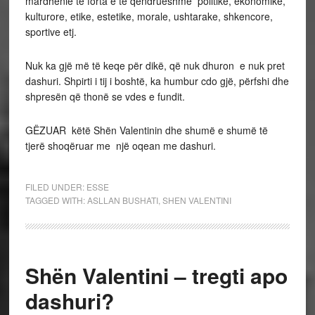
mardhënie të forta e të qëndrueshme politike, ekonomike,
kulturore, etike, estetike, morale, ushtarake, shkencore,
sportive etj.
Nuk ka gjë më të keqe për dikë, që nuk dhuron e nuk pret
dashuri. Shpirti i tij i boshtë, ka humbur cdo gjë, përfshi dhe
shpresën që thonë se vdes e fundit.
GËZUAR këtë Shën Valentinin dhe shumë e shumë të
tjerë shoqëruar me një oqean me dashuri.
FILED UNDER:
ESSE
TAGGED WITH:
ASLLAN BUSHATI
,
SHEN VALENTINI
Shën Valentini – tregti apo
dashuri?