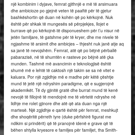
një kombinim i dyjave, femrat gjithnjë e më të arsimuara
dhe ambicioze po gjejnë veten të paaftë për të gjetur
bashkëshortin që duan në kohën që po kërkojnë. Nuk
është për shkak të mungesës së përpjekjes, llojet e
burrave që po kërkojnë-të disponueshem për t’u nisur në
jetën familjare, të gatshme për të kryer, dhe me nivele të
ngjashme të arsimit dhe ambicjes – thjesht nuk janë atje aq
sa janë të nevojshëm. Femrat, atë që po bëjnë përballë
pabarazisë, në të shumtën e rasteve po bëjnë atë çka
munden. Tashmë më avancimin e teknologjisë është
shumë më e lehtë të caktosh një takim se sa në vitet e
kaluara. Por një zgjidhje më e madhe për këtë çështje
mund të jetë një ndryshim paradigme, që e sugjerojnë
akademikët. Të dy gjinitë gratë dhe burrat mund të kenë
nevojë të fillojnë të mendojnë me të vërtetë ndryshe në
lidhje me rolet gjinore dhe atë që ata duan nga një
martesë. Një zgjidhje e qartë është për femrat, meshkujt
dhe shoqëritë përreth tyre (duke përfshirë figurat me
ndikim si prindërit) që të pranojnë idenë e grave që të
bëhen shtylla kryesore e familjes për familjet, tha Smith-