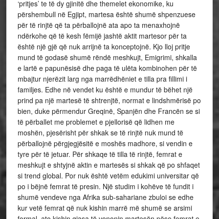
‘pritjes’ te të dy gjinitë dhe themelet ekonomike, ku
përshembull në Egjipt, martesa është shumë shpenzuese
për të rinjtë që ta përballojnë ata apo ta menaxhojnë
ndërkohe që të kesh fëmijë jashtë aktit martesor për ta
është një gjë që nuk arrijnë ta konceptojnë. Kjo lloj pritje
mund të godasë shumë rëndë meshkujt, Emigrimi, shkalla
e lartë e papunësisë dhe paga të ulëta kombinohen për të
mbajtur njerëzit larg nga marrëdhëniet e tilla pra fillimi i
familjes. Edhe në vendet ku është e mundur të bëhet një
prind pa një martesë të shtrenjtë, normat e lindshmërisë po
bien, duke përmendur Greqinë, Spanjën dhe Francën se si
të përballet me problemet e pjellorisë që lidhen me
moshën, pjesërisht për shkak se të rinjtë nuk mund të
përballojnë përgjegjësitë e moshës madhore, si vendin e
tyre për të jetuar. Për shkaqe të tilla të rinjtë, femrat e
meshkujt e shtyjnë aktin e martesës si shkak që po shfaqet
si trend global. Por nuk është vetëm edukimi universitar që
po i bëjnë femrat të presin. Një studim i kohëve të fundit i
shumë vendeve nga Afrika sub-sahariane zbuloi se edhe
kur vetë femrat që nuk kishin marrë më shumë se arsimi
formal, ato kishin gjasa të vononin martesën nëse femrat e