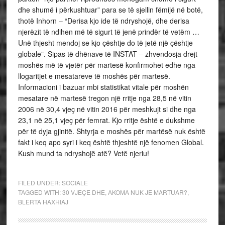
dhe shumë i përkushtuar” para se të sjellin fëmijë në botë,
thotë Inhorn – “Derisa kjo ide të ndryshojë, dhe derisa
njerëzit të ndihen më të sigurt të jenë prindër të vetëm …
Unë thjesht mendoj se kjo çështje do të jetë një çështje
globale”. Sipas të dhënave të INSTAT – zhvendosja drejt
moshës më të vjetër për martesë konfirmohet edhe nga
llogaritjet e mesatareve të moshës për martesë.
Informacioni i bazuar mbi statistikat vitale për moshën
mesatare në martesë tregon një rritje nga 28,5 në vitin
2006 në 30,4 vjeç në vitin 2016 për meshkujt si dhe nga
23,1 në 25,1 vjeç për femrat. Kjo rritje është e dukshme
për të dyja gjinitë. Shtyrja e moshës për martësë nuk është
fakt i keq apo syri i keq është thjeshtë një fenomen Global.
Kush mund ta ndryshojë atë? Vetë njeriu!
FILED UNDER:
SOCIALE
TAGGED WITH:
30 VJEÇE DHE
,
AKOMA NUK JE MARTUAR?
,
BLERTA HAXHIAJ