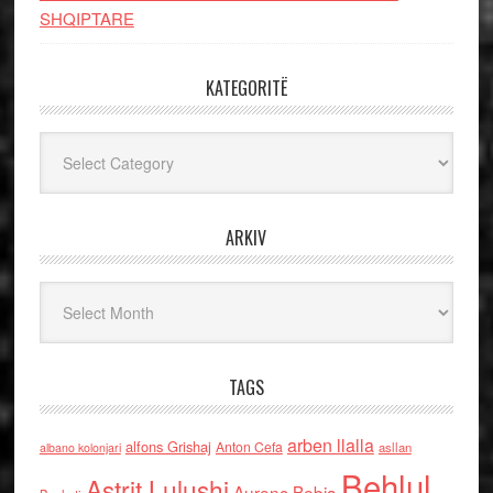
SHQIPTARE
KATEGORITË
Kategoritë
ARKIV
Arkiv
TAGS
arben llalla
alfons Grishaj
Anton Cefa
asllan
albano kolonjari
Behlul
Astrit Lulushi
Aurenc Bebja