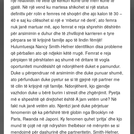
një relativitet në vete që kërkon kohë dhe merr kohë të
gjatë. Në një vend ku martesa shikohet si një status
definitiv për rolin e femres në shoqëri dhe ajo kalon të 30 –
40 e saj ku cilësohet si një e ‘mbetur në derë’, ato femra
nuk janë martuar më, apo femrat e reja shprehin dëshirën
për arsimimin e duhur dhe të zhvillojnë karrieren e tyre
përpara se të krijojnë familje apo të lindin fëmijë!
Hulumtuesja Nancy Smith-Hefner identifikon disa probleme
që përballen ato që ndjekin këtë rrugë. Femrat e reja
përpiqen të përshtaten aq shumë në dritare të vogla
oportuniteti mundësisht që ndonjëherë duket e pamundur.
Duke u përqendruar në arsimimin dhe duke punuar shumë,
ato përfunduan duke pyetur se si të gjejnë një partner me
të cilin të krijojnë një familje. Ndonjëherë, kjo gjendje
vazhdon duke u bërë burim i stresit dhe zhgënjimit. Pyetja
më e shpeshtë që drejtohet është A jam vetëm unë? Në
fakt nuk janë vetëm ato. Njerëzi janë duke përjetuar
fenomenin që ka përfshirë tërë globin nga Brooklyn në
Paris, Rwanda në Japoni. Ky fenomen quhet ‘pritja’ dhe kjo
mund të çojë në një ndryshim thelbësor në mënyrën se si
mendojmë për dashurinë dhe partneritetin. Smith-Hefner,