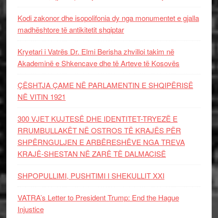
Kodi zakonor dhe isopolifonia dy nga monumentet e gjalla
madhështore të antikitetit shqiptar
Kryetari i Vatrës Dr. Elmi Berisha zhvilloi takim në
Akademinë e Shkencave dhe të Arteve të Kosovës
ÇËSHTJA ÇAME NË PARLAMENTIN E SHQIPËRISË
NË VITIN 1921
300 VJET KUJTESË DHE IDENTITET-TRYEZË E
RRUMBULLAKËT NË OSTROS TË KRAJËS PËR
SHPËRNGULJEN E ARBËRESHËVE NGA TREVA
KRAJË-SHESTAN NË ZARË TË DALMACISË
SHPOPULLIMI, PUSHTIMI I SHEKULLIT XXI
VATRA’s Letter to President Trump: End the Hague
Injustice