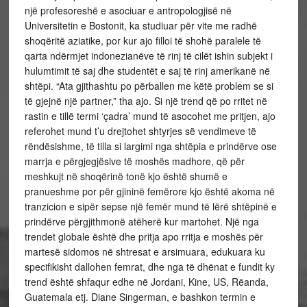
një profesoreshë e asociuar e antropologjisë në
Universitetin e Bostonit, ka studiuar për vite me radhë
shoqëritë aziatike, por kur ajo filloi të shohë paralele të
qarta ndërmjet indonezianëve të rinj të cilët ishin subjekt i
hulumtimit të saj dhe studentët e saj të rinj amerikanë në
shtëpi. “Ata gjithashtu po përballen me këtë problem se si
të gjejnë një partner,” tha ajo. Si një trend që po rritet në
rastin e tillë termi ‘çadra’ mund të asocohet me pritjen, ajo
referohet mund t’u drejtohet shtyrjes së vendimeve të
rëndësishme, të tilla si largimi nga shtëpia e prindërve ose
marrja e përgjegjësive të moshës madhore, që për
meshkujt në shoqërinë tonë kjo është shumë e
pranueshme por për gjininë femërore kjo është akoma në
tranzicion e sipër sepse një femër mund të lërë shtëpinë e
prindërve përgjithmonë atëherë kur martohet. Një nga
trendet globale është dhe pritja apo rritja e moshës për
martesë sidomos në shtresat e arsimuara, edukuara ku
specifikisht dallohen femrat, dhe nga të dhënat e fundit ky
trend është shfaqur edhe në Jordani, Kine, US, Rëanda,
Guatemala etj. Diane Singerman, e bashkon termin e