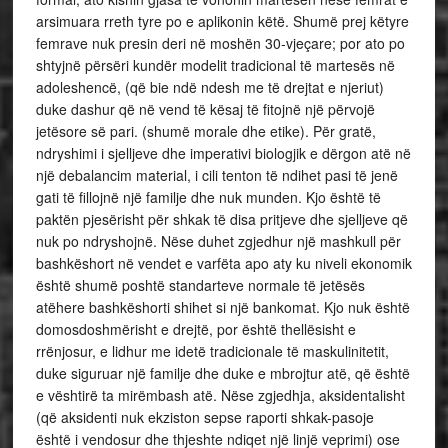
arsimuara rreth tyre po e aplikonin këtë. Shumë prej këtyre
femrave nuk presin deri në moshën 30-vjeçare; por ato po
shtyjnë përsëri kundër modelit tradicional të martesës në
adoleshencë, (që bie ndë ndesh me të drejtat e njeriut)
duke dashur që në vend të kësaj të fitojnë një përvojë
jetësore së pari. (shumë morale dhe etike). Për gratë,
ndryshimi i sjelljeve dhe imperativi biologjik e dërgon atë në
një debalancim material, i cili tenton të ndihet pasi të jenë
gati të fillojnë një familje dhe nuk munden. Kjo është të
paktën pjesërisht për shkak të disa pritjeve dhe sjelljeve që
nuk po ndryshojnë. Nëse duhet zgjedhur një mashkull për
bashkëshort në vendet e varfëta apo aty ku niveli ekonomik
është shumë poshtë standarteve normale të jetësës
atëhere bashkëshorti shihet si një bankomat. Kjo nuk është
domosdoshmërisht e drejtë, por është thellësisht e
rrënjosur, e lidhur me idetë tradicionale të maskulinitetit,
duke siguruar një familje dhe duke e mbrojtur atë, që është
e vështirë ta mirëmbash atë. Nëse zgjedhja, aksidentalisht
(që aksidenti nuk ekziston sepse raporti shkak-pasoje
është i vendosur dhe thjeshte ndiqet një linjë veprimi) ose