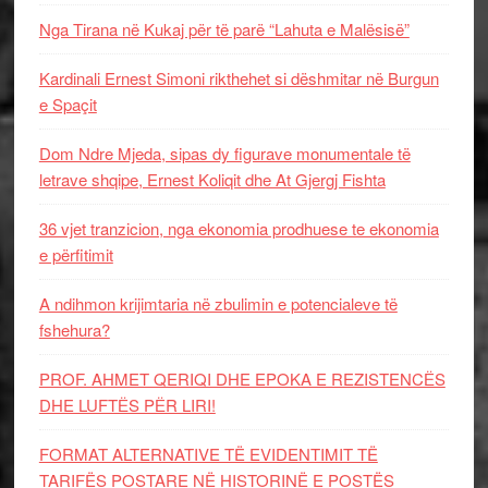
Nga Tirana në Kukaj për të parë “Lahuta e Malësisë”
Kardinali Ernest Simoni rikthehet si dëshmitar në Burgun
e Spaçit
Dom Ndre Mjeda, sipas dy figurave monumentale të
letrave shqipe, Ernest Koliqit dhe At Gjergj Fishta
36 vjet tranzicion, nga ekonomia prodhuese te ekonomia
e përfitimit
A ndihmon krijimtaria në zbulimin e potencialeve të
fshehura?
PROF. AHMET QERIQI DHE EPOKA E REZISTENCЁS
DHE LUFTЁS PЁR LIRI!
FORMAT ALTERNATIVE TË EVIDENTIMIT TË
TARIFËS POSTARE NË HISTORINË E POSTËS