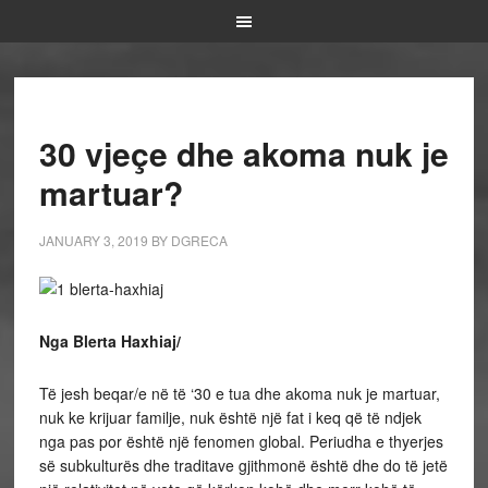
30 vjeçe dhe akoma nuk je
martuar?
JANUARY 3, 2019
BY
DGRECA
Nga Blerta Haxhiaj/
Të jesh beqar/e në të ‘30 e tua dhe akoma nuk je martuar,
nuk ke krijuar familje, nuk është një fat i keq që të ndjek
nga pas por është një fenomen global. Periudha e thyerjes
së subkulturës dhe traditave gjithmonë është dhe do të jetë