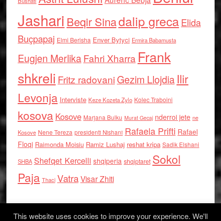
Bushati
Jashari
dalip greca
Beqir Sina
Elida
Buçpapaj
Enver Bytyci
Elmi Berisha
Ermira Babamusta
Frank
Eugjen Merlika
Fahri Xharra
shkreli
Ilir
Gezim Llojdia
Fritz radovani
Levonja
Interviste
Kolec Traboini
Keze Kozeta Zylo
kosova
Kosove
nderroi jete
Marjana Bulku
ne
Murat Gecaj
Rafaela Prifti
Rafael
Nene Tereza
Kosove
presidenti Nishani
Floqi
Raimonda Moisiu
Ramiz Lushaj
reshat kripa
Sadik Elshani
Sokol
Shefqet Kercelli
shqiperia
shqiptaret
SHBA
Paja
Vatra
Visar Zhiti
Thaci
This website uses cookies to improve your experience. We'll