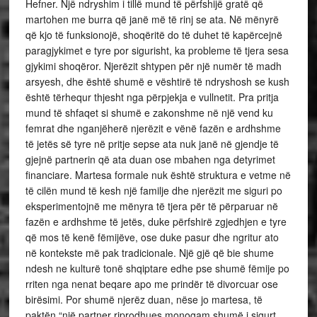
Hefner. Një ndryshim i tillë mund të përfshijë gratë që
martohen me burra që janë më të rinj se ata. Në mënyrë
që kjo të funksionojë, shoqëritë do të duhet të kapërcejnë
paragjykimet e tyre por sigurisht, ka probleme të tjera sesa
gjykimi shoqëror. Njerëzit shtypen për një numër të madh
arsyesh, dhe është shumë e vështirë të ndryshosh se kush
është tërhequr thjesht nga përpjekja e vullnetit. Pra pritja
mund të shfaqet si shumë e zakonshme në një vend ku
femrat dhe nganjëherë njerëzit e vënë fazën e ardhshme
të jetës së tyre në pritje sepse ata nuk janë në gjendje të
gjejnë partnerin që ata duan ose mbahen nga detyrimet
financiare. Martesa formale nuk është struktura e vetme në
të cilën mund të kesh një familje dhe njerëzit me siguri po
eksperimentojnë me mënyra të tjera për të përparuar në
fazën e ardhshme të jetës, duke përfshirë zgjedhjen e tyre
që mos të kenë fëmijëve, ose duke pasur dhe ngritur ato
në kontekste më pak tradicionale. Një gjë që bie shume
ndesh ne kulturë tonë shqiptare edhe pse shumë fëmije po
rriten nga nenat beqare apo me prindër të divorcuar ose
birësimi. Por shumë njerëz duan, nëse jo martesa, të
paktën “një partner riprodhues monogam shumë i sigurt