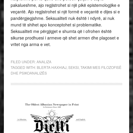
FILED UNDER:
ANALIZA
TAGGED WITH:
BLERTA HAXHIAJ
,
SEKSI
,
TAKIMI MES FILOZOFISË
DHE PSIKOANALIZËS