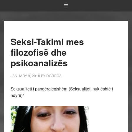
Seksi-Takimi mes
filozofisë dhe
psikoanalizës
JANUARY 9, 2018
BY
DGRECA
Seksualiteti i pandërgjegjshëm (Seksualiteti nuk është i
ndyrë)/