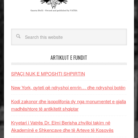
ARTIKUJT E FUNDIT
SPAÇI NUK E MPOSHTI SHPIRTIN
New York, qyteti që ndryshoi emrin… dhe ndryshoi botën
Kodi zakonor dhe isopolifonia dy nga monumentet e gjalla
madhështore të antikitetit shqiptar
Kryetari i Vatrës Dr. Elmi Berisha zhvilloi takim në
Akademinë e Shkencave dhe të Arteve të Kosovës