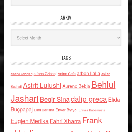
ARKIV
Arkiv
TAGS
arben llalla
alfons Grishaj
Anton Cefa
asllan
albano kolonjari
Behlul
Astrit Lulushi
Aurenc Bebja
Bushati
Jashari
dalip greca
Beqir Sina
Elida
Buçpapaj
Enver Bytyci
Elmi Berisha
Ermira Babamusta
Frank
Eugjen Merlika
Fahri Xharra