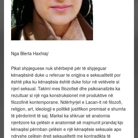
Nga Blerta Haxhiaj/
Pikat shpjeguese nuk shërbejnë për të shpjeguar kënaqësinë duke u referuar te origjina e seksualitetit por është pika ku kënaqësia është duke folur në vetëvete si njeri seksual. Takimi mes filozofisë dhe psikoanalizës ka rezultuar si një nga konstruksionet më produktive në filozofinë kontemporane. Ndërhyrjet e Lacan-it në filozofi, religjon, art, ideologji e politikë justifikon premisat e shumta të përdorimit të saj. Marksi ka shkruar së anatomia njerëzore ka çelësin e anatomisë së majmunit prandaj kjo kënaqësi përmban çelësin e një kënaqësie seksuale apo ndryshe çelësin drejt seksualitetit me kontradikta të shumta. Psikoanaliza ndër të tjera është një shpikje konceptuale e fuqishme si një rezonance kuptimplotë në filozofi. Ajo që mund të paraqitet si problematike është mospranimi apo heqja e kontradiktave që ato implikojnë dhe janë pjesë e tyre. Antagonizmi në vetëvete është ekspozuar ndaj dritës të specializuar në fusha e domene të ekspertizës mes psikoanalizës të njohur si praktikë terapeutike e cila tregohet nga Lacan-i si ekstravagance intelektuale dhe praktike. Ëndrrat, shakatë, forma e krijimet shpirtërore janë të gjitha manifestimet e subkoshiences. Lacan-i gjithashtu pëlqen të tregojë se si skandali më i madh i provokuar nga nocioni freudian i seksualitetit (lidhur me subkoshiencen) nuk ishte pluhuri i pretenduar, por fakti që “ishte aq intelektual” në këtë drejtim. Pra duke barazuar intelektualizmin dhe seksualitetin në një vijë të njëjtë. Nuk ka dyshim që Lacan-i: “Unë do të doja të them, për ata që janë duke më dëgjuar mua, se si ata mund të njohin psikoanalistët e këqij: me anë të fjalës ata përdorin për të zhvlerësuar të gjitha hulumtimet mbi teknikën dhe teorinë që nxit përvoja freudiane në përmasën e saj autentike. Kjo fjalë është ‘intelektualizem’…” Duke rizbuluar filozofinë e pastër dhe veçanërisht ontologjinë e angazhuar, ata që janë në prodhimin e ontologjive të reja, shihet pak interes në atë që duket më së miri si një teori rajonale që korrespondon me një praktikë të veçantë terapeutike. Seksi është zakonisht pyetje e lënë jashtë edhe në ndarjet më miqësore filozofike të Lacan-it dhe konceptet e tij. Ontologjia është diçka që Lacan-i e pa të lidhur me ligjërimin e zotit, duke luajtur në njëjësinë midis demiurgut dhe të qenurit. Reduktimi sistematik i nocionit të seksualitetit është vetë reduktimi i praktikave seksuale të ndryshme të konstituara si interkurs seksual dhe i rrethuar nga aludimi i detyrueshëm seksual, domethënë nga një oqean i gjerë i kuptimeve seksuale. Aktiviteti seksual i shfaqur ndaj Freud-it është i dyfishuar nga vetë impakti i saj dhe i vështirë ose ndryshe si hetim ontologjik. Shumë më shqetësues ishte teza gjithnjë problematike në lidhje me (ontologjikisht) pasigurinë e vetë seksualitetit. Alenka Zupančič referon përmes thirrjeve të epokës viktoriane se Seksi është i ndyrë, përgjigjja freudiane është së nuk është i ndyrë por është natyral dhe Alenka përgjigjet me një pyetje se çfarë është seksi? Lloji i interesit njerëzor filozofik i psikologjizuar është saktësisht ai zbulim i qëndrueshmërisë së seksit si faktor radikal i dis-orientimit. Ajo që Freud-i e quan seksuale nuk është ajo që na bën njeri në asnjë kuptimin e këtij termi, por është më tepër ajo që na bën subjekt, ose ndoshta më saktësisht, është njëlloj me lindjen e subjektit. Psikoanaliza saktësisht është pika ndoshta e habitshme që bën Frojdi që duket perspektive e terapeutike si e kundërt të cilën e kanë të përbashkët (ajo që pretendon se është përgjigjja seksuale çdo gjë, dhe ai që e largon seksin si të mbivlerësuar). Psikoanaliza e sheh pamundësinë e seksit të plotë në mungesë të të gjitha pengesave të jashtme, si një konstituese dhe pjesë përbërëse e seksualitetit, si e tillë subkoshiente. Në psikoanalizë (pothuajse) gjithçka ka kuptim seksual dhe që për ta kuptuar këtë është çelësi i shërimit psikologjik, thjeshtë duhet të mbahet mend se si Freud-i e konstituon teorinë e tij të seksit si konstitutivisht problematik. Ajo nuk është thjesht e zbuluar dhe deshifruar në kuptimi seksual “prapa” simptomave dhe formacioneve të ndryshme të pavetëdijes, përkundrazi, është e kundërta, ajo ndërtohet duke penguar “dështimin terapeutik” të zbulimit përfundimtar të kuptimit seksual. Hapësira për një hipotezë që kuptimi seksual aq bujarisht është i prodhuar nga pandërgjegjshmja ishte për të maskuar realitetin e një negativiteti themelor në punë, në seksualitet, për të nxjerrë efikasitetin e tij nga fakti se është vetë një mjet i kënaqësisë. Një nga detyrat kryesore të psikoanalizës është se duhet të çaktivizojë ngadalë por tërësisht rrugën e kësaj kënaqësie, për ta bërë atë të padobishme. Kjo është për të rivendosur seksin në dimensionin e saj të së vërtetës. Seksualiteti në thelb lidhet me domene të ndryshme të pjesshme me kënaqësinë e tyre, ajo nuk është e lindur, nuk është e bazuar në objekte dhe nuk është prokreative. Një pengesë e madhe e kësaj llogarie lineare e seksualitetit dhe zhvillimit të saj është se ajo lë tërësisht konceptin qendror të psikoanalizës, që është e pandërgjegjshmja. Përpjekja, mund të hyjë në këtë llogari vetëm si represioni i kryer seksual (përmbajtje ose aktivitet), jo si thelbësisht dhe konstitutivisht i lidhur me të. Ka diçka për seksualitetin që shfaqet vetëm si i shtypur, diçka që regjistrohet në realitet vetëm në forma e represionit (dhe jo si diçka që është e para dhe pastaj shtypet). Kjo diçka e bën seksualitetin “seksual” në kuptimin e fortë të fjalës. Kjo do të thotë se lidhja mes të pandërgjegjies dhe seksualitetit është se seksualiteti ka të bëjë me vetë qenien – e pavetëdijshme, në pasigurinë e saj ontologjike – na referon Alenka Z. Normativiteti kulturor (social, moral, fetar) e nxit të ashtuquajturën seksualitet natyror (marrëdhëniet heteroseksuale) dhe tenton të ndalojë ose të shtypë seksualitetin homogjen, e cila shihet si i çoroditur, asocial, që nuk i shërben qëllimit jashtë vetëvetes dhe rrjedhimisht mjetet e kontrollit i ikin individit dhe shoqërisë… Krishterimi zakonisht merret si shembull major që ndalon seksualitetin dhe promovon vetëm bashkimin riprodhues “i qëllimshëm”. (Lacan në pasazhin e mëposhtëm) ‘Krishti, edhe kur ringjallet nga të vdekurit, vlerësohet për trupin e tij dhe për të, trupi është mjeti me të cilin bashkimi në praninë e tij është inkorporimi. Ose, siç thotë Shën Agustini, seksualiteti nuk është mëkati origjinal (ky i fundit i referohet origjinës se paligjshmëria e çiftit kur merrnin fruta nga pema e dijes), por dënimi për ta dhe vend i përhershëm i tij. Pra, seksualiteti është mjaft problematik që të shihet si një dënim, një mallkim. Aspekti natyral i seksualitetit paraqitet në mënyrë dramatike por ka gabimet e saj sepse është i pasigurtë.’ Problemi nuk është thjesht se natyra është gjithmonë-tashmë kulturore, por më tepër se natyra mungon diçka në mënyrë që të jetë ajo që rritet nga vetëvetja dhe kultura nuk është diçka që e ndërmjetëson (me ndalimin e incestit kalojmë nga natyra në kulturë – Michel Foucault). Lidhja mes njohurisë dhe seksit nuk është e kufizuar në Bibel vetëm në skenën e mëkatit origjinal, por ka një insistim të mëtejshëm dhe të përsëritshëm. Idioma “njohuri në kuptimin biblik” që Bibla i referohet marrëdhënieve seksuale (si “njohja e tjetrit”) nuk është aspak e njëllojtë si eufemizmat e zakonshme për marrëdhëniet tjera si eufemizëm përshkrues. “Të njohësh tjetri në kuptimin biblik” është angazhimi në pikën ku Tjetrit i mungojnë njohuritë. Dhe nga perspektiva fetare, kjo mungesë te tjetri, shenja e munguar e marrëdhënies seksuale nuk është çështje e vogël. Pamja e trupave të zhveshur nuk është “e turpshme” për shkak të këtyre si të tillë, por për shkak të asaj që trupat e zhveshur nuk e përcjellin domethëniën e marrëdhënies seksuale. Normat (recetat normative të seksualitetit) shfaqen pikërisht në pikat e mungesës si përfaqësim. Normat mund të shihet si të marrë në vendin e imazhit që “nuk e ka parë kurrë” atë trup krejtësisht duke u mbështjellë rreth trupit të Tjetrit. Ky imazh është mbështetja fantazmagorike e normës. Është fantazi e mbështetur nga vendosja e normës dhe mbështetja e normës kthehet në fantazinë e marrëdhënies seksuale. Kur flasim për psikoanalizën dhe politikën sot janë dy qëndrime. E para është largimi i seksualitetit, mënjanimi i tij dhe ndjekja e koncepteve të tjera, të tilla si të ndaluara, kënaqësi e tepërt. Lacan-i hedh poshtë seksualitetin si diçka që ka vetëm një përkatësisë sekondare ose “rajonale” dhe leximi hedh poshtë politikën si diçka që është domosdoshmërisht patologjike. Koncepti Lacan-ian i seksit është ajo mënyrë në të cilën është duke punuar si një bllokim thelbësor i qenies, strukturimin e saj (si të qenurit). Çështja është se përtej të gjitha përmbajtjeve seksuale dhe praktikave seksuale nuk është një formë e pastër, por referohet në vend të mungesës së kësaj forme si ajo që kthen dhe përcakton hapësirën e seksit. Platoni shkoi aq larg sa të tregonte se edhe gjërat më të ulëtat, si balta dhe papastërtitë, kanë idetë e tyre përkatëse (esencat ideale), por çfarë lidhje me seksin? Përgjigja është negative sepse seksi do të vendoset “si më e ulët” në zinxhiri i qenies së baltës për ndonjë arsye tjetër. Alenka e vazhdon pasazhin me gjetjen e përgjigjes se seksi si një zgjidhje nuk duhet të merret si vetë-shpjeguese, si shpjegim për ndalimin “tradicional” kulturor të seksualitet, por tjetrër rrugë përreth. Kjo ndalesë duhet të shpjegohet me një ndërprerje ontologjike të përfshirë si seksuale në seksuale. Dikush mund të riafirmojë sloganin e mirënjohur “Seksualiteti është politikë” dhe i jep një kuptim të ri “Seksi është politik” në kuptimin që një politikë e vërtetë emancipuese që mund të mendohet vetëm në terrenin e një “ontologjie të çorieruar nga objektet”. Një ontologji që ndjek jo thjesht qenien e qenies, por realen që e përcjell dhe e informon. Megjithatë, “asgjëja” nuk është e natyrshme për të qenë dhe përbën çarjen e saj të pakalueshme, ajo regjistrohet si një pikë epistemologjike e veç