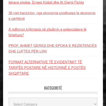
letrave shqipe, Ernest Koliqit dhe At Gjergj Fishta
36 vjet tranzicion, nga ekonomia prodhuese te ekonomia
e përfitimit
A ndihmon krijimtaria në zbulimin e potencialeve të
fshehura?
PROF. AHMET QERIQI DHE EPOKA E REZISTENCЁS
DHE LUFTЁS PЁR LIRI!
FORMAT ALTERNATIVE TË EVIDENTIMIT TË
TARIFËS POSTARE NË HISTORINË E POSTËS
SHQIPTARE
KATEGORITË
Kategoritë