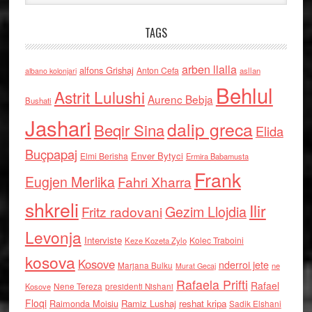
TAGS
arben llalla
alfons Grishaj
Anton Cefa
asllan
albano kolonjari
Behlul
Astrit Lulushi
Aurenc Bebja
Bushati
Jashari
dalip greca
Beqir Sina
Elida
Buçpapaj
Enver Bytyci
Elmi Berisha
Ermira Babamusta
Frank
Eugjen Merlika
Fahri Xharra
shkreli
Ilir
Gezim Llojdia
Fritz radovani
Levonja
Interviste
Kolec Traboini
Keze Kozeta Zylo
kosova
Kosove
nderroi jete
Marjana Bulku
ne
Murat Gecaj
Rafaela Prifti
Rafael
Nene Tereza
Kosove
presidenti Nishani
Floqi
Raimonda Moisiu
Ramiz Lushaj
reshat kripa
Sadik Elshani