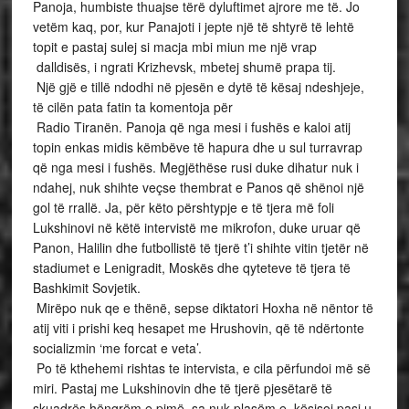
Panoja, humbiste thuajse tërë dyluftimet ajrore me të. Jo
vetëm kaq, por, kur Panajoti i jepte një të shtyrë të lehtë
topit e pastaj sulej si macja mbi miun me një vrap
dalldisës, i ngrati Krizhevsk, mbetej shumë prapa tij.
Një gjë e tillë ndodhi në pjesën e dytë të kësaj ndeshjeje,
të cilën pata fatin ta komentoja për
Radio Tiranën. Panoja që nga mesi i fushës e kaloi atij
topin enkas midis këmbëve të hapura dhe u sul turravrap
që nga mesi i fushës. Megjëthëse rusi duke dihatur nuk i
ndahej, nuk shihte veçse thembrat e Panos që shënoi një
gol të rrallë. Ja, për këto përshtypje e të tjera më foli
Lukshinovi në këtë intervistë me mikrofon, duke uruar që
Panon, Halilin dhe futbollistë të tjerë t’i shihte vitin tjetër në
stadiumet e Lenigradit, Moskës dhe qyteteve të tjera të
Bashkimit Sovjetik.
Mirëpo nuk qe e thënë, sepse diktatori Hoxha në nëntor të
atij viti i prishi keq hesapet me Hrushovin, që të ndërtonte
socializmin ‘me forcat e veta’.
Po të kthehemi rishtas te intervista, e cila përfundoi më së
miri. Pastaj me Lukshinovin dhe të tjerë pjesëtarë të
skuadrës hëngrëm e pimë, sa nuk plasëm e, kësisoj pasi u