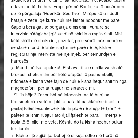
ndava me të, ia thera vrapit për në Radio, ku të nesërmen
do të përgatisja “Rubrikën Sportive”. Mirëpo këtu ndodhi
hataja e zezë, që kurrë nuk më kishte ndodhur më parë.
Sapo u bëra gati të përgatitja emisionin, vura re se
intervista s’dëgjohej gjëkundi në shiritin e regjistrimit. Mbi
këtë shirit një shoku im, gazetar, pa e vrarë fare mendjen
se çfarë mund të ishte ruajtur më parë në të, kishte
regjistuar një intervistë me një mjek, për sëmundjen e
harresës.
> Mend më iku tepeleku!. E shava dhe e mallkova shtatë
brezash shokun tim për këtë prapësi të pashembullt,
ndonëse e kisha vetë fajin që nuk e kisha hequr shiritin nga
magnetofoni, për ta ruajtur në sirtarët e mi.
Si t’ia bëja? Zakonisht në intervista me të huaj ne
transmetonim vetëm fjalët e para të bashkëbiseduesit, e
pastaj folësi lexonte përkthimin plotë në shqip të tyre.”Të
paktën të ishin ruajtur ato djall fjalësh të para, − merrja e
jepja tërë mllef me vete. Kështu do ta kisha hedhur bukur
fort lumin.
> Kishte një zgjidhje: Duhej të shkoja edhe një herë në