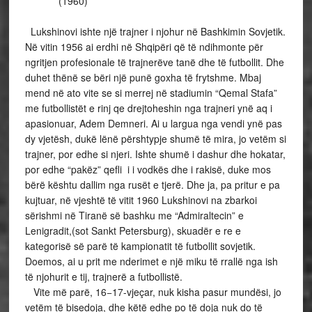
(1960)
Lukshinovi ishte një trajner i njohur në Bashkimin Sovjetik.
Në vitin 1956 ai erdhi në Shqipëri që të ndihmonte për
ngritjen profesionale të trajnerëve tanë dhe të futbollit. Dhe
duhet thënë se bëri një punë goxha të frytshme. Mbaj
mend në ato vite se si merrej në stadiumin “Qemal Stafa”
me futbollistët e rinj qe drejtoheshin nga trajneri ynë aq i
apasionuar, Adem Demneri. Ai u largua nga vendi ynë pas
dy vjetësh, dukë lënë përshtypje shumë të mira, jo vetëm si
trajner, por edhe si njeri. Ishte shumë i dashur dhe hokatar,
por edhe “pakëz” qefli i i vodkës dhe i rakisë, duke mos
bërë kështu dallim nga rusët e tjerë. Dhe ja, pa pritur e pa
kujtuar, në vjeshtë të vitit 1960 Lukshinovi na zbarkoi
sërishmi në Tiranë së bashku me “Admiraltecin” e
Lenigradit,(sot Sankt Petersburg), skuadër e re e
kategorisë së parë të kampionatit të futbollit sovjetik.
Doemos, ai u prit me nderimet e një miku të rrallë nga ish
të njohurit e tij, trajnerë a futbollistë.
Vite më parë, 16−17-vjeçar, nuk kisha pasur mundësi, jo
vetëm të bisedoja, dhe këtë edhe po të doja nuk do të