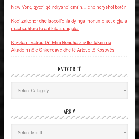
New York, qyteti që ndryshoi emrin… dhe ndryshoi botën
Kodi zakonor dhe isopolifonia dy nga monumentet e gjalla
madhështore të antikitetit shqiptar
Kryetari i Vatrës Dr. Elmi Berisha zhvilloi takim në
Akademinë e Shkencave dhe të Arteve të Kosovës
KATEGORITË
Kategoritë
ARKIV
Arkiv