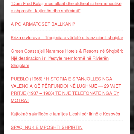
“Dom Fred Kalaj, mes altarit dhe atdheut si hermeneutikë
e shpresës, kujtesës dhe shërbimit”
A PO ARMATOSET BALLKANI?
Kriza e vlerave – Tragjedia e vërtetë e tranzicionit shqiptar
Green Coast sjell Nammos Hotels & Resorts në Shqipëri:
Një destinacion i ri lifestyle merr formë në Rivierën
Shqiptare
PUEBLO (1966) / HISTORIA E SPANJOLLES NGA
VALENCIA QË PËRFUNDOI NË LUSHNJE — 29 VJET
PRITJE (1937 – 1966) TË NJË TELEFONATE NGA DY
MOTRAT
Kujtojmë sakrificën e familjes Lleshi për lirinë e Kosovës
SPAÇI NUK E MPOSHTI SHPIRTIN