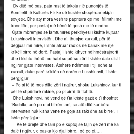
Dy ditë më pas, pata rast të takoja një punonjës të
Komitetit të Kulturës Fizike që kushte shoqëruar ekipin
sovjetik. Dhe aty mora vesh të papritura që më fillimthi më
tronditën, por pastaj më bënë të qesh me të madhe.
Gjatë mbrëmjes së lamtumirës përkthyesi i kishte kujtuar
Lukshinovit intervistën. Dhe ai, thuajse xurxull, për të
dëgjuar më mirë, i ishte afruar radios në banak me një
krikëll birre në dorë. Pastaj i ishte kthyer ndihmëstrajnerit
dhe i kishte thënë me habi se përse zëri i kishte dale disi i
ngjirur gjatë intervistës. Atëherë ndihmësi i tij, edhe ai
xurxull, duke parë krikllën në dorën e Lukshinovit, i ishte
përgjigjur:
− Po si të të mos dilte zëri i ngjirur, shoku Lukshinov, kur ti
për të shpërlarë rakinë, po pi birrë të ftohtë.
Dhe Lukshinovi, në vend që t’ia kriste gazit e t’i thoshte:
”Budalla, unë po e pi birrën tani, se atë ditë kur bëra
intervistën nuk kisha vënë në gojë as raki dhe as birrë”, i
ishte përgjigjur:
− Ke të drejtë dhe tani po e kuptoj se fajin që zëri më ka
dalë i ngjirur, e paska kjo djall birre.. që po pi…..