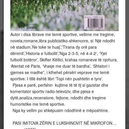
Autor i disa librave me temë sportive, vellime me tregime,
novela,romane,libra publicistiko-shkencore, si ‘Një ndodhi
në stadium,’Ne toke te huaj’,”Tirana dy orë para
dënimit’,’Historia e futbollit’,’Nga 2-3-5, në 4-4-2′, ‘Yjet
futbolit botëror’, Skifter Këllici, krahas romaneve të njohura,
‘Atentat në Paris, ‘Vrasje me duar të bardha’, ‘Shtatori i
gjemes se madhe”, i kthehet përsëri veprave me temë
sportive. I tillë është libri ‘Topi nën pushtetin e tyre’.
Pjesa e parë, perfshin kujtime të të tij si gazetar dhe
komentator sportiv radio-televiziv, dhe pjesa e
dytë,analiza,recensione, fejtone, ndodhi dhe tregime
humoristike me temë sportive.
Nga ky vellim po shkëpusim ndodhinë e mëposhtme.
PASI IMITOVA ZËRIN E LUKSHINOVIT NË MIKROFON…