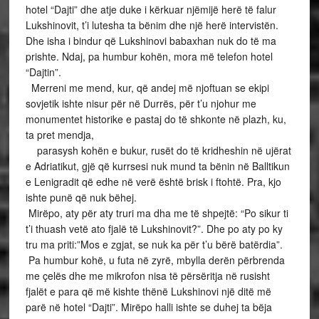
hotel “Dajti” dhe atje duke i kërkuar njëmijë herë të falur
Lukshinovit, t’i lutesha ta bënim dhe një herë intervistën.
Dhe isha i bindur që Lukshinovi babaxhan nuk do të ma
prishte. Ndaj, pa humbur kohën, mora më telefon hotel
“Dajtin”.
Merreni me mend, kur, që andej më njoftuan se ekipi
sovjetik ishte nisur për në Durrës, për t’u njohur me
monumentet historike e pastaj do të shkonte në plazh, ku,
ta pret mendja,
parasysh kohën e bukur, rusët do të kridheshin në ujërat
e Adriatikut, gjë që kurrsesi nuk mund ta bënin në Balltikun
e Lenigradit që edhe në verë është brisk i ftohtë. Pra, kjo
ishte punë që nuk bëhej.
Mirëpo, aty për aty truri ma dha me të shpejtë: “Po sikur ti
t’i thuash vetë ato fjalë të Lukshinovit?”. Dhe po aty po ky
tru ma priti:”Mos e zgjat, se nuk ka për t’u bërë batërdia”.
Pa humbur kohë, u futa në zyrë, mbylla derën përbrenda
me çelës dhe me mikrofon nisa të përsëritja në rusisht
fjalët e para që më kishte thënë Lukshinovi një ditë më
parë në hotel “Dajti”. Mirëpo halli ishte se duhej ta bëja