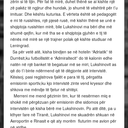
zërin si të tijin. Për fat të mirë, duhet thënë se ai kishte një
zë pakëz të ngjirur dhe hundak, jo shumë të vështirë për t’u
imituar. Dhe kështu kuturisa. E vërteta është së pedagogët
e mi të rusishtes, një pjesë rusë, më kishin thënë se unë e
shqiptoja rusishten mirë, bile Lukshinovi ma bëri dhe më
shumë qejfin, kur më tha se e shqiptoja gjuhën e tij të
nënës më mirë se një trajner polak që kishte studiuar në
Leningrad.
Sa për vetë atë, kisha bindjen se në hotelin “Adriatik” të
Durrësit,ku futbollistët e “Admiraltecit” do të kalonin edhe
natën në një banket të begatuar më se miri, Lukshinovit as
që do t’i binte ndërmend që të dëgjonte atë intervistë.
Kësisoj, pasi regjistrova fjalët e para të tij, përgatita
emisionin sportiv,ku kjo intervistë zinte vend kryesor dhe
shkova me mëndje të fjetur në shtëpi.
Merreni me mend gëzimin tim, kur të nesërmen miq e
shokë më përgëzuan për emisionin dhe sidomos për
intervistën që kisha bërë me Lukshinovin. Po atë ditë, pa u
kthyer fare në Tiranë, Lukshinovi me skuadrën shkuan në
Aeroportin e Rinasit e që aty morëm fluturim me avion për
në atdhe.