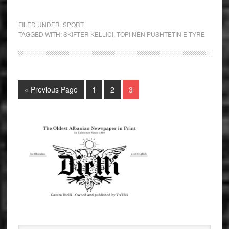
FILED UNDER:
SPORT
TAGGED WITH:
SKIFTER KELLICI
,
TOPI NEN PUSHTETIN E TYRE
« Previous Page
1
2
3