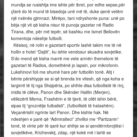
mundja se rusishtja ime ishte për ibret, por edhe sepse,për
çfarë do të mund të bisedoja unë më të, duke qenë vetëm
një nxënës gjimnazi. Mirëpo, tani ndryshonte puna: unë po
bëja një vit që kisha nisur të punoja gazetar në Radio
Tirana, dhe, për më tepër, së bashku me Ismet Bellovën
komentoja ndeshje futbolli.
Kësisoj, në rolin e gazetarit sportiv lashë takim me të në
hollin e hotel “Dajtit”, ku ishte vendosur skuadra sovjetike.
S’do mend që kisha marrë me vete armën themelore të
gazetari të Radios, domethënë jo lapsin, por mikrofonin.
Lukshinovi foli me shumë hare për futbollin tonë. Atij i
bënte përshtypje se si që brenda tre vitesh, që nga koha e
largimit të tij nga Shqipëria, po shihte disa futbollistë të rinj,
midis të cilëve, Panon dhe Skënder Halilin (Merjen),
vëllezërit Mema, Frashërin e të tjerë, të cilët ishin bërë,
sipas tij “groznëije futbalisti”, (futbollistë të hatashëm).
Veçanërisht ngrinte lart Panon. Dhe kishte hak. Në
ndeshjen e parë që “Admiralteci” zhvilloi me “Partizanin”
tonë, të vinte për të qarë kur shihje se si qendërmbrojtësi i
sovjetikëve, Krizhevskij, zdap, një kokë më i lartë se