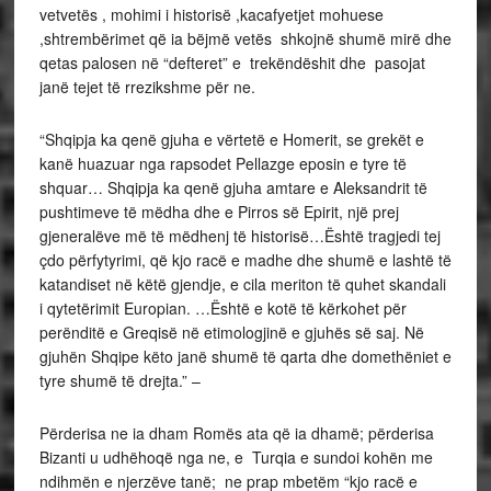
vetvetës , mohimi i historisë ,kacafyetjet mohuese
,shtrembërimet që ia bëjmë vetës shkojnë shumë mirë dhe
qetas palosen në “defteret” e trekëndëshit dhe pasojat
janë tejet të rrezikshme për ne.
“Shqipja ka qenë gjuha e vërtetë e Homerit, se grekët e
kanë huazuar nga rapsodet Pellazge eposin e tyre të
shquar… Shqipja ka qenë gjuha amtare e Aleksandrit të
pushtimeve të mëdha dhe e Pirros së Epirit, një prej
gjeneralëve më të mëdhenj të historisë…Është tragjedi tej
çdo përfytyrimi, që kjo racë e madhe dhe shumë e lashtë të
katandiset në këtë gjendje, e cila meriton të quhet skandali
i qytetërimit Europian. …Është e kotë të kërkohet për
perënditë e Greqisë në etimologjinë e gjuhës së saj. Në
gjuhën Shqipe këto janë shumë të qarta dhe domethëniet e
tyre shumë të drejta.” –
Përderisa ne ia dham Romës ata që ia dhamë; përderisa
Bizanti u udhëhoqë nga ne, e Turqia e sundoi kohën me
ndihmën e njerzëve tanë; ne prap mbetëm “kjo racë e