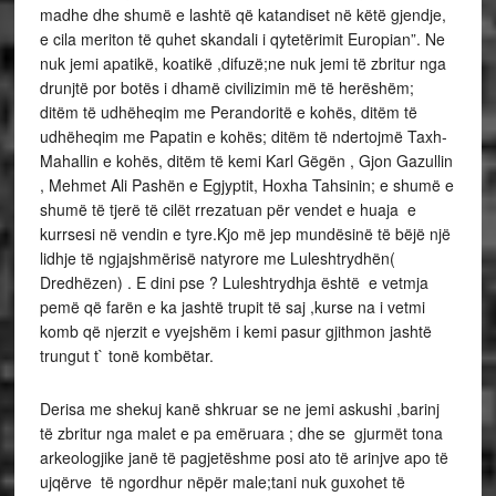
madhe dhe shumë e lashtë që katandiset në këtë gjendje,
e cila meriton të quhet skandali i qytetërimit Europian”. Ne
nuk jemi apatikë, koatikë ,difuzë;ne nuk jemi të zbritur nga
drunjtë por botës i dhamë civilizimin më të herëshëm;
ditëm të udhëheqim me Perandoritë e kohës, ditëm të
udhëheqim me Papatin e kohës; ditëm të ndertojmë Taxh-
Mahallin e kohës, ditëm të kemi Karl Gëgën , Gjon Gazullin
, Mehmet Ali Pashën e Egjyptit, Hoxha Tahsinin; e shumë e
shumë të tjerë të cilët rrezatuan për vendet e huaja e
kurrsesi në vendin e tyre.Kjo më jep mundësinë të bëjë një
lidhje të ngjajshmërisë natyrore me Luleshtrydhën(
Dredhëzen) . E dini pse ? Luleshtrydhja është e vetmja
pemë që farën e ka jashtë trupit të saj ,kurse na i vetmi
komb që njerzit e vyejshëm i kemi pasur gjithmon jashtë
trungut t` tonë kombëtar.
Derisa me shekuj kanë shkruar se ne jemi askushi ,barinj
të zbritur nga malet e pa emëruara ; dhe se gjurmët tona
arkeologjike janë të pagjetëshme posi ato të arinjve apo të
ujqërve të ngordhur nëpër male;tani nuk guxohet të