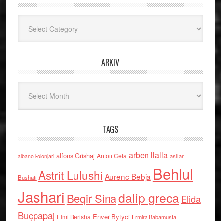
Kategoritë
ARKIV
Arkiv
TAGS
arben llalla
alfons Grishaj
Anton Cefa
asllan
albano kolonjari
Behlul
Astrit Lulushi
Aurenc Bebja
Bushati
Jashari
dalip greca
Beqir Sina
Elida
Buçpapaj
Enver Bytyci
Elmi Berisha
Ermira Babamusta