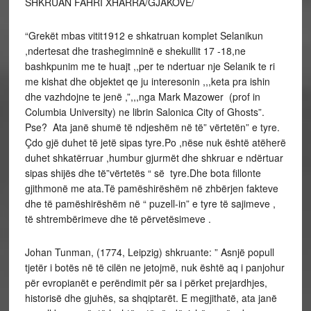
SHKRUAN FAHRI XHARRA/GJAKOVE/
“Grekët mbas vitit1912 e shkatruan komplet Selanikun
,ndertesat dhe trashegimninë e shekullit 17 -18,ne
bashkpunim me te huajt ,,per te ndertuar nje Selanik te ri
me kishat dhe objektet qe ju interesonin ,,,keta pra ishin
dhe vazhdojne te jenë ,”,,,nga Mark Mazower (prof in
Columbia University) ne librin Salonica City of Ghosts”.
Pse? Ata janë shumë të ndjeshëm në të” vërtetën” e tyre.
Çdo gjë duhet të jetë sipas tyre.Po ,nëse nuk është atëherë
duhet shkatërruar ,humbur gjurmët dhe shkruar e ndërtuar
sipas shijës dhe të”vërtetës “ së tyre.Dhe bota fillonte
gjithmonë me ata.Të pamëshirëshëm në zhbërjen fakteve
dhe të pamëshirëshëm në “ puzell-in” e tyre të sajimeve ,
të shtrembërimeve dhe të përvetësimeve .
Johan Tunman, (1774, Leipzig) shkruante: ” Asnjë popull
tjetër i botës në të cilën ne jetojmë, nuk është aq i panjohur
për evropianët e perëndimit për sa i përket prejardhjes,
historisë dhe gjuhës, sa shqiptarët. E megjithatë, ata janë