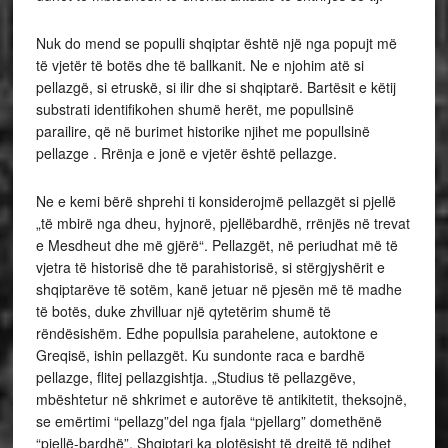
Nuk do mend se populli shqiptar është një nga popujt më
të vjetër të botës dhe të ballkanit. Ne e njohim atë si
pellazgë, si etruskë, si ilir dhe si shqiptarë. Bartësit e këtij
substrati identifikohen shumë herët, me popullsinë
parailire, që në burimet historike njihet me popullsinë
pellazge . Rrënja e jonë e vjetër është pellazge.
Ne e kemi bërë shprehi ti konsiderojmë pellazgët si pjellë
„të mbirë nga dheu, hyjnorë, pjellëbardhë, rrënjës në trevat
e Mesdheut dhe më gjërë“. Pellazgët, në periudhat më të
vjetra të historisë dhe të parahistorisë, si stërgjyshërit e
shqiptarëve të sotëm, kanë jetuar në pjesën më të madhe
të botës, duke zhvilluar një qytetërim shumë të
rëndësishëm. Edhe popullsia parahelene, autoktone e
Greqisë, ishin pellazgët. Ku sundonte raca e bardhë
pellazge, flitej pellazgishtja. „Studius të pellazgëve,
mbështetur në shkrimet e autorëve të antikitetit, theksojnë,
se emërtimi “pellazg”del nga fjala “pjellarg” domethënë
“pjellë-bardhë”. Shqiptari ka plotësisht të drejtë të ndihet