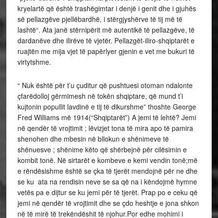
kryelartë që është trashëgimtar i denjë i genit dhe i gjuhës
së pellazgëve pjellëbardhë, i stërgjyshërve të tij më të
lashtë“. Ata janë stërnipërit më autentikë të pellazgëve, të
dardanëve dhe ilirëve të vjetër. Pellazgët-iliro-shqiptarët e
ruajtën me mija vjet të papërlyer gjenin e vet me bukuri të
virtytshme.
“ Nuk është për t’u çuditur që pushtuesi otoman ndalonte
çfarëdolloj gërmimesh në tokën shqiptare, që mund t’i
kujtonin popullit lavdinë e tij të dikurshme” thoshte George
Fred Williams më 1914(“Shqiptarët”) A jemi të lehtë? Jemi
në qendër të vrojtimit ; lëvizjet tona të mira apo të pamira
shenohen dhe mbesin në bllokun e shënimeve të
shënuesve ; shënime këto që shërbejnë për cilësimin e
kombit tonë. Në sirtarët e kombeve e kemi vendin tonë;më
e rëndësishme është se çka të tjerët mendojnë për ne dhe
se ku ata na rendisin neve se sa që na i këndojmë hymne
vetës pa e dijtur se ku jemi për të tjerët. Prap po e ceku që
jemi në qendër të vrojtimit dhe se çdo heshtje e jona shkon
në të mirë të trekëndëshit të njohur.Por edhe mohimi i