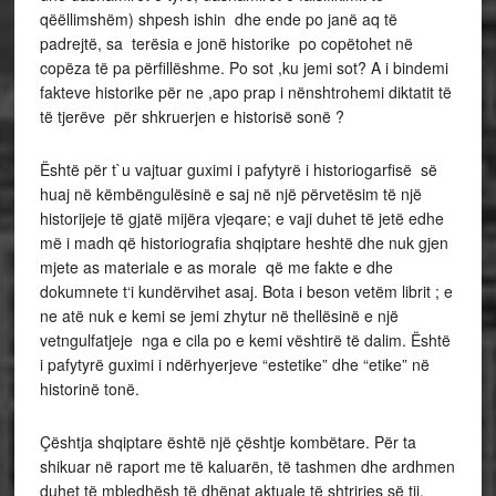
qëëllimshëm) shpesh ishin dhe ende po janë aq të
padrejtë, sa terësia e jonë historike po copëtohet në
copëza të pa përfillëshme. Po sot ,ku jemi sot? A i bindemi
fakteve historike për ne ,apo prap i nënshtrohemi diktatit të
të tjerëve për shkruerjen e historisë sonë ?
Është për t`u vajtuar guximi i pafytyrë i historiogarfisë së
huaj në këmbëngulësinë e saj në një përvetësim të një
historijeje të gjatë mijëra vjeqare; e vaji duhet të jetë edhe
më i madh që historiografia shqiptare heshtë dhe nuk gjen
mjete as materiale e as morale që me fakte e dhe
dokumnete t‘i kundërvihet asaj. Bota i beson vetëm librit ; e
ne atë nuk e kemi se jemi zhytur në thellësinë e një
vetngulfatjeje nga e cila po e kemi vështirë të dalim. Është
i pafytyrë guximi i ndërhyerjeve “estetike” dhe “etike” në
historinë tonë.
Çështja shqiptare është një çështje kombëtare. Për ta
shikuar në raport me të kaluarën, të tashmen dhe ardhmen
duhet të mbledhësh të dhënat aktuale të shtrirjes së tij.