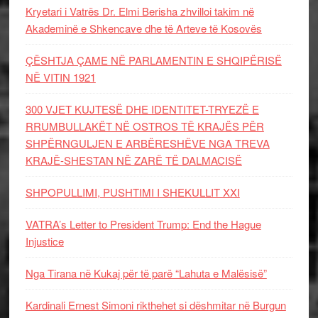
Kryetari i Vatrës Dr. Elmi Berisha zhvilloi takim në
Akademinë e Shkencave dhe të Arteve të Kosovës
ÇËSHTJA ÇAME NË PARLAMENTIN E SHQIPËRISË
NË VITIN 1921
300 VJET KUJTESË DHE IDENTITET-TRYEZË E
RRUMBULLAKËT NË OSTROS TË KRAJËS PËR
SHPËRNGULJEN E ARBËRESHËVE NGA TREVA
KRAJË-SHESTAN NË ZARË TË DALMACISË
SHPOPULLIMI, PUSHTIMI I SHEKULLIT XXI
VATRA’s Letter to President Trump: End the Hague
Injustice
Nga Tirana në Kukaj për të parë “Lahuta e Malësisë”
Kardinali Ernest Simoni rikthehet si dëshmitar në Burgun