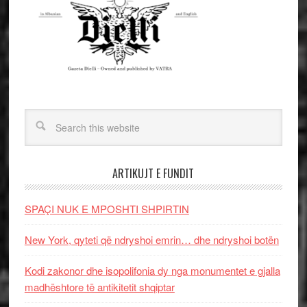
ARTIKUJT E FUNDIT
SPAÇI NUK E MPOSHTI SHPIRTIN
New York, qyteti që ndryshoi emrin… dhe ndryshoi botën
Kodi zakonor dhe isopolifonia dy nga monumentet e gjalla
madhështore të antikitetit shqiptar