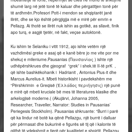
shumë larg në jetë tonë të kaluar dhe përgatitjen tonë për
të ardhmën.Profesori Pott-i mendon se shqiptarët janë
ilirët, dhe se kjo është përgjigjja më e mirë për emrin e
Pellazg. Ai thotë se ilirët nuk ishin as gotikë, as sllavë, finik
apo turq, e asgjë tjetër, në fakt, veçse autoktonë.
Ku ishim te Selaniku i vitit 1912, ajo ishte vetëm një
vazhdimësi greke e asaj që e kanë bëre jo me vite por me
shekuj e mileniume.Pausanias (Παυσανίας ) ishte një
udhëpërshkrues dhe gjeograf “grek” i shek.të II-të prK ,
që ishte bashkëkohanik i Hadrianit , Antonius Pius-it dhe
Marcus Aurelius-it. Mbeti historikisht i pavdekshëm me
“Përshkrimin e Greqisë (Ἑλλάδος περιήγησις) një punë
e mirë që mbeti kruciale bë mes të literatures klasike dhe
arkelogjisë moderne.( (Akujärvi, Johanna 2005,
Researcher, Traveller, Narrator: Studies in Pausanias’
Periegesis Stockholm). Pausanias shkruante: “Burri i parë
që ka lindur në botë ka qënë Pellazgu, një burrë i dalluar
për përmasat dhe bukurinë e figurës së tij që i kalonte të
gjithë të vdekshmit e tjerë për kualitetet e shpirtit. Pellazgu