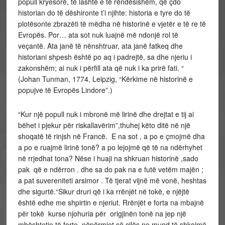
popull kryesorë, të lashtë e të rëndësishëm, që çdo
historian do të dëshironte t’i njihte: historia e tyre do të
plotësonte zbrazëti të mëdha në historinë e vjetër e të re të
Evropës. Por… ata sot nuk luajnë më ndonjë rol të
veçantë. Ata janë të nënshtruar, ata janë fatkeq dhe
historiani shpesh është po aq i padrejtë, sa dhe njeriu i
zakonshëm; ai nuk i përfill ata që nuk i ka prirë fati. “
(Johan Tunman, 1774, Leipzig, “Kërkime në historinë e
popujve të Evropës Lindore”.)
“Kur një popull nuk i mbronë më lirinë dhe drejtat e tij ai
bëhet i pjekur për riskallavërim”,thuhej këto ditë në një
shoqatë të rinjsh në Francë. E na sot , a po e çmojmë dha
a po e ruajmë lirinë tonë? a po lejojmë që të na ndërhyhet
në rrjedhat tona? Nëse i huaji na shkruan historinë ,sado
pak që e ndërron . dhe sa do pak na e futë vetëm majën ;
a pat suvereniteti arsimor . Të tjerat vijnë më vonë, heshtas
dhe sigurtë.“Sikur druri që i ka rrënjët në tokë, e njëjtë
është edhe me shpirtin e njeriut. Rrënjët e forta na mbajnë
për tokë kurse njohuria për origjinën tonë na jep një
mbështetje të forte, nëpërmjet së cilës ne mund të shkojmë