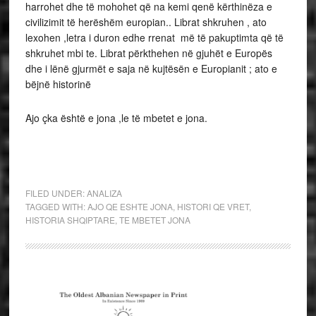
harrohet dhe të mohohet që na kemi qenë kërthinëza e
civilizimit të herëshëm europian.. Librat shkruhen , ato
lexohen ,letra i duron edhe rrenat më të pakuptimta që të
shkruhet mbi te. Librat përkthehen në gjuhët e Europës
dhe i lënë gjurmët e saja në kujtësën e Europianit ; ato e
bëjnë historinë
Ajo çka është e jona ,le të mbetet e jona.
FILED UNDER:
ANALIZA
TAGGED WITH:
AJO QE ESHTE JONA
,
HISTORI QE VRET
,
HISTORIA SHQIPTARE
,
TE MBETET JONA