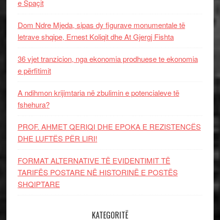
e Spaçit
Dom Ndre Mjeda, sipas dy figurave monumentale të
letrave shqipe, Ernest Koliqit dhe At Gjergj Fishta
36 vjet tranzicion, nga ekonomia prodhuese te ekonomia
e përfitimit
A ndihmon krijimtaria në zbulimin e potencialeve të
fshehura?
PROF. AHMET QERIQI DHE EPOKA E REZISTENCЁS
DHE LUFTЁS PЁR LIRI!
FORMAT ALTERNATIVE TË EVIDENTIMIT TË
TARIFËS POSTARE NË HISTORINË E POSTËS
SHQIPTARE
KATEGORITË