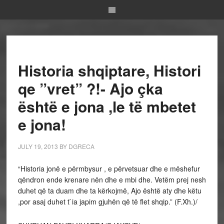
Historia shqiptare, Histori
qe ”vret” ?!- Ajo çka
është e jona ,le të mbetet
e jona!
JULY 19, 2013
BY
DGRECA
“Historia jonë e përmbysur , e përvetsuar dhe e mëshefur
qëndron ende krenare nën dhe e mbi dhe. Vetëm prej nesh
duhet që ta duam dhe ta kërkojmë, Ajo është aty dhe këtu
,por asaj duhet t`ia japim gjuhën që të flet shqip.” (F.Xh.)/