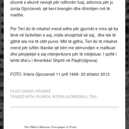
shumë s ekurrë nevojë për ndihmën tuaj, sidomos për ju
zonja Gjonzeneli, që keni brengën dhe dhimbjen më të
madhe.
Por Teri do të mbahet mend edhe për gjurmët e mira që ka
lënë në farëefisin e saj, midis shoqërisë së saj, dhe tek të
gjithë ata me të cilët punoi. Mbi të gjitha, Teri do të mbahet
mend për luftën titanike që bëri me sëmundjen e mallkuar
dhe përpjekjet e saj mbinjerëzore për të mbijetuar. I qoftë i
lehtë dhe’u i Amerikës! Shpirti në Paqë!(dgreca)
FOTO :Intera Gjonzeneli 11 prill 1968- 20 shtator 2012
FILED UNDER:
KRONIKE
TAGGED WITH:
FILANDA
,
INTERA GJONZENELI
,
TEKI