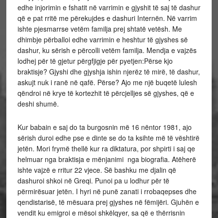
edhe injorimin e fshatit në varrimin e gjyshit të saj të dashur
që e pat rritë me përekujdes e dashuri Internën. Në varrim
ishte pjesmarrse vetëm familja prej shtatë vetësh. Me
dhimbje përballoi edhe varrimin e heshtur të gjyshes së
dashur, ku sërish e përcolli vetëm familja. Mendja e vajzës
lodhej për të gjetur përgfjigje për pyetjen:Përse kjo
braktisje? Gjyshi dhe gjyshja ishin njerëz të mirë, të dashur,
askujt nuk i ranë në qafë. Përse? Ajo me një buqetë lulesh
qëndroi në krye të kortezhit të përcjelljes së gjyshes, që e
deshi shumë.
Kur babain e saj do ta burgosnin më 16 nëntor 1981, ajo
sërish duroi edhe pse e dinte se do ta ksihte më të vështirë
jetën. Mori frymë thellë kur ra diktatura, por shpirti i saj qe
helmuar nga braktisja e mënjanimi nga biografia. Atëherë
ishte vajzë e rritur 22 vjece. Së bashku me djalin që
dashuroi shkoi në Greqi. Punoi pa u lodhur për të
përmirësuar jetën. I hyri në punë zanati i rrobaqepses dhe
qendistarisë, të mësuara prej gjyshes në fëmijëri. Gjuhën e
vendit ku emigroi e mësoi shkëlqyer, sa që e thërrisnin