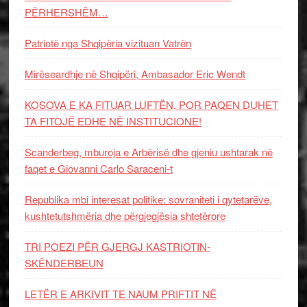
PËRHERSHËM…
Patriotë nga Shqipëria vizituan Vatrën
Mirëseardhje në Shqipëri, Ambasador Eric Wendt
KOSOVA E KA FITUAR LUFTËN, POR PAQEN DUHET
TA FITOJË EDHE NË INSTITUCIONE!
Scanderbeg, mburoja e Arbërisë dhe gjeniu ushtarak në
faqet e Giovanni Carlo Saraceni-t
Republika mbi interesat politike: sovraniteti i qytetarëve,
kushtetutshmëria dhe përgjegjësia shtetërore
TRI POEZI PËR GJERGJ KASTRIOTIN-
SKËNDERBEUN
LETËR E ARKIVIT TE NAUM PRIFTIT NË