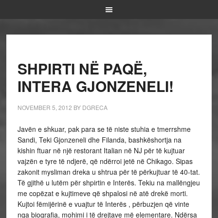
SHPIRTI NË PAQË,
INTERA GJONZENELI!
NOVEMBER 5, 2012
BY
DGRECA
Javën e shkuar, pak para se të niste stuhia e tmerrshme
Sandi, Teki Gjonzeneli dhe Filanda, bashkëshortja na
kishin ftuar në një restorant Italian në NJ për të kujtuar
vajzën e tyre të ndjerë, që ndërroi jetë në Chikago. Sipas
zakonit mysliman dreka u shtrua për të përkujtuar të 40-tat.
Të gjithë u lutëm për shpirtin e Interës. Tekiu na mallëngjeu
me copëzat e kujtimeve që shpalosi në atë drekë morti.
Kujtoi fëmijërinë e vuajtur të Interës , përbuzjen që vinte
nga biografia, mohimi i të drejtave më elementare. Ndërsa