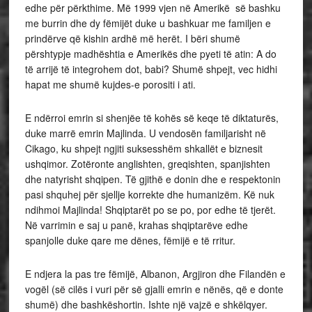
edhe për përkthime. Më 1999 vjen në Amerikë së bashku
me burrin dhe dy fëmijët duke u bashkuar me familjen e
prindërve që kishin ardhë më herët. I bëri shumë
përshtypje madhështia e Amerikës dhe pyeti të atin: A do
të arrijë të integrohem dot, babi? Shumë shpejt, vec hidhi
hapat me shumë kujdes-e porositi i ati.
E ndërroi emrin si shenjëe të kohës së keqe të diktaturës,
duke marrë emrin Majlinda. U vendosën familjarisht në
Cikago, ku shpejt ngjiti suksesshëm shkallët e biznesit
ushqimor. Zotëronte anglishten, greqishten, spanjishten
dhe natyrisht shqipen. Të gjithë e donin dhe e respektonin
pasi shquhej për sjellje korrekte dhe humanizëm. Kë nuk
ndihmoi Majlinda! Shqiptarët po se po, por edhe të tjerët.
Në varrimin e saj u panë, krahas shqiptarëve edhe
spanjolle duke qare me dënes, fëmijë e të rritur.
E ndjera la pas tre fëmijë, Albanon, Argjiron dhe Filandën e
vogël (së cilës i vuri për së gjalli emrin e nënës, që e donte
shumë) dhe bashkëshortin. Ishte një vajzë e shkëlqyer.