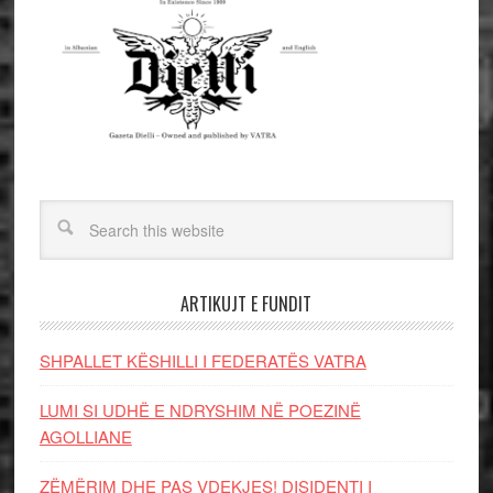
ARTIKUJT E FUNDIT
SHPALLET KËSHILLI I FEDERATËS VATRA
LUMI SI UDHË E NDRYSHIM NË POEZINË
AGOLLIANE
ZËMËRIM DHE PAS VDEKJES! DISIDENTI I