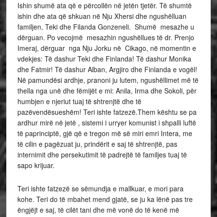
Ishin shumë ata që e përcollën në jetën tjetër. Të shumtë
ishin dhe ata që shkuan në Nju Xhersi dhe ngushëlluan
familjen, Teki dhe Filanda Gonzeneli. Shumë mesazhe u
dërguan. Po vecojmë mesazhin ngushëllues të dr. Prenjo
Imeraj, dërguar nga Nju Jorku në Cikago, në momentin e
vdekjes: Të dashur Teki dhe Finlanda! Të dashur Monika
dhe Fatmir! Të dashur Alban, Argjiro dhe Finlanda e vogël!
Në pamundësi ardhje, pranoni ju lutem, ngushëllimet më të
thella nga unë dhe fëmijët e mi: Anila, Irma dhe Sokoli, për
humbjen e njeriut tuaj të shtrenjtë dhe të
pazëvendësueshëm! Teri ishte fatzezë.Them kështu se pa
ardhur mirë në jetë , sistemi i urryer komunist i shpalli luftë
të paprinciptë, gjë që e tregon më së miri emri Intera, me
të cilin e pagëzuat ju, prindërit e saj të shtrenjtë, pas
internimit dhe persekutimit të padrejtë të familjes tuaj të
sapo krijuar.
Teri ishte fatzezë se sëmundja e mallkuar, e mori para
kohe. Teri do të mbahet mend gjatë, se ju ka lënë pas tre
ëngjëjt e saj, të cilët tani dhe më vonë do të kenë më