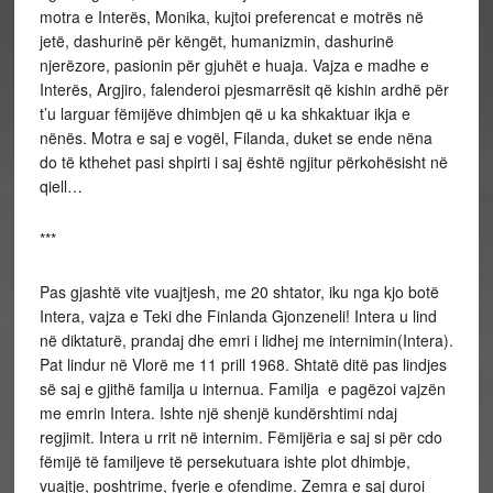
motra e Interës, Monika, kujtoi preferencat e motrës në
jetë, dashurinë për këngët, humanizmin, dashurinë
njerëzore, pasionin për gjuhët e huaja. Vajza e madhe e
Interës, Argjiro, falenderoi pjesmarrësit që kishin ardhë për
t’u larguar fëmijëve dhimbjen që u ka shkaktuar ikja e
nënës. Motra e saj e vogël, Filanda, duket se ende nëna
do të kthehet pasi shpirti i saj është ngjitur përkohësisht në
qiell…
***
Pas gjashtë vite vuajtjesh, me 20 shtator, iku nga kjo botë
Intera, vajza e Teki dhe Finlanda Gjonzeneli! Intera u lind
në diktaturë, prandaj dhe emri i lidhej me internimin(Intera).
Pat lindur në Vlorë me 11 prill 1968. Shtatë ditë pas lindjes
së saj e gjithë familja u internua. Familja e pagëzoi vajzën
me emrin Intera. Ishte një shenjë kundërshtimi ndaj
regjimit. Intera u rrit në internim. Fëmijëria e saj si për cdo
fëmijë të familjeve të persekutuara ishte plot dhimbje,
vuajtje, poshtrime, fyerje e ofendime. Zemra e saj duroi