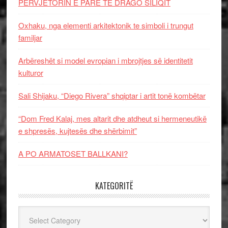
PERVJETORIN E PARE TE DRAGO SILIQIT
Oxhaku, nga elementi arkitektonik te simboli i trungut
familjar
Arbëreshët si model evropian i mbrojtjes së identitetit
kulturor
Sali Shijaku, “Diego Rivera” shqiptar i artit tonë kombëtar
“Dom Fred Kalaj, mes altarit dhe atdheut si hermeneutikë
e shpresës, kujtesës dhe shërbimit”
A PO ARMATOSET BALLKANI?
KATEGORITË
Kategoritë