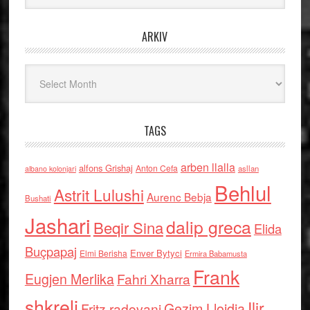
ARKIV
Arkiv
TAGS
arben llalla
alfons Grishaj
Anton Cefa
asllan
albano kolonjari
Behlul
Astrit Lulushi
Aurenc Bebja
Bushati
Jashari
dalip greca
Beqir Sina
Elida
Buçpapaj
Enver Bytyci
Elmi Berisha
Ermira Babamusta
Frank
Eugjen Merlika
Fahri Xharra
shkreli
Ilir
Gezim Llojdia
Fritz radovani