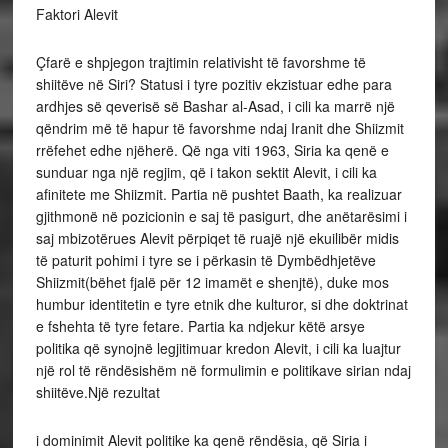
Faktori Alevit
Çfarë e shpjegon trajtimin relativisht të favorshme të
shiitëve në Siri? Statusi i tyre pozitiv ekzistuar edhe para
ardhjes së qeverisë së Bashar al-Asad, i cili ka marrë një
qëndrim më të hapur të favorshme ndaj Iranit dhe Shiizmit
rrëfehet edhe njëherë. Që nga viti 1963, Siria ka qenë e
sunduar nga një regjim, që i takon sektit Alevit, i cili ka
afinitete me Shiizmit. Partia në pushtet Baath, ka realizuar
gjithmonë në pozicionin e saj të pasigurt, dhe anëtarësimi i
saj mbizotërues Alevit përpiqet të ruajë një ekuilibër midis
të paturit pohimi i tyre se i përkasin të Dymbëdhjetëve
Shiizmit(bëhet fjalë për 12 imamët e shenjtë), duke mos
humbur identitetin e tyre etnik dhe kulturor, si dhe doktrinat
e fshehta të tyre fetare. Partia ka ndjekur këtë arsye
politika që synojnë legjitimuar kredon Alevit, i cili ka luajtur
një rol të rëndësishëm në formulimin e politikave sirian ndaj
shiitëve.Një rezultat
i dominimit Alevit politike ka qenë rëndësia, që Siria i