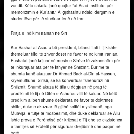
vendit. Këto shkolla janë quajtur “al-Asad Institutet për
memorizimin e Kur’anit.” Ai gjithashtu ndaloi dërgimin e
studentëve për të studiuar fenë në Iran.
Rritja e ndikimi iranian në Siri
Kur Bashar al-Asad u bë president, bilanci i ati i tij kishte
themeluar filloi të zhvendoset në favor të ndikimit iranian.
Fushatat janë krijuar në mesin e Sirëve të zakonshëm për
të inkurajuar ata për të kthyer në Shiizmit. Burime të
shumta kanë akuzuar Dr Ahmad Badr al-Din al-Hassun,
kryemuftiune Sirisë, se ka konvertuar fshehurazi në
Shiizmit. Shumë akuza të tilla u dëgjuan në prag të
predikimit të tij në Ditën e Ashures vitit të kaluar. Në këtë
predikim ai bëri shumë deklarata në favor të doktrinës
shiite, duke e akuzuar të gjithë kalifët myslimanë, nga
Muavija, e tutje të mosbesimit, dhe duke deklaruar se Aliu
ishte prova e Perëndisë për krijesat e Tij dhe se ekzistenca
e familjes së Profetit për siguruar drejtësinë dhe paqen në
botë .