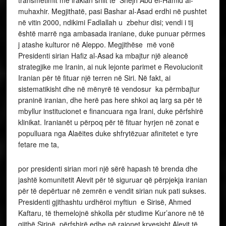
transmetimit me irakian shiit të Shejh Abd el-Hamid al-
muhaxhir. Megjithatë, pasi Bashar al-Asad erdhi në pushtet
në vitin 2000, ndikimi Fadlallah u zbehur disi; vendi i tij
është marrë nga ambasada iraniane, duke punuar përmes
j atashe kulturor në Aleppo. Megjithëse më vonë
Presidenti sirian Hafiz al-Asad ka mbajtur një aleancë
strategjike me Iranin, ai nuk lejonte parimet e Revolucionit
Iranian për të fituar një terren në Siri. Në fakt, ai
sistematikisht dhe në mënyrë të vendosur ka përmbajtur
praninë iranian, dhe herë pas here shkoi aq larg sa për të
mbyllur institucionet e financuara nga Irani, duke përfshirë
klinikat. Iranianët u përpoq për të fituar hyrjen në zonat e
populluara nga Alaëites duke shfrytëzuar afinitetet e tyre
fetare me ta,
por presidenti sirian mori një sërë hapash të brenda dhe
jashtë komunitetit Alevit për të siguruar që përpjekja iranian
për të depërtuar në zemrën e vendit sirian nuk pati sukses.
Presidenti gjithashtu urdhëroi myftiun e Sirisë, Ahmed
Kaftaru, të themelojnë shkolla për studime Kur’anore në të
gjithë Sirinë, përfshirë edhe në rajonet kryesisht Alevit të