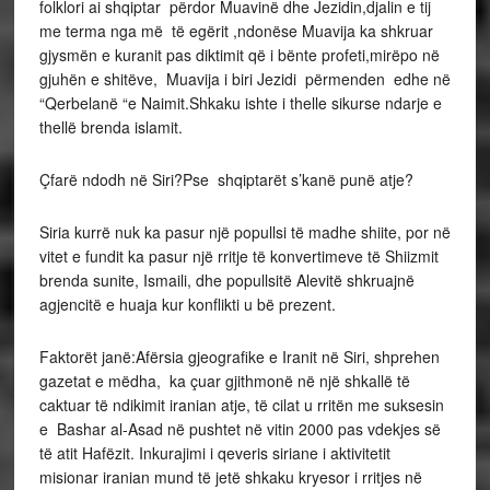
folklori ai shqiptar përdor Muavinë dhe Jezidin,djalin e tij
me terma nga më të egërit ,ndonëse Muavija ka shkruar
gjysmën e kuranit pas diktimit që i bënte profeti,mirëpo në
gjuhën e shitëve, Muavija i biri Jezidi përmenden edhe në
“Qerbelanë “e Naimit.Shkaku ishte i thelle sikurse ndarje e
thellë brenda islamit.
Çfarë ndodh në Siri?Pse shqiptarët s’kanë punë atje?
Siria kurrë nuk ka pasur një popullsi të madhe shiite, por në
vitet e fundit ka pasur një rritje të konvertimeve të Shiizmit
brenda sunite, Ismaili, dhe popullsitë Alevitë shkruajnë
agjencitë e huaja kur konflikti u bë prezent.
Faktorët janë:Afërsia gjeografike e Iranit në Siri, shprehen
gazetat e mëdha, ka çuar gjithmonë në një shkallë të
caktuar të ndikimit iranian atje, të cilat u rritën me suksesin
e Bashar al-Asad në pushtet në vitin 2000 pas vdekjes së
të atit Hafëzit. Inkurajimi i qeveris siriane i aktivitetit
misionar iranian mund të jetë shkaku kryesor i rritjes në