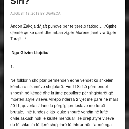
Siri?
AUGUST 18, 2013
BY
DGRECA
Andon Zakoja :Mjaft punove për te tjerë,o fatkeq…../Gjithë
djemtë qe ke qarë dhe mban zi,për Morene janë vrarë,për
Turqi!…/
Nga Gëzim Llojdia/
1.
Në folklorin shqiptar përmenden edhe vendet ku shkelën
këmba e nizamëve shqiptarë. Emri i Sirisë përmendet
shpesh në këngë dhe krijime popullore për shqiptarët që
mbetën atyre viseve.Mirëpo ndërsa 2 vjet më parë në mars
2011, qeveria siriane iu përgjigj protestave me forcë
brutale, një fundosje kjo duke shpurë vendin në luftë
civile,askush nuk e kishte menduar se drejt atyre viseve
do të shkonin të tjerë shqiptarë të thirrur nën “armë nga