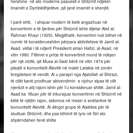
hershme në ato moderne pasuesit e Shiizmit ndjekin
imamët e Dymbëdhjetëve ,që janë imamët e shenjtë.
I parë shiit, i shquar modern të ketë angazhuar në
konvertimin e të tjerëve për Shiizmit ishte dijetar Abd al-
Rahman Khayr (1925). Megjithatë, konvertimi nuk bëhet në
numër të konsiderueshëm përpara aktiviteteve të Jamil al-
Asad, vëllai i të ndjerit Presidenti sirian Hafizi, al-Asad, në
vitin 1980. Fillimet e prirje të konvertimit mund të ndiqen
për një vizitë, që Musa al-Sadr bërë në vitin 1974 për
pleqtë e komunitetit Alevitë në malet Latakia në zonën
bregdetare të vendit. Ai u parapri nga Ajatollah al-Shirazi,
të cilët kanë prodhuar aktvendimin e njohur sipas të cilit
njerëzit e atij rajoni ishin për t’u konsideruar shiitë. Jamil al-
Asad ka filluan për të inkurajuar konvertimin në Shiizmit në
këtë të njëjtin rajon, sidomos në mesin e anëtarëve të
komunitetit Alevitë. Ai dërgoi grupe të Alaëites për të
studiuar Shiizmit, dhe pas kthimit të tyre në Siri ato
shpërndahen fenë shiite