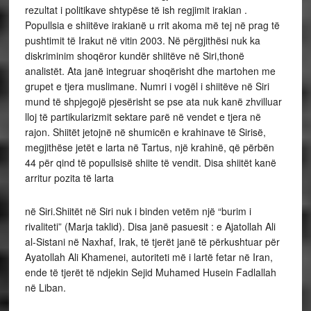
rezultat i politikave shtypëse të ish regjimit irakian .
Popullsia e shiitëve irakianë u rrit akoma më tej në prag të
pushtimit të Irakut në vitin 2003. Në përgjithësi nuk ka
diskriminim shoqëror kundër shiitëve në Siri,thonë
analistët. Ata janë integruar shoqërisht dhe martohen me
grupet e tjera muslimane. Numri i vogël i shiitëve në Siri
mund të shpjegojë pjesërisht se pse ata nuk kanë zhvilluar
lloj të partikularizmit sektare parë në vendet e tjera në
rajon. Shiitët jetojnë në shumicën e krahinave të Sirisë,
megjithëse jetët e larta në Tartus, një krahinë, që përbën
44 për qind të popullsisë shiite të vendit. Disa shiitët kanë
arritur pozita të larta
në Siri.Shiitët në Siri nuk i binden vetëm një “burim i
rivaliteti” (Marja taklid). Disa janë pasuesit : e Ajatollah Ali
al-Sistani në Naxhaf, Irak, të tjerët janë të përkushtuar për
Ayatollah Ali Khamenei, autoriteti më i lartë fetar në Iran,
ende të tjerët të ndjekin Sejid Muhamed Husein Fadlallah
në Liban.