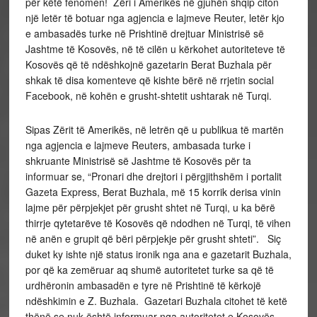
për këtë fenomen! Zëri i Amerikës në gjuhën shqip citon
një letër të botuar nga agjencia e lajmeve Reuter, letër kjo
e ambasadës turke në Prishtinë drejtuar Ministrisë së
Jashtme të Kosovës, në të cilën u kërkohet autoriteteve të
Kosovës që të ndëshkojnë gazetarin Berat Buzhala për
shkak të disa komenteve që kishte bërë në rrjetin social
Facebook, në kohën e grusht-shtetit ushtarak në Turqi.
Sipas Zërit të Amerikës, në letrën që u publikua të martën
nga agjencia e lajmeve Reuters, ambasada turke i
shkruante Ministrisë së Jashtme të Kosovës për ta
informuar se, “Pronari dhe drejtori i përgjithshëm i portalit
Gazeta Express, Berat Buzhala, më 15 korrik derisa vinin
lajme për përpjekjet për grusht shtet në Turqi, u ka bërë
thirrje qytetarëve të Kosovës që ndodhen në Turqi, të vihen
në anën e grupit që bëri përpjekje për grusht shteti”. Siç
duket ky ishte një status ironik nga ana e gazetarit Buzhala,
por që ka zemëruar aq shumë autoritetet turke sa që të
urdhëronin ambasadën e tyre në Prishtinë të kërkojë
ndëshkimin e Z. Buzhala. Gazetari Buzhala citohet të ketë
thënë se nuk është informuar nga autoritetet e Kosovës