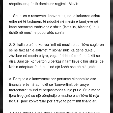
shqetësues për të dominuar regjimin Alevit:
1. Shumica e rastevetë konvertimit, në të kaluarën ashtu
edhe në të tashmen, të ndodhë në mesin e familjeve që
kanë orientime tradicionale shiite (Ismailis, Alaëites), nuk
është në mesin e popullatës sunite.
2. Shkalla e ulët e konvertimit në mesin e sunitëve sugjeron
se në fakt asnjë aktivitet misionar nuk ka qenë duke u
zhvilluar në mesin e tyre, veçanërisht në dritën e faktit se
disa Suni që konverton u përkasin familjeve dikur shiite, që
kishin adoptuar fenë suni në një kohë ose në një tjetër.
3. Përqindja e konvertimit për përfitime ekonomike ose
financiare është aq i ulët se “konvertimit për arsye
mercenare” mund të përjashtohet si një prirje. Studime të
tjera tregojnë se një përqindje e madhe e shiitëve të reja
në Siri janë konvertuar për arsye të përfitimit financiar.)