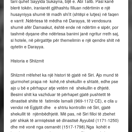
tani quhet Sayyida Sukayna, bijë e. Abi Talib. Pasi kanë
blerë tokën, iranianët gjithashtu filluan ndërtimin e një
husayniyya shumë të madh shi’it (shtëpi e lutjes) në faqen
e varrit .Ndërtesa të mëdha në Darayya, të vendosura
shumë afër Damaskut, është ende në ndërtim e sipër, por
tashmë dyqane dhe ndërtesa banimi janë ngritur rreth saj,
si hotele, në përgatitje për themelimin e një qendre shiit në
qytetin e Darayya.
Historia e Shiizmit
Shiizmit rrëfehet ka një histori të gjatë në Siri. Ajo mund të
gjurmohet prapa në kohë,në shekullin e shtatë, edhe pse
ajo u bë e përhapur atje vetëm në shekullin e dhjetë.
Besimi shiit ka vazhduar të përhapet gjatë pushtetit të
dinastisë shiite të fatimide Ismaili (969-1172 CE), e cila u
vendoi në Egjiptit dhe e shtriu kontrollin në Siri, gjatë
shekullit të njëmbëdhjetë. Më pas, në Siri filloi të zbehet
për shkak të armiqësisë së dinastisë Ayyubid (1171-1250)
dhe më vonë nga osmanët (1517-1798).Nga kohët e