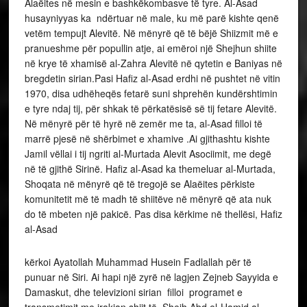
Alaëites në mesin e bashkëkombasve të tyre. Al-Asad
husayniyyas ka ndërtuar në male, ku më parë kishte qenë
vetëm tempujt Alevitë. Në mënyrë që të bëjë Shiizmit më e
pranueshme për popullin atje, ai emëroi një Shejhun shiite
në krye të xhamisë al-Zahra Alevitë në qytetin e Baniyas në
bregdetin sirian.Pasi Hafiz al-Asad erdhi në pushtet në vitin
1970, disa udhëheqës fetarë suni shprehën kundërshtimin
e tyre ndaj tij, për shkak të përkatësisë së tij fetare Alevitë.
Në mënyrë për të hyrë në zemër me ta, al-Asad filloi të
marrë pjesë në shërbimet e xhamive .Ai gjithashtu kishte
Jamil vëllai i tij ngriti al-Murtada Alevit Asociimit, me degë
në të gjithë Sirinë. Hafiz al-Asad ka themeluar al-Murtada,
Shoqata në mënyrë që të tregojë se Alaëites përkiste
komunitetit më të madh të shiitëve në mënyrë që ata nuk
do të mbeten një pakicë. Pas disa kërkime në thellësi, Hafiz
al-Asad
kërkoi Ayatollah Muhammad Husein Fadlallah për të
punuar në Siri. Ai hapi një zyrë në lagjen Zejneb Sayyida e
Damaskut, dhe televizioni sirian filloi programet e