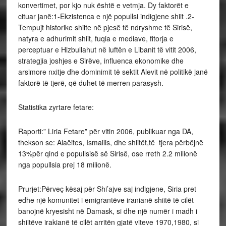
konvertimet, por kjo nuk është e vetmja. Dy faktorët e
cituar janë:1-Ekzistenca e një popullsi indigjene shiit .2-
Tempujt historike shiite në pjesë të ndryshme të Sirisë,
natyra e adhurimit shiit, fuqia e mediave, fitorja e
perceptuar e Hizbullahut në luftën e Libanit të vitit 2006,
strategjia joshjes e Sirëve, influenca ekonomike dhe
arsimore nxitje dhe dominimit të sektit Alevit në politikë janë
faktorë të tjerë, që duhet të merren parasysh.
Statistika zyrtare fetare:
Raporti:” Liria Fetare” për vitin 2006, publikuar nga DA,
thekson se: Alaëites, Ismailis, dhe shiitët,të tjera përbëjnë
13%për qind e popullsisë së Sirisë, ose rreth 2.2 milionë
nga popullsia prej 18 milionë.
Prurjet:Përveç kësaj për Shi’ajve saj indigjene, Siria pret
edhe një komunitet i emigrantëve iranianë shiitë të cilët
banojnë kryesisht në Damask, si dhe një numër i madh i
shiitëve irakianë të cilët arritën gjatë viteve 1970,1980, si