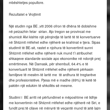
mbështetjes popullore.
Rezultatet e Vrojtimit
Një studim nga BE ,viti 2006 ofron të dhëna të dobishme
në peizazhin fetar sirian. Ajo tregon se provincat me
shumicë Alvi kishte një përqindje të lartë të të konvertuarve
në Shiizmit rrëfehet edhe njëherë se krahinat e tjera. Sipas
studimit të BE-së, rastet e njohura të konvertimit sunni
Shiizmit rrëfehet edhe njëherë nuk mund t’i atribuohet
shkaqeve standarde sociale apo ekonomike në ndonjë prej
emërtimeve. Në Damask, për shembull, 64.4% e të
konvertuarit të Shiizmit rrëfehet edhe njëherë përkasin
familjeve të mesëm-të lartë me të ardhura të tregtarëve
dhe profesionistëve. Pjesa më e madhe (69%) të ketë të
paktën një edukim të shkollës së mesme.
Studimi i BE arriti në përfundimet e mëposhtme në lidhje
me konvertimin në Shiizmit rrëfehet edhe njëherë në Siri, e
fundit prej të cilave në mënyrë të veçantë mund të jetë lajm