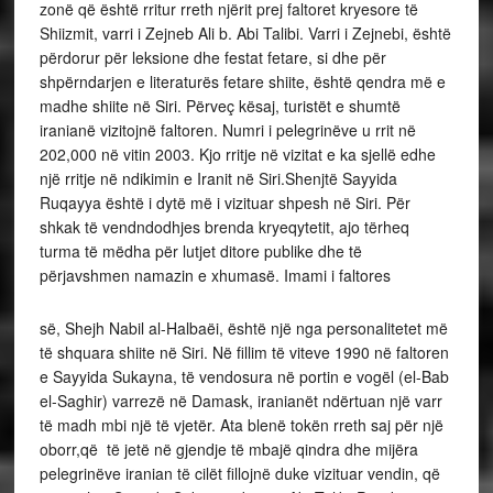
zonë që është rritur rreth njërit prej faltoret kryesore të
Shiizmit, varri i Zejneb Ali b. Abi Talibi. Varri i Zejnebi, është
përdorur për leksione dhe festat fetare, si dhe për
shpërndarjen e literaturës fetare shiite, është qendra më e
madhe shiite në Siri. Përveç kësaj, turistët e shumtë
iranianë vizitojnë faltoren. Numri i pelegrinëve u rrit në
202,000 në vitin 2003. Kjo rritje në vizitat e ka sjellë edhe
një rritje në ndikimin e Iranit në Siri.Shenjtë Sayyida
Ruqayya është i dytë më i vizituar shpesh në Siri. Për
shkak të vendndodhjes brenda kryeqytetit, ajo tërheq
turma të mëdha për lutjet ditore publike dhe të
përjavshmen namazin e xhumasë. Imami i faltores
së, Shejh Nabil al-Halbaëi, është një nga personalitetet më
të shquara shiite në Siri. Në fillim të viteve 1990 në faltoren
e Sayyida Sukayna, të vendosura në portin e vogël (el-Bab
el-Saghir) varrezë në Damask, iranianët ndërtuan një varr
të madh mbi një të vjetër. Ata blenë tokën rreth saj për një
oborr,që të jetë në gjendje të mbajë qindra dhe mijëra
pelegrinëve iranian të cilët fillojnë duke vizituar vendin, që