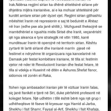
Irak.Ndërsa regjimi sirian ka dhënë shtetësinë siriane për
dhjetëra mijëra iranianëve, ai e ka mohuar shtetësinë për
kurdët amtare sirian për dyzet vjet. Regjimi sirian gjithashtu
mbështet Iranin në represionin e saj të beduinët e Ahëaz
në Iran (edhe pse ata janë shiitë,). Vëzhguesit theksojnë se
marrëdhëniet e ngushta midis Sirisë dhe Iranit, veçanërisht
që nga aleanca e tyre strategjik në vitin 1980, kanë
mundësuar Iranin të operojnë në territorin sirian. Kështu
zyrtarë të lartë sirianë dhe iranianë marrin pjesë në
festimet e ndryshme të organizuara nga kancelarinë në
Damask për festat kombëtare iraniane, të tilla si: festimin
vjetor në nder të Revolucionit Iranian dhe festat fetare, të
tilla si vdekja e Huseinit në ditën e Ashures.Shefat fisnor,
sidomos në zonën el-Raka,
ftohen nga ambasadori iranian për të vizituar Iranin falas,
siç janë fisnikët e tjerë në Siri, duke përfshirë profesorë në
kolegjet fetare. Një udhëtim i tillë është bërë nga një grup i
udhëheqësve të fiseve të kryesuar nga Hamid al-Jarba,
Sheikhu i fisit Shamr, Faysal al-Arif, Sheikhu i fisit Khafaja,