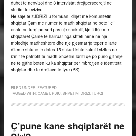
duhet te nenvizoj dhe 3 intervistat drejtpersedrejti ne
studiot televizive.
Ne saje te z.IDRIZI u formuan lidhjet me komunitetin
shqiptar Çam me numer te madh shqiptar ne bote i cili
eshte ne turqi perseri pas nje shekulli, kjo lidhje me
shqiptaret Çame te harruar nga shteti nene ne nje
mbledhje madheshtore dhe nje pjesmarrje teper e larte
diten e shtune te dates 15 shkurt ishte kulmi i vizites ne
izmir te patriotit te madh Shpëtim Idrizi qe po puno gjithnje
ne te gjithe boten ku ka shqiptar per mbrojtjen e identitetit
shqiptar dhe te drejtave te tyre.(BS)
FILED UNDER:
FEATURED
TAGGED WITH:
CAMET
,
PDIU
,
SHPETIM IDRIZI
,
TURQI
Ç’pune kane shqiptarët ne