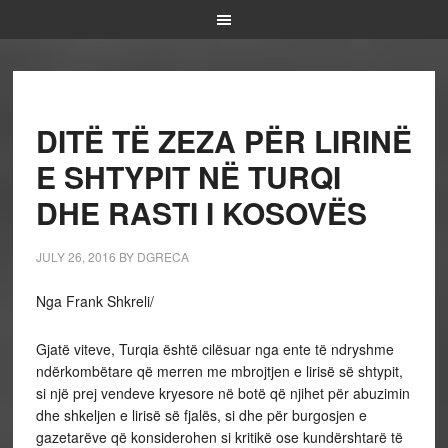
DITË TË ZEZA PËR LIRINË
E SHTYPIT NË TURQI
DHE RASTI I KOSOVËS
JULY 26, 2016
BY
DGRECA
Nga Frank Shkreli/
Gjatë viteve, Turqia është cilësuar nga ente të ndryshme
ndërkombëtare që merren me mbrojtjen e lirisë së shtypit,
si një prej vendeve kryesore në botë që njihet për abuzimin
dhe shkeljen e lirisë së fjalës, si dhe për burgosjen e
gazetarëve që konsiderohen si kritikë ose kundërshtarë të