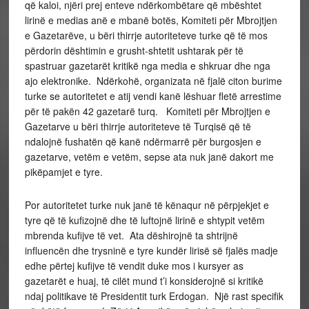
që kaloi, njëri prej enteve ndërkombëtare që mbështet
lirinë e medias anë e mbanë botës, Komiteti për Mbrojtjen
e Gazetarëve, u bëri thirrje autoriteteve turke që të mos
përdorin dështimin e grusht-shtetit ushtarak për të
spastruar gazetarët kritikë nga media e shkruar dhe nga
ajo elektronike. Ndërkohë, organizata në fjalë citon burime
turke se autoritetet e atij vendi kanë lëshuar fletë arrestime
për të pakën 42 gazetarë turq. Komiteti për Mbrojtjen e
Gazetarve u bëri thirrje autoriteteve të Turqisë që të
ndalojnë fushatën që kanë ndërmarrë për burgosjen e
gazetarve, vetëm e vetëm, sepse ata nuk janë dakort me
pikëpamjet e tyre.
Por autoritetet turke nuk janë të kënaqur në përpjekjet e
tyre që të kufizojnë dhe të luftojnë lirinë e shtypit vetëm
mbrenda kufijve të vet. Ata dëshirojnë ta shtrijnë
influencën dhe trysninë e tyre kundër lirisë së fjalës madje
edhe përtej kufijve të vendit duke mos i kursyer as
gazetarët e huaj, të cilët mund t’i konsiderojnë si kritikë
ndaj politikave të Presidentit turk Erdogan. Një rast specifik