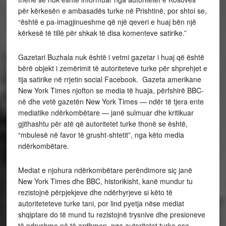
për kërkesën e ambasadës turke në Prishtinë, por shtoi se,
“është e pa-imagjinueshme që një qeveri e huaj bën një
kërkesë të tillë për shkak të disa komenteve satirike.”
Gazetari Buzhala nuk është i vetmi gazetar i huaj që është
bërë objekt i zemërimit të autoriteteve turke për shprehjet e
tija satirike në rrjetin social Facebook. Gazeta amerikane
New York Times njofton se media të huaja, përfshirë BBC-
në dhe vetë gazetën New York Times — ndër të tjera ente
mediatike ndërkombëtare — janë sulmuar dhe kritikuar
gjithashtu për atë që autoritetet turke thonë se është,
“mbulesë në favor të grusht-shtetit”, nga këto media
ndërkombëtare.
Mediat e njohura ndërkombëtare perëndimore siç janë
New York Times dhe BBC, historikisht, kanë mundur tu
rezistojnë përpjekjeve dhe ndërhyrjeve si këto të
autoriteteteve turke tani, por lind pyetja nëse mediat
shqiptare do të mund tu rezistojnë trysnive dhe presioneve
të ndryshme në të ardhmen, nga autoritetet turke ose