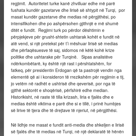
regjimit. Autoritetet turke kanë zhvilluar edhe më parë
fushata kundër gazetarve dhe lirisë së shtypit në Turqi, por
masat kundër gazetarve dhe medias në përgjithësi, po
intensifikohen dhe po ashpërsohen gjithnjë e më shumë
ditët e fundit. Regjimi turk po përdor dështimin e
përpjekjeve për grusht-shtetin ushtarak kohët e fundit në
atë vend, si një pretekst për t’i mëshuar lirisë së medias
dhe përfaqësuesve të saj, sidomos në këtë kohë krize
politike dhe ushtarake për Turqinë. Sipas analistëve
ndërkombëtarë, ky është një rast i përshtatshëm, for
fatkeq, për presidentin Erdogan që ta pastrojë vendin nga
elementë që ai i konsideron të rrezikshëm për regjimin e tij,
jo vetëm në radhët e ushtrisë dhe qeverisë, por nga të
gjithë sektorët e shoqërisë, përfshirë edhe median.
Historikisht, në raste të tilla krizash, liria e fjalës dhe e
medias është viktima e parë dhe si e tillë, i prinë humbjes
së lirive të tjera dhe të drejtave të njeriut, në përgjithësi.
Në lidhje me masat e fundit anti-media dhe shkeljen e lirisë
së fjalës dhe të medias në Turqi, në një deklaratë të hënën