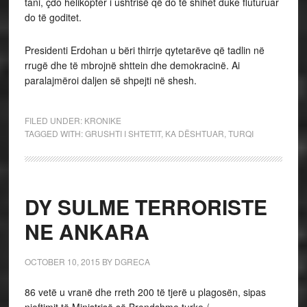
tani, çdo helikopter i ushtrisë që do të shihet duke fluturuar
do të goditet.
Presidenti Erdohan u bëri thirrje qytetarëve që tadlin në
rrugë dhe të mbrojnë shttein dhe demokracinë. Ai
paralajmëroi daljen së shpejti në shesh.
FILED UNDER:
KRONIKE
TAGGED WITH:
GRUSHTI I SHTETIT
,
KA DËSHTUAR
,
TURQI
DY SULME TERRORISTE
NE ANKARA
OCTOBER 10, 2015
BY
DGRECA
86 vetë u vranë dhe rreth 200 të tjerë u plagosën, sipas