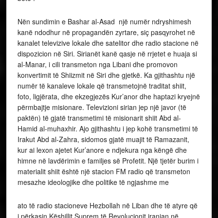
Nën sundimin e Bashar al-Asad një numër ndryshimesh
kanë ndodhur në propagandën zyrtare, siç pasqyrohet në
kanalet televizive lokale dhe satelitor dhe radio stacione në
dispozicion në Siri. Sirianët kanë qasje në rrjetet e huaja si
al-Manar, i cili transmeton nga Libani dhe promovon
konvertimit të Shiizmit në Siri dhe gjetkë. Ka gjithashtu një
numër të kanaleve lokale që transmetojnë traditat shiit,
foto, ligjërata, dhe ekzegjezës Kur’anor dhe haptazi kryejnë
përmbajtje misionare. Televizioni sirian jep një javor (të
paktën) të gjatë transmetimi të misionarit shiit Abd al-
Hamid al-muhaxhir. Ajo gjithashtu i jep kohë transmetimi të
Irakut Abd al-Zahra, sidomos gjatë muajit të Ramazanit,
kur ai lexon ajetet Kur’anore e ndjekura nga këngë dhe
himne në lavdërimin e familjes së Profetit. Një tjetër burim i
materialit shiit është një stacion FM radio që transmeton
mesazhe ideologjike dhe politike të ngjashme me
ato të radio stacioneve Hezbollah në Liban dhe të atyre që
i përkasin Këshillit Suprem të Revolucionit iranian në