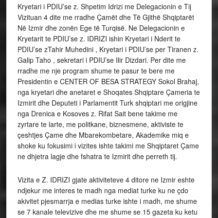
Kryetari i PDIU’se z. Shpetim Idrizi me Delegacionin e Tij
Vizituan 4 dite me rradhe Çamët dhe Të Gjithë Shqiptarët
Në Izmir dhe zonën Ege të Turqisë. Ne Delegacionin e
Kryetarit te PDIU’se z. IDRIZI ishin Kryetari i Nderit te
PDIU’se zTahir Muhedini , Kryetari i PDIU’se per Tiranen z.
Galip Taho , sekretari i PDIU’se Ilir Dizdari. Per dite me
rradhe me nje program shume te pasur te bere me
Presidentin e CENTER OF BESA STRATEGY Sokol Brahaj,
nga kryetari dhe anetaret e Shoqates Shqiptare Çameria te
Izmirit dhe Deputeti i Parlamentit Turk shqiptari me origjine
nga Drenica e Kosoves z. Rifat Sait bene takime me
zyrtare te larte, me politkane, biznesmene, aktiviste te
çeshtjes Çame dhe Mbarekombetare, Akademike miq e
shoke ku fokusimi i vizites ishte takimi me Shqiptaret Çame
ne dhjetra lagje dhe fshatra te Izmirit dhe perreth tij.
Vizita e Z. IDRIZI gjate aktiviteteve 4 ditore ne Izmir eshte
ndjekur me interes te madh nga mediat turke ku ne çdo
akivitet pjesmarrja e medias turke ishte i madh, me shume
se 7 kanale televizive dhe me shume se 15 gazeta ku ketu