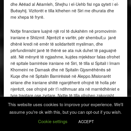
dhe Aëëad al Aëamleh, Shejhu i el-Uehb fisi nga qyteti i el-
Buëayhij. Vizitorët e tilla kthehen në Siri me dhurata dhe
me xhepa të fryrë.
Nxitje financiare luajnë një rol të dukshëm në promovimin
iraniane e Shiizmit .Njerëzit e varfër, për shembull,u janë
dhënë kredi në emër të solidaritetit mysliman, dhe
përfundimisht janë të thënë se ata nuk duhet të paguajnë
atë. Në mënyrë të ngjashme, kujdes mjekësor falas ofrohet
në spitale bamirësie iraniane në Siri, të tilla si Spitali i Imam
Khomeini ne Damask dhe në Spitalin Gjysmëhënës së
Kuqe dhe në Spitalin Bamirësisë në Aleppo.Misionarët
siriane dhe iraniane shiitë nganjëherë ofrojnë të holla për
njerëzit, ose ofrojnë për t’i ndihmuar ata në marrëdhëniet e
tyre tregtare ose zyrtare. Nxitje të tilla ofrohen zakonisht
për fisnikëri dhe shefave të klaneve, sidomos në zonën
This website uses cookies to improve your experience. We'll
midis lumenjve Tigër dhe Eufrat, ku kjo metodë është
assume you're ok with this, but you can opt-out if you wish.
thjesht një vazhdim i sistemit të Irakut për kontrollimin e
njerëzve nëpërmjet kryetarëve të fiseve dhe klaneve. Një
Cookie settings
ACCEPT
tjetër mënyrë për të