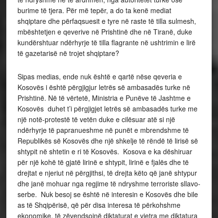
burime të tjera. Për më tepër, a do ta kenë mediat
shqiptare dhe përfaqsuesit e tyre në raste të tilla sulmesh,
mbështetjen e qeverive në Prishtinë dhe në Tiranë, duke
kundërshtuar ndërhyrje të tilla flagrante në ushtrimin e lirë
të gazetarisë në trojet shqiptare?
Sipas medias, ende nuk është e qartë nëse qeveria e
Kosovës i është përgjigjur letrës së ambasadës turke në
Prishtinë. Në të vërtetë, Ministria e Punëve të Jashtme e
Kosovës duhet t’i përgjigjet letrës së ambasadës turke me
një notë-protestë të vetën duke e cilësuar atë si një
ndërhyrje të papranueshme në punët e mbrendshme të
Republikës së Kosovës dhe një shkelje të rëndë të lirisë së
shtypit në shtetin e ri të Kosovës. Kosova e ka dëshiruar
për një kohë të gjatë lirinë e shtypit, lirinë e fjalës dhe të
drejtat e njeriut në përgjithsi, të drejta këto që janë shtypur
dhe janë mohuar nga regjime të ndryshme terroriste sllavo-
serbe. Nuk besoj se është në interesin e Kosovës dhe bile
as të Shqipërisë, që për disa interesa të përkohshme
ekonomike, të zëvendsojnë diktaturat e vjetra me diktatura