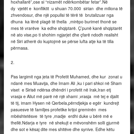
hoxhallarë”,ose si “nizamët ndërkombëtar fetar”.Në
dy vjetët e konfliktit u shuan 70.000 sirian dhe miliona të
zhvendosur, dhe një popullsi të tërë të brutalizuar nga
dhuna ka lënë plagë të thella ,mirëpo burimet thonë se
mes të vrarëve ka edhe shqiptarë. Ç’punë kanë shqiptarët
në ato vise,po ti shohim ngjarjet dhe çfarë ndodh realisht
në Siri atherë do kuptojmë se përse lufta atje ka të tilla
përmasa.
2.
Pas largimit nga jeta të Profetit Muhamed, dhe kur zonat u
ndanë mes Muavija, dhe Imam Ali ,ku i pari shkoi në Sham
viset e Sirisë ndërsa dhëndri i profetit në Irak,Iran etj
vrasja e Aliut më parë në një xhami ,vrasja më tej e djalit
të tij, imam Hysen në Qerbela,përndjekja e egër kundrejt
pasuesve të familjes profetike krijoi greminën mes
mbështetësve të tyre ,madje erdhi duke u bërë më e
thellë.Ndarja e tyre në shekujt e mëvonshëm solli gjurmë
dhe sot e kësaj dite mes shitëve dhe synive. Edhe këtu