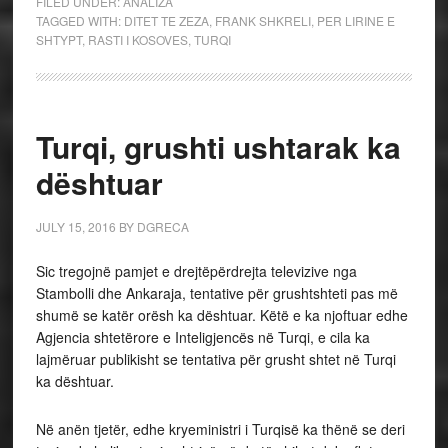
FILED UNDER:
ANALIZA
TAGGED WITH:
DITET TE ZEZA
,
FRANK SHKRELI
,
PER LIRINE E
SHTYPT
,
RASTI I KOSOVES
,
TURQI
Turqi, grushti ushtarak ka
dështuar
JULY 15, 2016
BY
DGRECA
Sic tregojnë pamjet e drejtëpërdrejta televizive nga
Stambolli dhe Ankaraja, tentative për grushtshteti pas më
shumë se katër orësh ka dështuar. Këtë e ka njoftuar edhe
Agjencia shtetërore e Inteligjencës në Turqi, e cila ka
lajmëruar publikisht se tentativa për grusht shtet në Turqi
ka dështuar.
Në anën tjetër, edhe kryeministri i Turqisë ka thënë se deri