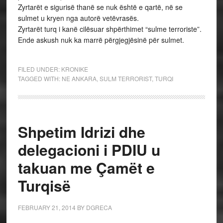
Zyrtarët e sigurisë thanë se nuk është e qartë, në se
sulmet u kryen nga autorë vetëvrasës.
Zyrtarët turq i kanë cilësuar shpërthimet “sulme terroriste”.
Ende askush nuk ka marrë përgjegjësinë për sulmet.
FILED UNDER:
KRONIKE
TAGGED WITH:
NE ANKARA
,
SULM TERRORIST
,
TURQI
Shpetim Idrizi dhe
delegacioni i PDIU u
takuan me Çamët e
Turqisë
FEBRUARY 21, 2014
BY
DGRECA