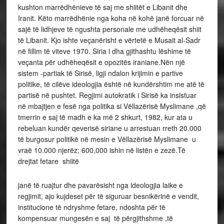
kushton marrëdhënieve të saj me shiitët e Libanit dhe
Iranit. Këto marrëdhënie nga koha në kohë janë forcuar në
sajë të lidhjeve të ngushta personale me udhëheqësit shiit
të Libanit. Kjo ishte veçanërisht e vërtetë e Musait al-Sadr
në fillim të viteve 1970. Siria i dha gjithashtu lëshime të
veçanta për udhëheqësit e opozitës iraniane.Nën një
sistem -partiak të Sirisë, ligji ndalon krijimin e partive
politike, të cilëve ideologjia është në kundërshtim me atë të
partisë në pushtet. Regjimi autokratik i Sirisë ka insistuar
në mbajtjen e fesë nga politika si Vëllazërisë Myslimane ,që
tmerrin e saj të madh e ka më 2 shkurt, 1982, kur ata u
rebeluan kundër qeverisë siriane u arrestuan rreth 20.000
të burgosur politikë në mesin e Vëllazërisë Myslimane u
vraë 10.000 njerëz; 600,000 ishin në listën e zezë.Të
drejtat fetare shiitë
janë të ruajtur dhe pavarësisht nga ideologjia laike e
regjimit, ajo kujdeset për të siguruar besnikërinë e vendit,
institucione të ndryshme fetare, ndoshta për të
kompensuar mungesën e saj të përgjithshme ,të