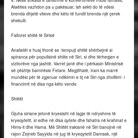
4. Nëse shkalla e tanishme e konvertimeve midis Ismailis,
Alaëites vazhdon pa u pakësuar, ish sekti do të vdesi
brenda dhjetë viteve dhe këto të fundit brenda një çerek
shekulli.
Faltoret shiitë të Sirisë
Analistët e huaj thonë se :tempujt shiitë shërbejnë si
spiranca për popullsinë shiite në Siri, si dhe tërheqjen e
vizitorëve nga jashtë. Varret janë dhe i përkasin Ministrisë
së çështje bamirësie Fetare. Megjithatë, Irani ka marrë
mundësi për të zgjeruar ndikimin e tij në Siri nga zhvillimi i
financimit në disa nga këto vende.
Shiitët
Gjuha siriane jetonë kryesisht në lagje të ndryshme të
kryeqytetit, si edhe në disa qytete dhe fshatra në krahinat e
Hims-it dhe Hama. Më Shiitët irakianë në Siri banojnë në
rajon Zejneb Sayyida në jug të kryeqytetit Damask, një