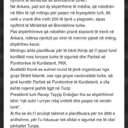
njoftimit të Ministrisë së Brendshme turke./
Në Ankara, pati sot dy shpërthime të mëdha, që ndodhën
në fillim të një mitingu për paqen në kryeqytetin turk. 86
vetë u vranë dhe rreth 200 të tjerë u plagosën, sipas
njoftimit të Ministrisë së Brendshme turke.
Pas shpërthimeve që ndodhën pranë stacionit të trenit në
Ankara, ndërsa njerëzit po vinin të merrnin pjesë në miting,
shpërtheu kaosi.
Mintingu ishte planifikuar për të bërë thirrje që t’i jepet fund
konfliktit mes forcave turke të sigurisë dhe Partisë së
Punëtorëve të Kurdistanit, PKK.
Analistët thonë se sulmet mund të jenë organizuar nga
grupi Shteti Islamik, ose nga grupe nacionaliste turke, që
janë kundër Partisë së Punëtorëve të Kurdistanit, e cila
është nxjerrë jashtë ligjit në Turqi.
Presidenti turk Recep Tayyip Erdoğan tha se shpërthimet
ishin “një sulm i urryer ndaj unitetit dhe paqes në vendin
tonë”.
Ai tha se do t’i anulojë takimet e planifikuara për tre ditët e
ardhshme, për t’u fokusuar tek sfidat e sigurisë me të cilat
përballet Turqia.