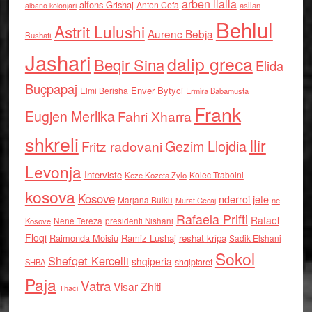
arben llalla
alfons Grishaj
Anton Cefa
asllan
albano kolonjari
Behlul
Astrit Lulushi
Aurenc Bebja
Bushati
Jashari
dalip greca
Beqir Sina
Elida
Buçpapaj
Enver Bytyci
Elmi Berisha
Ermira Babamusta
Frank
Eugjen Merlika
Fahri Xharra
shkreli
Ilir
Gezim Llojdia
Fritz radovani
Levonja
Interviste
Kolec Traboini
Keze Kozeta Zylo
kosova
Kosove
nderroi jete
Marjana Bulku
ne
Murat Gecaj
Rafaela Prifti
Rafael
Nene Tereza
Kosove
presidenti Nishani
Floqi
Raimonda Moisiu
Ramiz Lushaj
reshat kripa
Sadik Elshani
Sokol
Shefqet Kercelli
shqiperia
shqiptaret
SHBA
Paja
Vatra
Visar Zhiti
Thaci