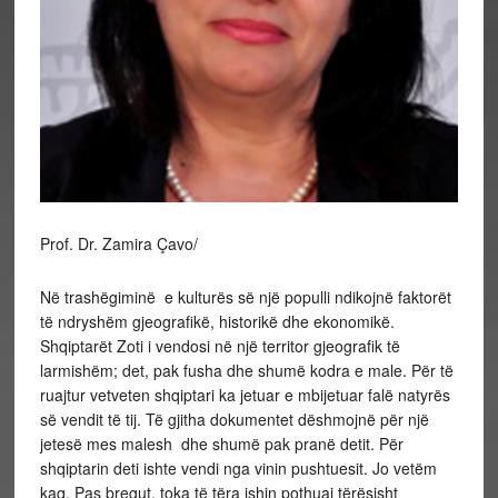
Prof. Dr. Zamira Çavo/
Në trashëgiminë e kulturës së një populli ndikojnë faktorët
të ndryshëm gjeografikë, historikë dhe ekonomikë.
Shqiptarët Zoti i vendosi në një territor gjeografik të
larmishëm; det, pak fusha dhe shumë kodra e male. Për të
ruajtur vetveten shqiptari ka jetuar e mbijetuar falë natyrës
së vendit të tij. Të gjitha dokumentet dëshmojnë për një
jetesë mes malesh dhe shumë pak pranë detit. Për
shqiptarin deti ishte vendi nga vinin pushtuesit. Jo vetëm
kaq. Pas bregut, toka të tëra ishin pothuaj tërësisht