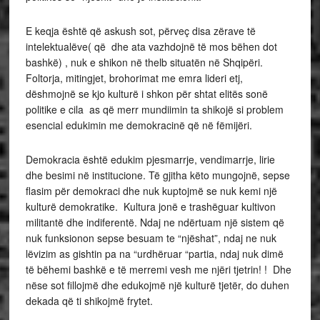
E keqja është që askush sot, përveç disa zërave të
intelektualëve( që dhe ata vazhdojnë të mos bëhen dot
bashkë) , nuk e shikon në thelb situatën në Shqipëri.
Foltorja, mitingjet, brohorimat me emra lideri etj,
dëshmojnë se kjo kulturë i shkon për shtat elitës sonë
politike e cila as që merr mundiimin ta shikojë si problem
esencial edukimin me demokracinë që në fëmijëri.
Demokracia është edukim pjesmarrje, vendimarrje, lirie
dhe besimi në institucione. Të gjitha këto mungojnë, sepse
flasim për demokraci dhe nuk kuptojmë se nuk kemi një
kulturë demokratike. Kultura jonë e trashëguar kultivon
militantë dhe indiferentë. Ndaj ne ndërtuam një sistem që
nuk funksionon sepse besuam te “njëshat”, ndaj ne nuk
lëvizim as gishtin pa na “urdhëruar “partia, ndaj nuk dimë
të bëhemi bashkë e të merremi vesh me njëri tjetrin! ! Dhe
nëse sot fillojmë dhe edukojmë një kulturë tjetër, do duhen
dekada që ti shikojmë frytet.