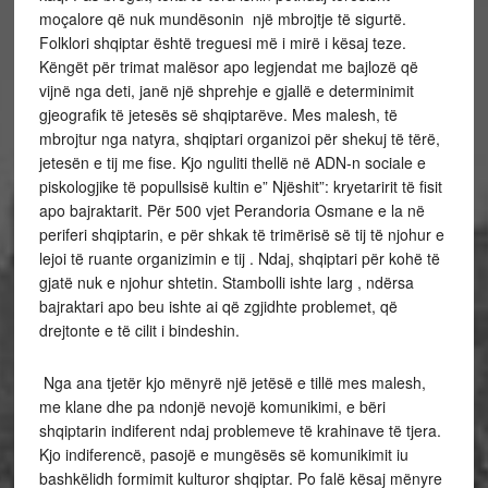
moçalore që nuk mundësonin një mbrojtje të sigurtë.
Folklori shqiptar është treguesi më i mirë i kësaj teze.
Këngët për trimat malësor apo legjendat me bajlozë që
vijnë nga deti, janë një shprehje e gjallë e determinimit
gjeografik të jetesës së shqiptarëve. Mes malesh, të
mbrojtur nga natyra, shqiptari organizoi për shekuj të tërë,
jetesën e tij me fise. Kjo nguliti thellë në ADN-n sociale e
piskologjike të popullsisë kultin e” Njëshit”: kryetaririt të fisit
apo bajraktarit. Për 500 vjet Perandoria Osmane e la në
periferi shqiptarin, e për shkak të trimërisë së tij të njohur e
lejoi të ruante organizimin e tij . Ndaj, shqiptari për kohë të
gjatë nuk e njohur shtetin. Stambolli ishte larg , ndërsa
bajraktari apo beu ishte ai që zgjidhte problemet, që
drejtonte e të cilit i bindeshin.
Nga ana tjetër kjo mënyrë një jetësë e tillë mes malesh,
me klane dhe pa ndonjë nevojë komunikimi, e bëri
shqiptarin indiferent ndaj problemeve të krahinave të tjera.
Kjo indiferencë, pasojë e mungësës së komunikimit iu
bashkëlidh formimit kulturor shqiptar. Po falë kësaj mënyre