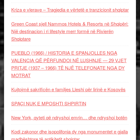
Kriza e vlerave – Tragjedia e vërtetë e tranzicionit shqiptar
Green Coast sjell Nammos Hotels & Resorts në Shqipëri:
Një destinacion i ri lifestyle merr formë në Rivierën
Shqiptare
PUEBLO (1966) / HISTORIA E SPANJOLLES NGA
VALENCIA QË PËRFUNDOI NË LUSHNJE — 29 VJET
PRITJE (1937 – 1966) TË NJË TELEFONATE NGA DY
MOTRAT
Kujtojmë sakrificën e familjes Lleshi për lirinë e Kosovës
SPAÇI NUK E MPOSHTI SHPIRTIN
New York, qyteti që ndryshoi emrin… dhe ndryshoi botën
Kodi zakonor dhe isopolifonia dy nga monumentet e gjalla
madhështore të antikitetit shqiptar