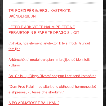
TRI POEZI PËR GJERGJ KASTRIOTIN-
SKËNDERBEUN
LETËR E ARKIVIT TE NAUM PRIFTIT NË
PERVJETORIN E PARE TE DRAGO SILIQIT
Oxhaku, nga elementi arkitektonik te simboli i trungut
familjar
Arbëreshët si model evropian i mbrojtjes së identitetit
kulturor
Sali Shijaku, “Diego Rivera” shqiptar i artit tonë kombëtar
“Dom Fred Kalaj, mes altarit dhe atdheut si hermeneutikë
e shpresës, kujtesës dhe shërbimit”
A PO ARMATOSET BALLKANI?