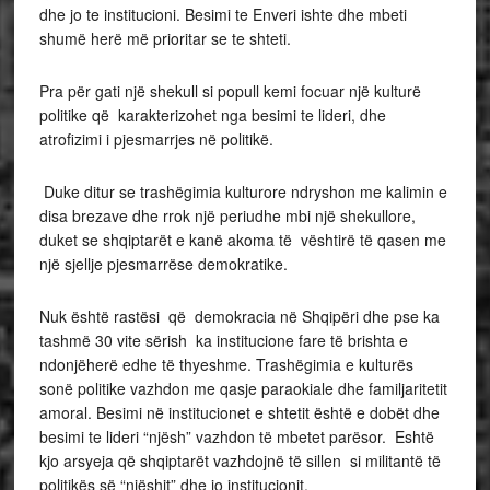
dhe jo te institucioni. Besimi te Enveri ishte dhe mbeti
shumë herë më prioritar se te shteti.
Pra për gati një shekull si popull kemi focuar një kulturë
politike që karakterizohet nga besimi te lideri, dhe
atrofizimi i pjesmarrjes në politikë.
Duke ditur se trashëgimia kulturore ndryshon me kalimin e
disa brezave dhe rrok një periudhe mbi një shekullore,
duket se shqiptarët e kanë akoma të vështirë të qasen me
një sjellje pjesmarrëse demokratike.
Nuk është rastësi që demokracia në Shqipëri dhe pse ka
tashmë 30 vite sërish ka institucione fare të brishta e
ndonjëherë edhe të thyeshme. Trashëgimia e kulturës
sonë politike vazhdon me qasje paraokiale dhe familjaritetit
amoral. Besimi në institucionet e shtetit është e dobët dhe
besimi te lideri “njësh” vazhdon të mbetet parësor. Eshtë
kjo arsyeja që shqiptarët vazhdojnë të sillen si militantë të
politikës së “njëshit” dhe jo institucionit.