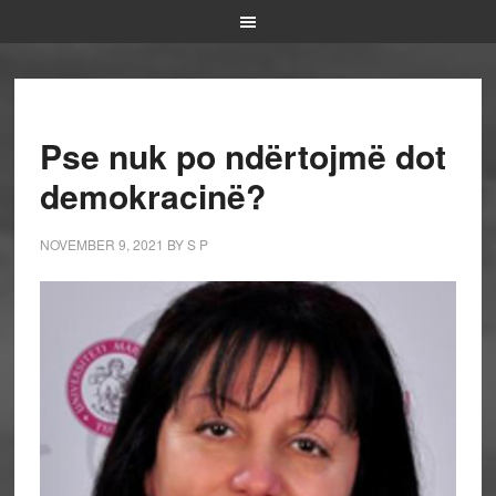
Pse nuk po ndërtojmë dot
demokracinë?
NOVEMBER 9, 2021
BY
S P