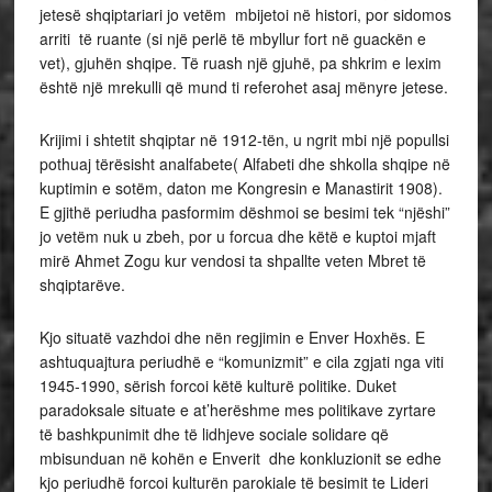
jetesë shqiptariari jo vetëm mbijetoi në histori, por sidomos
arriti të ruante (si një perlë të mbyllur fort në guackën e
vet), gjuhën shqipe. Të ruash një gjuhë, pa shkrim e lexim
është një mrekulli që mund ti referohet asaj mënyre jetese.
Krijimi i shtetit shqiptar në 1912-tën, u ngrit mbi një popullsi
pothuaj tërësisht analfabete( Alfabeti dhe shkolla shqipe në
kuptimin e sotëm, daton me Kongresin e Manastirit 1908).
E gjithë periudha pasformim dëshmoi se besimi tek “njëshi”
jo vetëm nuk u zbeh, por u forcua dhe këtë e kuptoi mjaft
mirë Ahmet Zogu kur vendosi ta shpallte veten Mbret të
shqiptarëve.
Kjo situatë vazhdoi dhe nën regjimin e Enver Hoxhës. E
ashtuquajtura periudhë e “komunizmit” e cila zgjati nga viti
1945-1990, sërish forcoi këtë kulturë politike. Duket
paradoksale situate e at’herëshme mes politikave zyrtare
të bashkpunimit dhe të lidhjeve sociale solidare që
mbisunduan në kohën e Enverit dhe konkluzionit se edhe
kjo periudhë forcoi kulturën parokiale të besimit te Lideri