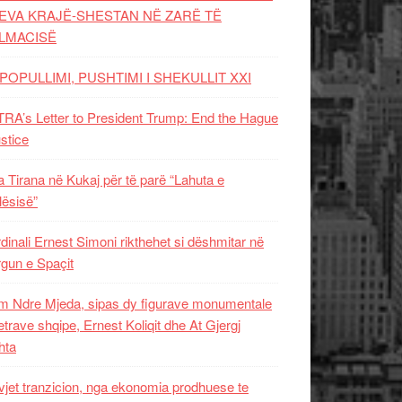
EVA KRAJË-SHESTAN NË ZARË TË
LMACISË
POPULLIMI, PUSHTIMI I SHEKULLIT XXI
RA’s Letter to President Trump: End the Hague
ustice
 Tirana në Kukaj për të parë “Lahuta e
ësisë”
dinali Ernest Simoni rikthehet si dëshmitar në
gun e Spaçit
 Ndre Mjeda, sipas dy figurave monumentale
letrave shqipe, Ernest Koliqit dhe At Gjergj
hta
vjet tranzicion, nga ekonomia prodhuese te