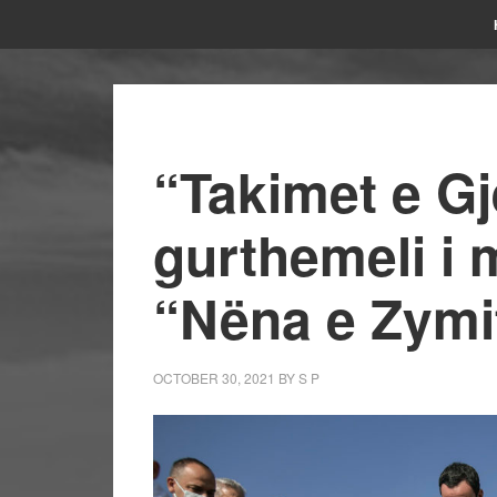
“Takimet e Gj
gurthemeli i
“Nëna e Zymi
OCTOBER 30, 2021
BY
S P