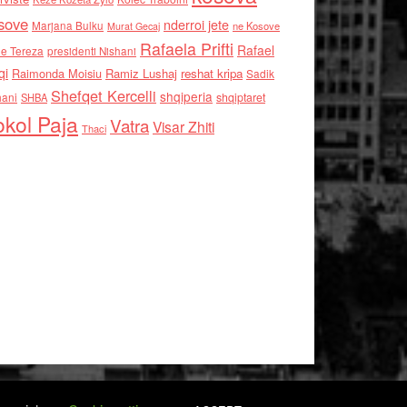
sove
nderroi jete
Marjana Bulku
ne Kosove
Murat Gecaj
Rafaela Prifti
Rafael
e Tereza
presidenti Nishani
qi
Raimonda Moisiu
Ramiz Lushaj
reshat kripa
Sadik
Shefqet Kercelli
shqiperia
hani
shqiptaret
SHBA
kol Paja
Vatra
Visar Zhiti
Thaci