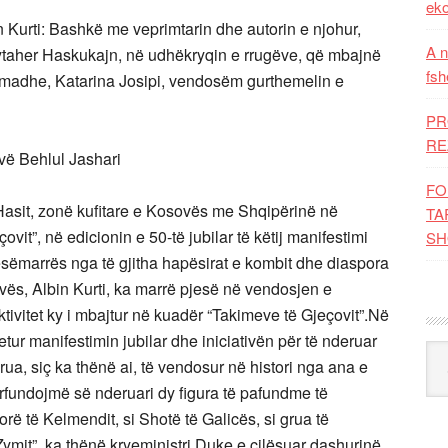
eko
n Kurti: Bashkë me veprimtarin dhe autorin e njohur,
A n
 Mytaher Haskukajn, në udhëkryqin e rrugëve, që mbajnë
fsh
ë madhe, Katarina Josipi, vendosëm gurthemelin e
PR
RE
vë Behlul Jashari
FO
Hasit, zonë kufitare e Kosovës me Shqipërinë në
TA
ovit”, në edicionin e 50-të jubilar të këtij manifestimi
SH
pjesëmarrës nga të gjitha hapësirat e kombit dhe diaspora
vës, Albin Kurti, ka marrë pjesë në vendosjen e
tivitet ky i mbajtur në kuadër “Takimeve të Gjeçovit”.Në
detur manifestimin jubilar dhe iniciativën për të nderuar
Kat
ua, siç ka thënë ai, të vendosur në histori nga ana e
ërfundojmë së nderuari dy figura të pafundme të
ë të Kelmendit, si Shotë të Galicës, si grua të
ymit”, ka thënë kryeministri.Duke e cilësuar dashurinë