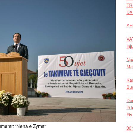
TR
DA
SH
VAT
Inj
Nga
Mal
Kar
Bur
Dom
të 
Fis
umentit “Nëna e Zymit”
36 