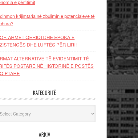
nomia e përfitimit
dihmon krijimtaria në zbulimin e potencialeve të
ehura?
OF. AHMET QERIQI DHE EPOKA E
ZISTENCЁS DHE LUFTЁS PЁR LIRI!
RMAT ALTERNATIVE TË EVIDENTIMIT TË
RIFËS POSTARE NË HISTORINË E POSTËS
QIPTARE
KATEGORITË
egoritë
ARKIV