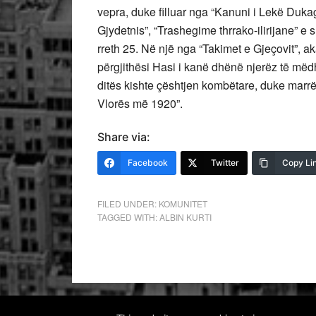
vepra, duke filluar nga “Kanuni i Lekë Dukagj
Gjydetnis”, “Trashegime thrrako-ilirijane” e s
rreth 25. Në një nga “Takimet e Gjeçovit”, 
përgjithësi Hasi i kanë dhënë njerëz të mëdh
ditës kishte çështjen kombëtare, duke marrë
Vlorës më 1920”.
Share via:
Facebook
Twitter
Copy Li
FILED UNDER:
KOMUNITET
TAGGED WITH:
ALBIN KURTI