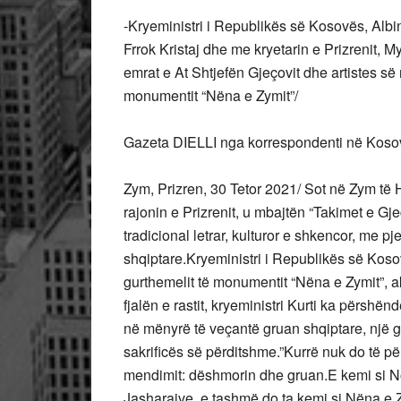
-Kryeministri i Republikës së Kosovës, Albi
Frrok Kristaj dhe me kryetarin e Prizrenit,
emrat e At Shtjefën Gjeçovit dhe artistes s
monumentit “Nëna e Zymit”/
Gazeta DIELLI nga korrespondenti në Koso
Zym, Prizren, 30 Tetor 2021/ Sot në Zym të 
rajonin e Prizrenit, u mbajtën “Takimet e Gjeç
tradicional letrar, kulturor e shkencor, me 
shqiptare.Kryeministri i Republikës së Koso
gurthemelit të monumentit “Nëna e Zymit”, ak
fjalën e rastit, kryeministri Kurti ka përshën
në mënyrë të veçantë gruan shqiptare, një gr
sakrificës së përditshme.”Kurrë nuk do të p
mendimit: dëshmorin dhe gruan.E kemi si Nor
Jasharajve, e tashmë do ta kemi si Nëna e Z