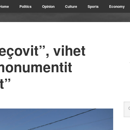
Home
Politics
Opinion
Culture
Sports
Economy
eçovit”, vihet
 monumentit
t”