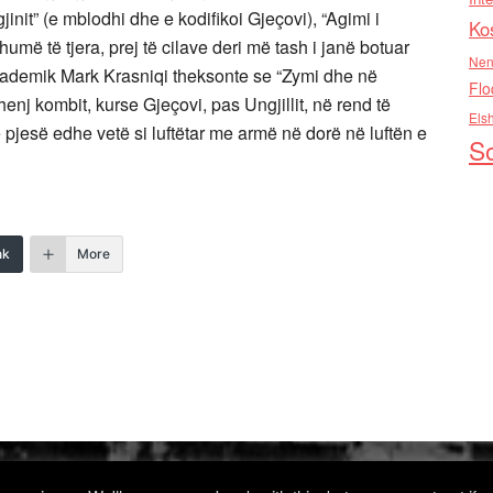
init” (e mblodhi dhe e kodifikoi Gjeçovi), “Agimi i
Ko
humë të tjera, prej të cilave deri më tash i janë botuar
Nen
akademik Mark Krasniqi theksonte se “Zymi dhe në
Flo
enj kombit, kurse Gjeçovi, pas Ungjillit, në rend të
Els
 pjesë edhe vetë si luftëtar me armë në dorë në luftën e
So
nk
More