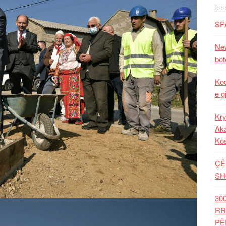
SP
New
bot
Kod
e g
Kry
Aka
Ko
ÇË
SH
30
RR
PË