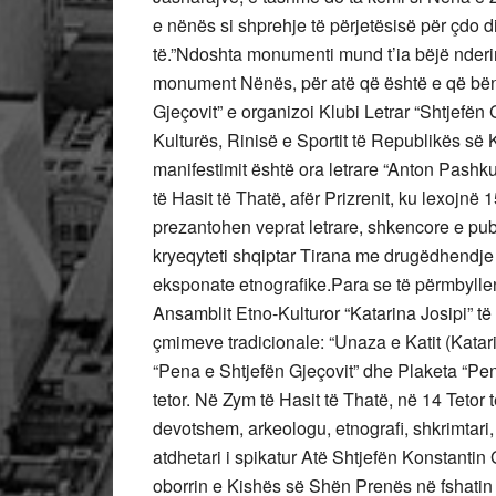
e nënës si shprehje të përjetësisë për çdo d
të.”Ndoshta monumenti mund t’ia bëjë nder
monument Nënës, për atë që është e që bën”,
Gjeçovit” e organizoi Klubi Letrar “Shtjefë
Kulturës, Rinisë e Sportit të Republikës së
manifestimit është ora letrare “Anton Pashku
të Hasit të Thatë, afër Prizrenit, ku lexojnë
prezantohen veprat letrare, shkencore e pub
kryeqyteti shqiptar Tirana me drugëdhendje
eksponate etnografike.Para se të përmbyllen 
Ansamblit Etno-Kulturor “Katarina Josipi” t
çmimeve tradicionale: “Unaza e Katit (Katari
“Pena e Shtjefën Gjeçovit” dhe Plaketa “Pe
tetor. Në Zym të Hasit të Thatë, në 14 Tetor të
devotshem, arkeologu, etnografi, shkrimtari
atdhetari i spikatur Atë Shtjefën Konstantin 
oborrin e Kishës së Shën Prenës në fshatin S