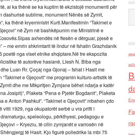
itë, ai ka thënë se ka kuptim të ekzistojë monumenti për
Ark
in dashurisë sublime, monument Nënës së Zymit,
 ka thënë kryeministri Kurti.Manifestimin “Takimet e
n Gjeçovi” në Zym në bashkëpunim me Ministrinë e
 Kosovës.Sipas axhendës në ftesën e dërguar, pjesë e
” – me emrin shkrimtarit të lindur në fshatin Grazhdanik
 15 poetë nga viset etnike shqiptare.Në tre ekspozita
alba
licistike të autorëve hasianë, Llesh N. Biba nga
asll
 dhe Luan Rr. Çoçaj nga Gjonaj – fshat i Hasit me
B
“Takimet e Gjeçovit” me programin kulturo-artistik të
ë Zymit dhe me Mikpritjen Zymjane bëhet ndarja e katër
d
na Josipit)”, Plaketa “Pena e Pjetër Bogdanit”, Plaketa
Env
na e Anton Pashkut”. “Takimet e Gjeçovit” mbahen çdo
 vitit 1929, nga okupatorët serbë u vra prifti i
Fa
, dramaturgu, speleologu, përkthyesi, pedagogu e
ra
Gjeçovi – Kryeziu, të cilin zymjanët e varrosën në
hëngjergj të Hasit. Kjo figurë poliedrike la mbi 75
Inte