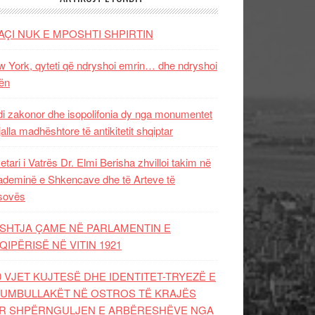
AÇI NUK E MPOSHTI SHPIRTIN
 York, qyteti që ndryshoi emrin… dhe ndryshoi
ën
i zakonor dhe isopolifonia dy nga monumentet
jalla madhështore të antikitetit shqiptar
etari i Vatrës Dr. Elmi Berisha zhvilloi takim në
deminë e Shkencave dhe të Arteve të
sovës
SHTJA ÇAME NË PARLAMENTIN E
QIPËRISË NË VITIN 1921
0 VJET KUJTESË DHE IDENTITET-TRYEZË E
UMBULLAKËT NË OSTROS TË KRAJËS
R SHPËRNGULJEN E ARBËRESHËVE NGA