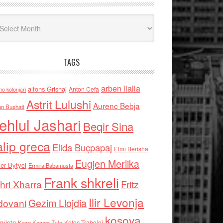
iv
TAGS
arben llalla
alfons Grishaj
Anton Cefa
no kolonjari
Astrit Lulushi
Aurenc Bebja
an Bushati
ehlul Jashari
Beqir Sina
alip greca
Elida Buçpapaj
Elmi Berisha
Eugjen Merlika
er Bytyci
Ermira Babamusta
Frank shkreli
hri Xharra
Fritz
Ilir Levonja
Gezim Llojdia
dovani
kosova
rviste
Kolec Traboini
Keze Kozeta Zylo