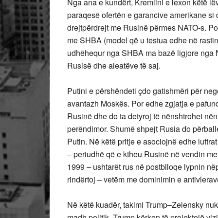
Nga ana e kundërt, Kremlini e lexon këtë lëv
paraqesë ofertën e garancive amerikane si
drejtpërdrejt me Rusinë përmes NATO-s. Por
me SHBA (model që u testua edhe në rastin
udhëhequr nga SHBA ma bazë ligjore nga Nen
Rusisë dhe aleatëve të saj.
Putini e përshëndeti çdo gatishmëri për neg
avantazh Moskës. Por edhe zgjatja e pafund
Rusinë dhe do ta detyroj të nënshtrohet nën
perëndimor. Shumë shpejt Rusia do përballet
Putin. Në këtë pritje e asociojnë edhe luftr
– periudhë që e ktheu Rusinë në vendin me k
1999 – ushtarët rus në postblloqe lypnin nëp
rindërtoj – vetëm me dominimin e antivlera
Në këtë kuadër, takimi Trump–Zelensky nuk i
madh politik. Trump kërkon të projektojë viz