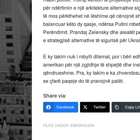
për ndërtimin e një arkitekture alternative s
të mos përkthehet në lëshime që cënojnë shtet
balancuar këto dy qasje, ndërsa Putini mbete
Perëndimit. Prandaj Zelensky dhe aleatët p
e strategjisë alternative të sigurisë për Uk
E ky takim nuk i mbylli dilemat, por i bëri ed
amerikan për një zgjidhje të shpejtë dhe insi
qëndrueshme. Pra, ky takim e ka zhvendosur 
se çfarë paqeje do të pranojnë palët.
Share via:
Facebook
Twitter
Copy Li
FILED UNDER:
EMIGRACION