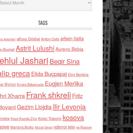
TAGS
arben llalla
alfons Grishaj
Anton Cefa
no kolonjari
Astrit Lulushi
Aurenc Bebja
an Bushati
ehlul Jashari
Beqir Sina
alip greca
Elida Buçpapaj
Elmi Berisha
Eugjen Merlika
er Bytyci
Ermira Babamusta
Frank shkreli
hri Xharra
Fritz
Ilir Levonja
Gezim Llojdia
dovani
kosova
rviste
Kolec Traboini
Keze Kozeta Zylo
sove
nderroi jete
Marjana Bulku
ne Kosove
Murat Gecaj