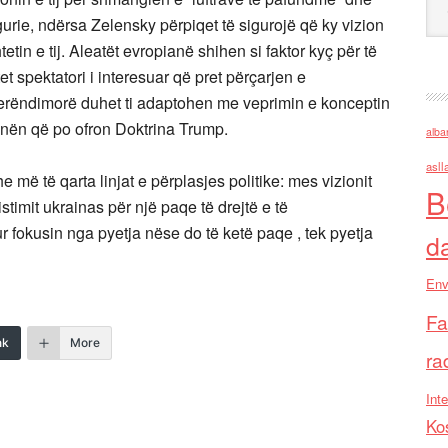
igurie, ndërsa Zelensky përpiqet të sigurojë që ky vizion
in e tij. Aleatët evropianë shihen si faktor kyç për të
t spektatori i interesuar që pret përçarjen e
erëndimorë duhet ti adaptohen me veprimin e konceptin
rainën që po ofron Doktrina Trump.
alba
asll
he më të qarta linjat e përplasjes politike: mes vizionit
B
stimit ukrainas për një paqe të drejtë e të
fokusin nga pyetja nëse do të ketë paqe , tek pyetja
d
Env
Fa
nk
More
ra
Inte
Ko