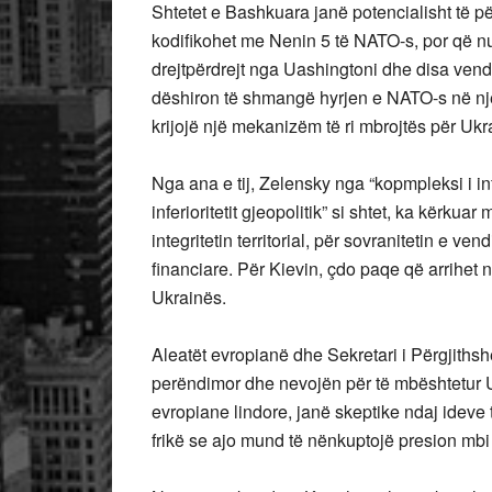
Shtetet e Bashkuara janë potencialisht të për
kodifikohet me Nenin 5 të NATO-s, por që nu
drejtpërdrejt nga Uashingtoni dhe disa vende
dëshiron të shmangë hyrjen e NATO-s në një 
krijojë një mekanizëm të ri mbrojtës për Ukr
Nga ana e tij, Zelensky nga “kopmpleksi i inf
inferioritetit gjeopolitik” si shtet, ka kërku
integritetin territorial, për sovranitetin e 
financiare. Për Kievin, çdo paqe që arrihet nu
Ukrainës.
Aleatët evropianë dhe Sekretari i Përgjiths
perëndimor dhe nevojën për të mbështetur Uk
evropiane lindore, janë skeptike ndaj ideve 
frikë se ajo mund të nënkuptojë presion mbi