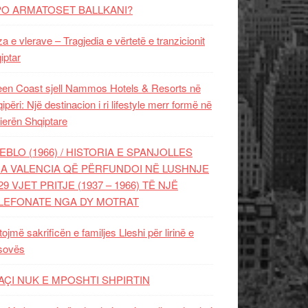
PO ARMATOSET BALLKANI?
za e vlerave – Tragjedia e vërtetë e tranzicionit
iptar
en Coast sjell Nammos Hotels & Resorts në
ipëri: Një destinacion i ri lifestyle merr formë në
ierën Shqiptare
EBLO (1966) / HISTORIA E SPANJOLLES
A VALENCIA QË PËRFUNDOI NË LUSHNJE
29 VJET PRITJE (1937 – 1966) TË NJË
LEFONATE NGA DY MOTRAT
tojmë sakrificën e familjes Lleshi për lirinë e
sovës
AÇI NUK E MPOSHTI SHPIRTIN