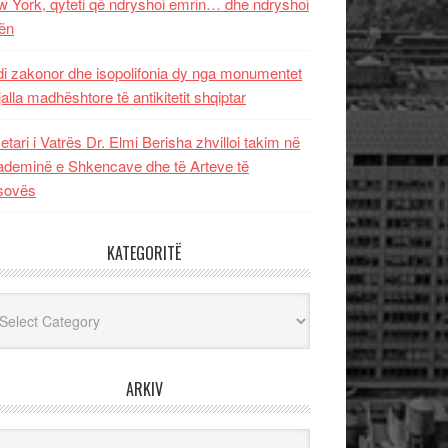
 York, qyteti që ndryshoi emrin… dhe ndryshoi
ën
i zakonor dhe isopolifonia dy nga monumentet
jalla madhështore të antikitetit shqiptar
etari i Vatrës Dr. Elmi Berisha zhvilloi takim në
deminë e Shkencave dhe të Arteve të
sovës
KATEGORITË
egoritë
ARKIV
iv