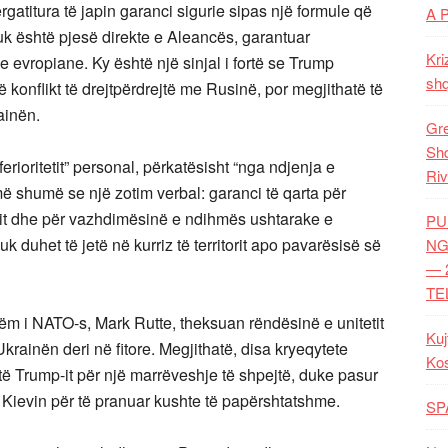
gatitura të japin garanci sigurie sipas një formule që
A 
k është pjesë direkte e Aleancës, garantuar
Kri
 evropiane. Ky është një sinjal i fortë se Trump
shq
konflikt të drejtpërdrejtë me Rusinë, por megjithatë të
ainën.
Gre
Shq
erioritetit” personal, përkatësisht “nga ndjenja e
Riv
ar më shumë se një zotim verbal: garanci të qarta për
vendit dhe për vazhdimësinë e ndihmës ushtarake e
PU
k duhet të jetë në kurriz të territorit apo pavarësisë së
NG
— 
TE
hëm i NATO-s, Mark Rutte, theksuan rëndësinë e unitetit
Kuj
rainën deri në fitore. Megjithatë, disa kryeqytete
Ko
të Trump-it për një marrëveshje të shpejtë, duke pasur
 Kievin për të pranuar kushte të papërshtatshme.
SP