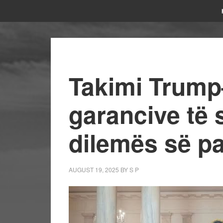
Takimi Trump
garancive të 
dilemës së p
AUGUST 19, 2025
BY
S P