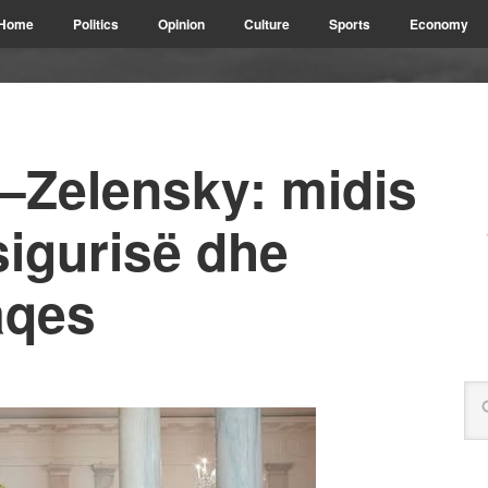
Home
Politics
Opinion
Culture
Sports
Economy
–Zelensky: midis
sigurisë dhe
aqes