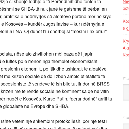
izje si shenjë lodhjeje të Perëndimit dhe tenton ta
New
bot
 dëshmi se SHBA-të nuk janë të gatshme të përballen
, praktika e ndërhyrjes së aleatëve perëndimor në krye
Kod
 e Kosovës – kundër Jugosllavisë – kur ndërhyrja e
e g
i 5 i NATO) duhet t’iu shërbej si “mësim i nxjerrur” –
Kry
Aka
ociata, nëse ato zhvillohen mbi baza që i japin
Ko
 e luftës po e rrënon nga themelet ekonomikisht
 presionin ekonomik, politik dhe ushtarak të aleatëve
 me krizën sociale që do i zbeh ambiciet etatiste të
at secesioniste të vendeve të ish bllokut lindor në BRSS
Kat
rizën më të rëndë sociale në kontinent sa që në vitin
ër rrugët e Kosovës. Kurse Putin, “perandorinë” arriti ta
ve globaliste në Evropë dhe SHBA.
shte vetëm një shkëmbim protokollesh, por një test i
Ark
ionin e tij për shmangien e “luftrave të pafundme” dhe