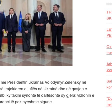
TR
SK
LE
PE
Oxh
tru
Arb
iden
Sal
p me Presidentin ukrainas Volodymyr Zelensky në
ko
trajektoren e luftës në Ukrainë dhe në qasjen e
elb, ky takim synonte të qartësonte dy gjëra: vizionin e
“Do
garanci të pakthyeshme sigurie.
her