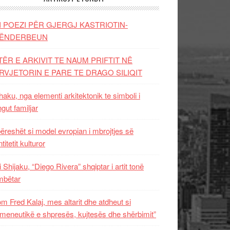
I POEZI PËR GJERGJ KASTRIOTIN-
ËNDERBEUN
TËR E ARKIVIT TE NAUM PRIFTIT NË
RVJETORIN E PARE TE DRAGO SILIQIT
aku, nga elementi arkitektonik te simboli i
ngut familjar
ëreshët si model evropian i mbrojtjes së
titetit kulturor
i Shijaku, “Diego Rivera” shqiptar i artit tonë
mbëtar
m Fred Kalaj, mes altarit dhe atdheut si
meneutikë e shpresës, kujtesës dhe shërbimit”