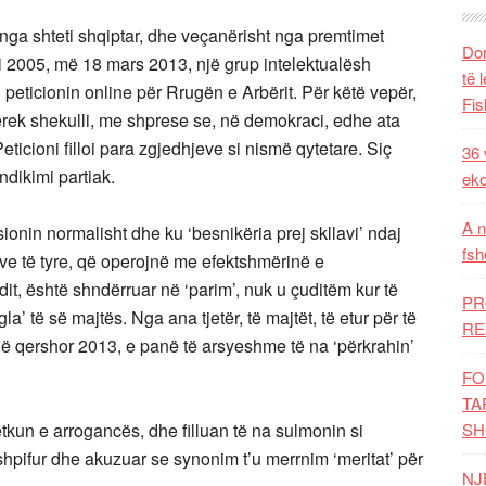
s nga shteti shqiptar, dhe veçanërisht nga premtimet
Dom
i 2005, më 18 mars 2013, një grup intelektualësh
të 
 peticionin online për Rrugën e Arbërit. Për këtë vepër,
Fis
çerek shekulli, me shprese se, në demokraci, edhe ata
ticioni filloi para zgjedhjeve si nismë qytetare. Siç
36 
ndikimi partiak.
eko
A n
ionin normalisht dhe ku ‘besnikëria prej skllavi’ ndaj
fsh
ve të tyre, që operojnë me efektshmërinë e
it, është shndërruar në ‘parim’, nuk u çuditëm kur të
PR
la’ të së majtës. Nga ana tjetër, të majtët, të etur për të
RE
në qershor 2013, e panë të arsyeshme të na ‘përkrahin’
FO
TA
kun e arrogancës, dhe filluan të na sulmonin si
SH
shpifur dhe akuzuar se synonim t’u merrnim ‘meritat’ për
NJ