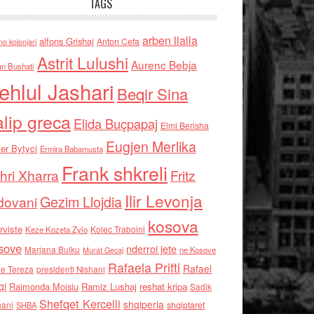
TAGS
arben llalla
alfons Grishaj
Anton Cefa
no kolonjari
Astrit Lulushi
Aurenc Bebja
an Bushati
ehlul Jashari
Beqir Sina
alip greca
Elida Buçpapaj
Elmi Berisha
Eugjen Merlika
er Bytyci
Ermira Babamusta
Frank shkreli
hri Xharra
Fritz
Ilir Levonja
Gezim Llojdia
dovani
kosova
rviste
Kolec Traboini
Keze Kozeta Zylo
sove
nderroi jete
Marjana Bulku
ne Kosove
Murat Gecaj
Rafaela Prifti
Rafael
e Tereza
presidenti Nishani
qi
Raimonda Moisiu
Ramiz Lushaj
reshat kripa
Sadik
Shefqet Kercelli
shqiperia
hani
shqiptaret
SHBA