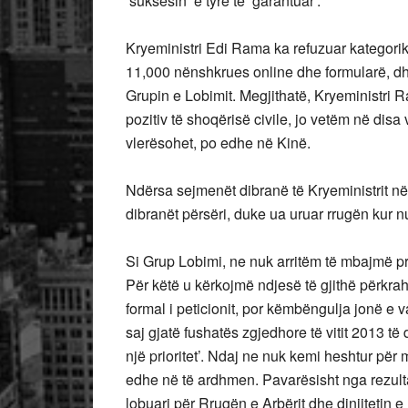
‘suksesin’ e tyre të ‘garantuar’.
Kryeministri Edi Rama ka refuzuar kategoriki
11,000 nënshkrues online dhe formularë, dhe t
Grupin e Lobimit. Megjithatë, Kryeministri R
pozitiv të shoqërisë civile, jo vetëm në disa
vlerësohet, po edhe në Kinë.
Ndërsa sejmenët dibranë të Kryeministrit në
dibranët përsëri, duke ua uruar rrugën kur n
Si Grup Lobimi, ne nuk arritëm të mbajmë pre
Për këtë u kërkojmë ndjesë të gjithë përkra
formal i peticionit, por këmbëngulja jonë 
saj gjatë fushatës zgjedhore të vitit 2013 të
një prioritet’. Ndaj ne nuk kemi heshtur për
edhe në të ardhmen. Pavarësisht nga rezulta
lobuari për Rrugën e Arbërit dhe dinjitetin 