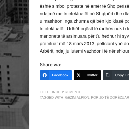
është simbol proteste në emër të Shqipërisë 
ndajmë me intelektualët në Shqipëri dhe di
u mashtroni nga zhurma që bën kjo klasë pol
intelektualët. Udhëheqësit të radhës nuk i 
marioneta të arsimuara për t’u hedhur hi sy
premtuar më 18 mars 2013, peticioni ynë do t
Arbërit, ndaj ju lutemi vazhdoni të nënshkru
Share via:
Facebook
Twitter
Copy Li
FILED UNDER:
KOMENTE
TAGGED WITH:
GEZIM ALPION
,
POR JO TË DORËZUA