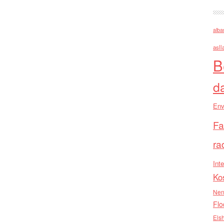
alba
asll
B
d
Env
Fa
ra
Inte
Ko
Nen
Flo
Els