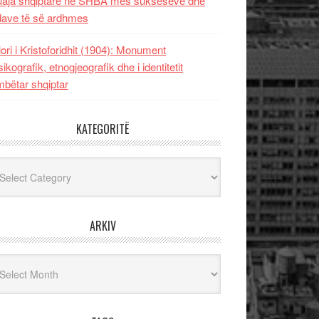
uaja shqiptare në SHBA mes sukseseve dhe
dave të së ardhmes
lori i Kristoforidhit (1904): Monument
sikografik, etnogjeografik dhe i identitetit
bëtar shqiptar
KATEGORITË
egoritë
ARKIV
iv