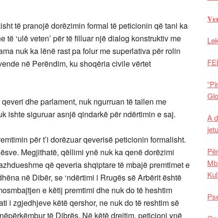
𝐕𝐞
sht të pranojë dorëzimin formal të peticionin që tani ka
ë ‘ulë veten’ për të filluar një dialog konstruktiv me
Lek
ama nuk ka lënë rast pa folur me superlativa për rolin
FE
 vende në Perëndim, ku shoqëria civile vërtet
“Pi
Glo
 qeveri dhe parlament, nuk ngurruan të tallen me
uk ishte siguruar asnjë qindarkë për ndërtimin e saj.
A d
jet
mtimin për t’i dorëzuar qeverisë peticionin formalisht.
Për
hësve. Megjithatë, qëllimi ynë nuk ka qenë dorëzimi
Mba
e vazhdueshme që qeveria shqiptare të mbajë premtimet e
Kul
 dhëna në Dibër, se ‘ndërtimi i Rrugës së Arbërit është
 mosmbajtjen e këtij premtimi dhe nuk do të heshtim
Pse
ti i zgjedhjeve këtë qershor, ne nuk do të reshtim së
e nëpërkëmbur të Dibrës. Në këtë drejtim, peticioni ynë