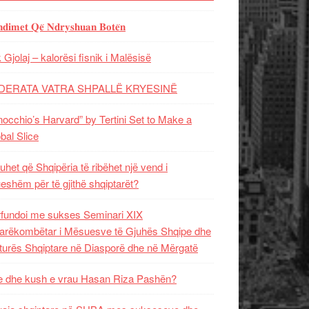
𝐝𝐢𝐦𝐞𝐭 𝐐𝐞̈ 𝐍𝐝𝐫𝐲𝐬𝐡𝐮𝐚𝐧 𝐁𝐨𝐭𝐞̈𝐧
 Gjolaj – kalorësi fisnik i Malësisë
DERATA VATRA SHPALLË KRYESINË
nocchio’s Harvard” by Tertini Set to Make a
bal Slice
uhet që Shqipëria të ribëhet një vend i
ueshëm për të gjithë shqiptarët?
fundoi me sukses Seminari XIX
rëkombëtar i Mësuesve të Gjuhës Shqipe dhe
turës Shqiptare në Diasporë dhe në Mërgatë
 dhe kush e vrau Hasan Riza Pashën?