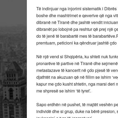
Të indinjuar nga injorimi sistematik i Dibrë
boshe dhe mashtrimet e qeverive që nga vit
dibranë në Tiranë dhe jashtë vendit iniciuan
dibranët po lobojnë pa reshtur që prej një 
do të jenë të barabartë mes të barabartëve.Pe
premtuam, peticioni ka qëndruar jashtë çdo 
Në një vend si Shqipëria, ku shteti nuk funks
pronarëve të partive në Tiranë dhe sejmenë
metastazave të kancerit në çdo pjesë të vend
djathtët na akuzuan që në fillim se ishim ‘veg
kapur me çdo kusht shtetin, nga marsi deri 
me shpresë se ishim ‘të tyret’.
Sapo erdhën në pushet, të majtët veshën pet
individë dhe si grup, duke na bërë presion, 