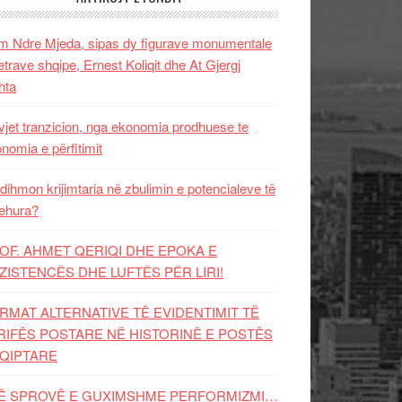
 Ndre Mjeda, sipas dy figurave monumentale
letrave shqipe, Ernest Koliqit dhe At Gjergj
hta
vjet tranzicion, nga ekonomia prodhuese te
nomia e përfitimit
dihmon krijimtaria në zbulimin e potencialeve të
ehura?
OF. AHMET QERIQI DHE EPOKA E
ZISTENCЁS DHE LUFTЁS PЁR LIRI!
RMAT ALTERNATIVE TË EVIDENTIMIT TË
RIFËS POSTARE NË HISTORINË E POSTËS
QIPTARE
Ë SPROVË E GUXIMSHME PERFORMIZMI…