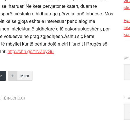
Gr
së ‘harruar’.Në këtë përvjetor të katërt, duam të
sfi
asporë mësimin e hidhur nga përvoja jonë lobuese: Mos
Fja
itike se gjoja është e interesuar për dialog me
lek
duhen intelektualë atdhetarë e të pakorruptueshëm, por
kom
ve votuesve në prag zgjedhjesh.Ashtu siç kemi
ë mbyllet kur të përfundojë metri i fundit i Rrugës së
ani:
http://chn.ge/1NZeyGu
Kat
nk
More
R
,
TË INJORUAR
Ark