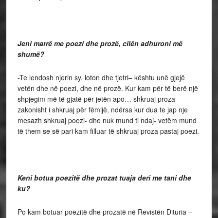
Jeni marrë me poezi dhe prozë, cilën adhuroni më
shumë?
-Te lendosh njerin sy, loton dhe tjetri– kështu unë gjejë
vetën dhe në poezi, dhe në prozë. Kur kam për të berë një
shpjegim më të gjatë për jetën apo… shkruaj proza –
zakonisht i shkruaj për fëmijë, ndërsa kur dua te jap nje
mesazh shkruaj poezi- dhe nuk mund ti ndaj- vetëm mund
të them se së pari kam filluar të shkruaj proza pastaj poezi.
Keni botua poezitë dhe prozat tuaja deri me tani dhe
ku?
Po kam botuar poezitë dhe prozatë në Revistën Dituria –