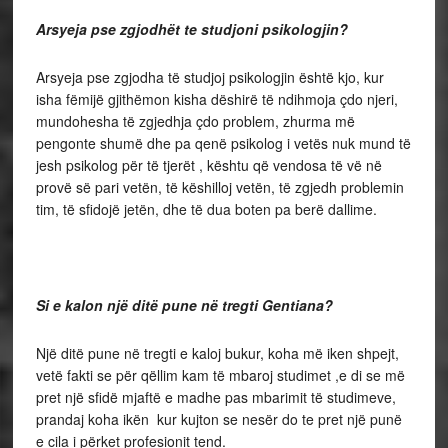
Arsyeja pse zgjodhët te studjoni psikologjin?
Arsyeja pse zgjodha të studjoj psikologjin është kjo, kur
isha fëmijë gjithëmon kisha dëshirë të ndihmoja çdo njeri,
mundohesha të zgjedhja çdo problem, zhurma më
pengonte shumë dhe pa qenë psikolog i vetës nuk mund të
jesh psikolog për të tjerët , kështu që vendosa të vë në
provë së pari vetën, të këshilloj vetën, të zgjedh problemin
tim, të sfidojë jetën, dhe të dua boten pa berë dallime.
Si e kalon një ditë pune në tregti Gentiana?
Një ditë pune në tregti e kaloj bukur, koha më iken shpejt,
vetë fakti se për qëllim kam të mbaroj studimet ,e di se më
pret një sfidë mjaftë e madhe pas mbarimit të studimeve,
prandaj koha ikën kur kujton se nesër do te pret një punë
e cila i përket profesionit tend.