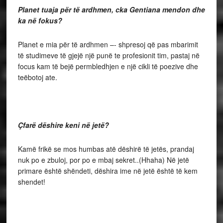
Planet tuaja për të ardhmen, cka Gentiana mendon dhe
ka në fokus?
Planet e mia për të ardhmen –- shpresoj që pas mbarimit
të studimeve të gjejë një punë te profesionit tim, pastaj në
focus kam të bejë permbledhjen e një cikli të poezive dhe
teëbotoj ate.
Ç
farë dëshire keni në jetë?
Kamë frikë se mos humbas atë dëshirë të jetës, prandaj
nuk po e zbuloj, por po e mbaj sekret..(Hhaha) Në jetë
primare është shëndeti, dëshira ime në jetë është të kem
shendet!