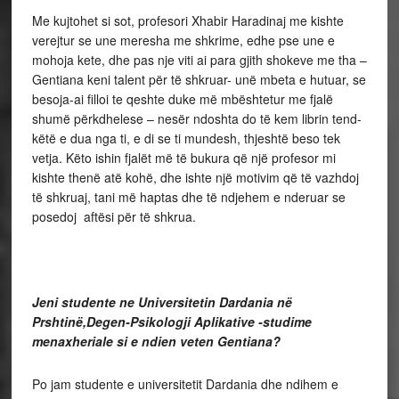
Me kujtohet si sot, profesori Xhabir Haradinaj me kishte
verejtur se une meresha me shkrime, edhe pse une e
mohoja kete, dhe pas nje viti ai para gjith shokeve me tha –
Gentiana keni talent për të shkruar- unë mbeta e hutuar, se
besoja-ai filloi te qeshte duke më mbështetur me fjalë
shumë përkdhelese – nesër ndoshta do të kem librin tend-
këtë e dua nga ti, e di se ti mundesh, thjeshtë beso tek
vetja. Këto ishin fjalët më të bukura që një profesor mi
kishte thenë atë kohë, dhe ishte një motivim që të vazhdoj
të shkruaj, tani më haptas dhe të ndjehem e nderuar se
posedoj aftësi për të shkrua.
Jeni studente ne Universitetin Dardania në
Prshtinë,Degen-Psikologji Aplikative -studime
menaxheriale si e ndien veten Gentiana?
Po jam studente e universitetit Dardania dhe ndihem e