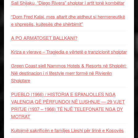
Sali Shijaku, “Diego Rivera” shqiptar i artit tonë kombëtar
“Dom Fred Kalaj, mes altarit dhe atdheut si hermeneutikë
e shpresës, kujtesës dhe shërbimit”
A PO ARMATOSET BALLKANI?
Kriza e vlerave – Tragjedia e vërtetë e tranzicionit shqiptar
Green Coast sjell Nammos Hotels & Resorts në Shqipëri:
Një destinacion i ri lifestyle merr formë në Rivierën
Shqiptare
PUEBLO (1966) / HISTORIA E SPANJOLLES NGA
VALENCIA QË PËRFUNDOI NË LUSHNJE — 29 VJET
PRITJE (1937 – 1966) TË NJË TELEFONATE NGA DY
MOTRAT
Kujtojmë sakrificën e familjes Lleshi për lirinë e Kosovës