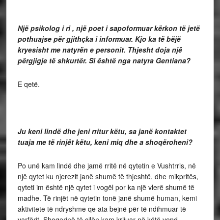
Një psikolog i ri , një poet i sapoformuar kërkon të jetë
pothuajse për gjithçka i informuar. Kjo ka të bëjë
kryesisht me natyrën e personit. Thjesht doja një
përgjigje të shkurtër. Si është nga natyra Gentiana?
E qetë.
Ju keni lindë dhe jeni rritur këtu, sa janë kontaktet
tuaja me të rinjët këtu, keni miq dhe a shoqëroheni?
Po unë kam lindë dhe jamë rritë në qytetin e Vushtrris, në
një qytet ku njerezit janë shumë të thjeshtë, dhe mikpritës,
qyteti im është një qytet i vogël por ka një vlerë shumë të
madhe. Të rinjët në qytetin tonë janë shumë human, kemi
aktivitete të ndryshme qe ata bejnë për të ndihmuar të
varfërit. Shoqerinë të cilën kam krijuar në këtë vend,