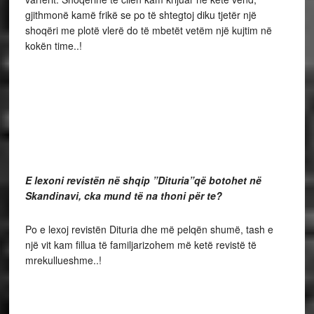
gjithmonë kamë frikë se po të shtegtoj diku tjetër një
shoqëri me plotë vlerë do të mbetët vetëm një kujtim në
kokën time..!
E lexoni revistën në shqip ”Dituria”që botohet në
Skandinavi, cka mund të na thoni për te?
Po e lexoj revistën Dituria dhe më pelqën shumë, tash e
një vit kam fillua të familjarizohem më ketë revistë të
mrekullueshme..!