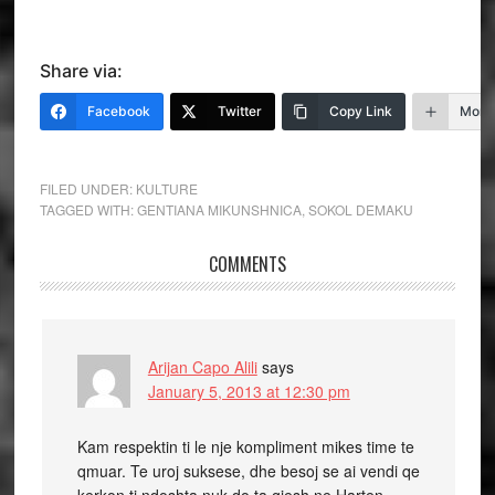
Share via:
Facebook
Twitter
Copy Link
More
FILED UNDER:
KULTURE
TAGGED WITH:
GENTIANA MIKUNSHNICA
,
SOKOL DEMAKU
COMMENTS
Arijan Capo Alili
says
January 5, 2013 at 12:30 pm
Kam respektin ti le nje kompliment mikes time te
qmuar. Te uroj suksese, dhe besoj se ai vendi qe