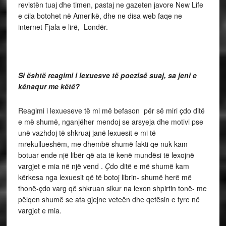
revistën tuaj dhe timen, pastaj ne gazeten javore New Life
e cila botohet në Amerikë, dhe ne disa web faqe ne
internet Fjala e lirë, Londër.
Si është reagimi i lexuesve të poezisë suaj, sa jeni e
kënaqur me këtë?
Reagimi i lexueseve të mi më befason për së miri çdo ditë
e më shumë, nganjëher mendoj se arsyeja dhe motivi pse
unë vazhdoj të shkruaj janë lexuesit e mi të
mrekullueshëm, me dhembë shumë fakti qe nuk kam
botuar ende një libër që ata të kenë mundësi të lexojnë
vargjet e mia në një vend .
Ç
do ditë e më shumë kam
kërkesa nga lexuesit që të botoj librin- shumë herë më
thonë-çdo varg që shkruan sikur na lexon shpirtin tonë- me
pëlqen shumë se ata gjejne veteën dhe qetësin e tyre në
vargjet e mia.