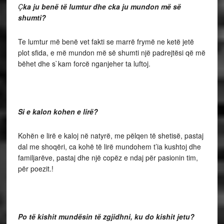
Ç
ka ju benë të lumtur dhe cka ju mundon më së
shumti?
Te lumtur më benë vet fakti se marrë frymë ne ketë jetë
plot sfida, e më mundon më së shumti një padrejtësi që më
bëhet dhe s`kam forcë nganjeher ta luftoj.
Si e kalon kohen e lirë?
Kohën e lirë e kaloj në natyrë, me pëlqen të shetisë, pastaj
dal me shoqëri, ca kohë të lirë mundohem t’ia kushtoj dhe
familjarëve, pastaj dhe një copëz e ndaj për pasionin tim,
për poezit.!
Po të kishit mundësin të zgjidhni, ku do kishit jetu?