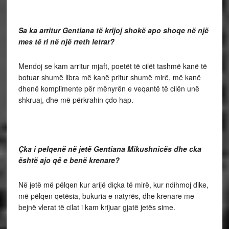
Sa ka arritur Gentiana të krijoj shokë apo shoqe në një
mes të ri në një rreth letrar?
Mendoj se kam arritur mjaft, poetët të cilët tashmë kanë të
botuar shumë libra më kanë pritur shumë mirë, më kanë
dhenë komplimente për mënyrën e veqantë të cilën unë
shkruaj, dhe më përkrahin çdo hap.
Çka i pelqenë në jetë Gentiana Mikushnicës dhe cka
është ajo që e benë krenare?
Në jetë më pëlqen kur arijë diçka të mirë, kur ndihmoj dike,
më pëlqen qetësia, bukuria e natyrës, dhe krenare me
bejnë vlerat të cilat i kam krijuar gjatë jetës sime.