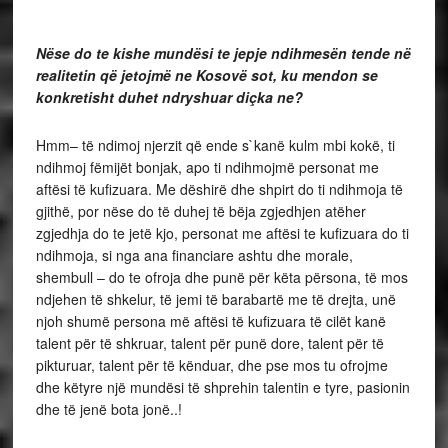
Nëse do te kishe mundësi te jepje ndihmesën tende në
realitetin që jetojmë ne Kosovë sot, ku mendon se
konkretisht duhet ndryshuar diçka ne?
Hmm– të ndimoj njerzit që ende s`kanë kulm mbi kokë, ti
ndihmoj fëmijët bonjak, apo ti ndihmojmë personat me
aftësi të kufizuara. Me dëshirë dhe shpirt do ti ndihmoja të
gjithë, por nëse do të duhej të bëja zgjedhjen atëher
zgjedhja do te jetë kjo, personat me aftësi te kufizuara do ti
ndihmoja, si nga ana financiare ashtu dhe morale,
shembull – do te ofroja dhe punë për këta përsona, të mos
ndjehen të shkelur, të jemi të barabartë me të drejta, unë
njoh shumë persona më aftësi të kufizuara të cilët kanë
talent për të shkruar, talent për punë dore, talent për të
pikturuar, talent për të kënduar, dhe pse mos tu ofrojme
dhe këtyre një mundësi të shprehin talentin e tyre, pasionin
dhe të jenë bota jonë..!