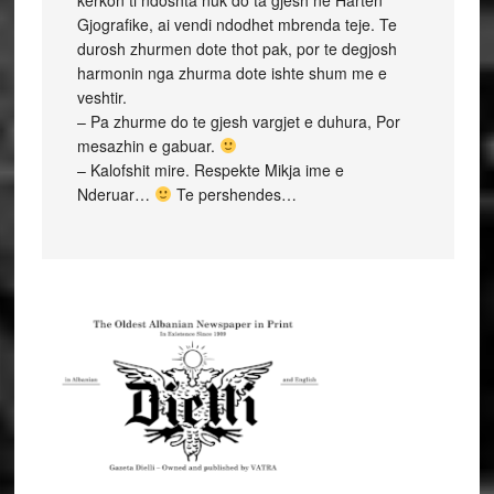
kerkon ti ndoshta nuk do ta gjesh ne Harten
Gjografike, ai vendi ndodhet mbrenda teje. Te
durosh zhurmen dote thot pak, por te degjosh
harmonin nga zhurma dote ishte shum me e
veshtir.
– Pa zhurme do te gjesh vargjet e duhura, Por
mesazhin e gabuar.
– Kalofshit mire. Respekte Mikja ime e
Nderuar…
Te pershendes…