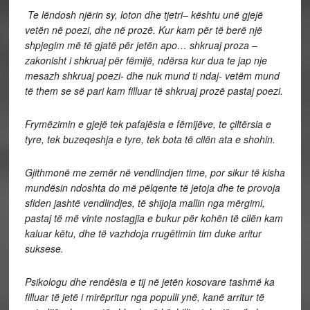
Te lëndosh njërin sy, loton dhe tjetri– kështu unë gjejë
vetën në poezi, dhe në prozë. Kur kam për të berë një
shpjegim më të gjatë për jetën apo… shkruaj proza –
zakonisht i shkruaj për fëmijë, ndërsa kur dua te jap nje
mesazh shkruaj poezi- dhe nuk mund ti ndaj- vetëm mund
të them se së pari kam filluar të shkruaj prozë pastaj poezi.
Frymëzimin e gjejë tek pafajësia e fëmijëve, te
ç
iltërsia e
tyre, tek buzeqeshja e tyre, tek bota të cilën ata e shohin.
Gjithmonë me zemër në vendlindjen time, por sikur të kisha
mundësin ndoshta do më pëlqente të jetoja dhe te provoja
sfiden jashtë vendlindjes, të shijoja mallin nga mërgimi,
pastaj të më vinte nostagjia e bukur për kohën të cilën kam
kaluar këtu, dhe të vazhdoja rrugëtimin tim duke aritur
suksese.
Psikologu dhe rendësia e tij në jetën kosovare tashmë ka
filluar të jetë i mirëpritur nga populli ynë, kanë arritur të