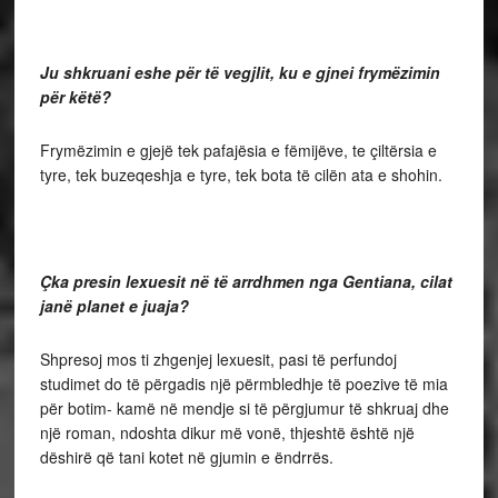
Ju shkruani eshe për të vegjlit, ku e gjnei frymëzimin
për këtë?
Frymëzimin e gjejë tek pafajësia e fëmijëve, te çiltërsia e
tyre, tek buzeqeshja e tyre, tek bota të cilën ata e shohin.
Çka presin lexuesit në të arrdhmen nga Gentiana, cilat
janë planet e juaja?
Shpresoj mos ti zhgenjej lexuesit, pasi të perfundoj
studimet do të përgadis një përmbledhje të poezive të mia
për botim- kamë në mendje si të përgjumur të shkruaj dhe
një roman, ndoshta dikur më vonë, thjeshtë është një
dëshirë që tani kotet në gjumin e ëndrrës.