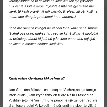
vetedijësohen se të shkosh në këshillim tek një psikolog
nuk është asgjë e keqe, thjeshtë është një gjë mjaftë me
vlerë, të kesh pranë një mik besnik, ti refesh ati për kujtimet
e tua, apo dhe për problemet tua madhore..!
Kohë më parë psikologët në vendin tonë kanë qenë shumë
të lënë pas dore, ndërsa tani veq se kanë filluar të kuptojnë
se psikologu duhet të jetë në
ç
do vend pune, dhe ndjejnë
nevojën të mbajnë seancë këshillimi.
Kush është Gentiana Mikushnica?
Jam Gentiana Mikushnica– Jetoj ne Vushtrri,ne nje familje
intelektuale , kam kryer shkollën fillore Naim Frasheri në
Vushtrri- jetoj në Vushtrri, dhe punoj në një qendër tregtare,
si shitese-studjoj Psikologjin në përfundim e siper te vitit të