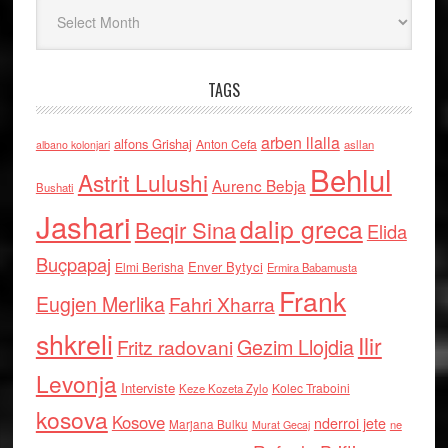
Arkiv
TAGS
arben llalla
alfons Grishaj
Anton Cefa
asllan
albano kolonjari
Behlul
Astrit Lulushi
Aurenc Bebja
Bushati
Jashari
dalip greca
Beqir Sina
Elida
Buçpapaj
Enver Bytyci
Elmi Berisha
Ermira Babamusta
Frank
Eugjen Merlika
Fahri Xharra
shkreli
Ilir
Gezim Llojdia
Fritz radovani
Levonja
Interviste
Kolec Traboini
Keze Kozeta Zylo
kosova
Kosove
nderroi jete
Marjana Bulku
ne
Murat Gecaj