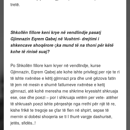
tretë.
Shkollën fillore keni krye në vendlindje pasatj
Gjimnazin Eqrem Qabej në Vushtrri- drejtimi i
shkencave shoqërore
ç
ka mund të na thoni për këtë
kohe të rinisë suaj?
Po Shkollën fillore kam kryer në vendlindje, kurse
Gjimnazin, Eqrem Qabej ate kohe ishte privilegj per nje te ri
të ishte nxënëse e këtij gjimnazi pra dhe unë gëzova fatin
të jem në mesin e shumë fatlumeve nxënëse e ketij
gjimnazi, atë kohë meresha me shkrime kryesisht shkruaja
ese, ose dhe poezi – por i shkruaja vetëm per vete- atëher
të shkruash poezi ishte përqeshje nga rrethi për një të re,
kishe frikë te tregoje se çfar të flen në shpirt, sepse të
mernin si dobësi shoqeria se ti I thurë vargje dashurisë,
jetës, sfidës..!