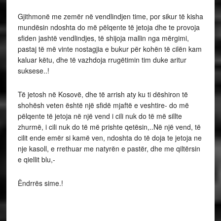
Gjithmonë me zemër në vendlindjen time, por sikur të kisha
mundësin ndoshta do më pëlqente të jetoja dhe te provoja
sfiden jashtë vendlindjes, të shijoja mallin nga mërgimi,
pastaj të më vinte nostagjia e bukur për kohën të cilën kam
kaluar këtu, dhe të vazhdoja rrugëtimin tim duke aritur
suksese..!
Të jetosh në Kosovë, dhe të arrish aty ku ti dëshiron të
shohësh veten është një sfidë mjaftë e veshtire- do më
pëlqente të jetoja në një vend i cili nuk do të më sillte
zhurmë, i cili nuk do të më prishte qetësin,..Në një vend, të
cilit ende emër si kamë ven, ndoshta do të doja te jetoja ne
nje kasoll, e rrethuar me natyrën e pastër, dhe me qiltërsin
e qiellit blu,-
Ëndrrës sime.!