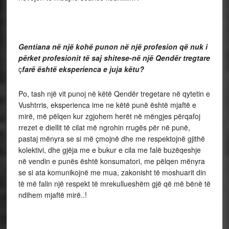
Gentiana në një kohë punon në një profesion që nuk i
përket profesionit të saj shitese-në një Qendër tregtare
ç
farë është eksperienca e juja këtu?
Po, tash një vit punoj në këtë Qendër tregetare në qytetin e
Vushtrris, eksperienca ime ne këtë punë është mjaftë e
mirë, më pëlqen kur zgjohem herët në mëngjes përqafoj
rrezet e diellit të cilat më ngrohin rrugës për në punë,
pastaj mënyra se si më çmojnë dhe me respektojnë gjithë
kolektivi, dhe gjëja me e bukur e cila me falë buzëqeshje
në vendin e punës është konsumatori, me pëlqen mënyra
se si ata komunikojnë me mua, zakonisht të moshuarit din
të më falin një respekt të mrekullueshëm gjë që më bënë të
ndihem mjaftë mirë..!