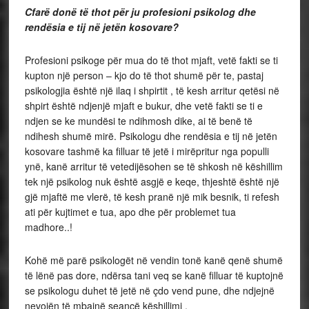
Cfarë donë të thot për ju profesioni psikolog dhe
rendësia e tij në jetën kosovare?
Profesioni psikoge për mua do të thot mjaft, vetë fakti se ti
kupton një person – kjo do të thot shumë për te, pastaj
psikologjia është një ilaq i shpirtit , të kesh arritur qetësi në
shpirt është ndjenjë mjaft e bukur, dhe vetë fakti se ti e
ndjen se ke mundësi te ndihmosh dike, ai të benë të
ndihesh shumë mirë. Psikologu dhe rendësia e tij në jetën
kosovare tashmë ka filluar të jetë i mirëpritur nga populli
ynë, kanë arritur të vetedijësohen se të shkosh në këshillim
tek një psikolog nuk është asgjë e keqe, thjeshtë është një
gjë mjaftë me vlerë, të kesh pranë një mik besnik, ti refesh
ati për kujtimet e tua, apo dhe për problemet tua
madhore..!
Kohë më parë psikologët në vendin tonë kanë qenë shumë
të lënë pas dore, ndërsa tani veq se kanë filluar të kuptojnë
se psikologu duhet të jetë në çdo vend pune, dhe ndjejnë
nevojën të mbajnë seancë këshillimi .