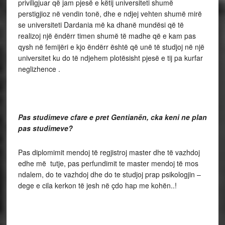
priviligjuar që jam pjesë e këtij universiteti shumë
perstigjioz në vendin tonë, dhe e ndjej vehten shumë mirë
se universiteti Dardania më ka dhanë mundësi që të
realizoj një ëndërr timen shumë të madhe që e kam pas
qysh në femijëri e kjo ëndërr është që unë të studjoj në një
universitet ku do të ndjehem plotësisht pjesë e tij pa kurfar
neglizhence .
Pas studimeve cfare e pret Gentianën, cka keni ne plan
pas studimeve?
Pas diplomimit mendoj të regjistroj master dhe të vazhdoj
edhe më tutje, pas perfundimit te master mendoj të mos
ndalem, do te vazhdoj dhe do te studjoj prap psikologjin –
dege e cila kerkon të jesh në çdo hap me kohën..!