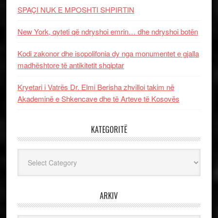
SPAÇI NUK E MPOSHTI SHPIRTIN
New York, qyteti që ndryshoi emrin… dhe ndryshoi botën
Kodi zakonor dhe isopolifonia dy nga monumentet e gjalla
madhështore të antikitetit shqiptar
Kryetari i Vatrës Dr. Elmi Berisha zhvilloi takim në
Akademinë e Shkencave dhe të Arteve të Kosovës
KATEGORITË
Kategoritë
ARKIV