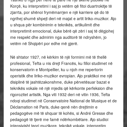
Korçë, ku interpretimi i saj jo vetëm që fitoi duartrokitje të
zjarrta, por shënoi frymëmarrjen e një karriere që do të
ngrihej shumë shpejt deri në majat e artit liriko‑muzikor. Ajo
u shqua për kombinimin e teknikës, artikulimit dhe
interpretimit emocional, duke bërë që zëri i saj të dëgjohej
me respekt dhe admirim nga auditorë të ndryshëm, jo
vetëm në Shqipëri por edhe më gjerë.
Në shtator 1927, në kërkim të një formimi më të thellë
profesional, Tefta u nis drejt Francës, ku filloi studimet në
konservatorin e Montpellier, ku u njoh me repertorin
operistik dhe liriko‑muzikor evropian. Ajo praktikoi me një
disiplinë të jashtëzakonshme, duke përvetësuar bazat e
teknikës vokale në një mjedis që kërkonte perfeksion dhe
rigorozitet artistik. Nga viti 1932 deri në vitin 1936, Tefta
ndoqi studimet në Conservatoire National de Musique et de
Déclamation në Paris, duke qenë nën drejtimin e
pedagogëve më të shquar të kohës, si André Gresse dhe
pedagogë të tjerë me famë ndërkombëtare. Ajo studioi
intensivisht teori muzikore, teknikë vokale, interpretim