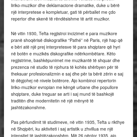
liriko‑muzikor dhe deklamacione dramatike, duke u bërë
një interpretese e kompletuar, gati të përballet me çdo
repertor dhe skenë të rëndësishme të artit muzikor.
Në vitin 1930, Tefta regjistroi incizimet e para muzikore
pranë shoqërisë diskografike “Pathé” në Paris, një hap që
e bëri atë një prej interpretesve të para shqiptare që hyri
në botën e muzikës diskografike ndërkombëtare. Këto
regjistrime, bashkëpunimet me muzikantë të shquar dhe
prezenca në studio të njohura të kohës shërbyen për të
theksuar profesionalizmin e saj dhe për ta bërë zërin e saj
të dëgjohej në nivele botërore. Ajo kombinoi repertorin
liriko‑muzikor evropian me këngë urbane dhe popullore
shqiptare, duke treguar se arti i saj mund të bashkojë
traditën dhe modernitetin në një mënyrë të
jashtëzakonshme.
Pas përfundimit të studimeve, në vitin 1935, Tefta u rikthye
në Shqipëri, ku aktiviteti i saj artistik u zhvillua me një
intensitet të jashtëzakonshëm. Më 26 nëntor 1935, ajo