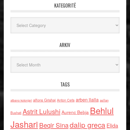
KATEGORITË
Kategoritë
ARKIV
Arkiv
TAGS
arben llalla
alfons Grishaj
Anton Cefa
asllan
albano kolonjari
Behlul
Astrit Lulushi
Aurenc Bebja
Bushati
Jashari
dalip greca
Beqir Sina
Elida