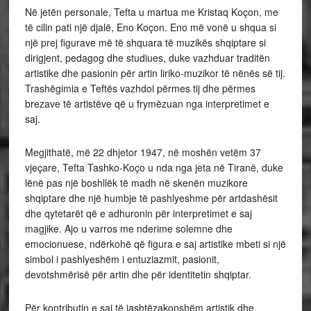
Në jetën personale, Tefta u martua me Kristaq Koçon, me
të cilin pati një djalë, Eno Koçon. Eno më vonë u shqua si
një prej figurave më të shquara të muzikës shqiptare si
dirigjent, pedagog dhe studiues, duke vazhduar traditën
artistike dhe pasionin për artin liriko‑muzikor të nënës së tij.
Trashëgimia e Teftës vazhdoi përmes tij dhe përmes
brezave të artistëve që u frymëzuan nga interpretimet e
saj.
Megjithatë, më 22 dhjetor 1947, në moshën vetëm 37
vjeçare, Tefta Tashko‑Koço u nda nga jeta në Tiranë, duke
lënë pas një boshllëk të madh në skenën muzikore
shqiptare dhe një humbje të pashlyeshme për artdashësit
dhe qytetarët që e adhuronin për interpretimet e saj
magjike. Ajo u varros me nderime solemne dhe
emocionuese, ndërkohë që figura e saj artistike mbeti si një
simbol i pashlyeshëm i entuziazmit, pasionit,
devotshmërisë për artin dhe për identitetin shqiptar.
Për kontributin e saj të jashtëzakonshëm artistik dhe