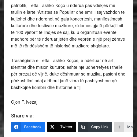
patriotik, Tefta Tashko‑Koço u nderua pas vdekjes me
titullin e lartë “Artistes së Popullit” dhe emri i saj vazhdon të
kujtohet dhe nderohet në gala koncertesh, manifestimesh
kulturore dhe festivale muzikore, sidomos gjatë përkujtimit
të 100‑vjetorit të lindjes së saj, ku u organizuan evente
madhore për të nderuar jetën dhe veprën e një prej zërave
më të rëndësishëm të historisë muzikore shqiptare.
Trashëgimia e Tefta Tashko‑Koços, e ndërtuar në art,
identitet dhe mision kulturor, është një udhërrëfyes i thellë
për brezat që vijnë, duke dëshmuar se muzika, pasioni dhe
përkushtimi ndaj atdheut janë vlera të pashlyeshme që
bashkojnë kombin dhe historinë e tij.
Gjon F. Ivezaj
Share via:
Facebook
Twitter
Copy Link
More