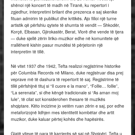
shënoi një koncert të madh në Tiranë, ku repertori i
zgjedhur, interpretimi brilant dhe prezenca e saj skenike
fituan admirim të publikut dhe kritikës. Ajo filloi një turne
artistik që përfshiu qytete të shumta të vendit — Shkodër,
Korçë, Elbasan, Gjirokastër, Berat, Vlorë dhe vende të tjera
— duke sjellë zërin liriko‑muzikor edhe në komunitete që
rrallëherë kishin pasur mundësi të përjetonin një
interpretim të tillë.
Në vitet 1937 dhe 1942, Tefta realizoi regjistrime historike
për Columbia Records në Milano, duke regjistruar disa prej
veprave më të dashura të repertorit të saj. Regjistrime të
tillë përfshijnë tituj si “Il cuore e la mano”, “Follie… follie”,
“La serenata”, si dhe këngë tradicionale si “As aman moj
lule”, të cilat sot konsiderohen thesare të muzikës
shqiptare. Këto incizime jo vetëm ruan zërin e saj, por edhe
metaforizojnë lidhjen mes identitetit kombëtar dhe artit
muzikor, duke kaluar përtej kohës dhe hapësirës.
Gjatë viteve të para të karrierës së saj në Shqipëri, Tefta u