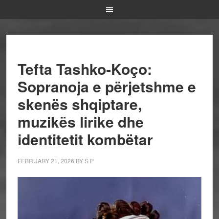
Tefta Tashko‑Koço:
Sopranoja e përjetshme e
skenës shqiptare,
muzikës lirike dhe
identitetit kombëtar
FEBRUARY 21, 2026
BY
S P