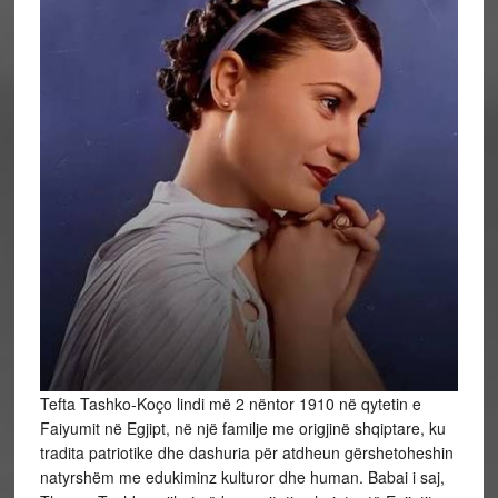
Tefta Tashko‑Koço lindi më 2 nëntor 1910 në qytetin e
Faiyumit në Egjipt, në një familje me origjinë shqiptare, ku
tradita patriotike dhe dashuria për atdheun gërshetoheshin
natyrshëm me edukiminz kulturor dhe human. Babai i saj,