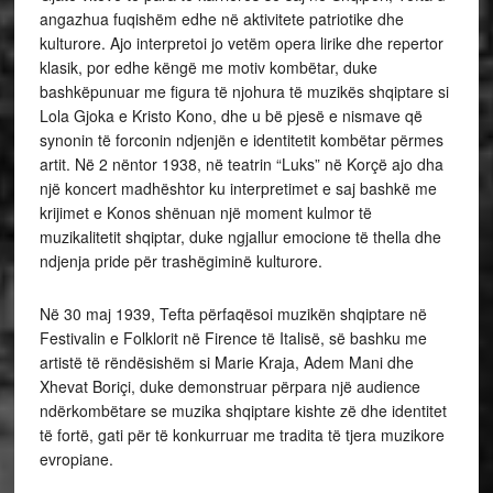
angazhua fuqishëm edhe në aktivitete patriotike dhe
kulturore. Ajo interpretoi jo vetëm opera lirike dhe repertor
klasik, por edhe këngë me motiv kombëtar, duke
bashkëpunuar me figura të njohura të muzikës shqiptare si
Lola Gjoka e Kristo Kono, dhe u bë pjesë e nismave që
synonin të forconin ndjenjën e identitetit kombëtar përmes
artit. Në 2 nëntor 1938, në teatrin “Luks” në Korçë ajo dha
një koncert madhështor ku interpretimet e saj bashkë me
krijimet e Kono­s shënuan një moment kulmor të
muzikalitetit shqiptar, duke ngjallur emocione të thella dhe
ndjenja pride për trashëgiminë kulturore.
Në 30 maj 1939, Tefta përfaqësoi muzikën shqiptare në
Festivalin e Folklorit në Firence të Italisë, së bashku me
artistë të rëndësishëm si Marie Kraja, Adem Mani dhe
Xhevat Boriçi, duke demonstruar përpara një audience
ndërkombëtare se muzika shqiptare kishte zë dhe identitet
të fortë, gati për të konkurruar me tradita të tjera muzikore
evropiane.