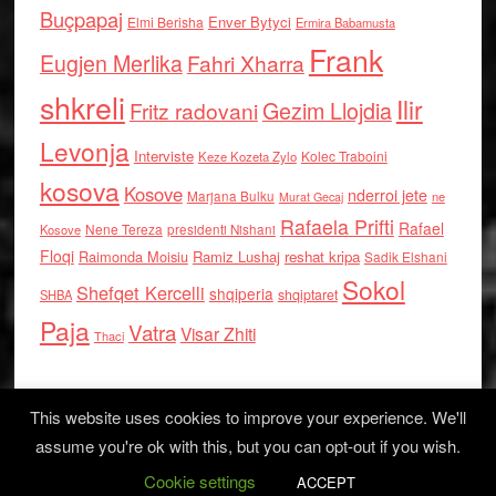
Buçpapaj
Enver Bytyci
Elmi Berisha
Ermira Babamusta
Frank
Eugjen Merlika
Fahri Xharra
shkreli
Ilir
Gezim Llojdia
Fritz radovani
Levonja
Interviste
Kolec Traboini
Keze Kozeta Zylo
kosova
Kosove
nderroi jete
Marjana Bulku
ne
Murat Gecaj
Rafaela Prifti
Rafael
Nene Tereza
Kosove
presidenti Nishani
Floqi
Raimonda Moisiu
Ramiz Lushaj
reshat kripa
Sadik Elshani
Sokol
Shefqet Kercelli
shqiperia
shqiptaret
SHBA
Paja
Vatra
Visar Zhiti
Thaci
This website uses cookies to improve your experience. We'll
assume you're ok with this, but you can opt-out if you wish.
Cookie settings
Log in
ACCEPT