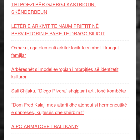
TRI POEZI PËR GJERGJ KASTRIOTIN-
SKËNDERBEUN
LETËR E ARKIVIT TE NAUM PRIFTIT NË
PERVJETORIN E PARE TE DRAGO SILIQIT
Oxhaku, nga elementi arkitektonik te simboli i trungut
familjar
Arbëreshët si model evropian i mbrojtjes së identitetit
kulturor
Sali Shijaku, “Diego Rivera” shqiptar i artit tonë kombëtar
“Dom Fred Kalaj, mes altarit dhe atdheut si hermeneutikë
e shpresës, kujtesës dhe shërbimit”
A PO ARMATOSET BALLKANI?