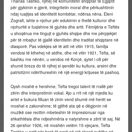
Thanas Tashko, njihej në komunitetin shqiptar të Egjiptit
për gjykimin e gjerë, integritetin moral dhe përkushtimin
ndaj ruajtjes së identitetit kombëtar, ndërsa nëna, Eleni
Zografi, ishte e njohur për edukimin e thellë kulturor dhe
njohuritë e fuqishme të gjuhës dhe artit. Fëmijëria e Tef­tës
u shoqërua me tingujt e gjuhës shqipe dhe me përpjekjet
për të mbajtur të gjallë identitetin dhe traditat shqiptare në
diasporë. Pas vdekjes së të atit në vitin 1915, familja
vendosi të kthehej në atdhe, dhe në vitin 1921, Tefta, së
bashku me nënën, u vendos në Korçë, qytet i cili për
shumë breza do të njihej si qendër ku kultura, arsimi dhe
patriotizmi ndërthureshin në një energji krijuese të pashoq.
Qysh moshë e hershme, Tefta tregoi talent të rrallë për
zërin dhe interpretimin vokal. Ajo u rrit në një mjedis ku
artet e bukura filluan të zinin vend shumë më herët se
moshat e zakonshme; të gjithë ata që e dëgjonin në
muzikë ose recitim mbeteshin të impresionuar nga
shkathtësia dhe ndjeshmëria e natyrshme e zërit të saj. Në
26 qershor 1926, në moshën vetëm 15‑vjeçare, Tefta
Tashko u ngjit për herë të parë në një skenë publike në