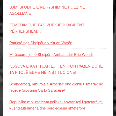
LUMI SI UDHË E NDRYSHIM NË POEZINË
AGOLLIANE
ZËMËRIM DHE PAS VDEKJES! DISIDENTI I
PËRHERSHËM…
Patriotë nga Shqipëria vizituan Vatrën
Mirëseardhje në Shqipëri, Ambasador Eric Wendt
KOSOVA E KA FITUAR LUFTËN, POR PAQEN DUHET
TA FITOJË EDHE NË INSTITUCIONE!
Scanderbeg, mburoja e Arbërisë dhe gjeniu ushtarak në
faqet e Giovanni Carlo Saraceni-t
Republika mbi interesat politike: sovraniteti i qytetarëve,
kushtetutshmëria dhe përgjegjësia shtetërore