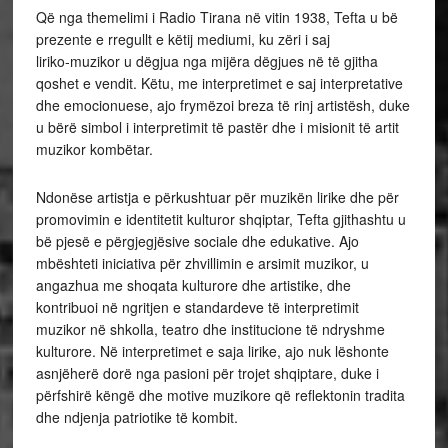
Që nga themelimi i Radio Tirana në vitin 1938, Tefta u bë
prezente e rregullt e këtij mediumi, ku zëri i saj
liriko‑muzikor u dëgjua nga mijëra dëgjues në të gjitha
qoshet e vendit. Këtu, me interpretimet e saj interpretative
dhe emocionuese, ajo frymëzoi breza të rinj artistësh, duke
u bërë simbol i interpretimit të pastër dhe i misionit të artit
muzikor kombëtar.
Ndonëse artistja e përkushtuar për muzikën lirike dhe për
promovimin e identitetit kulturor shqiptar, Tefta gjithashtu u
bë pjesë e përgjegjësive sociale dhe edukative. Ajo
mbështeti iniciativa për zhvillimin e arsimit muzikor, u
angazhua me shoqata kulturore dhe artistike, dhe
kontribuoi në ngritjen e standardeve të interpretimit
muzikor në shkolla, teatro dhe institucione të ndryshme
kulturore. Në interpretimet e saja lirike, ajo nuk lëshonte
asnjëherë dorë nga pasioni për trojet shqiptare, duke i
përfshirë këngë dhe motive muzikore që reflektonin tradita
dhe ndjenja patriotike të kombit.