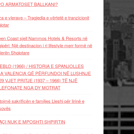
PO ARMATOSET BALLKANI?
za e vlerave – Tragjedia e vërtetë e tranzicionit
iptar
en Coast sjell Nammos Hotels & Resorts në
ipëri: Një destinacion i ri lifestyle merr formë në
ierën Shqiptare
EBLO (1966) / HISTORIA E SPANJOLLES
A VALENCIA QË PËRFUNDOI NË LUSHNJE
29 VJET PRITJE (1937 – 1966) TË NJË
LEFONATE NGA DY MOTRAT
tojmë sakrificën e familjes Lleshi për lirinë e
sovës
AÇI NUK E MPOSHTI SHPIRTIN