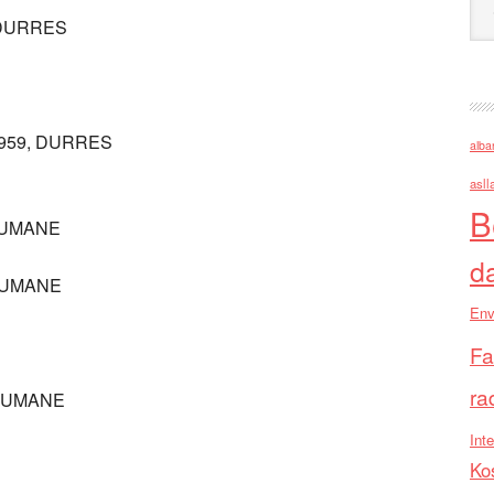
, DURRES
1959, DURRES
alba
asll
B
THUMANE
d
THUMANE
Env
Fa
ra
THUMANE
Inte
Ko