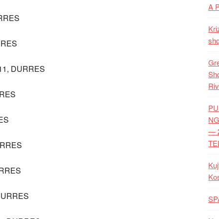
A 
URRES
Kri
shq
URRES
Gre
011, DURRES
Shq
Riv
RRES
PU
RES
NG
— 
TE
DURRES
Kuj
URRES
Ko
 DURRES
SP