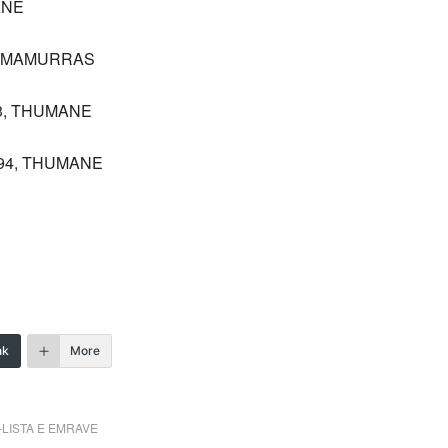
ANE
7, MAMURRAS
73, THUMANE
994, THUMANE
nk
More
-LISTA E EMRAVE