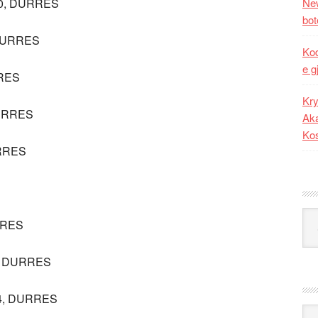
00, DURRES
New
bot
 DURRES
Kod
e g
RRES
Kry
DURRES
Aka
Ko
URRES
Kat
RRES
, DURRES
64, DURRES
Ark