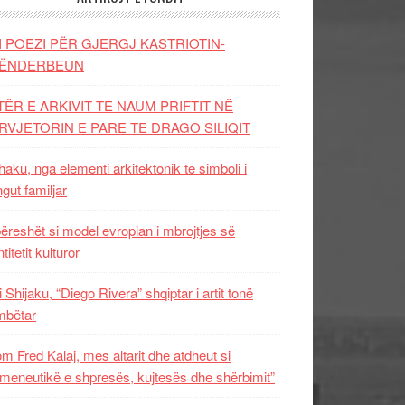
I POEZI PËR GJERGJ KASTRIOTIN-
ËNDERBEUN
TËR E ARKIVIT TE NAUM PRIFTIT NË
RVJETORIN E PARE TE DRAGO SILIQIT
aku, nga elementi arkitektonik te simboli i
ngut familjar
ëreshët si model evropian i mbrojtjes së
titetit kulturor
i Shijaku, “Diego Rivera” shqiptar i artit tonë
mbëtar
m Fred Kalaj, mes altarit dhe atdheut si
meneutikë e shpresës, kujtesës dhe shërbimit”