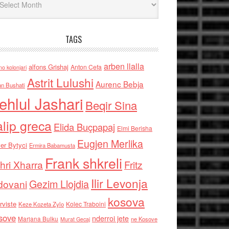
TAGS
arben llalla
alfons Grishaj
Anton Cefa
no kolonjari
Astrit Lulushi
Aurenc Bebja
an Bushati
ehlul Jashari
Beqir Sina
alip greca
Elida Buçpapaj
Elmi Berisha
Eugjen Merlika
er Bytyci
Ermira Babamusta
Frank shkreli
hri Xharra
Fritz
Ilir Levonja
Gezim Llojdia
dovani
kosova
rviste
Kolec Traboini
Keze Kozeta Zylo
sove
nderroi jete
Marjana Bulku
ne Kosove
Murat Gecaj