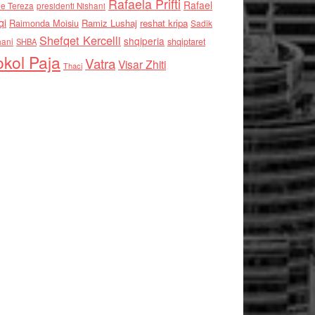
Rafaela Prifti
Rafael
e Tereza
presidenti Nishani
qi
Raimonda Moisiu
Ramiz Lushaj
reshat kripa
Sadik
Shefqet Kercelli
shqiperia
hani
shqiptaret
SHBA
kol Paja
Vatra
Visar Zhiti
Thaci