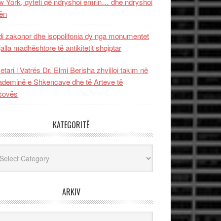
 York, qyteti që ndryshoi emrin… dhe ndryshoi
ën
i zakonor dhe isopolifonia dy nga monumentet
jalla madhështore të antikitetit shqiptar
etari i Vatrës Dr. Elmi Berisha zhvilloi takim në
deminë e Shkencave dhe të Arteve të
sovës
KATEGORITË
egoritë
ARKIV
iv