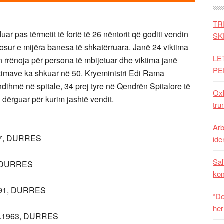
TR
ar pas tërmetit të fortë të 26 nëntorit që goditi vendin
SK
gosur e mijëra banesa të shkatërruara. Janë 24 viktima
LE
rrënoja për persona të mbijetuar dhe viktima janë
PE
ktimave ka shkuar në 50. Kryeministri Edi Rama
ndihmë në spitale, 34 prej tyre në Qendrën Spitalore të
Oxh
 dërguar për kurim jashtë vendit.
tru
Arb
87, DURRES
iden
Sal
, DURRES
ko
991, DURRES
“Do
her
.1963, DURRES