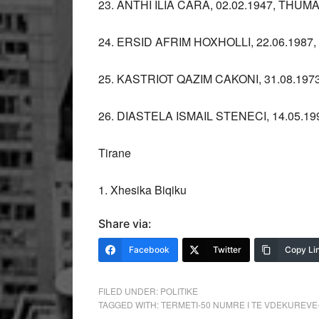
23. ANTHI ILIA CARA, 02.02.1947, THUM
24. ERSID AFRIM HOXHOLLI, 22.06.198
25. KASTRIOT QAZIM CAKONI, 31.08.19
26. DIASTELA ISMAIL STENECI, 14.05.1
Tirane
1. Xhesika Biqiku
Share via:
Facebook
Twitter
Copy Li
FILED UNDER:
POLITIKE
TAGGED WITH:
TERMETI-50 NUMRE I TE VDEKUREVE